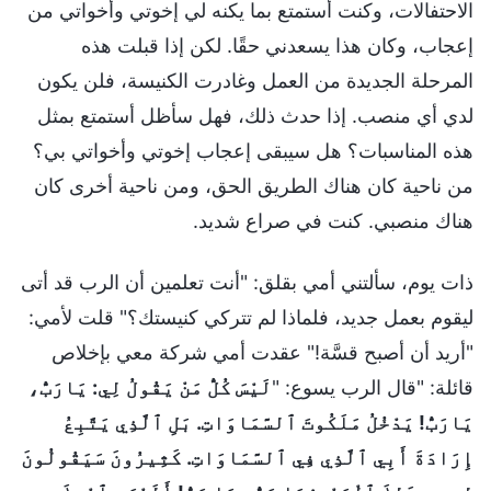
الاحتفالات، وكنت أستمتع بما يكنه لي إخوتي وأخواتي من
إعجاب، وكان هذا يسعدني حقًا. لكن إذا قبلت هذه
المرحلة الجديدة من العمل وغادرت الكنيسة، فلن يكون
لدي أي منصب. إذا حدث ذلك، فهل سأظل أستمتع بمثل
هذه المناسبات؟ هل سيبقى إعجاب إخوتي وأخواتي بي؟
من ناحية كان هناك الطريق الحق، ومن ناحية أخرى كان
هناك منصبي. كنت في صراع شديد.
ذات يوم، سألتني أمي بقلق: "أنت تعلمين أن الرب قد أتى
ليقوم بعمل جديد، فلماذا لم تتركي كنيستك؟" قلت لأمي:
"أريد أن أصبح قسَّة!" عقدت أمي شركة معي بإخلاص
قائلة: "قال الرب يسوع: "
لَيْسَ كُلُّ مَنْ يَقُولُ لِي: يَارَبُّ،
يَارَبُّ! يَدْخُلُ مَلَكُوتَ ٱلسَّمَاوَاتِ. بَلِ ٱلَّذِي يَتَّبِعُ
إِرَادَةَ أَبِي ٱلَّذِي فِي ٱلسَّمَاوَاتِ. كَثِيرُونَ سَيَقُولُونَ