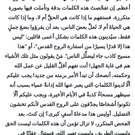
أعظم. إن تفحّصتَ هذه الكلمات بدقة وتأملت فيها بصورة
متكررة، فستفهم ما إذا كانت هي الحقَّ أم لا، وما إذا كانت
هي الحياةَ أم لا. لعلَّ بعضَ الناس، بعد أن يقرؤوا بضعَ جملٍ
فقط، سيُدينون هذه الكلمات بشكل أعمى قائلين: "ليس
هذا إلا قدرًا يسيرًا من استنارة الروح القدس"، أو "هذا
مسيح كاذب جاء ليضلِّل الناس". مَنْ يقولون مثل تلك الأشياء
هم في غاية الجهل! أنت تفهم أقلَّ القليل عن عمل الله
وحكمته، أنصحك أن تبدأ الأمر برمته من جديد! يجب عليكم
ألّا تُدينوا الكلماتِ التي يعبر عنها الله إدانةً عمياء بسبب أنه
سيظهر مسحاءُ كذبةٌ في الأيام الأخيرة، ويجب عليكم ألّا
تكونوا أشخاصًا يجدّفون على الروح القدس لأنكم تخشون
التضليل. أوليس هذا مدعاةَ أسفٍ كبرى؟ إن كنتَ، بعد
الفحص المتكرر، لا تزال تؤمن أن هذه الكلمات ليست الحق
وليست الطريق، وليست تعبير الله، فستنال عقابًا في