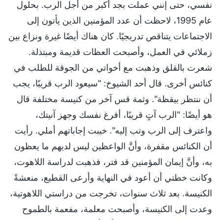
نفسي، حتى إنني عملت بجد أكبر من أجل الرب. بحلول
عام 1995، لاحظت أن عدد المؤمنين الذين يأتون إلى
الاجتماعات يتناقص تدريجيًا. كان هناك أيضًا غيرة ونزاع بين
زملائي في العمل، وأصبحت العظات قديمة ومبتذلة.
شعرت بالقلق وذهبت مع أخواتي من الجوقة للطلب في
كنائس أخرى. قال أحد الشيوخ: "سيعود الرب قريبًا، يجب
أن ننتظر بيقظة". وثمة قس آخر من كنيسة مختلفة قال
هو أيضًا: "الرب آتٍ قريبًا، أفرغ نفسك وجهز آنيتك،
واعترف إلى الرب وتب إليه". خيبت إجاباتهم أملي. رأيت
أن الكنائس مقفرة، وأنَّ الواعظين ليس لديهم ما يعظون
به، وأنَّ إيمان المؤمنين قد فتر، فذهبت لدراسة اللاهوت،
وكانت خطتي أن أعود في النهاية وأرعى القطيع، منعشةً
الكنيسة. بعد ثلاث سنوات، تخرجت من دراستي اللاهوتية،
وعدت إلى الكنيسة، وأصبحت معلمة، مفعمة بالطموح