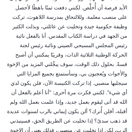
الأبد فرصة أن أُخلَّص. لكنني دفعت ثمنًا باهظًا لأحصل
على منصب معلمة. وللالتحاق بمدرسة اللاهوت، تركت
وظيفة حكومية جيدة وتخليت عن عائلتي، وبذلت الكثير
من الجهد في دراسة الكتاب المقدس. أنا بالفعل نائبة
رئيس المجلس المسيحي الصيني ونائبة رئيس لجنة
الحركة الوطنية الثلاثية الذات، وقريبًا يمكنني أن أصبح
قسةً. بحلول ذلك الوقت، سوف يبجِّلني المزيد من الإخوة
والأخوات ويُعجبون بي، وسأستمتع بجميع المزايا التي
سيجلبها منصبي. إذا تركت الكنيسة الآن، فلن يكون لدي
أي شيء". لكنني فكرت مرة أخرى: "أنا أعلم بالفعل أن
الله قد أتى ليقوم بعمل جديد، وإذا علمت بعمل الله ولم
أقبله، أفلن أُترك؟ ألن يكون إيماني بالرب لسنوات عديدة
قد ذهب سدىً؟ إذا تخليت عن الطريق الحق، فسينبذني
الرب، لكن إذا تخليت عن منصبي، فذلك يعني أن الإخوة