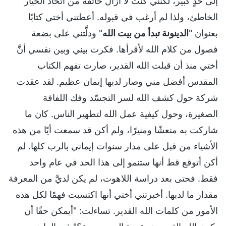
إلى حدٍ كبير، لكنني كنت لا أزال خائفة من اتخاذ الخيار
الخاطئ، ولذا لم أرغب في قبوله. أعطتني أختي كتابًا
بعنوان "
الدينونة تبدأ من بيت الله
" ودلَّتني على بضعة
فصول من كلام الله لأقرأها. فكرت بيني وبين نفسي أنَّ
أختي منذ أن قبلت الله القدير، صارت تفهم الكتاب
المقدس أفضل مني وصار لديها إيمان عظيم. لقد عقدت
شركة حول كشف الله لسر التجسّد وفك اللفافة
الصغيرة، وحول كيفية عمل الله لتطهير الناس. كان ما
شاركت به منعشًا ومنيرًا، ولم أكن قد سمعت أيًا من هذه
الأشياء من قبل على مدار سنوات إيماني بالرب كلها. لم
أكن أتوقع قط أنها ستنمو إلى هذا الحد في عام واحد
فقط. فحتى بعد دراسة اللاهوت، لم يكن لديَّ من المعرفة
مقدار ما لديها. أخبرتني أختي أنها اكتسبت فهمًا لكل هذه
الأمور من كلمات الله القدير. تساءلت: "أيمكن حقًا أن