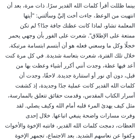
بينما ظللت أقرأ كلمات الله القدير سرًا. ذات مرة، بعد أن
انتهيت من الوعظ، جاءت أخت إليَّ وسألتني: "أيتها
المعلمة تشاو، لماذا كانت عظتك جافة جدًا؟ لم تكن
ممتعة على الإطلاق". شعرت على الفور بأن وجهي يحمر
خجلًا وكل ما وسعني فعله هو أن أبتسم ابتسامة مرتبكة.
خلال تلك الفترة، شعرت بتعاسة شديدة. في كل مرة كنت
أعد فيها عظة، وجدت أنني أكرر أشياء وعظت بها من
قبل، دون أي نور أو استنارة جديدة. لاحقًا، وجدت أن
كلمات الله القدير كانت عملية جدًا وجديدة، إذ كشفت
أسرار الكتاب المقدس، وقدمت حقائق تتعلق بالممارسة،
مثل كيف يهدئ المرء قلبه أمام الله وكيف يصلي. لقد
وفرت مسارات واضحة ينبغي اتباعها. خلال إحدى
العظات، دمجت كلمات الله القدير، فانتبه الإخوة والأخوات
وكفوا عن نعاسهم الشديد. بعد الاجتماع، تجمهر الإخوة