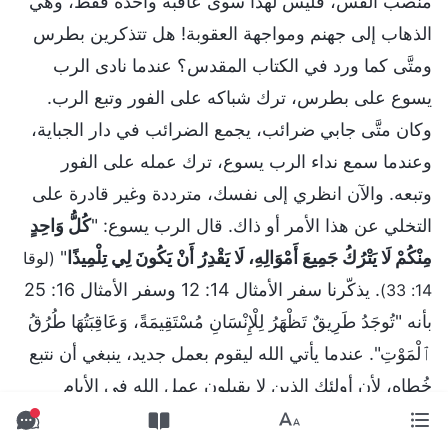
منصب القس، فليس لهذا سوى عاقبة واحدة فقط، وهي
الذهاب إلى جهنم ومواجهة العقوبة! هل تتذكرين بطرس
ومتَّى كما ورد في الكتاب المقدس؟ عندما نادى الرب
يسوع على بطرس، ترك شباكه على الفور وتبع الرب.
وكان متَّى جابي ضرائب، يجمع الضرائب في دار الجباية،
وعندما سمع نداء الرب يسوع، ترك عمله على الفور
وتبعه. والآن انظري إلى نفسك، مترددة وغير قادرة على
التخلي عن هذا الأمر أو ذاك. قال الرب يسوع: "
كُلُّ وَاحِدٍ
مِنْكُمْ لَا يَتْرُكُ جَمِيعَ أَمْوَالِهِ، لَا يَقْدِرُ أَنْ يَكُونَ لِي تِلْمِيذًا
"
(لوقا
. يذكّرنا سفر الأمثال 14: 12 وسفر الأمثال 16: 25
14: 33)
بأنه "تُوجَدُ طَرِيقٌ تَظْهَرُ لِلْإِنْسَانِ مُسْتَقِيمَةً، وَعَاقِبَتُهَا طُرُقُ
ٱلْمَوْتِ". عندما يأتي الله ليقوم بعمل جديد، ينبغي أن نتبع
خُطاه، لأن أولئك الذين لا يقبلون عمل الله في الأيام
الأخيرة وبدلًا من ذلك يعيقون الناس عن العودة إلى الله