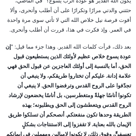
يكون الله القدير هو عودة الرب يسوع؟" في الماضي،
حثتني والدتي مرارًا وتكرارًا على أن أطلب وأتحرى، وألا
أفوت فرصة نيل خلاص الله التي لا تأتي سوى مرة واحدة
في العمر. وإذ فكرت في هذا، قررت أن أطلب وأتحرى.
بعد ذلك، قرأت كلمات الله القدير. وهذا جزء مما قيل: "
إن
عودة يسوع خلاص عظيم لأولئك الذين يستطيعون قبول
الحق، أما بالنسبة إلى أولئك العاجزين عن قبول الحق فهي
علامة إدانة. عليكم أن تختاروا طريقكم، ولا ينبغي أن
تجدّفوا على الروح القدس وترفضوا الحق. لا ينبغي أن
تكونوا أناسًا جهلةً ومتغطرسين، بل أناسًا يخضعون لإرشاد
الروح القدس ويتعطشون إلى الحق ويطلبونه؛ بهذه
الطريقة وحدها تكون منفعتكم. أنصحكم أن تسلكوا طريق
الإيمان بالله بعناية. لا تقفزوا إلى الاستنتاجات بشكلٍ
تعسفيٍّ، وفوق ذلك، لا تكونوا لامبالين ومهملين في إيمانكم