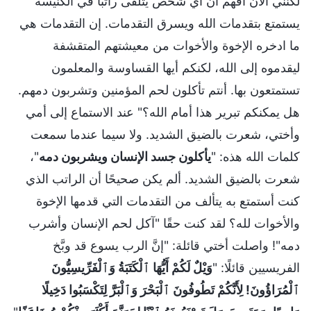
لكنني الآن أفهم أن أي شخص يتلقى راتبًا في الكنيسة
يستمتع بتقدمات الله ويسرق التقدمات. إن التقدمات هي
ما ادخره الإخوة والأخوات من معيشتهم المتقشفة
ليقدموه إلى الله، لكنكم أيها القساوسة والمعلمون
تستمتعون بها. أنتم تأكلون لحم المؤمنين وتشربون دمهم.
هل يمكنكم تبرير هذا أمام الله؟" عند الاستماع إلى أمي
وأختي، شعرت بالضيق الشديد. ولا سيما عندما سمعت
كلمات الله هذه: "
يأكلون جسد الإنسان ويشربون دمه
"،
شعرت بالضيق الشديد. ألم يكن صحيحًا أن الراتب الذي
كنت أستمتع به يتألف من التقدمات التي قدمها الإخوة
والأخوات لله؟ لقد كنت حقًا "آكل لحم الإنسان وأشرب
دمه"! واصلت أختي قائلة: "إنَّ الرب يسوع قد وبَّخ
الفريسيين قائلًا: "
وَيْلٌ لَكُمْ أَيُّهَا ٱلْكَتَبَةُ وَٱلْفَرِّيسِيُّونَ
ٱلْمُرَاؤُونَ! لِأَنَّكُمْ تَطُوفُونَ ٱلْبَحْرَ وَٱلْبَرَّ لِتَكْسَبُوا دَخِيلًا