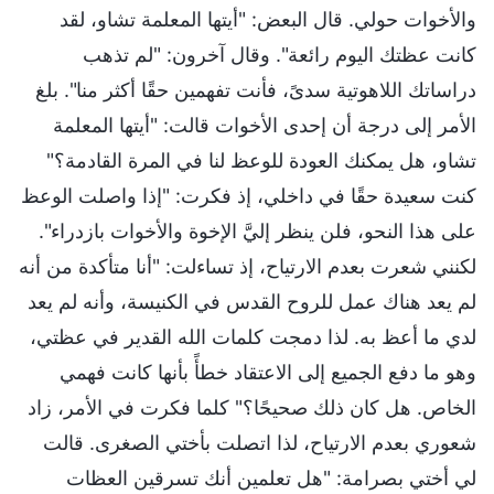
والأخوات حولي. قال البعض: "أيتها المعلمة تشاو، لقد
كانت عظتك اليوم رائعة". وقال آخرون: "لم تذهب
دراساتك اللاهوتية سدىً، فأنت تفهمين حقًا أكثر منا". بلغ
الأمر إلى درجة أن إحدى الأخوات قالت: "أيتها المعلمة
تشاو، هل يمكنك العودة للوعظ لنا في المرة القادمة؟"
كنت سعيدة حقًا في داخلي، إذ فكرت: "إذا واصلت الوعظ
على هذا النحو، فلن ينظر إليَّ الإخوة والأخوات بازدراء".
لكنني شعرت بعدم الارتياح، إذ تساءلت: "أنا متأكدة من أنه
لم يعد هناك عمل للروح القدس في الكنيسة، وأنه لم يعد
لدي ما أعظ به. لذا دمجت كلمات الله القدير في عظتي،
وهو ما دفع الجميع إلى الاعتقاد خطأً بأنها كانت فهمي
الخاص. هل كان ذلك صحيحًا؟" كلما فكرت في الأمر، زاد
شعوري بعدم الارتياح، لذا اتصلت بأختي الصغرى. قالت
لي أختي بصرامة: "هل تعلمين أنك تسرقين العظات