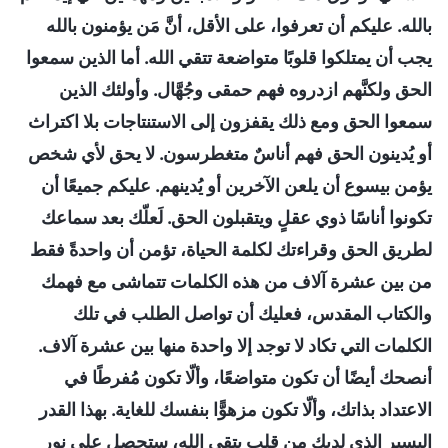
بالله. عليكم أن تعرفوا، على الأقل، أنَّ مَن يؤمنون بالله
يجب أن يمتلكوا قلوبًا متواضعة تتقي الله. أما الذين سمعوا
الحق ولكنَّهم ازدروه فهم حمقى وجُهَّال. وأولئك الذين
سمعوا الحق ومع ذلك يقفزون إلى الاستنتاجات بلا اكتراث
أو يُدينون الحق فهم أناسٌ متغطرسون. لا يحق لأي شخص
يؤمن بيسوع أن يلعن الآخرين أو يُدينهم. عليكم جميعًا أن
تكونوا أناسًا ذوي عقلٍ ويتقبلون الحق. لَعلّك بعد سماعك
لطريق الحق وقراءتك لكلمة الحياة، تؤمن أن واحدةً فقط
من بين عشرة آلاف من هذه الكلمات تتماشى مع فهمك
والكتاب المقدس، فعليك أن تواصل الطلب في تلك
الكلمات التي تكاد لا توجد إلا واحدة منها بين عشرة آلاف.
أنصحك أيضًا أن تكون متواضعًا، وألّا تكون مُفرطًا في
الاعتداد بذاتك، وألّا تكون مزهوًّا بنفسك للغاية. بهذا القدر
اليسير الذي لديك من قلب يتقي الله، ستحصل على نور