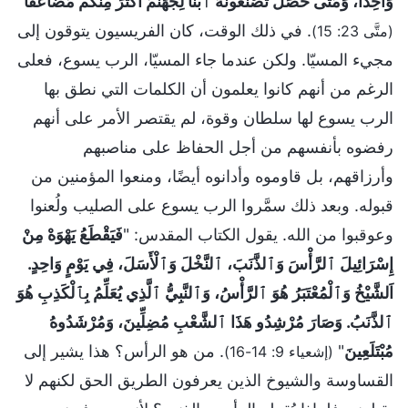
وَاحِدًا، وَمَتَى حَصَلَ تَصْنَعُونَهُ ٱبْنًا لِجَهَنَّمَ أَكْثَرَ مِنْكُمْ مُضَاعَفًا
"
. في ذلك الوقت، كان الفريسيون يتوقون إلى
(متَّى 23: 15)
مجيء المسيّا. ولكن عندما جاء المسيّا، الرب يسوع، فعلى
الرغم من أنهم كانوا يعلمون أن الكلمات التي نطق بها
الرب يسوع لها سلطان وقوة، لم يقتصر الأمر على أنهم
رفضوه بأنفسهم من أجل الحفاظ على مناصبهم
وأرزاقهم، بل قاوموه وأدانوه أيضًا، ومنعوا المؤمنين من
قبوله. وبعد ذلك سمَّروا الرب يسوع على الصليب ولُعنوا
وعوقبوا من الله. يقول الكتاب المقدس: "
فَيَقْطَعُ يَهْوَهْ مِنْ
إِسْرَائِيلَ ٱلرَّأْسَ وَٱلذَّنَبَ، ٱلنَّخْلَ وَٱلْأَسَلَ، فِي يَوْمٍ وَاحِدٍ.
اَلشَّيْخُ وَٱلْمُعْتَبَرُ هُوَ ٱلرَّأْسُ، وَٱلنَّبِيُّ ٱلَّذِي يُعَلِّمُ بِٱلْكَذِبِ هُوَ
ٱلذَّنَبُ. وَصَارَ مُرْشِدُو هَذَا ٱلشَّعْبِ مُضِلِّينَ، وَمُرْشَدُوهُ
مُبْتَلَعِينَ
"
. من هو الرأس؟ هذا يشير إلى
(إشعياء 9: 14-16)
القساوسة والشيوخ الذين يعرفون الطريق الحق لكنهم لا