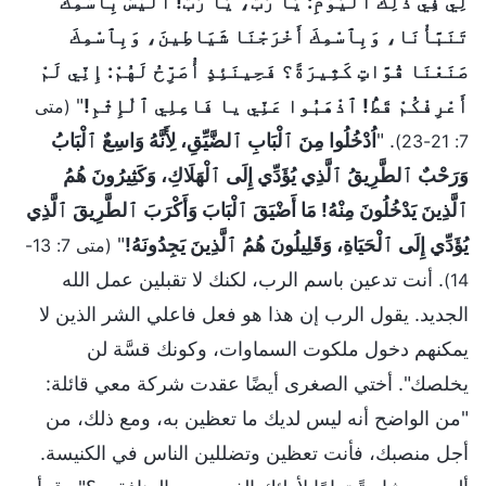
لِي فِي ذَلِكَ ٱلْيَوْمِ: يَا رَبُّ، يَا رَبُّ! أَلَيْسَ بِٱسْمِكَ
تَنَبَّأْنَا، وَبِٱسْمِكَ أَخْرَجْنَا شَيَاطِينَ، وَبِٱسْمِكَ
صَنَعْنَا قُوَّاتٍ كَثِيرَةً؟ فَحِينَئِذٍ أُصَرِّحُ لَهُمْ: إِنِّي لَمْ
أَعْرِفْكُمْ قَطُّ! ٱذْهَبُوا عَنِّي يا فَاعِلِي ٱلْإِثْمِ!
"
(متى
. "
اُدْخُلُوا مِنَ ٱلْبَابِ ٱلضَّيِّقِ، لِأَنَّهُ وَاسِعٌ ٱلْبَابُ
7: 21-23)
وَرَحْبٌ ٱلطَّرِيقُ ٱلَّذِي يُؤَدِّي إِلَى ٱلْهَلَاكِ، وَكَثِيرُونَ هُمُ
ٱلَّذِينَ يَدْخُلُونَ مِنْهُ! مَا أَضْيَقَ ٱلْبَابَ وَأَكْرَبَ ٱلطَّرِيقَ ٱلَّذِي
يُؤَدِّي إِلَى ٱلْحَيَاةِ، وَقَلِيلُونَ هُمُ ٱلَّذِينَ يَجِدُونَهُ!
"
(متى 7: 13-
. أنت تدعين باسم الرب، لكنك لا تقبلين عمل الله
14)
الجديد. يقول الرب إن هذا هو فعل فاعلي الشر الذين لا
يمكنهم دخول ملكوت السماوات، وكونك قسَّة لن
يخلصك". أختي الصغرى أيضًا عقدت شركة معي قائلة:
"من الواضح أنه ليس لديك ما تعظين به، ومع ذلك، من
أجل منصبك، فأنت تعظين وتضللين الناس في الكنيسة.