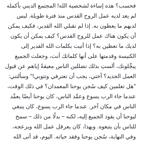
فحسب؟ هذه إساءة لشخصية الله! المجتمع الديني بأكمله
لم يعد لديه عمل الروح القدس منذ فترة طويلة. ليس
لديهم ما يعظون به. إذا لم تقبلي الله القدير، فكيف يمكن
أن يكون هناك عمل للروح القدس؟ كيف يمكن أن يكون
لديك ما تعظين به؟ إذا أتيت بكلمات الله القدير إلى
الكنيسة وقدمتها على أنها كلماتك أنت، وجعلت الجميع
يبجِّلونك، ألستِ بذلك تضللين الناس معيقةً إياهم عن قبول
العمل الجديد؟ أختي، يجب أن تعترفي وتتوبي!" وسألتني:
"هل تعلمين كيف سُجن يوحنا المعمدان؟ في ذلك الوقت،
عندما جاء الرب يسوع وعمَّد الناس، كان يوحنا أيضًا يعمِّد
الناس في مكان آخر. عندما جاء الرب يسوع، كان ينبغي
ليوحنا أن يقود الجميع إليه، لكنه – بدلًا من ذلك – سمح
للناس بأن يتبعوه. وبهذا، كان يعرقل عمل الله ويزعجه،
وفي النهاية، سُجن يوحنا وفقد حياته. اليوم، قد أتى الله