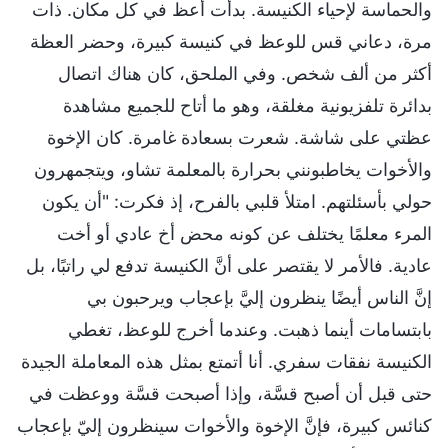
والحماسة لإحياء الكنيسة. بدأت أعظ في كل مكان. ذات
مرة، دعاني قس للوعظ في كنيسة كبيرة، وحضر العظة
أكثر من ألف شخص. وفي الملحق، كان هناك اتصال
بدائرة تلفزيونية مغلقة، وهو ما أتاح للجميع مشاهدة
عظتي على شاشة. شعرت بسعادة غامرة. كان الإخوة
والأخوات يخاطبونني بحرارة بالمعلمة تشاو، ويتجمهرون
حولي بأسئلتهم. امتلأ قلبي بالفرح، إذ فكرت: "أن يكون
المرء معلمًا يختلف عن كونه محض أخ عادي أو أخت
عادية. فالأمر لا يقتصر على أنَّ الكنيسة تدفع لي راتبًا، بل
إنَّ الناس أيضًا ينظرون إليَّ بإعجاب ويرحبون بي
بابتسامات أينما ذهبت. وعندما أخرج للوعظ، تغطي
الكنيسة نفقات سفري. أنا أتمتع بمثل هذه المعاملة الجيدة
حتى قبل أن أصبح قسَّة، وإذا أصبحت قسَّة ووعظت في
كنائس كبيرة، فإنَّ الإخوة والأخوات سينظرون إليّ بإعجاب