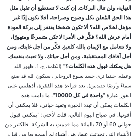
النهاية، ولن تنال البركات. إن كنت لا تستطيع أن تقبل مثل
هذا الحق المُعلن بكل وضوح وصراحة، أفلا تكون إذًا غير
مؤهل لخلاص الله؟ ألا تكون شخصًا يفتقر إلى بركة العودة
أمام عرش الله؟ فكِّر في الأمر! لا تكن متسرعًا ومتهورًا،
ولا تتعامل مع الإيمان بالله كلعبةٍ. فكِّر من أجل غايتك، ومن
أجل آفاقك المستقبلية، ومن أجل حياتك، ولا تعبث بنفسك.
هل يمكنك قبول هذه الكلمات؟
"
(الكلمة، ج. 1. ظهور الله
وعمله. حينما ترى جسد يسوع الروحاني، سيكون الله قد صنع
. بعد قراءة هذه الفقرة، أذهلتني على
سماءً وأرضًا جديدتين)
الفور عبارة "
واحدة في كل 10000
". ما دامت هذه
الكلمات يمكن أن تبدد الحيرة وتفيد حياتي، فلا يمكنني أن
أفوتها. في صباح اليوم التالي، قلت لأختي: "يمكنني قبول
حوالي 60 أو 70 بالمائة مما قدمتِ به الشركة. فالكثير من
الأشياء التي تحدثتِ عنها، هي أشياء لم أسمع بها من قبل،