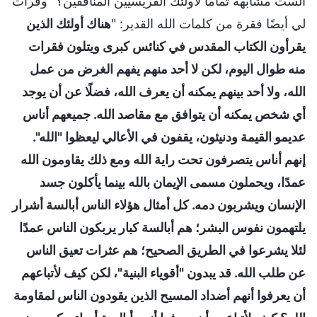
ألست مشابهةً تمامًا لأولئك الفريسيين المنافقين؟" وقرأت
لي أيضًا فقرة من كلمات الله القدير: "
هناك أولئك الذين
يقرأون الكتاب المقدس في كنائس كبرى ويتلون فقرات
منه طوال اليوم، لكن لا أحد منهم يفهم الغرض من عمل
الله، ولا أحد بينهم يمكنه أن يعرف الله، فضلًا عن أن يوجد
أي شخص يمكنه أن يتوافق مع مقاصد الله. جميعهم أناس
عديمو القيمة ودنيئون، يقفون في الأعالي ليعظوا "الله".
إنهم أناس يتصرفون تحت راية الله ومع ذلك يقاومون الله
عمدًا، ويحملون مسمى الإيمان بالله بينما يأكلون جسد
الإنسان ويشربون دمه. كل أمثال هؤلاء الناس أبالسة أشرار
يلتهمون نفوس البشر؛ هم أبالسة كبار يربكون الناس عمدًا
لئلا يشرعوا في الطريق الصحيح؛ هم عثرات تعيق الناس
عن طلب الله. قد يبدون "أقوياء البنية"، لكن كيف لأتباعهم
أن يعرفوا أنهم أضداد المسيح الذين يقودون الناس لمقاومة