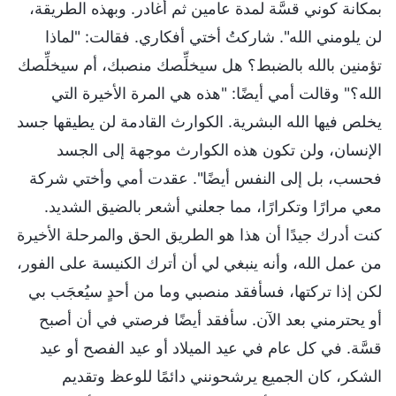
بمكانة كوني قسَّة لمدة عامين ثم أغادر. وبهذه الطريقة،
لن يلومني الله". شاركتُ أختي أفكاري. فقالت: "لماذا
تؤمنين بالله بالضبط؟ هل سيخلِّصك منصبك، أم سيخلِّصك
الله؟" وقالت أمي أيضًا: "هذه هي المرة الأخيرة التي
يخلص فيها الله البشرية. الكوارث القادمة لن يطيقها جسد
الإنسان، ولن تكون هذه الكوارث موجهة إلى الجسد
فحسب، بل إلى النفس أيضًا". عقدت أمي وأختي شركة
معي مرارًا وتكرارًا، مما جعلني أشعر بالضيق الشديد.
كنت أدرك جيدًا أن هذا هو الطريق الحق والمرحلة الأخيرة
من عمل الله، وأنه ينبغي لي أن أترك الكنيسة على الفور،
لكن إذا تركتها، فسأفقد منصبي وما من أحدٍ سيُعجَب بي
أو يحترمني بعد الآن. سأفقد أيضًا فرصتي في أن أصبح
قسَّة. في كل عام في عيد الميلاد أو عيد الفصح أو عيد
الشكر، كان الجميع يرشحونني دائمًا للوعظ وتقديم