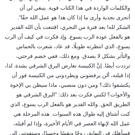
والكلمات الواردة في هذا الكتاب قوية. ينبغي لي أن
أتحرى بجدية وأرى ما إذا كان هذا هو عمل الله حقًا".
الشكر لله! بعد فترة من التحري، اقتنعت بأن الله القدير
هو بالفعل عودة الرب يسوع. وإذ فكرت في كيف أن الرب
يسوع، الذي انتظرته طويلًا، قد عاد، شعرت بالحماس
والتأثر بشكل لا يصدق. ومع ذلك، ففي خضم فرحتي،
ترددت أيضًا. إنَّ الكنيسة تعارض البرق الشرقي بشدة. لذا،
إذا قبلته، ألن يرفضوني ويطردوني من الكنيسة فور أن
يكتشفوا ذلك؟ ومن دون منصبي، ماذا سيظن بي الإخوة
والأخوات؟ لكنني فكرت بعد ذلك: "البرق الشرقي هو
الطريق الحق. والله القدير هو بالفعل الرب يسوع، الذي
كنت أشتاق إليه طوال هذه السنوات. هذه المرحلة هي
عمل الله لإنهاء العصر في الأيام الأخيرة، وإذا لم أقبله،
فسأهلك في النهاية، روحًا ونفسًا وجسدًا، وستفوتني إلى