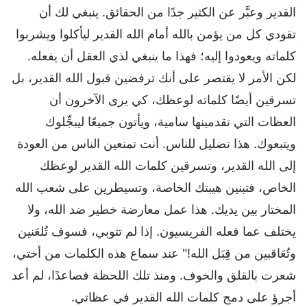
القدير وعبَّر عن الكثير جدًا من الحقائق. ينبغي لك أن
تقودي كل من يؤمن بالله أمام الله القدير ليأكلوا ويشربوا
كلماته ويعودوا إليه؛ فهذا ما ينبغي لذي العقل أن يفعله.
لكن الأمر لا يقتصر على أنك ترفضين قبول الله القدير، بل
تسرقين أيضًا كلماته لوعظك، كي يرى الآخرون أن
العظات التي تقدمينها سامية، ويأتون جميعًا ليبجِّلوك
ويتبعوك. هذا تضليل للناس. أنت تمنعين الناس من العودة
إلى الله القدير، وتسرقين كلمات الله القدير لوعظك
الخاص، فتبنين هيبتك الخاصة، وتسيطرين على شعب الله
المختار بين يديك. هذا عمل معارضة خطير ضد الله، ولا
يختلف عما فعله الفريسيون. إذا لم تتوبي، فسوف تُلعَنين
وتُعَاقبين من قِبَل الله!" عند سماع هذه الكلمات من أختي،
شعرت بالقلق والخوف. ومنذ تلك اللحظة فصاعدًا، لم أعد
أجرؤ على دمج كلمات الله القدير في عظاتي.