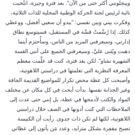
ويبجلونني أكثر حتى من الآن". بعد فترة وجيزة، انتُخبت
نائبة لرئيس لجنة الحركة الوطنية المحلية للذات الثلاثية،
وفكرت بيني وبين نفسي: "يبدو أن سعيي أفضل، ووعظي
كذلك. إذا رُسِّمتُ قسَّة في المستقبل، فسيتوسع نطاق
إدارتي، وسيعرفني المزيد من الناس، وسأُحترَم أينما
ذهبت ويُثنى عليَّ، وسيعرفني الجميع على أنني القسة
الشهيرة تشاو". لكن بعد فترة، كنت قد علَّمت معظم
المعرفة النظرية التي تعلمتها في دراستي اللاهوتية،
وأصبحت كل عظة محض تكرار للمواضيع القديمة الجافة
وغير الجذابة نفسها. بدأت أبحث في كل مكان عن مختلف
المواد والكتب لأدمجها في عظة، بل إنني حتى عدت إلى
الملاحظات التي كنت أدونها في الصف خلال دراستي
اللاهوتية، لكنها لم تكن ذات جدوى. رأيت أن الكنيسة
تصبح مقفرة بشكل متزايد، وعدد مَن يأتون إلى عظاتي