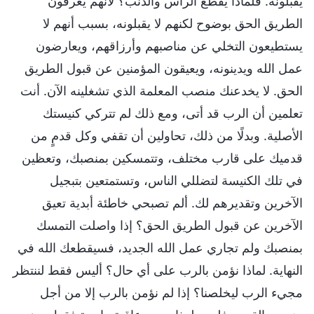
يقبلونه. فلماذا يُقطع الرأس والذنب؟ لأنهم يعرفون
الطريق الحق بوضوح لكنهم لا يقبلونه، بسبب أنهم لا
يستطيعون التخلي عن مناصبهم وأرزاقهم، ويعارضون
عمل الله ويدينونه، ويعيقون المؤمنين عن قبول الطريق
الحق. لا يخدعنك منصب المعلمة الذي تشغلينه الآن. أنت
تعلمين أن الرب قد أتى، ومع ذلك لم تتركي كنيستك
الأصلية. وبدلًا من ذلك، تحاولين أن تقفي وكل قدمٍ من
قدميك على قارب مختلف، وتتمسكين بمنصبك، وتعظين
في تلك الكنيسة لتضللي الناس، وتستمتعين بتبجيل
الآخرين وتقديرهم لك. ألم تصبحي خاطئة أبدية تعيق
الآخرين عن قبول الطريق الحق؟ إذا واصلت التمسك
بمنصبك ولم تجاري عمل الله الجديد، فسيقطعك الله في
النهاية. لماذا نؤمن بالرب على أي حال؟ أليس فقط لننتظر
مجيء الرب ليخلصنا؟ إذا لم نؤمن بالرب إلا من أجل