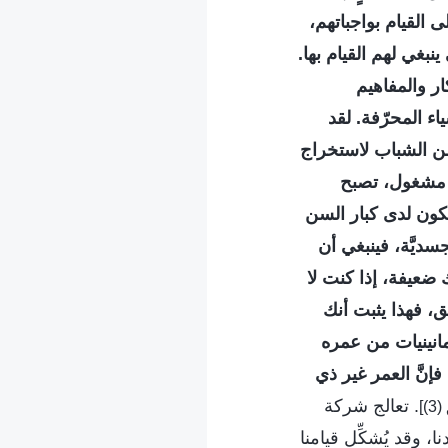
ى القيام بواجباتهم،
نبغي لهم القيام بها.
ر والمفاهيم
ياء المحرّفة. لقد
من الشباب لاستخراج
ر مشغول، تصبح
يكون لدى كبار السن
سديَّة، فينبغي أن
ضعيفة، إذا كنت لا
ق، فهذا يثبت أنك
انينيات من عمره
إنَّ العمر غير ذي
. تعالج شركة
، وقد يُشكِّل قيامنا