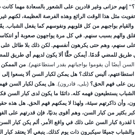
" إنهم حزانى وغير قادرين على الشعور بالسعادة مهما كانت
ن تفويت مثل هذا الوقت الرائع وهذه الفرصة العظيمة، لكنهم غي
القيام بواجبهم من كل قلوبهم ونفوسهم كما يفعل الشباب. يقَع
لق والهم بسبب سنهم. في كل مرة يواجهون صعوبة أو انتكاسة
ة على سنهم، وهم حتى يكرهون أنفسهم. لكن ذلك بلا طائل على 
ريق للمضي قُدمًا. أيمكن حقًّا ألا يكون لديهم أي طريق للمض
السن أيضًا أن يقوموا بواجباتهم بقدر استطاعتهم).
من الممكن ل
 استطاعتهم، أليس كذلك؟ هل يمكن لكبار السن ألا يسعوا إلى 
رين على فهم الحق؟
(بلى، قادرون).
هل يمكن لكبار السن فهم
 الشباب يستطيعون فهمه كله. دائمًا ما يكون لدى كبار السن فكر
، وأن ذاكرتهم سيئة، ولهذا لا يمكنهم فهم الحق. هل هذه حقي
بر بكثير من كبار السن، وهم أقوى بدنيًا، فإن قدرتهم على الف
ا لقدرة كبار السن على ذلك في واقع الأمر. ألم يكن كبار السن أ
، والشباب جميعًا سيكبرون ذات يوم كذلك. ينبغي ألا يعتقد كبار ال