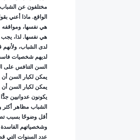
مختلفون عن الشباب ل
الواقع. ماذا أعني بق
هي نفسها، ومواقفه وآ
هي نفسها. لذا، يجب عل
لدى الشباب، ولأنهم 
لديهم شخصيات فاسدة 
السن التنافس على الم
يمكن لكبار السن أن 
يمكن لكبار السن أن ي
يكونون عدوانيين جدًّ
الشباب مظاهر أكثر و
أقل وضوحًا بسبب تص
وشخصياتهم الفاسدة ه
عدد السنوات التي قض