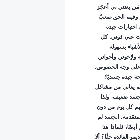
مَن يعتني بي أعجَز
ه، وفهم الحق صعبٌ
اختبارات جيدة
لت عني قوتي. كل
أشياء بسهولة
ة ولإخوتي وأخواتي.
. على وجه الخصوص،
ة جيدة جسديًا؛
م يعاني من مشاكل
لجسد ضعيف، ولذا
تهم كل يوم من دون
متقدمة، الجسد لم
يضًا، فلماذا هذا
 الفائدة حقًّا؟ ألا