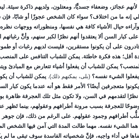
أنهم عجائز، وضعفاء جسديًّا، ومعتلون، ولديهم ذاكرة سيئة. ل
ولي إنه ما من اختلاف؟ سواء كان الشخص عجوزًا أو شابًا، فإن
راءه حيال الأشياء كافة هي نفسها، ومنظوراته ووجهات نظره ح
ى كبار السن ألا يعتقدوا أنهم نظرًا لكبر سنهم، وأنَّ رغباتهم
قادرون على أن يكونوا مستقرين، فليست لديهم رغبات أو طمو
أقل؛ هذه فكرة خاطئة. يمكن للشباب التنافس على المنصب، أ
نصب؟ يمكن للشباب أن يفعلوا أشياء تتعارض مع المبادئ ويتصرف
يفعلوا الشيء نفسه؟
(بلى، يمكنهم ذلك).
يمكن للشباب أن يكون
كونوا متعجرفين أيضًا؟ الأمر فقط هو أنه عندما يكون كبار الس
ا نظرًا لتقدمهم في السن، ولا تكون مثل تلك العجرفة ظاهرة ب
ضوحًا للعجرفة بسبب مرونة أطرافهم وعقولهم، بينما تَظهر عن
لُّب أطرافهم وجمود عقولهم. على الرغم من ذلك، فإن جوهر 
ما الشيء نفسه. مهما طالت المدة التي آمن فيها الشخص المسن
اها في أداء واجبه، فإنَّ شخصياته الفاسدة سوف تبقى ما لم 