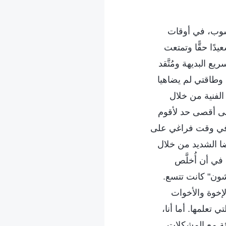
اسوب، في أوقات
ًا حقًّا وتمتعت
ع البديهة ومُتَّقد
 وطاقتي لم يضاهيا
لفنية من خلال
لى أقصى حد لأقوم
ب في وقت فراغي على
ضا الشديد من خلال
في أن أُخلَّص
شون" كانت تتسع.
لإخوة والأخوات
تعلمها. أما أنا،
ئة مع المشكلات