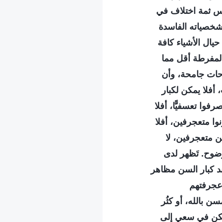
يس ثمة اختلاف في
 شخصياته الفاسدة
يال الأشياء كافة
 المفرطة أقل مما
حات جامحة، وأن
فلا يمكن لكبار
وا تعسفيًّا، أفلا
وا متعجرفين، أفلا
ن متعجرفين، لا
وضوح. تَظهر لدى
د كبار السن مظاهر
عجرفتهم
 بالله، أو كثُر
يكن في سعيٍ إلى