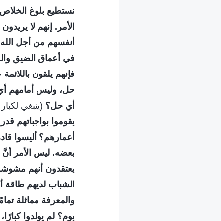
نستطيع بلوغ الخلاص؟
الأمر. إنهم لا يريدو
أنفسهم من أجل الله و
في أعماق الضيق والق
فإنهم يلقون باللائم
حل، وليس أمامهم أي ط
أي حل؟
(ينبغي لكبار 
يقوموا بواجباتهم قدر
أعمارهم؟ أليسوا قاد
بعضه. ليس الأمر أنَّ
يعتقدون أنهم مشوشون
الشباب لديهم طاقة أك
والمعرفة مماثلة تمامً
يوم؟ لم يولدوا كبارًا