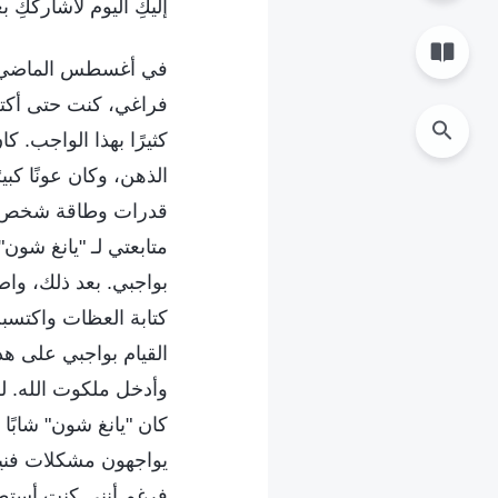
إليكِ اليوم لأشارككِ ب
في أغسطس الماضي، كن
فراغي، كنت حتى أكتب 
كثيرًا بهذا الواجب. كا
الذهن، وكان عونًا كب
قدرات وطاقة شخص أصغ
متابعتي لـ "يانغ شو
بواجبي. بعد ذلك، وا
كتابة العظات واكتسبت
القيام بواجبي على هذ
وأدخل ملكوت الله. ل
كان "يانغ شون" شابًا
يواجهون مشكلات فنية،
فرغم أنني كنت أستطي