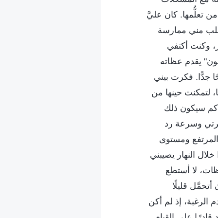
تعلُّمها. كان عليَّ
تطلب مني ممارسة
ر، وكنت أكتفي
شون" يقدم عظاته
 جدًّا. فكرت بيني
 لتمكنت حينها من
 كم سيكون ذلك
كرتي وسرعة رد
المرتفع ومستوى
لال النهار يصيبني
ظات، لا أستطع
حمَّل قليلًا
 الرغبة، إذ لم أكن
ادرًا على القيام