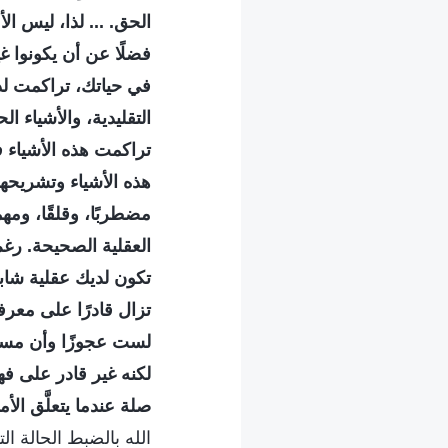
الحق. ... لذا، ليس ال
فضلًا عن أن يكونوا غي
في حياتك، تراكمت لد
التقليدية، والأشياء ال
تراكمت هذه الأشياء ف
هذه الأشياء وتشريحها
مضطربًا، وقلقًا، ومه
العقلية الصحيحة. رغم 
تكون لديك عقلية شاب
تزال قادرًا على معرفة
لست عجوزًا وأن مستو
لكنه غير قادر على فهم
صلة عندما يتعلَّق الأم
الله بالضبط الحالة ال