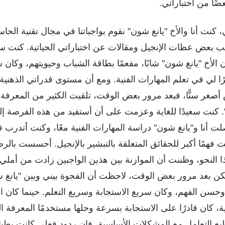
عضًا من اختباراتي.
ت أنا والأخ "يانغ شون" نقوم بواجباتنا في مجال تقنية الح
بعض عظات الإنجيل ومقالات عن اختباراتي الحياتية. كنت سعيد
ن الأخ "يانغ شون" شابًا، مفعمًا بطاقة الشباب وحيويتهم، وكان سري
يرًا لي في تعلم المهارات الفنية. ومع أن مستوى قدراتي الذهنية
ر سنًّا، فبعد مرور بعض الوقت، تلقيت الكثير من المعرفة ا
ن". كنت سعيدًا للغاية وعزمت على أن أستفيد من هذه الفرصة إ
صلت أنا و"يانغ شون" دراسة المهارات الفنية معًا، وكنت أتدر
 فهمًا أكبر للحقائق المتعلقة بالتبشير بالإنجيل. أحسست بالر
ا النحو، وظننت أن الموازنة بين هذين الواجبين زادت من أملي 
كن بعد مرور بعض الوقت، لاحظت أن الفجوة بيني وبين "يانغ 
 وحسن الفهم، وكان سريع الاستجابة وسريع التعلم. حينما كان ا
 كان قادرًا على الاستجابة بسرعة وحلها مستخدمًا المعرفة التي 
ع التعامل مع المشكلات الأساسية، فإن ردود فعلي كانت بطي