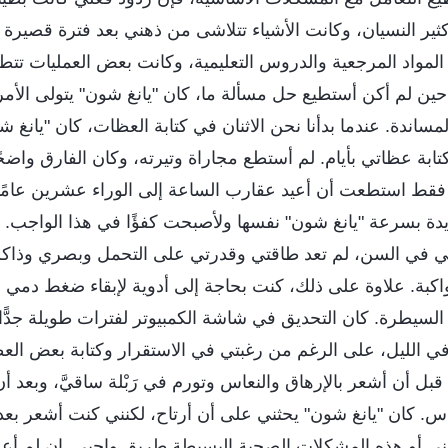
ير النسيان، وكانت الأشياء تتلاشى من ذهني بعد فترة قصيرة من 
 المواد المرجعية والدروس التعليمية، وكانت بعض العمليات ت
 حين لم أكن أستطيع حل مسألة ما، كان "يانغ شون" يتولى الأم
لمساندة. عندما بدأنا نحن الاثنان في كتابة العظات، كان "يانغ 
تابة عظاتي بأيام. لم أستطع مجاراة وتيرته، وكان الفارق واضحًا
 فقط استطعت أن أعيد عقارب الساعة إلى الوراء عشرين عامًا،
ديدة بسرعة "يانغ شون" نفسها ولأصبحت كفؤًا في هذا الواجب.
دمي في السن، لم تعد طاقتي وقدرتي على التحمل وبصري وذا
اكبة. علاوة على ذلك، كنت بحاجة إلى أدوية لإبقاء ضغط دمي 
سيطرة. كان التحديق في شاشة الكمبيوتر لفترات طويلة جدًّا خ
في الليل، على الرغم من رغبتي في الاستقرار وكتابة بعض الع
ل أن أشعر بالإرهاق والنعاس وتورم في رَبْلة ساقيَّ، وبعد أن أت
اس. كان "يانغ شون" يحثني على أن أرتاح، لكنني كنت أشعر بعدم
 أو هذه المشكلات الصحية البسيطة طريق واجبي. إن لم أعد ق