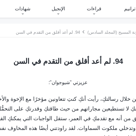
ترانيم
قراءات
الإنجيل
شهادات
ة المسيح (المجلد السادس)
94. لم أعد أقلق من التقدم في السن
94. لم أعد أقلق من التقدم في السن
عزيزتي "شيوجوان":
 خلال رسالتكِ، رأيت أنكِ كنتِ تتعاونين مؤخرًا مع الإخوة والأ
نكِ لا تستطيعين مجاراتهم من حيث طاقتكِ وقدرتكِ على التحمّ
 من أنه مع تقدمكِ في العمر، ستقل الواجبات التي يمكنكِ القي
 وتدخلي ملكوت السماوات. لقد راودتني أيضًا هذه المخاوف نفسه