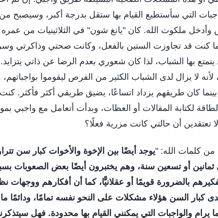
اجبات التي سأستطيع القيام بها ستقل بدرجة أكبر، وسيصبح من غ
ّص وأدخل ملكوت الله. كان "يانغ شون" في الثلاثينيات من عمره
نما كنت قد تجاوزت الستين بالفعل، وكانت صحتي وذاكرتي وسر
يتمتع بها الشباب، لذا كان شعوري بعدم الرضا عن ذاتي يتزاي
لأنه لا يزال لدى الشباب الكثير من الفرص ليقوموا بواجباته
ينما كان طريقهم يزداد اتساعًا، يضيق طريقي أكثر فأكثر. ك
الطاقة لكتابة المقالات أو العظات، وبدأت أتعامل مع واجبي بمو
ا تعتقدين أن حالتي كانت مزرية فعلًا؟
من كلمات الله: "
يوجد أيضًا بين الإخوة والأخوات كبار سن تتر
ثمانين أو تسعين سنة، وهم يختبرون أيضًا بعض الصعوبات بسب
رهم بالضرورة قويمًا أو عقلانيًّا، كما أن أفكارهم ووجهات نظ
ى كبار السن هؤلاء مشكلات على النحو نفسه تمامًا، ودائمًا ما
يرام والواجبات التي يمكنني القيام بها محدودة. فهل سيتذكرني 