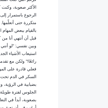
الأكثر صعوبة، وكنت كث
الرجوع باستمرار إلى
متكررة حتى أتعلّمها.
بالقيام ببعض المهام ا
قبل أن أنتهي أنا من ك
وبين نفسي: "لو أنني
استيعاب الأشياء الج
رائعًا!" ولكن مع تق
فعلي قادرة على المو
السكر في الدم تحت ال
بضبابية في الرؤية، و
الجلوس لفترة طويلة قب
بصعوبة، أبدأ في النع
أرغب في أن تعيق سني