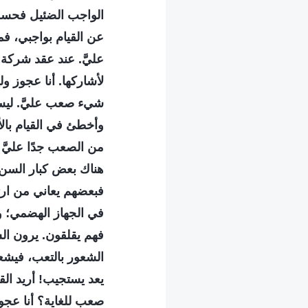
الواجب الضئيل فحسب؟ إ
عن القيام بواجبي، فم
عليَّ. عند عقد شركة
لأشاركها. أنا عجوز 
شيء صعب عليَّ. ليس 
وأخطئ في القيام بالأم
من الصعب جدًا عليَّ
هناك بعض كبار السن ا
فبعضهم يعاني من ار
في الجهاز الهضمي؛ و
فهم يقلقون. يرون الش
الشعور بالتعب، فيشع
يعد يستجيب! أريد الق
صعب للغاية؟ أنا عجوز 