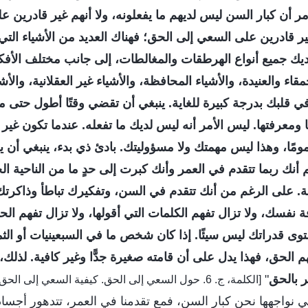
أمر أن كبار السن ليس لديهم ما يفعلونه، ولا أنهم غير قادرين عل
ر قادرين على السعي إلى الحق؛ فهناك العديد من الأشياء التي ي
يك جميع أنواع الهرطقات والمغالطات، إلى جانب مختلف الأفكا
حمقاء والعنيدة، والأشياء المحافظة، والأشياء غير العقلانية، والأش
ي قلبك بدرجة كبيرة للغاية. ينبغي أن تقضي وقتًا أطول حتى 
 ومعرفتها. ليس الأمر أنه ليس لديك ما تفعله. عندما تكون غي
مومًا، وهذا ليس مهمتك ولا مسؤوليتك. بادئ ذي بدء، ينبغي أن 
أنك ربما تتقدم في العمر وأنك كبرت إلى حدٍ ما من الناحية الج
ة. على الرغم من أنك تتقدم في السن، وتفكيرك تباطأ وذاكرتك 
 نفسك، ولا تزال تفهم الكلمات التي أقولها، ولا تزال تفهم الح
ى قدراتك ليس سيئًا. إذا كان شخص ما في السبعينيات أو الثم
 الحق، فهذا يدل على أن قامته صغيرة جدًّا وغير كافية. لذلك، ف
ر بالحق
"
[الكلمة، ج. 6. حول السعي إلى الحق. كيفية السعي إلى الحق (3)]
تي نواجهها نحن كبار السن، فمع تقدمنا في العمر، تتدهور أجسادنا