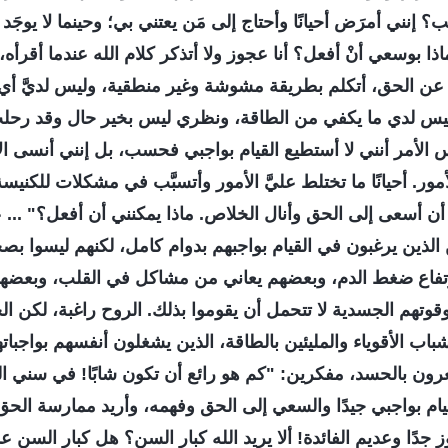
نني أمرَض أحيانًا وأحتاج إلى مَن يعتني بي؛ وحينما لا يوجَد 
اذا بوسعي أنْ أفعل؟ أنا عجوز ولا أتذكر كلام الله عندما أقرأ
 عن الحق، أتكلم بطريقة مشوشة وغير منطقية، وليس لديَّ أي 
وليس لدي ما يكفي من الطاقة، ونظري ليس بخير حال وقد رح
الأمر أنني لا أستطيع القيام بواجبي فحسب، بل إنني أنسى ال
ور. أحيانًا ما تختلط عليَّ الأمور وأتسبَّب في مشكلات للكنيس
 أن أسعى إلى الحق وأنال الخلاص. ماذا يمكنني أن أفعل؟" ..
لذين يرغبون في القيام بواجبهم بدوام كامل، لكنهم ليسوا بصح
تفاع ضغط الدم، وبعضهم يعاني من مشاكل في القلب، وبعضه
قوتهم الجسدية لا تتحمل أن يقوموا بذلك. الروح راغبة، لكن ا
باب الأقوياء والمليئين بالطاقة، الذين يشغلون أنفسهم بواجبا
رون بالحسد، مفكرين: "كم هو رائع أن تكون شابًا! في سني ال
يام بواجبي جيدًا والسعي إلى الحق وفهمه، وأريد ممارسة الحق أ
جدًا وعديم الفائدة! ألا يريد الله كبار السن؟ هل كبار السن عديمو