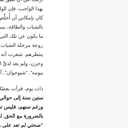
بهذا الواجب، فإن الو
كان بإمكاني أن أُخلَ
بالشباب والطاقة، بي
ما يكون عن تلك التي 
روعة مرحلة الشباب، 
ينتظرهم. شعرت أنه ب
وحزن، ولم يعد لديَّ 
بيومه". "شيوجوان"، أل
ذات يوم، قرأت بعضًا 
ستين سنة إلى حوالي 
ورغم سنهم، فليس تفكي
بالضرورة مع الحق. لد
"صحتي لم تعد على ما 