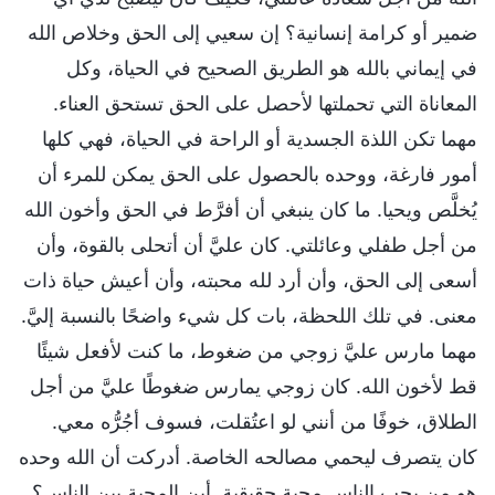
ضمير أو كرامة إنسانية؟ إن سعيي إلى الحق وخلاص الله
في إيماني بالله هو الطريق الصحيح في الحياة، وكل
المعاناة التي تحملتها لأحصل على الحق تستحق العناء.
مهما تكن اللذة الجسدية أو الراحة في الحياة، فهي كلها
أمور فارغة، ووحده بالحصول على الحق يمكن للمرء أن
يُخلَّص ويحيا. ما كان ينبغي أن أفرَّط في الحق وأخون الله
من أجل طفلي وعائلتي. كان عليَّ أن أتحلى بالقوة، وأن
أسعى إلى الحق، وأن أرد لله محبته، وأن أعيش حياة ذات
معنى. في تلك اللحظة، بات كل شيء واضحًا بالنسبة إليَّ.
مهما مارس عليَّ زوجي من ضغوط، ما كنت لأفعل شيئًا
قط لأخون الله. كان زوجي يمارس ضغوطًا عليَّ من أجل
الطلاق، خوفًا من أنني لو اعتُقلت، فسوف أجُرُّه معي.
كان يتصرف ليحمي مصالحه الخاصة. أدركت أن الله وحده
هو من يحب الناس محبة حقيقية. أين المحبة بين الناس؟