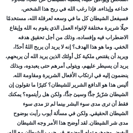
خداعه وإيذاءه. فإذا رغب الله في ربح هذا الشخص،
فسيفعل الشيطان كل ما في وسعه لعرقلة الله، مستخدمًا
حيلًا شريرة مختلفة لإغواء العمل الذي يقوم به الله وإيقاع
الاضطراب فيه وإفساده، وذلك من أجل تحقيق هدفه
الخفي. وما هو هذا الهدف؟ إنه لا يريد أن يربح اللهُ أحدًا،
ويريد أن يقتنص ملكية كل أولئك الذين يريد الله أن يربحهم،
يريد أن يسيطر عليهم، ويتولى أمرهم حتى يعبدوه، وبذلك
ينضمون إليه في ارتكاب الأفعال الشريرة ومقاومة الله.
أليس هذا هو الدافع الشرير للشيطان؟ كثيرًا ما تقولون إن
الشيطان شرّيرٌ جدًّا وسيئ جدًّا، ولكن هل رأيتموه؟ يمكنك
فقط أن ترى مدى سوء البشر بينما لم ترَ مدى سوء
الشيطان الحقيقي. ولكن في مسألة أيوب رأيت بوضوح
مدى شر الشيطان. لقد أوضح هذا الأمر وجه الشيطان
البغيض وجوهره تمام الوضوح. في حربٍ الشيطان مع الله،