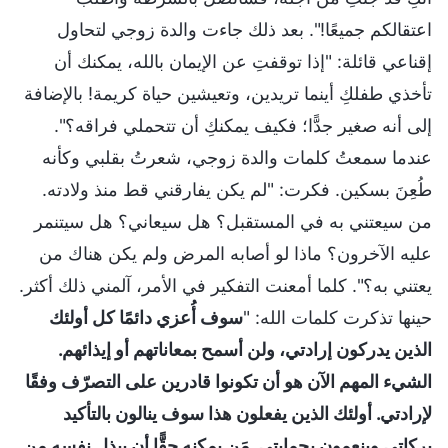
اعتقالكم جميعًا!". بعد ذلك جاءت والدة زوجي لتحاول
إقناعي قائلة: "إذا توقفتِ عن الإيمان بالله، يمكنك أن
تأخذي طفلكِ أينما تريدين، وتعيشين حياة كريمة! بالإضافة
إلى أنه صغير جدًّا؛ فكيف يمكنكِ أن تتحملي فراقه؟".
عندما سمعتُ كلمات والدة زوجي، شعرتُ بقلبي وكأنه
طُعِنَ بسكين. فكرت: "لم يكن يفارقني قط منذ ولادته.
من سيعتني به في المستقبل؟ هل سيعاني؟ هل سيتنمر
عليه الآخرون؟ ماذا لو أصابه المرض ولم يكن هناك من
يعتني به؟". كلما أمعنت التفكير في الأمر، آلمني ذلك أكثر.
حينها تذكرت كلمات الله: "
سوف أُعزي دائمًا كل أولئك
الذين يدركون إرادتي، ولن أسمح بمعاناتهم أو إيذائهم.
الشيء المهم الآن هو أن تكونوا قادرين على التصرّف وفقًا
لإرادتي. أولئك الذين يفعلون هذا سوف ينالون بالتأكيد
بركاتي وينعمون بحمايتي. مَن يمكنه حقًّا أن يبذل نفسه من