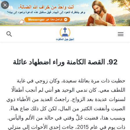
92. القصة الكامنة وراء اضطهاد عائلة
92. القصة الكامنة وراء اضطهاد عائلة
حظيت ذات مرة بعائلة سعيدة، وكان زوجي في غاية
اللطف معي. كان ندمي الوحيد هو أنني لم أنجب أطفالًا
لسنوات عديدة بعد الزواج. راجعتُ العديد من الأطباء ذوي
الصيت وأنفقت الكثير من المال، لكن كل ذلك ضاع هباءً.
وبسبب هذا، قضيت جُلَّ وقتي في حالة من الألم واليأس.
ذات يوم في عام 2015، جاءت إحدى الأخوات إلى منزلي