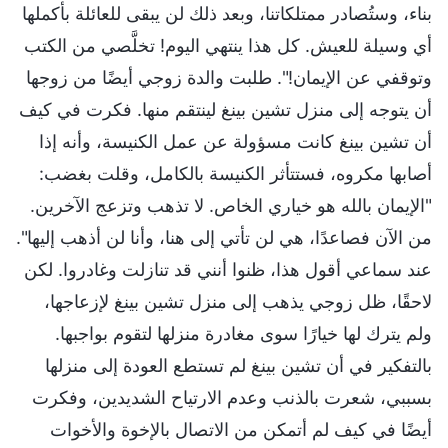
بناء، وستُصادر ممتلكاتنا، وبعد ذلك لن يبقى للعائلة بأكملها
أي وسيلة للعيش. كل هذا ينتهي اليوم! تخلَّصي من الكتب
وتوقفي عن الإيمان!". طلبت والدة زوجي أيضًا من زوجها
أن يتوجه إلى منزل تشين بينغ لينتقم منها. فكرت في كيف
أن تشين بينغ كانت مسؤولة عن عمل الكنيسة، وأنه إذا
أصابها مكروه، فستتأثر الكنيسة بالكامل، وقلت بغضب:
"الإيمان بالله هو خياري الخاص. لا تذهب وتزعج الآخرين.
من الآن فصاعدًا، هي لن تأتي إلى هنا، وأنا لن أذهب إليها".
عند سماعي أقول هذا، ظنوا أنني قد تنازلت وغادروا. لكن
لاحقًا، ظل زوجي يذهب إلى منزل تشين بينغ لإزعاجها،
ولم يترك لها خيارًا سوى مغادرة منزلها لتقوم بواجبها.
بالتفكير في أن تشين بينغ لم تستطع العودة إلى منزلها
بسببي، شعرت بالذنب وعدم الارتياح الشديدين، وفكرت
أيضًا في كيف لم أتمكن من الاتصال بالإخوة والأخوات