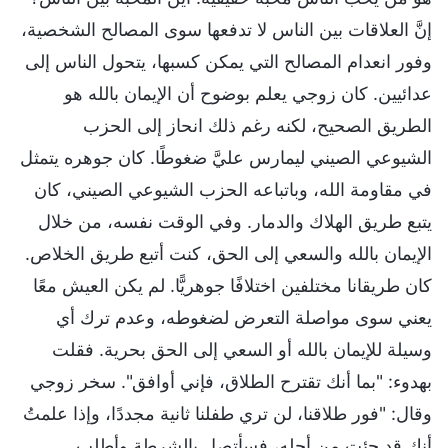
إنَّ العلاقات بين الناس لا تدفعها سوى المصالح الشخصية،
وفور انعدام المصالح التي يمكن كسبها، يتحول الناس إلى
عدائيين. كان زوجي يعلم بوضوح أن الإيمان بالله هو
الطريق الصحيح، لكنه رغم ذلك انحاز إلى الحزب
الشيوعي الصيني ليمارس عليَّ ضغوطًا. كان جوهره يتمثل
في مقاومة الله، وباتباعه الحزب الشيوعي الصيني، كان
يتبع طريق الهلاك والدمار. وفي الوقت نفسه، من خلال
الإيمان بالله والسعي إلى الحق، كنت أتبع طريق الخلاص.
كان طريقانا مختلفين اختلافًا جوهريًّا. لم يكن العيش معًا
يعني سوى مواصلة التعرض لضغوطه، وعدم ترك أي
وسيلة للإيمان بالله أو السعي إلى الحق بحرية. فقلت
بهدوء: "بما أنك تقترح الطلاق، فإني أوافق". سخر زوجي
وقال: "فور طلاقنا، لن تري طفلنا ثانية مجددًا، وإذا علمتُ
أنكِ قد جئتِ من أجله، فسأتصل بالشرطة وأطلب