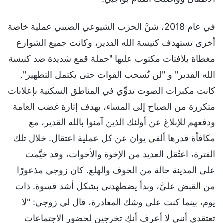
في عام 2018، شنَّ الحزب الشيوعي الصيني عملية خاصة
أخرى تستهدف كنيسة الله القدير، وكانت جميع الشوارع
مغطاة بلافتات مكتوب عليها "حملة قمع شديدة ضد كنيسة
الله القدير" و "لن تُسحب القوات حتى يكتمل التطهير".
كانت مكبرات الصوت تدوِّي في المناطق السكنية بإعلانات
متكررة من الصباح إلى المساء، بهدف إثارة غضب العامة
ودفعهم للإبلاغ عن أولئك الذين آمنوا بالله القدير، مع
مكافأة قدرها ألفي يوان عن كل عملية اعتقال. خلال تلك
الفترة، اعتُقل العديد من الإخوة والأخوات، وقد خيَّمت
على المدينة حالة من الخوف والهلع. كان زوجي مذعورًا
من القبض عليَّ، وبدأ يضطهدني بشكل أشد قسوة. ذات
يوم، بينما كنت على وشك المغادرة، قال لي زوجي: "لا
تعتقدي أنني لا أعرف أنكِ تخرجين لحضور الاجتماعات