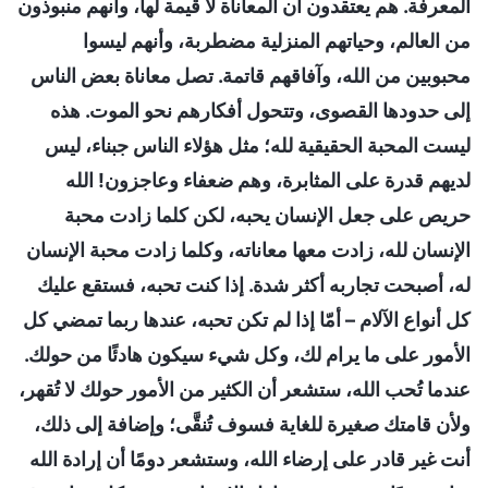
المعرفة. هم يعتقدون أن المعاناة لا قيمة لها، وأنهم منبوذون
من العالم، وحياتهم المنزلية مضطربة، وأنهم ليسوا
محبوبين من الله، وآفاقهم قاتمة. تصل معاناة بعض الناس
إلى حدودها القصوى، وتتحول أفكارهم نحو الموت. هذه
ليست المحبة الحقيقية لله؛ مثل هؤلاء الناس جبناء، ليس
لديهم قدرة على المثابرة، وهم ضعفاء وعاجزون! الله
حريص على جعل الإنسان يحبه، لكن كلما زادت محبة
الإنسان لله، زادت معها معاناته، وكلما زادت محبة الإنسان
له، أصبحت تجاربه أكثر شدة. إذا كنت تحبه، فستقع عليك
كل أنواع الآلام – أمّا إذا لم تكن تحبه، عندها ربما تمضي كل
الأمور على ما يرام لك، وكل شيء سيكون هادئًا من حولك.
عندما تُحب الله، ستشعر أن الكثير من الأمور حولك لا تُقهر،
ولأن قامتك صغيرة للغاية فسوف تُنقَّى؛ وإضافة إلى ذلك،
أنت غير قادر على إرضاء الله، وستشعر دومًا أن إرادة الله