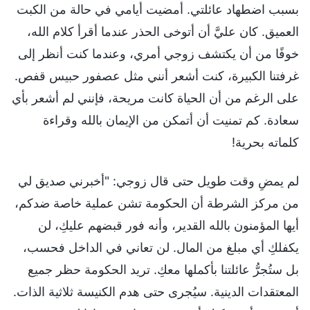
بسبب اضطهاد عائلتي. أمضيت أيامي في حالة من الكبت
العميق. كان عليَّ أن أتوخى الحذر عندما أقرأ كلام الله،
خوفًا من أن يكتشف زوجي أمري، وعندما كنت أنظر إلى
غرفتنا الكبيرة، كنت أشعر أنني مثل عصفور حبيس قفص.
على الرغم من أن الحياة كانت مريحة، فإنني لم أشعر بأي
سعادة. كم تمنيت أن أتمكن من الإيمان بالله وقراءة
كلماته بحرية!
لم يمضِ وقت طويل حتى قال زوجي: "أخبرني صديق لي
من مركز الشرطة أن الحكومة تشن عملية خاصة ضدكم،
أيها المؤمنون بالله القدير، وأنه فور قبضهم عليكِ، لن
يكفلكِ أي مبلغ من المال. لن تعاني في الداخل فحسب،
بل ستُجرُّ عائلتنا بأكملها معكِ. تريد الحكومة حظر جميع
المعتقدات الدينية. سيُجرى حتى هدم الكنيسة ثلاثية الذات.