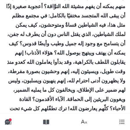
منهم يمكنه أن يفهم مشيئة الله التوَّاقة؟ أعجوبة صغيرة إذًا
أن يبقى الله المتجسد مختفيًا بالكامل: في مجتمع مظلم
مثل هذا، فيه الشياطين قساةٌ ومتوحشون، كيف يمكن
لملك الشياطين، الذي يقتل الناس دون أن يطرف له جفن،
أن يتسامح مع وجود إله جميل وطيب وأيضًا قدوس؟ كيف
يمكنه أن يهتف ويبتهج بوصول الله؟ هؤلاء الأذناب! إنهم
يقابلون اللطف بالكراهية، وقد بدأوا يعاملون الله كعدو منذ
وقت طويل، ويسيئون إليه، إنهم وحشيون بصورة مفرطة،
ولا يظهرون أدنى احترام لله، إنهم ينهبون ويسلبون، وليس
لهم ضمير على الإطلاق، ويخالفون كل ما يمليه الضمير،
ويغوون البريئين إلى الحماقة. الآباء الأقدمون؟ القادة
الأحباء؟ كلّهم يعارضون الله! ترك تطفّلهم كل شيء تحت
السماء في حالة من الظلمة والفوضى! الحرية الدينية؟
حقوق المواطنين المشروعة ومصالحهم؟ كلها حيلٌ للتستّر