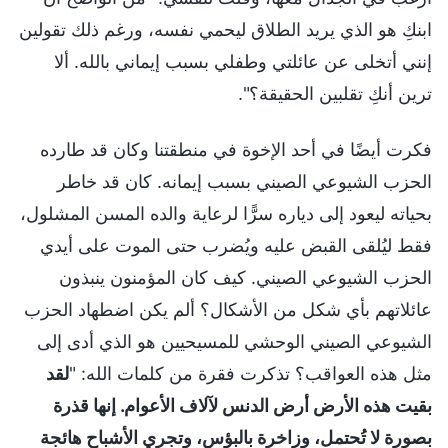
ابنكِ هو الذي يريد الطلاق ليحمي نفسه، ورغم ذلك تقولين
إنني أتخلى عن عائلتي وطفلي بسبب إيماني بالله. ألا
ترين أنكِ تقلبين الحقيقة؟".
فكرت أيضًا في أحد الإخوة في منطقتنا وكان قد طارده
الحزب الشيوعي الصيني بسبب إيمانه. كان قد خاطر
بحياته ليعود إلى دياره سرًّا لرعاية والده المسن المشلول،
فقط ليُلقى القبض عليه ويُضرب حتى الموت على أيدي
الحزب الشيوعي الصيني. كيف كان المؤمنون ينبذون
عائلاتهم بأي شكل من الأشكال؟ ألم يكن اضطهاد الحزب
الشيوعي الصيني الوحشي للمسيحيين هو الذي أدى إلى
مثل هذه العواقب؟ تذكرت فقرة من كلمات الله: "
لقد
بقيت هذه الأرض أرض الدنس لآلاف الأعوام. إنها قذرة
بصورة لا تُحتمل، وزاخرة بالبؤس، وتجري الأشباح هائجة