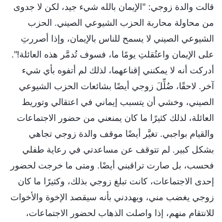
قالت والدة زوجي: "الإيمان بالله شيء جيد، لكن لا جدوى
من محاولة محاربة الحزب الشيوعي الصيني. الحزب
الشيوعي الصيني لا يسمح للناس بالإيمان، وإذا أصررتِ
على الإيمان واعتُقلتِ يومًا ما، فسوف تُدمَّر هذه العائلة!".
أدركت أنه لا يمكنني إقناعهما، لذلك لم أتفوه بأي شيء
آخر. لاحقًا، ضُلِّلَ زوجي أيضًا بشائعات الحزب الشيوعي
الصيني، وخشي أن يتسبب إيماني في اعتقالي وتوريط
العائلة، لذلك كثيرًا ما كان يمنعني من حضور الاجتماعات
والقيام بواجبي. تغيَّر أيضًا موقف والدة زوجي تجاهي
بشكل كبير. لم تتوقف‏ عن مساعدتي في رعاية طفلي
فحسب، بل صارت تراقبني أيضًا. ومتى ما خرجت لحضور
إحدى الاجتماعات، كانت تبلغ زوجي بذلك، وكثيرًا ما كان
زوجي يغضب مني، ويهددني بأنه سيقصد الإخوة والأخوات
للانتقام منهم، إذا واصلت الذهاب لحضور الاجتماعات،