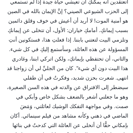
أتعتقدين أنه يمكنكِ أن تعيشي حياة جيدة إذا لم تستمعي
إلى الحزب الشيوعي الصيني؟ إنَّ الإيمان بالله في الصين
هو أمنية الموت! لا أريد أن أعيش في خوف وقلق دائمين
بسبب إيمانكِ. أمامكِ خياران: الأول، أن تتخلى عن إيمانكِ
وتلزمي البيت لتعتني بابننا. إذا فعلتِ هذا، فستكونين أنتِ
المسؤولة عن هذه العائلة، وسأستمع إليكِ في كل شيء.
والثاني، أن تحتفظي بإيمانكِ، ولكن اتركي ابننا، وغادري
هذا البيت دون أي شيء". كان من الجليِّ لي أن زواجنا قد
انتهى. شعرت بحزن شديد، وفكرتُ في أن طفلي
سيضطر إلى الافتراق عن والدته في هذه السن الصغيرة،
وهو ما جعلني أشعر بالضعف بشكل خاص وأبكي في
صمت. وفي مواجهة التفكك الوشيك لعائلتي، وَمَضَ
الماضي في ذهني وكأنه مشاهد من فيلم سينمائي. أكان
بإمكاني حقًّا أن أتخلى عن العائلة التي كدحتُ في بنائها