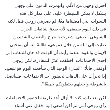
احترق وجهي من الألم، وانهمرت الدموع على وجهي
بشكل لا يمكن السيطرة عليه. على مدار كل هذه
السنوات التي أمضيناها معًا، لم يضربني زوجي قط، لكنه
في ذلك اليوم صفعني، لأنه صدق شائعات الحزب
الشيوعي الصيني. شعرت بالجرح والضعف الشديدين.
صليت إلى الله من خلال دموعي، طالبةً منه أن يمنحني
الإيمان والقوة. عندما رأيت أن الوقت قد حان للذهاب إلى
إحدى الاجتماعات، اختلقت عذرًا للمغادرة. لكن زوجي
أوقفني قائلًا: "الشيء الوحيد الذي سأفعله اليوم هو تتبعكِ.
إذا تجرأتِ على الذهاب لحضور أحد الاجتماعات، فسأتصل
بالشرطة وأجعلهم يعتقلونكم جميعًا!".
لكن بعد ذلك، كنت لا أزال أجد طريقة لحضور الاجتماعات.
رأى زوجي أنني لم أكن أصغي إليه، فقال عني أشياء