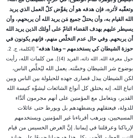
وتعقّبه لأثره، فإن هدفه هو أن يقوِّض كلّ العمل الذي يريد
الله القيام به، وأن يحتلّ جميع مَن يريد الله أن يربحهم، وأن
يسيطر عليهم بهدف القضاء التامّ على أولئك الذين يريد الله
أن يربحهم. وفي حال عدم التخلّص منهم، فإنهم يكونون في
حوزة الشيطان كي يستخدمهم – وهذا هدفه
"
[الكلمة، ج. 2.
. من كلمات الله، رأيت
حول معرفة الله. الله ذاته، الفريد (4)]
بوضوح شر الشيطان وخسَّته. يعمل الله ليُخلِّص الناس،
لكن الشيطان يبذل قصارى جهده للحيلولة بين الناس وبين
اتباع الله. إنه يختلق كل أنواع الشائعات ليشوِّه كنيسة الله
القدير، ويتعامل مع المؤمنين على أنهم مجرمون ألدَّاء
للدولة، فيعتقلهم ويضطهدهم بل ويورط حتى عائلات
المسيحيين، ويرهب أقرباءنا غير المؤمنين ويستخدمهم
لإرباكنا وعرقلتنا في إيماننا. إنَّ الغرض الخسيس من قيام
التنين العظيم الأحمر بكل هذا هو حملنا جميعًا على خيانة