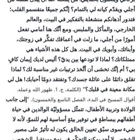
أجلي ويقدّم كيانه لي بالتمام؟ إنَّكم جميعًا منقسمو القلب؛
فتدور أذهانكم منشغلة بالتفكير في البيت، والعالم
الخارجي، والمأكل والملبس. ومع أنَّك هنا أمامي تفعل
أمورًا من أجلي، ما زلت في أعماقك تفكِّر في زوجتك،
وأبنائك، وأبويك في البيت. هل كل هذه الأشياء هي
ممتلكاتك؟ لماذا لا تودعها بين يديّ؟ أليس لديك إيمان كافٍ
بي؟ أم إنَّك تخشى أن أتَّخذ ترتيبات غير مناسبة لك؟ لماذا
تقلق دائمًا على عائلة جسدك؟ وتفتقد دومًا أحبابك! هل لي
مكانة معينة في قلبك؟
"
(الكلمة، ج. 1. ظهور الله وعمله.
. "
إلى جانب
أقوال المسيح في البدء، الفصل التاسع والخمسون)
الولادة وتربية الأطفال، تتمثّل مسؤوليّة الوالدين في حياة
أطفالهم ببساطةٍ في توفير بيئةٍ أساسية لهم للنموّ، لأنه لا
شيء سوى سبْق تعيين الخالق يكون له تأثيرٌ على مصير
الشخص. لا أحد يمكنه التحكّم في نوع مستقبل الشخص،