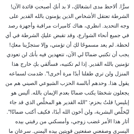
سرًّا. ألاحظ مدى انشغالكِ، لا بد أنكِ أصبحتِ قائدة الآن!
الشرطة تعتقل الأشخاص الذين يؤمنون بالله القدير على
وجه التحديد. انظري، هناك كاميرات مراقبة وأجهزة رصد
في جميع أنحاء الشوارع، وقد تقبض عليكِ الشرطة في أي
لحظة. لم يعد مسموحًا لكِ أن تؤمني، وإلا ستجرِّينا معكِ!
يجب أن تكتبي ضمانًا لي الآن، تتعهدين فيه بأنك لن تعودي
تؤمنين بالله القدير. إذا لم تكتبيه، فسألقي بكِ خارج هذا
المنزل ولن تري طفلنا أبدًا مرة أخرى!". صُدمت لسماعه
يقول هذا. وحدهم أبالسة الحزب الشيوعي الصيني هم من
يجعلون شخصًا يكتب ضمانًا بعدم الإيمان بالله. أليس هو
إبليس! قلتُ بحزم: "الله القدير هو المخلِّص الذي قد جاء
ليُخلِّص البشرية، ولن أخون الله أبدًا، فكيف أكتب ضمانًا!".
أثار هذا الأمر غضب زوجي، وأمسكني من رقبتي بيده
اليسرى وصفعني صفعتين قويتين بيده اليمنى. سرعان ما