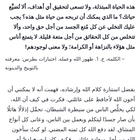
هذه الحياة المبتذلة، ولا تسعى لتحقيق أي أهداف، ألا تُضيِّع
حياتك؟ ما الذي يمكنك أن تربحه من حياة مثل هذه؟ يجب
عليك التخلي عن كل مُتع الجسد من أجل حق واحد، وألا
تتخلص من كل الحقائق من أجل متعة قليلة. لا يتمتع أناس
مثل هؤلاء بالنزاهة أو الكرامة؛ ولا معنى لوجودهم!
– الكلمة، ج. 1. ظهور الله وعمله. اختبارات بطرس: معرفته
بالتوبيخ والدينونة
بفضل استنارة كلام الله وإرشاده، فهمت أنه لا يمكنني أن
أخون الله لأحافظ على عائلتي. فكرت في كيف أن الله،
لكي يخلِّص الناس من سيطرة الشيطان، تحمَّل إذلالًا هائلًا
بأن صار جسدًا ليتكلم ويعمل بين الناس، وعانى كل أنواع
المشاق. لقد دفع الله كل ثمنه المضني. لو كنتُ سأخون
الله من أجل سعادة عائلتي، فكيف كان ليصبح لديَّ أي