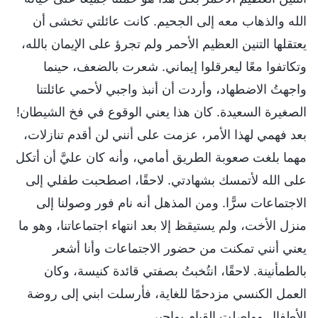
الله والذهاب معه إلى الجحيم. كانت عائلتي تخشى أن
يعتقلها التنين العظيم الأحمر ولم تجرؤ على الإيمان بالله،
وتكاتفوا معًا ليعرقلوا إيماني. شعرت بالضعف، حينما
واجهتُ الاضطهاد، وأردت أن أنبذ واجبي لأحمي عائلتنا
الصغيرة السعيدة. كان هذا يعني الوقوع في فخ الشيطان!
بعد فهمي لهذا الأمر، عزمت على أنني لن أقدم تنازلات،
مهما بلغت صعوبة الطريق أمامي، وأنه كان عليَّ أن أتكل
على الله لأتمسك بشهادتي. لاحقًا، اصطحبت طفلي إلى
الاجتماعات سرًّا. ومن المذهل أنه نام فور وصولنا إلى
منزل الأخت، ولم يستيقظ إلا بعد انتهاء اجتماعاتنا، وهو ما
يعني أنني تمكنت من حضور الاجتماعات وأنا أشعر
بالطمأنينة. لاحقًا، انتُخبتُ بصفتي قائدة كنيسة، وكان
العمل الكنسي مزدحمًا للغاية، فأرسلت ابني إلى روضة
الأطفال وواصلت القيام بواجبي.