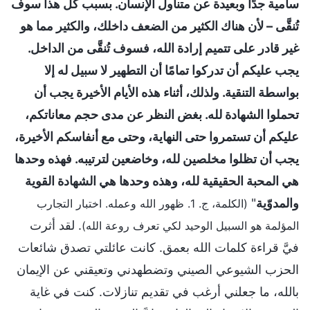
سامية جدًا وبعيدة عن متناول الإنسان. بسبب كل هذا سوف
تُنقَّى – لأن هناك الكثير من الضعف داخلك، والكثير مما هو
غير قادر على تتميم إرادة الله، فسوف تُنقَّى من الداخل.
يجب عليكم أن تدركوا تمامًا أن التطهير لا سبيل له إلا
بواسطة التنقية. ولذلك، أثناء هذه الأيام الأخيرة يجب أن
تحملوا الشهادة لله. بغض النظر عن مدى حجم معاناتكم،
عليكم أن تستمروا حتى النهاية، وحتى مع أنفاسكم الأخيرة،
يجب أن تظلوا مخلصين لله، وخاضعين لترتيبه. فهذه وحدها
هي المحبة الحقيقية لله، وهذه وحدها هي الشهادة القوية
والمدوّية
"
(الكلمة، ج. 1. ظهور الله وعمله. اختبار التجارب
. لقد أثرت
المؤلمة هو السبيل الوحيد لكي تعرف روعة الله)
فيَّ قراءة كلمات الله بعمق. كانت عائلتي تصدق شائعات
الحزب الشيوعي الصيني وتضطهدني وتعيقني عن الإيمان
بالله، ما جعلني أرغب في تقديم تنازلات. كنت في غاية