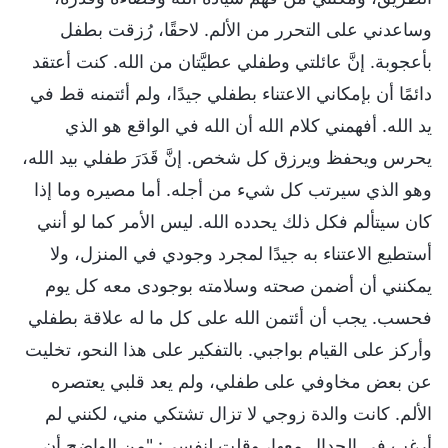
وساعدني على التحرر من الألم. لاحقًا، رُزقت بطفل
بأعجوبة. إنَّ عائلتي وطفلي عطيَّتان من الله. كنت أعتقد
دائمًا أن بإمكاني الاعتناء بطفلي جيدًا، ولم أئتمنه قط في
يد الله. أفهمني كلام الله أن الله في الواقع هو الذي
يحرس ويحفظ ويرزق كل شخص. إنَّ قَدَرَ طفلي بيد الله،
وهو الذي سيرتب كل شيء من أجله. أما مصيره وما إذا
كان سيتألم فكل ذلك يحدده الله. ليس الأمر كما لو أنني
أستطيع الاعتناء به جيدًا لمجرد وجودي في المنزل، ولا
يمكنني أن أضمن صحته وسلامته بوجودى معه كل يوم
فحسب. يجب أن أئتمن الله على كل ما له علاقة بطفلي
وأركز على القيام بواجبي. بالتفكير على هذا النحو، تخليت
عن بعض مخاوفي على طفلي، ولم يعد قلبي يعتصره
الألم. كانت والدة زوجي لا تزال تشتكي مني، لكنني لم
أرغب في الجدال معها، وقلت لنفسي: "من الواضح أن