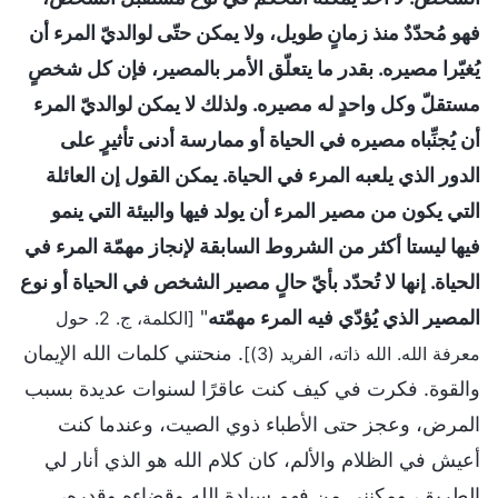
فهو مُحدّدٌ منذ زمانٍ طويل، ولا يمكن حتّى لوالديّ المرء أن
يُغيّرا مصيره. بقدر ما يتعلّق الأمر بالمصير، فإن كل شخصٍ
مستقلّ وكل واحدٍ له مصيره. ولذلك لا يمكن لوالديّ المرء
أن يُجنِّباه مصيره في الحياة أو ممارسة أدنى تأثيرٍ على
الدور الذي يلعبه المرء في الحياة. يمكن القول إن العائلة
التي يكون من مصير المرء أن يولد فيها والبيئة التي ينمو
فيها ليستا أكثر من الشروط السابقة لإنجاز مهمّة المرء في
الحياة. إنها لا تُحدّد بأيّ حالٍ مصير الشخص في الحياة أو نوع
المصير الذي يُؤدّي فيه المرء مهمّته
"
[الكلمة، ج. 2. حول
. منحتني كلمات الله الإيمان
معرفة الله. الله ذاته، الفريد (3)]
والقوة. فكرت في كيف كنت عاقرًا لسنوات عديدة بسبب
المرض، وعجز حتى الأطباء ذوي الصيت، وعندما كنت
أعيش في الظلام والألم، كان كلام الله هو الذي أنار لي
الطريق، ومكنني من فهم سيادة الله وقضاءه وقدره،