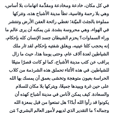
في كل مكان، خادعة ومخادعة ومقدِّمة اتهامات بلا أساس،
وهي بلا رحمة وقاسية، تطأ مدينة الأشباح هذه، وتتركها
مملوءة بالجثث الميّتة؛ تغطي رائحة العفن الأرض وتنتشر
في الهواء، وهي محروسة بشدة. مَن يمكنه أن يرى عالم ما
وراء السماوات؟ يحزم الشيطان جسد الإنسان كله بإحكام،
إنه يحجب كلتا عينيه، ويغلق شفتيه بإحكام. لقد ثار ملك
الشياطين لعدة آلاف عام، وحتى يومنا هذا، حيث ما زال
يراقب عن كثب مدينة الأشباح، كما لو كانت قصرًا منيعًا
للشياطين. في هذه الأثناء تحملق هذه الشرذمة من كلاب
الحراسة بعيون متوهجة وتخشى بعمق أن يمسك بها الله
على حين غرة ويبيدها جميعًا، ويتركها بلا مكان للسلام
والسعادة. كيف يمكن لأناس في مدينة أشباح كهذه أن
يكونوا قد رأوا الله أبدًا؟ هل تمتعوا من قبل بمعزة الله
وجماله؟ ما التقدير الذي لديهم لأمور العالم البشري؟ مَن