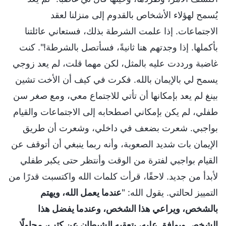
يُسمح لهؤلاء الأشخاص بالقدوم إلى منزلنا لعقد
الاجتماعات. إذا علمت الشرطة بذلك، فستعاني عائلتنا
بأكملها. إذا وجدتهم هنا ثانيةً، فسأتصل بالشرطة!". كنت
غاضبة ورددت عليه بالمثل، لكن مهما قلت، لم يعد زوجي
يسمح لي بالإيمان بالله. فكرت في كيف أن الأخت تشين
بينغ لم يعد بإمكانها أن تأتي للاجتماع معي، ومع صغر سن
طفلي، لم يكن بإمكاني اصطحابه إلى الاجتماعات والقيام
بواجبي. شعرت بضعف في داخلي، وشعرت أن طريق
الإيمان بات شديد الصعوبة، وأنه ربما ينبغي أن أتوقف عن
القيام بواجبي لفترة من الوقت وأنتظر حتى يكبر طفلي
لأبدأ من جديد. لاحقًا، قرأت كلمات الله واكتسبت قدرًا من
التمييز لحالتي. يقول الله: "
عندما يعمل الله، ويهتم
بالشخص، ويراعي هذا الشخص، وعندما يفضل هذا
الشخص ويوافق عليه، يتعقبه الشيطان عن كثب، محاولًا