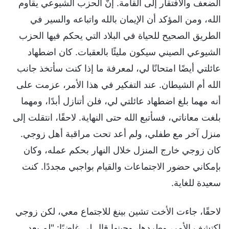
الضعف والافتقار إلى القامة. إنَّ الحزب الشيوعي يقاوم
الله، ومن المؤكد أن الإيمان بالله واتباعه والسير في
الطريق الصحيح للحياة في البلاد التي يحكم فيها الحزب
الشيوعي الصيني سيكون مليئًا بالعقبات. كان اضطهاد
عائلتي أيضًا امتحانًا لي، لمعرفة ما إذا كنت سأتخذ جانب
الله أم الشيطان. عند التفكير في هذا الأمر، عزمت على
أنه مهما بلغ اضطهاد عائلتي لي، فلن أتنازل أبدًا، ومهما
بلغت معاناتي، فسأتبع الله حتى النهاية. لاحقًا، انتقلت إلى
منزل آخر مع طفلي، ولم أعد تحت مراقبة أهل زوجي.
كان زوجي خارج المنزل خلال النهار بحكم عمله، وكان
بإمكاني حضور الاجتماعات والقيام بواجبي مجددًا. كنت
سعيدة للغاية.
لاحقًا، جاءت الأخت تشين بينغ للاجتماع معي، لكن زوجي
اكتشف الأمر، وطردها، وحينها قال لي غاضبًا: "لم يعد