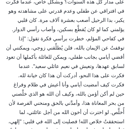
على مدار كل هذه السنوات؟ وبشكل خاص، عندما فكرت
في افتراقي عن طفلي وعدم قدرتي على مشاهدته وهو
يكبر، بدا الرحيل أصعب بعشرة آلاف مرة. كان قلبي
يؤلمني كما لو كان يُقطَّع بسكين، وأصاب رأسي الدوار.
في كفاحي المؤلم، خطرت برأسي فكرة تقول: "إذا
توقفتُ عن الإيمان بالله، فلن يُطلِّقني زوجي، ويمكنني أن
أقضي أيامي بجانب طفلي، ويمكن للعائلة بأكملها أن تعود
لسابق عهدها، وتعيش في نعيم عائلي سعيد". عندما
فكرت على هذا النحو، أدركت أن هذا كان خيانة لله.
فكرت كيف أمضيت أيامي وأنا أعيش في ظلام وفراغ
حين لم أكن أؤمن بالله، وكيف أن الله هو الذي خلَّصني
من بحر المعاناة هذا، وأمدَّني بالحق ومنحني الفرصة لأن
أُخلَّص. لو اخترت أن أخون الله من أجل عائلتي، لما
استحققتُ خلاص الله! فصليت إلى الله في قلبي: "إلهي،