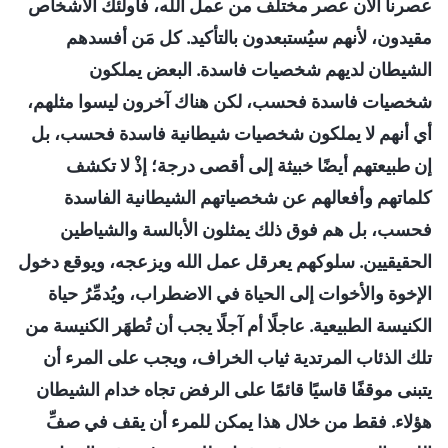
عصرنا الآن عصر مختلف من عمل الله، فأولئك الأشخاص
مقيدون، لأنهم سيُستبعدون بالتأكيد. كل مَن أفسدهم
الشيطان لديهم شخصيات فاسدة. البعض يملكون
شخصيات فاسدة فحسب، لكن هناك آخرون ليسوا مثلهم،
أي أنهم لا يملكون شخصيات شيطانية فاسدة فحسب، بل
إن طبيعتهم أيضًا خبيثة إلى أقصى درجة؛ إذْ لا تكشف
كلماتهم وأفعالهم عن شخصياتهم الشيطانية الفاسدة
فحسب، بل هم فوق ذلك يمثلون الأبالسة والشياطين
الحقيقيين. سلوكهم يعرقل عمل الله ويزعجه، ويوقع دخول
الإخوة والأخوات إلى الحياة في الاضطراب، ويُدمِّرُ حياة
الكنيسة الطبيعية. عاجلًا أم آجلًا يجب أن تُطهَر الكنيسة من
تلك الذئاب المرتدية ثياب الخراف، ويجب على المرء أن
يتبنى موقفًا قاسيًا قائمًا على الرفض تجاه خدام الشيطان
هؤلاء. فقط من خلال هذا يمكن للمرء أن يقف في صفِّ