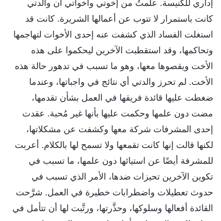
إداري للكنيسة. علمتُ من إخوتي وأخواتي أن والدتي
كانت باستمرار لا تتوب عن أعمالها الشريرة. كانت قد
استغلت الفساد الذي كشفت عنه إحدى الأخوات لتهاجمها
وتحاكمها، وقد استقطبت الآخرين ليحكموا على هذه
الأخت ويقصوها معها، وهو ما تسبب في تدهور حالة هذه
الأخت. لم تحرز والدتي أي نتائج في واجباتها، وعندما
ضغطت عليها قائدة فريقها في العمل بشأن تقدمها،
مضت دون علمها وحكمت عليها بأنها غير مُحبة. عقدت
إحدى المشرفات شركة معها وكشفت عن مشكلاتها،
لكنها قالت إنها كانت تقمعها ولا تسمح لها بالكلام. أعربت
للمشرفة أيضًا عن استيائها دون علمها، ما تسبب في
تكوين الآخرين تحيزات ضدها، الأمر الذي تسبب في
حدوث تعطيلات واضطرابات خطيرة في العمل. شرَّحت
القائدة أفعالها وسلوكها، وحذَّرتها، ورتَّبت لها أن تتأمل في