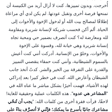
أُخرجت. وبدون تمييزها، كنت لا أزال أريد من الكنيسة أن
تمنحها فرصة أخرى وتقبل عودتها. لم يكن لدي أي مراعاة
إطلاقًا لمصالح بيت الله أو لدخول الإخوة والأخوات إلى
الحياة. ألم أكن فحسب شريكة لإنسانة شريرة ومقاومة
لله ومعارضة له؟ كنت أتصرف بضمير حي ومحبة تجاه
إنسانة شريرة وهي خيانة لله، وقسوة على الإخوة
والأخوات، وخلوٌ من الإنسانية. أدركت أنني كنت أعيش
بالسموم الشيطانية، وأنني كنت حمقاء ينقصني التمييز
والقدرة على التفرقة بين الخير والشر. كدتُ أتخذ جانب
الشيطان وأعارض الله. كنت في خطر كبير! بعد إدراكي
لهذه الأشياء، فهمت أخيرًا بشكل مباشر ما عناه الله في
"
المشاعر هي عدوه
". هذه الكلمات عملية وحقيقية للغاية!
لاحقًا، قرأت فقرة أخرى من كلمات الله: "
يجب أن تُنحّي
مشاعرك جانبًا بأسرع ما يمكنك؛ فإنّني لا أتصرَّف بناءً على