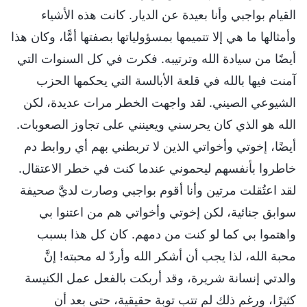
القيام بواجبي وأنا بعيدة عن الديار. كانت هذه الأشياء
وأمثالها ما هي إلا تتميمها بمسؤولياتها بصفتها أمًّا، وكان هذا
أيضًا من سيادة الله وترتيبه. فكرت في كل السنوات التي
آمنت فيها بالله في قلعة الأبالسة التي يحكمها الحزب
الشيوعي الصيني. لقد واجهت الخطر مرات عديدة، لكن
الله هو الذي كان يحرسني ويعينني على تجاوز الصعوبات.
أيضًا، إخوتي وأخواتي الذين لا تربطني بهم أي روابط دم
خاطروا بأنفسهم ليحموني عندما كنت في خطر الاعتقال.
لقد اعتُقلت مرتين وأنا أقوم بواجبي وصارت لديَّ صحيفة
سوابق جنائية، لكن إخوتي وأخواتي هم من اعتنوا بي
واهتموا بي كما لو كنت من دمهم. كان كل هذا بسبب
محبة الله، لذا يجب أن أشكر الله وأردّ له محبته! إنَّ
والدتي إنسانة شريرة، وقد أربكت بالفعل عمل الكنيسة
كثيرًا، ورغم ذلك لم تتب توبة حقيقية، حتى بعد أن