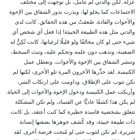
عزلة. لكن والدتي لم تتأمل، بل توجهت إلى مختلف
الاجتماعات كما يحلو لها، وبذرت بذور الشقاق بين الإخوة
والأخوات والقادة. صُعقتُ من هذه الحقائق. كانت لدى
والدتي مثل هذه الطبيعة الخبيثة! إذا فعل أي شخص أي
شيء حتى لو كان مخالفًا ولو قليلًا لرغباتها، كانت تُكِنُّ له
الضغينة، وتذهب دون علمه وتحكم عليه، وتبث السخط،
وتنشر الشقاق بين الإخوة والأخوات، وتعطل عمل
الكنيسة. لقد حذَّرها الآخرون المرة تلو الأخرى، لكنها لم
تكن تتوب على الإطلاق، وداومت على ارتكاب الشر،
وأربكت عمل الكنيسة ودخول الإخوة والأخوات إلى الحياة.
لم يكن هذا كشفًا عاديًّا عن الفساد، ولم تكن المشكلة
تتعلق بشخصية فاسدة خطيرة كما كنت أعتقد، بل كانت
ذات طبيعة خبيثة، وقد كُشف جوهرها بصفتها إنسانة
شريرة. لم تكن لتتوب حتى لو مُنحت فرصة أخرى. لقد