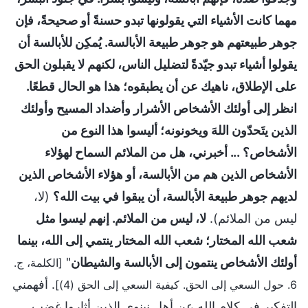
مهما كانت الأشياء التي يقولونها تبدو حسنةً أو صحيحةً، فإن
جوهر طبيعتهم هو جوهر طبيعة الأبالسة. يُمكِن للأبالسة أن
يقولوا أشياء تبدو جيّدةً لتضليل الناس، لكنهم لا يقبلون الحق
على الإطلاق، ناهيك عن أن يطبقوه؛ هذا هو الحال قطعًا.
انظر إلى أولئك الأشخاص الأشرار وأضداد المسيح وأولئك
الذين يتَحدّون اللهَ ويخونونه؛ أليسوا هذا النوع من
الأشخاص؟ ... أخبرني، هل من الملائم السماح لهؤلاء
الأشخاص الذين هم من الأبالسة، أو هؤلاء الأشخاص الذين
لديهم جوهر طبيعة الأبالسة، أن يبقوا في بيت الله؟
(لا،
ليس من الملائم).
لا، ليس من الملائم. إنهم ليسوا مثل
شعب الله المختار؛ شعب الله المختار ينتمي إلى الله، بينما
أولئك الأشخاص ينتمون إلى الأبالسة والشيطان
"
[الكلمة، ج.
. أفهمني
6. حول السعي إلى الحق. كيفية السعي إلى الحق (4)]
التفكير في كلام الله عن أهل نينوى الذين أثاروا غضب