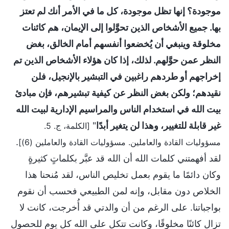
موجودة؟ إنها تظل موجودة، كل ما في الأمر أنك لم تعتز
بها. جميع الأشخاص الذين تحوَّلوا إلى الإيمان، هم كائنات
مخلوقة وينبغي أن يُخضعوا أنفسهم أمام الخالق، بغض
النظر عمن حوَّلهم. لذلك، إذا كان هؤلاء الأشخاص الذين تم
إخراجهم أو طردهم راغبين في التبشير بالإنجيل، فلن
نقيدهم؛ ولكن بغض النظر عن كيفية تبشيرهم، فإن مبادئ
بيت الله في استخدام الناس والمراسيم الإدارية لبيت الله
غير قابلة للتغيير، وهذا لن يتغير أبدًا
"
[الكلمة، ج. 5.
.
مسؤوليات القادة والعاملين. مسؤوليات القادة والعاملين (6)]
لقد أفهمتني كلمات الله أن الله قد عبَّر بكلماتٍ كثيرةٍ
وكان دائمًا ما يقوم بعمل تخليص الناس، لقد مُنحنا هذا
الخلاص دون مقابل، وإنه لمن الطبيعي فحسب أن نقوم
بواجباتنا. على الرغم من أن والدتي قد أُخرجت، كانت لا
تزال كائنًا مخلوقًا، وكانت تتكل على الله كل يوم للحصول