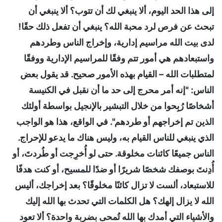
إلى هذا الحد اليوم، ألا ينبغي لك أن تتوب؟ ألا ينبغي أن
تبحث عن فرص لرد محبة الله؟ ينبغي أن تفعل ذلك حقًا!
لدى بيت الله مراسيم إدارية، وإخراج الناس وطردهم
واستبعادهم هي أمور تتم وفقًا للمراسيم الإدارية ووفقًا
لمتطلبات الله – القيام بهذه الأمور صحيح. قد يقول بعض
الناس: "إنه أمر محرج إلى حد ما أن نقبل في الكنيسة
أشخاصًا رُبِحوا من خلال التبشير بالإنجيل بواسطة أولئك
الذين تم إخراجهم أو طردهم". في الواقع، هذا هو الواجب
الذي ينبغي للناس القيام به، وليس هناك ما يدعو للإحراج.
الناس جميعًا كائنات مخلوقة. حتى لو أُخرِجت أو طُردتَ، أو
أُدِنتَ بوصفك شخصًا شريرًا أو ضدًا للمسيح، أو كنت هدفًا
للاستبعاد، ألست لا تزال كائنًا مخلوقًا؟ بعد إخراجك، أليس
الله لا يزال إلهك؟ هل الكلمات التي تحدث بها الله إليك
والأشياء التي أمدك بها الله تُمحى بضربة واحدة؟ ألا تعود