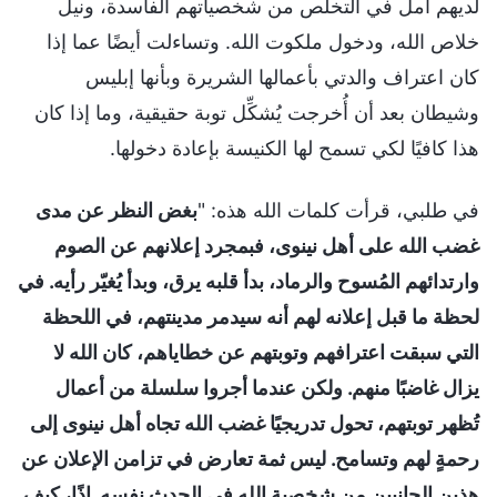
لديهم أمل في التخلص من شخصياتهم الفاسدة، ونيل
خلاص الله، ودخول ملكوت الله. وتساءلت أيضًا عما إذا
كان اعتراف والدتي بأعمالها الشريرة وبأنها إبليس
وشيطان بعد أن أُخرجت يُشكِّل توبة حقيقية، وما إذا كان
هذا كافيًا لكي تسمح لها الكنيسة بإعادة دخولها.
في طلبي، قرأت كلمات الله هذه: "
بغض النظر عن مدى
غضب الله على أهل نينوى، فبمجرد إعلانهم عن الصوم
وارتدائهم المُسوح والرماد، بدأ قلبه يرق، وبدأ يُغيّر رأيه. في
لحظة ما قبل إعلانه لهم أنه سيدمر مدينتهم، في اللحظة
التي سبقت اعترافهم وتوبتهم عن خطاياهم، كان الله لا
يزال غاضبًا منهم. ولكن عندما أجروا سلسلة من أعمال
تُظهر توبتهم، تحول تدريجيًا غضب الله تجاه أهل نينوى إلى
رحمةٍ لهم وتسامح. ليس ثمة تعارض في تزامن الإعلان عن
هذين الجانبين من شخصية الله في الحدث نفسه. إذًا، كيف