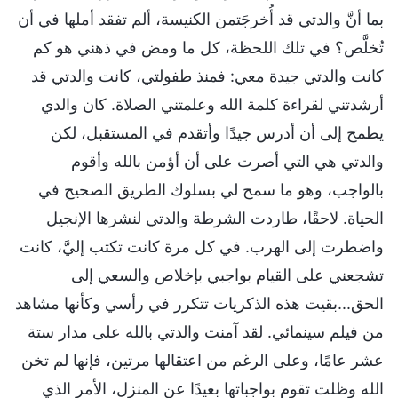
بما أنَّ والدتي قد أُخرجَتمن الكنيسة، ألم تفقد أملها في أن
تُخلَّص؟ في تلك اللحظة، كل ما ومض في ذهني هو كم
كانت والدتي جيدة معي: فمنذ طفولتي، كانت والدتي قد
أرشدتني لقراءة كلمة الله وعلمتني الصلاة. كان والدي
يطمح إلى أن أدرس جيدًا وأتقدم في المستقبل، لكن
والدتي هي التي أصرت على أن أؤمن بالله وأقوم
بالواجب، وهو ما سمح لي بسلوك الطريق الصحيح في
الحياة. لاحقًا، طاردت الشرطة والدتي لنشرها الإنجيل
واضطرت إلى الهرب. في كل مرة كانت تكتب إليَّ، كانت
تشجعني على القيام بواجبي بإخلاص والسعي إلى
الحق...بقيت هذه الذكريات تتكرر في رأسي وكأنها مشاهد
من فيلم سينمائي. لقد آمنت والدتي بالله على مدار ستة
عشر عامًا، وعلى الرغم من اعتقالها مرتين، فإنها لم تخن
الله وظلت تقوم بواجباتها بعيدًا عن المنزل، الأمر الذي