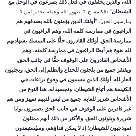
الله، والذين يخفقون في فعل ذلك يتمرغون في الوحل مع
الشيطان
"
(الكلمة، ج. 1. ظهور الله وعمله. تحذير لمن لا
. "
أولئك الذين يؤمنون بالله بصدقهم هم
يمارسون الحق)
الراغبون في ممارسة كلمة الله، وهم الراغبون في
ممارسة الحق. أولئك القادرون حقًّا على التمسك بشهادتهم
لله بقوة هم أيضًا الراغبون في ممارسة كلمته، وهم
الأشخاص القادرون على الوقوف حقًّا في جانب الحق.
ويفتقر جميع من يلجئون للخداع والظلم إلى الحق، ويجلبون
العار لله. أولئك الذين يتسببون في وقوع نزاعات في
الكنيسة هم أتباع الشيطان، وتجسيد له. هذا النوع من
الأشخاص شرير للغاية. جميع من ليس لديهم تمييز ومن هم
غير قادرين على الوقوف في جانب الحق يضمرون نوايا
شريرة ويلوثون الحق. والأكثر من ذلك أنهم ممثلون
نموذجيون للشيطان؛ إذ لا يمكن فداؤهم، وسيُستبعدون