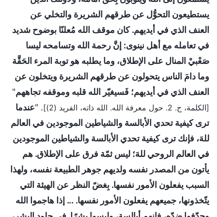
يستطيعون التحوُّل عن طرقهم الشريرة والتخلي عن
العنف الذي في أيديهم. كان موقف الله مُعلنًا بوضوح شديد
في تعامله مع أهل نينوى: إنَّ رحمة الله وتسامحه ليسا
صَعْبيْ المنال على الإطلاق، وما يطلبه هو توبة المرء الحَقَّة
وما دامَ الناس يتحولون عن طرقهم الشريرة ويتخلون عن
العنف الذي في أيديهم؛ فَسيغيّر الله قلبه وموقفه تجاههم
"
. "
عندما
[الكلمة، ج. 2. حول معرفة الله. الله ذاته، الفريد (2)]
ترى كيفية تحدي الأبالسة والشياطين الموجودين في العالم
للهَ، فإنك ترى كيفية تحدي الأبالسة والشياطين الموجودين
في العالم الروحي للهَ؛ ليس ثمّة فرق على الإطلاق. هم
يأتون من المصدر نفسه ولديهم جوهر الطبيعة نفسه، ولهذا
السبب يفعلون الأمور نفسها. بِغضّ النظر عن الهيئة التي
يتّخذونها، جميعهم يفعلون الأمور نفسها. ... إذا هاجموا الله
وجدّفوا ضدّه، فإنهم أبالسة، وليسوا بشرًا. في جلود البشر،