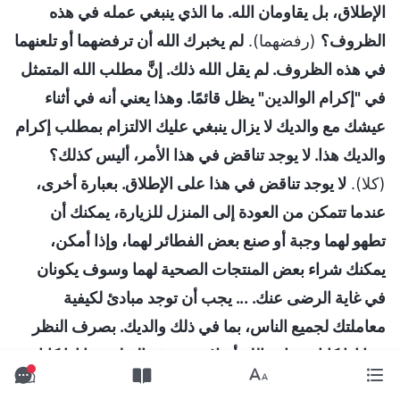
الإطلاق، بل يقاومان الله. ما الذي ينبغي عمله في هذه
الظروف؟
(رفضهما).
لم يخبرك الله أن ترفضهما أو تلعنهما
في هذه الظروف. لم يقل الله ذلك. إنَّ مطلب الله المتمثل
في "إكرام الوالدين" يظل قائمًا. وهذا يعني أنه في أثناء
عيشك مع والديك لا يزال ينبغي عليك الالتزام بمطلب إكرام
والديك هذا. لا يوجد تناقض في هذا الأمر، أليس كذلك؟
(كلا).
لا يوجد تناقض في هذا على الإطلاق. بعبارة أخرى،
عندما تتمكن من العودة إلى المنزل للزيارة، يمكنك أن
تطهو لهما وجبة أو صنع بعض الفطائر لهما، وإذا أمكن،
يمكنك شراء بعض المنتجات الصحية لهما وسوف يكونان
في غاية الرضى عنك. ... يجب أن توجد مبادئ لكيفية
معاملتك لجميع الناس، بما في ذلك والديك. بصرف النظر
عما إذا كانا يؤمنان بالله أم لا، وبصرف النظر عما إذا كانا
شريرين أم لا، يجب أن تعاملهما بالمبادئ. قال الله للإنسان