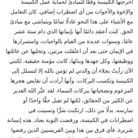
أخرجتها الكنيسة وفقًا للمبادئ لحماية عمل الكنيسة
والإخوة والأخوات من أي اضطراب إضافي. كان التعامل
مع الأشياء على هذا النحو عادلًا تمامًا ويتماشى مع مبادئ
الحق. كنت أعتقد دائمًا أنها بإيمانها الذي دام ستة عشر
عامًا، وسنوات عديدة من القيام بالواجبات، واستمرارها
في الإيمان حتى بعد أن اعتُقلت مرتين، وتخليها عن عائلتها
ووظيفتها، وكل جهدها وبذلها، كانت مؤمنة حقيقية. لكنني
الآن رأيتُ بجلاء أن والدتي لم تؤمن بالله إلا لتتسلل إلى
الكنيسة وتكسب البركات، وأنها أرادت أن تقايض هجرها
المزعوم وتضحياتها ببركات السماء. لقد عبَّر الله القدير
عن الكثير من الحقائق، لكنها لم تقبل حقًّا واحدًا أو
تمارسه. بدلًا من ذلك، ارتكبت شرًّا وتسببت في
اضطرابات في الكنيسة، ورفضت التوبة بعناد. هذه إنسانة
شريرة. فأي فرق بين هذا وبين الفريسيين الذين رفضوا