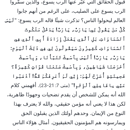
قبول الحقائق التي عبَّر عنها الرب يسوع، والذين سمَّروا
الرب يسوع على الصليب، على الرغم من أنهم جابوا
العالم ليحولوا الناس؟ تذكرت شيئًا قاله الرب يسوع: "
لَيْسَ
كُلُّ مَنْ يَقُولُ لِي: يَارَبُّ، يَارَبُّ! يَدْخُلُ مَلَكُوتَ
ٱلسَّمَاوَاتِ. بَلِ ٱلَّذِي يَفْعَلُ إِرَادَةَ أَبِي ٱلَّذِي فِي
ٱلسَّمَاوَاتِ. كَثِيرُونَ سَيَقُولُونَ لِي فِي ذَلِكَ ٱلْيَوْمِ:
يَارَبُّ، يَارَبُّ! أَلَيْسَ بِٱسْمِكَ تَنَبَّأْنَا، وَبِٱسْمِكَ
أَخْرَجْنَا شَيَاطِينَ، وَبِٱسْمِكَ صَنَعْنَا قُوَّاتٍ كَثِيرَةً؟
فَحِينَئِذٍ أُصَرِّحُ لَهُمْ: إِنِّي لَمْ أَعْرِفْكُمْ قَطُّ! ٱذْهَبُوا
عَنِّي يافَاعِلِي ٱلْإِثْمِ!
"
. أفهمني كلام
(متى 7: 21-23)
الله أنه يمكن للشخص أن يقدم تضحيات وجهودًا ظاهرية،
لكن هذا لا يعني أنه مؤمن حقيقي، والله لا يعترف بهذا
النوع من الإيمان. وحدهم أولئك الذين يقبلون الحق
ويمارسونه هم المؤمنون الحقيقيون. أمثال هؤلاء الناس