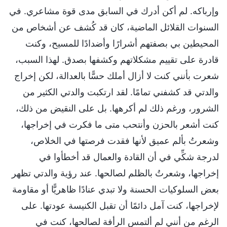
وإرباكه. لم أكن أدرك في السابق مدى قوة مشاعري. في
السنوات القلائل الماضية، كان قد كُشف عن أشخاص من
المحيطين بي بصفتهم أشرارًا وأضدادًا للمسيح، وكنت
قادرة على تقييم مشكلاتهم وكشفها بصدق. لهذا السبب،
شعرت بأنني كنت لا أزال أملك حسًّا بالعدالة، لكن إخراج
والدتي قد كشفني تمامًا. لقد ارتكبت والدتي الكثير من
الشرور، ورغم ذلك لم أكرهها. بل على النقيض من ذلك،
كنت أشعر بالحزن وأنتحب متى ما فكرت في إخراجها،
وشعرتُ بألم عميق لأنها فقدت فرصتها في الخلاص،
لدرجة شكِّي في أن القادة والعمال قد أخطأوا في
إخراجها، وشعرتُ بالظلم لصالحها. عند رؤية والدتي تظهر
بعض السلوكيات الحسنة ولا تبدي عنادًا ظاهريًّا أو مقاومة
لإخراجها، كنت آمل دائمًا أن تقبل الكنيسة عودتها. على
الرغم من أنني لم ألتمس الرأفة لصالحها، كنت في