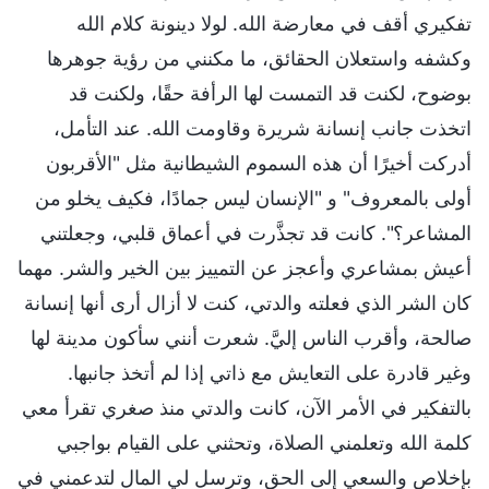
تفكيري أقف في معارضة الله. لولا دينونة كلام الله
وكشفه واستعلان الحقائق، ما مكنني من رؤية جوهرها
بوضوح، لكنت قد التمست لها الرأفة حقًا، ولكنت قد
اتخذت جانب إنسانة شريرة وقاومت الله. عند التأمل،
أدركت أخيرًا أن هذه السموم الشيطانية مثل "الأقربون
أولى بالمعروف" و "الإنسان ليس جمادًا، فكيف يخلو من
المشاعر؟". كانت قد تجذَّرت في أعماق قلبي، وجعلتني
أعيش بمشاعري وأعجز عن التمييز بين الخير والشر. مهما
كان الشر الذي فعلته والدتي، كنت لا أزال أرى أنها إنسانة
صالحة، وأقرب الناس إليَّ. شعرت أنني سأكون مدينة لها
وغير قادرة على التعايش مع ذاتي إذا لم أتخذ جانبها.
بالتفكير في الأمر الآن، كانت والدتي منذ صغري تقرأ معي
كلمة الله وتعلمني الصلاة، وتحثني على القيام بواجبي
بإخلاص والسعي إلى الحق، وترسل لي المال لتدعمني في