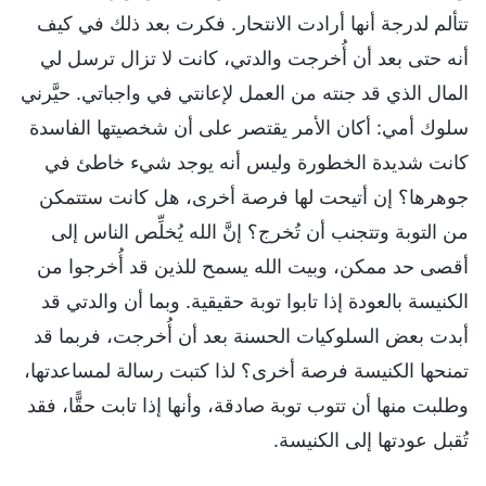
تتألم لدرجة أنها أرادت الانتحار. فكرت بعد ذلك في كيف
أنه حتى بعد أن أُخرجت والدتي، كانت لا تزال ترسل لي
المال الذي قد جنته من العمل لإعانتي في واجباتي. حيَّرني
سلوك أمي: أكان الأمر يقتصر على أن شخصيتها الفاسدة
كانت شديدة الخطورة وليس أنه يوجد شيء خاطئ في
جوهرها؟ إن أتيحت لها فرصة أخرى، هل كانت ستتمكن
من التوبة وتتجنب أن تُخرج؟ إنَّ الله يُخلِّص الناس إلى
أقصى حد ممكن، وبيت الله يسمح للذين قد أُخرجوا من
الكنيسة بالعودة إذا تابوا توبة حقيقية. وبما أن والدتي قد
أبدت بعض السلوكيات الحسنة بعد أن أُخرجت، فربما قد
تمنحها الكنيسة فرصة أخرى؟ لذا كتبت رسالة لمساعدتها،
وطلبت منها أن تتوب توبة صادقة، وأنها إذا تابت حقًّا، فقد
تُقبل عودتها إلى الكنيسة.