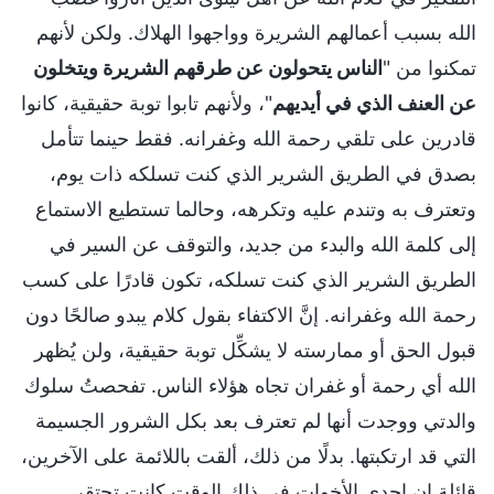
الله بسبب أعمالهم الشريرة وواجهوا الهلاك. ولكن لأنهم
تمكنوا من "
الناس يتحولون عن طرقهم الشريرة ويتخلون
عن العنف الذي في أيديهم
"، ولأنهم تابوا توبة حقيقية، كانوا
قادرين على تلقي رحمة الله وغفرانه. فقط حينما تتأمل
بصدق في الطريق الشرير الذي كنت تسلكه ذات يوم،
وتعترف به وتندم عليه وتكرهه، وحالما تستطيع الاستماع
إلى كلمة الله والبدء من جديد، والتوقف عن السير في
الطريق الشرير الذي كنت تسلكه، تكون قادرًا على كسب
رحمة الله وغفرانه. إنَّ الاكتفاء بقول كلام يبدو صالحًا دون
قبول الحق أو ممارسته لا يشكِّل توبة حقيقية، ولن يُظهر
الله أي رحمة أو غفران تجاه هؤلاء الناس. تفحصتُ سلوك
والدتي ووجدت أنها لم تعترف بعد بكل الشرور الجسيمة
التي قد ارتكبتها. بدلًا من ذلك، ألقت باللائمة على الآخرين،
قائلة إن إحدى الأخوات في ذلك الوقت كانت تحتقر