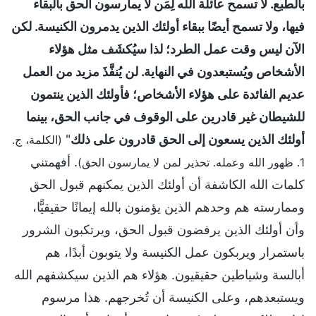
بالطبع. لا تسمح عائلة الله لِمَن لا يمارسون الحق بالبقاء
فيها، ولا تسمح أيضًا ببقاء أولئك الذين يدمرون الكنيسة. لكن
الآن ليس وقت عمل الطرد؛ لذا سيُكشَف مثل هؤلاء
الأشخاص ويُستبعدون في النهاية. لن يُنفَّذَ مزيد من العمل
عديم الفائدة على هؤلاء الأشخاص؛ فأولئك الذين ينتمون
للشيطان غير قادرين على الوقوف في جانب الحق، بينما
أولئك الذين يسعون إلى الحق قادرون على ذلك
"
(الكلمة، ج.
. أفهمتني
1. ظهور الله وعمله. تحذير لمن لا يمارسون الحق)
كلمات الله الكاشفة أن أولئك الذين يمكنهم قبول الحق
وممارسته هم وحدهم الذين يؤمنون بالله إيمانًا حقيقيًّا،
وأن أولئك الذين يرفضون قبول الحق، ويرتكبون الشرور
باستمرار ويربكون عمل الكنيسة ولا يتوبون أبدًا، هم
أبالسة وشياطين حقيقيون. هؤلاء هم الذين سيكشفهم الله
ويستبعدهم، وعلى الكنيسة أن تُخرجهم. هذا مرسوم