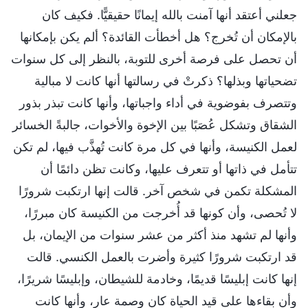
جعلني أعتقد أنها آمنت بالله إيمانًا حقيقيًّا. فكيف كان
بالإمكان أن تُخرج؟ هل أخطأت القائدة؟ ألم يكن بإمكانها
أن تحصل على فرصة أخرى للتوبة، بالنظر إلى كل سنوات
تضحياتها وبذلها؟ ذكرتْ في رسالتها أنها كانت لا مبالية
وتتصرف بفوضوية في أداء واجباتها، وأنها كانت تبذر بذور
الشقاق وتشكل عُصَبًا بين الإخوة والأخوات، جالبةً الخسائر
لعمل الكنيسة، وأنها في كل مرة كانت تُهذَّب فيها، لم تكن
تتأمل في ذاتها أو تتعرف عليها، وكانت تظن دائمًا أن
المشكلة تكمن في شخص آخر. قالت إنها ارتكبت شرورًا
لا تُحصى، وأن كونها قد أُخرجت من الكنيسة كان مبررًا،
وأنها لم تشهد منذ أكثر من عشر سنوات من الإيمان، بل
قد ارتكبت شرورًا كثيرة وأضرت بالعمل الكنسي. قالت
إنها كانت إبليسًا قديمًا، وخادمة للشيطان، وإبليسًا شريرًا،
وأن بقاءها على قيد الحياة كان وصمة عار، وأنها كانت