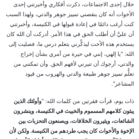
خلال إحدى الاجتماعات، ذكرت أفكاري وأخبرتني إحدى
الأخوات أنه كان ينقصني تمييز جوهر والدتي، ولهذا السبب
كنت أرغب دائمًا في إعادة قبولها في الكنيسة، وأخبرتني
أن عليَّ أن أطلب الحق في هذا الأمر. أدركت أن الله كان
يستخدم هذه الأخت ليذكِّرني بتعلم درس ما، فصليت إلى
الله: "يا إلهي، إنني في حيرة من أمري بشأن إخراج
والدتي، أرجوك أن تنيرني لأفهم الحق. وأن تمكنني من
تعلُّم تمييز جوهر طبيعة والدتي والهروب من قيود
المشاعر".
ذات يوم، قرأت فقرتين من كلمات الله: "
وأولئك الذين
يبثون كلامهم المسموم والخبيث في الكنيسة، وينشرون
الشائعات، ويثيرون الخلافات، ويصنعون التحزبات بين
الإخوة والأخوات كان يجب طردهم من الكنيسة. ولكن لأن