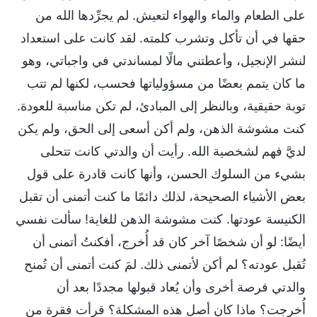
على الطعام والماء والهواء لتعيش. لم يجرِّدها الله من
حقها في أن تأكل وتشرب كلمته. لقد كانت على استعداد
لنشر الإنجيل، وأعطتني مالًا لمساندتي في واجباتي، وهو
ما كان يتمم بعضًا من مسؤولياتها فحسب، لكنها لم تتب
توبة حقيقية، وبالنظر إلى المبادئ، لم تكن مناسبة للعودة.
كنت مشوشة الذهن، ولم أكن أسعى إلى الحق، ولم يكن
لديَّ فهم لشخصية الله. رأيت أن والدتي كانت تتحلى
بشيء من السلوك الحسن، وأنها كانت قادرة على قول
بعض الأشياء الصحيحة، لذلك دائمًا ما كنت أتمنى أن تقبل
الكنيسة عودتها. كنت مشوشة الذهن للغاية! سألت نفسي
أيضًا: لو أن شخصًا آخر كان قد أُخرج، أفكنتُ أتمنى أن
تُقبل عودته؟ لم أكن لأتمنى ذلك. لمَ كنت أتمنى أن تُمنح
والدتي فرصة أخرى وأن يُعاد قبولها مجددًا بعد أن
أُخرجت؟ ماذا كان أصل هذه المشكلة؟ قرأت فقرة من