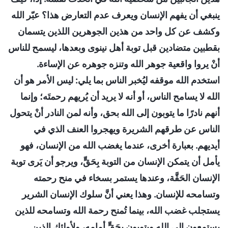
ينبغي أن يفهم الإنسان ويعرف عدم التعارض هذا؟ عبّر الله
وكشف عن كل واحد من هذين الجوهرين اللذين يتسمان
بقطبين متضادين قبل توبة أهل نينوى وبعدها، ليسمح للناس
أنْ يروا واقعية جوهر الله وتنزه جوهره عن الإساءة.
استخدم الله موقفه ليُخبر الناس بما يلي: ليس الأمر هو أن
الله لا يسامح الناس، أو أنه لا يريد أن يُريهم رحمتَه؛ وإنما
أنهم نادرًا ما يتوبون إلى الله بحق، وأنه لمن النادر أنْ يتحول
الناس عن طرقهم الشريرة ويهجروا العنف الذي في
أيديهم. بعبارة أخرى، عندما يغضب الله من الإنسان، فهو
يأمل أن يتمكن الإنسان من التوبة بِحَقٍّ، ويرجو أن يَرى توبة
الإنسان الحَقَّة، وعندها يستمر بسخاء في منح رحمته
وتسامحه للإنسان. وهذا يعني أنَّ سلوك الإنسان الشرير
يستجلب غضب الله، بينما تُمنح رحمة الله وتسامحه للذين
يستمعون إلى الله ويتوبون بِحَقٍّ أمامه، ولأولئك الذين