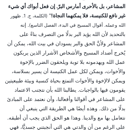
المشاعر، بل بالأحرى أمارس البرّ. إن فعل أبواك أي شيء
غير نافع للكنيسة، فلا يمكنهما النجاة!
"
(الكلمة، ج. 1. ظهور
. إنه
الله وعمله. أقوال المسيح في البدء، الفصل التاسع)
بالتحديد لأن الله يؤيد البر بدلًا من التصرف بناءً على
المشاعر ولأنَّ الحق والبر يسودان في بيت الله، يمكن أن
يُخرج أضداد المسيح والأشخاص الأشرار الذين يربكون
عمل الله ويهدمونه بلا توبة ويلحقون الضرر بالإخوة
والأخوات، ويمكن لكل عمل الكنيسة أن يسير بسلاسة،
ويمكن لالإخوة والأخوات التمتع بحياة كنسية وبيئة طبيعيتين
يقومون فيها بالواجبات. يطالبنا الله بأن نتجنب الاعتماد
على المشاعر في أقوالنا وأفعالنا، وأن نعتمد على المبادئ
بدلًا من ذلك. وهذه أيضًا هي الطريقة التي ينبغي أن
نتعامل بها مع والدينا. وهذا هو الحق الذي يجب أن أطبقه.
على الرغم من أن والدتي هي التي أنجبتني جسديًّا، فهي