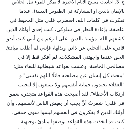
ج. 3. أحاديث مسيح الأيام الأخيرة. لا يمكن للمرء نيل الخلاص
. عندما
بالإيمان بالدين أو المشاركة في الطقوس الدينية)
تفكرت في كلمات الله، اضطرب قلبي مثل المحيط في
عاصفة. بإعادة النظر في سلوكي، كنت إحدى أولئك الذين
كشفهم الله: مؤمنة بالدين. على الرغم من أنني كنت أبدو
قادرة على التخلي عن ذاتي وبذلها، فإنني لم أطلب مبادئ
الحق عندما واجهتني المشكلات. لم أفكر قط إلا في
مصالحي الخاصة، وعشت بقواعد شيطانية للبقاء مثل:
"يبحث كل إنسان عن مصلحته قائلًا اللهم نفسي" و
"العقلاء يجيدون حماية أنفسهم ولا يسعون إلا لتجنب
ارتكاب الأخطاء". لقد أصبحت هذه القواعد متجذرة بعمق
في قلبي؛ شعرتُ أنَّ يجب أن يعيش الناس لأنفسهم، وأن
أولئك الذين لا يفكرون في أنفسهم ليسوا سوى حمقى.
كنت قد اتخذت هذه القواعد بوصفها مبادئ توجيهية