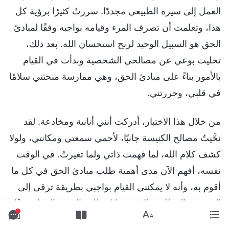
العمل إلى سيره الطبيعي مجددًا. سررتُ كثيرًا برؤية كل
هذا، وتعلمت أن تصرف المرء وقيامه بواجبه وفقًا لمبادئ
الحق هو السبيل الوحيد لربح استحسان الله. بعد ذلك،
تخليت بوعي عن مصالحي الشخصية وبدأت في القيام
بالأمور بناءً على مبادئ الحق، وهي ممارسة منحتني سلامًا
في قلبي، وحررتني.
من خلال هذا الاختبار، أدركت أنني أنانية ومخادعة. لقد
نحَّيتُ مصالح الكنيسة جانبًا، لأحمي سمعتي ومكانتي، ولولا
كشف كلام الله، لما فهمت ذاتي ولما تغيرتُ. في الوقت
نفسه، أفهم الآن مدى أهمية طلب مبادئ الحق في كل ما
أقوم به، وأنه لا يمكنني القيام بواجبي بطريقة ترقى إلى
المستوى المطلوب إلا من خلال طلب الحق والعمل وفقًا
للمبادئ.