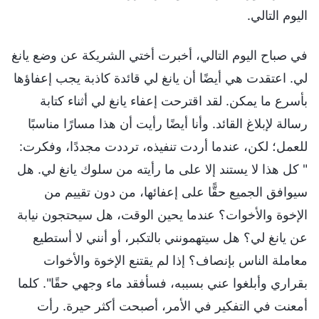
اليوم التالي.
في صباح اليوم التالي، أخبرت أختي الشريكة عن وضع يانغ
لي. اعتقدت هي أيضًا أن يانغ لي قائدة كاذبة يجب إعفاؤها
بأسرع ما يمكن. لقد اقترحت إعفاء يانغ لي أثناء كتابة
رسالة لإبلاغ القائد. وأنا أيضًا رأيت أن هذا مسارًا مناسبًا
للعمل؛ لكن، عندما أردت تنفيذه، ترددت مجددًا، وفكرت:
" كل هذا لا يستند إلا على ما رأيته من سلوك يانغ لي. هل
سيوافق الجميع حقًّا على إعفائها، من دون تقييم من
الإخوة والأخوات؟ عندما يحين الوقت، هل سيحتجون نيابة
عن يانغ لي؟ هل سيتهمونني بالتكبر، أو أنني لا أستطيع
معاملة الناس بإنصاف؟ إذا لم يقتنع الإخوة والأخوات
بقراري وأبلغوا عني بسببه، فسأفقد ماء وجهي حقًا". كلما
أمعنت في التفكير في الأمر، أصبحت أكثر حيرة. رأت