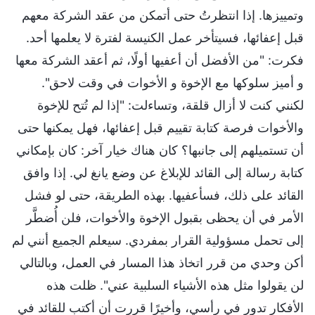
وتمييزها. إذا انتظرتُ حتى أتمكن من عقد الشركة معهم
قبل إعفائها، فسيتأخر عمل الكنيسة لفترة لا يعلمها أحد.
فكرت: "من الأفضل أن أعفيها أولًا، ثم أعقد الشركة معها
و أميز سلوكها مع الإخوة و الأخوات في وقت لاحق".
لكنني كنت لا أزال قلقة، وتساءلت: "إذا لم تُتح للإخوة
والأخوات فرصة كتابة تقييم قبل إعفائها، فهل يمكنها حتى
أن تستميلهم إلى جانبها؟ كان هناك خيار آخر: كان بإمكاني
كتابة رسالة إلى القائد للإبلاغ عن وضع يانغ لي. إذا وافق
القائد على ذلك، فسأعفيها. بهذه الطريقة، حتى لو فشل
الأمر في أن يحظى بقبول الإخوة والأخوات، فلن أُضطَّر
إلى تحمل مسؤولية القرار بمفردي. سيعلم الجميع أنني لم
أكن وحدي من قرر اتخاذ هذا المسار في العمل، وبالتالي
لن يقولوا مثل هذه الأشياء السلبية عني". ظلت هذه
الأفكار تدور في رأسي، وأخيرًا قررت أن أكتب للقائد في