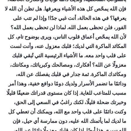
فإن الله يمحّص كل هذه الأشياء ويعرفها. هل تظن أن الله لا
يعرفها؟ في هذه الحالة، أنت غبي جدًا! وإذا لم تتب على
الفور، فلن تحظى بعمل الله. لماذا لن تحظى بعمل الله؟
لأن الله يمحّص أعماق قلوب الناس، ويرى بوضوح تام، كل
المكائد الماكرة التي لديك؛ قلبك معزول عنه، وأنت لست
على قلب واحد معه. ما الأشياء الرئيسية التي تُبقي قلبك
معزولًا عن الله؟ أفكارك، ومصالحك وكبريائك، ومكانتك،
ومكائدك الماكرة. ثمة جدار في قلبك يفصلك عن الله،
ودائمًا ما تضمر الأسرار ولديك دومًا دوافع خفية، وهذا أمر
مسبب للمتاعب للغاية. إذا كان مستوى قدراتك ضعيفًا قليلًا
وخبرتك ضحلة قليلًا، لكنك راغبُ في السعي إلى الحق،
وكنت دائمًا على قلب واحد مع الله، ويمكنك أن تعطي كل
ما لديك لما يأتمنك الله عليه، دون ممارسة أي حيل، فإن
الله سيرى هذا أيضًا. إذا كان قلبك معزولًا دائمًا عن الله،