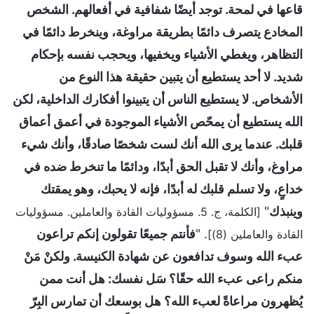
قاعها في لمحة. توجد أيضًا شفافية في أفعالهم. الشخص
المخادع يتصرف دائمًا بطريقة مراوغة، وينخرط دائمًا في
التظاهر، ويغطي الأشياء ويخفيها، ويحجب نفسه بإحكام
شديد. لا أحد يستطيع أن يتبين حقيقة هذا النوع من
الأشخاص. لا يستطيع الناس أن يتبينوا أفكارك الداخلية، لكن
الله يستطيع أن يمحّص الأشياء الموجودة في أعمق أعماق
قلبك. عندما يرى الله أنك لست شخصًا صادقًا، وأنك شيء
مراوغ، وأنك لا تقبل الحق أبدًا، ودائمًا ما تنخرط ضده في
خداعٍ، ولا تسلم قلبك له أبدًا، فإنه لا يحبك، وهو يمقتك
وينبذك
"
[الكلمة، ج. 5. مسؤوليات القادة والعاملين. مسؤوليات
. "
فأنتم جميعًا تقولون إنكم تراعون
القادة والعاملين (8)]
عبء الله وسوف تدافعون عن شهادة الكنيسة. ولكنْ مَنْ
منكم راعى عبء الله حقًا؟ سَل نفسك: هل أنت ممن
يُظهرون مراعاةً لعبء الله؟ هل بوسعك أن تمارس البِرّ