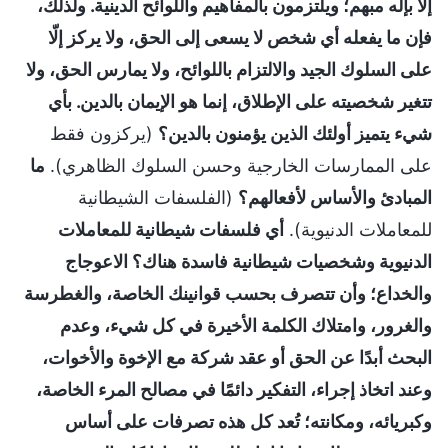
إلّا بإله مبهم؛ ويلتزمون بالمفاهيم واللوائح الدينية. ولذلك،
فإن ما يفعله أي شخص لا يسعى إلى الحق، ولا يركز إلّا
على السلوك الجيد والالتزام باللوائح، ولا يمارس الحق، ولا
تتغير شخصيته على الإطلاق، إنما هو الإيمان بالدين. بأي
شيء يتميز أولئك الذين يؤمنون بالدين؟
(يركزون فقط
على الممارسات الخارجية وحسن السلوك الظاهري).
ما
المبادئ والأساس لأفعالهم؟
(الفلسفات الشيطانية
للمعاملات الدنيوية).
أي فلسفات شيطانية للمعاملات
الدنيوية وشخصيات شيطانية فاسدة هناك؟ الاعوجاج
والخداع؛ وأن تتصرف بحسب قوانينك الخاصة، والغطرسة
والغرور، وامتلاك الكلمة الأخيرة في كل شيء، وعدم
البحث أبدًا عن الحق أو عقد شركة مع الإخوة والأخوات،
وعند اتخاذ إجراء، التفكير دائمًا في مصالح المرء الخاصة،
وكبريائه، ومكانته؛ تُعد كل هذه تصرفات على أساس