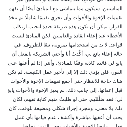
المناسبين، سيكون مما يتماشى مع المبادئ أيضًا أن تفهم
تقييمات الإخوة والأخوات وأن تجري تقييمًا شاملًا ثم تتخذ
القرار. يمكن أن تكون هذه طريقة جيدة لتجنب ارتكاب
الأخطاء عند إعفاء القادة والعاملين. لكن المبادئ ليست
قواعد. لا بد من استخدامها بمرونة، تبعًا للظروف. في
حالة إعفاء يانغ لي، أكَّدتُ أنا وأختي الشريكة بالفعل أن
يانغ لي قائدة كاذبة وفقًا للمبادئ، وأنني إذا لم أُعفها على
الفور، فلن يؤدي ذلك إلا إلى تأخير عمل الكنيسة. لم تكن
هناك حاجة للانتظار حتى أجمع تقييمات الإخوة والأخوات
قبل إعفائها. إلى جانب ذلك، لم يميز الإخوة والأخوات يانغ
لي؛ فقد ضلَّلتْهم. حتى لو طلبتُ منهم كتابة تقييم، لكان
ذلك بلا معنى، ومجرد إجراء شكلي ومضيعة للوقت. كان
يجب أن أعفيها مباشرة وأكشف عدم قيامها بأي عمل
فعلي، مانحةً الإخوة والأخوات بعض التمييز تجاهها