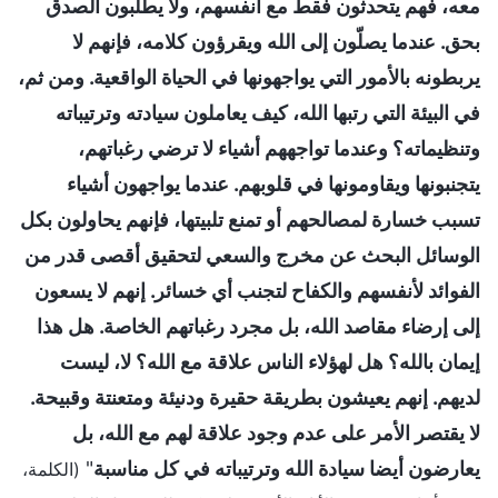
معه، فهم يتحدثون فقط مع أنفسهم، ولا يطلبون الصدق
بحق. عندما يصلّون إلى الله ويقرؤون كلامه، فإنهم لا
يربطونه بالأمور التي يواجهونها في الحياة الواقعية. ومن ثم،
في البيئة التي رتبها الله، كيف يعاملون سيادته وترتيباته
وتنظيماته؟ وعندما تواجههم أشياء لا ترضي رغباتهم،
يتجنبونها ويقاومونها في قلوبهم. عندما يواجهون أشياء
تسبب خسارة لمصالحهم أو تمنع تلبيتها، فإنهم يحاولون بكل
الوسائل البحث عن مخرج والسعي لتحقيق أقصى قدر من
الفوائد لأنفسهم والكفاح لتجنب أي خسائر. إنهم لا يسعون
إلى إرضاء مقاصد الله، بل مجرد رغباتهم الخاصة. هل هذا
إيمان بالله؟ هل لهؤلاء الناس علاقة مع الله؟ لا، ليست
لديهم. إنهم يعيشون بطريقة حقيرة ودنيئة ومتعنتة وقبيحة.
لا يقتصر الأمر على عدم وجود علاقة لهم مع الله، بل
يعارضون أيضا سيادة الله وترتيباته في كل مناسبة
"
(الكلمة،