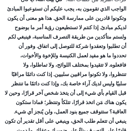
الواجب الذي تقومون به، يجب عليكم أن تستوعبوا المبادئ
وتكونوا قادرين على ممارسة الحق. هذا هو معنى أن يكون
لديكم مبادئ. إذا كنتم لا تستطيعون رؤية أمر ما بوضوح
ولستم متأكدين من طريقة التصرف المناسبة، فينبغي لكم
أن تطلبوا وتعقدوا شركة للتوصل إلى اتفاق. وفور أن
تحددوا ما هو مفيد لعمل الكنيسة وللإخوة والأخوات،
فافعلوه. لا تتقيدوا بمختلف اللوائح، ولا تماطلوا، ولا
تنتظروا، ولا تكونوا مراقبين سلبيين. إذا كنت دائمًا مراقبًا
سلبيًا وليس لديك آراء خاصة بك، وإذا كنت دائمًا ما تنتظر
قبل القيام بأي شيء إلى أن يتخذ شخص آخر قرارًا، وحين لا
يكون هناك مَن اتخذ قرارًا، تتلكأ وتنتظر؛ فماذا ستكون
العاقبة؟ ستتوقف جميع بنود العمل، ولن يُنجز أي شيء.
ينبغي أن تتعلم طلب الحق، وينبغي على أقل تقدير أن تكون
قادرًا على التصرف بناءً على ضميرك وعقلك. ما دمت