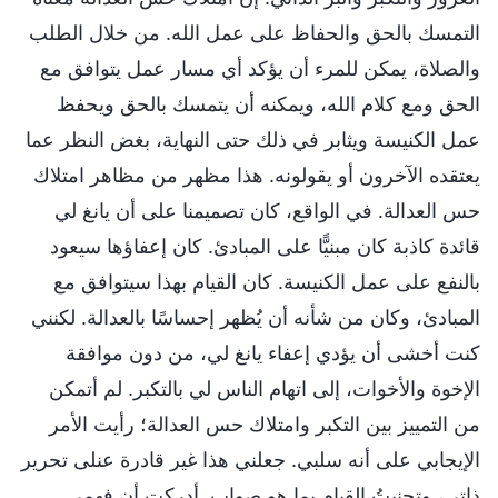
التمسك بالحق والحفاظ على عمل الله. من خلال الطلب
والصلاة، يمكن للمرء أن يؤكد أي مسار عمل يتوافق مع
الحق ومع كلام الله، ويمكنه أن يتمسك بالحق ويحفظ
عمل الكنيسة ويثابر في ذلك حتى النهاية، بغض النظر عما
يعتقده الآخرون أو يقولونه. هذا مظهر من مظاهر امتلاك
حس العدالة. في الواقع، كان تصميمنا على أن يانغ لي
قائدة كاذبة كان مبنيًّا على المبادئ. كان إعفاؤها سيعود
بالنفع على عمل الكنيسة. كان القيام بهذا سيتوافق مع
المبادئ، وكان من شأنه أن يُظهر إحساسًا بالعدالة. لكنني
كنت أخشى أن يؤدي إعفاء يانغ لي، من دون موافقة
الإخوة والأخوات، إلى اتهام الناس لي بالتكبر. لم أتمكن
من التمييز بين التكبر وامتلاك حس العدالة؛ رأيت الأمر
الإيجابي على أنه سلبي. جعلني هذا غير قادرة عنلى تحرير
ذاتي، وتجنبتُ القيام بما هو صواب. أدركت أن فهمي