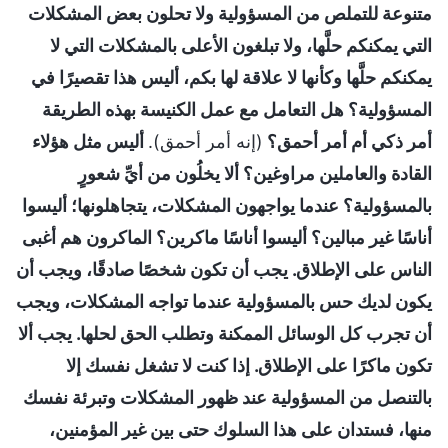
متنوعة للتملص من المسؤولية ولا تحلون بعض المشكلات
التي يمكنكم حلَّها، ولا تبلغون الأعلى بالمشكلات التي لا
يمكنكم حلَّها وكأنها لا علاقة لها بكم، أليس هذا تقصيرًا في
المسؤولية؟ هل التعامل مع عمل الكنيسة بهذه الطريقة
أمر ذكي أم أمر أحمق؟
(إنه أمر أحمق).
أليس مثل هؤلاء
القادة والعاملين مراوغين؟ ألا يخلُون من أيِّ شعورٍ
بالمسؤولية؟ عندما يواجهون المشكلات، يتجاهلونها؛ أليسوا
أناسًا غير مبالين؟ أليسوا أناسًا ماكرين؟ الماكرون هم أغبى
الناس على الإطلاق. يجب أن تكون شخصًا صادقًا، ويجب أن
يكون لديك حس بالمسؤولية عندما تواجه المشكلات، ويجب
أن تجرب كل الوسائل الممكنة وتطلب الحق لحلها. يجب ألا
تكون ماكرًا على الإطلاق. إذا كنت لا تشغل نفسك إلا
بالتنصل من المسؤولية عند ظهور المشكلات وتبرئة نفسك
منها، فستدان على هذا السلوك حتى بين غير المؤمنين،