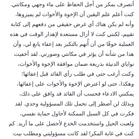
أتصرف بمكر من أجل الحفاظ على ماء وجهي ومكانتي.
كنت أعلم علم اليقين أن الإخوة والأخوات لم يميزوها،
وأنه لم يكن هناك أي غرض حقيقي من دفعهم إلى كتابة
تقييم، لكنني كنت لا أزال مستعدة لإهدار الوقت في هذه
العملية خوفًا من أن أُتهم بالتكبر بعد إعفاء يانغ لي، وأن
هذا من شأنه أن يؤثر في مكانتي وصورتي. لقد أخفيت
نواياي الدنيئة بذريعة ضمان موافقة الإخوة والأخوات،
وكنت أرغب حتى في طلب رأي القائد قبل إعفائها؛
وهكذا، حتى لو اعترض الإخوة والأخوات على إعفائها،
يمكنني الادعاء فحسب أن القائد قد وافق على ذلك،
وبذلك لن أضطر إلى تحمل تلك المسؤولية وحدي. لقد
فكرت في كل السبل الممكنة لأحاول حماية نفسي،
ولعبت الحيل واستخدمت الخدع لأحصل على ما أريد. كم
كنت في غاية المكر! لقد كانت مسؤوليتي ومطلب بيت