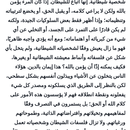
شخصية شيطانية. إنها اتباع للشيطان. إذا كان المرء يؤمن
بالله ولكن لا يراعي كلامه، أو يقبل الحق، أو يخضع لترتيباته
وتنظيماته؛ وإذا أظهر فقط بعض السلوكيات الجيدة، ولكنه
لم يكن قادرًا على التمرد على الجسد، أو التخلي عن أي
شيء من كبريائه أو اهتماماته؛ ومع أنه يؤدي واجبه ظاهريًا،
فهو ما زال يعيش وفقًا لشخصياته الشيطانية، ولم يتخل بأي
شكل عن فلسفاته وأنماط معيشته الشيطانية أو يغيرها،
فكيف يمكنه إذًا أن يؤمن بالله؟ هذا إيمان بالدين. هؤلاء
الناس يتخلون عن الأشياء ويبذلون أنفسهم بشكل سطحي،
لكن بالنظر إلى الطريق الذي يسلكونه ومصدر كل شيء
يفعلونه ونقطة انطلاقه فهم لا يؤسسون هذه الأمور على
كلام الله أو الحق؛ بل يستمرون في التصرف وفقًا
لمفاهيمهم وتخيلاتهم وافتراضاتهم الذاتية، وطموحاتهم
ورغباتهم. ولا تزال فلسفات الشيطان وشخصياته تعمل