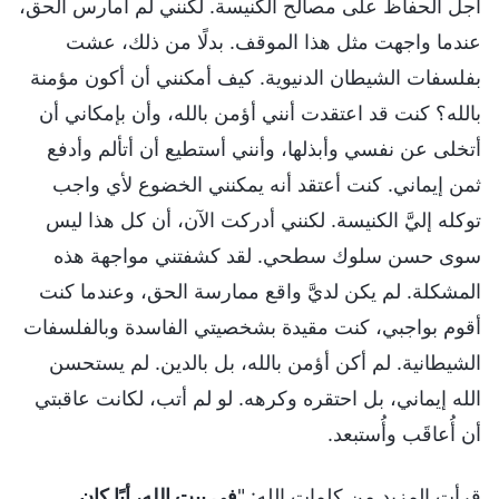
أجل الحفاظ على مصالح الكنيسة. لكنني لم أمارس الحق،
عندما واجهت مثل هذا الموقف. بدلًا من ذلك، عشت
بفلسفات الشيطان الدنيوية. كيف أمكنني أن أكون مؤمنة
بالله؟ كنت قد اعتقدت أنني أؤمن بالله، وأن بإمكاني أن
أتخلى عن نفسي وأبذلها، وأنني أستطيع أن أتألم وأدفع
ثمن إيماني. كنت أعتقد أنه يمكنني الخضوع لأي واجب
توكله إليَّ الكنيسة. لكنني أدركت الآن، أن كل هذا ليس
سوى حسن سلوك سطحي. لقد كشفتني مواجهة هذه
المشكلة. لم يكن لديَّ واقع ممارسة الحق، وعندما كنت
أقوم بواجبي، كنت مقيدة بشخصيتي الفاسدة وبالفلسفات
الشيطانية. لم أكن أؤمن بالله، بل بالدين. لم يستحسن
الله إيماني، بل احتقره وكرهه. لو لم أتب، لكانت عاقبتي
أن أُعاقَب وأُستبعد.
قرأت المزيد من كلمات الله: "
في بيت الله، أيًا كان