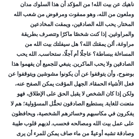
ناهيك عن بيت الله! من المؤكد أن هذا السلوك مدان
وملعون من الله، وهو ممقوت ومرفوض من شعب الله
المختار. يحب الله الصادقين، ويمقت المخادعين
والمراوغين. إذا كنت شخصًا ماكرًا وتتصرف بطريقة
مراوغة، ألن يمقتك الله؟ هل سيفلتك بيت الله من
المساءلة ببساطة؟ عاجلًا أم آجلًا، ستحاسب. الله يحب
الصادقين ولا يحب الماكرين. ينبغي للجميع أن يفهموا هذا
بوضوح، وأن يتوقفوا عن أن يكونوا مشوشين ويتوقفوا عن
فعل الأشياء الحمقاء. الجهل المؤقت يمكن الصفح عنه،
ولكن إذا كان الشخص لا يقبل الحق على الإطلاق، فهو
متعنت للغاية. يستطيع الصادقون تحمُّل المسؤولية؛ هم لا
يفكرون في مكاسبهم وخسائرهم الشخصية، ويحافظون
على عمل بيت الله ومصالحه فحسب. لديهم قلوب طيبة
وصادقة تشبه أوعيةً من ماء صاف يمكن للمرء أن يرى