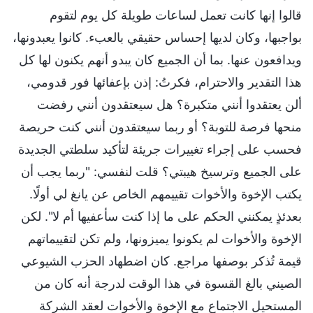
قالوا إنها كانت تعمل لساعات طويلة كل يوم لتقوم
بواجبها، وكان لديها إحساس حقيقي بالعبء. كانوا يعبدونها،
ويدافعون عنها. بما أن الجميع كان يبدو أنهم يكنون لها كل
هذا التقدير والاحترام، فكرتُ: إذن بإعفائها فور قدومي،
ألن يعتقدوا أنني متكبرة؟ هل سيعتقدون أنني رفضت
منحها فرصة للتوبة؟ أو ربما سيعتقدون أنني كنت حريصة
فحسب على إجراء تغييرات جريئة لتأكيد سلطتي الجديدة
على الجميع وترسيخ هيبتي؟ قلت لنفسي: "ربما يجب أن
يكتب الإخوة والأخوات تقييمهم الخاص عن يانغ لي أولًا.
بعدئذٍ يمكنني الحكم على ما إذا كنت سأعفيها أم لا". لكن
الإخوة والأخوات لم يكونوا يميزونها، ولم تكن لتقييماتهم
قيمة تُذكر بوصفها مراجع. كان اضطهاد الحزب الشيوعي
الصيني بالغ القسوة في هذا الوقت لدرجة أنه كان من
المستحيل الاجتماع مع الإخوة والأخوات لعقد الشركة