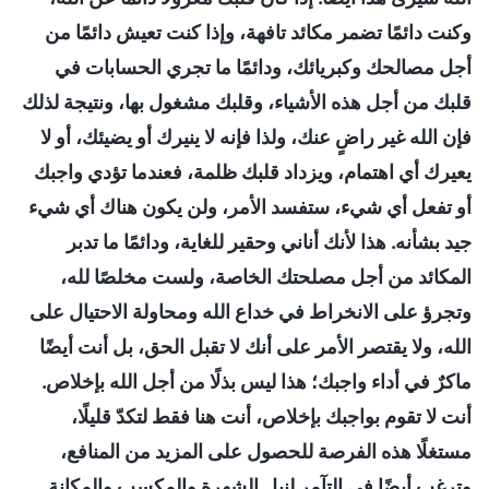
وكنت دائمًا تضمر مكائد تافهة، وإذا كنت تعيش دائمًا من
أجل مصالحك وكبريائك، ودائمًا ما تجري الحسابات في
قلبك من أجل هذه الأشياء، وقلبك مشغول بها، ونتيجة لذلك
فإن الله غير راضٍ عنك، ولذا فإنه لا ينيرك أو يضيئك، أو لا
يعيرك أي اهتمام، ويزداد قلبك ظلمة، فعندما تؤدي واجبك
أو تفعل أي شيء، ستفسد الأمر، ولن يكون هناك أي شيء
جيد بشأنه. هذا لأنك أناني وحقير للغاية، ودائمًا ما تدبر
المكائد من أجل مصلحتك الخاصة، ولست مخلصًا لله،
وتجرؤ على الانخراط في خداع الله ومحاولة الاحتيال على
الله، ولا يقتصر الأمر على أنك لا تقبل الحق، بل أنت أيضًا
ماكرٌ في أداء واجبك؛ هذا ليس بذلًا من أجل الله بإخلاص.
أنت لا تقوم بواجبك بإخلاص، أنت هنا فقط لتكدّ قليلًا،
مستغلًا هذه الفرصة للحصول على المزيد من المنافع،
وترغب أيضًا في التآمر لنيل الشهرة والمكسب والمكانة