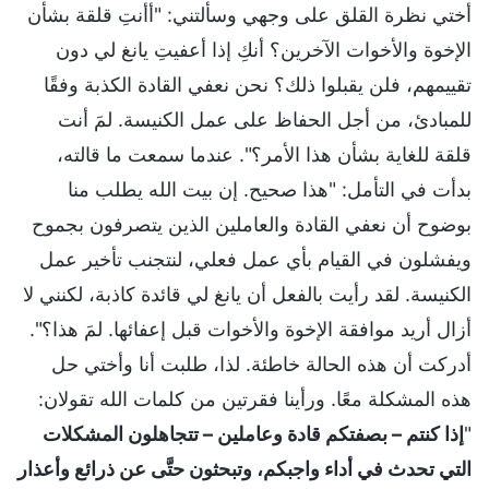
أختي نظرة القلق على وجهي وسألتني: "أأنتِ قلقة بشأن
الإخوة والأخوات الآخرين؟ أنكِ إذا أعفيتِ يانغ لي دون
تقييمهم، فلن يقبلوا ذلك؟ نحن نعفي القادة الكذبة وفقًا
للمبادئ، من أجل الحفاظ على عمل الكنيسة. لمَ أنت
قلقة للغاية بشأن هذا الأمر؟". عندما سمعت ما قالته،
بدأت في التأمل: "هذا صحيح. إن بيت الله يطلب منا
بوضوح أن نعفي القادة والعاملين الذين يتصرفون بجموح
ويفشلون في القيام بأي عمل فعلي، لنتجنب تأخير عمل
الكنيسة. لقد رأيت بالفعل أن يانغ لي قائدة كاذبة، لكنني لا
أزال أريد موافقة الإخوة والأخوات قبل إعفائها. لمَ هذا؟".
أدركت أن هذه الحالة خاطئة. لذا، طلبت أنا وأختي حل
هذه المشكلة معًا. ورأينا فقرتين من كلمات الله تقولان:
"
إذا كنتم – بصفتكم قادة وعاملين – تتجاهلون المشكلات
التي تحدث في أداء واجبكم، وتبحثون حتَّى عن ذرائع وأعذار