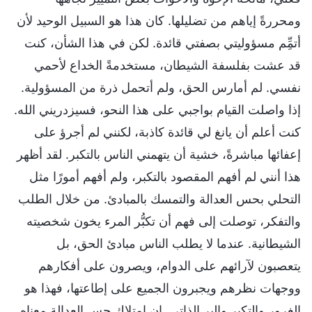
ومحررةً إياهم من تضليلها. كان هذا هو السبيل الوحيد لأن
أتمِِّم مسؤوليتي بصفتي قائدة. لكن في هذا الشأن، كنت
قد عشت بفلسفة الشيطان، مستخدمةً الخداع لأحمي
نفسي. لم أمارس الحق، ولم أتحمل ذرة من المسؤولية.
إذا واصلت القيام بواجبي على هذا النحو، فسيزدريني الله.
كنت أعلم أن يانغ لي قائدة كاذبة، لكنني لم أجرؤ على
إعفائها مباشرةً، خشية أن يتهمني الناس بالتكبر. لقد أظهر
هذا أنني لم أفهم المقصود بالتكبر، ولم أفهم أمورًا مثل
التحلي بحس العدالة والتمسك بالمبادئ. من خلال الطلب
والتفكر، توصلت إلى فهم أن تكبُّر المرء يخون شخصيته
الشيطانية. عندما لا يطلب الناس مبادئ الحق، بل
يتعصبون لآرائهم على الدوام، ويصرون على أفكارهم
ووجهات نظرهم ويجبرون الجميع على إطاعتها، فهذا هو
الغرور والتكبر والبر الذاتي. إن امتلاك حس العدالة معناه