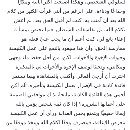
لسلوكي الشخصي، وهكذا أصبحت أكثر أنانية ومكرًا
وخداعًا ودناءة. على الرغم من أنني قرأت الكثير من كلام
الله بعد أن آمنت به، كنت لم أقبل الحق بعد. لم أعش
بكلام الله، بل بفلسفات الشيطان. فيما يختص بمسألة
إعفاء يانغ لي، كنت أعلم أن ما يجب عليَّ فعله هو
ممارسة الحق، وأن هذا سيعود بالنفع على عمل الكنيسة
وحيوات الإخوة والأخوات. لكن، من أجل حفظ ماء وجهي
ومكانتي، وتجنبًا لوصف الإخوة والأخوات لي بالمتكبرة
اخترت أن أُرجئ أفعالي وأكتفي بالمشاهدة بينما تستمر
قائدة كاذبة في الإضرار بعمل الكنيسة وتأخيره. ألم أكن
أحمي هذه القائدة الكاذبة، مانحةً بذلك موافقتي الضمنية
على أعمالها الشريرة؟ إذا كان ثمة شخص يؤمن بالله
إيمانًا حقيقيًّا ويتمتع بحس العدالة ورأى أن عمل الكنيسة
يتعرض للإعاقة، فيتصرف وفقًا لكلام الله ويتخذ موقفًا من