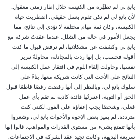
يانغ لي لم تطهِّره من الكنيسة خلال إطار زمني معقول.
لأن يانغ لي لم تكن تقوم بعمل حقيقي، اضطربت حياة
الكنيسة، وكان ثمة مهام مختلفة لا تؤدي إلى نتائج، مما
يجعل الأمور في حالة من الشلل. عندما عقدتُ شركة مع
يانغ لي وكشفت عن مشكلاتها، لم ترفض قبول ما كنت
أقوله فحسب، بل إنها ردت بالمجادلة، محاولةً تبرير
نفسها، وحاولت إلقاء اللوم في افتقار عمل الكنيسة إلى
النتائج على الأخت التي كانت شريكة معها. بناءً على
سلوك يانغ لي، وبالنظر إلى أنها رفضت رفضًا قاطعًا قبول
الحق أو التوبة، اعتبرتُها قائدة كاذبة لم تقم بأي عمل
فعلي، وشخصًا يجب إعفاؤه على الفور. لكنني كنت
مترددة. لم يميز بعض الإخوة والأخوات يانغ لي، وشعروا
بأنها تتمتع بشيء من مستوى القدرات والمواهب. قالوا إنها
سريعة البديهة، وكانت تجيد عقد الشركة في الاجتماعات.