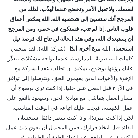
لنفسك، ولا تقبل الأمر وتخضع عندما تُهذّب، لذلك من
المرجح أنك ستسيئ إلى شخصية الله. الله يمحّص أعماق
قلوب الناس. إذا لم تتب، فستكون في خطر، ومن المرجح
أن يستبعدك الله، وفي هذه الحالة لن تتاح لك فرصة نيل
استحسان الله مرة أخرى أبدًا
" (شركة الله). لقد منحتني
كلمات الله طريقًا للممارسة. عندما تواجه مشكلات يتعذَّر
عليك رؤيتها بوضوح، يمكنك أن تطلب عقد الشركة مع
الإخوة والأخوات الذين يفهمون الحق، وتتوصلوا إلى توافق
في الآراء قبل العمل على حلها. إذا كنت ترى بوضوح أن
مسار العمل يتماشى مع مبادئ الحق، وسيعود بالنفع على
عمل الكنيسة، فيجب عليك اتباعه في الوقت المناسب.
لكن إذا كنت مترددًا، وإذا كنت تنتظر دائمًا استحسان
القائد قبل اتخاذ قرارك، فمن المحتمل أن يعوق ذلك عمل
الكنيسة. في الواقع، عند إعفاء القادة أو العاملين غير