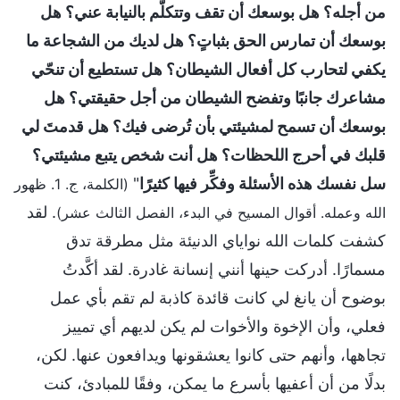
من أجله؟ هل بوسعك أن تقف وتتكلَّم بالنيابة عني؟ هل
بوسعك أن تمارس الحق بثباتٍ؟ هل لديك من الشجاعة ما
يكفي لتحارب كل أفعال الشيطان؟ هل تستطيع أن تنحّي
مشاعرك جانبًا وتفضح الشيطان من أجل حقيقتي؟ هل
بوسعك أن تسمح لمشيئتي بأن تُرضى فيك؟ هل قدمتَ لي
قلبك في أحرج اللحظات؟ هل أنت شخص يتبع مشيئتي؟
سل نفسك هذه الأسئلة وفكِّر فيها كثيرًا
"
(الكلمة، ج. 1. ظهور
. لقد
الله وعمله. أقوال المسيح في البدء، الفصل الثالث عشر)
كشفت كلمات الله نواياي الدنيئة مثل مطرقة تدق
مسمارًا. أدركت حينها أنني إنسانة غادرة. لقد أكَّدتُ
بوضوح أن يانغ لي كانت قائدة كاذبة لم تقم بأي عمل
فعلي، وأن الإخوة والأخوات لم يكن لديهم أي تمييز
تجاهها، وأنهم حتى كانوا يعشقونها ويدافعون عنها. لكن،
بدلًا من أن أعفيها بأسرع ما يمكن، وفقًا للمبادئ، كنت