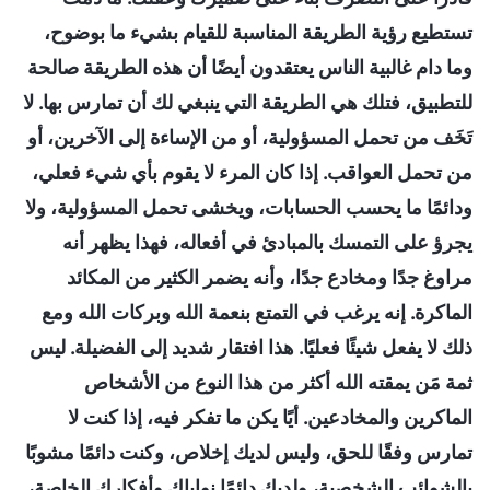
تستطيع رؤية الطريقة المناسبة للقيام بشيء ما بوضوح،
وما دام غالبية الناس يعتقدون أيضًا أن هذه الطريقة صالحة
للتطبيق، فتلك هي الطريقة التي ينبغي لك أن تمارس بها. لا
تَخَف من تحمل المسؤولية، أو من الإساءة إلى الآخرين، أو
من تحمل العواقب. إذا كان المرء لا يقوم بأي شيء فعلي،
ودائمًا ما يحسب الحسابات، ويخشى تحمل المسؤولية، ولا
يجرؤ على التمسك بالمبادئ في أفعاله، فهذا يظهر أنه
مراوغ جدًا ومخادع جدًا، وأنه يضمر الكثير من المكائد
الماكرة. إنه يرغب في التمتع بنعمة الله وبركات الله ومع
ذلك لا يفعل شيئًا فعليًا. هذا افتقار شديد إلى الفضيلة. ليس
ثمة مَن يمقته الله أكثر من هذا النوع من الأشخاص
الماكرين والمخادعين. أيًا يكن ما تفكر فيه، إذا كنت لا
تمارس وفقًا للحق، وليس لديك إخلاص، وكنت دائمًا مشوبًا
بالشوائب الشخصية، ولديك دائمًا نواياك وأفكارك الخاصة،