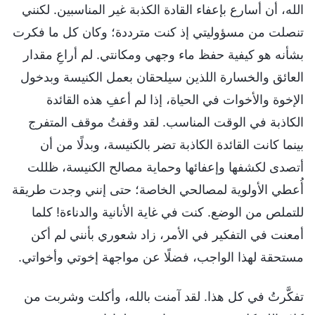
الله، أن أسارع بإعفاء القادة الكذبة غير المناسبين. لكنني
تنصلت من مسؤوليتي إذ كنت مترددة؛ وكان كل ما فكرت
بشأنه هو كيفية حفظ ماء وجهي ومكانتي. لم أراعِ مقدار
العائق والخسارة اللذين سيلحقان بعمل الكنيسة وبدخول
الإخوة والأخوات في الحياة، إذا لم أعفِ هذه القائدة
الكاذبة في الوقت المناسب. لقد وقفتُ موقف المتفرج
بينما كانت القائدة الكاذبة تضر بالكنيسة، وبدلًا من أن
أتصدى لكشفها وإعفائها وحماية مصالح الكنيسة، ظللت
أُعطي الأولوية لمصالحي الخاصة؛ حتى إنني وجدت طريقة
للتملص من الوضع. كنت في غاية الأنانية والدناءة! كلما
أمعنت في التفكير في الأمر، زاد شعوري بأنني لم أكن
مستحقة لهذا الواجب، فضلًا عن مواجهة إخوتي وأخواتي.
تفكَّرتُ في كل هذا. لقد آمنت بالله، وأكلت وشربت من