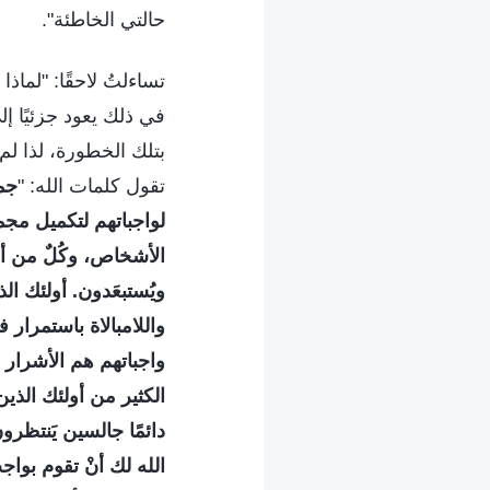
حالتي الخاطئة".
تساءلتُ لاحقًا: "لما
في ذلك يعود جزئيًا إ
بتلك الخطورة، لذا لم
تقول كلمات الله: "
جمي
لواجباتهم لتكميل مجم
الأشخاص، وكُلٌ من أ
ويُستبعَدون. أولئك ال
واللامبالاة باستمرار 
واجباتهم هم الأشرار
الكثير من أولئك الذي
دائمًا جالسين يَنتظر
الله لك أنْ تقوم بوا