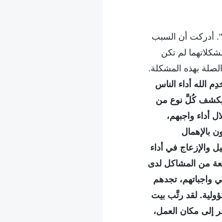
؟". أدركت أن السبب
شكلاتهما لم تكن
الصلة بهذه المشكلة.
ِم الله أداء الناس
يكشف كُلَّ نوع من
ل أداء واجبهم،
ن بالإهمال
يل والإزعاج في أداء
سعة من المشاكل لدى
في واجباتهم، تجدهم
لية. لقد رتَّب بيت
ر إلى مكان العمل،