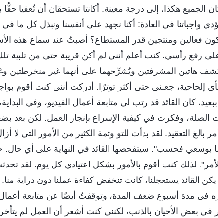
 الجميع هكذا، إلى درجة معينة. أكانتا تستحقان أن تُعفيا حقًّا 
نؤدي واجباتنا في العادة: أكنا نجهد على أنفسنا ونبذل كل ما في
 نكون فعالين ومنتجين قدر المستطاع؟ أصبتُ عند سماع هذه الأسئ
لى رفع رأسي. كنت أعلم أنني لم أكن قريبة حتى من تلبية تلك 
شف هاتين المشرفتين ويُشرِّحهما على أنهما غير منخرطتين و
 بأي إلحاحية، جعلني حتى أكثر توترًا. أدركت أنني كنت أقوم بوا
عيد، كان القائد قد رتب لي متابعة أعمال الفيديو، وفي البداية
الصلة، وفكرت في كيفية الإسراع بإنجاز العمل. لكن بعد بضعة
مر بالغ التعقيد. لقد بدأت للتو وثمة الكثير من الأمور التي لا أ
ما بوسعي فحسب". سيتفحصها القائد في النهاية على أي حال. ح
مر". لذلك كنت أقوم بالأمور بشكل اعتيادي كل يوم. لقد تحدث
يكن القائد يستعجلنا، كانت تنخفض كفاءة عملنا دون دراية منا.
ه في مدة أسبوع ضعف المدة، وتوقفتُ أيضًا عن متابعة أعمال 
في بعض الأحيان بالذنب، لكنني كنت أشعر أن العمل لم يتأخر كث