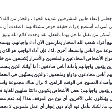
ذا جعلني إعفاء هاتين المشرفتين شديدة الخوف والحذر من الله
لى أنني لم أستطع إدراك حقيقة جوهر مشكلاتهما. اعتقدت أن م
 أتمكن من تقبل ما حل بهما بالفعل. لقد وجدت كلام الله وثيق 
ع أفراد شعب الله المختار يمارِسون الآن أداء واجباتهم، ويستخد
وعة من الناس واستبعاد أخرى. لذا، فإن أداء الواجب هو الذي 
نواع الأشخاص المخادعين والملحدين والأشرار يُكشفون من خلا
ذين يؤدون واجباتهم بأمانة أناس صادقون؛ أما أولئك الذين يتسمو
فهم أناس مخادعون ودَواهٍ وملحدون؛ والذين يتسبَّبون في التعط
 وأضداد المسيح. في الوقت الراهن، لا تزال هناك مجموعة وا
ن يؤدون واجباتهم؛ بعض الأشخاص يكونون دائمًا سلبيين للغاية 
ون ويَتكلون على الآخرين. أي نوع من الموقف هذا؟ إنه عدم مسؤو
جب ما، لكنك تتأمل فيه لأيام دون إنجاز أي عمل ملموس. لا تحض