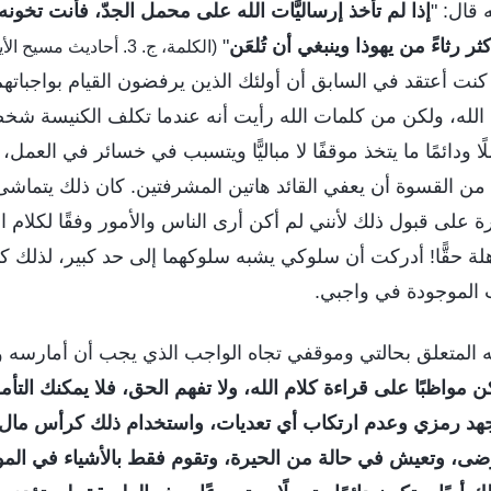
ه قال: "
إذا لم تأخذ إرساليَّات الله على محمل الجدّ، فأنت تخونه
ر رثاءً من يهوذا وينبغي أن تُلعَن
"
(الكلمة، ج. 3. أحاديث مسي
 كنت أعتقد في السابق أن أولئك الذين يرفضون القيام بواجباتهم
الله، ولكن من كلمات الله رأيت أنه عندما تكلف الكنيسة شخصً
ًا ودائمًا ما يتخذ موقفًا لا مباليًّا ويتسبب في خسائر في العمل،
كن من القسوة أن يعفي القائد هاتين المشرفتين. كان ذلك يتماشى 
ة على قبول ذلك لأنني لم أكن أرى الناس والأمور وفقًا لكلام ا
لة حقًّا! أدركت أن سلوكي يشبه سلوكهما إلى حد كبير، لذلك كا
 الموجودة في واجبي.
له المتعلق بحالتي وموقفي تجاه الواجب الذي يجب أن أمارسه 
كن مواظبًا على قراءة كلام الله، ولا تفهم الحق، فلا يمكنك الت
هد رمزي وعدم ارتكاب أي تعديات، واستخدام ذلك كرأس مال
ى، وتعيش في حالة من الحيرة، وتقوم فقط بالأشياء في الموعد 