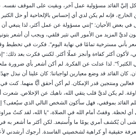
أوكل إليَّ القائد مسؤولية عمل آخر، وبقيت على الموقف نفسه. 
الخارج، فإنه لم يكن لدي أي إحساس بالإلحاحية أو حل الكثير
ل في بعض الأحيان: "إنني مسؤولة عن عمل أكثر، لذا ينبغي أن 
كون لديَّ المزيد من الأمور التي تثير قلقي، ويجب أن أشعر بتوتر 
عر بأني مسترخية تمامًا في نهاية اليوم". فكرت في تخطيط وق
 لأكون أكثر كفاءة وأنجز عملًا أكثر. لكنني فكرت بعد ذلك: "إ
الكثير؟". لذا عدلت عن الفكرة. لم أكن أشعر بأي ضرورة مل
ن. كان القائد قد وضع معيارين لواجباتنا: كان علينا أن نبذل جهدًا
عالين ومنتجين قدر الإمكان. لم أكن أحقق أيًّا منهما. كنت في
راوغة. لم يكن لديَّ قلب يتقي الله، ناهيك عن الإخلاص. شعرت أن
 القائد بموقفي، فهل سأكون الشخص التالي الذي سيُعفى؟ إذا ل
 لحظة. وقفتُ أمام الله في الصلاة، "يا الله، لقد كنتُ مراوغ
خشى أن يُكشف أمري يومًا ما وأُستبعد. لكن أكثر ما أشعر به ف
معرفة حقيقية أو كراهية لشخصيتي الفاسدة. أرجوك أرشدني ل