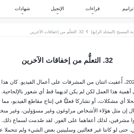
ترانيم
قراءات
الإنجيل
شهادات
 المسيح (المجلد الرابع)
32. التعلُّم من إخفاقات الآخرين
32. التعلُّم من إخفاقات الآخرين
في أكتوبر من عام 2022، أُعفيت اثنتان من المشرفات على أعمال الفيديو. كان ه
أهمية هذا العمل لكن لم يكن لديهما قط أي شعور بالإلحاحية. لقد
لا أي مشكلات، أو تشاركا فعليًّا في إنتاج مقاطع الفيديو، مما أ
ة وقال إن مثل هؤلاء الأشخاص مراوغون وغير مسؤولين، وغير م
وا مشرفين، لذلك أعفاهما على الفور. لقد صُدمت لسماع ذلك. ا
حتى لو كانتا غير فعالتين وسلبيتين بعض الشيء ولم تتحملا عبئً