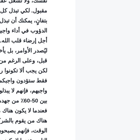
نفسك، ولا تُشغل عقلك 
مقبول. لكي تبذل كل ج
بتفانٍ، يمكنك أن تبذ
الدؤوب في أداء واجب
أجل إرضاء قلب الله. 
ليُصدر الأوامر، بل يأ
قبل، وعلى الرغم من أ
لكن يجب ألا تكونوا ر
فقط ستؤدون واجبكم
واجبهم، فإنهم لا يبذ
بين 50-60٪ 
فعندما لا يكون هناك 
هناك من يقوم بالشرك
الوقت، فإنهم يصبحون 