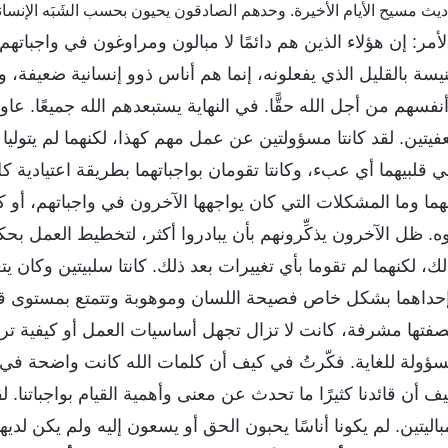
مر: إن هؤلاء الذين هم دائمًا لا مبالون ومراوغون في واجبات
يسة بالقليل الذي يفعلونه، إنما هم أناس ذوو إنسانية ضعيفة،
أنفسهم من أجل الله حقًّا. في النهاية يستبعدهم الله جميعًا. عا
فيتين. لقد كانتا مسؤولتين عن عمل مهم كهذا، لكنهما لم يتول
قلبيهما أي عبء، وكانتا تقومان بواجباتهما بطريقة اعتيادية ك
 وما المشكلات التي كان يواجهها الآخرون في واجباتهم، أو ك
وه. ظل الآخرون يذكِّرونهم بأن يبادروا أكثر، لتخطيط العمل بحك
لك، لكنهما لم تقوما بأي تغييرات بعد ذلك. كانتا سلبيتين وكان ي
 إحداهما بشكل خاص فصيحة اللسان وموهوبة وتتمتع بمستوى ق
فتها مشرفة، كانت لا تزال تجهل أساسيات العمل أو كيفية ترت
 مسؤولة للغاية. فكّرتُ في كيف أن كلمات الله كانت واضحة ف
 أن قائدنا كثيرًا ما تحدث عن معنى وأهمية القيام بواجباتنا. لق
باليتين. لم يكونا أناسًا يحبون الحق أو يسعون إليه ولم يكن لديهم