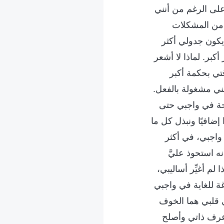
على الرغم من أنني
 من المشكلات
يكون جدولي أكثر
أكبر. لماذا لا أشعر
تي بحكمة أكبر
نني مشغولة بالفعل.
حة في واجبي حتى
 إضافيًا ونبذل كل ما
 واجبي، في أكثر
ه استحوذ عليَّ
م أغيِّر أساليبي،
ة للغاية في واجبي
ي قلبي هما الخوف
أعرف ذاتي وأصلح