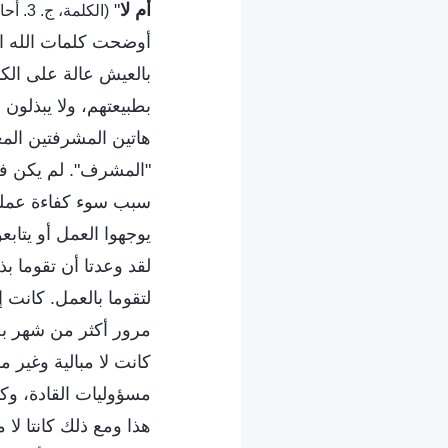
أم لا
"
(الكلمة، ج. 3. أحاديث مسيح الأيام الأخيرة. وحدهم الصادقون يحيون بحسب الشَبَه الإنساني الحق)
أوضحت كلمات الله الأ
بالعيش عالة على الكن
بطبيعتهم، ولا يبذلون 
هاتين المشرفتين المع
"المشرف". لم يكن في 
سبب سوء كفاءة عملهما
يوجهوا العمل أو يتابع
لقد وعدتا أن تقوما بذ
لتقوما بالعمل. كانت
مرور أكثر من شهر بص
كانت لا مبالية وغير
مسؤوليات القادة، وكيف
هذا ومع ذلك كانتا لا م