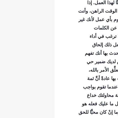
لهذا العمل. إذا
الوقت الراهن، وأنت
قوم بأي عمل لأنك غير
 عن الكلمات
لا ترغب في أداء
ل ذلك إلحاق
دث بها أنك تفهم
يس لديك ضمير حي
لَّق الأمر بالله،
 عادةً أنَّ ثمة
ندما تقوم بواجب
ة محاولتك خداع
 ما عليك فعله هو
إنْ كان محبًّا للحق