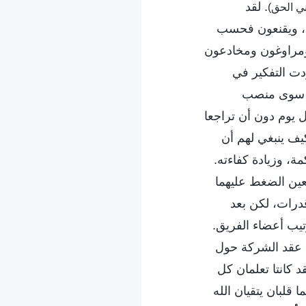
. لقد
هم، ويقنعون فحسب
 ومراوغون ومخادعون
ودت التفكير في
يا سوى منصب
ل يوم دون أن تراجعا
يف ينبغي لهم أن
مة، وزيادة كفاءته.
تعين الضغط عليهما
درات، لكن بعد
يب أعضاء الفريق.
ي عقد الشركة حول
د كانتا تعلمان كل
ا قلبان يتقيان الله