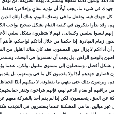
أبدًا، وتكون دائمًا متعجلًا ومتسرعًا. بهذه الطريقة، لن تؤدي 
هدك في شيء ما، يجب أولًا أن تؤديه بتفانٍ وإخلاص؛ ففقط عن
ل كل جهدك فيه، وتفعل ما في وسعك. اليوم، هناك أولئك الذين 
هم، وقد بدأوا يفكرون في كيفية القيام بشكل صحيح بواجب الك
إنهم ليسوا سلبيين وكسالى، فهم لا ينتظرون بشكل سلبي الأعل
خذون زمام المبادرة. إذا حكمنا من خلال أدائكم لواجبكم، فأنتم 
ن أداءكم لا يزال دون المستوى، فقد كان هناك القليل من النم
اضين بالوضع الراهن، بل يجب أن تستمروا في البحث، وتستمروا
 بشكل أفضل، وستصلون إلى مستوى مقبول. ولكن، عندما ي
لون قصارى جهدهم أبدًا ولا يقدمون كل ما في وسعهم، بل يقدم
من جهدهم، ويرضون بذلك حتى ينتهي ما يفعلونه. لا يمكنهم أبدًا الحفا
من يراقبهم أو يقدم الدعم لهم، فإنهم يتراخون وتفتر حماستهم؛ 
ة عن الحق، يتحمسون، لكن إذا لم يقم أحد بالشركة معهم عن
غير مبالين. ما هي المشكلة عندما يستمرون في التذبذب هكذا 