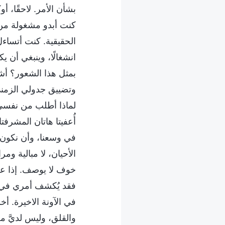
بشأن الأمر. لاحقًا، 
كنت أبدو مشغولة من 
الحقيقية. كنت أتساء
انشغالًا، وينبغي أن ي
بمثل هذا الشعور؟ أش
وتضييق جدولي الزمني،
لماذا أطلب من نفسي 
أُعفيتا هاتان المشرفتا
في وسعنا، وأن نكون ف
الأحيان، لا مبالية وم
خوف لا يوصف. إذا علم
فقد يُكشف أمري في أي
في الآونة الاخيرة. أ
والقلق، وليس لديَّ 