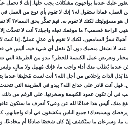
ثور عليك عندما يواجهون مشكلات يجب حلها. إنك لا تحمل عبئًا 
ن العمل، فماذا ستقول له؟ إنك لا تقوم بأي نوع من العمل في 
ل هو مسؤوليتك لكنك لا تقوم به. فيمَ تفكِّر بحق السماء؟ ألا ت
تهي الراحة فحسب؟ ما موقفك تجاه واجبك؟ أنت لا تتحدَّث إلا
ا أشياءَ تسرُّ السامعين، لكنك لا تقوم بأي عمَلٍ عمليٍّ. إذا كنتَ 
 عنه. لا تشغل منصبك دون أنْ تفعل أي شيء فيه. أليس في فع
مختار وتعريض عمل الكنيسة للخطر؟ يبدو من الطريقة التي تتح
لكن عندما يُطلَب منك أداء واجب ما، فإنك مُهمِل ولا مبالٍ، ول
لاق. iفهل هذا بَذل الذات بإخلاص من أجل الله؟ أنت لست مُخلِصًا عندما يتع
 فهل أنت قادر على خداع الله؟ يبدو في الطريقة التي تتحدث بها
ب في أن تكون عمود الكنيسة وصخرتها. على الرغم من ذلك، ع
نفعَ منك. أليس هذا خداعًا لله عن وعي؟ أتعرف ما ستكون عاقب
فضك ويستبعدك! جميع الناس ينكشفون في أداء واجباتهم، كل
، وسرعان ما سيُكشف إنْ كان شخصًا صادقًا أم مخادعًا، وما 