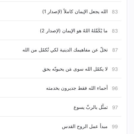
الله يجعل الإيمان كاملاً (لإصدار 1)
83
ما يُكَمِّلهُ اللهُ هو الإيمان (لإصدار 2)
83
تخلّ عن مفاهيمك الدينية لكي تُكمّل من الله
87
لا يكمّل الله سوى مَن يحبونّه بحق
93
أحماء الله فقط جديرون بخدمته
96
تمثَّل بالربِّ يسوع
97
مبدأ عمل الروح القدس
99