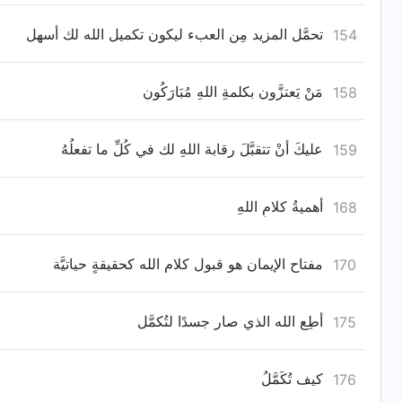
تحمَّل المزيد مِن العبء ليكون تكميل الله لك أسهل
154
مَنْ يَعتزَّون بكلمةِ اللهِ مُبَارَكُون
158
عليكَ أنْ تتقبَّلَ رقابة اللهِ لك في كُلِّ ما تفعلُهُ
159
أهميةُ كلامِ اللهِ
168
مفتاح الإيمان هو قبول كلام الله كحقيقةٍ حياتيَّة
170
أطِع الله الذي صار جسدًا لتُكمَّل
175
كيف تُكَمَّلُ
176