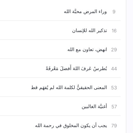
وراء المرض محبَّة الله
9
تذكير الله للإنسان
16
انهض، تعاون مع الله
29
بُطرسُ عَرفَ اللهَ أَفضلَ مَعْرفَةً
44
المعنى الحقيقيُّ لكلمة الله لم يُفهَم قط
53
أغنيَّة الغالبين
57
يجب أن يكون المخلوق في رحمة الله
79