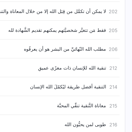
لا يمكن أن تكمَّل من قِبَل الله إلا من خلال المعاناة والتن
202
فقط مَن تتغيَّر شخصيَّتهم يمكنهم تقديم الشَّهادة لله
205
مطلب الله النّهائيِّ من البشر هو أن يعرفُوه
206
تنقية الله للإنسان ذات مغزًى عميقٍ
212
التنقية أفضل طريقة ليُكمّلَ الله الإنسان
214
معاناة التَّنقية تنقِّي المحبَّة
215
طوبى لمن يحبُّون الله
216