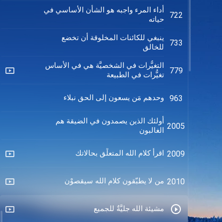
أداء المرء واجبه هو الشأن الأساسي في
722
حياته
ينبغي للكائنات المخلوقة أن تخضع
733
للخالق
التغيُّرات في الشخصيَّة هي في الأساس
779
تغيُّرات في الطبيعة
وحدهم مَن يسعون إلى الحق نبلاء
963
أولئك الذين يصمدون في الضيقة هم
2005
الغالبون
اقرأ كلام الله المتعلِّق بحالاتك
2009
من لا يطبّقون كلام الله سيقصوْن
2010
مشيئة الله جليَّةٌ للجميع