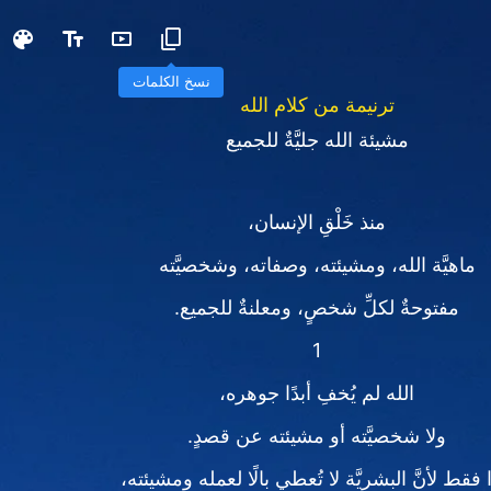
نسخ الكلمات
ترنيمة من كلام الله
مشيئة الله جليَّةٌ للجميع
منذ خَلْقِ الإنسان،
ماهيَّة الله، ومشيئته، وصفاته، وشخصيَّته
مفتوحةٌ لكلِّ شخصٍ، ومعلنةٌ للجميع.
1
الله لم يُخفِ أبدًا جوهره،
ولا شخصيَّته أو مشيئته عن قصدٍ.
 فقط لأنَّ البشريَّة لا تُعطي بالًا لعمله ومشيئته،