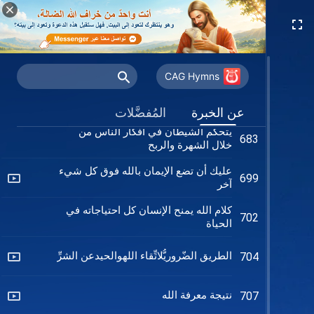
ما السبب في ألم الناس؟
663
تمتلئ الأيام بالعذاب بدون الله
664
CAG Hymns
ما ينبغي لمن يحبون الحق السعي له‎
665
عن الخبرة
المُفضَّلات
يتحكم الشيطان في أفكار الناس من
683
خلال الشهرة والربح
عليك أن تضع الإيمان بالله فوق كل شيء
699
آخر
كلام الله يمنح الإنسان كل احتياجاته في
702
الحياة
الطريق الضّروريُّلاتِّقاء اللهوالحيدعن الشرِّ
704
نتيجة معرفة الله
707