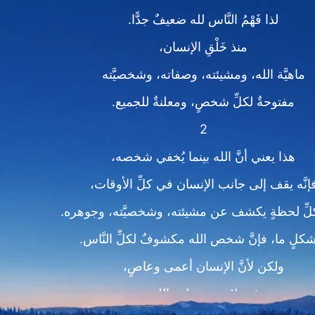
لذا فَهْمُ النَّاس لله ضعيفٌ جدًّا.
منذ خَلْقِ الإنسان،
ماهيَّة الله، ومشيئته، وصفاته، وشخصيَّته
مفتوحةٌ لكلِّ شخصٍ، ومعلنةٌ للجميع.
2
هذا يعني أنَّ الله بينما يُخفي شخصه،
إنَّه يقف إلى جانب الإنسان في كلِّ الأوقات،
ِّ لحظةٍ يكشف عن مشيئته، وشخصيَّته، وجوهره.
كلٍ ما، فإنَّ شخص الله مكشوفٌ لكلِّ النَّاس.
ولكن لأنَّ الإنسان أعمى وعاصٍ،
فهو لا يرى مظهر الله،