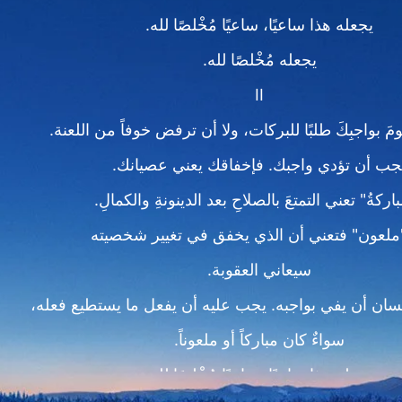
يجعله هذا ساعيًا، ساعيًا مُخْلصًا لله.
يجعله مُخْلصًا لله.
II
مَ بواجبِكَ طلبًا للبركات، ولا أن ترفض خوفاً من اللعنة.
جب أن تؤدي واجبك. فإخفاقك يعني عصيانك.
باركةُ" تعني التمتعَ بالصلاحِ بعد الدينونةِ والكمالِ.
"ملعون" فتعني أن الذي يخفق في تغيير شخصيته
سيعاني العقوبة.
سان أن يفي بواجبه. يجب عليه أن يفعل ما يستطيع فعله،
سواءٌ كان مباركاً أو ملعوناً.
يجعله هذا ساعيًا، ساعيًا مُخْلصًا لله.