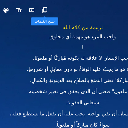
نسخ الكلمات
ترنيمة من كلام الله
واجب المرء هو مهمة أي مخلوق
I
ب الإنسان لا علاقة له بكونه مُباركًا أو ملعونًا،
ُ هو ما يجبُ عليه الوفاءُ بهِ دون مقابلٍ أو شروطٍ.
باركةُ" تعني التمتعَ بالصلاحِ بعد الدينونةِ والكمالِ.
"ملعون" فتعني أن الذي يخفق في تغيير شخصيته
سيعاني العقوبة.
سان أن يفي بواجبه. يجب عليه أن يفعل ما يستطيع فعله،
سواءٌ كان مباركاً أو ملعوناً.