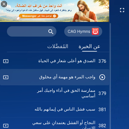
قدِّم كيانك كله لعمل الله
356
لا أحد يفهم مشيئة الله
358
CAG Hymns
ما يجب أن يسعى له الشَّباب
359
عن الخبرة
المُفضَّلات
الصدق هو أعلى شعار في الحياة
376
واجب المرء هو مهمة أي مخلوق
ممارسة الحق في أداء واجبك أمر
379
أساسي
سبب فشل الناس في إيمانهم بالله
381
النجاح أو الفشل يعتمدانِ على سعي
382
الإنسان