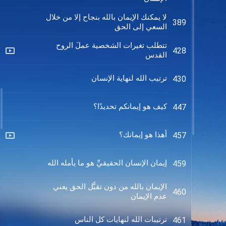
لا يمكنك الإيمان بالله بنجاح إلا من خلال
389
السعي إلى الحق
تتطلب تغيرات الشخصية عملَ الروح
428
القدس
ترتيب الله لنهاية الإنسان
430
كيف هو إيمانكم تحديدًا؟
447
أهذا هو إيمانك؟
457
إيمان الإنسان الحقيقيِّ هو ما يأمله الله
459
الإيمان بالله من دون تقبُّل الحق يعني
460
عدم الإيمان
ترتيبات الله لنهايات كل الناس
461