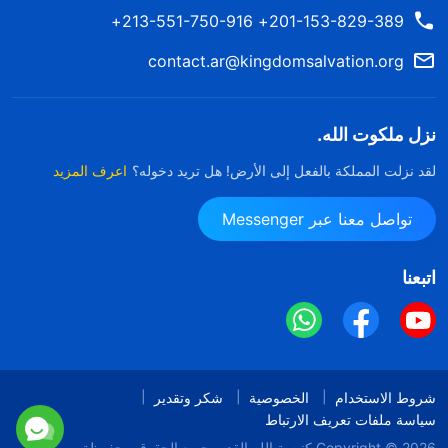
201-153-829-389+ 213-551-750-916+
contact.ar@kingdomsalvation.org
نزل ملكوت الله.
لقد نزلت المملكة بالفعل إلى الأرض! هل تريد دخوله؟
اعرف المزيد
تواصل معنا عبر Messenger
اتبعنا
شروط الاستخدام
الخصوصية
شكر وتقدير
سياسة ملفات تعريف الارتباط
Copyright © 2026
كنيسة الله القدير
جميع الحقوق محفوظة