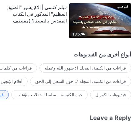
فيلم كنسي | إلامَ يشير "الضيق
العظيم" المذكور في الكتاب
المقدس بالضبط؟ (مقتطف
مميَّز من فيلم)
13:57
أنواع أخرى من الفيديوهات
قراءات من الكلمة، المجلد 1: ظهور الله وعمله
قراءات من كلمات ا
قراءات من الكلمة، المجلد 7: حول السعي إلى الحق
أفلام الإنجيل
فيديوهات الكورال
حياة الكنيسة – سلسلة حفلات منوّعات
في
Leave a Reply