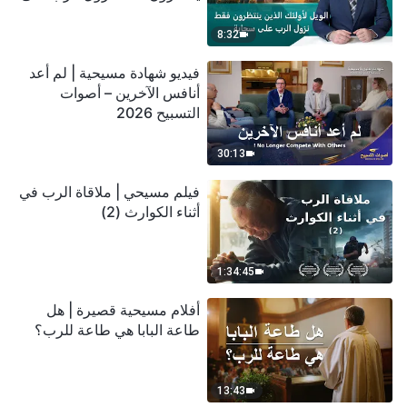
سحابة
8:32
فيديو شهادة مسيحية | لم أعد
أنافس الآخرين – أصوات
التسبيح 2026
30:13
فيلم مسيحي | ملاقاة الرب في
أثناء الكوارث (2)
1:34:45
أفلام مسيحية قصيرة | هل
طاعة البابا هي طاعة للرب؟
13:43