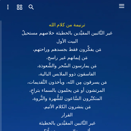
ترنيمة من كلام الله
غير التَّائبين المقيَّدين بالخطيئة خلاصهم مستحيلٌ
البيت الأول
مَن يفكِّرون فقط بجسدهم وراحتهم،
مَن إيمانهم غير راسخ،
مَن يمارسون السِّحر والشَّعوذة،
الفاسقون ذوو الملابس البالية،
مَن يسرقون مِن الله، ويأخذون التَّقديمات،
المرتشون أو مَن يحلمون بالسماء بتراخٍ،
المتكبِّرون السَّاعون للشُّهرة والثَّروة،
مَن ينشرون الكلام الأثيم.
القرار
غير التَّائبين المقيَّدين بالخطيئة