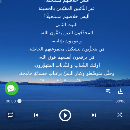
أليس خلاصهم مستحيلًا؟
غير التَّائبين المقيَّدين بالخطيئة
أليس خلاصهم مستحيلًا؟
البيت الثاني
المجدِّفون الذين يذمُّون الله،
ويقومون بإدانته،
مَن يتحزَّبون لتشكيل مجموعتهم الخاصَّة،
مَن يرفعون أنفسهم فوق الله،
أولئك الشَّباب والشَّابات المتهوِّرون،
وحتَّى متوسِّطو وكبار السنِّ برغباتٍ جسديَّةٍ جامحة،
مَن يهدفون للثَّروة والمكانة بين الآخرين،
القرار
غير التَّائبين المقيَّدين بالخطيئة
00:00
00:00
أليس خلاصهم مستحيلًا؟
غير التَّائبين المقيَّدين بالخطيئة
أليس خلاصهم مستحيلًا؟