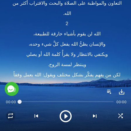
التعاون والمواظبة على الصلاة والبحث والاقتراب أكثر من
الله.
2
الله لن يقوم بأشياء خارقة للطبيعة،
والإنسان يظنُّ الله يفعل كلَّ شيء وحده،
ويكتفي بالانتظار ولا يقرأُ كلمة الله أو يصلي
وينتظر لمسة الروح.
لكن من يفهم يفكّر بشكل مختلف ويقول: الله يعمل وفقاً
لتصرفاتي.
تأثير عمله معتمد عليّ، وعليَّ أن أجتهد لتطبيق كلمته.
00:00
00:00
الحصول على الاستنارة من الرُّوح القدس يتطلَّب بعض
العمل،
التعاون والمواظبة على الصلاة، والبحث والاقتراب أكثر من