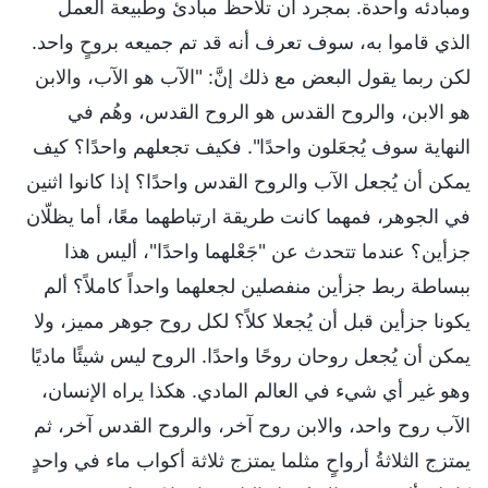
ومبادئه واحدة. بمجرد أن تلاحظ مبادئ وطبيعة العمل
الذي قاموا به، سوف تعرف أنه قد تم جميعه بروحٍ واحد.
لكن ربما يقول البعض مع ذلك إنَّ: "الآب هو الآب، والابن
هو الابن، والروح القدس هو الروح القدس، وهُم في
النهاية سوف يُجعَلون واحدًا". فكيف تجعلهم واحدًا؟ كيف
يمكن أن يُجعل الآب والروح القدس واحدًا؟ إذا كانوا اثنين
في الجوهر، فمهما كانت طريقة ارتباطهما معًا، أما يظلّان
جزأين؟ عندما تتحدث عن "جَعْلهما واحدًا"، أليس هذا
ببساطة ربط جزأين منفصلين لجعلهما واحداً كاملاً؟ ألم
يكونا جزأين قبل أن يُجعلا كلاً؟ لكل روح جوهر مميز، ولا
يمكن أن يُجعل روحان روحًا واحدًا. الروح ليس شيئًا ماديًا
وهو غير أي شيء في العالم المادي. هكذا يراه الإنسان،
الآب روح واحد، والابن روح آخر، والروح القدس آخر، ثم
يمتزج الثلاثةُ أرواحٍ مثلما يمتزج ثلاثة أكواب ماء في واحدٍ