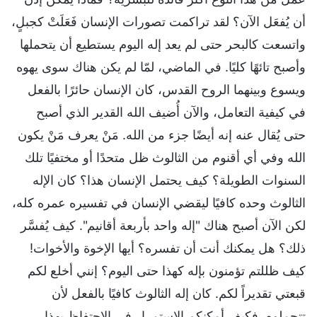
أن يُفعَل الآن؟ لقد تراكمت تصورات الإنسان فَعَلَتْ كجبلٍ،
واتسعت كالبحر حتى لم يعد إله اليوم يستطيع أن يتحملها
وأصبح تائهًا كليًا. في الماضي، لمّا لم يكن هناك سوى يهوه
ويسوع وبينهما الروح القدس، كان الإنسان حائرًا بالفعل
في كيفية التعامل، والآن أُضيف الله القدير الذي أصبح
حتى يُقال عنه إنه أيضًا جزء من الله. مَنْ يعرف مَنْ يكون
الله وفي أي أقنوم من الثالوث ظل متحدًا أو مختفيًا تلك
السنوات الطويلة؟ كيف يحتمل الإنسان هذا؟ كان الإله
الثالوث وحده كافيًا ليقضي الإنسان في تفسيره عمره كله،
لكن الآن أصبح هناك "إله واحد بأربعة أقانيم". كيف يُفسَّر
ذلك؟ هل يمكنك أنت أن تفسره؟ أيها الإخوة والأخوات!
كيف ظللتم تؤمنون بإله كهذا حتى اليوم؟ إنني أخلع لكم
قبعتي تقديراً لكم. كان إله الثالوث كافيًا بالفعل لأن
تتحملوه، فكيف أمكنكم الاستمرار في الاحتفاظ بهذا