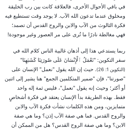
في باقي الأحوال الأخرى، فالعلاقة كانت بين رب الخليقة
ومخلوق عندما تدعون الله الآب. لا يوجد وقت تستطيع فيه
فكرة الثالوث من الآب والابن والروح القدس أن تصمد؛
فهي مغالطة نادرًا ما تُرى على مر العصور وغير موجودة!
ربما يستدعي هذا إلى أذهان غالبية الناس كلام الله في
سفر التكوين: "نَعْمَلُ ٱلْإِنْسَانَ عَلَى صُورَتِنَا كَشَبَهِنَا"
. حيث إن الله يقول "نعمل" الإنسان على
(التكوين 1: 26)
"صورتنا"، فإن "ضمير المتكلمين الجمع" هنا يشير إلى اثنين
أو أكثر؛ وحيث إنه يقول "نعمل"، فليس ثمة إله واحد
فقط. بهذه الطريقة بدأ الإنسان يعتقد في فكرة أشخاصٍ
متمايزين، ومن هذه الكلمات نشأت فكرة الآب والابن
والروح القدس. فما هي صفة الآب إذن؟ وما هي صفة
الابن؟ وما هي صفة الروح القدس؟ هل من الممكن أن