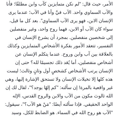
الأمر، حيث قال: "لم نكن متمايزين كآب وابن مطلقًا؛ فأنا
والآب السماوي واحد. الآب فيَّ وأنا في الآب؛ عندما يرى
الإنسان الابن، فهو يرى الآب السماوي". بعد كل ما قيل،
سواء كان الآب أو الابن، فهما روح واحد، وغير منفصلين
إلى شخصين منفصلين. بمجرد أن يشرع الإنسان في
التفسير، تتعقد الأمور بفكرة الأشخاص المتمايزين وكذلك
بالعلاقة بين آب وابن وروح. عندما يتكلم الإنسان عن
أشخاص منفصلين، أما يُعَد ذلك تجسيمًا لله؟ حتى إن
الإنسان يرتب الأشخاص كشخصٍ أول وثانٍ وثالث؛ ليست
هذه كلها إلا تخيلات الإنسان ولا تستحق الإشارة إليها، وهي
غير واقعية بالمرة! إن سألته: "كم إلهًا يوجد؟"، لقال لك إن
الله ثالوث مكون من الآب والابن والروح القدس، الإله
الواحد الحقيقي. فإذا سألته أيضًا: "مَنْ هو الآب؟"، سيقول:
"الآب هو روح الله في السماء. هو الضابط للكل، وسيد