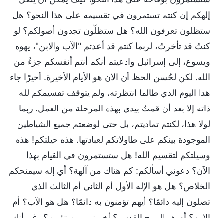
إلهكم إن كنتم تستمرون في تقسيمه على هذا النحو؟ هل
ستظلون تعرفون الله؟ هل ستظلّون تجدون أصولكم؟ لو
كنتُ قد تأخرتُ، لربما كنتم قد أعدتم "الآب والابن"، يهوه
ويسوع، إلى إسرائيل وادعيتم أنكم أنتم أنفسكم جزءٌ من
الله. لكن لحُسن الحظ أن الآن هو الأيام الأخيرة. أخيرًا جاء
هذا اليوم الذي طالما انتظرته، ولم يتوقف تقسيمكم لله
ذاته إلا بعد أن قمتُ بيدي بهذه المرحلة من العمل. ربما
لولا هذا، لكنتم تماديتم، بل حتى لوضعتم جميع الشياطين
الموجودة بينكم على طاولاتكم لعبادتها. هذه حيلتكم! هذه
وسيلتكم لتقسيم الله! هل ستستمرون في القيام بهذا
الآن؟ دعوني أسألكم: كم هناك من آلهة؟ أي إله سيمنحكم
الخلاص؟ هل هو الإله الأول أم الثاني أم الثالث الذي
تصلون إليه دائمًا؟ أيهم تؤمنون به دائمًا؟ هل هو الآب؟ أم
الابن؟ أم هو الروح القدس؟ أخبرني بمن تؤمن؟ رغم أنك