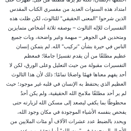
امتداد هذه السنوات العديد من مفسري الكتاب المقدس
الذين شرحوا "المعنى الحقيقي" للثالوث، لكن ظلت هذه
التفسيرات للإله الثالوث – بوصفه ثلاثة أشخاص متمايزين
ومتحدين في الجوهر – مبهمة وغير واضحة، وبات جميع
الناس في حيرة بشأن "تركيب" الله. لم يتمكن إنسان
عظيم مطلقًا من أن يقدم تفسيرًا جامعًا؛ فمعظم
التفسيرات مقبولة من حيث التعليل وعلى الورق، لكن لا
أحد يفهم معناها فهمًا واضحًا تمامًا؛ ذلك لأن هذا الثالوث
العظيم الذي يحتفظ به الإنسان في قلبه غير موجود؛ حيث
لم ير أحد مطلقًا ملامح الله الحقيقية، ولم يكن أحدٌ
محظوظًا بما يكفي ليصعد إلى مسكن الله لزيارته حتى
يفحص بنفسه الأشياء الموجودة في مكان وجود الله،
ويحدد بالضبط عدد عشرات الآلاف أو مئات الملايين من
الأجيال الموجودة في "بيت الله" أو ليتحقق من عدد