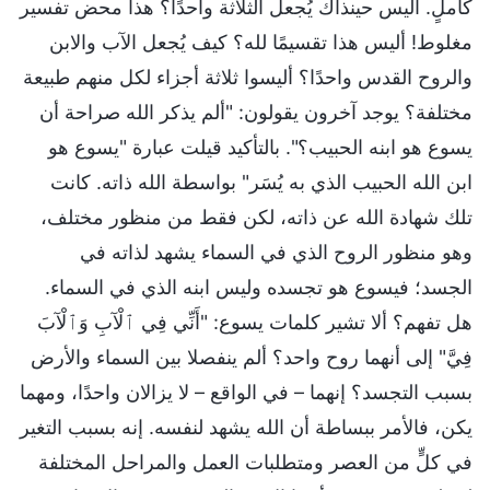
كاملٍ. أليس حينذاك يُجعل الثلاثة واحدًا؟ هذا محض تفسير
مغلوط! أليس هذا تقسيمًا لله؟ كيف يُجعل الآب والابن
والروح القدس واحدًا؟ أليسوا ثلاثة أجزاء لكل منهم طبيعة
مختلفة؟ يوجد آخرون يقولون: "ألم يذكر الله صراحة أن
يسوع هو ابنه الحبيب؟". بالتأكيد قيلت عبارة "يسوع هو
ابن الله الحبيب الذي به يُسَر" بواسطة الله ذاته. كانت
تلك شهادة الله عن ذاته، لكن فقط من منظور مختلف،
وهو منظور الروح الذي في السماء يشهد لذاته في
الجسد؛ فيسوع هو تجسده وليس ابنه الذي في السماء.
هل تفهم؟ ألا تشير كلمات يسوع: "أَنِّي فِي ٱلْآبِ وَٱلْآبَ
فِيَّ" إلى أنهما روح واحد؟ ألم ينفصلا بين السماء والأرض
بسبب التجسد؟ إنهما – في الواقع – لا يزالان واحدًا، ومهما
يكن، فالأمر ببساطة أن الله يشهد لنفسه. إنه بسبب التغير
في كلٍّ من العصر ومتطلبات العمل والمراحل المختلفة