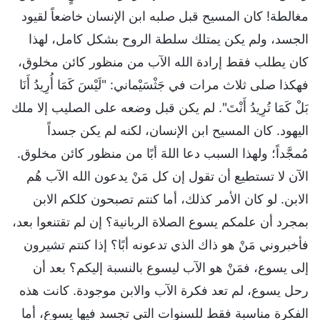
مغالطة! كان المسيح قبل صلبه ابن الإنسان خاضعاً لقيود
الجسد، ولم يكن يمتلك سلطة الروح بشكل كامل، لهذا
كان يطلب فقط إرادة الله الآب من منظور كائن مخلوق،
فهكذا صلى ثلاث مرات في جَثْسَيْماني: "لَيْسَ كَمَا أُرِيدُ أَنَا
بَلْ كَمَا تُرِيدُ أَنْتَ". لم يكن قبل وضعه على الصليب إلا ملك
اليهود. كان المسيح ابن الإنسان، لكنه لم يكن جسداً
مُمجَّداً؛ ولهذا السبب دعا اللهَ أبًا من منظور كائن مخلوق.
الآن لا تستطيع أن تقول إن كل مَنْ يدعون الله الآب هُم
الابن. لو كان الأمر كذلك، أما كنتم تصبحون كلكم الابن
بمجرد أن علمكم يسوع الصلاة الربانية؟ إن لم تقتنعوا بعد،
فأخبروني مَنْ هو ذاك الذي تدعونه أبًا؟ إذا كنتم تشيرون
إلى يسوع، فمَنْ هو الآب ليسوع بالنسبة إليكم؟ بعد أن
رحل يسوع، لم تعد فكرة الآب والابن موجودة. كانت هذه
الفكرة مناسبة فقط للسنوات التي تجسد فيها يسوع، أما