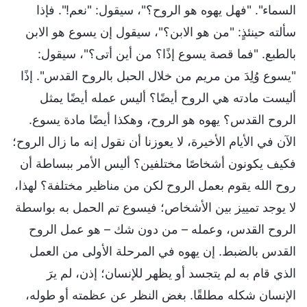
السماء". "فهل يهوه هو الروح؟"، سيقول: "نعم!". فإذا
سألته حينئذٍ: "من هو الابن؟"، سيقول إن يسوع هو الابن
بالطبع. "فما قصة يسوع إذًا؟ من أين أتى؟"، سيقول:
"يسوع وُلِدَ من مريم من خلال الحبل بالروح القدس". إذًا
أليست مادته هي الروح أيضًا؟ أليس عمله أيضًا يمثل
الروح القدس؟ يهوه هو الروح، وهكذا أيضًا مادة يسوع.
الآن في الأيام الأخيرة، لا يعوزنا أن نقول إنه ما زال الروح؛
فكيف يكونون أشخاصًا مختلفين؟ أليس الأمر ببساطة أن
روح الله يقوم بعمل الروح لكن من مناظير مختلفة؟ لهذا،
لا يوجد تمييز بين الأشخاص؛ فيسوع تم الحمل به بواسطة
الروح القدس، وعمله – من دون شك – هو عمل الروح
القدس بالضبط. إن يهوه في المرحلة الأولى من العمل
الذي قام به لم يتجسد أو يظهر للإنسان؛ إذن، لم يرَ
الإنسان شكله مطلقًا. بغض النظر عن عظمته أو طوله،