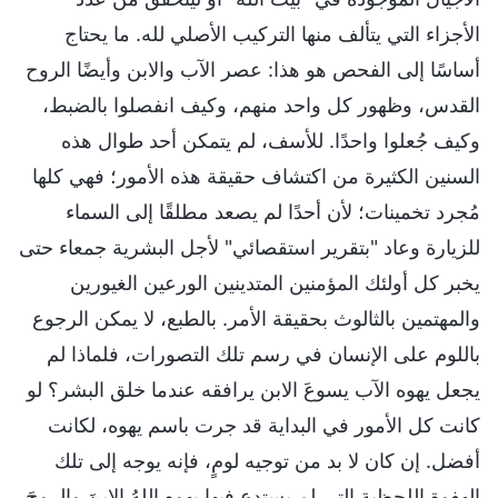
الأجزاء التي يتألف منها التركيب الأصلي لله. ما يحتاج
أساسًا إلى الفحص هو هذا: عصر الآب والابن وأيضًا الروح
القدس، وظهور كل واحد منهم، وكيف انفصلوا بالضبط،
وكيف جُعلوا واحدًا. للأسف، لم يتمكن أحد طوال هذه
السنين الكثيرة من اكتشاف حقيقة هذه الأمور؛ فهي كلها
مُجرد تخمينات؛ لأن أحدًا لم يصعد مطلقًا إلى السماء
للزيارة وعاد "بتقرير استقصائي" لأجل البشرية جمعاء حتى
يخبر كل أولئك المؤمنين المتدينين الورعين الغيورين
والمهتمين بالثالوث بحقيقة الأمر. بالطبع، لا يمكن الرجوع
باللوم على الإنسان في رسم تلك التصورات، فلماذا لم
يجعل يهوه الآب يسوعَ الابن يرافقه عندما خلق البشر؟ لو
كانت كل الأمور في البداية قد جرت باسم يهوه، لكانت
أفضل. إن كان لا بد من توجيه لومٍ، فإنه يوجه إلى تلك
الهفوة اللحظية التي لم يستدعِ فيها يهوه اللهُ الابنَ والروحَ