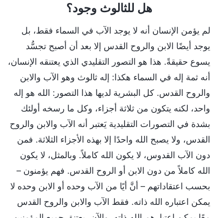
هل للثالوث وجود؟
لم يؤمن الإنسان أنه لا يوجد الآب في السماء فقط، بل
يوجد أيضًا الابن والروح القدس إلا بعد أن أصبح تجسُّد
يسوع حقيقةً. هذا هو التصور التقليدي الذي يعتنقه الإنسان،
أنه ثمة إله في السماء هكذا: إله ثالوث وهو الآب والابن
والروح القدس. كل البشرية لديها هذا التصور: الله هو إله
واحد، لكنه يتكون من ثلاثة أجزاء، وكل ما رسخه أولئك
بشدة في التصورات التقليدية يَعتبر أنه الآب والابن والروح
القدس، ولا يصبح الله واحدًا إلا بهذه الأجزاء الثلاثة. فمن
دون الآب القدوس، لا يكون الله كاملاً. وبالمثل، لا يكون
الله كاملاً من دون الابن أو الروح القدس. فهم يؤمنون –
بحسب اعتقاداتهم – أنَّ أيًا من الآب وحده أو الابن وحده لا
يمكن اعتباره الله ذاته. فقط الآب والابن والروح القدس
معًا يمكن اعتبارهم الله ذاته. والآن، يعتنق جميع المؤمنين