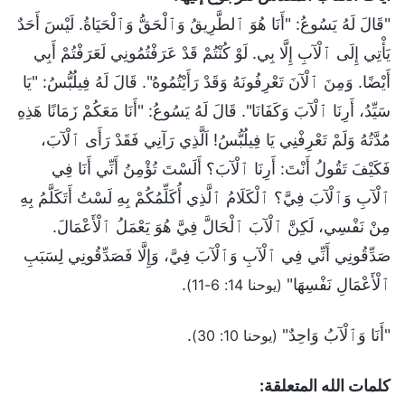
"قَالَ لَهُ يَسُوعُ: "أَنَا هُوَ ٱلطَّرِيقُ وَٱلْحَقُّ وَٱلْحَيَاةُ. لَيْسَ أَحَدٌ
يَأْتِي إِلَى ٱلْآبِ إِلَّا بِي. لَوْ كُنْتُمْ قَدْ عَرَفْتُمُونِي لَعَرَفْتُمْ أَبِي
أَيْضًا. وَمِنَ ٱلْآنَ تَعْرِفُونَهُ وَقَدْ رَأَيْتُمُوهُ". قَالَ لَهُ فِيلُبُّسُ: "يَا
سَيِّدُ، أَرِنَا ٱلْآبَ وَكَفَانَا". قَالَ لَهُ يَسُوعُ: "أَنَا مَعَكُمْ زَمَانًا هَذِهِ
مُدَّتُهُ وَلَمْ تَعْرِفْنِي يَا فِيلُبُّسُ! اَلَّذِي رَآنِي فَقَدْ رَأَى ٱلْآبَ،
فَكَيْفَ تَقُولُ أَنْتَ: أَرِنَا ٱلْآبَ؟ أَلَسْتَ تُؤْمِنُ أَنِّي أَنَا فِي
ٱلْآبِ وَٱلْآبَ فِيَّ؟ ٱلْكَلَامُ ٱلَّذِي أُكَلِّمُكُمْ بِهِ لَسْتُ أَتَكَلَّمُ بِهِ
مِنْ نَفْسِي، لَكِنَّ ٱلْآبَ ٱلْحَالَّ فِيَّ هُوَ يَعْمَلُ ٱلْأَعْمَالَ.
صَدِّقُونِي أَنِّي فِي ٱلْآبِ وَٱلْآبَ فِيَّ، وَإِلَّا فَصَدِّقُونِي لِسَبَبِ
ٱلْأَعْمَالِ نَفْسِهَا"
.
(يوحنا 14: 6-11)
"أَنَا وَٱلْآبُ وَاحِدٌ"
.
(يوحنا 10: 30)
كلمات الله المتعلقة: