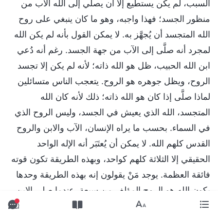
السبب، لم يكن يستطيع إلا أن يصلي إلى الله الآب من
منظور الجسد؛ فهذا واجبه، وهو ما كان ينبغي على روح
الله المتجسد أن يُجهَّز به. لا يمكن القول بأنه لم يكن الله
لمجرد أنه صلَّى إلى الآب من جهة الجسد. رغم أنه دُعي
ابن الله الحبيب، ظل هو الله ذاته؛ لأنه لم يكن إلا تجسد
الروح، ويظل جوهره هو الروح. يتعجب الناس متسائلين
لماذا صلَّى إذا كان هو الله ذاته؛ ذلك لأنه كان الله
المتجسد، الله الذي يعيش في الجسد، وليس الروح الذي
في السماء. بحسب ما يراه الإنسان، الآب والابن والروح
القدس كلهم الله. لا يمكن أن يُعتَبَر أنه الإله الواحد
الحقيقي إلا الثلاثة كلهم كواحد، وبهذه الطريقة تكون قوته
فائقة العظمة. يوجد مَنْ يقولون إنه بهذه الطريقة وحدها
يكون الله هو الروح المؤلف من سبعة. عندما صلى الابن
بعد مجيئه، فهذا كان الروح الذي صلى إليه. إنه في الواقع