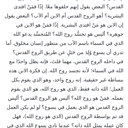
القدس؟ البعض يقول إنهم خلقوها معًا. إذًا فمَنْ افتدى
البشرية؟ أهو الروح القدس أم الابن أم الآب؟ البعض يقول
إن الابن هو مَنْ افتدى البشرية. إذًا فمَنْ هو الابن في
جوهره؟ أليس هو تجسُّد روح الله؟ المُتجسِّد يدعو الله
الذي في السماء باسم الآب من منظور إنسان مخلوق. أما
تدري أن يسوع وُلِدَ من حَبَلٍ عن طريق الروح القدس؟
في داخله الروح القدس، مهما قلتَ، فإنه يظل واحدًا مع
الله في السماء؛ لأنه تجسد روح الله. إن فكرة الابن هذه
ببساطة غير حقيقية. إنه روح واحد، وهو الذي يقوم بكل
العمل؛ الله ذاته فقط، الذي هو روح الله، هو الذي يقوم
بعمله. فمَنْ هو روح الله؟ أليس هو الروح القدس؟ أليس
الروح القدس هو الذي يعمل في يسوع؟ لو لم يكن العمل
قد تم بواسطة الروح القدس (الذي هو روح الله)، فهل
كان عمله يمثل الله ذاته؟ عندما نادى يسوع الله الذي في