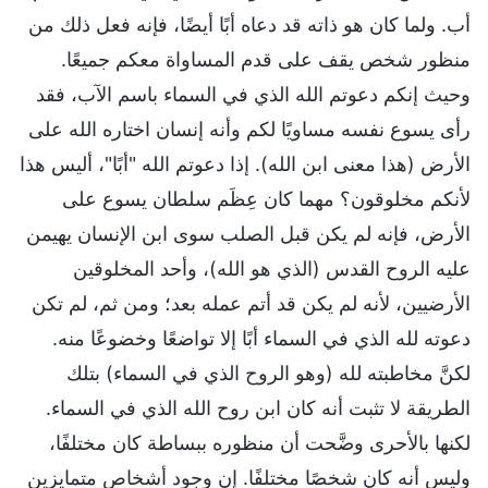
أب. ولما كان هو ذاته قد دعاه أبًا أيضًا، فإنه فعل ذلك من
منظور شخص يقف على قدم المساواة معكم جميعًا.
وحيث إنكم دعوتم الله الذي في السماء باسم الآب، فقد
رأى يسوع نفسه مساويًا لكم وأنه إنسان اختاره الله على
الأرض (هذا معنى ابن الله). إذا دعوتم الله "أبًا"، أليس هذا
لأنكم مخلوقون؟ مهما كان عِظَم سلطان يسوع على
الأرض، فإنه لم يكن قبل الصلب سوى ابن الإنسان يهيمن
عليه الروح القدس (الذي هو الله)، وأحد المخلوقين
الأرضيين، لأنه لم يكن قد أتم عمله بعد؛ ومن ثم، لم تكن
دعوته لله الذي في السماء أبًا إلا تواضعًا وخضوعًا منه.
لكنَّ مخاطبته لله (وهو الروح الذي في السماء) بتلك
الطريقة لا تثبت أنه كان ابن روح الله الذي في السماء.
لكنها بالأحرى وضَّحت أن منظوره ببساطة كان مختلفًا،
وليس أنه كان شخصًا مختلفًا. إن وجود أشخاصٍ متمايزين