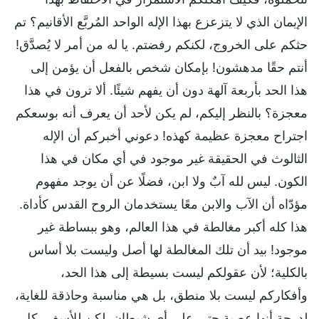
الإيمان الذي لا يتزعزع بهذا الإله الواحد المُربَّع الأقانيم؟ تم
حثكم على الخروج، لكنكم رفضتم. يا له من أمر لا يُصدَّق!
أنتم حقًا مدهشون! بإمكان شخص بالفعل أن يؤمن إلى
هذا الحد بأربعة آلهة دون أن يفهم شيئًا. ألا ترون في هذا
معجزة؟ بالنظر إليكم، لم يكن لأحد أن يعرف أنه بوسعكم
اجتراح معجزة عظيمة كهذه! دعوني أخبركم أن الإله
الثالوث في الحقيقة غير موجود في أي مكان في هذا
الكون. ليس لله آبٌ ولا ابن، فضلًا عن أن يوجد مفهوم
مؤدّاه أن الآب والابن معًا يستخدمان الروح القدس كأداة.
هذا كله أكبر مغالطة في هذا العالم، وهو ببساطة غير
موجود! بيد أن تلك المغالطة لها أصل وليست بلا أساس
بالكلية؛ لأن عقولكم ليست بسيطة إلى هذا الحد،
وأفكاركم ليست بلا منطق، بل هي مناسبة وحاذقة للغاية،
لدرجة أنها عصية حتى على أي شيطان. لكن للأسف، كل