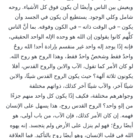
ويعيش بين الناس وأيضًا أن يكون فوق كل الأشياء. روحه
شامل وكلي الوجود. يستطيع أن يكون في الجسد وأن
يكون – في الوقت ذاته – في الكون وفوقه. بما أنَّ الناس
كلَّهم كانوا يقولون إن الله هو وحده الإله الواحد الحقيقي،
فإنه إذًا يوجد إله واحد غير منقسم بإرادة أحد! الله روحٌ
واحدٌ فقط وشخصٌ واحدٌ فقط، وهذا الروح هو روح الله.
لو كان الأمر كما تقول، الآب والابن والروح القدس، أفلا
يكونون ثلاثة آلهة؟ حيث يكون الروح القدس شيئًا، والابن
شيئًا آخر، والآب شيئًا آخر كذلك، ذواتهم مختلفة
وجواهرهم مختلفة، فكيف إذًا يكون كل واحد منهم جزءًا
من إلهٍ واحد؟ الروح القدس روح، هذا يسهل على الإنسان
فهمه. إن كان الأمر كذلك، فإن الآب، من باب أولى، هو
أيضًا روحٌ؛ فهو لم ينزل على الأرض ولم يتجسد. إنه يهوه
الله في قلب الإنسان، وهو أيضًا روح بالتأكيد. فما العلاقة