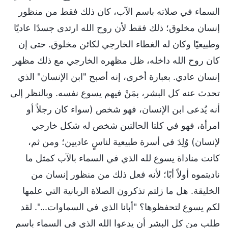
السماء في صلاته باسم الآب، كان ذلك فقط من منظور
إنسان مخلوق؛ ذلك فقط لأن روح الله ارتدى جسدًا عاديًا
وطبيعيًا وكان له الغطاء الخارجي لكائن مخلوق. حتى إن
كان روح الله داخله، ظل مظهره الخارجي مع ذلك مظهر
إنسان عادي. بعبارة أخرى، إنه أصبح "ابن الإنسان" الذي
تحدث عنه كل البشر، بمَنْ فيهم يسوع نفسه. وبالنظر إلى
أنه يُدعى ابن الإنسان، فهو شخص (سواء كان رجلاً أو
امرأة، فهو في كلتا الحالتين شخص له شكل خارجي
لإنسان) وُلِدَ في أسرة طبيعية لناسٍ عاديين؛ ومن ثم،
كانت مناداة يسوع لله الذي في السماء بالآب كمثل ما
ناديتموه أولاً أبًا؛ لأنه فعل ذلك من منظور إنسان من
الخليقة. هل ما زلتم تذكرون الصلاة الربانية التي علمها
لكم يسوع لتحفظوها؟ "أبانا الذي في السماوات...". لقد
طلب من كل البشر أن يدعوا الله الذي في السماء باسم