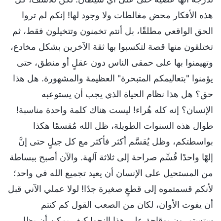
هذه الأفكار محض مغالطات ولا وجود لها! إنكم لم تروا
الحق الواقعي مطلقًا، بل أنتم تخمنون وتتخيلون فقط، ثم
تختلقون منها قصة لتكسبوا بها ثقة الآخرين بشكل مخادع،
وتهيمنوا بها على حمقى الناس دون عقلٍ أو منطق، حتى
يؤمنوا "بتعاليمكم المتبحرة" العظيمة والمشهورة. هل هذا
حق؟ هل هذا نظام الحياة الذي يجب أن يستوعبه
الإنسان؟ إنه كله هُراء! ليست هناك كلمة واحدة مناسبة!
طوال هذه السنوات الطويلة، ظل الله مُقسمًا هكذا
بواسطتكم، وظل يُقسَّم أكثر فأكثر مع كل جيلٍ حتى إنَّ
إلهًا واحدًا قُسِّم صراحة إلى ثلاثة آلهة. والآن أصبح ببساطة
من المستحيل على الإنسان أن يعيد تجميع الله في واحد؛
لأنكم قسمتموه إلى قطعٍ صغيرة جدًا! لولا عملي الآني قبل
أن يفوت الأوان، لكان من الصعب القول كم كنتم
ستستمرون بوقاحة على هذا النحو! كيف يمكن أن يظل