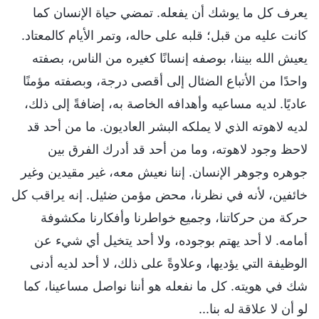
يعرف كل ما يوشك أن يفعله. تمضي حياة الإنسان كما
كانت عليه من قبل؛ قلبه على حاله، وتمر الأيام كالمعتاد.
يعيش الله بيننا، بوصفه إنسانًا كغيره من الناس، بصفته
واحدًا من الأتباع الضئال إلى أقصى درجة، وبصفته مؤمنًا
عاديًا. لديه مساعيه وأهدافه الخاصة به، إضافةً إلى ذلك،
لديه لاهوته الذي لا يملكه البشر العاديون. ما من أحد قد
لاحظ وجود لاهوته، وما من أحد قد أدرك الفرق بين
جوهره وجوهر الإنسان. إننا نعيش معه، غير مقيدين وغير
خائفين، لأنه في نظرنا، محض مؤمن ضئيل. إنه يراقب كل
حركة من حركاتنا، وجميع خواطرنا وأفكارنا مكشوفة
أمامه. لا أحد يهتم بوجوده، ولا أحد يتخيل أي شيء عن
الوظيفة التي يؤديها، وعلاوةً على ذلك، لا أحد لديه أدنى
شك في هويته. كل ما نفعله هو أننا نواصل مساعينا، كما
لو أن لا علاقة له بنا...