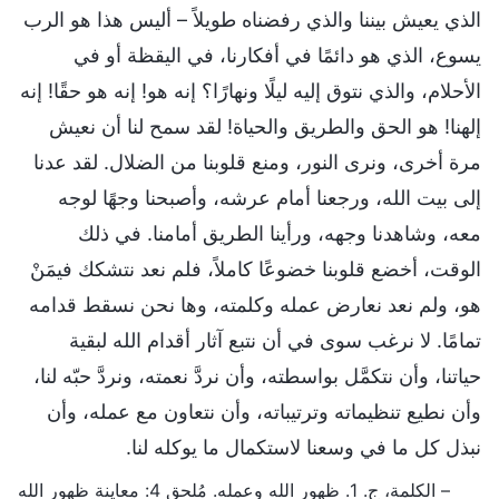
الذي يعيش بيننا والذي رفضناه طويلاً – أليس هذا هو الرب
يسوع، الذي هو دائمًا في أفكارنا، في اليقظة أو في
الأحلام، والذي نتوق إليه ليلًا ونهارًا؟ إنه هو! إنه هو حقًا! إنه
إلهنا! هو الحق والطريق والحياة! لقد سمح لنا أن نعيش
مرة أخرى، ونرى النور، ومنع قلوبنا من الضلال. لقد عدنا
إلى بيت الله، ورجعنا أمام عرشه، وأصبحنا وجهًا لوجه
معه، وشاهدنا وجهه، ورأينا الطريق أمامنا. في ذلك
الوقت، أخضع قلوبنا خضوعًا كاملاً، فلم نعد نتشكك فيمَنْ
هو، ولم نعد نعارض عمله وكلمته، وها نحن نسقط قدامه
تمامًا. لا نرغب سوى في أن نتبع آثار أقدام الله لبقية
حياتنا، وأن نتكمَّل بواسطته، وأن نردَّ نعمته، ونردَّ حبّه لنا،
وأن نطيع تنظيماته وترتيباته، وأن نتعاون مع عمله، وأن
نبذل كل ما في وسعنا لاستكمال ما يوكله لنا.
– الكلمة، ج. 1. ظهور الله وعمله. مُلحق 4: معاينة ظهور الله