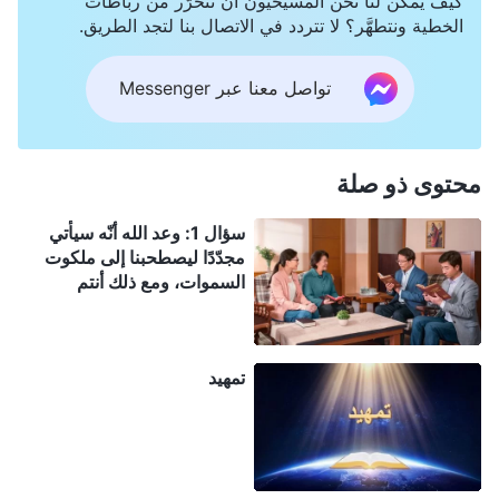
كيف يمكن لنا نحن المسيحيون أن نتحرَّر من رباطات
قد صار جسدًا ونزل إلى الأرض سرًا بالفعل، وهو أمر يختلف
الخطية ونتطهَّر؟ لا تتردد في الاتصال بنا لتجد الطريق.
تمامًا عن فهمنا، فما الذي يحدث هنا؟
تواصل معنا عبر Messenger
محتوى ذو صلة
سؤال 1: وعد الله أنّه سيأتي
مجدّدًا ليصطحبنا إلى ملكوت
السموات، ومع ذلك أنتم
تشهدون أنّ الربّ تجسّد فعلاً
ليقوم بعمل الدينونة في الأيام
الأخيرة. ويتنبّأ الكتاب المقدّس
تمهيد
بوضوح أنّ الرب سينزل على
الغمام بقوّة ومجد عظيمين.
وهذا مختلف تمامًا عمّا شهدتم
له بأن الربّ تجسّد فعلاً ونزل
خلسة بين البشر.