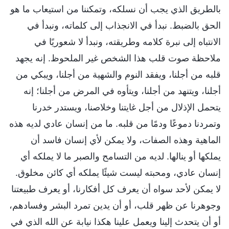
بالطريق الذي يجب أن نسلكه، وتمكننا من استيعاب ما هو
الحق بالضبط. نبدأ في الانجذاب إلى كلماته، ونبدأ في
الانتباه إلى نبرة كلامه وطريقته، ونبدأ لا شعوريًا في
ملاحظة صوت قلب هذا الشخص غير الملحوظ. إنه يجهد
قلبه من أجلنا، ويفقد النوم والشهية من أجلنا، ويبكي من
أجلنا، ويتنهد من أجلنا، ويتأوه في المرض من أجلنا؛ إنه
يتحمل الإذلال من أجل غايتنا وخلاصنا، ويستدر خدرنا
وتمردنا دموعًا ودمًا من قلبه. ما من إنسان عادي لديه هذه
الماهية وهذه الصفات، ولا يمكن لأي إنسان فاسد أن
يملكها أو ينالها. لديه من التسامح والصبر ما لا يملكه أي
إنسان عادي، ومحبته ليست شيئًا يملكه أي كائن مخلوق.
لا يمكن لأحد سواه أن يعرف كل أفكارنا، أو يعرف طبيعتنا
وجوهرنا عن ظهر قلب، أو أن يدين تمرد البشر وفسادهم،
أو أن يتحدث إلينا ويعمل علينا هكذا نيابة عن الله الذي في