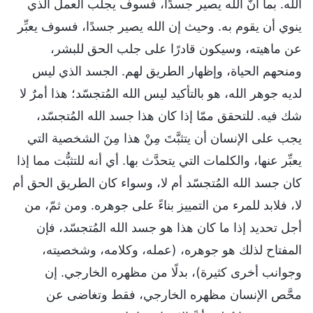
الله. بما أنَّ الله يصير جسدًا، فسوف يجلب العمل الذي
ينوي أن يقوم به. وحيث إن الله يصير جسدًا، فسوف يعبِّر
عن ماهيته، وسيكون قادرًا على جلب الحق للبشر،
ومنحهم الحياة، وإظهار الطريق لهم. الجسد الذي ليس
لديه جوهر الله، هو بالتأكيد ليس الله المُتجسّد؛ هذا أمرٌ لا
شك فيه. للتحقق ممّا إذا كان هذا جسد الله المُتجسّد،
يجب على الإنسان أن يتثبَّتَ مِنْ هذا مِنَ الشخصية التي
يعبِّر عنها، والكلمات التي يتحدَّث بها. أي أنه للتثبُّت مما إذا
كان جسد الله المُتجسّد أم لا، وسواء كان الطريق الحق أم
لا، فلابد للمرء من التمييز بناءً على جوهره. ومن ثمّ، من
أجل تحديد إذا ما كان هذا هو جسد الله المُتجسّد، فإن
المفتاح لذلك هو جوهره، (عمله، وكلامه، وشخصيته،
وجوانب أخرى كثيرة)، بدلًا من مظهره الخارجي. إن
محَّص الإنسان مظهره الخارجي، فقط وتغاضى عن