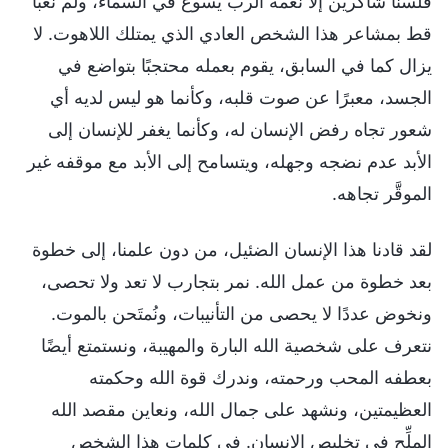
فلسنا شاكرين إلا نعمة الرب يسوع في السماء، ولم نعبأ
قط بمشاعر هذا الشخص العادي الذي يمتلك اللاهوت. لا
يزال كما في السابق، يقوم بعمله محتجبًا بتواضع في
الجسد، معبرًا عن صوت قلبه، وكأنما هو ليس لديه أي
شعور تجاه رفض الإنسان له، وكأنما يغفر للإنسان إلى
الأبد عدم نضجه وجهله، ويتسامح إلى الأبد مع موقفه غير
الموقَّر تجاهه.
لقد قادنا هذا الإنسان الضئيل، من دون علمنا، إلى خطوة
بعد خطوة من عمل الله. نمر بتجارب لا تعد ولا تحصى،
ونخوض عددًا لا يحصى من التأنيبات، ونُمتَحن بالموت.
نتعرف على شخصية الله البارة والمهيبة، ونستمتع أيضًا
بعطفه المحب ورحمته، وندرك قوة الله وحكمته
العظيمتين، ونشهد على جمال الله، ونعاين مقصد الله
الملِّح في تخليص الإنسان. في كلمات هذا الشخص