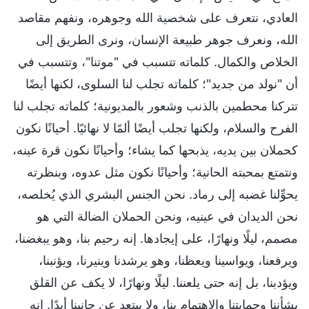
العادي، نتعرف على شخصية الله وجوهره، ونفهم مقاصد
الله، ونعرف جوهر طبيعة الإنسان، ونرى الطريق إلى
الخلاص والكمال. كلماته تتسبب في "موتنا"، وتتسبب في
أن "نولد من جديد"؛ كلماته تجلب لنا السلوى، لكنها أيضًا
تتركنا محطمين بالذنب وشعور بالمديونية؛ كلماته تجلب لنا
الفرح والسلام، ولكنها تجلب أيضًا ألمًا لا نهائيًا. أحيانًا نكون
كحملان بين يديه، يذبحها كما يشاء؛ وأحيانًا نكون قرة عينه،
ونتمتع بمحبته الحانية؛ وأحيانًا نكون مثل عدوه، وبنظرته
يحوِّلنا غضبه إلى رماد. نحن الجنس البشري الذي يُخلصه،
نحن الديدان في عينيه، ونحن الحملان الضالة التي هو
مصمم، ليلًا ونهارًا، على إيجادها. إنه رحيم بنا، وهو يبغضنا،
ويرفعنا، ويواسينا ويعظنا، وهو يرشدنا وينيرنا، ويؤنبنا،
ويؤدبنا، بل إنه حتى يلعننا. ليلًا ونهارًا، لا يكف عن القلق
بشأننا وحمايتنا والاهتمام بنا، ولا يبتعد عن جانبنا أبدًا. إنه