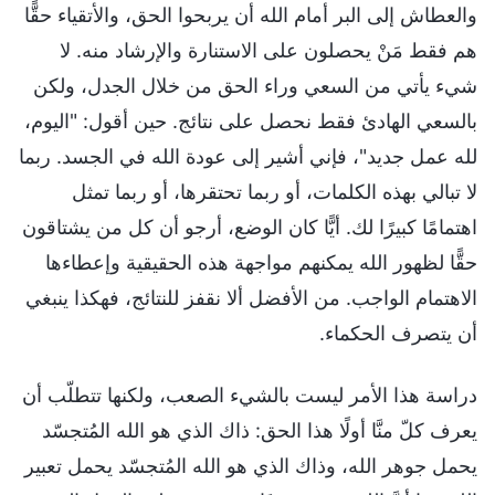
والعطاش إلى البر أمام الله أن يربحوا الحق، والأتقياء حقًّا
هم فقط مَنْ يحصلون على الاستنارة والإرشاد منه. لا
شيء يأتي من السعي وراء الحق من خلال الجدل، ولكن
بالسعي الهادئ فقط نحصل على نتائج. حين أقول: "اليوم،
لله عمل جديد"، فإني أشير إلى عودة الله في الجسد. ربما
لا تبالي بهذه الكلمات، أو ربما تحتقرها، أو ربما تمثل
اهتمامًا كبيرًا لك. أيًّا كان الوضع، أرجو أن كل من يشتاقون
حقًّا لظهور الله يمكنهم مواجهة هذه الحقيقية وإعطاءها
الاهتمام الواجب. من الأفضل ألا نقفز للنتائج، فهكذا ينبغي
أن يتصرف الحكماء.
دراسة هذا الأمر ليست بالشيء الصعب، ولكنها تتطلّب أن
يعرف كلّ منَّا أولًا هذا الحق: ذاك الذي هو الله المُتجسّد
يحمل جوهر الله، وذاك الذي هو الله المُتجسّد يحمل تعبير