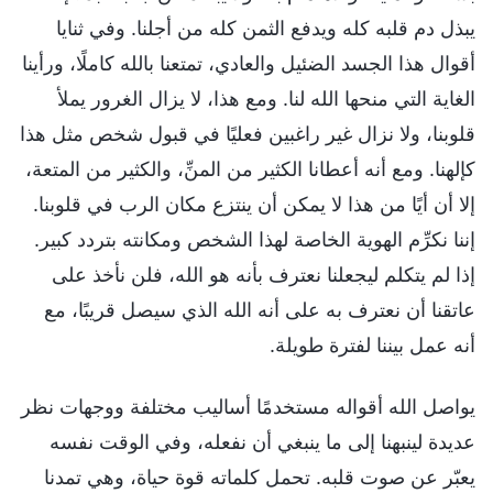
يبذل دم قلبه كله ويدفع الثمن كله من أجلنا. وفي ثنايا
أقوال هذا الجسد الضئيل والعادي، تمتعنا بالله كاملًا، ورأينا
الغاية التي منحها الله لنا. ومع هذا، لا يزال الغرور يملأ
قلوبنا، ولا نزال غير راغبين فعليًا في قبول شخص مثل هذا
كإلهنا. ومع أنه أعطانا الكثير من المنِّ، والكثير من المتعة،
إلا أن أيًا من هذا لا يمكن أن ينتزع مكان الرب في قلوبنا.
إننا نكرِّم الهوية الخاصة لهذا الشخص ومكانته بتردد كبير.
إذا لم يتكلم ليجعلنا نعترف بأنه هو الله، فلن نأخذ على
عاتقنا أن نعترف به على أنه الله الذي سيصل قريبًا، مع
أنه عمل بيننا لفترة طويلة.
يواصل الله أقواله مستخدمًا أساليب مختلفة ووجهات نظر
عديدة لينبهنا إلى ما ينبغي أن نفعله، وفي الوقت نفسه
يعبّر عن صوت قلبه. تحمل كلماته قوة حياة، وهي تمدنا