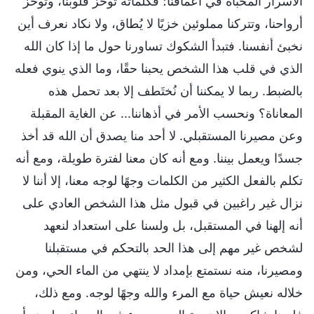
الأسرار المخبأة في أعماقنا؛ فكلماته توخز قلوبنا، وتوخز
أرواحنا، وتتركنا مملوئين خزيًا لا يُطاق، ولا نكاد نعرف أين
نخبئ أنفسنا. فتبدأ الشكوك تساورنا حول ما إذا كان الله
الذي في قلب هذا الشخص يحبنا حقًا، وما الذي ينوي فعله
بالضبط. ربما لا يمكننا أن نُختَطف إلا بعد تحمل هذه
المعاناة؟ ونحسب الأمر في أذهاننا... عن الغاية المقبلة
وعن مصيرنا المستقبلي. لا أحد منا يصدق أن الله قد أخذ
جسدًا ويعمل بيننا. ومع أنه كان معنا لفترة طويلة، ومع أنه
تكلم بالفعل الكثير من الكلمات وجهًا لوجه معنا، إلا أننا لا
نزال غير راغبين في قبول مثل هذا الشخص العادي على
أنه إلهنا في المستقبل، بل ولسنا على استعداد لنعهد
لشخص غير مهم إلى هذا الحد بالتحكم في مستقبلنا
ومصيرنا، منه نستمتع بإمداد لا ينتهي من الماء الحي، ومن
خلاله نعيش حياة مع المرء والله وجهًا لوجه. ومع ذلك،