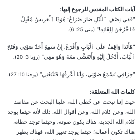
آيات الكتاب المقدس للرجوع إليها:
"فَفِي نِصْفِ ٱللَّيْلِ صَارَ صُرَاخٌ: هُوَذَا ٱلْعَرِيسُ مُقْبِلٌ،
فَٱخْرُجْنَ لِلِقَائِهِ!"
.
(متى 25: 6)
"هَأَنَذَا وَاقِفٌ عَلَى ٱلْبَابِ وَأَقْرَعُ. إِنْ سَمِعَ أَحَدٌ صَوْتِي وَفَتَحَ
ٱلْبَابَ، أَدْخُلُ إِلَيْهِ وَأَتَعَشَّى مَعَهُ وَهُوَ مَعِي"
.
(رؤيا 3: 20)
"خِرَافِي تَسْمَعُ صَوْتِي، وَأَنَا أَعْرِفُهَا فَتَتْبَعُنِي"
.
(يوحنا 10: 27)
كلمات الله المتعلقة:
حيث إننا نبحث عن خُطى الله، علينا البحث عن مقاصد
الله، وعن كلام الله، وعن أقوال الله. ذلك لأنه حيثما يوجد
كلام الله الجديد، هناك يكون صوته، وحيثما توجد خطاه،
هناك تكون أعماله؛ حيثما يوجد تعبير الله، فهناك يظهر