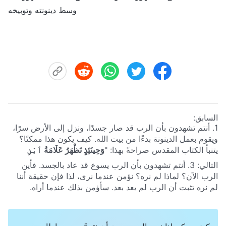
وسط دينونته وتوبيخه
السابق:
1. أنتم تشهدون بأن الرب قد صار جسدًا، ونزل إلى الأرض سرًا،
ويقوم بعمل الدينونة بدءًا من بيت الله. كيف يكون هذا ممكنًا؟
يتنبأ الكتاب المقدس صراحةً بهذا: "
وَحِينَئِذٍ تَظْهَرُ عَلَامَةُ ٱبْنِ
ٱلْإِنْسَانِ فِي ٱلسَّمَاءِ. وَحِينَئِذٍ تَنُوحُ جَمِيعُ قَبَائِلِ ٱلْأَرْضِ،
التالي:
3. أنتم تشهدون بأن الرب يسوع قد عاد بالجسد. فأين
وَيُبْصِرُونَ ٱبْنَ ٱلْإِنْسَانِ آتِيًا عَلَى سَحَابِ ٱلسَّمَاءِ بِقُوَّةٍ وَمَجْدٍ
الرب الآن؟ لماذا لم نره؟ نؤمن عندما نرى، لذا فإن حقيقة أننا
كَثِيرٍ
"
(متى 24: 30)
. "
هُوَذَا يَأْتِي مَعَ ٱلسَّحَابِ، وَسَتَنْظُرُهُ كُلُّ
لم نره تثبت أن الرب لم يعد بعد. سأؤمن بذلك عندما أراه.
عَيْنٍ، وَٱلَّذِينَ طَعَنُوهُ، وَيَنُوحُ عَلَيْهِ جَمِيعُ قَبَائِلِ ٱلْأَرْضِ
"
(رؤيا 1: 7)
. نؤمن أنه عندما يعود الرب، يجب أن يفعل ذلك على
السحاب ويظهر علانيةً لجميع الشعوب. لكنكم تشهدون بأن الرب