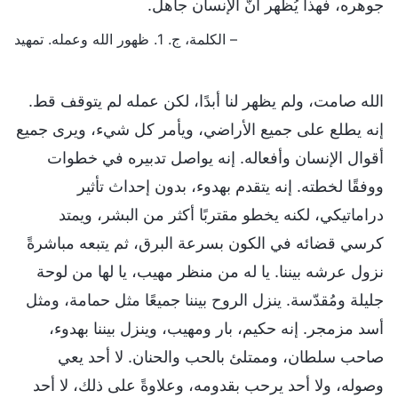
جوهره، فهذا يُظهر أنَّ الإنسان جاهل.
– الكلمة، ج. 1. ظهور الله وعمله. تمهيد
الله صامت، ولم يظهر لنا أبدًا، لكن عمله لم يتوقف قط.
إنه يطلع على جميع الأراضي، ويأمر كل شيء، ويرى جميع
أقوال الإنسان وأفعاله. إنه يواصل تدبيره في خطوات
ووفقًا لخطته. إنه يتقدم بهدوء، بدون إحداث تأثير
دراماتيكي، لكنه يخطو مقتربًا أكثر من البشر، ويمتد
كرسي قضائه في الكون بسرعة البرق، ثم يتبعه مباشرةً
نزول عرشه بيننا. يا له من منظر مهيب، يا لها من لوحة
جليلة ومُقدّسة. ينزل الروح بيننا جميعًا مثل حمامة، ومثل
أسد مزمجر. إنه حكيم، بار ومهيب، وينزل بيننا بهدوء،
صاحب سلطان، وممتلئ بالحب والحنان. لا أحد يعي
وصوله، ولا أحد يرحب بقدومه، وعلاوةً على ذلك، لا أحد