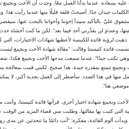
عليه بسعادة. عندما بدأنا العمل معًا، وجدت أن الأخت ونجينغ
لكلمات جيدان جدًا. أصبحتُ قلقة قليلًا منها عندما رأيت هذا. و
تفوق عليَّ. بالتأكيد سيبدأ إخوتنا وأخواتنا بالبحث عنها، سيقضي
ا، وعندئذٍ لن يقدِّرني أحد فيما بعد". لكن ما كنت أخشاه حدث 
 ذهبت لرؤية قائدة للكنيسة لأعطيها شهادات الاختبارات، التي كتب
ابتسمت قائدة كنيستنا وقالت: "مقالة شهادة الأخت ونجينغ ليس
 وهي تكتب جيدًا". عندما سمعت مدحها الأخت ونجينغ هكذا، شع
ونجينغ تتمتع بمقدرة جيدة، هذا صحيح. لكنني قمت بمعالجة 
ضل منها في هذا الصدد. سأضطر إلى العمل بجدية أكبر، لا يمكنن
موضعي هنا".
 الأخت ونجينغ شهادة اختبار أخرى. قرأتها قائدة كنيستنا، وأثنت
بية التي كتبت بها مقالتها، وطلبت مني قضاء المزيد من الوقت
 وبدأت ألوم القائدة، مفكرة: "أنت دائمًا ما تتحدثين عن مدى ر