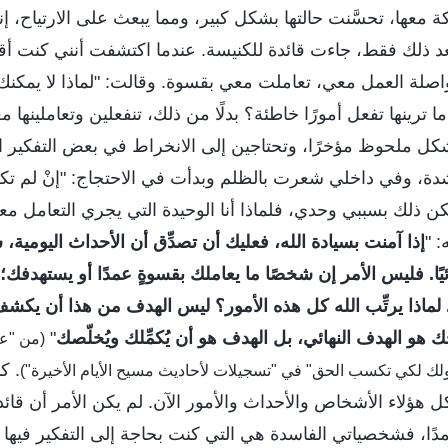
 معها، تحسَّنت حالتها بشكل كبير، ومما يبعث على الارتياح، إن
بعد ذلك فقط، جاءت قائدة للكنيسة. عندما اكتشفت أنني كنت أق
اصلة العمل معي، تعاملت معي بقسوة. وقالت: "لماذا لا يمكنك
ا ترينها تفعل أمورًا خاطئة؟ بدلًا من ذلك، تنفعلين وتعاملينها 
شكل ملحوظ مؤخرًا، وتحتاجين إلى الانخراط في بعض التفكير الذا
 بشدة، وفي داخلي شعرت بالظلم وبدأت في الاحتجاج: "إنْ لم تك
يكن ذلك بسببي وحدي، فلماذا أنا الوحيدة التي يجري التعامل مع
 "
إذا آمنت بسيادة الله، فعليك أن تصدِّق أن الأحداث اليومية،
ا. فليس الأمر إن شخصًا ما يعاملك بقسوةٍ عمدًا أو يستهدفك؛ إ
 لماذا يرتِّب الله كل هذه الأمور؟ ليس الهدف من هذا أن يكش
 الهدف النهائي، بل الهدف هو أن يُكمِّلك ويُخلّصك
"
(من "عل
. ك
حولك لكي تكسب الحق" في "تسجيلات لأحاديث مسيح الأيام الأخيرة")
ل هؤلاء الأشخاص والأحداث والأمور الآن. لم يكن الأمر أن قائ
عمدًا، فشخصياتي الفاسدة هي التي كنت بحاجة إلى التفكير فيها و