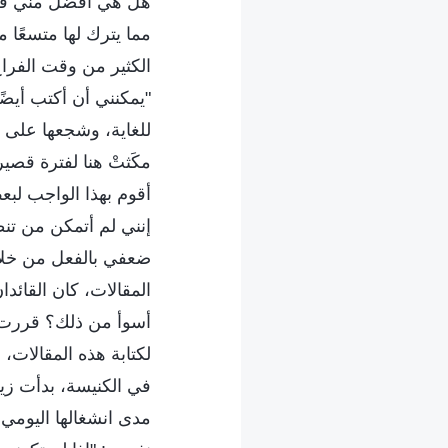
هل هي أفضل مني في 
مما يترك لها متسعًا 
الكثير من وقت الفراغ
"يمكنني أن أكتب أيضًا
للغاية، وشجعها على ال
مكَثتْ هنا لفترة قصي
أقوم بهذا الواجب لب
إنني لم أتمكن من تنظ
ضعفي بالفعل من خلال 
المقالات، كان القائدا
أسوأ من ذلك؟ قررت أن
لكتابة هذه المقالات، 
في الكنيسة، بدأت زي
مدى انشغالها اليومي