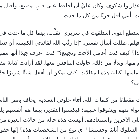
عذار والشكوى، وكان عليَّ أن أحافظ على قلبٍ مطيع، وأقبل ما
بأنني أقل حزنًا من كل ما حدث.
ستطع النوم. استلقيت في سريري أتقلَّب، بينما كل ما حدث في 
م. ظللت أسأل نفسي: "إذا رتَّب الله لقائدتي الكنيسة أن تتعا
ا؟ كيف كنت أعامل الأخت ونجينغ؟" كنت أعرف جيدًا أنها تتمتع
 منها، وبدلًا من ذلك، حاولت التنافس معها. لقد أرادت كتابة مق
سها لكتابة هذه المقالات. كيف يمكن أن أفعل شيئًا شريرًا جدًا
تى؟
ت مقطعًا من كلمات الله، أثناء خلوتي التعبدية: يخاف بعض الن
ء منهم ويتفوقوا عليهم؛ فيكسبوا التقدير، بينما هم أنفسهم يلق
على الآخرين واستبعادهم. أليست هذه حالة من حالات الغيرة م
لسلوك أنانيًا وخسيسًا؟ أي نوع من الشخصيات هذه؟ إنّها حقودة