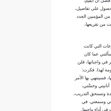
فضل أن أبقيكِ
لحصول على تفاصيل،
من المؤمنين الجدد
هيت من تقريعها،
وعات التي كانت
ألتني عما كان
ر في واجباتها، فلن
ومة لهذا. فكرت:
 فسينتهي بها الأمر
انيتي وخسَّتي،
يدة وتستحق التدريب،
انتي وسمعتي. في
ي أداء واجبها.