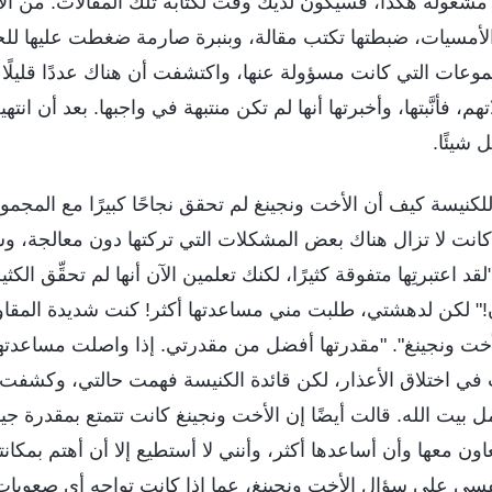
 مشغولة هكذا، فسيكون لديك وقت لكتابة تلك المقالات. من الأ
لأمسيات، ضبطتها تكتب مقالة، وبنبرة صارمة ضغطت عليها ل
عات التي كانت مسؤولة عنها، واكتشفت أن هناك عددًا قليلًا 
هم، فأنَّبتها، وأخبرتها أنها لم تكن منتبهة في واجبها. بعد أن انت
شيئًا.
لكنيسة كيف أن الأخت ونجينغ لم تحقق نجاحًا كبيرًا مع المجم
انت لا تزال هناك بعض المشكلات التي تركتها دون معالجة، وس
 اعتبرتِها متفوقة كثيرًا، لكنك تعلمين الآن أنها لم تحقِّق الكثي
الآن!" لكن لدهشتي، طلبت مني مساعدتها أكثر! كنت شديدة المقا
أخت ونجينغ". "مقدرتها أفضل من مقدرتي. إذا واصلت مساعدتها،
في اختلاق الأعذار، لكن قائدة الكنيسة فهمت حالتي، وكشفت أن
مل بيت الله. قالت أيضًا إن الأخت ونجينغ كانت تتمتع بمقدرة ج
عاون معها وأن أساعدها أكثر، وأنني لا أستطيع إلا أن أهتم بمك
ي على سؤال الأخت ونجينغ، عما إذا كانت تواجه أي صعوبات ف