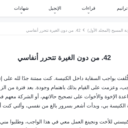
ترانيم
قراءات
الإنجيل
شهادات
 المسيح (المجلد الأول)
42. من دون الغيرة تتحرر أنفاسي
42. من دون الغيرة تتحرر أنفاسي
يناير عام 2017، كُلفت بواجب السقاية داخل الكنيسة. كنت ممتنة جدًا لله عل
واجب، وعزمت على القيام بذلك باهتمام وجودة. بعد فترة من ا
عدة الإخوة والأخوات على تصحيح حالاتهم، أو الشركة معهم في
 الكنيسة بي، وبدأت أشعر بسرور بالغ من نفسي، وألني كنت أق
ة كنيستي للأخت ونجينغ العمل معي في هذا الواجب، وطلبوا مني