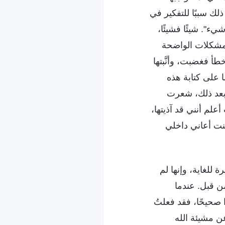
ذلك سببًا للتفكير في
ء". شيئًا فشيئًا،
مشكلات الواضحة
أ فغضبت، وأنَّبتها
ا على كتابة هذه
 بعد ذلك، شعرت
علم أنني قد آذيتها،
نت أعاني داخلي
 للغاية، وإنها لم
ن قبل. عندما
 صحيحًا، فقد فعلتُ
عن مشيئة الله