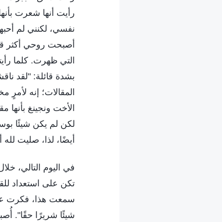
رأيت أنها شعرت بأنها 
نفسي، لكنني لم أحبها
أصبحت روحي أكثر قت
التي ظهرت. كلما رأيت
بشدة قائلة: "لقد ناقش
المقالات؛ إنه لأمرٍ 
الأخت ونجينغ بأنها مق
لكن لم يكن شيئًا بو
أيضًا، لذا، صليت لله 
في اليوم التالي، خلال
تكن على استعداد للقي
سمعت هذا، فكرت على ا
شيئًا شريرًا حقًا". 