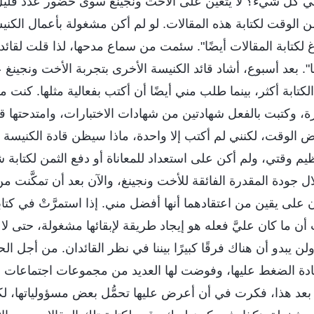
كل شيء؟ لا يتعين على الأخت ونجينغ سوى حضور عدد قليل 
من الوقت لكتابة هذه المقالات. لو لم أكن مشغولة بأعمال الك
 لكتابة المقالات أيضًا". سئمت من سماع مدحها، لذا قلت لقائ
". بعد أسبوع، أشاد قائد الكنيسة الأخرى بتجربة الأخت ونجينغ ع
كتابة أكثر، بينما طلب مني أيضًا أن أكتب بفعالية مثلها. كنت م
رة، وكتبت بالفعل شهادتين من شهادات الاختبارات، وامتدحتها قا
عض الوقت، لكنني لم أكتب إلا واحدة، ماذا سيظن قادة الكنيس
يم وقتي، ولم أكن على استعداد للمعاناة أو دفع الثمن لكتابة 
جودة المقدرة الفائقة للأخت ونجينغ، والآن بعد أن تمكَّنت من
ن على يقين من اعتقادهما أنها أفضل مني. إذا استمرَّتْ في كتابت
 ما كان عليَّ فعله هو إيجاد طريقة لإبقائها مشغولة، حتى لا 
ولن يبدو أن هناك فرقًا كبيرًا بيننا في نظر القائدان. من أجل 
ادة الضغط عليها، وفوضت لها العديد من مجموعات اجتماعات ا
 بعد هذا، فكرت في أن أعرض عليها تحمُّل بعض مسؤولياتها، لك