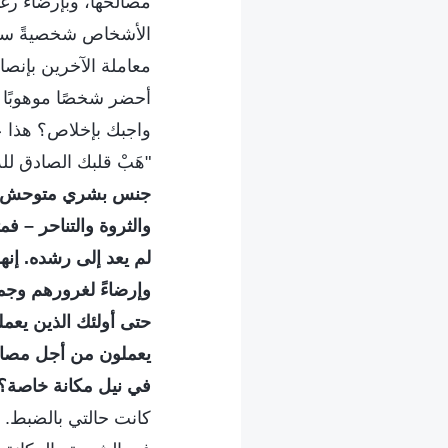
مصالحها، وبإرضاء رغ
الأشخاص شخصيةً سيئةً،
معاملة الآخرين بإنص
أحضر شخصًا موهوبًا آ
واجبك بإخلاص؟ هذا ع
"هَبْ قلبك الصادق لل
جنس بشري متوحش وق
والثروة والتناحر – فم
لم يعد إلى رشده. إنه
وإرضاءً لغرورهم وجمع
حتى أولئك الذين يعمل
يعملون من أجل مصالحه
في نيل مكانة خاصة؟
كانت حالتي بالضبط. 