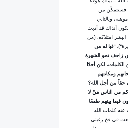
لله – يملك هؤلاء
، فستتمكّن من
هبة، وبالتالي
كون آنذاك قد أديتَ
لبشر امتلاكه. (من
ة"). "
فيا له من
 زاحف نحو الشهرة
 الكلمات، لكن أحدًا
اتهم ومكانتهم
حقاً من أجل الله؟
م من الناس مَنْ لا
 فيما بينهم طمعًا
 عنه كلمات الله
قعت في فخ رغبتي