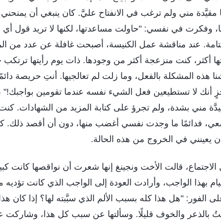
مقيَّدة مني ولم ترغب في الانفتاح عليَّ. كان ينبغي أن يمنحني 
، وفكرت في نفسي: "حاولت مساعدتها، لكنها لا تريد قول أي شي
امة. عند مناقشة عمل الكنيسة، أصبحت غافلة عن عدد من ال
ها أكثر، كنت منزعجة أكثر من وجودها. ذات يوم رأيتها ترتكب خط
نا هذه المشكلة بالفعل، وما زلت لم تعالجيها. أنتِ حريصة دائمً
مخزٍ أنك لا تستطيعين فعل الشيء نفسه عندما تقومين بواجبك!"
يدَّة مني بشدة، ولم تجرؤ على كتابة المزيد من الشهادات. كنت أ
سعي، فدائمًا ما وجدت نفسي أغضب منها، دون أن أقصد ذلك. ك
أن يعينني في الخروج من هذه الحالة.
 الاجتماع، قالت الأخت ونجينغ إنها شعرت أن نواقصها كانت كبيرة
ام بهذا الواجب، وأرادت العودة إلى الواجب الذي كانت تؤديه م
لفور: "هل هذا كله بسبب الألم الذي سبَّبته لها؟ إذا كان هذا
أُصبتُ بالذعر والخوف قليلًا. وسألتها عن سبب كل هذا، وشاركت 