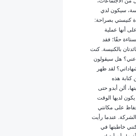
من الاجتماعات،
نيسة، سيكون لدي
دة كنيستي بصراحة:
لى أنها عملية
ستاءة حقًا؛ فقد
ئدتان بالكنيسة. كنت
ة عني؟ هل سيقولون
شهاداتي؟ لقد ظهر
 كتابة هذه
ها، ألن أبدو حتى
يكون لديها الوقت
الحفاظ على مكانتي
لشركة. عندما رأيت
نني خاطبتها في