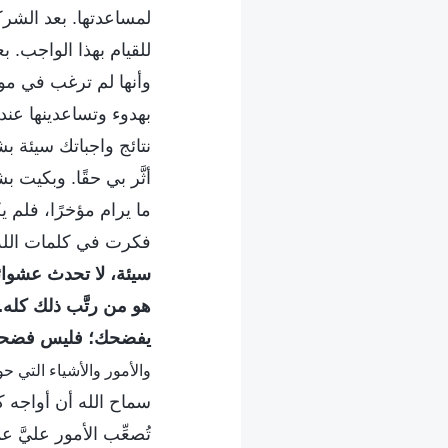
لمساعدتها. بعد الشركة
للقيام بهذا الواجب. 
وأنها لم ترغب في مو
بهدوء وتساعدينها عندم
نتائج واجباتك سيئة ب
أثَّر بي حقًا. وبكيت
ما يرام مؤخرًا، فلم 
فكرت في كلمات الله:
سيئة، لا تحدث عشوائيً
هو من رتَّب ذلك كله.
يفضحك؛ فليس فضحك هو
والأمور والأشياء التي 
سماح الله أن أواجه ك
تُصعِّب الأمور عليَّ 