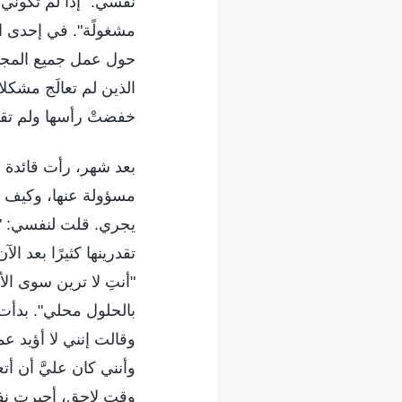
نفسي: "إذا لم تكوني
مشغولًة". في إحدى ا
حول عمل جميع المجمو
الذين لم تعالَج مشكلات
خفضتْ رأسها ولم تقل 
بعد شهر، رأت قائدة ل
مسؤولة عنها، وكيف ك
يجري. قلت لنفسي: "لقد
تقدرينها كثيرًا بعد 
"أنتِ لا ترين سوى ال
بالحلول محلي". بدأت 
وقالت إنني لا أؤيد ع
وأنني كان عليَّ أن أت
وقت لاحق، أجبرت نفس