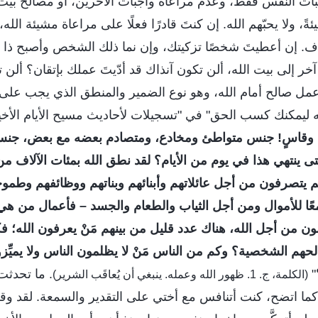
بات النفس فقط، وعدم مراعاة واجبات الآخرين، أو مصالح بيت ا
 ولا يحبّهم الله. إن كنتَ قادرًا فعلًا على مراعاة مشيئة الله
اف. إن أعطيتَ شخصًا تزكيتك، وإن نما ذلك الشخص وأصبح ذا مو
خر إلى بيت الله، ألن تكون آنذاك قد أدّيتَ عملك بإتقان؟ ألن ت
مل صالح أمام الله، وهو نوع الضمير والمنطق الذي يجب على ا
ه ليمكنك كسب الحق" في "تسجيلات لأحاديث مسيح الأيام الأخير
اسٍ! جنس متواطئ ومخادع، ومتصادم بعضه مع بعض، جنس
تى ينتهي هذا في يوم من الأيام؟ لقد نطق الله بمئات الآلاف من
م يتصرفون من أجل عائلاتهم وأبنائهم وبناتهم ووظائفهم وطموح
ًا للأموال ومن أجل الثياب والطعام والجسد – فأعمال من هي 
ون من أجل الله، هناك عدد قليل من بينهم مَنْ يعرفون الله؛ فك
م الشخصية؟ وكم من الناس مَنْ لا يظلمون الناس ولا يميِّزون
"
. ما تحدثت
(الكلمة، ج. 1. ظهور الله وعمله. ينبغي أن يُعاقَب الشرير)
كما اتضح، كنت أتنافس مع أختي على التقدير والسمعة. لقد و