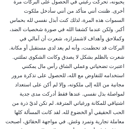
يحبونه، تحركت رغبتي في الحصول على البركات مرة
أخرى. ظننت أنني متأكد من أنني سأدخل ملكوت
السموات هذه المرة، لذلك كنت أبذل نفسي لله بحماس
أكبر. ولكن عندما كشفنا الله في صورة شخصيات الضد،
وكملاحق وأهداف لاشمئزازه، شعرت أن آمالي في
البركات قد تحطمت، وأنه لم يعد لدي مستقبل أو مكانة.
شعرت بالظلم بشكل لا يصدق وكانت الشكوى تملئني.
اعتبرت تضحياتي وعملي الشاق رأس مال يمكنني
استخدامه للتفاوض مع الله، للحصول على تذكرة مرور
مجانية من الله إلى ملكوته، وإلا لم أكن على استعداد
لمواصلة بذل نفسي. عندها فقط أدركت مدى جدية
اشتياقي للمكانة ورغباتي المترفة. لم تكن لديّ ذرة من
الحب الحقيقي أو الخضوع لله. لقد كانت المسألة كلها
معاملة تجارية وتمرد وغش. في مواجهة الحقائق، أصبحت