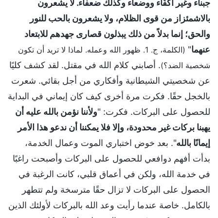
جبناء وغير أكْفَاء ووضعاء وكذلك ضعفاء. لا يشعرون
بالاشمئزاز من قوى الظلام، ولا يشعرون بالحب للنور
والحق؛ إنما بدلاً من ذلك يبذلون قصارى جهدهم للابتعاد
عنهما
"
(الكلمة، ج. 1. ظهور الله وعمله. لماذا لا تريد أن تكون
. أصابني كلام الله في مقتل. لقد كشف كليًا
شخصية الضد؟)
عن شخصيتي الشيطانية وأفكاري من أجل بقائي. شعرت
بالخجل حقًا. فكرت مرة أخرى كيف كان إيماني في البداية
للحصول على البركات. فكرت: "
ولأننا نؤمن بالله عليه أن
يهبنا بركات غير محدودة، وإلا فلا يمكننا أن ندعو هذا الأمر
إيمانًا بالله
". بعد خوض اختباري الموت وعمال الخدمة،
بدأت أفهم دوافعي للحصول على البركات وأصبحت راغبًا
في خدمة الله، ولكن في أعماق قلبي، كانت الرغبة في
الحصول على البركات لا تزال حقًا مترسخة ولم تتطهر
بالكامل. خاصة عندما رأيت وعد الله بالبركات لأولئك الذين