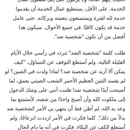
الخدمة. على الأقل، يستطيع عمال الخدمة أن يقدموا
خدمة لله لفترة ويستمتعون بنعمته وبركاته. حتى عامل
خدمة قد يكون كافيًا. في جميع الأحوال، سيكون هذا
أفضل من أن تكون "شخصية ضد".
ظلت كلمة "شخصية الضد" تتردد في رأسي خلال الأيام
القليلة التالية، ولم أستطع التوقف عن التساؤل، "كيف
يمكن ألا أزيد عن شخصية ضد؟ لماذا ولدت في الصين؟ لو
لم يفسد التنين العظيم الأحمر الشعب الصيني بعمق، لما
أصبحت أبدًا شخصية ضد! ظننت أنني على وشك الدخول
إلى ملكوت الله وأن أصبح واحدًا من شعبه، لأستمتع بما
وعد به الله. لم أظن قط أن ينتهي بي الأمر كشخصية ضد
بدلاً من ذلك". كلما فكرت في الأمر ازددت انزعاجًا، ولم
أستطع الكف عن البكاء. فكرت في أنه ما دام الحال