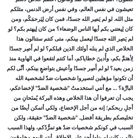
تعيشون في نفس العالم، وفي نفس أرض الدنس، مثلكم
مثل الله. لو لم يَصِر الله جسدًا، فمن كان لِيَرحمَكُم، ومن
كان لِيعتني بكم أيها الناس الوضعاء؟ من كان لِيهتم بكم؟ لو
لم يَصِر الله جسدًا ليعمل بينكم، متى كنتم ستنالون هذا
الخلاص الذي لم ينله أولئك الذين قبلكم؟ لو لم أَصِر جسدًا
لِأهتمَّ بكم، وأُدينَ خطاياكم، أما كنتم لتقعوا في الهاوية منذ
زمن بعيد؟ لو لم أَصِر جسدًا وأعيش بتواضعٍ بينكم، أنَّى لكم
أن تكونوا مؤهلين لتصيروا شخصيات ضدّ لشخصية الله
البارَّة؟ ... مع أنني استخدمتُ "شخصية الضدّ" لإخضاعكم،
يجب أن تعرفوا أن هذا الخلاص وهذه البركة يُمنَحانِ من
أجلِ ربحكم؛ إنه من أجل الإخضاع، ولكي أتمكن أيضًا من
تخليصكم بطريقة أفضل. "شخصية الضدّ" حقيقة، ولكن
السبب في كونكم شخصيات ضدّ هو تمرُّدُكم، ولهذا السبب
نلتُم بركات لم ينلها أحد على الإطلاق. أنتم اليوم مخلوقون