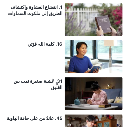
1. انقشاع الغشاوة واكتشاف
الطريق إلى ملكوت السماوات
16. كلمة الله قوّتي
31. عُشبة صغيرة نمت بين
العُلِّيق
45. عائدٌ من على حافة الهاوية