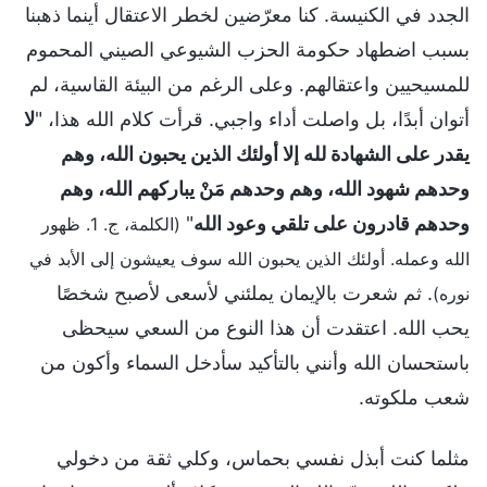
الجدد في الكنيسة. كنا معرّضين لخطر الاعتقال أينما ذهبنا
بسبب اضطهاد حكومة الحزب الشيوعي الصيني المحموم
للمسيحيين واعتقالهم. وعلى الرغم من البيئة القاسية، لم
أتوان أبدًا، بل واصلت أداء واجبي. قرأت كلام الله هذا، "
لا
يقدر على الشهادة لله إلا أولئك الذين يحبون الله، وهم
وحدهم شهود الله، وهم وحدهم مَنْ يباركهم الله، وهم
وحدهم قادرون على تلقي وعود الله
"
(الكلمة، ج. 1. ظهور
الله وعمله. أولئك الذين يحبون الله سوف يعيشون إلى الأبد في
. ثم شعرت بالإيمان يملئني لأسعى لأصبح شخصًا
نوره)
يحب الله. اعتقدت أن هذا النوع من السعي سيحظى
باستحسان الله وأنني بالتأكيد سأدخل السماء وأكون من
شعب ملكوته.
مثلما كنت أبذل نفسي بحماس، وكلي ثقة من دخولي