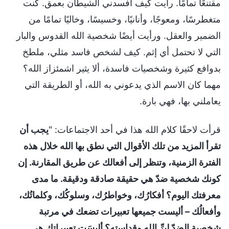
مقتنعًا تمامًا. رأيت كيف أفسدني الشيطان بعمق. كنت
متغطرسًا، ومعوجًا، وأنانيًا، وخسيسًا، وخاليًا تمامًا من
الضمير والعقل. ورأيت أيضًا شخصية الله القدوس والبار
التي لا تحتمل أي إثم. كيف لشخص فاسد مثلي، ملطخ
بدوافع كثيرة وشخصيات فاسدة، ألا يثير اشمئزاز الله؟
مهما كان الاسم الذي يدعوني به الله، أو الطريقة التي
يعاملني بها، فهي بارة.
قرأت لاحقًا كلام الله هذا في أحد الاجتماعات: "
يجب أن
تقرأ المزيد من تلك الأقوال التي نطق بها الله خلال هذه
الفترة الزمنية، وتنظر إلى أفعالك عن طريق المقارنة. إن
كونك شخصية ضدّ هي حقيقة صادقة ودقيقة. ما مدى
معرفتك اليوم؟ أفكارُك، وخواطرُك، وسلوكُك، وكلماتُك،
وأفعالُك – أليست جميعها تعبيرات تضعك في مرتبة
شخصية الضدّ لِبِرِّ الله وقداستِه؟ أليسَت تعبيراتك هي