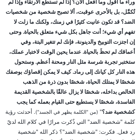
وراء ما أقول وما أفعل الآن؟ إذا لم تستطع الارتقاء وإذا لم
تُكمَّل، بل بالأحرى عوقبت، ألا تصبح شخصية من شخصيات
الضد؟ قد تكون عانيت كثيرًا في زمنك، ولكنك ما زلت لا
تفهم أي شيء؛ أنت جاهل بكل شيء متعلق بالحياة. وحتى
إن اجتزت التوبيخ والدينونة، فإنك لم تتغير البتة، وفي
أعماقك لم تحظَ بالحياة. عندما يحين الوقت لاختبار عملك،
ستختبر تجربة شرسة مثل النار ومحنة أعظم. وستحول
هذه النار كل كيانك إلى رماد. كيف لا يمكن إقصاؤك بوصفك
شخصًا لا يمتلك الحياة، شخصًا بدون ذرة من الذهب
الخالص بداخله، شخصًا لا يزال عالقًا بالشخصية القديمة
الفاسدة، شخصًا لا يستطيع حتى القيام بعمله كما يجب
كشخصية ضد؟
"
. أحدثت رؤية
(من "الكلمة يظهر في الجسد")
كلمة "شخصية الضد" التي ذُكرت مرارًا في كلام الله لديّ
رد فعل. فكرت: "شخصية الضد"؟ ذكر الله "شخصية