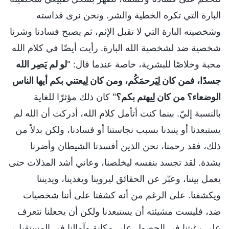
البارة التي تكره الخطية والشر. ونحن نرى قداسته
وشخصيته البارة التي لا تقبل الإثم، ثم يصبح فسادنا وشرنا
شخصية ضد لشخصية الله البارة. رأيت أيضًا في كلام الله
محبة وخلاصًا للبشرية، خاصة عندما قال: "
لو لم يَصِر الله
جسدًا، فمن كان لِيَرحمَكُم، ومن كان لِيعتني بكم أيها الناس
الوضعاء؟ من كان لِيهتم بكم؟
" كان ذلك مؤثرًا للغاية
بالنسبة إليّ. بينما كنت أتأمل كلام الله، أدركت أن الله لم
يستبعدنا أو ينبذنا بسبب نجاستنا أو فسادنا، ولكن بدلاً من
ذلك، فقد رحمنا، نحن الذين أفسدنا الشيطان وأضرنا
بشدة. لقد تجسد بنفسه ليخلصنا، وعاني أشد المذلات حتى
يعمل بيننا، وعبّر عن الحقائق ليروينا ويغذينا، ويديننا
ويكشفنا. على الرغم من أنه كشفنا على أننا شخصيات
ضد، فليست مشيئته أن يستبعدنا ولكن أن يجعلنا نتعرف
على رغبتنا في الحصول على مكانة وآمالنا في المستقبل،