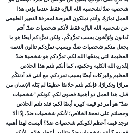
شخصية ضدّ لشخصية الله البارَّة فقط عندما يؤتي هذا
العمل ثمارَهُ، وأنتم تملكون الفرصة لمعرفة التعبير الطبيعي
عن شخصية الله البارَّة فقط لأنكم شخصيات ضدّ. أنتم
تُدانون وتُوَبَّخون بسبب تمرُّدِكُم، ولكن تمرُّدكم أيضًا هو ما
يجعل منكم شخصيات ضدِّ، وبسبب تمرُّدكم تنالون النعمة
العظيمة التي يمنحُها الله لكم. تمرُّدكم هو شخصية ضدّ
لِقُدرةِ الله الكلية وحكمتِه، كما أنكم نلتم هذا الخلاص
العظيم والبركات أيضًا بسبب تمردكم. مع أنني قد أدنتكُم
مرارًا وتكرارًا، فإنكم نلتم خلاصًا عظيمًا لم يَنَله الإنسان من
قبل. هذا العمل ذو أهمية قصوى لكم. كونكم "شخصيات
ضدّ" هو أمر ذو قيمة كبيرة أيضًا لكم: فقد نلتم الخلاص
وحصلتم على نعحة الخلاص؛ لأنكم شخصيات ضدّ، إذًا ألا
توجد قيمة أعظم لكونكم شخصيات ضدّ؟ أليست لهذا أهمية
قصوى؟ أنتم شخصيات ضدّ وتنالون أعظم خلاص لأنكم