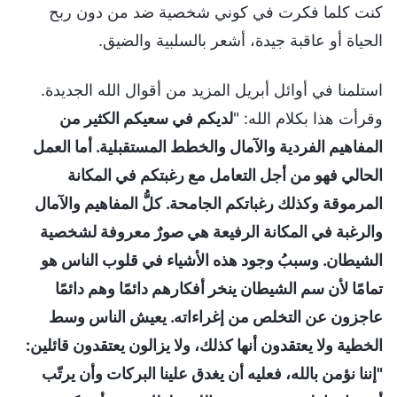
كنت كلما فكرت في كوني شخصية ضد من دون ربح
الحياة أو عاقبة جيدة، أشعر بالسلبية والضيق.
استلمنا في أوائل أبريل المزيد من أقوال الله الجديدة.
وقرأت هذا بكلام الله: "
لديكم في سعيكم الكثير من
المفاهيم الفردية والآمال والخطط المستقبلية. أما العمل
الحالي فهو من أجل التعامل مع رغبتكم في المكانة
المرموقة وكذلك رغباتكم الجامحة. كلُّ المفاهيم والآمال
والرغبة في المكانة الرفيعة هي صورٌ معروفة لشخصية
الشيطان. وسببُ وجود هذه الأشياء في قلوب الناس هو
تمامًا لأن سم الشيطان ينخر أفكارهم دائمًا وهم دائمًا
عاجزون عن التخلص من إغراءاته. يعيش الناس وسط
الخطية ولا يعتقدون أنها كذلك، ولا يزالون يعتقدون قائلين:
"إننا نؤمن بالله، فعليه أن يغدق علينا البركات وأن يرتّب