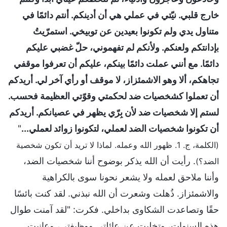
خارج قلبي. نيّتي في عملي هي أن أدينكم. أنتم دائمًا في
متناول يدي ولم تكونوا بعيدين عن توبيخي. استمرّيتُ
بإدانتكم ولعنكم. ولأنكم لم تفهموني، حلّ غضبي عليكم
دائمًا. مع أنني عملت دائمًا بينكم، عليكم أن تعرفوا موقفي
تجاهكم، ألا وهو الاشمئزاز، لا موقف أو رأي آخر لي. أريدكم
أن تعملوا كشخصيات ضد لحكمتي وقوّتي العظيمة فحسب.
لستم إلا شخصيات ضد لأن بِرّي يظهر في عصيانكم. أريدكم
أن تكونوا شخصيات الضد لعملي، لتكونوا زوائد لعملي...
"
(الكلمة، ج. 1. ظهور الله وعمله. لماذا لا تريد أن تكون شخصية
. رأيت أن الله يذكر بوضوح أننا شخصيات الضد،
الضد؟)
وأننا ملاحق لعمله ولا يشعر نحونا سوى بالكراهية
والاشمئزاز. ذُهلت وشعرت أن الله نبذني. لقد كنت بائسًا
حقًا وتصاعدت الشكاوى بداخلي. فكرت: "لقد آمنت طوال
هذه السنوات، وتخليت عن عائلتي ووظيفتي، وعانيت