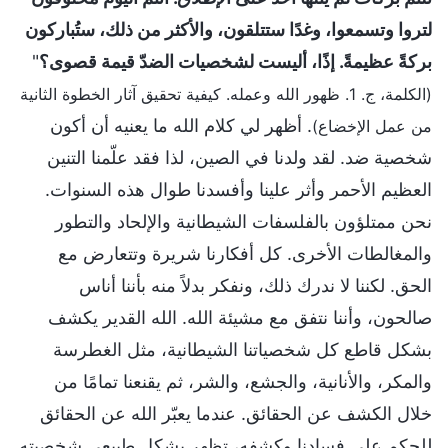
لتروا وتسمعوا، وغدًا ستتلقون، والأكثر من ذلك، ستُباركون
بركةً عظيمةً. إذًا، أليست لشخصيات الضدّ قيمة قصوى؟
"
(الكلمة، ج. 1. ظهور الله وعمله. كيفية تحقيق آثار الخطوة الثانية
. أظهر لي كلام الله ما يعنيه أن أكون
من عمل الإخضاع)
شخصية ضد. لقد ولدنا في الصين، لذا فقد علّمنا التنين
العظيم الأحمر وأثر علينا وأفسدنا طوال هذه السنوات.
نحن ممتلؤون بالفلسفات الشيطانية والإلحاد والتطور
والمغالطات الأخرى. كل أفكارنا شريرة وتتعارض مع
الحق. لكننا لا ندرك ذلك، ونفكر بدلاً منه بأننا أناس
صالحون، وأننا نتفق مع مشيئة الله. الله القدير يكشف
بشكل قاطع كل شخصياتنا الشيطانية، مثل الغطرسة
والمكر، والأنانية، والجشع، والشر، ثم يقنعنا تمامًا من
خلال الكشف عن الحقائق. عندما يعبّر الله عن الحقائق
للحكم على فسادنا وكشفه، تظهر بشكل طبيعي شخصيته