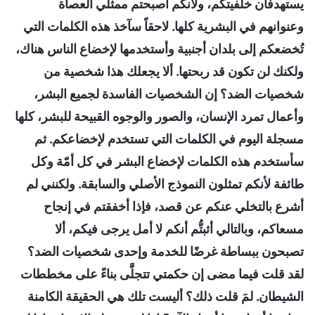
يستهدفان خلفيتكم، ولأنكم أصبحتم ممثلي العصاة
وعنوانهم في البشرية كلها. لاحقاً سآخذ هذه الكلمات التي
تُخضعكم إلى بلدان أجنبية وأستخدمها لإخضاع الناس هناك،
ولكنك لن تكون قد ربحتها. ألا يجعلك هذا شخصية من
شخصيات الضد؟ إن الشخصيات الفاسدة لجميع البشر،
وأعمال تمرد الإنسان، والصور والوجوه القبيحة للبشر، كلها
مسجلة اليوم في الكلمات التي تستخدم لإخضاعكم. ثم
سأستخدم هذه الكلمات لإخضاع البشر في كل أمّة وكل
طائفة لأنكم تمثلون النموذج الأصلي والسابقة. ولكنني لم
أشرع بالتخلي عنكم عن قصد، فإذا أخفقتم في إنجاح
مسعاكم، وبالتالي أثبتُّم أنكم لا أمل يرجى فيكم، ألا
تصبحون ببساطة غرضًا للخدمة وإحدى شخصيات الضد؟
لقد قلت فيما مضى إن حكمتي تتجلَّى بناءً على مخططات
الشيطان. لمَ قلت ذلك؟ أليست تلك هي الحقيقة الكامنة