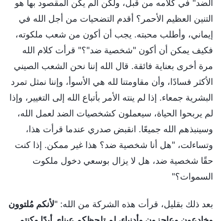
الضد" في كلامه من قبل، ولكن ألم يكن المقصود بها هو
التنين العظيم الأحمر؟ أقدم التضحيات من أجل الله في
إيماني، وأطلب محبته. يجب أن أكون من شعب ملكوته،
فكيف يمكن أن أكون "شخصية ضد"؟" قرأت كلام الله
مرة أخرى بعناية فائقة. قال الله إننا نحن الشعب الصيني
الأكثر فسادًا، وأن مقاومتنا لله هي الأسوأ، وإننا نمثل تمرد
البشرية جمعاء. إذا لم ينته الأمر بأتباع الله إلى التغيير، وإذا
لم يربحوا الحياة، سيعملون كشخصيات الضد لعمل الله،
وسينبذهم الله جميعًا. انقبض صدري عندما قرأت هذا،
وتساءلت، "هل أنا شخصية ضد؟ هذا غير ممكن. إذا كنت
حقًا شخصية ضد، هل لا يزال بوسعي دخول ملكوت
السموات؟"
بعد ذلك بقليل، قرأت هذه الشركة من الله: "
لأنكم مُلتوون
وخادعون وعاجزون وأدنياء، لم تلحظكم عيناي أبدًا وكنتم