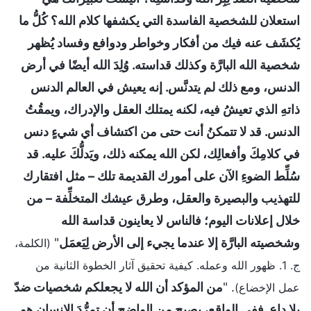
استعلان للشخصية الفاسدة التي يكشفها كلام الله؟ كُلُّ ما
يُكشَف عنه فيك من أفكار وخواطر ودوافع وفساد يُظهر
شخصية الله البارَّة وكذلك قداسته. وُلِدَ الله أيضًا في أرض
الدنس، ومع ذلك لم يتدنَّس. إنه يعيش في العالم الدنس
ذاتهِ الذي تعيشُ فيه، لكنه يمتلك العقل والإدراك، ويمقُتُ
الدنس. قد لا تتمكنُ أنت حتى من اكتشاف أي شيءٍ دنس
في كلامِكَ وأفعالِك، لكن الله يمكنه ذلك، ويَدلُّكَ عليه. قد
سُلِّط الضوءِ الآن على أمورك القديمة تلك – مثل افتقارك
للتهذيب والبصيرة والعقل، وطرق عيشك المتخلِّفة – من
خلال إعلانات اليوم؛ فالناس لا يعاينون قداسة الله
وشخصيته البارَّة إلا عندما يجيء إلى الأرض لِيَعمَل
"
(الكلمة،
ج. 1. ظهور الله وعمله. كيفية تحقيق آثار الخطوة الثانية من
. "
من المؤكد أن الله لا يجعلكم شخصيات ضدّ
عمل الإخضاع)
بلا داعٍ. ففي الواقع، يصبح من الواضح أن تمرُّدَ الإنسان هو