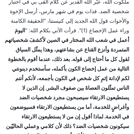
ملكوت الله، عبّر الله القدير عن كلام ألقى بي في اختبار
شخصية الضد. فذات يوم في شهر مارس، أرسل الإخوة
والأخوات قول الله الجديد إلى كنيستنا، "الحقيقة الكامنة
وراء عمل الإخضاع (1)". قرأت الآتي بكلام الله: "
اليومَ
أعمل في شعب الله المختار في الصين لأكشفَ شخصياتهم
المتمردة وأنزع القناع عن بشاعتهم، وهذا يمثّل السياق
لقول كل ما أحتاج إلى قوله. بعد ذلك، عندما أقوم بالخطوة
التالية من عمل إخضاع الكون بأكمله، سأستخدم دينونتي
لكم لإدانة إثمِ كل شخص في الكون بأجمعه، لأنكم أنتم
الناس تمثّلون العصاةَ بين صفوف البشر. إن الذين لا
يستطيعون الارتقاء سيصبحون مجرد شخصيات الضد
وأغراضٍ للخدمة، أما من يستطيعون الارتقاء فسيوضعون
في الخدمة. لماذا أقول إن من لا يستطيعون الارتقاء
سيكونون شخصيات الضد؟ ذلك لأن كلامي وعملي الحاليّين