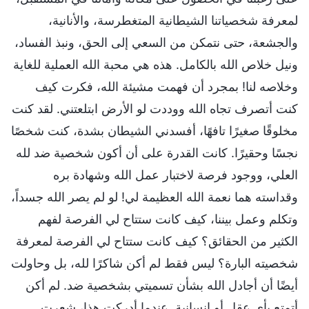
لمعرفة شخصياتنا الشيطانية المتغطرسة، والأنانية،
والجشعة، حتى نتمكن من السعي إلى الحق، ونبذ الفساد،
ونيل خلاص الله بالكامل. هذه هي محبة الله العملية للغاية
وخلاصه لنا! بمجرد أن فهمت مشيئة الله، فكرت كيف
كنت أتصرف تجاه الله ووددت لو الأرض ابتلعتني. لقد كنت
مخلوقًا صغيرًا تافهًا، أفسدني الشيطان بشدة، كنت شخصًا
نجسًا وحقيرًا. كانت القدرة على أن أكون شخصية ضد لله
العلي، ووجود فرصة لاختبار عمل الله وشهادة بره
وقداسته هما نعمة الله العظيمة لي! لو لم يصر الله جسداً،
وتكلم وعمل بيننا، كيف كانت ستتاح لي الفرصة لفهم
الكثير من الحقائق؟ كيف كانت ستتاح لي الفرصة لمعرفة
شخصيته البارة؟ ليس فقط لم أكن شاكرًا لله، بل وحاولت
أيضًا أن أجادل الله بشأن تسميتي بشخصية ضد. لم أكن
أتمتع بأي عقل أو إنسانية. عندما أدركت هذا، شعرت