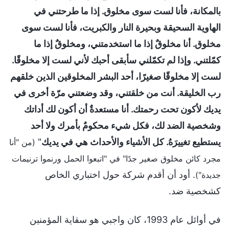
بالمكانة، فأنا لست سوى مخلوق. إذا ما طرحتني في
الهاوية السحيقة وبحيرة النار والكبريت، فأنا لست سوى
مخلوق. أنا مخلوقٌ إذا ما استخدمتني، ومخلوقٌ إذا ما
كمّلتني. وإذا لم تكمّلني سأبقى أحبك لأني لست إلا مخلوقًا.
لست إلا مخلوقًا صغيرًا، أحد البشر المخلوقين الذين خلقهم
رب الخليقة. أنت من خلقتني، وقد وضعتني مرّة أخرى في
يديك لأكون تحت رحمتك. أنا مستعدةٌ أن أكون لك أداتك
وشخصية الضد لك، فكل شيء محكومٌ بأمرك ولا أحد
يستطيع تغييرَهُ. كل الأشياء والأحداث هي في يديك
"
(من "أنا
مجرد كائن مخلوق صغير جدًا" في "اتبعوا الحمل ورنموا ترنيمات
. أود أن أقدم شركة حول اختباري الخاص
جديدة")
كشخصية ضد.
في أوائل عام 1993، كان واجبي هو سقاية المؤمنين