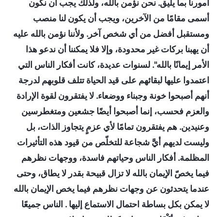
أمورنا بما يليق. نحن نؤمن بالله، ولذلك يجب أن نكون
أسمى مقامًا من الآخرين، ويجب أن يكون لنا منصب
ومستقبل أفضل من أي شخص آخر. ولأننا نؤمن بالله عليه
أن يهبنا بركات غير محدودة، وإلا فلا يمكننا أن ندعو هذا
الأمر إيمانًا بالله". لسنوات عديدة، كانت أفكار الناس التي
اعتمدوا عليها لبقائهم على قيد الحياة تتلف قلوبهم لدرجة
أنهم أصبحوا خونة وجبناء ووضعاء. لا يفتقرون لقوة الإرادة
والعزم فحسب، إنما أصبحوا أيضًا جشعين ومتغطرسين
وعنيدين. هم يفتقرون تمامًا لأي عزمٍ يتجاوز الذات، بل
وليست لديهم أيَّ شجاعة للتخلّص من قيود هذه التأثيرات
المظلمة. أفكار الناس وحياتهم فاسدة، ووجهات نظرهم
فيما يخصّ الإيمان بالله لا تزال قبيحة بقدر لا يطاق، وحتى
عندما يتحدثون عن وجهات نظرهم فيما يخص الإيمان بالله
لا يمكن بكل بساطة احتمال الاستماع إليها . الناس جميعًا