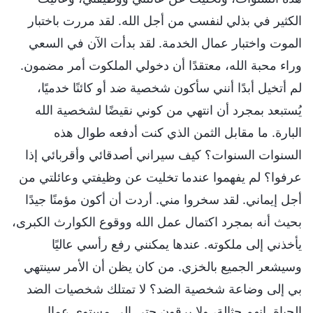
الكثير في بذلي لنفسي من أجل الله. لقد مررت باختبار
الموت واختبار عمال الخدمة. لقد بدأت الآن في السعي
وراء محبة الله، معتقدًا أن دخولي الملكوت أمر مضمون.
لم أتخيل أبدًا أنني سأكون شخصية ضد أو كائنًا خدميًا،
يُستبعد بمجرد أن انتهي من كوني نقيضًا لشخصية الله
البارة. ما مقابل الثمن الذي كنت أدفعه طوال هذه
السنوات السنوات؟ كيف سيراني أصدقائي وأقربائي إذا
عرفوا؟ لم يفهموا عندما تخليت عن وظيفتي وعائلتي من
أجل إيماني. لقد سخروا مني. أردت أن أكون مؤمنًا جيدًا
بحيث أنه بمجرد اكتمال عمل الله ووقوع الكوارث الكبرى،
يأخذني إلى ملكوته. عندها يمكنني رفع رأسي عاليًا
وسيشعر الجميع بالخزي. من كان يظن أن الأمر سينتهي
بي إلى وضاعة شخصية الضد؟ لا تمتلك شخصيات الضد
الحياة. إنهم حثالة، ولا يرقون حتى إلى مستوى عمال