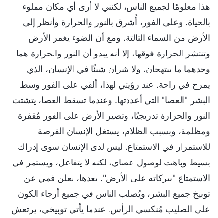
هذا معلومًا لجميع الناس، لكنني لا أرى أي مكان مملوء
بالحياة. وعلى الفور، أُشرق بالنور والحرارة وأنظر إلى
الأرض من السماء الثالثة. ومع أن الضوء يغمر الأرض
وتنتشر الحرارة فوقها، إلا أنه يبدو أن النور والحرارة هما
وحدهما ما يبتهجان، ولا يثيران شيئًا في الإنسان، الذي
يمرح في راحة. عند رؤيتي لهذا، ألقي على الفور وسط
البشر "العصا" التي أعددتها. وعندما تسقط العصا، يتشتت
النور والحرارة تدريجيًا، وتصير الأرض على الفور مُقفرة
ومظلمة، وبسبب الظلام، يستغل الإنسان الفرصة
للاستمرار في الاستمتاع. ليس لدى الإنسان سوى إدراك
بسيط وباهت لوصول عصاي، لكنه لا يتفاعل، ويستمر في
الاستمتاع "ببركاته على الأرض". بعدها، يعلن فمي عن
توبيخ جميع البشر، ويُصلب الناس في جميع أرجاء الكون
على الصليب مُنكسي الرأس. عندما يأتي توبيخي، يرتعش