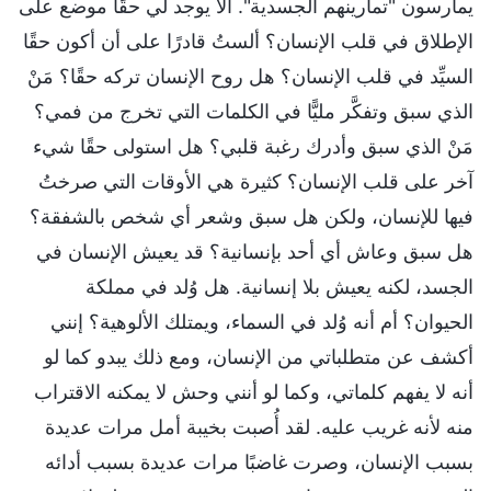
يمارسون "تمارينهم الجسدية". ألا يوجد لي حقًا موضع على
الإطلاق في قلب الإنسان؟ ألستُ قادرًا على أن أكون حقًا
السيِّد في قلب الإنسان؟ هل روح الإنسان تركه حقًا؟ مَنْ
الذي سبق وتفكَّر مليًّا في الكلمات التي تخرج من فمي؟
مَنْ الذي سبق وأدرك رغبة قلبي؟ هل استولى حقًا شيء
آخر على قلب الإنسان؟ كثيرة هي الأوقات التي صرختُ
فيها للإنسان، ولكن هل سبق وشعر أي شخص بالشفقة؟
هل سبق وعاش أي أحد بإنسانية؟ قد يعيش الإنسان في
الجسد، لكنه يعيش بلا إنسانية. هل وُلد في مملكة
الحيوان؟ أم أنه وُلد في السماء، ويمتلك الألوهية؟ إنني
أكشف عن متطلباتي من الإنسان، ومع ذلك يبدو كما لو
أنه لا يفهم كلماتي، وكما لو أنني وحش لا يمكنه الاقتراب
منه لأنه غريب عليه. لقد أُصبت بخيبة أمل مرات عديدة
بسبب الإنسان، وصرت غاضبًا مرات عديدة بسبب أدائه