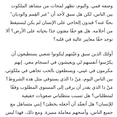
وصفه فمي. واليوم، تظهر لمحات من مشاهد الملكوت
بين الناس، لكن هل سبق لأحد أن "عبر القِمم والوديان"
بحثًا عنه؟ فبدون إلحاحي على الإنسان لم يكن ليستيقظ
من أحلامه. هل هو حقًا مفتون جدًا بحياته على الأرض؟ ألا
توجد حقًا معايير عالية في قلبه؟
أولئك الذين سبق وعيّنتهم ليكونوا شعبي يستطيعون أن
يكرّسوا أنفسهم لي ويعيشون في انسجام معي. إنهم
مكرمون في عيني، ويسطعون بالحب تجاهي في ملكوتي.
بين الناس اليوم، مَنْ ذا الذي يستوفي مثل هذه الشروط؟
مَنْ ذا الذي يقدر أن يرقى إلى المستوى المطلوب وفقًا
لمتطلباتي؟ هل تسبب متطلباتي صعوبات حقيقية
للإنسان؟ هل أتعمَّد أن أجعله يخطئ؟ إنني متساهل مع
جميع الناس، وأمنحهم معاملة مميزة. ومع ذلك، فهذا ليس