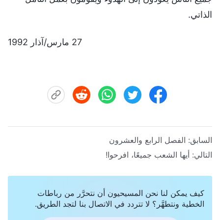
الذاتي.
27 مارس/آذار 1992
السابق:
الفصل الرابع والعشرون
التالي:
أيها الشعب جميعًا، افرحوا!
كيف يمكن لنا نحن المسيحيون أن نتحرَّر من رباطات
الخطية ونتطهَّر؟ لا تتردد في الاتصال بنا لتجد الطريق.