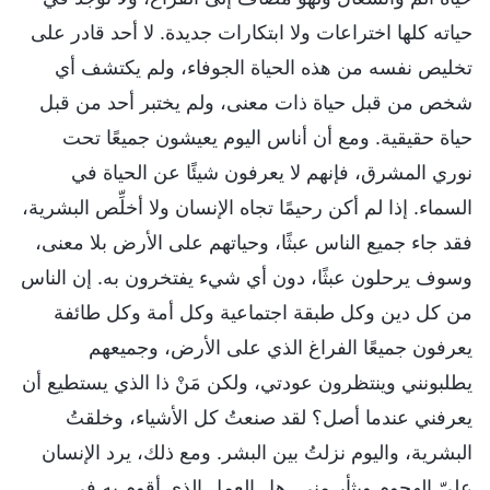
حياته كلها اختراعات ولا ابتكارات جديدة. لا أحد قادر على
تخليص نفسه من هذه الحياة الجوفاء، ولم يكتشف أي
شخص من قبل حياة ذات معنى، ولم يختبر أحد من قبل
حياة حقيقية. ومع أن أناس اليوم يعيشون جميعًا تحت
نوري المشرق، فإنهم لا يعرفون شيئًا عن الحياة في
السماء. إذا لم أكن رحيمًا تجاه الإنسان ولا أخلِّص البشرية،
فقد جاء جميع الناس عبثًا، وحياتهم على الأرض بلا معنى،
وسوف يرحلون عبثًا، دون أي شيء يفتخرون به. إن الناس
من كل دين وكل طبقة اجتماعية وكل أمة وكل طائفة
يعرفون جميعًا الفراغ الذي على الأرض، وجميعهم
يطلبونني وينتظرون عودتي، ولكن مَنْ ذا الذي يستطيع أن
يعرفني عندما أصل؟ لقد صنعتُ كل الأشياء، وخلقتُ
البشرية، واليوم نزلتُ بين البشر. ومع ذلك، يرد الإنسان
عليّ الهجوم ويثأر مني. هل العمل الذي أقوم به في