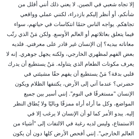
إلا تجاه شعبي في الصين. لا يعني ذلك أنني أقلل من
شأنكم، أو أنظر إليكم بازدراء، لكنني عملي وواقعي
تجاهكم. يواجه الناس حتمًا انتكاسات في حياتهم، سواء
فيما يتعلق بعائلاتهم أو العالم الأوسع. ولكن مَنْ الذي رتّب
معاناته بيديه؟ إن الإنسان غير قادر على معرفتي. فلديه
بعض الفهم لمظهري الخارجي، ولكنه يجهل جوهري. إنه لا
يعرف مكونات الطعام الذي يتناوله. مَنْ يستطيع أن يدرك
قلبي بدقة؟ مَنْ يستطيع أن يفهم حقًا مشيئتي في
حضرتي؟ عندما آتي إلى الأرض، يكتنفها الظلام ويكون
الإنسان "مستغرقًا في النوم". إنني أسير بين جميع
المواضع، وكل ما أراه أراه ممزقًا وباليًا ولا يُطاق النظر
إليه. يبدو الأمر كما لو أن الإنسان لا يرغب إلا في
الاستمتاع، وليس لديه رغبة في الالتفات إلى "أشياء من
العالم الخارجي". إنني أفحص الأرض كلها دون أن يكون