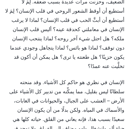
الضعيف، وحزنت مرات عديدة بسبب ضعفه. لِمَ لا
أستطيع أن أوقظ الشعور الروحي في قلب الإنسان؟ لِمَ لا
أستطيع أن أبثَّ الحب في قلب الإنسان؟ لماذا لا يرغب
الإنسان في معاملتي كحدقة عينه؟ أليس قلب الإنسان
ملكه؟ هل احتل شيء آخر روحه؟ لماذا ينتحب الإنسان
دون توقف؟ لماذا هو بائس؟ لماذا يتجاهل وجودي عندما
يكون حزينًا؟ هل طعنته يا ترى؟ هل يمكن أن أكون قد
تخلَّيت عنه عمدًا؟
الإنسان في نظري هو حاكم كل الأشياء. وقد منحته
سلطانًا ليس بقليل، مما يمكِّنه من تدبير كل الأشياء على
الأرض – العشب على الجبال، والحيوانات في الغابات،
والأسماك في المياه. ولكن بدلًا من أن يكون الإنسان
سعيدًا بسبب هذا، فإنه يعاني من القلق. حياته كلها هي
حياة ألم وانشغال ولهو مضاف إلى الفراغ، ولا توجد في