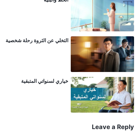
يراعون مقاصد الله ويقبلون إرسالية الله هم فقط من
ستتاح لهم فرص أكثر ليُكمِّلهم الله. أما أولئك الذين لا
يرغبون في مراعاة مقاصد الله فهم أنانيون ولن يُكمِّلهم
الله. لقد دخل عمل
الإنجيل
فترة حاسمة من التوسع
الكبير، وكون الكنيسة قد أسندت إليَّ مثل هذا الواجب
التخلي عن الثروة رحلة شخصية
المهم كان نعمةً وتكريمًا استثنائيًا من الله. ومع ذلك، لم
أكن أراعي مقاصد الله، وبدلاً من ذلك، لم أكن مهتمة إلا
بجسدي وبكسب المال لأحظى بتقدير الآخرين. كم كنت
عديمة الضمير! ألم أكن أؤمن بالله وأتبعه، وآكل وأشرب
خياري لسنواتي المتبقية
كلماته، وأقوم بواجبي لأجل نيل الحق والخلاص؟ لقد
منحني الله فرصة عظيمة لأتدرب وأنال الحق من خلال
هذا الواجب. ألن أكون حمقاء إن لم أقبلها؟ فلو أن عمل
الله كان قد انتهى بحلول وقت موافقتي على قبول هذا
Leave a Reply
الواجب، لكنت قد أضعت فرصتي، وحينها كنت سأندم ندمًا