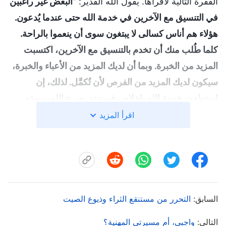
الفقرة التالية لأقرأها. يقول الله القدير: "
البعض غير راغبين
في التنسيق مع الآخرين في خدمة الله حتى عندما يُدعون.
هؤلاء هم أناس كسالى لا يبتغون سوى أن ينعموا بالراحة.
كلما طُلب منك أن تخدم بالتنسيق مع الآخرين، اكتسبت
المزيد من الخبرة. وبما أن لديك المزيد من الأعباء والخبرة،
سيكون لديك المزيد من الفرص لأن تُكمَّل. لذلك، إن
استطعت خدمة الله بإخلاص فستهتم بعبء الله، وبهذه
الطريقة سيكون لديك المزيد من الفرص لأن يُكمّلَك الله؛ إذ
اقرأ المزيد
لا يحظى بالكمال حاليًّا إلا أمثال هذه الجماعة من الناس.
كلما زاد تأثير الروح القدس فيك، كرّست المزيد من الوقت
للاهتمام بعبء الله، وكمَّلك الله وربحك أكثر، حتى تصبح
في النهاية شخصًا يستخدمه الله. في الوقت الحاضر، يوجد
البعض ممَنْ لا يحملون أي أعباء من أجل الكنيسة. هؤلاء
السابق:
التحرر من مستنقع الثراء وذيوع الصيت
الناس بلداء وخاملون، ولا يهتمون إلا بأجسادهم. مثل هؤلاء
التالي:
واجبي، أم مسيرتي المهنية؟