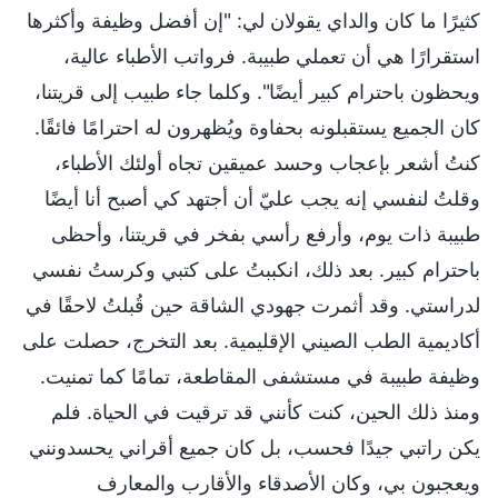
كثيرًا ما كان والداي يقولان لي: "إن أفضل وظيفة وأكثرها
استقرارًا هي أن تعملي طبيبة. فرواتب الأطباء عالية،
ويحظون باحترام كبير أيضًا". وكلما جاء طبيب إلى قريتنا،
كان الجميع يستقبلونه بحفاوة ويُظهرون له احترامًا فائقًا.
كنتُ أشعر بإعجاب وحسد عميقين تجاه أولئك الأطباء،
وقلتُ لنفسي إنه يجب عليّ أن أجتهد كي أصبح أنا أيضًا
طبيبة ذات يوم، وأرفع رأسي بفخر في قريتنا، وأحظى
باحترام كبير. بعد ذلك، انكببتُ على كتبي وكرستُ نفسي
لدراستي. وقد أثمرت جهودي الشاقة حين قُبلتُ لاحقًا في
أكاديمية الطب الصيني الإقليمية. بعد التخرج، حصلت على
وظيفة طبيبة في مستشفى المقاطعة، تمامًا كما تمنيت.
ومنذ ذلك الحين، كنت كأنني قد ترقيت في الحياة. فلم
يكن راتبي جيدًا فحسب، بل كان جميع أقراني يحسدونني
ويعجبون بي، وكان الأصدقاء والأقارب والمعارف