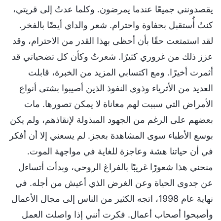
يقصدونني جميعًا عندما يمرضون. وكلما عدتُ إلى قريتي،
كنتُ أُستقبل بحفاوة واحترام. شعر والداي أيضًا بالفخر.
لقد استمتعت حقًا بأن أحظى بهذا القدر من الاحترام، وقد
عزز ذلك من غروري كثيرًا. شعرتُ وكأن كل تضحياتي قد
أثمرت أخيرًا. ومع اكتسابي المزيد من الخبرة، قابلت
العديد من الأثرياء وذوي النفوذ الذين أصيبوا بشتى أنواع
الأمراض التي سببت لهم معاناة لا يمكن تصورها. مات
بعضهم على الرغم من الجهود المبذولة لإنقاذهم، ولم يكن
بوسع الأطباء سوى المشاهدة بعجز. لم يسعني إلا أن أفكر
في أن حياتنا هشة وعاجزة للغاية في مواجهة الموت.
منحني هذا شعورًا غريبًا بالفراغ الروحي، وبدأت أتساءل
عن جدوى الحياة وعن الغرض الذي أعيش من أجله. في
نهاية عام 1998، اتجه الكثير من الناس إلى مجال الأعمال
وأصبحوا أصحاب أعمال. فكرت أنني إذا واصلت العمل