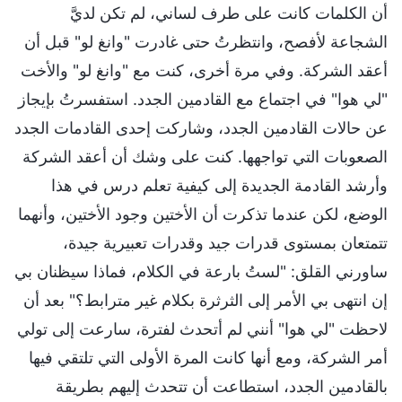
أن الكلمات كانت على طرف لساني، لم تكن لديَّ
الشجاعة لأفصح، وانتظرتُ حتى غادرت "وانغ لو" قبل أن
أعقد الشركة. وفي مرة أخرى، كنت مع "وانغ لو" والأخت
"لي هوا" في اجتماع مع القادمين الجدد. استفسرتُ بإيجاز
عن حالات القادمين الجدد، وشاركت إحدى القادمات الجدد
الصعوبات التي تواجهها. كنت على وشك أن أعقد الشركة
وأرشد القادمة الجديدة إلى كيفية تعلم درس في هذا
الوضع، لكن عندما تذكرت أن الأختين وجود الأختين، وأنهما
تتمتعان بمستوى قدرات جيد وقدرات تعبيرية جيدة،
ساورني القلق: "لستُ بارعة في الكلام، فماذا سيظنان بي
إن انتهى بي الأمر إلى الثرثرة بكلام غير مترابط؟" بعد أن
لاحظت "لي هوا" أنني لم أتحدث لفترة، سارعت إلى تولي
أمر الشركة، ومع أنها كانت المرة الأولى التي تلتقي فيها
بالقادمين الجدد، استطاعت أن تتحدث إليهم بطريقة