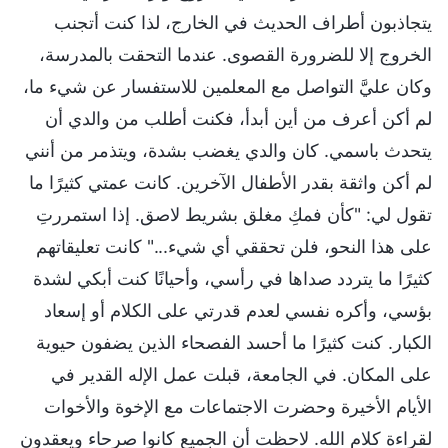
يتجاذبون أطراف الحديث في الخارج، لذا كنت أتجنب
الخروج إلا للضرورة القصوى. عندما التحقت بالمدرسة،
وكان عليَّ التواصل مع المعلمين للاستفسار عن شيء ما،
لم أكن أعرف من أين أبدأ، فكنت أطلب من والدي أن
يتحدث باسمي. كان والدي يغضب بشدة، ويتذمر من أنني
لم أكن واثقة بقدر الأطفال الآخرين. كانت عمتي كثيرًا ما
تقول لي: "كأن فمكِ مغلق بشريط لاصق. إذا استمررتِ
على هذا النحو، فلن تحققي أي شيء..." كانت تعليقاتهم
كثيرًا ما يتردد صداها في رأسي، وأحيانًا كنت أبكي لشدة
بؤسي، وأكره نفسي لعدم قدرتي على الكلام أو إسعاد
الكبار. كنت كثيرًا ما أحسد الفصحاء الذين يضفون حيوية
على المكان. في الجامعة، قبلت عمل الإله القدير في
الأيام الأخيرة وحضرت الاجتماعات مع الإخوة والأخوات
لقراءة كلام الله. لاحظت أن الجميع كانوا صرحاء ويعقدون