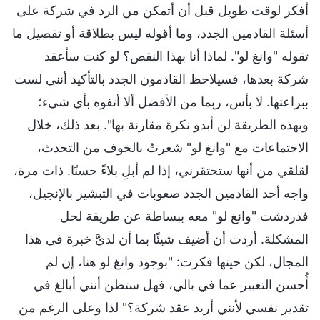
أفكر لوقت طويل قبل أن أتمكن من الرد في شركة على
أسئلة القادمين الجدد، وما أقوله ليس بطلاقة أو تفصيل ما
تقوله "وانغ لو". لماذا أنا بهذا النقص؟ لو كنت سأعقد
شركة بعدها، فسيلاحظ القادمون الجدد بالتأكيد أنني لست
ببراعتها. لا بأس، ربما من الأفضل ألا أتفوه بأي شيء؛
وبهذه الطريقة لن أبدو نكرة مقارنة بها". بعد ذلك، خلال
الاجتماعات مع "وانغ لو" شعرتُ بالخوف من التحدث،
لقلقي من أنها ستحتقرني، إذا لم أبلِ بلاءً حسنًا. ذات مرة،
واجه أحد القادمين الجدد صعوبات في التبشير بالإنجيل،
فدردشت "وانغ لو" معه ببساطة عن طريقة لحل
المشكلة. أردت أن أضيف شيئًا بما أن لديَّ خبرة في هذا
المجال، لكن حينها فكرت: "بوجود وانغ لو هنا، إن لم
أُحسن التعبير عما في بالي، فهل ستظن أنني أبالغ في
تقدير نفسي لأنني أريد عقد شركة؟" لذا وعلى الرغم من