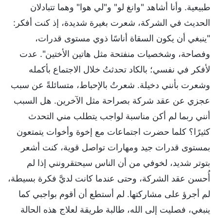
طبيعية. وأنا أشاهد "وانغ لو" و"لي هوا" وهما تتبادلان
الحديث في الشركة، شعرت بغيرة شديدة، إذ كنت أفكر:
"ينبغي أن يكون السقاة أناسًا ذوي مستوى قدرات،
وفصاحة، وشخصيات منفتحة مثل هاتين الأختين". عدت
لأفكر في نفسي؛ بالكاد تحدثتُ خلال الاجتماع بأكمله
وشعرت بأنني دخيلة. شعرتُ بالإحباط، متسائلةً عن سبب
عجزي عن عقد شركة بصراحة مثل الآخرين. هل السبب
أنني ربما لم أكن مناسبة لواجب يتطلب مني التحدث
كثيرًا؟ كلما حضرت اجتماعات مع إخوة وأخوات يتمتعون
بمستوى قدرات جيد ومهارات تواصل قوية، كنت أشعر
بتوتر شديد، لخوفي من أن الناس سيحتقرونني إذا لم
أُحسن عقد الشركة، وحتى عندما كانت لديَّ فكرة بسيطة،
لم أجرؤ على مشاركتها. لم أستطع أن أقوم بواجبي كما
ينبغي، فصليت إلى الله، طالبة طريقة لعلاج هذه الحالة