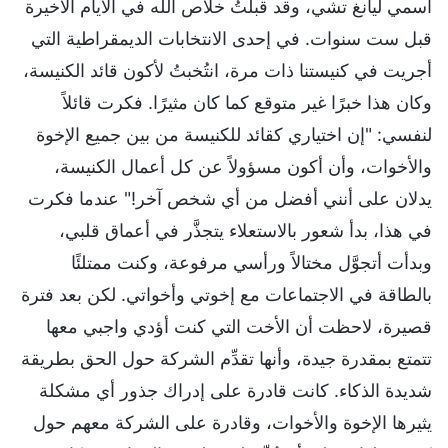
اسمي ليانغ تشي، وقد قبلتُ خلاص الله في الأيام الأخيرة
قبل ست سنوات. في إحدى الانتخابات الديمقراطية التي
أجريت في كنيستنا ذات مرة، انتُخبتُ لأكون قائد الكنيسة،
وكان هذا خبرًا غير متوقع كما كان مثيرًا. فكرت قائلاً
لنفسي: "إن اختياري كقائد للكنيسة من بين جميع الإخوة
والأخوات، وأن أكون مسؤولاً عن كل أعمال الكنيسة،
يدلان على أنني أفضل من أي شخص آخر!" عندما فكرت
في هذا، بدأ شعور بالاستعلاء يتجذَّر في أعماق قلبي،
وبدأت أتجوَّل مختالاً ورأسي مرفوعة، وكنت ممتلئًا
بالطاقة في الاجتماعات مع إخوتي وأخواتي. لكن بعد فترة
قصيرة، لاحظت أن الأخت التي كنت أؤدي واجبي معها
تتمتع بمقدرة جيدة، وأنها تقدِّم الشركة حول الحق بطريقة
شديدة الذكاء. كانت قادرة على إدراك جذور أي مشكلة
يثيرها الإخوة والأخوات، وقادرة على الشركة معهم حول