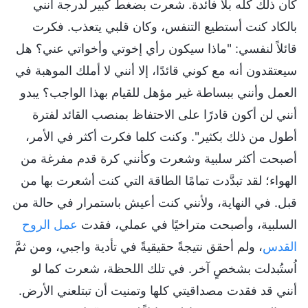
كان ذلك كله بلا فائدة. شعرت بضغط كبير لدرجة أنني
بالكاد كنت أستطيع التنفس، وكان قلبي يتعذب. فكرت
قائلاً لنفسي: "ماذا سيكون رأي إخوتي وأخواتي عني؟ هل
سيعتقدون أنه مع كوني قائدًا، إلا أنني لا أملك الموهبة في
العمل وأنني ببساطة غير مؤهل للقيام بهذا الواجب؟ يبدو
أنني لن أكون قادرًا على الاحتفاظ بمنصب القائد لفترة
أطول من ذلك بكثير". وكنت كلما فكرت أكثر في الأمر،
أصبحت أكثر سلبية وشعرت وكأنني كرة قدم مفرغة من
الهواء؛ لقد تبدَّدت تمامًا الطاقة التي كنت أشعرت بها من
قبل. في النهاية، ولأنني كنت أعيش باستمرار في حالة من
السلبية، وأصبحت متراخيًا في عملي، فقدت
عمل الروح
القدس
، ولم أحقق نتيجةً حقيقيةً في تأدية واجبي، ومن ثمَّ
اُستُبدلت بشخصٍ آخر. في تلك اللحظة، شعرت كما لو
أنني قد فقدت مصداقيتي كلها وتمنيت أن تبتلعني الأرض.