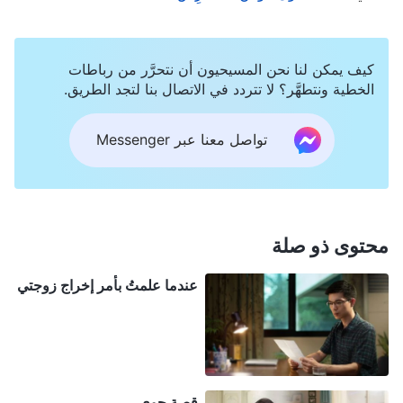
جنيت. وكلما عظمت رغبة الشخص في الوصول لأعلى
مكانة، كان التعامل معه أكثر جديّة ووجبَ خضوعه لمزيد
كيف يمكن لنا نحن المسيحيون أن نتحرَّر من رباطات
من التنقية. ذلك النوع من الأشخاص لا قيمة له كثيرًا! يجب
الخطية ونتطهَّر؟ لا تتردد في الاتصال بنا لتجد الطريق.
التعامل معهم ودينونتهم بطريقة مناسبة ليتخلّوا عن رغبتهم
تواصل معنا عبر Messenger
تمامًا. إنْ استمرّيتم بالسّعي هكذا حتى النهاية فلن تجنوا
شيئًا. الذين لا يطلبون الحياة لا يمكن تغييرهم. والذين لا
يعطشون إلى الحق لا يحظون به. أنت لا تهتمّ بطلب التغيير
الشخصي والدخول، إنما تهتمّ دائمًا بتلك الرغبات الجامحة
محتوى ذو صلة
والأمور التي تقيّد محبتك لله وتمنعك عن الاقتراب منه. هل
عندما علمتُ بأمر إخراج زوجتي
يمكن لهذه الأمور أن تغيّرك؟ هل يمكنها أن تُدخِلَك
الملكوت؟
"
(الكلمة، ج. 1. ظهور الله وعمله. لماذا لا تريد أن
. "
يخاف بعض الناس على الدوام من
تكون شخصية الضد؟)
أن يسرق آخرون الأضواء منهم ويتفوقوا عليهم؛ فيكسبوا
التقدير، بينما هم أنفسهم يلقون الإهمال. يؤدّي بهم هذا إلى
قصة جوي