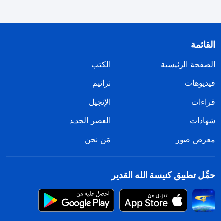
يتفقون معي ويعجبون بي في محاولة مني لترسيخ صورتي
في قلوبهم ومواصلة تعزيز موقفي. وعندما رأيت أن أخي
القائمة
كان أكثر قدرة مني من الناحية المهنية، وأن الإخوة
والأخوات كانوا يطلبونه جميعًا، ويقومون بالشركة معه
الصفحة الرئيسية
الكتب
عندما يواجهون المشكلات، وأنه لم تكن لدي فرصة
فيديوهات
ترانيم
لمشاركتهم الحديث، كنت أشعر حينها بالغيرة منه، وبالرغبة
قراءات
الإنجيل
في استبعاده. كنت خائفًا من أن يسرق مني الأضواء
شهادات
العصر الجديد
ويتركني بلا حول ولا قوة، لذلك حاولت أن أسلِّح نفسي
معرض صور
مَن نحن
بالمعرفة المهنية بغرض تعزيز موقفي. وعندما كانت
الكنيسة تواجه مشكلة لا يمكنني حلها، لم أكن آتي أمام
الله من أجل الصلاة، ولم أكن أعتمد على الله أو ألجأ إليه،
حمِّل تطبيق كنيسة الله القدير
ولم أكن أسعَى إلى الحق مع إخوتي وأخواتي لحل
المشكلة، بل بدلاً من ذلك كنت أقضي كل الأيام متأثرًا
بأفكار متعلقة بالمكاسب والخسائر ذات الصلة بمكانتي،