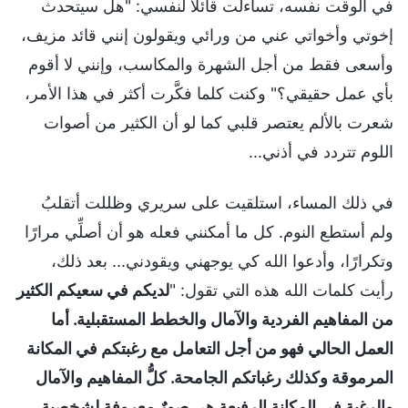
في الوقت نفسه، تساءلت قائلاً لنفسي: "هل سيتحدث
إخوتي وأخواتي عني من ورائي ويقولون إنني قائد مزيف،
وأسعى فقط من أجل الشهرة والمكاسب، وإنني لا أقوم
بأي عمل حقيقي؟" وكنت كلما فكَّرت أكثر في هذا الأمر،
شعرت بالألم يعتصر قلبي كما لو أن الكثير من أصوات
اللوم تتردد في أذني...
في ذلك المساء، استلقيت على سريري وظللت أتقلبُ
ولم أستطع النوم. كل ما أمكنني فعله هو أن أصلِّي مرارًا
وتكرارًا، وأدعوا الله كي يوجهني ويقودني... بعد ذلك،
رأيت كلمات الله هذه التي تقول: "
لديكم في سعيكم الكثير
من المفاهيم الفردية والآمال والخطط المستقبلية. أما
العمل الحالي فهو من أجل التعامل مع رغبتكم في المكانة
المرموقة وكذلك رغباتكم الجامحة. كلُّ المفاهيم والآمال
والرغبة في المكانة الرفيعة هي صورٌ معروفة لشخصية