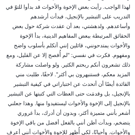
لهذا الواجب. رأيت بعض الإخوة والأخوات قد بدأوا للتوّ في
التدريب على التبشير بالإنجيل، فبدأت أرشدهم
وأساعدهم. ولدهشتي، بعد أن عقدت شركة حول بعض
الحقائق المرتبطة ببعض المفاهيم الدينية، بدأ الإخوة
والأخوات يمتدحونني، قائلين إنني أتكلم بأسلوب واضح
ومفهوم. فكرت في نفسي: "لم أُفصح إلا عن القليل، ومع
ذلك تشعرون أنكم ربحتم الكثير. ولو واصلت مشاركة
المزيد معكم، فستنبهرون بي أكثر". لاحقًا، طلبت مني
القائدة أيضًا أن أتحدث عن اختباراتي في كيفية التبشير
بالإنجيل، بل وقدمَت حتى العظات التي كتبتها عن التبشير
بالإنجيل إلى الإخوة والأخوات ليستفيدوا منها. وهذا جعلني
أشعر بأنني متميزة أكثر، وبدون أن أدرك، بدأ غروري
يتضخم، وبدأت أظن أنني بالفعل أفضل من باقي الإخوة
والأخوات. وأحيانًا، لكي أُظهر للإخوة والأخوات أنني أعرف