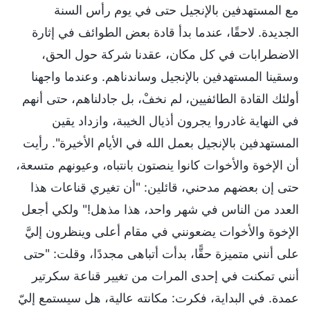
مع المستهدفين بالإنجيل حتى في يوم رأس السنة
الجديدة. لاحقًا، عندما بدأ قادة بعض الطوائف في إثارة
الاضطرابات في كل مكان، عقدنا شركة حول الحق،
وسقينا المستهدفين بالإنجيل وساندناهم. وعندما واجهنا
أولئك القادة الطائفيين، لم نخفْ، بل جادلناهم، حتى أنهم
في النهاية غادروا يجرون أذيال الخيبة، وازداد يقين
المستهدفين بالإنجيل بعمل الله في الأيام الأخيرة". رأيت
أن الإخوة والأخوات كانوا ينصتون بانتباه، وعيونهم متسعة،
حتى إن بعضهم مدحني، قائلين: "أن تغيري قناعات هذا
العدد من الناس في شهر واحد، هذا مذهل!" ولكي أجعل
الإخوة والأخوات يضعونني في مقام أعلى وينظرون إليَّ
على أنني متميزة حقًّا، بدأت أتباهى مجددًا، وقلت: "حتى
أنني تمكنت في إحدى المرات من تغيير قناعة سكرتير
عمدة. في البداية، فكرت: مكانته عالية، هل سيستمع إليّ