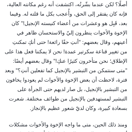
أصلًا؟ لكن عندما بشّرتُه، اكتشفت أنه رغم مكانته العالية،
فإنه كان يفتقر إلى الحق، وأُعجب بكل ما قلته له. وفيما
بعد، قَبِل هو وعشرات من أعضاء كنيسته الإنجيل!" كان
الإخوة والأخوات ينظرون إليّ والاستحسان ظاهر في
أعينهم، وقال بعضهم: "أنتِ حقًا رائعة! حتى أنكِ تمكنتِ
من تغيير قناعة سكرتير عمدة! نحن لا يمكننا فعل هذا على
الإطلاق؛ نحن متأخرون كثيرًا عنكِ!" وقال بعضهم أيضًا:
"متى سنتمكن من التبشير بالإنجيل كما تفعلين أنتِ؟" وبعد
فترة، لاحظت أن بعض الإخوة والأخوات لم يعودوا يخافون
من التبشير بالإنجيل، بل صار لديهم حتى الجرأة على
التبشير لمستهدفين بالإنجيل من طوائف مختلفة. شعرت
بسعادة كبيرة، وكان لديّ شعور عظيم بالإنجاز.
ومنذ ذلك الحين، متى ما واجه الإخوة والأخوات مشكلات