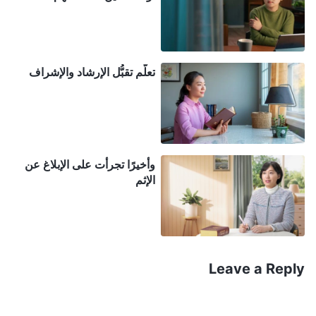
الإخوة والأخوات إن عقدت شركة معهم عن حالتي؟ ألن
يقولوا إنني بلا قامة؟ وإذا أصبحت أنا نفسي سلبية، فكيف
سأتابع عملهم؟ لا بأس، من الأفضل ألا أقول شيئًا،
سأكتفي بالصلاة إلى الله وأحل المشكلة بنفسي". لذا كبتُّ
تعلُّم تقبُّل الإرشاد والإشراف
الكآبة في قلبي، وتظاهرتُ بالشجاعة أمام الإخوة
والأخوات، واستمررت في التفاخر بالكلام أمامهم.
وفي أحد الأيام، قالت أخت إنها قابلت مستهدفًا بالإنجيل،
وأخيرًا تجرأت على الإبلاغ عن
وطلبت مني أن أذهب وأبشّره بالإنجيل. وقالت أخت أخرى
الإثم
إن المستهدف بالإنجيل الذي تعرفه مستعد للتحقيق في
عمل الله في الأيام الأخيرة، وسألتني متى يمكنني الذهاب
للتبشير له. كنت سعيدة جدًا عندما سمعت هذا، وفكرت:
Leave a Reply
إن استطعت أن أُغيّر قناعات جميع هؤلاء المستهدفين
بالإنجيل، فسوف يُحرز عمل الإنجيل بعض التقدّم. لكن
حين كنت على وشك الانطلاق بقوة، اعتقلت الشرطة