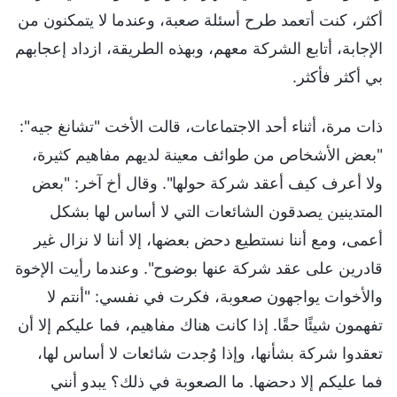
أكثر، كنت أتعمد طرح أسئلة صعبة، وعندما لا يتمكنون من
الإجابة، أتابع الشركة معهم، وبهذه الطريقة، ازداد إعجابهم
بي أكثر فأكثر.
ذات مرة، أثناء أحد الاجتماعات، قالت الأخت "تشانغ جيه":
"بعض الأشخاص من طوائف معينة لديهم مفاهيم كثيرة،
ولا أعرف كيف أعقد شركة حولها". وقال أخ آخر: "بعض
المتدينين يصدقون الشائعات التي لا أساس لها بشكل
أعمى، ومع أننا نستطيع دحض بعضها، إلا أننا لا نزال غير
قادرين على عقد شركة عنها بوضوح". وعندما رأيت الإخوة
والأخوات يواجهون صعوبة، فكرت في نفسي: "أنتم لا
تفهمون شيئًا حقًا. إذا كانت هناك مفاهيم، فما عليكم إلا أن
تعقدوا شركة بشأنها، وإذا وُجدت شائعات لا أساس لها،
فما عليكم إلا دحضها. ما الصعوبة في ذلك؟ يبدو أنني