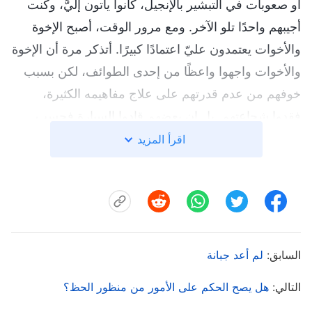
أو صعوبات في التبشير بالإنجيل، كانوا يأتون إليَّ، وكنت
أجيبهم واحدًا تلو الآخر. ومع مرور الوقت، أصبح الإخوة
والأخوات يعتمدون عليّ اعتمادًا كبيرًا. أتذكر مرة أن الإخوة
والأخوات واجهوا واعظًا من إحدى الطوائف، لكن بسبب
خوفهم من عدم قدرتهم على علاج مفاهيمه الكثيرة،
فقدوا شجاعتهم. بل إن بعضهم قادوا السيارة فحسب
ليبحثوا عني ويطلبوا مني أن أذهب معهم. فكرت في
اقرأ المزيد
نفسي: "لقد قدِموا كل هذه المسافة خصيصًا للبحث عني،
يبدو أن مكانتي في قلوبهم عظيمة حقًا. هل هذا أمر جيد
أم سيئ؟" شعرت ببعض الانزعاج، وفكرت: "هل يُعقل
أنهم يعبدونني وينظرون إليّ بإعجاب؟ إن استمر الأمر
على هذا النحو، ألن أكون قد جلبت الإخوة والأخوات إليّ
السابق:
لم أعد جبانة
أنا؟ إذا كان الأمر كذلك حقًّا، فعندئذٍ سيُسيء ذلك إلى
التالي:
هل يصح الحكم على الأمور من منظور الحظ؟
شخصية الله!" لكن حينها فكرت: "إذا لم أقد الإخوة