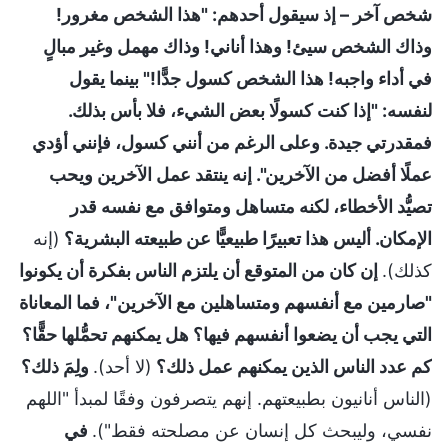
شخص آخر – إذ سيقول أحدهم: "هذا الشخص مغرور!
وذاك الشخص سيئ! وهذا أناني! وذاك مهمل وغير مبالٍ
في أداء واجبه! هذا الشخص كسول جدًّا!" بينما يقول
لنفسه: "إذا كنت كسولًا بعض الشيء، فلا بأس بذلك.
فمقدرتي جيدة. وعلى الرغم من أنني كسول، فإنني أؤدي
عملًا أفضل من الآخرين". إنه ينتقد عمل الآخرين ويحب
تصيُّد الأخطاء، لكنه متساهل ومتوافق مع نفسه قدر
الإمكان. أليس هذا تعبيرًا طبيعيًّا عن طبيعته البشرية؟
(إنه
كذلك).
إن كان من المتوقع أن يلتزم الناس بفكرة أن يكونوا
"صارمين مع أنفسهم ومتساهلين مع الآخرين"، فما المعاناة
التي يجب أن يضعوا أنفسهم فيها؟ هل يمكنهم تحمُّلها حقًّا؟
كم عدد الناس الذين يمكنهم عمل ذلك؟
(لا أحد).
ولِمَ ذلك؟
(الناس أنانيون بطبيعتهم. إنهم يتصرفون وفقًا لمبدأ "اللهم
نفسي، وليبحث كل إنسان عن مصلحته فقط").
في