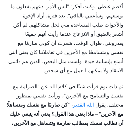
أكظم غيظي. وكنت أفكر: "انس الأمر. دعهم يفعلون ما
بوسعهم، وسأعتني بالباقي". بعد فترة، أراد الإخوة
والأخوات طلب المساعدة مني لحل مشاكلهم. لم أكن
أشعر بالضيق أو الانزعاج عندما رأيت أنهم جميعًا
يقدرونني. طوال الوقت، شعرت أن كوني صارمًا مع
نفسي ومتسامحًا مع الآخرين في تعاملاتنا كان يعني أنني
أتمتع بإنسانية جيدة، ولست مثل البعض، الذين هم دائمي
الانتقاد ولا يمكنهم العمل مع أي شخص.
ثم ذات يوم قرأت شيئًا في كلام الله عن "الصرامة مع
نفسك والتسامح مع الآخرين"، ورأيت نفسي بمنظور
مختلف. يقول
الله القدير
، "
كن صارمًا مع نفسك ومتساهلًا
مع الآخرين" – ماذا يعني هذا القول؟ يعني أنه ينبغي عليك
أن تطالب نفسك بمطالب صارمة وتتساهل مع الآخرين،