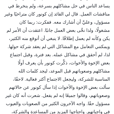
يساعد الناس في حل مشاكلهم بسرعة، ولم ينخرط في
مناقشات العمل. قال لي القائد إن كونور كان متراخيًا وغير
مسؤول، وعليَّ أن أشارك معه. ففكرت: ربما كان
مشغولًا، ولذا نحَّى بعض العمل جانبًا. اعتقدت أن الأمر لم
يكن وكأنه لم يعمل إطلاقًا. لا ينبغي أن أتوقع منه الكثير،
ويمكنني التعامل مع المشاكل التي لم يعقد شركة حولها.
لذا، لم أحقق في مشاكل عمله. بعد فترة، وقبل اجتماع
بعض الإخوة والأخوات، ذكَّرت كونور بأن يعرف أولًا
مشاكلهم وصعوباتهم قبل الموعد، ليجد كلمات الله
المناسبة للشركة، وليجعل الاجتماع أكثر فعالية. لاحقًا،
سألت بعض الإخوة والأخوات إذا سأل كونور عن حالاتهم
وصعوباتهم، وقالوا جميعًا إنه لم يفعل. شعرت أنه كان غير
مسؤول حقًا. واجه الآخرون الكثير من الصعوبات والعيوب
في واجباتهم. واحتاجوا المزيد من المساعدة والشركة،