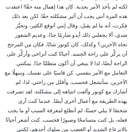
لكنه لم يأخذ الأمر بجدية. كان هذا إهمال منه حقًا! اعتقدت
هذه المرة أنني يجب أن أثير مشكلته حقًا. لكن بعد ذلك
فكرت، أنه ما لم يقبل، وقال إنني أتوقع الكثير، وتحيَّز
ضدي، ألا يجعلني ذلك أبدو صارمًا جدًا، وعديم الشعور
تجاه الآخرين؟ وكذلك، كان كونور شابًا، فكان من المرجح
أن يركِّز على راحة الجسد. أحيانًا كنت أتراخى وأركِّز على
الراحة أيضًا، لذا لا ينبغي أن أكون متطلبًا جدًا. يمكنني
التعامل مع الأمر بنفسي. كن قاسيًا على نفسك، وسهلًا مع
الآخرين. سأنشغل فحسب، وأقلل من راحتي. لذا، لم
أشارك مع كونور وألفت انتباهه إلى مشكلته. لقد تصرفت
بهذه الطريقة مع أعمال أخرى أيضًا. عندما كنت أرى
شخصًا لا يبلي حسنًا، لم أتطلع لمعرفة السبب أو ما يجب
فعله، بل كنت متسامحًا وصبورًا فحسب. كنت أشعر أحيانًا
بالانزعاج الشديد أو الغضب من سلوك أحدهم، لكنني