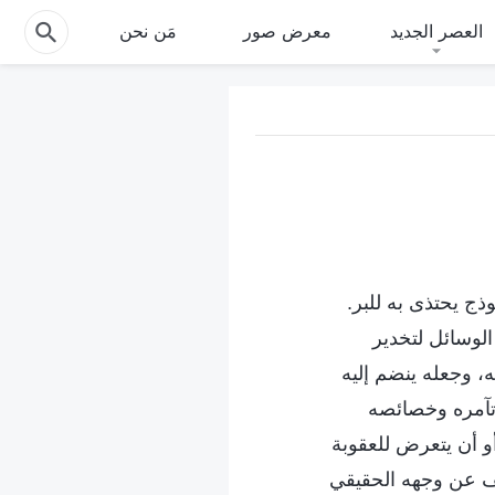
العصر الجديد
معرض صور
مَن نحن
ذج يحتذى به للبر.
لوسائل لتخدير
، وجعله ينضم إليه
وتآمره وخصائصه
و أن يتعرض للعقوبة
شف عن وجهه الحقيقي