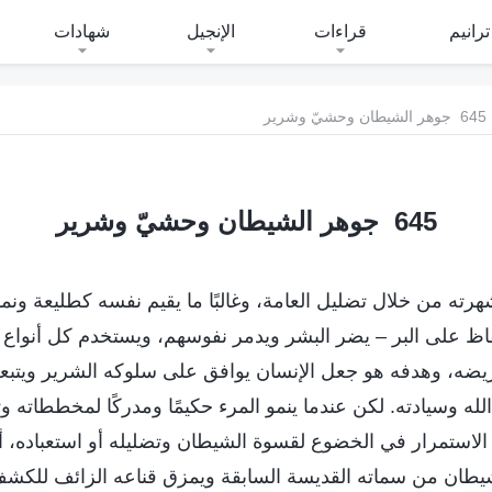
ترانيم
قراءات
الإنجيل
شهادات
645 جوهر الشيطان وحشيّ وشرير
645 جوهر الشيطان وحشيّ وشرير
ته من خلال تضليل العامة، وغالبًا ما يقيم نفسه كطليعة ونمو
اظ على البر – يضر البشر ويدمر نفوسهم، ويستخدم كل أنواع ا
يضه، وهدفه هو جعل الإنسان يوافق على سلوكه الشرير ويتبعه
ه وسيادته. لكن عندما ينمو المرء حكيمًا ومدركًا لمخططاته 
 الاستمرار في الخضوع لقسوة الشيطان وتضليله أو استعباده، أ
لشيطان من سماته القديسة السابقة ويمزق قناعه الزائف للك