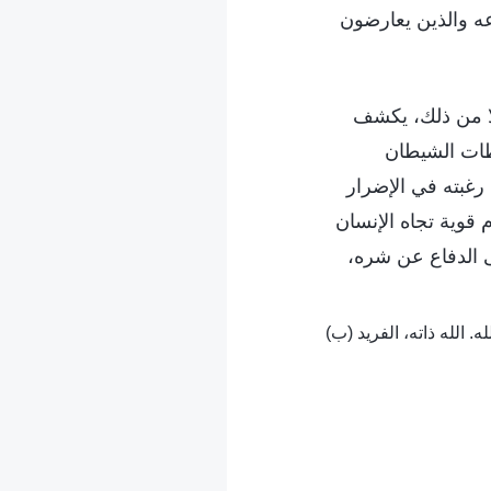
عه والذين يعارضون
لًا من ذلك، يكشف
طات الشيطان
غبته في الإضرار
 قوية تجاه الإنسان
 الدفاع عن شره،