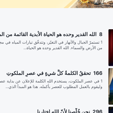
8 الله القدير وحده هو الحياة الأبدية القائمة من الموت
1 تستمرّ الجبال والأنهار في التغيّر، وتتدفّق تيارات المياه في 
من الأرض والسماء. الله القدير وحده هو الحياة...
166 تحققُ الكلمةُ كلَّ شيءٍ في عصرِ الملكوتِ
1 في عصر الملكوت، يستخدم الله الكلمة للإعلان عن بداية عصر
وليقوم بالعمل المطلوب للعصر بأكمله. هذا هو المبدأ الذي...
296 نحن خُلّصنا لأنّ الله اختارنا