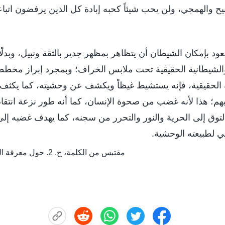
يح والهمجي، ولن يحب شيئاً كحبه إبادة كل الذين يرفضون اتبا
 يعود بإمكان الشيطان أن يتظاهر بمظهر جدير بالثقة ونبيل، وبد
الشيطانية الحقيقية تحت ملابس الخراف؛ وبمجرد إبراز مخط
لحقيقية، فإنه يستشيط غيظاً ويكشف عن وحشيته، كما يكثف ر
بهم؛ هذا لأنه غضب من صحوة الإنسان، كما أنه طور نزعة انتقام
ق إلى الحرية والنور والتحرر من سجنه، كما يهدف غضبه إلى
 لطبيعته الوحشية.
مقتبس من الكلمة، ج. 2. حول معرفة الله. الله ذاته، الفريد (ب)