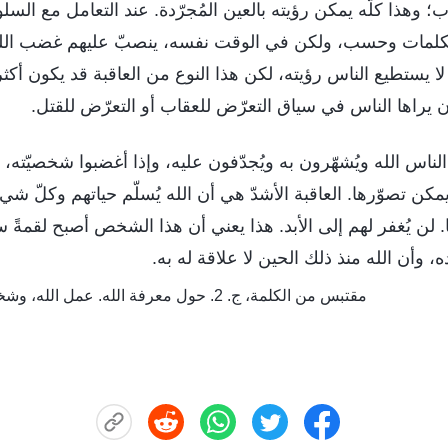
 وهذا كلّه يمكن رؤيته بالعين المُجرّدة. عند التعامل مع الس
بالكلمات وحسب، ولكن في الوقت نفسه، ينصبّ عليهم غضب الله
ا لا يستطيع الناس رؤيته، لكن هذا النوع من العاقبة قد يكون أ
 يراها الناس في سياق التعرّض للعقاب أو التعرّض للقتل.
الناس الله ويُشهّرون به ويُجدّفون عليه، وإذا أغضبوا شخصيّته، 
يمكن تصوّرها. العاقبة الأشدّ هي أن الله يُسلّم حياتهم وكلّ شي
ًّا. لن يُغفر لهم إلى الأبد. هذا يعني أن هذا الشخص أصبح لقمةً
، وأن الله منذ ذلك الحين لا علاقة له به.
مقتبس من الكلمة، ج. 2. حول معرفة الله. عمل الله، وشخصيّة الله، والله ذاته (ج)