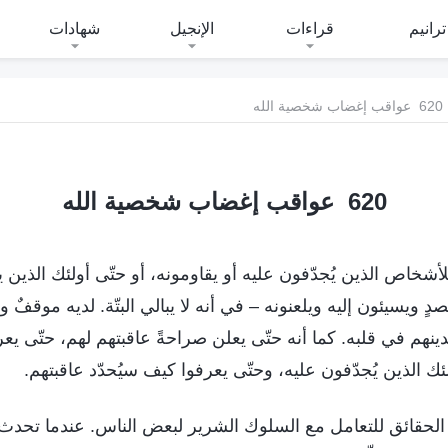
ترانيم
قراءات
الإنجيل
شهادات
620 عواقب إغضاب شخصية الله
620 عواقب إغضاب شخصية الله
 للأشخاص الذين يُجدّفون عليه أو يقاومونه، أو حتّى أولئك الذين 
ٍ ويسيئون إليه ويلعنونه – في أنه لا يبالي البتّة. لديه موقفٌ 
ينهم في قلبه. كما أنه حتّى يعلن صراحةً عاقبتهم لهم، حتّى يع
ك الذين يُجدّفون عليه، وحتّى يعرفوا كيف سيُحدّد عاقبتهم.
 الحقائق للتعامل مع السلوك الشرير لبعض الناس. عندما تحدث 