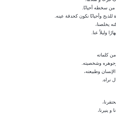
من سخطه أحيانًا.
للذبح وأحيانًا نكون كحدقة عينه.
كنه يخلصنا،
 وليلاً عنا.
ن كلماته
 وجوهره وشخصيته.
الإنسان وطبيعته،
 نراه.
حتقرنا،
 و ينيرنا،