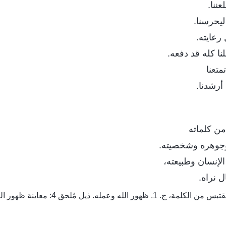
عننا.
م ليحرسنا.
 رعايته.
نا كله قد دفعه.
متعنا
 أرشدنا.
ن كلماته
 وجوهره وشخصيته.
الإنسان وطبيعته،
 نراه.
 من الكلمة، ج. 1. ظهور الله وعمله. ذيل مُلحق 4: معاينة ظهور الله وسط دينونته وتوبيخه