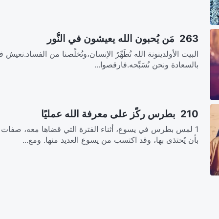
263 مَن يُحبون الله يعيشون في النُّور
البيت الأولدينونة الله تُطَهِّرُ الإنسان،وتُخلِّصنا من الفساد.نعيش
بالسعادة ونحن نُسَبِّحه.فارقصوا...
210 بطرس ركّز على معرفة الله عمليًا
1 لمس بطرس في يسوع، أثناء الفترة التي قضاها معه، صفات عدي
بأن يُحتذى بها، وقد اكتسب من يسوع العديد منها. ومع...