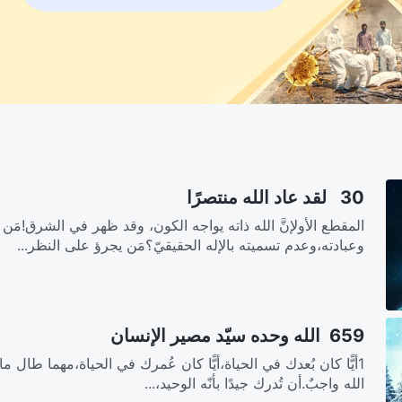
30 لقد عاد الله منتصرًا
المقطع الأولإنَّ الله ذاته يواجه الكون، وقد ظهر في الشرق!مَ
وعبادته،وعدم تسميته بالإله الحقيقيّ؟مَن يجرؤ على النظر...
659 الله وحده سيّد مصير الإنسان
1أيًّا كان بُعدك في الحياة،أيًّا كان عُمرك في الحياة،مهما طال
الله واجبٌ.أن تُدرك جيدًا بأنّه الوحيد،...