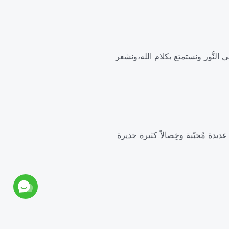
 في النُّور ونستمتع بكلام الله،ونشعر
دة مُحبّبة وخِصالاً كثيرة جديرة