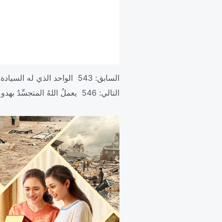
السابق:
543 الواحد الذي له السيادة على كل شيء
التالي:
546 يعملُ اللهُ المتجسِّدُ بهدوءٍ لتخليصِ البشريّةِ