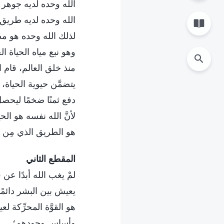
الله وحده لديه جوهر ا
الله وحده لديه طريق ا
لذلك الله وحده هو مص
وهو نبع مياه الحياة الحي
منذ خلق العالم، قام ال
يتضمَّن حيوية الحياة،
دفع ثمنًا ضخمًا ليحصل
لأنَّ الله نفسه هو الحياة
هو الطريق الذي مِن خل
المقطع الثاني
لمْ يغب الله أبدًا عن
يعيش بين البشر دائمًا
هو القوَّة المحرِّكة ل
وأساس وجودهم؛