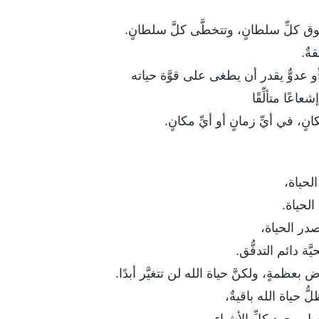
وق كلِّ سلطانٍ، وتتخطَّى كلَّ سلطانٍ.
قةٌ.
و عدوٌّ يقدر أن يطغى على قوَّة حياته
اعًا متألِّقًا
انٍ، في أيِّ زمانٍ أو أيِّ مكانٍ.
لحياة،
لحياة.
در الحياة،
َّة دائم التدفُّق.
 بعظمةٍ، ولكنَّ حياة الله لن تتغيَّر أبدًا.
ُّ حياة الله باقيةٌ،