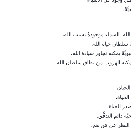
صل وجود كلِّ الأشياء،
َةً.
 الله، السماء موجودةٌ بسبب الله،
سلطان حياة الله.
يَّةً يمكنه تجاوز سيادة الله،
ةٌ يمكنه الهروب مِن نطاق سلطان الله.
لحياة،
لحياة.
در الحياة،
َّة دائم التدفُّق.
 النظر عن مَن هم،