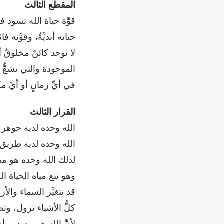
المقطع الثالث
قوَّة حياة الله تسود ف
حياته أبديَّةٌ، وقوَّته فائ
لا يوجد كائنٌ مخلوقٌ أ
الموجودة والتي تشعُّ إشع
في أيِّ زمانٍ أو أيِّ مك
القرار الثالث
الله وحده لديه جوهر ا
الله وحده لديه طريق ا
لذلك الله وحده هو مص
وهو نبع مياه الحياة الحي
قد تتغيَّر السماء والأرض
كلُّ الأشياء تزول، وتظل