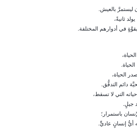
ان ليستمرَّ بالعيش.
لد ثانيةً،
َّةٍ في أدوارهم المختلفة.
لحياة،
لحياة.
در الحياة،
َّة دائم التدفُّق.
ياته التي لا تسقط،
 جيلٍ.
لإنسان باستمرار؛
أيُّ إنسانٍ عاديٍّ.