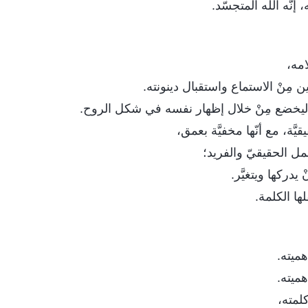
 إنّه الله المتجسّد.
امه،
نين مِنْ الاستماع واستقبال دينونته.
ن ليخضع مِنْ خلال إظهار نفسه في شكل الروح.
َّة، مع أنّها مخفيَّة بعمق،
 الحقيقيّ والفريد؛
 يدركها ويتغيَّر.
لها الكلمة.
ميته.
ميته.
كلمته،