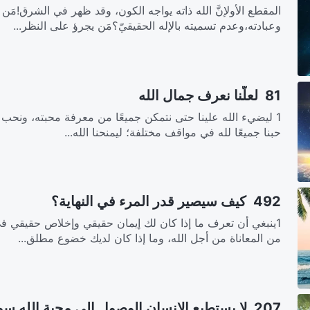
المقطع الأولإنَّ الله ذاته يواجه الكون، وقد ظهر في الشرق!مَ
وعبادته،وعدم تسميته بالإله الحقيقيّ؟مَن يجرؤ على النظر...
81 لعلَّنا نعرف جمال الله
1 ليضيء الله علينا حتى نتمكن جميعًا من معرفة محبته، ونحب إ
حبنا جميعًا لله في مواقف مختلفة؛ ليمنحنا الله...
492 كيف سيصير قدر المرء في النهاية؟
1ينبغي أن تعرف ما إذا كان لك إيمان حقيقي وإخلاص حقيقي ف
من المعاناة من أجل الله، وما إذا كان لديك خضوع مطلق...
207 لا يستطيع الإنسان الوصول إلى محبة الله سوى بمعرفة الله