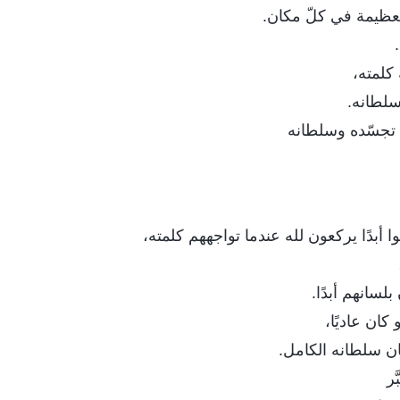
لعظيمة في كلّ مكان.
 كلمته،
سلطانه.
تجسّده وسلطانه
وا أبدًا يركعون لله عندما تواجههم كلمته،
بلسانهم أبدًا.
كان عاديًا،
سان سلطانه الكامل.
َر