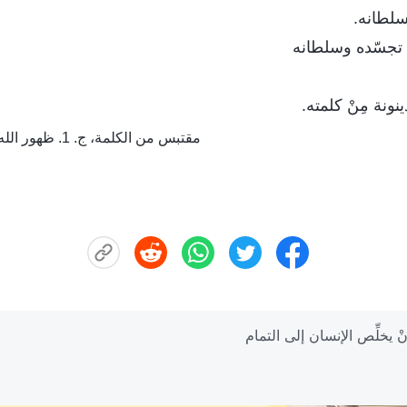
سلطانه.
تجسّده وسلطانه
ونة مِنْ كلمته.
مقتبس من الكلمة، ج. 1. ظهور الله وعمله. سر التجسُّد (4)