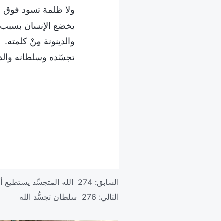
ولا ظلمة تسود فوق 
يخضع الإنسان بسبب 
والدينونة مِنْ كلمته.
تجسّده وسلطانه والدين
السابق:
274 الله المتجسِّد يستطيع أنْ يخلِّص الإنسان إلى التمام
التالي:
276 سلطان تجسُّد الله