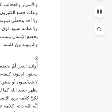
والأسرار والعجائب ا
ولذلك خضع الكثيرون.
ولا أحد يتخطَّى دينونة
ولا ظلمة تسود فوق 
يخضع الإنسان بسبب 
والدينونة مِنْ كلمته.
2
أُولئك الذين لَمْ يخضع
ينحنون لدينونة كلمته،
لا يتفحَّصون أو يدينون 
يظهر جسد الله كما لو 
لكنَّ كلامه يري الإن
إنَّه الله ذاته، كلامه عبّ