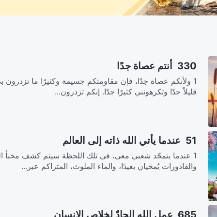
330 أنتم عصاة جدًا
1 ولأنكم عصاة جدًا، فإن مقاومتكم جسيمة وكثيرًا ما تزدرون 
قليلاً جدًا وتكرهونني كثيرًا جدًا. إنكم تزدرون...
51 عندما يأتي الله ذاته إلى العالم
1 عندما يتمجّد شعبي معي، في تلك اللحظة سيتم كشف مخبأ الت
والقاذورات يُمحَيان بعيدًا، والماء الملوث، المتراكم عبر...
685 عمل الله الجادّ لخلاص الإنسان