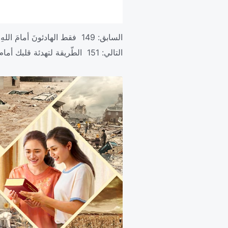
السابق:
149 فقط الهادئونَ أمامَ اللهِ يُركِّزُونَ على الحياةِ
التالي:
151 الطّريقة لتهدئة قلبك أمام الله