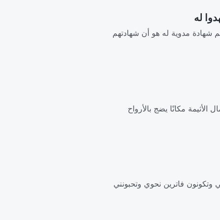
م شهادة مدوية له هو أن شهادتهم
 الأثيمة مكانًا يضج بالأرواح
بي وتكونون فاترين نحوي وتحبونني