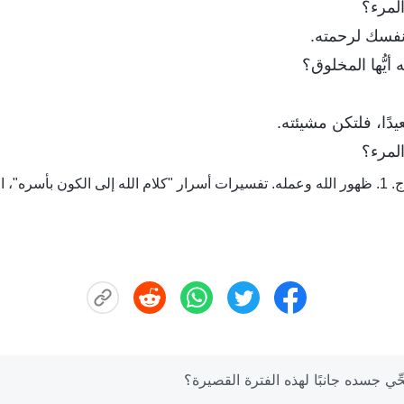
لمرء؟
 نفسك لرحمته.
 أيُّها المخلوق؟
يدًا، فلتكن مشيئته.
لمرء؟
ادي والأربعون