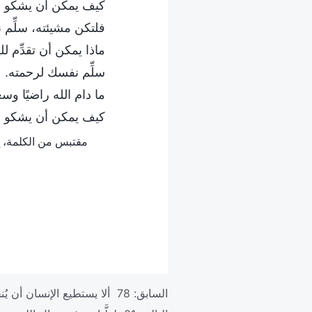
كيف يمكن أن يشكو ا
فلتكن مشيئته، سلِّم
ماذا يمكن أن تقدِّم لله
سلِّم نفسك لرحمته.
ما دام الله راضيًا وسع
كيف يمكن أن يشكو ا
مقتبس من الكلمة، ج. 1. ظهور الله وعمله. تفسيرات أسرار "كلام الله إلى الكون بأسره"، الفصل الح
السابق:
78 ألا يستطيع الإنسان أن يُنحِّي جسده جانبًا لهذه الفترة القصيرة؟