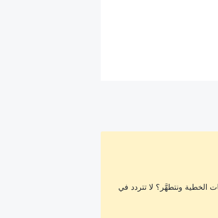
 الخطية ونتطهَّر؟ لا تتردد في