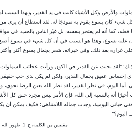
اوات والأرض وكل الأشياء كانت في يد القدير، ولهذا السبب لم
كل شيء كان يسوع يقوم به نموذجًا له. لقد استطاع أن يرى من 
ا فعله، كما أنه لم يفتخر بنفسه، بل غيّر الناس بالحب. في مو
 عليه يسوع، وهذا هو السبب في أن كل شيء في يسوع أصبح
 غراره بعد ذلك. وفي خبراته، شعر بجمال يسوع أكثر وأكثر،
ل ذلك: "لقد بحثت عن القدير في الكون ورأيت عجائب السماوات
لدي إحساس عميق بجمال القدير، ولكن لم يكن لدي حب حقيقي 
. أما اليوم، في نظر القدير، لقد نظر الله بعين الرضا نحوي، و
أخيرًا أنه بالنسبة إلى الله، فإن الأمر ليس مجرد خلق كل الأشي
في حياتي اليومية، وجدت جماله اللامتناهي؛ فكيف يمكن أن يك
 اليوم؟"
مقتبس من الكلمة، ج. 1. ظهور الله وعمله. عن حياة بطرس