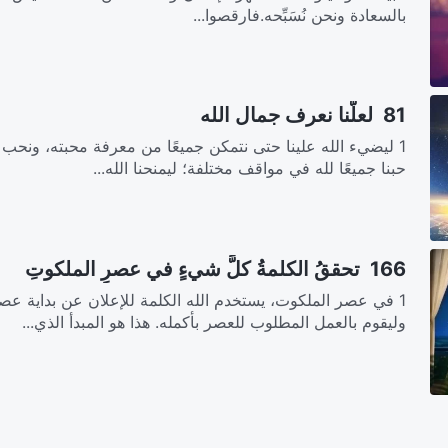
بالسعادة ونحن نُسَبِّحه.فارقصوا...
81 لعلَّنا نعرف جمال الله
1 ليضيء الله علينا حتى نتمكن جميعًا من معرفة محبته، ونحب إ
حبنا جميعًا لله في مواقف مختلفة؛ ليمنحنا الله...
166 تحققُ الكلمةُ كلَّ شيءٍ في عصرِ الملكوتِ
1 في عصر الملكوت، يستخدم الله الكلمة للإعلان عن بداية عصر
وليقوم بالعمل المطلوب للعصر بأكمله. هذا هو المبدأ الذي...