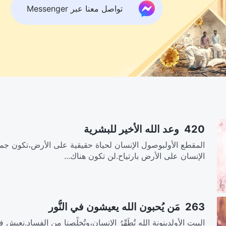
تواصل معنا عبر Messenger
420 وعد الله الأخير للبشرية‎
المقطع الأولبوصول الإنسان لحياة حقيقية على الأرض،تكون جمي
الإنسان على الأرض بارتياح.لن تكون هناك...
263 مَن يُحبون الله يعيشون في النُّور
البيت الأولدينونة الله تُطَهِّرُ الإنسان،وتُخلِّصنا من الفساد.نعيش