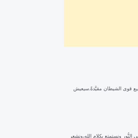
ع قوى الشيطان مقيَّدةً.سيعيش
 في النُّور ونستمتع بكلام الله،ونشعر