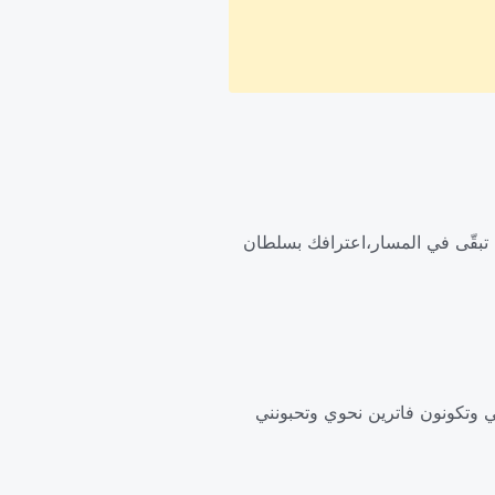
 ما تبقّى في المسار،اعترافك بسلطان
بي وتكونون فاترين نحوي وتحبونني