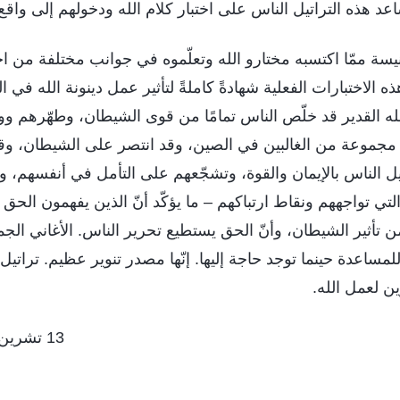
عد هذه التراتيل الناس على اختبار كلام الله ودخولهم إلى واقع
كنيسة ممّا اكتسبه مختارو الله وتعلّموه في جوانب مختلفة من اخ
ذه الاختبارات الفعلية شهادةً كاملةً لتأثير عمل دينونة الله في ا
لله القدير قد خلّص الناس تمامًا من قوى الشيطان، وطهّرهم وو
 مجموعة من الغالبين في الصين، وقد انتصر على الشيطان، وقد 
اتيل الناس بالإيمان والقوة، وتشجّعهم على التأمل في أنفسهم، و
التي تواجههم ونقاط ارتباكهم – ما يؤكّد أنّ الذين يفهمون الح
 تأثير الشيطان، وأنّ الحق يستطيع تحرير الناس. الأغاني الج
مساعدة حينما توجد حاجة إليها. إنّها مصدر تنوير عظيم. تراتيل
ين لعمل الله.
13 تشرين الثاني/ نوفمبر 2018