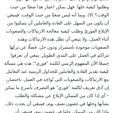
وطلبوا كيفية حلها. فهل يمكن اعتبار هذا صعبًا من حيث
الوقت؟ (لا). وبما أنه ليس صعبًا من حيث الوقت، فينبغي
أن يكون من السهل على القادة والعاملين أن يتمكنوا من
الإبلاغ الفوريّ وطلب كيفية معالجة الارتباكات والصعوبات
أثناء العمل، ولا ينبغي أن تظل هذه الارتباكات وهذه
الصعوبات موجودة باستمرار ودون حل، فضلًا عن تركها
تتراكم في العمل على المدى الطويل. ينبغي أن تعرفوا
جميعًا الآن المفهوم الزمني لكلمة "فوري"؛ هذه هي مسألة
كيفية تقدير القادة والعاملين للجداول الزمنية عند التعامل
مع الارتباكات والصعوبات التي تُواجَه في العمل. باختصار،
إن أدق تعريف لكلمة "فوري" هو التصرف بأسرع ما يمكن
– أي إذا كان من الممكن الإبلاغ عن مشكلة والطلب
بشأنها وحلها في غضون نصف يوم، فينبغي أن يحدث ذلك،
وإذا كان من الممكن حلها في غضون يوم، فينبغي أن