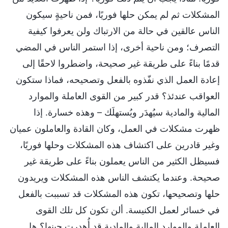
المشكلات ثم لم يمكن حلها فوريًا، فمن ناحيةٍ سيكون
الناس عالقين في حالة من الارتباك ولن يعرفوا كيفية
التصرف؛ ومن ناحية أخرى، إذا استمر الناس في المضي
قدمًا بناءً على طريقة غير صحيحة، واضطروا لاحقًا إلى
إعادة العمل الذي نفّذوه بالفعل وتصحيحه، فماذا ستكون
العواقب عندئذ؟ قدر كبير من القوى العاملة والموارد
المالية والمادية سيُهدَر ويُستهلَك – وهذه خسارة. إذا
ظهرت مشكلات في العمل، وكان القادة والعاملون عميان
وغير قادرين على اكتشاف هذه المشكلات وحلها فوريًا،
فسيظل الكثير من الناس يعملون بناءً على طريقة غير
صحيحة. وعندما يكتشف الناس هذه المشكلات ويريدون
حلها وتصحيحها، تكون هذه المشكلات قد تسببت بالفعل
في خسائر لعمل الكنيسة. ألن تكون كل تلك القوى
العاملة والموارد المالية والمادية قد أُهدرت حينها؟ هل