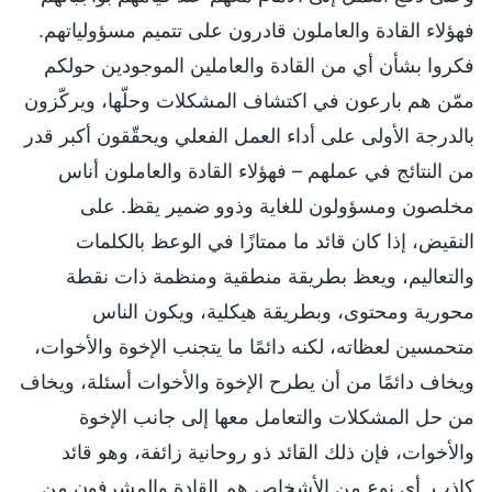
فهؤلاء القادة والعاملون قادرون على تتميم مسؤولياتهم.
فكروا بشأن أي من القادة والعاملين الموجودين حولكم
ممّن هم بارعون في اكتشاف المشكلات وحلّها، ويركّزون
بالدرجة الأولى على أداء العمل الفعلي ويحقّقون أكبر قدر
من النتائج في عملهم – فهؤلاء القادة والعاملون أناس
مخلصون ومسؤولون للغاية وذوو ضمير يقظ. على
النقيض، إذا كان قائد ما ممتازًا في الوعظ بالكلمات
والتعاليم، ويعظ بطريقة منطقية ومنظمة ذات نقطة
محورية ومحتوى، وبطريقة هيكلية، ويكون الناس
متحمسين لعظاته، لكنه دائمًا ما يتجنب الإخوة والأخوات،
ويخاف دائمًا من أن يطرح الإخوة والأخوات أسئلة، ويخاف
من حل المشكلات والتعامل معها إلى جانب الإخوة
والأخوات، فإن ذلك القائد ذو روحانية زائفة، وهو قائد
كاذب. أي نوع من الأشخاص هم القادة والمشرفون من