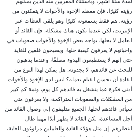
لمدة ستة أشهر، وباستثناء المقربين منه الذين يمكنهم
رؤيته كثيرًا، فإن معظم الإخوة والأخوات لا يتمكنون من
رؤيته. هم فقط يسمعونه كثيرًا وهو يلقي العظات عبر
الإنترنت، لكن عندما تكون هناك مشكلة، فإن القائد أو
العامل لا يحلها. يواجه بعض الإخوة والأخوات صعوبات في
واجباتهم لا يعرفون كيفية حلها، ويصبحون قلقين للغاية
حتى إنهم لا يستطيعون الهدوء مطلقًا، وعندما يذهبون
للبحث عن قائدهم، لا يجدونه. هل يمكن لهذا النوع من
القادة أن يحسن القيام بعمله؟ ليس لدى الإخوة والأخوات
أدنى فكرة عما ينشغل به قائدهم كل يوم، وثمة كم كبير
من المشكلات والصعوبات المتراكمة، ولا يعرفون متى
سيأتي قائدهم لحلها. الجميع متلهفون إلى وصول القائد من
أجل المساعدة، لكن القائد لا يظهر أبدًا مهما طال
انتظارهم. إن مثل هؤلاء القادة والعاملين مراوغون للغاية،