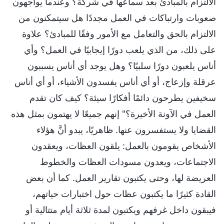
الالتزام بالمبادئ بعد سماعها في شركة؟ وعندما يواجهون
صعوبات وارتباكات في العمل مجددًا هل سيتمكنون من
الالتزام بالحق والتعامل مع الأمور وفقًا للمبادئ؟ علاوة
على ذلك، من الذي يلعب دورًا إيجابيًا في العمل؟ وأي
أناس يلعبون دورًا سلبيًا؟ وهل يوجد أي أناس يسببون
عرقلة وإزعاج، أو أي أناس يفسدون الأشياء، أو أي أناس
سخيفين يطرحون دائمًا أفكارًا سيئة؟ كيف كان تقدم
العمل في الآونة الأخيرة؟" إنهم جميعًا لا يهتمون بمثل هذه
القضايا ولا يستفسرون عنها. ظاهريًا، يبدو أنَّ هؤلاء
الأشخاص يقومون بالعمل: يلقون العظات، ويعقدون
الاجتماعات، ويعدون مسودات العظات والخطوط
العريضة لها، وحتى يكتبون تقارير العمل. كما أن بعض
القادة كثيرًا ما يكتبون عظات حول اختبارات حياتهم،
فيبقون داخل غرفهم ويكتبون لمدة ثلاثة أيام متتالية أو