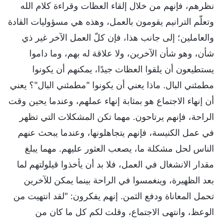
نظرهم، فإنهم من خلال إلقاء العظات وقراءة كلام الله
وتعلّم الترانيم يقومون بالعمل، وهذه هي مسؤوليات القادة
والعاملين؛ إلى جانب هذا، فإن كلّ العمل الآخر غير ذي
شأن، وهو شأن الآخرين، ولا علاقة له بهم، وما داموا
يستطيعون أن يلقوا العظات جيدًا، يمكنهم أن يكونوا
مطمئني البال. ماذا يعني أن يكونوا "مطمئني البال"؟ يعني
أن إنهاء الاجتماع هو بمثابة إنهاء عملهم، وعندما يحين وقت
الراحة، فإنهم يرتاحون. مهما تكن المشكلات التي تظهر
في عمل الكنيسة، فإنهم يتجاهلونها، وعندما يبحث عنهم
الناس لحل مشكلة ما، يصعب العثور عليهم. مهما يبلغ
مقدار الانشغال في العمل، فلا بد أن يأخذوا قيلولتهم لما
بعد الظهيرة، وينغمسوا في الراحة بينما يمكن للآخرين
تحمل المعاناة ودفع الثمن. إنهم يفكرون: "لقد انتهيت من
الوعظ، وانتهى الاجتماع، وقلت لكم كل ما كان من