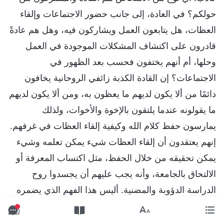
حولكم؟ في العادة، إلى جانب حضور الاجتماعات وإلقاء
العظات، هل يتابعون العمل ويشاركون فيه، وهل هم عادةً
قادرون على اكتشاف المشكلات الموجودة في العمل
وحلها، أم أنهم يختفون فحسب بعد الظهور في
الاجتماعات؟ إن القادة الكذبة زائفي الروحانية يخافون
دائمًا من ألا يكون لديهم ما يعظون به، ومن ألا يكون لديهم
ما يقولونه عندما يلتقون بالإخوة والأخوات، ولذلك
يمارسون حفظ كلام الله وكيفية إلقاء العظات في غرفهم.
إنهم يعتقدون أن إلقاء العظات شيء يمكن تعلمه وشيء
يمكن تحقيقه من خلال الحفظ، مثل اكتساب المعرفة أو
الالتحاق بالجامعة، وأنه يجب عليهم أن يجسدوا روح
الدراسة الدؤوبة والمضنية. أليس هذا الفهم الذي يضمره
هؤلاء القادة الكذبة فهمًا محرَّفًا؟ (بلى). إن أشخاصًا مثل
هؤلاء يعظون بالتعاليم من مكانهم الرفيع، ويهتمون ببعض