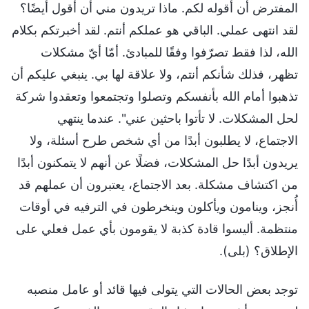
المفترض أن أقوله لكم. ماذا تريدون مني أن أقول أيضًا؟
لقد انتهى عملي. الباقي هو عملكم أنتم. لقد أخبرتكم بكلام
الله، لذا فقط تصرّفوا وفقًا للمبادئ. أمّا أيّ مشكلات
تظهر، فذلك شأنكم أنتم، ولا علاقة لها بي. ينبغي عليكم أن
تذهبوا أمام الله بأنفسكم وتصلوا وتجتمعوا وتعقدوا شركة
لحل المشكلات. لا تأتوا باحثين عني". عندما ينتهي
الاجتماع، لا يطلبون أبدًا من أي شخص طرح أسئلة، ولا
يريدون أبدًا حل المشكلات، فضلًا عن أنهم لا يتمكنون أبدًا
من اكتشاف مشكلة. بعد الاجتماع، يعتبرون أن عملهم قد
أُنجز، وينامون ويأكلون وينخرطون في الترفيه في أوقات
منتظمة. أليسوا قادة كذبة لا يقومون بأي عمل فعلي على
الإطلاق؟ (بلى).
توجد بعض الحالات التي يتولى فيها قائد أو عامل منصبه