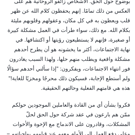
بوضوح حول الحق. الأشخاص زائفو الروحانية هم على
العكس من ذلك تمامًا. إنهم يحفظون كلام الله عن ظهر
قلب ويعظون به في كل مكان، وعقولهم وقلوبهم مليئة
بكلام الله. مع ذلك، سواء طرأت في العمل مشكلة كبيرة
أو صغيرة، فإنهم لا يستطيعون رؤيتها أو اكتشافها. في
نهاية الاجتماعات، أكثر ما يخشونه هو أن يطرح أحدهم
مشكلة واقعية ويطلب منهم حلها، ولهذا السبب يغادرون
فور انتهاء الاجتماعات، ويفكرون: "إذا سألني أحدهم سؤالًا
ولم أستطع الإجابة، فسيكون ذلك محرجًا ومخزيًا للغاية!"
هذه هي قامتهم الفعلية وحالتهم الحقيقية.
فكروا بشأن أي من القادة والعاملين الموجودين حولكم
ممّن هم بارعون في عقد شركة حول الحق لحلّ
المشكلات، وقادرون على الاندماج مع الإخوة والأخوات
وعلى دفع العمل إلى الأمام معهم عند قيامهم بواجباتهم –