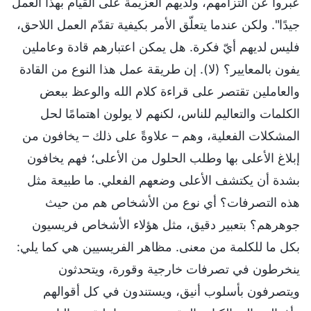
عبروا عن التزامهم، ولديهم العزيمة على القيام بهذا العمل
جيدًا". ولكن عندما يتعلّق الأمر بكيفية تقدّم العمل اللاحق،
فليس لديهم أيّ فكرة. هل يمكن اعتبارهم قادة وعاملين
يفون بالمعايير؟ (لا). إن طريقة عمل هذا النوع من القادة
والعاملين تقتصر على قراءة كلام الله والوعظ ببعض
الكلمات والتعاليم للناس، لكنهم لا يولون اهتمامًا لحل
المشكلات الفعلية، وهم – علاوةً على ذلك – يخافون من
إبلاغ الأعلى بها وطلب الحلول من الأعلى؛ فهم يخافون
بشدة أن يكتشف الأعلى وضعهم الفعلي. ما طبيعة مثل
هذه التصرفات؟ أي نوع من الأشخاص هم من حيث
جوهرهم؟ بتعبير دقيق، مثل هؤلاء الأشخاص فريسيون
بكل ما للكلمة من معنى. مظاهر الفريسيين هي كما يلي:
ينخرطون في تصرفات خارجية وقورة، ويتحدثون
ويتصرفون بأسلوب أنيق، ويستندون في كل أقوالهم