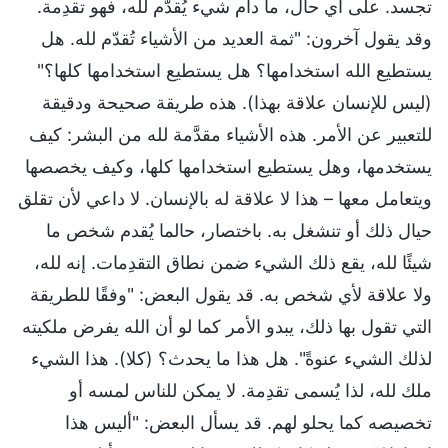
تجسد. على أي حال، ما دام شيء يُقدّم لله، فهو تقدِمة.
وقد يقول آخرون: "ثمة العديد من الأشياء تُقدّم لله. هل
يستطيع الله استخدامها؟ هل يستطيع استخدامها كلها؟"
(ليس للإنسان علاقة بهذا). هذه طريقة صحيحة ودقيقة
للتعبير عن الأمر. هذه الأشياء مقدَّمة لله من البشر: كيف
يستخدمها، وهل يستطيع استخدامها كلها، وكيف يخصصها
ويتعامل معها – هذا لا علاقة له بالإنسان. لا داعي لأن تقلق
حيال ذلك أو تنشغل به. باختصار، حالما يُقدم شخص ما
شيئًا لله، يقع ذلك الشيء ضمن نطاق التقدِمات. إنه لله،
ولا علاقة لأي شخص به. قد يقول البعض: "وفقًا للطريقة
التي تقول بها ذلك، يبدو الأمر كما لو أن الله يفرض ملكيته
لذلك الشيء عنوةً". هل هذا ما يحدث؟ (كلا). هذا الشيء
ملك لله، لذا يُسمى تقدِمة. لا يمكن للناس لمسه أو
تخصيصه كما يحلو لهم. قد يسأل البعض: "أليس هذا