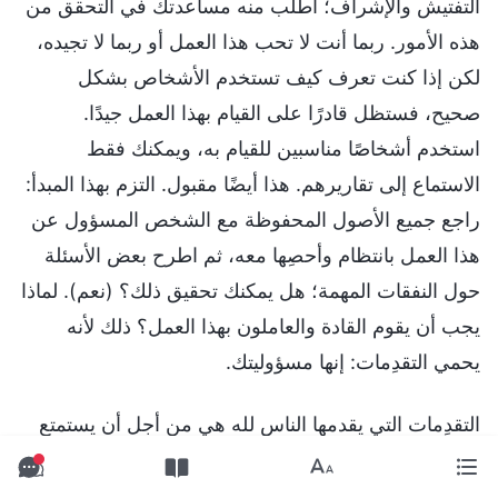
التفتيش والإشراف؛ اطلب منه مساعدتك في التحقق من
هذه الأمور. ربما أنت لا تحب هذا العمل أو ربما لا تجيده،
لكن إذا كنت تعرف كيف تستخدم الأشخاص بشكل
صحيح، فستظل قادرًا على القيام بهذا العمل جيدًا.
استخدم أشخاصًا مناسبين للقيام به، ويمكنك فقط
الاستماع إلى تقاريرهم. هذا أيضًا مقبول. التزم بهذا المبدأ:
راجع جميع الأصول المحفوظة مع الشخص المسؤول عن
هذا العمل بانتظام وأحصِها معه، ثم اطرح بعض الأسئلة
حول النفقات المهمة؛ هل يمكنك تحقيق ذلك؟ (نعم). لماذا
يجب أن يقوم القادة والعاملون بهذا العمل؟ ذلك لأنه
يحمي التقدِمات: إنها مسؤوليتك.
التقدِمات التي يقدمها الناس لله هي من أجل أن يستمتع
الله بها، لكن هل يستخدمها؟ هل لله غرض في هذه
الأموال وهذه الأشياء؟ أليس القصد من هذه التقدِمات لله