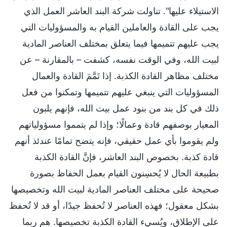
الاستيلاء عليها". تناولت شركة البند العاشر العمل الذي
يجب على القادة والعاملين القيام به والمسؤوليات التي
يجب عليهم تتميمها فيما يتعلق بمختلف العناصر المادية
لبيت الله، وفي الوقت نفسه، كشفت – بالمقارنة – عن
مختلف مظاهر القادة الكذبة. إذا تَمَّمَ القادة والعمال
المسؤوليات التي ينبغي عليهم تتميمها وتمكنوا من فعل
ذلك في كل بند من بنود عمل بيت الله، فإنهم يلبون
المعيار بوصفهم قادة وعمالًا؛ وإذا لم يتمموا مسؤولياتهم
ولم يقوموا بأي عمل حقيقي، فإنه يتضح تمامًا عندئذ أنهم
قادة كذبة. بخصوص البند العاشر، فإنَّ القادة الكذبة
بطبيعة الحال لا يُحسِنون القيام بعمل الحفاظ بصورة
صحيحة على مختلف العناصر المادية لبيت الله وتخصيصها
بشكل معقول؛ فهذه العناصر لا تُحفظ جيدًا، أو قد لا تُحفظ
على الإطلاق، ويُسيء القادة الكذبة تخصيصها. هم ربما