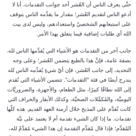
حتَّى يعرف الناس أن العُشر أحد جوانب التقدمات. أنا لا
أدعو الناس لتقديم العُشر؛ مقدار ما يقدِّمه الناس يتوقف
على استيعابهم الشخصيّ واستعدادهم، وليس لدى بيت
الله أي طلبات إضافية فيما يتعلق بهذا الأمر.
جانب آخر من التقدمات هو الأشياء التي يُقدِّمها الناس لله.
بصفة عامة، فإنَّ هذا بالطبع يتضمن العُشر؛ وعلى وجه
التحديد، إلى جانب العُشر، فإن أيّ شيءٍ يُقدِّمه الناس لله
يندرج أيضًا في فئة "التقدمات". تتضمن الأشياء التي تُقدم
إلى الله نطاقًا كبيرًا، مثل الطعام، والأجهزة، والضروريَّات
اليوميَّة، والمُكمِّلات الصحيَّة، وكذلك الأبقار والخراف التي
كانت تُقدَّم على المذبح خلال أزمنة العهد القديم. هذه كلّها
تقدمات. ما إذا كان الشيء تقدمة أم لا يعتمد على نيَّة
المُقدِّم؛ فإذا قال مُقدِّم التقدمة إن هذا الشيء مُقدَّمٌ لله،