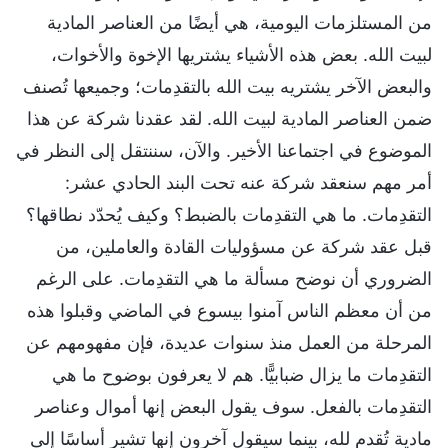
من المستلزمات اليومية، هي أيضًا من العناصر المادية
لبيت الله. بعض هذه الأشياء يشتريها الإخوة والأخوات،
والبعض الآخر يشتريه بيت الله بالتقدِمات؛ وجميعها تُصنف
ضمن العناصر المادية لبيت الله. لقد عقدنا شركة عن هذا
الموضوع في اجتماعنا الأخير. والآن، سننتقل إلى النظر في
أمر مهم سنعقد شركة عنه تحت البند الحادي عشر:
التقدِمات. ما هي التقدِمات بالضبط؟ وكيف يُحدّد نطاقها؟
قبل عقد شركة عن مسؤوليات القادة والعاملين، من
الضروري أن نوضح مسألة ما هي التقدِمات. على الرغم
من أن معظم الناس آمنوا بيسوع في الماضي وقبلوا هذه
المرحلة من العمل منذ سنوات عديدة، فإن مفهومهم عن
التقدِمات ما يزال ضبابيًّا. هم لا يعرفون بوضوح ما هي
التقدِمات بالفعل. سوف يقول البعض إنها أموال وعناصر
مادية تُقدم لله، بينما سيقول آخرون إنها تشير أساسًا إلى