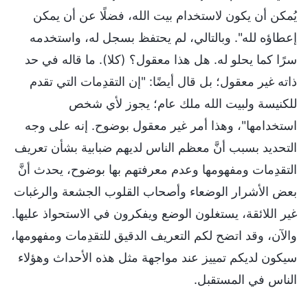
يُمكن أن يكون لاستخدام بيت الله، فضلًا عن أن يمكن
إعطاؤه لله". وبالتالي، لم يحتفظ بسجل له، واستخدمه
سرًا كما يحلو له. هل هذا معقول؟ (كلا). ما قاله في حد
ذاته غير معقول؛ بل قال أيضًا: "إن التقدِمات التي تقدم
للكنيسة ولبيت الله ملك عام؛ يجوز لأي شخص
استخدامها"، وهذا أمر غير معقول بوضوح. إنه على وجه
التحديد بسبب أنَّ معظم الناس لديهم ضبابية بشأن تعريف
التقدِمات ومفهومها وعدم معرفتهم بها بوضوح، يحدث أنَّ
بعض الأشرار الوضعاء وأصحاب القلوب الجشعة والرغبات
غير اللائقة، يستغلون الوضع ويفكرون في الاستحواذ عليها.
والآن، وقد اتضح لكم التعريف الدقيق للتقدِمات ومفهومها،
سيكون لديكم تمييز عند مواجهة مثل هذه الأحداث وهؤلاء
الناس في المستقبل.