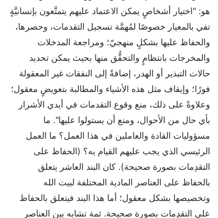
هو: "اختيار أشخاصٍ يمكن الاعتماد عليهم يتمتَّعون بإنسانيَّةٍ
تفي بالمعيار خصوصًا لمُهمَّة تسجيل التقدمات، وحصرها،
والحفاظ عليها بشكلٍ منهجيّ؛ ومراجعة المدخلات
والمخرجات بانتظامٍ والتحقُّق منها بحيث يمكن تحديد
حالات التبذير أو الهدر، إضافةً إلى النفقات غير المعقولة
فورًا؛ وإيقاف مثل هذه الأشياء والمطالبة بتعويضٍ معقول؛
وعلاوةً على ذلك، منع وقوع التقدمات في أيدي الأشرار
بأي حال من الأحوال، ومنع أن يستولوا عليها". ما
مسؤوليات القادة والعاملين في هذا العمل؟ ما العمل
الرئيسي الذي يجب عليهم القيام به؟ (الحفاظ على
التقدِمات بصورة صحيحة). كان البند العاشر يتعلق
بالحفاظ على العناصر المادية المختلفة لبيت الله
وتخصيصها بشكل معقول؛ أما هذا البند فيتعلق بالحفاظ
على التقدِمات بصورة صحيحة. ثمة تشابه بين العناصر