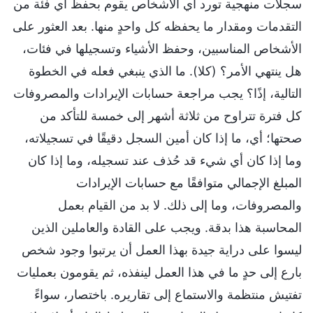
سجلات منهجية تورد أي الأشخاص يقوم بحفظ أي فئة من
التقدمات ومقدار ما يحفظه كل واحدٍ منها. بعد العثور على
الأشخاص المناسبين، وحفظ الأشياء وتسجيلها في فئات،
هل ينتهي الأمر؟ (كلا). ما الذي ينبغي فعله في الخطوة
التالية، إذًا؟ يجب مراجعة حسابات الإيرادات والمصروفات
كل فترة تتراوح من ثلاثة أشهر إلى خمسة للتأكد من
صحتها؛ أي، ما إذا كان أمين السجل دقيقًا في تسجيلاته،
وما إذا كان أي شيء قد حُذف عند تسجيله، وما إذا كان
المبلغ الإجمالي متوافقًا مع حسابات الإيرادات
والمصروفات، وما إلى ذلك. لا بد من القيام بعمل
المحاسبة هذا بدقة. ويجب على القادة والعاملين الذين
ليسوا على دراية جيدة بهذا العمل أن يرتبوا وجود شخص
بارع إلى حدٍ ما في هذا العمل لينفذه، ثم يقومون بعمليات
تفتيش منتظمة والاستماع إلى تقاريره. باختصار، سواءً