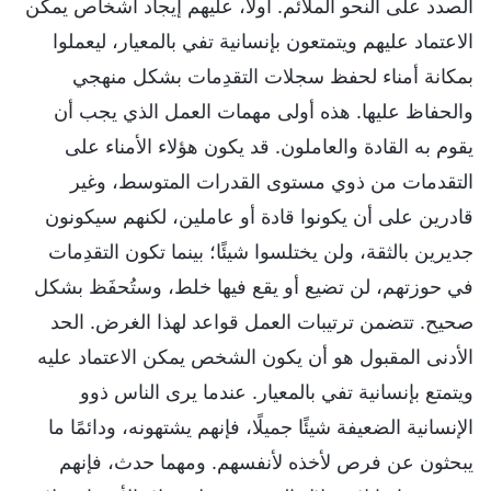
الصدد على النحو الملائم. أولًا، عليهم إيجاد أشخاص يمكن
الاعتماد عليهم ويتمتعون بإنسانية تفي بالمعيار، ليعملوا
بمكانة أمناء لحفظ سجلات التقدِمات بشكل منهجي
والحفاظ عليها. هذه أولى مهمات العمل الذي يجب أن
يقوم به القادة والعاملون. قد يكون هؤلاء الأمناء على
التقدمات من ذوي مستوى القدرات المتوسط، وغير
قادرين على أن يكونوا قادة أو عاملين، لكنهم سيكونون
جديرين بالثقة، ولن يختلسوا شيئًا؛ بينما تكون التقدِمات
في حوزتهم، لن تضيع أو يقع فيها خلط، وستُحفَظ بشكل
صحيح. تتضمن ترتيبات العمل قواعد لهذا الغرض. الحد
الأدنى المقبول هو أن يكون الشخص يمكن الاعتماد عليه
ويتمتع بإنسانية تفي بالمعيار. عندما يرى الناس ذوو
الإنسانية الضعيفة شيئًا جميلًا، فإنهم يشتهونه، ودائمًا ما
يبحثون عن فرص لأخذه لأنفسهم. ومهما حدث، فإنهم