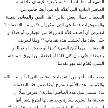
الشيء أو معاملته له، فإنه لا يعود للإنسان علاقة به.
العناصر المادية التي تُقدَّم لله هي أيضًا جانب من
التقدمات. يسأل بعض الناس: "هل النقود والمعادن الثمينة
والمجوهرات فقط هي التي يمكن أن تكون من التقدمات؟
لنفترض أن أحدهم قدَّم لله زوجًا من الجوارب أو حذاءً أو
حتَّى نعلًا؛ هل تُحسَب هذه تقدماتٍ؟" وفقًا لتعريف
التقدمات، مهما كان الشيء كبيرًا أو صغيرًا، أو ثمينًا أو
رخيصًا – حتَّى وإن كان قلمًا أو قطعةً من الورق – ما دام
الشيء يُقدَّم لله فهو تقدمةٌ.
يوجد جانب آخر من التقدمات: العناصر التي تُقدَّم لبيت الله
والكنيسة. هذه الأشياء تندرج أيضًا ضمن فئة التقدمات.
ماذا تشمل مثل هذه العناصر المادية؟ افترض مثلًا أن
شخصًا ما اشترى سيَّارة وبعد قيادتها لفترةٍ شعر أنها
أصبحت قديمة نوعًا ما فاشترى سيَّارة أخرى وقدَّم السيَّارة