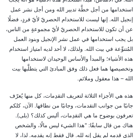
استخدامها من أجل خطَّة تدبير الله ومن أجل نشر عمل
إنجيل الله. إنها ليست للاستخدام الحصريّ لأيّ فردٍ، فضلًا
عن أن تكون للاستخدام الحصريّ لأيّ مجموعةٍ من الناس،
بل يجب استخدامها في عمل نشر الإنجيل وبنود العمل
المُتنوِّعة في بيت الله. ولذلك، لا أحد لديه امتياز استخدام
هذه الأشياء؛ والمبدأ والأساس الوحيدان لاستخدامها
وتخصيصها هما فعل ذلك وفق المبادئ التي يتطلَّبها بيت
الله – هذا معقول وملائم.
هذه هي الأجزاء الثلاثة لتعريف التقدِمات، كل منها يُعرّف
جانبًا من جوانب التقدمات، وجانبًا من نطاقها. الآن، كلكم
تعرفون بوضوح ما هي التقدِمات، أليس كذلك؟ (بلى).
هناك من قال سابقًا: "هذا الشيء ليس مالًا، والشخص
الذي قدمه لم يقل إنه لله. قال فقط إنه يقدمه. لذا، لا