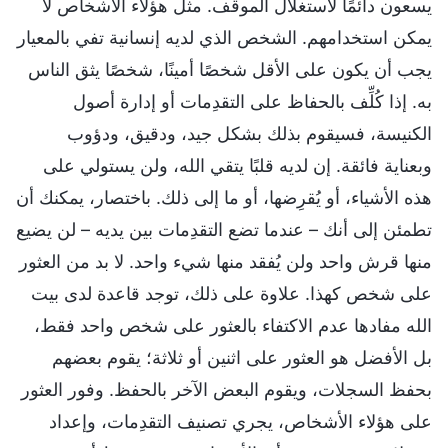
يسعون دائمًا لاستغلال الموقف. مثل هؤلاء الأشخاص لا
يمكن استخدامهم. الشخص الذي لديه إنسانية تفي بالمعيار
يجب أن يكون على الأقل شخصًا أمينًا، شخصًا يثق الناس
به. إذا كُلِّف بالحفاظ على التقدِمات أو إدارة أصول
الكنيسة، فسيقوم بذلك بشكل جيد، ودقيق، ودؤوب
وبعناية فائقة. إن لديه قلبًا يتقي الله، ولن يستولي على
هذه الأشياء، أو يُقرِضها، أو ما إلى ذلك. باختصار، يمكنك أن
تطمئن إلى أنك – عندما تضع التقدِمات بين يديه – لن يضيع
منها قرش واحد ولن يُفقد منها شيء واحد. لا بد من العثور
على شخص كهذا. علاوة على ذلك، توجد قاعدة لدى بيت
الله مفادها عدم الاكتفاء بالعثور على شخص واحد فقط،
بل الأفضل هو العثور على اثنين أو ثلاثة؛ يقوم بعضهم
بحفظ السجلات، ويقوم البعض الآخر بالحفظ. وفور العثور
على هؤلاء الأشخاص، يجري تصنيف التقدِمات، وإعداد