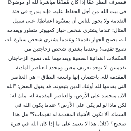
فبصرف النظر عمَّا إذا كان مُقدَّمًا مباشرةً لله أو موضوعًا
في بيت الله من أجل الحفاظ عليه، فإنه يندرج في فئة
التقدمة ولا يجوز للناس أن يمسَّوه اعتباطيًا. على سبيل
المثال: عندما يشتري شخص جهاز كمبيوتر متطور ويقدمه
لله، يصبح الجهاز تقدِمة؛ وعندما يشتري شخص سيارة لله،
تصبح تقدِمة؛ وعندما يشتري شخص زجاجتين من
المكملات الغذائية الصحية ويقدمهما لله، تصبح الزجاجتان
تقدِمتين. لا يوجد تعريف معين ومحدد للعناصر المادية
المقدمة لله. باختصار، إنها واسعة النطاق – هي العناصر
التي يقدمها لله أولئك الذين يتبعونه. قد يقول البعض: "الله
الآن متجسد على الأرض، والعناصر المقدمة له، ملك له؛
لكن ماذا لو لم يكن على الأرض؟ عندما يكون الله في
السماء، ألا تكون الأشياء المقدمة له تقدِمات؟" هل هذا
صحيح؟ (كلا). هذا لا يعتمد على ما إذا كان الله في فترة