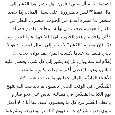
التقدمات. يسأل بعض الناس: "هل يشير هذا العُشر إلى
مال فقط؟" ليس بالضرورة. على سبيل المثال، إذا حصد
شخصٌ ما عشرة أفدنةٍ من الحبوب، فبصرف النظر عن
مقدار الحبوب، فيجب في نهاية المطاف تقديم حصيلة
فدَّانٍ واحد من هذه الحبوب إلى الله؛ فهذا هو العُشر. ومن
ثمَّ، فإن مفهوم "العُشر" لا يشير إلى المال فحسب؛ هو لا
يعني فقط أنه عندما يكسب المرء ألف يوان، يجب أن
يُقدِّم لله مئة يوان، بل إنه يشير إلى كل شيء يحصل عليه
الناس، وهو ما يُغطِّي أكثر من ذلك بكثيرٍ، بما يتضمن
الأشياء الماديَّة والمال. هذا هو ما يتحدث عنه الكتاب
المُقدَّس. في الوقت الحالي بالطبع، لم يعد بيت الله ينتهج
نهج الكتاب المُقدَّس في مطالبة الناس على نحو صارم
بإعطاء العُشر من كل ما يحصلون عليه. فها أنا ذا لا أفعل
سوى تقديم شركةٍ عن مفهوم "العُشر" وتعريفه ونشرهما،