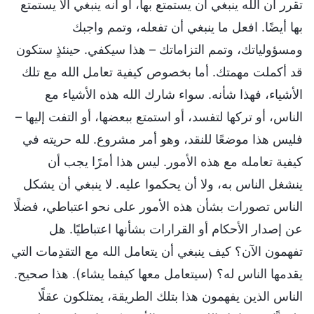
تقرر أن الله ينبغي أن يستمتع بها، أو أنه ينبغي ألا يستمتع
بها أيضًا. افعل ما ينبغي أن تفعله، وتمم واجبك
ومسؤولياتك، وتمم التزاماتك – هذا سيكفي. حينئذٍ ستكون
قد أكملت مهمتك. أما بخصوص كيفية تعامل الله مع تلك
الأشياء، فهذا شأنه. سواء شارك الله هذه الأشياء مع
الناس، أو تركها لتفسد، أو استمتع ببعضها، أو التفت إليها –
فليس هذا موضعًا للنقد، وهو أمر مشروع. لله حريته في
كيفية تعامله مع هذه الأمور. ليس هذا أمرًا يجب أن
ينشغل الناس به، ولا أن يحكموا عليه. لا ينبغي أن يشكل
الناس تصورات بشأن هذه الأمور على نحو اعتباطي، فضلًا
عن إصدار الأحكام أو القرارات بشأنها اعتباطيًا. هل
تفهمون الآن؟ كيف ينبغي أن يتعامل الله مع التقدِمات التي
يقدمها الناس له؟ (سيتعامل معها كيفما يشاء). هذا صحيح.
الناس الذين يفهمون هذا بتلك الطريقة، يمتلكون عقلًا