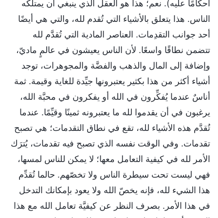
أحكامًا عليه). نعم؛ هذا هو العقل الذي ينبغي أن يمتلكه
الناس. هذا يتعلق بالأشياء التي تُقدم لله، والتي هي أيضًا
أحد جوانب التقدِمات. العناصر المادية التي تُقدَّم لله
تتضمن نطاقًا واسعًا. لأن الناس يعيشون في عالمٍ ماديّ،
وإضافة إلى المال والذهب والفضَّة والمجوهرات، توجد
أشياء أكثر من هذا بكثير يعتبرونها جيِّدة للغاية وقيمة. ثمة
أناسٌ عندما يُفكِّرون في الله أو يفكرون في محبَّة الله،
يرغبون في أن يقدموا لله ما يعتبرونه ثمينًا وقيِّمًا. عندما
تُقدَّم هذه الأشياء لله، تقع في نطاق التقدمات؛ هي تصبح
تقدمات. وفي الوقت نفسه الذي تصبح فيه تقدمات، يُترَك
الأمر لله في كيفية التعامل معها؛ لا يمكن للناس لمسها،
فهي ليست تحت سيطرة الناس ولا تخصّهم. حالما تُقدِّم
هذا الشيء لله، فإنه يخصّ الله ولا يعود بإمكانك التدخل
في هذا الأمر. بصرف النظر عن كيفيَّة تعامل الله مع هذا