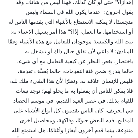
إهدارًا؟" حتى لو كان كذلك، فهذا ليس من شأنك. وقد
يقول آخرون: "عندما يكون الله في السماء وليس
متجسدًا، لا يمكنه الاستمتاع بالأشياء التي يقدمها الناس له
أو استخدامها. ما العمل، إذًا؟" هذا أمر يسهل الاعتناء به:
بيت الله والكنيسة موجودان للتعامل مع هذه الأشياء وفقًا
للمبادئ؛ لا داعي لأن تقلق حيال ذلك أو تنشغل به.
باختصار، بغض النظر عن كيفية التعامل مع أي شيء،
حالما يندرج ضمن فئة التقدِمات، حالما يُصنَّف تقدِمة،
فليس للإنسان علاقة به. ونظرًا لأن هذا الشيء ملك لله،
فلا يمكن للناس أن يفعلوا به ما يحلو لهم؛ توجد تبعات
للقيام بذلك. في عصر العهد القديم، في موسم الحصاد
في الخريف، كان الناس يقدمون كل أنواع الأشياء على
المذابح. قدم البعض حبوبًا، وفاكهة، ومحاصيل أخرى
متنوعة، بينما قدم آخرون أبقارًا وأغنامًا. هل استمتع الله