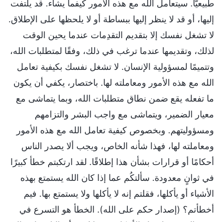
طبيعيًّا. سيتعامل الله مع هذه الأمور كيفما يشاء. قد يلتفت
إليها، أو قد لا ينظر إليها ببساطة أو لا يلحظها على الإطلاق.
لا تشغل نفسك إلا بتقديم التقدِمات عندما يحين الوقت
لذلك، وتقديمها عندما ترغب في ذلك، وفقًا لمتطلبات الله،
وتتميمًا لمسؤولية الإنسان. لا تشغل نفسك بكيفية تعامل
الله مع هذه الأمور ومعاملته لها. باختصار، يكفي أن يكون
ما تفعله يقع ضمن نطاق متطلبات الله، وبما يتماشى مع
معيار الضمير، ويتماشى مع واجب البشر والتزامهم
ومسؤوليتهم. وبخصوص كيفية تعامل الله مع هذه الأمور
ومعاملته لها، فهذا شأنه الخاص، ويجب ألا يصدر الناس
أحكامًا أو قرارات بشأن هذا إطلاقًا. لقد ارتكبتم خطأ كبيرًا
في ثوانٍ معدودة. سألتكُم عما إذا كان الله يستمتع بهذه
الأشياء أو يأكلها، فقلتم إنه لا يأكلها ولا يستمتع بها. فيم
أخطأتم؟ (إصدار حكم على الله). الخطأ هو التسرع في