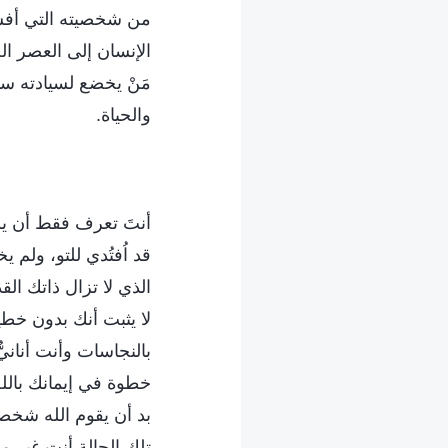
من شخصيته التي أفسده
الإنسان إلى العصر الج
مَنْ يخضع لسيادته س
والحياة.
أنتَ تعرف فقط أن يس
قد اُفتُدي للتو، ولم 
الذي لا تزال ذاتك ال
لا يثبت أنك بدون خط
بالنجاسات وأنت أناني
خطوة في إيمانك بالله
بد أن يقوم الله شخصيً
تلك الحالة أنت غير م