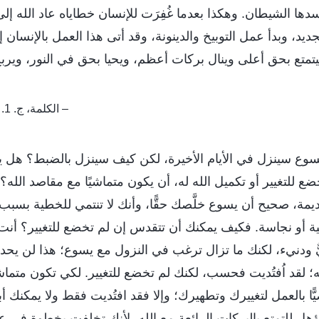
ا الشيطان. وهكذا بعدما غُفِرَت للإنسان خطاياه عاد الله إلى
ديد، وبدأ عمل التوبيخ والدينونة، وقد أتى هذا العمل بالإنسان 
يتمتع بحق أعلى وينال بركات أعظم، ويحيا بحق في النور، وير
– الكلمة، ج. 1. ظهور الله وعمله. تمهيد
وع سينزل في الأيام الأخيرة، لكن كيف سينزل بالضبط؟ هل 
يخضع للتغيير أو تكميل الله له، أن يكون متماشيًا مع مقاصد الله؟
قديمة، صحيح أن يسوع خلَّصك حقًّا، وأنك لا تنتمي للخطية بسبب
ية أو نجاسة. فكيف يمكنك أن تتقدس إن لم تخضع للتغيير؟ أن
ٌّ ودنيء، لكنك ما تزال ترغب في النزول مع يسوع؛ هذا لن يحد
؛ لقد اُفتُديت فحسب، لكنك لم تخضع للتغيير. لكي تكون متماشيً
ّا بالعمل لتغييرك وتطهيرك؛ وإلا فقد افتُديت فقط ولا يمكنك أ
ؤهل للتمتع بالبركات الرائعة مع الله، لأنك تخلفت بخطوة في ع