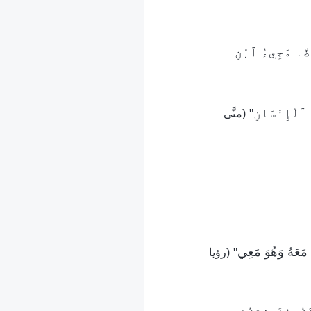
ْضًا مَجِيءُ ٱبْنِ
ُ ٱلْإِنْسَانِ"
(متَّى
َى مَعَهُ وَهُوَ مَعِي"
(رؤيا