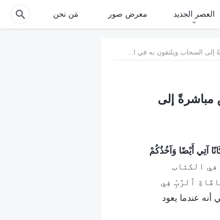
العصر الجديد
معرض صور
مَن نحن
4. مفهوم العالم الديني: "عندما يعود الرب، سيُختَطف الناس مباشرةً إلى السحاب ويلتقون به في السماء"
 مباشرةً إلى
انًا آتِي أَيْضًا وَآخُذُكُمْ
في الكتاب
اقَاةِ ٱلرَّبِّ فِي
ي أنه عندما يعود