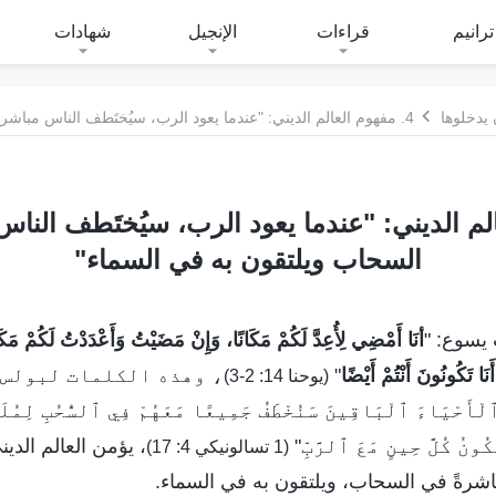
ترانيم
قراءات
الإنجيل
شهادات
 يدخلوها
الم الديني: "عندما يعود الرب، سيُختَطف الناس
السحاب ويلتقون به في السماء"
 يسوع: "
أنَا أَمْضِي لِأُعِدَّ لَكُمْ مَكَانًا، وَإِنْ مَضَيْتُ وَأَعْدَدْتُ لَكُمْ مَكَ
َا تَكُونُونَ أَنْتُمْ أَيْضًا
"
، وهذه الكلمات لبولس 
(يوحنا 14: 2-3)
لْأَحْيَاءَ ٱلْبَاقِينَ سَنُخْطَفُ جَمِيعًا مَعَهُمْ فِي ٱلسُّحُبِ لِمُلَ
ونُ كُلَّ حِينٍ مَعَ ٱلرَّبِّ"
، يؤمن العالم الدين
(1 تسالونيكي 4: 17)
شرةً في السحاب، ويلتقون به في السماء.