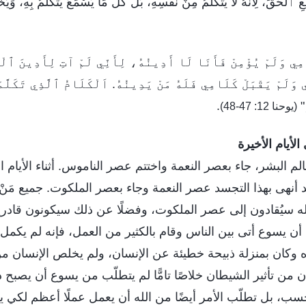
ٱلْحَقِّ، لِأَنَّهُ لَا يَتَكَلَّمُ مِنْ نَفْسِهِ، بَلْ كُلُّ مَا يَسْمَعُ يَتَكَلَّمُ بِهِ، وَيُخْب
امِي وَلَمْ يُؤْمِنْ فَأَنَا لَا أَدِينُهُ، لِأَنِّي لَمْ آتِ لِأَدِينَ ٱلْعَ
وَلَمْ يَقْبَلْ كَلَامِي فَلَهُ مَنْ يَدِينُهُ. اَلْكَلَامُ ٱلَّذِي تَكَلَّمْ
"
.
(يوحنا 12: 47-48)
لأيام الأخيرة
 البشر، جاء بعصر النعمة واختتم عصر الناموس. أثناء الأيام ال
 أنهى بهذا التجسد عصر النعمة وجاء بعصر الملكوت. جميع مَنْ
ي لله سيُقادون إلى عصر الملكوت، وفضلًا عن ذلك سيكونون قاد
مع أن يسوع أتى بين الناس وقام بالكثير من العمل، فإنه لم يك
وكان بمنزلة ذبيحة خطيئة عن الإنسان، ولم يخلص الإنسان م
ن من تأثير الشيطان خلاصًا تامًّا لم يتطلّب من يسوع أن يصبح 
، بل تطلّب الأمر أيضًا من الله أن يعمل عملًا أعظم لكي يخ