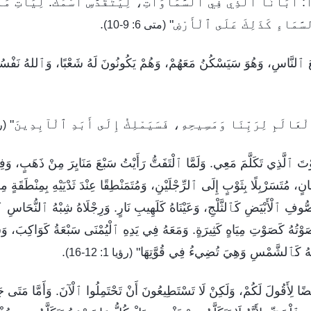
ا: أَبَانَا ٱلَّذِي فِي ٱلسَّمَاوَاتِ، لِيَتَقَدَّسِ ٱسْمُكَ. لِيَأْتِ مَلَ
َّمَاءِ كَذَلِكَ عَلَى ٱلْأَرْضِ"
.
(متى 6: 9-10)
لنَّاسِ، وَهُوَ سَيَسْكُنُ مَعَهُمْ، وَهُمْ يَكُونُونَ لَهُ شَعْبًا، وَٱللهُ نَفْسُهُ 
لْعَالَمِ لِرَبِّنَا وَمَسِيحِهِ، فَسَيَمْلِكُ إِلَى أَبَدِ ٱلْآبِدِينَ"
(رؤي
وْتَ ٱلَّذِي تَكَلَّمَ مَعِي. وَلَمَّا ٱلْتَفَتُّ رَأَيْتُ سَبْعَ مَنَايِرَ مِنْ ذَهَبٍ، 
نٍ، مُتَسَرْبِلًا بِثَوْبٍ إِلَى ٱلرِّجْلَيْنِ، وَمُتَمَنْطِقًا عِنْدَ ثَدْيَيْهِ بِمِنْطَقَةٍ م
وفِ ٱلْأَبْيَضِ كَٱلثَّلْجِ، وَعَيْنَاهُ كَلَهِيبِ نَارٍ. وَرِجْلَاهُ شِبْهُ ٱلنُّحَاسِ ٱلنَّ
صَوْتُهُ كَصَوْتِ مِيَاهٍ كَثِيرَةٍ. وَمَعَهُ فِي يَدِهِ ٱلْيُمْنَى سَبْعَةُ كَوَاكِبَ، 
هُهُ كَٱلشَّمْسِ وَهِيَ تُضِيءُ فِي قُوَّتِهَا"
.
(رؤيا 1: 12-16)
يْضًا لِأَقُولَ لَكُمْ، وَلَكِنْ لَا تَسْتَطِيعُونَ أَنْ تَحْتَمِلُوا ٱلْآنَ. وَأَمَّا مَتَى