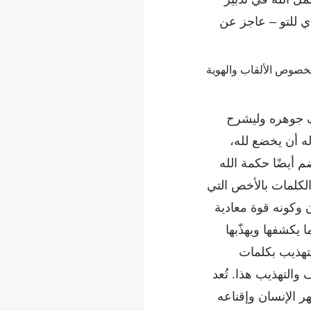
دي للتو – عاجز عن
شف جوهره وليشرح
ه أن يخضع لله،
 أيضًا حكمة الله
لكلمات بالأخص التي
 وكونه قوة معادية
 يكشفها ويهذّبها
تهذيب بكلمات
والتهذيب هذا. تُعد
ر الإنسان وإقناعه