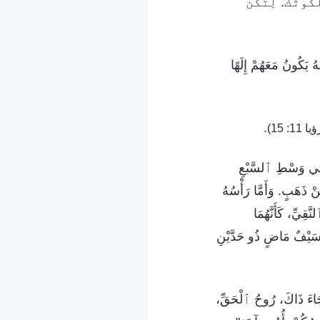
كُوتُكَ. لِتَكُنْ
يَكُونُ مَعَهُمْ إِلَهًا
.
ا 11: 15)
وَفِي وَسْطِ ٱلسَّبْعِ
ِنْ ذَهَبٍ. وَأَمَّا رَأْسُهُ
قِيِّ، كَأَنَّهُمَا
وَسَيْفٌ مَاضٍ ذُو حَدَّيْنِ
 جَاءَ ذَاكَ، رُوحُ ٱلْحَقِّ،