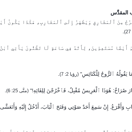
 المقدَّس
ْرُجُ مِنَ ٱلْمَشَارِقِ وَيَظْهَرُ إِلَى ٱلْمَغَارِبِ، هَكَذَا يَكُونُ أَي
.
 أَيْضًا مُسْتَعِدِّينَ، لِأَنَّهُ فِي سَاعَةٍ لَا تَظُنُّونَ يَأْتِي ٱبْن
مَا يَقُولُهُ ٱلرُّوحُ لِلْكَنَائِسِ"
.
(رؤيا 2: 7)
َ صُرَاخٌ: هُوَذَا ٱلْعَرِيسُ مُقْبِلٌ، فَٱخْرُجْنَ لِلِقَائِهِ!"
.
(متَّى 25: 6)
بِ وَأَقْرَعُ. إِنْ سَمِعَ أَحَدٌ صَوْتِي وَفَتَحَ ٱلْبَابَ، أَدْخُلُ إِلَيْهِ وَأَتَعَشّ