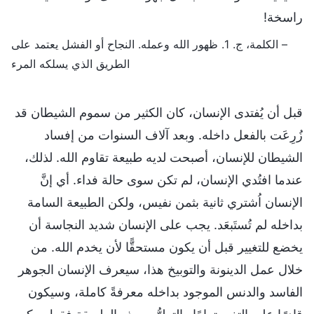
راسخة!
– الكلمة، ج. 1. ظهور الله وعمله. النجاح أو الفشل يعتمد على
الطريق الذي يسلكه المرء
قبل أن يُفتدى الإنسان، كان الكثير من سموم الشيطان قد
زُرِعَت بالفعل داخله. وبعد آلاف السنوات من إفساد
الشيطان للإنسان، أصبحت لديه طبيعة تقاوم الله. لذلك،
عندما افتُدي الإنسان، لم تكن سوى حالة فداء. أي إنَّ
الإنسان اُشتري ثانية بثمن نفيس، ولكن الطبيعة السامة
بداخله لم تُستَبعَد. يجب على الإنسان شديد النجاسة أن
يخضع للتغيير قبل أن يكون مستحقًّا لأن يخدم الله. من
خلال عمل الدينونة والتوبيخ هذا، سيعرف الإنسان الجوهر
الفاسد والدنس الموجود بداخله معرفةً كاملة، وسيكون