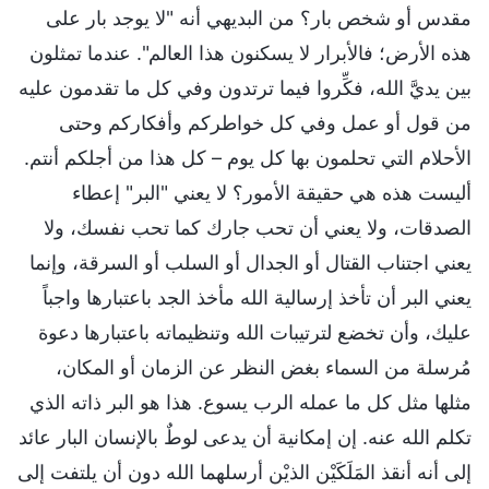
مقدس أو شخص بار؟ من البديهي أنه "لا يوجد بار على
هذه الأرض؛ فالأبرار لا يسكنون هذا العالم". عندما تمثلون
بين يديَّ الله، فكِّروا فيما ترتدون وفي كل ما تقدمون عليه
من قول أو عمل وفي كل خواطركم وأفكاركم وحتى
الأحلام التي تحلمون بها كل يوم – كل هذا من أجلكم أنتم.
أليست هذه هي حقيقة الأمور؟ لا يعني "البر" إعطاء
الصدقات، ولا يعني أن تحب جارك كما تحب نفسك، ولا
يعني اجتناب القتال أو الجدال أو السلب أو السرقة، وإنما
يعني البر أن تأخذ إرسالية الله مأخذ الجد باعتبارها واجباً
عليك، وأن تخضع لترتيبات الله وتنظيماته باعتبارها دعوة
مُرسلة من السماء بغض النظر عن الزمان أو المكان،
مثلها مثل كل ما عمله الرب يسوع. هذا هو البر ذاته الذي
تكلم الله عنه. إن إمكانية أن يدعى لوطٌ بالإنسان البار عائد
إلى أنه أنقذ المَلَكَيْن الذيْن أرسلهما الله دون أن يلتفت إلى