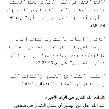
"ٱلْحَقَّ ٱلْحَقَّ أَقُولُ لَكُمْ: إِنَّ كُلَّ مَنْ يَعْمَلُ ٱلْخَطِيَّةَ
هُوَ عَبْدٌ لِلْخَطِيَّةِ. وَٱلْعَبْدُ لَا يَبْقَى فِي ٱلْبَيْتِ إِلَى
ٱلْأَبَدِ، أَمَّا ٱلِٱبْنُ فَيَبْقَى إِلَى ٱلْأَبَدِ"
(يوحنا 8:
.
34- 35)
"فَإِنَّهُ إِنْ أَخْطَأْنَا بِٱخْتِيَارِنَا بَعْدَمَا أَخَذْنَا
مَعْرِفَةَ ٱلْحَقِّ، لَا تَبْقَى بَعْدُ ذَبِيحَةٌ عَنِ ٱلْخَطَايَا،
بَلْ قُبُولُ دَيْنُونَةٍ مُخِيفٌ، وَغَيْرَةُ نَارٍ عَتِيدَةٍ أَنْ
تَأْكُلَ ٱلْمُضَادِّينَ"
.
(عبرانيين 10: 26-27)
"اِتْبَعُوا ٱلسَّلَامَ مَعَ ٱلْجَمِيعِ، وَٱلْقَدَاسَةَ ٱلَّتِي
بِدُونِهَا لَنْ يَرَى أَحَدٌ ٱلرَّبُّ"
.
(عبرانيين 12: 14)
كلمات الله القدير في الأيام الأخيرة
عند الله، هل من اليسير أن يتمثل الكمال في شخص