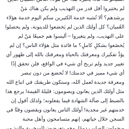
لم يختبروا أقل قدر من التهذيب ولم يكن هناك مَنْ
يرشدهم؟ ألا تُشبه خدمة الكثيرين منكم اليوم خدمة هؤلاء
العُميان؟ كل أولئك الذين لم يَخضعوا للدينونة، ولم يحصلوا
على التهذيب، ولم يتغيروا – أليسوا هم جميعًا مَنْ لم
يُخضَعوا بشكلٍ كاملٍ؟ ما فائدة مثل هؤلاء الناس؟ إن لم
يؤدِّ تفكيرك ومعرفتك بالحياة ومعرفتك بالله إلى ظهور أي
تغيير جديد ولم تربح أي شيء في الواقع، فلن تحقق إذًا
أي شيء مميز في خدمتك! لا تُخضع من دون تبصر
ومعرفة جديدة لعمل الله، وستكون طريقتك في اتباع الله
مثل أولئك الذين يعانون ويصومون: قليلةَ القيمة! يرجع هذا
بالضبط إلى ضآلة الشهادة فيما يفعلونه؛ ولذلك أقول إن
خدمتهم غير مجدية! أولئك الناس يعانون ويقضون وقتًا في
السجن خلال حياتهم، إنهم متسامحون وأهل محبة
ويحملون الصليب دومًا. وهم يتعرضون للسخرية والنبذ من