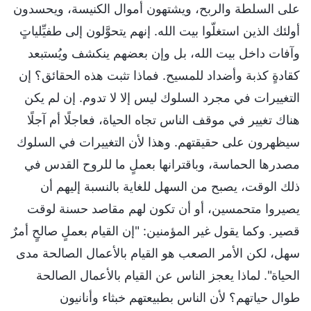
على السلطة والربح، ويشتهون أموال الكنيسة، ويحسدون
أولئك الذين استغلّوا بيت الله. إنهم يتحوَّلون إلى طفيِّلياتٍ
وآفات داخل بيت الله، بل وإن بعضهم ينكشف ويُستبعد
كقادةٍ كذبة وأضداد للمسيح. فماذا تثبت هذه الحقائق؟ إن
التغييرات في مجرد السلوك ليس إلا لا تدوم. إن لم يكن
هناك تغيير في موقف الناس تجاه الحياة، فعاجلًا أم آجلًا
سيظهرون على حقيقتهم. وهذا لأن التغييرات في السلوك
مصدرها الحماسة، وباقترانها بعملٍ ما للروح القدس في
ذلك الوقت، يصبح من السهل للغاية بالنسبة إليهم أن
يصيروا متحمسين، أو أن تكون لهم مقاصد حسنة لوقت
قصير. وكما يقول غير المؤمنين: "إن القيام بعملٍ صالحٍ أمرٌ
سهل، لكن الأمر الصعب هو القيام بالأعمال الصالحة مدى
الحياة". لماذا يعجز الناس عن القيام بالأعمال الصالحة
طوال حياتهم؟ لأن الناس بطبيعتهم خبثاء وأنانيون