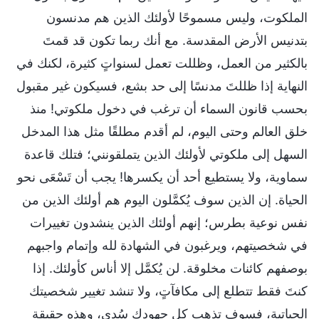
الملكوت، وليس مسموحًا لأولئك الذين هم مدنسون
بتدنيس الأرض المقدسة. مع أنك ربما تكون قد قمتَ
بالكثير من العمل، وظللت تعمل لسنواتٍ كثيرة، لكنك في
النهاية إذا ظللتَ مدنسًا إلى حد بشع، فسيكون غير مقبول
بحسب قانون السماء أن ترغب في دخول ملكوتي! منذ
خلق العالم وحتى اليوم، لم أقدم مطلقًا مثل هذا المدخل
السهل إلى ملكوتي لأولئك الذين يتملقونني؛ فتلك قاعدة
سماوية، ولا يستطيع أحد أن يكسرها! يجب أن تَسْعَى نحو
الحياة. إن الذين سوف يُكمَّلون اليوم هم أولئك الذين من
نفس نوعية بطرس؛ إنهم أولئك الذين ينشدون تغييرات
في شخصيتهم، ويرغبون في الشهادة لله وإتمام واجبهم
بوصفهم كائنات مخلوقة. لن يُكمَّل إلا أناس كأولئك. إذا
كنتَ فقط تتطلع إلى مكافآتٍ، ولا تنشد تغيير شخصيتك
الحياتية، فسوف تذهب كل جهودك سُدى، وهذه حقيقة