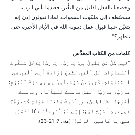
وخضعنا بالفعل لقليل من التغُّير، فعندما يأتي الرب،
سنختَطف إلى ملكوت السموات. لماذا تقولون إذن إنه
يتعيَّن علينا قبول عمل دينونة الله في الأيام الأخيرة حتى
نتطهر؟"
كلمات من الكتاب المقدَّس
"لَيْسَ كُلُّ مَنْ يَقُولُ لِي: يَارَبُّ، يَارَبُّ! يَدْخُلُ مَلَكُوتَ
ٱلسَّمَاوَاتِ. بَلِ ٱلَّذِي يَتَّبِعُ إِرَادَةَ أَبِي ٱلَّذِي فِي
ٱلسَّمَاوَاتِ. كَثِيرُونَ سَيَقُولُونَ لِي فِي ذَلِكَ ٱلْيَوْمِ:
يَارَبُّ، يَارَبُّ! أَلَيْسَ بِٱسْمِكَ تَنَبَّأْنَا، وَبِٱسْمِكَ
أَخْرَجْنَا شَيَاطِينَ، وَبِٱسْمِكَ صَنَعْنَا قُوَّاتٍ كَثِيرَةً؟
فَحِينَئِذٍ أُصَرِّحُ لَهُمْ: إِنِّي لَمْ أَعْرِفْكُمْ قَطُّ! ٱذْهَبُوا
عَنِّي يا فَاعِلِي ٱلْإِثْمِ!"
.
(متى 7: 21-23)