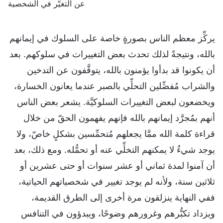
عن التغيُّر في الشخصية
يركِّز معظم الناس بصورةٍ خاصة على السلوك في إيمانهم
بالله، ونتيجةً لذلك تحدث بعض التغييرات في سلوكهم. بعد
أن يكونوا قد بدأوا يؤمنون بالله، يتوقَّفون عن التدخين
والشراب مُفضِّلين التحلِّي بالصبر عندما يعانون الخسارة،
ويخضعون لبعض التغييرات السلوكيَّة. يشعر بعض الناس
أنهم بمُجرَّد إيمانهم بالله فإنهم يفهمون الحقّ من خلال
قراءة كلمة الله ممَّا يجعلهم مُتحمِّسين بشكلٍ خاصّ، ولا
يوجد شيءٌ لا يمكنهم التخلِّي عنه أو تحمُّله. ومع ذلك، بعد
أن آمنوا لمدة ثماني أو عشر سنوات أو حتى عشرين أو
ثلاثين سنة، ولأنه لم يوجد تغيير في شخصياتهم الحياتية،
ففي النهاية ينزلقون مرة أخرى إلى الطرق القديمة،
ويزداد تكبُّرهم وغرورهم وضوحًا، ويبدؤون في التنافس