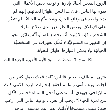
الروح القدس أحيانًا بإنارة أو توجيه بعض الأعمال التي
يقوم بها الناس، فإن هذا ليس إظهارًا لحياتهم. إنهم لم
يدخلوا بعد في وقائع الحقّ، وشخصيَّتهم الحياتيَّة لم تتغيَّر
على الإطلاق. وبغض النظر عن مدى صلاح سلوك
الشخص، فإنه لا يُثبت أنَّه يخضع لله، أو أنَّه يطبّق الحق.
إن التغييرات السلوكيَّة لا تُمثِّل تغييرات في الشخصيَّة
الحياتيَّة ولا يمكن اعتبارها إظهارًا للحياة.
– الكلمة، ج. 3. محادثات مسيح الأيام الأخيرة. الجزء الثالث
ينتهي المطاف بالبعض قائلين: "لقد قمتُ بعملٍ كثير من
أجلك، ورغم أنني ربما لم أحقق إنجازات بارزة، لكنني كنتُ
مثابرًا في جهودي. أما تدعني أدخل السماء فحسب لآكل
من ثمرة الحياة؟". يجب أن تعرف نوعية الناس التي أرغب
فيها؛ فليس مسموحًا لأولئك الذين هم مدنسون بدخول