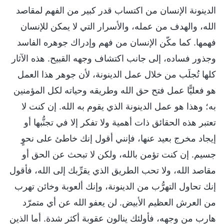
الدينونة الإنسان من اكتساب قدر كبير من الفهم لمقاصد
الله، والهدف من عمله، والأسرار التي لا يمكن للإنسان
فهمها. كما مكّن الإنسان من فهم وإدراك جوهره الفاسد
وجذور فساده، إلى جانب اكتشاف وجهه القبيح. هذه الآثار
كلها تُجلَب من خلال عمل الدينونة، لأن جوهر هذا العمل
هو فعليًّا عمل فتح حق الله وطريقه وحياته لكل المؤمنين
به؛ وهذا هو عمل الدينونة الذي يقوم به الله. إن كنت لا
تعتبر هذه الحقائق ذات أهمية ولا تفكر إلا في تجنُّبها أو
إيجاد مخرج بعيد عنها، فإنني أقول إنك خاطئ على نحوٍ
جسيم. إن كنت تؤمن بالله، ولكن لا تبحث عن الحق أو
مقاصد الله، ولا تحب الطريق الذي يقرِّبك إلى الله، فأقول
إنك تحاول التهرُّب من الدينونة، وإنك ألعوبة وخائن تهرب
من العرش العظيم الأبيض. لن يعفو الله عن أي متمرّد
هارب من وجهه، فأولئك ينالون عقوبة أكثر شدة. أما الذين