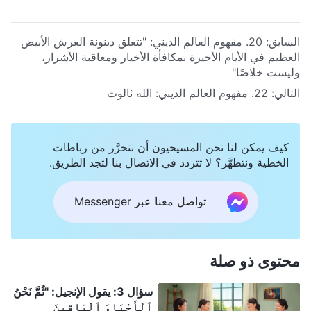
السابق:
20. مفهوم العالم الديني: "تتعلق دينونة العرش الأبيض
العظيم في الأيام الأخيرة بمكافأة الأخيار ومعاقبة الأشرار،
وليست خلاصًا"
التالي:
22. مفهوم العالم الديني: الله ثالوث
كيف يمكن لنا نحن المسيحيون أن نتحرَّر من رباطات
الخطية ونتطهَّر؟ لا تتردد في الاتصال بنا لتجد الطريق.
تواصل معنا عبر Messenger
محتوى ذو صلة
سؤال 3: يقول الإنجيل: "ثُمَّ نَحْنُ
ٱلْأَحْيَاءَ ٱلْبَاقِينَ