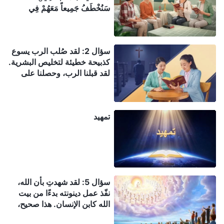
سَنُخْطَفُ جَمِيعاً مَعَهُمْ فِي
ٱلسُّحُبِ لِمُلَاقَاةِ ٱلرَّبِّ فِي
ٱلْهَوَاءِ، وَهَكَذَا نَكُونُ كُلَّ حِينٍ
مَعَ ٱلرَّبِّ" (تسالونيكي الأولى
سؤال 2: لقد صُلب الرب يسوع
4: 17). كيف نفسر هذا؟
كذبيحة خطيئة لتخليص البشرية.
لقد قبلنا الرب، وحصلنا على
الخلاص من خلال نعمته. لماذا لا
يزال علينا أن نقبل عمل الله
القدير للدينونة والتطهير في
تمهيد
الأيام الأخيرة؟
سؤال 5: لقد شهدتِ بأن الله،
نفّذ عمل دينونته بدءًا من بيت
الله كابن الإنسان. هذا صحيح،
ويتوافق مع نبوءة الكتاب