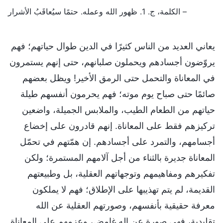
– الكلمة، ج. 1. ظهور الله وعمله. حتمًا سيُعاقَبُ الأشرار
يعاني العديد من الناس كثيرًا في الدين طوال حياتهم؛ فهم
يروّضون أجسادهم ويحملون صلبانهم، حتى إنهم يستمرون
في المعاناة والتحمل حتى الرمق الأخير! ويظل بعضهم
صائمًا حتى صباح يوم موته؛ فهم يحرمون أنفسهم طيلة
حياتهم من الطعام الطيب، والملابس الجميلة، واضعين
تركيزهم فقط على المعاناة. إنهم قادرون على إخضاع
أجسامهم، والتمرد على أجسادهم. إن همّتهم في تحمّل
المعاناة جديرة بالثناء من أجل آلامهم المستمرة؛ ولكن
تفكيرهم ومفاهيمهم وتوجهاتهم العقلية، بل وطبيعتهم
القديمة، لم يتم تهذيبها على الإطلاق؛ فهم لا يملكون
معرفة حقيقية بأنفسهم، وصورتهم العقلية عن الله
تقليدية، فهي صورة عن إله غامض، وعزمهم على المعاناة