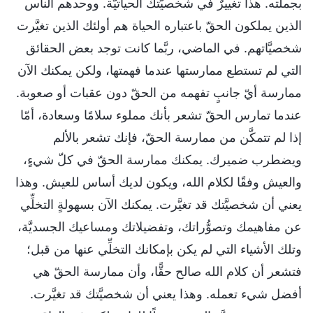
بجملته. هذا تغييرٌ في شخصيَّتك الحياتيَّة. ووحدهم الناس
الذين يملكون الحقّ باعتباره الحياة هم أولئك الذين تغيَّرت
شخصيَّاتهم. في الماضي، ربَّما كانت توجد بعض الحقائق
التي لم تستطع ممارستها عندما فهمتها، ولكن يمكنك الآن
ممارسة أيّ جانبٍ تفهمه من الحقّ دون عقبات أو صعوبة.
عندما تمارس الحقّ تشعر بأنك مملوء سلامًا وسعادة، أمّا
إذا لم تتمكَّن من ممارسة الحقّ، فإنك تشعر بالألم
ويضطرب ضميرك. يمكنك ممارسة الحقّ في كلّ شيءٍ،
والعيش وفقًا لكلام الله، ويكون لديك أساس للعيش. وهذا
يعني أن شخصيَّتك قد تغيَّرت. يمكنك الآن بسهولةٍ التخلِّي
عن مفاهيمك وتصوُّراتك، وتفضيلاتك ومساعيك الجسديَّة،
وتلك الأشياء التي لم يكن بإمكانك التخلِّي عنها من قبل؛
فتشعر أن كلام الله صالح حقًّا، وأن ممارسة الحقّ هي
أفضل شيء تعمله. وهذا يعني أن شخصيَّتك قد تغيَّرت.