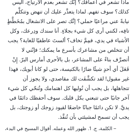
ماذا تشعر في أعماقك؟ إنَّك تشعر بعدم الارتياح، أليس
كذلك؟ سوف تفهم. لماذا يتعذَّر عليك أن تنهض وتتكلَّم
نيابةً عني مراعيًا حملي؟ إنَّك تصر على الانشغال بمُخَطَّطٍ
تافِه، لكنني أرى كل شيء بجلاءٍ. أنا سندك ودِرعك، وكل
الأشياء في يدي، فمِمَّ تخاف؟ ألستَ عاطفيًا للغاية؟ يجب
أن تتخلص من مشاعرك بأسرع ما يمكنك؛ فإنّني لا
أتصرَّف بناءً على المشاعر، بل بالأحرى أمارس البرّ. إِنْ
فَعَلَ أي أحدٍ شيئًا ضارًا بالكنيسة، حتى لو كانا أبويك، فهذا
غير مقبول! لقد تكشَّفَت لك مقاصدي، ولا يجوز أن
تتجاهلها، بل يجب أن تُوليها كل اهتمامك وتُنحّي كل شيء
آخر جانبًا حتى تتبعني بكل قلبك. سوف أحفظك دائمًا في
يديَّ. لا تكن دائمًا جبانًا خاضعًا لقيود زوجك أو زوجتك، بل
يجب أن تسمح لمشيئتي بأن تُنفَّذ.
– الكلمة، ج. 1. ظهور الله وعمله. أقوال المسيح في البدء،