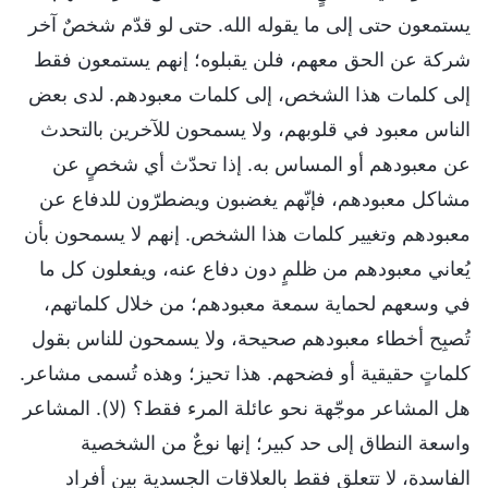
يستمعون حتى إلى ما يقوله الله. حتى لو قدّم شخصٌ آخر
شركة عن الحق معهم، فلن يقبلوه؛ إنهم يستمعون فقط
إلى كلمات هذا الشخص، إلى كلمات معبودهم. لدى بعض
الناس معبود في قلوبهم، ولا يسمحون للآخرين بالتحدث
عن معبودهم أو المساس به. إذا تحدّث أي شخصٍ عن
مشاكل معبودهم، فإنّهم يغضبون ويضطرّون للدفاع عن
معبودهم وتغيير كلمات هذا الشخص. إنهم لا يسمحون بأن
يُعاني معبودهم من ظلمٍ دون دفاع عنه، ويفعلون كل ما
في وسعهم لحماية سمعة معبودهم؛ من خلال كلماتهم،
تُصبِح أخطاء معبودهم صحيحة، ولا يسمحون للناس بقول
كلماتٍ حقيقية أو فضحهم. هذا تحيز؛ وهذه تُسمى مشاعر.
هل المشاعر موجّهة نحو عائلة المرء فقط؟ (لا). المشاعر
واسعة النطاق إلى حد كبير؛ إنها نوعٌ من الشخصية
الفاسدة، لا تتعلق فقط بالعلاقات الجسدية بين أفراد