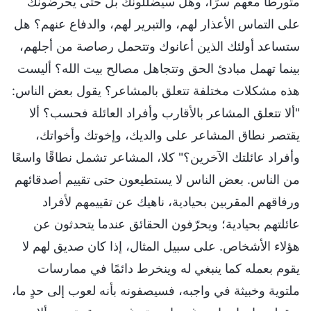
متورطًا معهم سرًا، وهل سيضللونك بل حتى يحرضونك
على التماس الأعذار لهم، والتبرير لهم، والدفاع عنهم؟ هل
ستساعد أولئك الذين أعانوك وتتحمل رصاصة من أجلهم،
بينما تهمل مبادئ الحق وتتجاهل مصالح بيت الله؟ أليست
هذه مشكلات مختلفة تتعلق بالمشاعر؟ يقول بعض الناس:
"ألا تتعلق المشاعر بالأقارب وأفراد العائلة فحسب؟ ألا
يقتصر نطاق المشاعر على والديك، وإخوتك وأخواتك،
وأفراد عائلتك الآخرين؟" كلا، المشاعر تشمل نطاقًا واسعًا
من الناس. بعض الناس لا يستطيعون حتى تقييم أصدقائهم
ورفاقهم المقربين بحيادية، ناهيك عن تقييمهم لأفراد
عائلتهم بحيادية؛ ويحرّفون الحقائق عندما يتحدثون عن
هؤلاء الأشخاص. على سبيل المثال، إذا كان صديق لهم لا
يقوم بعمله كما ينبغي له وينخرط دائمًا في ممارسات
ملتوية وخبيثة في واجبه، فسيصفونه بأنه لعوب إلى حدٍ ما،