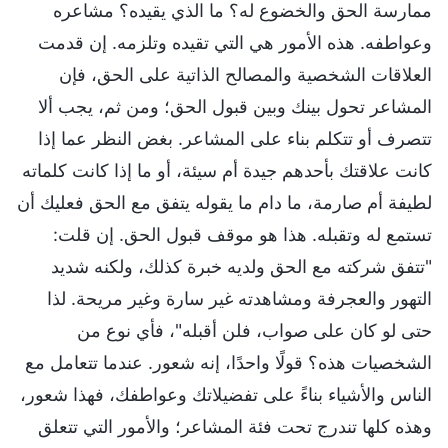
ممارسة الحق والخضوع له؟ ما الذي يقيده؟ مشاعره
وعواطفه. هذه الأمور هي التي تقيده وتلزمه. إن قدمت
العلاقات الشخصية والمصالح الذاتية على الحق، فإن
المشاعر تحول بينك وبين قبول الحق؛ ومن ثم، يجب ألا
تتصرف أو تتكلم بناء على المشاعر. بغض النظر عما إذا
كانت علاقتك بأحدهم جيدة أم سيئة، أو ما إذا كانت كلماته
لطيفة أم صارمة، ما دام ما يقوله يتفق مع الحق فعليك أن
تستمع له وتقبله. هذا هو موقف قبول الحق. إن قلت:
"تتفق شركته مع الحق ولديه خبرة كذلك، ولكنه شديد
التهور والعجرفة ومشاهدته غير سارة وغير مريحة. لذا
حتى لو كان على صواب، فلن أقبله"، فأي نوع من
الشخصيات هذه؟ قولًا واحدًا، إنه شعور. عندما تتعامل مع
الناس والأشياء بناءً على تفضيلاتك وعواطفك، فهذا شعور،
وهذه كلها تندرج تحت فئة المشاعر؛ والأمور التي تتعلق