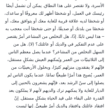
الأسرة، ولا تقتصر على هذا النطاق. يمكن أن تشمل أيضًا
رئيسك في العمل، أو شخصًا أظهر لك معروفًا أو ساعدك،
أو شخصًا لديه علاقة قريبة للغاية معك أو يتوافق معك، أو
شخصًا من بلدتك أو صديقًا، أو حتى شخصًا أنت معجب به
– هذا ليس ثابتًا. إذًا، هل التخلص من المشاعر أمرٌ يقتصر
على عدم التفكير في والديك أو عائلتك؟ (لا). هل من
السهل التخلص من المشاعر؟ عندما يصل معظم الناس
إلى الثلاثينيّات من العمر ويُمكنهم العيش بشكلٍ مستقل،
فإنّهم لا يفتقدون منزلهم كثيرًا، وبحلول الأربعينيّات من
العمر، يُصبِح هذا أمرًا طبيعيًّا تمامًا. عندما يكون الناس لم
يصلوا إلى سنّ الرشد بعد، فإنّهم يشعرون بالحنين إلى
الديار للغاية ولا يمكنهم ترك والديهم لأنهم لا يملكون بعد
القدرة على البقاء على قيد الحياة بشكلٍ مستقل. إنّ
افتقاد عائلتك وافتقاد والديك أمرٌ طبيعيٌّ. إنها ليست