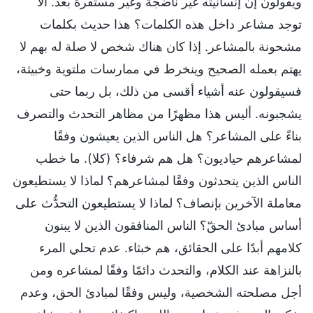
ويقولون إن إنسانيته غير ناضجة وغير مستقرة بعد. ألا
توجد مشاعر داخل هذه الكلمات؟ هذا حديث بكلمات
مشحونة بالمشاعر. إذا كان هناك شخص لا صلة له بهم لا
يهتم بعمله الصحيح وينخرط في ممارسات ملتوية وخبيثة،
فسيقولون عنه أشياء أقسى من ذلك، بل ربما حتى
يشجبونه. أليس هذا مظهرًا من مظاهر التحدث والتصرف
بناءً على المشاعر؟ هل الناس الذين يعيشون وفقًا
لمشاعرهم حياديون؟ هل هم شرفاء؟ (كلا). ما خطب
الناس الذين يتحدثون وفقًا لمشاعرهم؟ لماذا لا يستطيعون
معاملة الآخرين بإنصاف؟ لماذا لا يستطيعون التحدُّث على
أساس مبادئ الحقّ؟ الناس المنافقون الذين لا يبنون
كلامهم أبدًا على الحقائق، هم خبثاء. عدم تحلي المرء
بالنزاهة عند الكلام، والتحدث دائمًا وفقًا لمشاعره ومن
أجل مصلحته الشخصية، وليس وفقًا لمبادئ الحق، وعدم