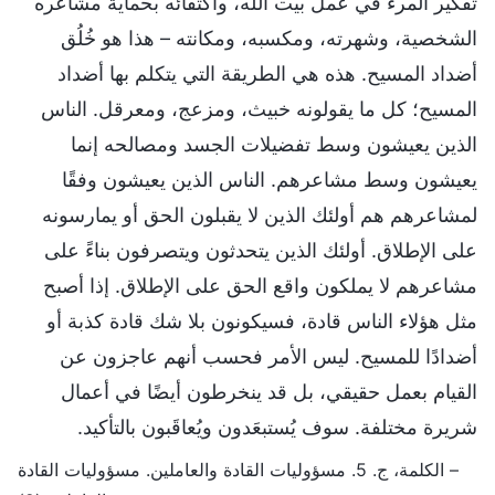
تفكير المرء في عمل بيت الله، واكتفائه بحماية مشاعره
الشخصية، وشهرته، ومكسبه، ومكانته – هذا هو خُلُق
أضداد المسيح. هذه هي الطريقة التي يتكلم بها أضداد
المسيح؛ كل ما يقولونه خبيث، ومزعج، ومعرقل. الناس
الذين يعيشون وسط تفضيلات الجسد ومصالحه إنما
يعيشون وسط مشاعرهم. الناس الذين يعيشون وفقًا
لمشاعرهم هم أولئك الذين لا يقبلون الحق أو يمارسونه
على الإطلاق. أولئك الذين يتحدثون ويتصرفون بناءً على
مشاعرهم لا يملكون واقع الحق على الإطلاق. إذا أصبح
مثل هؤلاء الناس قادة، فسيكونون بلا شك قادة كذبة أو
أضدادًا للمسيح. ليس الأمر فحسب أنهم عاجزون عن
القيام بعمل حقيقي، بل قد ينخرطون أيضًا في أعمال
شريرة مختلفة. سوف يُستبعَدون ويُعاقَبون بالتأكيد.
– الكلمة، ج. 5. مسؤوليات القادة والعاملين. مسؤوليات القادة