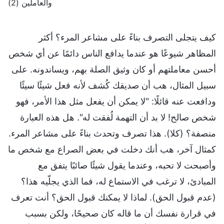
والعاملين (2)
كيف يتجلى التصرف بناءً على مشاعر المرء؟ أكثر
المظاهر شيوعًا هو عندما يدافع الناس دائمًا عن أي شخص
أحسن معاملتهم أو كان وثيق الصلة بهم، ويساندونه. على
سبيل المثال، هب أن صديقك كُشف لأنه فعل شيئًا سيئًا
ودافعت عنه قائلًا: "لا يمكن أن يفعل مثل هذا الأمر، فهو
شخص صالح! لا بد أن التهمة لُفقت له". هل هذه العبارة
منصفة؟ (كلا). هذا تصرف وتحدث بناءً على مشاعر المرء.
كمثال آخر، هب أنك دخلت في بعض الصراع مع شخص ما
وأصبحت لا تحبه، وعندما يقول شيئًا صائبًا يتفق مع
المبادئ، لا ترغب في الاستماع له، فما الذي يجلّيه هذا؟
(عدم قبول الحق). لماذا لا يمكنك قبول الحق؟ أنت تعرف
في قرارة نفسك أن ما قاله كان صحيحًا، ولكن بسبب