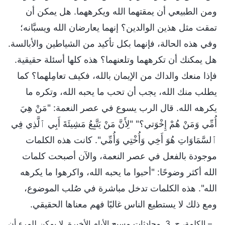
ومن الطبيعي أن يمقتهما الله ويكرههما. هل يمكن أن
تمقت مثل هذين الوالدين؟ إنهما يعارضان الله ويسبَّانه؛
وفي هذه الحالة، فإنهما بكل تأكيد من الشياطين والأبالسة.
هل يمكنك أن تكرههما وتلعنهما؟ هذه كلها أسئلة حقيقية.
فإذا منعك والداك من الإيمان بالله، فكيف تعامِلهما؟ كما
يطلب منك الله، يجب أن تحب ما يحبه الله، وتكره ما
يكرهه الله. قال الرب يسوع في عصر النعمة: "مَنْ هِيَ
أُمِّي وَمَنْ هُمْ إِخْوَتي؟" "لِأَنَّ مَنْ يَتَّبِعُ مَشِيئَةَ أَبِي ٱلَّذِي فِي
ٱلسَّمَاوَاتِ هُوَ أَخِي وَأُخْتِي وَأُمِّي". كانت هذه الكلمات
موجودة بالفعل في عصر النعمة، والآن أصبحت كلمات
الله أكثر وضوحًا: "أحبوا ما يحبه الله، واكرهوا ما يكرهه
الله". هذه الكلمات تدخل مباشرة في صُلب الموضوع،
ومع ذلك لا يستطيع الناس غالبًا فهم معناها الحقيقي.
– الكلمة، ج. 3. محادثات مسيح الأيام الأخيرة. لا يمكن للمرء أن