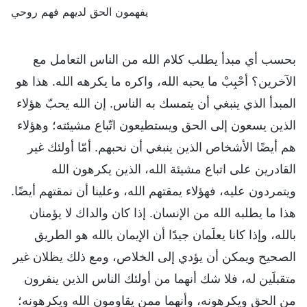
يفهمون الحق لديهم فهم روحي
بحسب أي مبدأ يطلب كلام الله من الناس التعامل مع
الآخرين؟ أحْبِبْ ما يحبه الله، واكره ما يكرهه الله. هذا هو
المبدأ الذي ينبغي أن يتمسك به الناس. إن الله يحبّ هؤلاء
الذين يسعون إلى الحق ويستطيعون اتّباع مشيئته؛ وهؤلاء
هم أيضًا الأشخاص الذين ينبغي أن نحبهم. أمّا أولئك غير
القادرين على اتباع مشيئة الله، الذين يكرهون الله
ويتمردون عليه، فهؤلاء يمقتهم الله، وعلينا أن نمقتهم أيضًا.
هذا ما يطلبه الله من الإنسان. إذا كان والداك لا يؤمنان
بالله، وإذا كانا يعلَمان جيدًا أن الإيمان بالله هو الطريق
الصحيح ويمكن أن يؤدي إلى الخلاص، ومع ذلك يظلان غير
متقبلَين له، فلا شك أنهما من أولئك الناس الذين ينفرون
من الحق ويكرهونه، وأنهما ممن يقاومون الله ويكرهونه؛