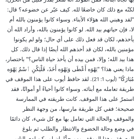
لكنّه مع ذلك كان خاضعًا لله. كيف عبّر عن خضوعه؟ قال:
"لقد وهبني الله هؤلاء الأبناء. وسواء كانوا يؤمنون بالله أم
لا، فإن حياتهم بيد الله. لو كانوا يؤمنون بالله، وأراد الله أن
يأخذهم، لكان قد فعل ذلك على أي حال؛ ولو لم يكونوا
مؤمنين بالله، لكان قد أخذهم الله أيضًا إذا قال ذلك. كل
هذا بيد الله؛ وإلا، فمن بيده أن يأخذ حياة الناس؟" باختصار،
ماذا يعني هذا؟ "يَهْوَه أَعْطَى وَيَهْوَه أَخَذَ، فَلْيَكُنِ ٱسْمُ يَهْوَه
مُبَارَكًا"
. لقد حافظ أيوب على هذا الموقف في
(أيوب 1: 21)
طريقة تعامله مع أبنائه. وسواء كانوا أحياءً أو أمواتًا، فقد
استمرّ على هذا الموقف. كانت طريقته في الممارسة
صحيحة؛ ففي كل طريقة مارسها، من وجهة النظر
والموقف والحالة التي تعامل بها مع كل شيء، كان دائمًا
في وضع وحالة الخضوع والانتظار والطلب ثم بلوغ
المعرفة. وهذا الموقف مهم جدًّا. إن لم يكن لدى الناس