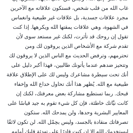
غاب الله من قلب شخص، فستكون علاقاته مع الآخرين
مجرد علاقات جسدية، بل علاقات غير طبيعية وانغماس
في الشهوة، وهي علاقات يمقتها الله ويكرهها. إذا كنت
تقول إن روحك قد تأثرت، لكنك غير مستعد سوى لأن
تقدم شركة مع الأشخاص الذين يروقون لك ومن
تحترمهم، وترفض الحديث مع الناس الذين لا يروقون لك
وتتحيز ضدهم عندما يأتونك طالبين، فهذا أكبر دليل على
أنك تحت سيطرة مشاعرك وليس لك على الإطلاق علاقة
طبيعية مع الله. يُظهر هذا أنك تحاول خداع الله وإخفاء
قبحك. ربما تستطيع مشاركة بعض معرفتك، لكنك إن
كانت نيَّاتك خاطئة، فإن كل شيء تقوم به جيد قياسًا على
المعايير البشرية وحدها، ولن يمدحك الله. ستكون
تصرفاتك منقادة بالجسد، وليس بحِمْل الله. لن تكون لائقًا
ليستخدمك الله إلا إن كنت قادرًا على تهدئة قلبك أمامه