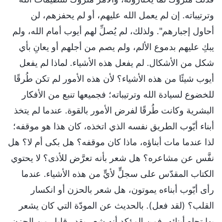
وترتيباته. إن لم يعمل الله عليهم، أو لم يحفزهم، لن
أحاول إجبارهم". ولذلك، لم يُصلِّ لهم أيوب أمام الله، ولم
يبكِ عليهم بدموع الألم، ولم يصم من أجلهم أو يعانِ بأي
شكل من الأشكال. لم يفعل هذه الأشياء. لماذا لم يفعل
أيوب شيئًا من هذه الأشياء؟ لأن هذه الأمور لم تكن طُرقًا
للخضوع لسيادة الله وترتيباته؛ فجميعها تنبع من الأفكار
البشرية وكانت طُرقًا لفرض الأمور بالقوة. عندما لم يتخذ
أبناء أيّوب الطريق نفسه الذي اتخذه، كان هذا هو موقفه؛
لذا عندما مات أبناؤه، ماذا كان موقفه؟ هل بكى أم لا؟ هل
نفَّس عن مشاعره؟ هل شعر بأنه تعرَّض للأذى؟ لا يحتوي
الكتاب المقدّس على سجلٍّ لأيٍّ من هذه الأشياء. عندما
رأى أيّوب أبناءه يموتون، هل شعر بالحزن أو انكسار
القلب؟ (لقد فعل). بالحديث عن المودّة التي كان يشعر
بها تجاه أبنائه، فمن المؤكد أنه شعر بقدر قليل من الحزن،