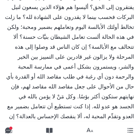
يفتقرون إلى الحق؟ أليسوا هم هؤلاء الذين يسعون لنيل
البركات فحسب بينما لا يقدرون على الشهادة لله؟ ما زلت
تخالط أولئك الأبالسة اليوم وتعاملهم بضمير ومحبة؛ ولكن
في هذه الحالة ألست تعامل الشيطان بنيَّات حسنة؟ ألا
تتحالف مع الأبالسة؟ إن كان الناس قد وصلوا إلى هذه
المرحلة ولا يزالون غير قادرين على التمييز بين الخير
والشر، ويستمرون بشكل أعمى في ممارسة المحبة
والرحمة دون أي رغبة في طلب مقاصد الله أو القدرة بأي
حال من الأحوال على جعل مقاصد الله مقاصد لهم، فإن
نهايتهم ستكون أكثر بؤسًا. وكل مَنْ لا يؤمن بالله في
الجسد هو عدو لله. إذا كنت تستطيع أن تتعامل بضمير مع
العدو وتقدِّم المحبة له، ألا ينقصك الإحساس بالعدالة؟ إن
كنت تنسجم مع أولئك الذين أكرههم وأعارضهم، ولا تزال
تحمل الحب أو المشاعر الشخصية نحوهم، أفلا تكون