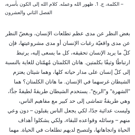
– الكلمة، ج. 1. ظهور الله وعمله. كلام الله إلى الكون بأسره،
الفصل الثاني والعشرون
بغض النظر عن مدى عظم تطلعات الإنسان، وبغضّ النظر
عن مدى واقعيّة رغبات الإنسان أو مدى مشروعيتها، فإن
كلّ ما يريد الإنسان تحقيقه، كل ما يسعى إليه، يرتبط
ارتباطًا وثيقًا بكلمتين. هاتان الكلمتان مُهمّتان للغاية بالنسبة
إلى كلّ إنسان على مدار حياته كلها، وهما شيئان يعتزم
الشيطان غرسهما في الإنسان. ما هاتان الكلمتان؟ هما
"الشهرة" و"الربح". يستخدم الشيطان طريقةً لطيفةً جدًّا،
وهي طريقةٌ تتماشى إلى حد كبير مع مفاهيم الناس،
وليست عدائية جدًا، لكي يجعل الناس يقبلون – دون وعي
منهم – وسائله وقواعده للبقاء، ولكي يشكلوا أهداف
الحياة واتجاهاتها، ولتصبح لديهم تطلعات في الحياة. مهما