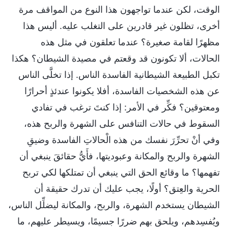
الوقت، لكن عندما تواجهون هذا النوع من المواقف مرة
أخرى، تظلون غير قادرين على التغلب عليه. أليس هذا
مظهرًا لقامة صغيرة؟ عندما تعلقون في مثل هذه
الحالات، ألا تكونون قد وقعتم في مصيدة الشيطان؟ هكذا
تكبل الطبيعة الشيطانية الفاسدة الناس. إذا تخلَّى الناس
عن هذه الشخصيات الفاسدة، أفلا يكونوا عندئذٍ أحرارًا
ومعتوقين؟ فكِّر في الأمر: إذا كنتَ ترغب في تفادي
السقوط في حالات التنافس على الشهرة والربح هذه،
وفي أنْ تحرِّرَ نفسك من هذه الْحالاتِ الفاسدة وضيقِ
الشهرة والربح والمكانة وعبوديتها، فأَيُّ حقائقَ ينبغي أن
تفهمها؟ ما وقائع الحق التي ينبغي أن تمتلكها لكي تربح
الحرية والعِتق؟ أولًا، يجب عليك أن تدرك حقيقة أن
الشيطان يستخدم الشهرة، والربح، والمكانة ليضلِّل الناس،
ويُفسِدهم، ويلحق بهم ضررًا جسيمًا، ويسيطر عليهم، ما