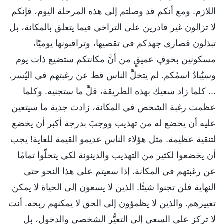
اللازم. ومع أنكم قد وصلتم إلى هذه المرحلة اليوم، فإنكم
لا تزالون غير قادرين على التراخي فيما يتعلق بالمكانة، بل
تبذلون قصارى جهدكم في تقصيها، وتراقبونها يوميًا،
مسكونين بخوفٍ عميقٍ من أنَّ مكانتكم ستضيع ذات يوم
وسيُبادُ اسمُكم. لم يتخلَّ الناس قط عن رغبتهم في اليُسر.
... كلما زاد سعيك بهذه الطريقة، قلَّ ما ستجنيه. وكلما
عظمت رغبة الشخص في المكانة، زادت جدية ما سيتعين
عليه أن يخضع له من تهذيب ووجبَ بدرجة أكبر أن يخضع
لتنقية عظيمة. مثل هؤلاء الناس عديمو القيمة للغاية! يجب
أن يخضعوا لكثير من التهذيب والدينونة لكي يتخلّوا تمامًا
عن رغبتهم في المكانة. إذا سعيتم على هذا النحو حتى
النهاية فلن تجنوا شيئًا. الذين لا يسعون إلى الحياة لا يمكن
تغييرهم. والذين لا يظمؤون إلى الحق لا يمكنهم ربحه. أنت
لا تركز على السعي إلى التغيُّر الشخصي والدخول، بل