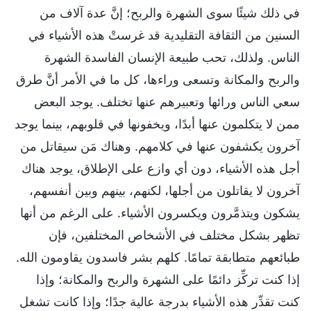
في ذلك شيئًا سوى الشهرة والربح؛ إنَّ عدة آلاف من
السنين من الثقافة التقليدية قد غرستْ هذه الأشياء في
الناس. ولذلك، تحب طبيعة الإنسان الفاسدة الشهرة
والربح والمكانة وتسعى وراءها، كل ما في الأمر أنَّ طرق
سعي الناس ورائها وتعبيرهم عنها تختلف. يوجد البعض
ممن لا يتكلمون عنها أبدًا، ويخفونها في قلوبهم، بينما يوجد
آخرون يكشفون عنها في كلامهم. وهناك مَن سيقاتل من
أجل هذه الأشياء، دون أي وازع على الإطلاق، يوجد هناك
آخرون لا يقاتلون من أجلها، لكنهم، بينهم وبين أنفسهم،
يشكون ويتذمَّرون ويكسرون الأشياء. على الرغم من أنها
تظهر بشكل مختلف في الأشخاص المختلفين، فإن
طبائعهم متطابقة تمامًا. كلهم بشر فاسدون يقاومون الله.
إذا كنت تركِّز دائمًا على الشهرة والربح والمكانة؛ وإذا
كنت تقدِّر هذه الأشياء بدرجة عالية جدًا؛ وإذا كانت تشغل