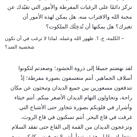
تركز دائمًا على الرغبات المفرطة والأمور التي تقيّدك عن
محبة الله والاقتراب منه. هل يمكن لهذه الأمور أن
تغيرك؟ هل يمكنها أن تُدخِلَك الملكوت؟
– الكلمة، ج. 1. ظهور الله وعمله. لماذا لا ترغب في أن تكون
شخصية الضد؟
لقد نهضتم جميعًا إلى ذروة الحشود؛ وصعدتم لتكونوا
أسلاف الجماهير. أنتم متعسفون بصورة مفرطة؛ إذْ
تندفعون مسعورين بين جميع الديدان وتبحثون عن مكان
راحة، وتحاولون التهام الديدان الأصغر منكم. أنتم خبثاء
وأشرار في قلوبكم بصورة تتجاوز حتى الأشباح التي
غرقت في قاع البحر. أنتم تسكنون في قاع الروث،
وتزعجون الديدان من القمة إلى القاع حتى تفقد السلام
وتتعارك معًا لبرهة ثم تهدأ. أنتم لا تعرفون مكانكم، ومع