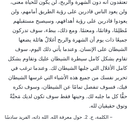
تعتقدون أنه دون الشهرة والربح، لن يكون للحياة معنى،
ولن يعود الناس قادرين على رؤية الطريق أمامهم، ولن
يعودوا قادرين على رؤية أهدافهم، وسيصبح مستقبلهم
مُظلِمًا، وقاتمًا، ومعتمًا. ومع ذلك، ببطء، سوف تدركون
جميعًا ذات يوم أن الشهرة والربح أغلالٌ هائلة يضعها
الشيطان على الإنسان. وعندما يأتي ذلك اليوم، سوف
تقاوم بشكل كامل سيطرة الشيطان عليك وتقاوم بشكل
كامل الأغلال التي جلبها الشيطان لك. وعندما ترغب في
تحرير نفسك من جميع هذه الأشياء التي غرسها الشيطان
فيك، فسوف تنفصل تمامًا عن الشيطان، وسوف تكره
حقًّا كل ما جلبه لك. وحينها فقط سوف تكون لديك مَحبَّةٌ
وتوق حقيقيان لله.
– الكلمة، ج. 2. حول معرفة الله. الله ذاته، الفريد سادسًا