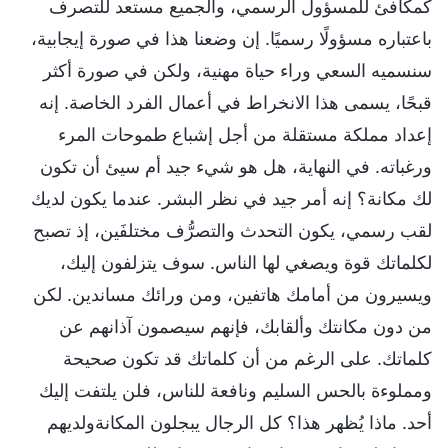
كمكافئ للمسؤول الرسمي، والجميع مستعد للتصرف
باعتباره مسؤولًا رسميًا. إن وضعنا هذا في صورة إيجابية،
سنسميه السعي وراء حياة مهنية، ولكن في صورة أكثر
قبحًا، يسمى هذا الانخراط في أعمال الفرد الخاصة. إنه
إعداد مملكة مستقلة من أجل إشباع طموحات المرء
ورغباته. في النهاية، هل هو شيء جيد أم سيئ أن تكون
لك مكانة؟ إنه أمر جيد في نظر البشر. عندما يكون لديك
لقب رسمي، يكون التحدث والتصرُّف مختلفَين، إذ تصبح
لكلماتك قوة ويصغي لها الناس. سوف يتزلفون إليك،
ويسيرون من أمامك هاتفين، ومن ورائك مساندين. لكن
من دون مكانتك وألقابك، فإنهم سيصمون آذانهم عن
كلماتك. على الرغم من أن كلماتك قد تكون صحيحة
ومملوءة بالحس السليم ونافعة للناس، فلن يلتفت إليك
أحد. ماذا يُظهر هذا؟ كل الرجال يبجلون المكانةولديهم