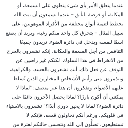
عندما يتعلق الأمر بأي شيء ينطوي على السمعة، أو
المكانة، أو فرصة للتألق – عندما تسمعون أن بيت الله
يخطط لتنمية أنواع مختلفة من الأفراد الموهوبين، على
سبيل المثال – يتحرق كل واحد منكم رغبة، ويريد أن يصنع
اسمًا لنفسه ويدخل في دائرة الضوء. تريدون جميعًا
التنافس من أجل السمعة والمكانة. إنكم تشعرون بالحرج
من الانخراط في هذا السلوك، لكنكم غير راضين عن
التوقف عن فعل ذلك. أنتم تشعرون بالحسد، والكراهية،
وتتذمرون متى رأيتم الأشخاص المختارين الذين تُسلط
عليهم الأضواء، وتفكرون أن هذا غير منصف: "لماذا لا
يمكنني أن أكون بارزًا؟ لماذا يحصل الآخرون دائمًا على
دائرة الضوء؟ لماذا لا يحين دوري أبدًا؟" تشعرون بالاستياء
في قلوبكم، ورغم أنكم تحاولون قمعه، فإنكم لا
تستطيعون. تصلُّون إلى الله وتتحسن حالتكم لفترة من