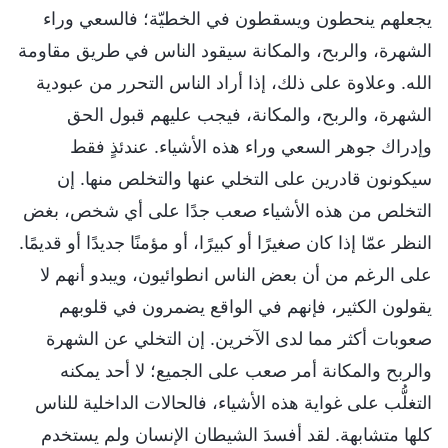
يجعلهم ينحطون ويسقطون في الخطيّة؛ فالسعي وراء
الشهرة، والربح، والمكانة سيقود الناس في طريق مقاومة
الله. وعلاوة على ذلك، إذا أراد الناس التحرر من عبودية
الشهرة، والربح، والمكانة، فيجب عليهم قبول الحق
وإدراك جوهر السعي وراء هذه الأشياء. عندئذٍ فقط
سيكونون قادرين على التخلي عنها والتخلص منها. إن
التخلص من هذه الأشياء صعب جدًا على أي شخص، بغض
النظر عمّا إذا كان صغيرًا أو كبيرًا، أو مؤمنًا جديدًا أو قديمًا.
على الرغم من أن بعض الناس انطوائيون، ويبدو أنهم لا
يقولون الكثير، فإنهم في الواقع يضمرون في قلوبهم
صعوبات أكثر مما لدى الآخرين. إن التخلي عن الشهرة
والربح والمكانة أمر صعب على الجميع؛ لا أحد يمكنه
التغلُّب على غواية هذه الأشياء، فالحالات الداخلية للناس
كلها متشابهة. لقد أفسدَ الشيطان الإنسان ولم يستخدم