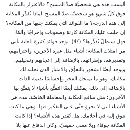
أليست هذه هي شخصيَّة ضدِّ المسيح؟ فالاعتزاز بالمكانة
فوق كلّ شيءٍ هو شخصيَّة ضدّ المسيح. لماذا تُقدِّر المكانة
إلى هذه الدرجة؟ ما الفوائد التي يمكنك جنيها من المكانة؟
إن جلبت عليك المكانة كارثة وصعوبات وإحراجًا وألمًا،
فهل ستظلّ تُقدِّرها؟ (كلا). توجد فوائد كثيرة للغاية تأتي
من امتلاك المكانة؛ أشياء مثل غيرة الآخرين، واحترامهم،
وتقديرهم، وإطرائهم، بالإضافة إلى إعجابهم وتبجيلهم.
ويوجد أيضًا الشعور بالتفوُّق والامتياز الذي تجلبه لك
مكانتك، وهو ما يمنحك الفخر وإحساسًا بقيمة الذات.
بالإضافة إلى ذلك، يمكنك أيضًا التمتُّع بأشياء لا يتمتَّع بها
الآخرون؛ مثل منافع المكانة والمعاملة الخاصَّة. هذه هي
الأشياء التي لا تجرؤ حتَّى على التفكير فيها؛ وهي ما كنت
تتوق إليه في أحلامك. هل تُقدر هذه الأشياء؟ إذا كانت
المكانة جوفاء وبلا معنى حقيقيّ، وكان الدفاع عنها بلا