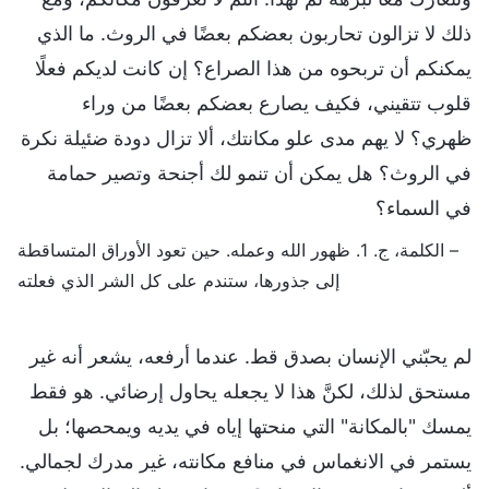
ذلك لا تزالون تحاربون بعضكم بعضًا في الروث. ما الذي
يمكنكم أن تربحوه من هذا الصراع؟ إن كانت لديكم فعلًا
قلوب تتقيني، فكيف يصارع بعضكم بعضًا من وراء
ظهري؟ لا يهم مدى علو مكانتك، ألا تزال دودة ضئيلة نكرة
في الروث؟ هل يمكن أن تنمو لك أجنحة وتصير حمامة
في السماء؟
– الكلمة، ج. 1. ظهور الله وعمله. حين تعود الأوراق المتساقطة
إلى جذورها، ستندم على كل الشر الذي فعلته
لم يحبّني الإنسان بصدق قط. عندما أرفعه، يشعر أنه غير
مستحق لذلك، لكنَّ هذا لا يجعله يحاول إرضائي. هو فقط
يمسك "بالمكانة" التي منحتها إياه في يديه ويمحصها؛ بل
يستمر في الانغماس في منافع مكانته، غير مدرك لجمالي.