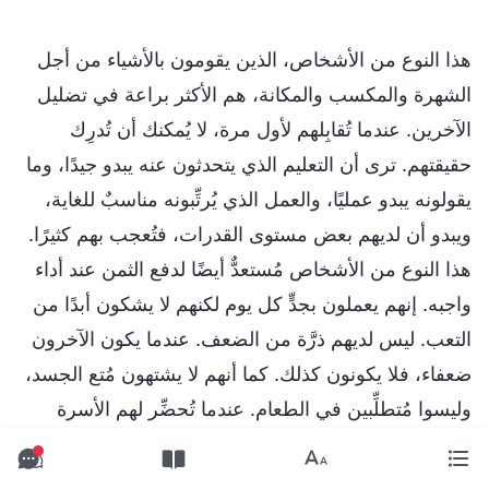
هذا النوع من الأشخاص، الذين يقومون بالأشياء من أجل
الشهرة والمكسب والمكانة، هم الأكثر براعة في تضليل
الآخرين. عندما تُقابِلهم لأول مرة، لا يُمكنك أن تُدرِك
حقيقتهم. ترى أن التعليم الذي يتحدثون عنه يبدو جيدًا، وما
يقولونه يبدو عمليًا، والعمل الذي يُرتِّبونه مناسبٌ للغاية،
ويبدو أن لديهم بعض مستوى القدرات، فتُعجب بهم كثيرًا.
هذا النوع من الأشخاص مُستعدٌّ أيضًا لدفع الثمن عند أداء
واجبه. إنهم يعملون بجدٍّ كل يوم لكنهم لا يشكون أبدًا من
التعب. ليس لديهم ذرَّة من الضعف. عندما يكون الآخرون
ضعفاء، فلا يكونون كذلك. كما أنهم لا يشتهون مُتع الجسد،
وليسوا مُتطلِّبين في الطعام. عندما تُحضِّر لهم الأسرة
المُضيفة شيئًا خاصًا، يرفضونه ولا يأكلونه. إنهم يأكلون
فقط الأطعمة العادية. كل مَنْ يرى أشخاصًا مثل هؤلاء