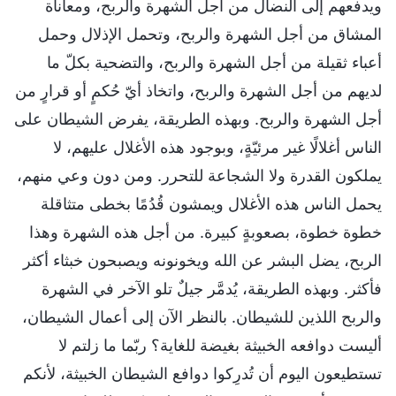
ويدفعهم إلى النضال من أجل الشهرة والربح، ومعاناة
المشاق من أجل الشهرة والربح، وتحمل الإذلال وحمل
أعباء ثقيلة من أجل الشهرة والربح، والتضحية بكلّ ما
لديهم من أجل الشهرة والربح، واتخاذ أيّ حُكمٍ أو قرارٍ من
أجل الشهرة والربح. وبهذه الطريقة، يفرض الشيطان على
الناس أغلالًا غير مرئيّةٍ، وبوجود هذه الأغلال عليهم، لا
يملكون القدرة ولا الشجاعة للتحرر. ومن دون وعي منهم،
يحمل الناس هذه الأغلال ويمشون قُدُمًا بخطى متثاقلة
خطوة خطوة، بصعوبةٍ كبيرة. من أجل هذه الشهرة وهذا
الربح، يضل البشر عن الله ويخونونه ويصبحون خبثاء أكثر
فأكثر. وبهذه الطريقة، يُدمَّر جيلٌ تلو الآخر في الشهرة
والربح اللذين للشيطان. بالنظر الآن إلى أعمال الشيطان،
أليست دوافعه الخبيثة بغيضة للغاية؟ ربّما ما زلتم لا
تستطيعون اليوم أن تُدرِكوا دوافع الشيطان الخبيثة، لأنكم