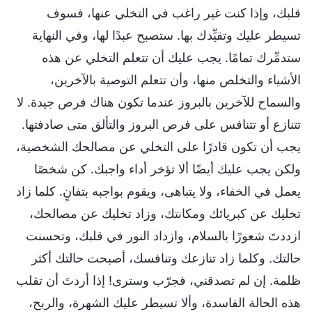
قلبك، وإذا كنت غير راغب في التخلي عنها، فسوف
تسيطر عليك وتقيِّدك بها. ستصبح عبدًا لها، وفي النهاية
ستدمِّرك تمامًا. يجب عليك أن تتعلم التخلي عن هذه
الأشياء والتخلص منها، وأن تتعلم التوصية بالآخرين،
والسماح للآخرين بالبروز عندما تكون هناك فرص جيدة. لا
تتنازع أو تتنافس على فرص البروز والتألق متى صادفتها.
يجب أن تكون قادرًا على التخلي عن مصالحك الشخصية،
ولكن يجب عليك أيضًا ألا تؤخر أداء واجبك. كن شخصًا
يعمل في الخفاء، ولا يتباهى، ويقوم بواجبه بتفانٍ. كلما زاد
تخليك عن كبريائك ومكانتك، وزاد تخليك عن مصالحك،
ازددتَ شعورًا بالسلام، وازداد النور في قلبك، وتحسنت
حالتك. وكلما زاد تنازعك وتنافسك، أصبحت حالتك أكثر
ظلمة. إن لم تصدقني، فجرّب وسترى! إذا أردتَ أن تقلب
هذه الحالة الفاسدة، وألا تسيطر عليك الشهرة، والربح،