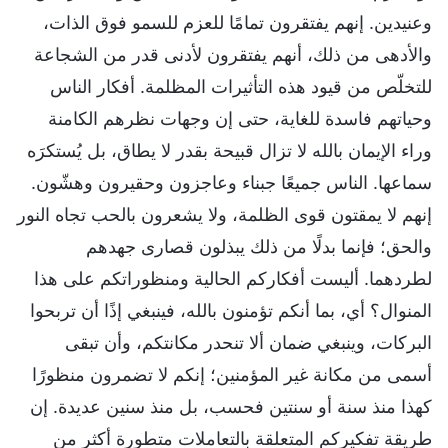
وعنيدين. إنهم يفتقرون تمامًا للعزم للسمو فوق الذات،
والأدهى من ذلك، أنهم يفتقرون لأدنى قدر من الشجاعة
للتخلّص من قيود هذه التأثيرات المظلمة. أفكار الناس
وحياتهم فاسدة للغاية، حتى إن وجهات نظرهم الكامنة
وراء الإيمان بالله لا تزال قبيحة بقدر لا يطاق، بل يُستكرَه
سماعها. الناس جميعًا جبناء وعاجزون وحقيرون وهشّون.
إنهم لا يمقتون قوى الظلمة، ولا يشعرون بالحب تجاه النور
والحق؛ فإنما بدلًا من ذلك يبذلون قصارى جهدهم
لطردهما. أليست أفكاركم الحالية ومنظوراتكم على هذا
المنوال؟ أي، بما أنكم تؤمنون بالله، فينبغي إذًا أن تربحوا
البركات، وينبغي ضمان ألا تنحدر مكانتكم، وأن تبقى
أسمى من مكانة غير المؤمنين؛ إنكم لا تضمرون منظورًا
كهذا منذ سنة أو سنتين فحسب، بل منذ سنين عديدة. إن
طريقة تفكيركم المتعلقة بالتعاملات متطورة أكثر من