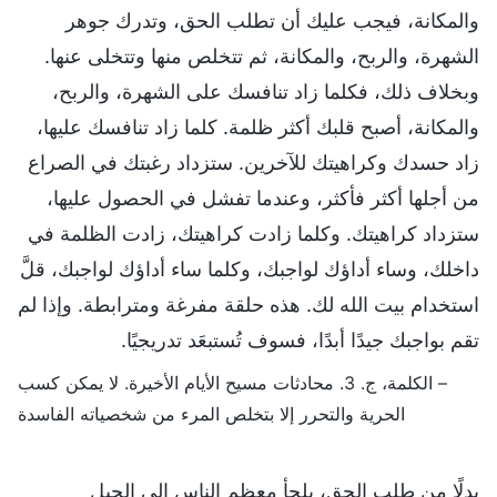
والمكانة، فيجب عليك أن تطلب الحق، وتدرك جوهر
الشهرة، والربح، والمكانة، ثم تتخلص منها وتتخلى عنها.
وبخلاف ذلك، فكلما زاد تنافسك على الشهرة، والربح،
والمكانة، أصبح قلبك أكثر ظلمة. كلما زاد تنافسك عليها،
زاد حسدك وكراهيتك للآخرين. ستزداد رغبتك في الصراع
من أجلها أكثر فأكثر، وعندما تفشل في الحصول عليها،
ستزداد كراهيتك. وكلما زادت كراهيتك، زادت الظلمة في
داخلك، وساء أداؤك لواجبك، وكلما ساء أداؤك لواجبك، قلَّ
استخدام بيت الله لك. هذه حلقة مفرغة ومترابطة. وإذا لم
تقم بواجبك جيدًا أبدًا، فسوف تُستبعَد تدريجيًا.
– الكلمة، ج. 3. محادثات مسيح الأيام الأخيرة. لا يمكن كسب
الحرية والتحرر إلا بتخلص المرء من شخصياته الفاسدة
بدلًا من طلب الحق، يلجأ معظم الناس إلى الحيل