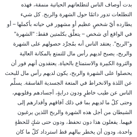
بدت أوصاف الناس لتطلعاتهم الحياتية منمقة، فهذه
التطلعات تدور دائمًا حول الشهرة والربح. كل شيء
يطارده أيّ شخصٍ عظيم أو مشهور في حياته بأكملها – أو
في الواقع أي شخص – يتعلَّق بكلمتين فقط: "الشهرة"
و"الربح". يعتقد الناس أنه بمُجرَّد حصولهم على الشهرة
والربح، يصبح لديهم رأس مال للتمتع بالمكانة العالية
والثروة الكبيرة والاستمتاع بالحياة. يعتقدون أنهم فور أن
يحصلوا على الشهرة والربح، يكون لديهم رأس مال للبحث
عن اللذة والانخراط في المتعة الجسدية الفاسقة. يسلِّم
الناس عن طيب خاطرٍ ودون درايةٍ، أجسادهم وقلوبهم،
وحتى كلّ ما لديهم بما في ذلك آفاقهم وأقدارهم إلى
الشيطان من أجل هذه الشهرة والربح اللذين يرغبون
فيهما. يفعلون هذا دون تحفظ، ودون حتى شكٍ للحظةٍ
واحدة، ودون أن يخطر ببالهم قط استرداد كلّ ما كان