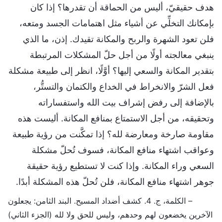
هدف حقيقيّ، أليس من الحماقة أن تقدرها؟ إذا كان
بإمكانك التخلِّي عن أشياء مثل اهتمامات الجسد ومتعه،
فلن تعود الشهرة والربح والمكانة تقيدك. إذن، ما الذي
ينبغي معالجته أولًا من أجل حلّ المشكلات المرتبطة
بتقدير المكانة والسعي إليها؟ أوَّلًا، انظر إلى طبيعة مشكلة
فعل الشرّ والانخراط في الخداع والكتمان والتستُّر،
بالإضافة إلى رفض إشراف بيت الله واستفساراته
وتحقيقه، من أجل الاستمتاع بمنافع المكانة. أليست هذه
مقاومة صارخة ومعارضة لله؟ إذا تمكَّنت من رؤية طبيعة
وعواقب اشتهاء منافع المكانة، فسوف تُحلّ مشكلة
السعي وراء المكانة. وإذا كنت لا تستطيع رؤية حقيقة
جوهر اشتهاء منافع المكانة، فلن تُحلّ هذه المشكلة أبدًا.
– الكلمة، ج. 4. كشف أضداد المسيح. البند الثامن: يجعلون
الآخرين يخضعون لهم وحدهم، وليس للحق ولا لله (الجزء الثاني)