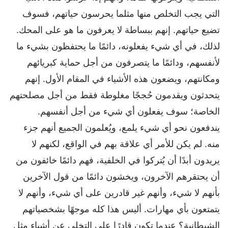
التي يجب التخلص منها مثلما يحرسون حياتهم، فسوف
تضيع حياتهم. إنهم ببساطة لا يعرفون ما هو على المحك.
لذلك، في أي شيء يفعلونه، دائمًا ما يحتفظون بشيء ما
لأنفسهم، ودائمًا ما يتصرفون من أجل حماية كبريائهم
ومكانتهم، ويضعون هذه الأشياء في المقام الأول. إنهم
يتحدثون ويقدمون حُججًا مغلوطة فقط من أجل مصلحتهم
الخاصة؛ سوف يفعلون أي شيء من أجل أنفسهم.
يندفعون نحو أي شيء يلمع، ويُعلمون الجميع أنهم جزء
منه. لم يكن للأمر أي علاقة بهم في الواقع، لكنهم لا
يريدون أبدًا أن يُتركوا في الخلفية، فهم دائمًا خائفون من
أن يحتقرهم الآخرون، ويخشون دائمًا من قول الآخرين
بأنهم لا شيء، وأنهم غير قادرين على أي شيء، وأنهم لا
يتمتعون بأي مهارات. أليس هذا كله موجهًا بشخصياتهم
الشيطانية؟ عندما تكون قادرًا على التخلي عن أشياء مثل