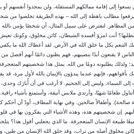
يسعوا إلى إقامة ممالكهم المستقلة، ولن يمجدوا أنفسهم أو يش
رفعوا مطالب باهظة إلى الله – بهذه الطريقة تخلصوا من شخص
من المظاهر. لنفترض على سبيل المثال، أن شخصًا يؤمن بالله
طلبها؟ أنت امرؤ أفسده الشيطان، كائن مخلوق، وكونك تعيش 
ك التنعم بكل ما خلق الله في الأرض. لقد أعطاك الله ما يكفي؛ 
لناس لا يقنعون أبدًا بنصيبهم، فهم يظنون دائمًا أنهم أفضل من 
؛ ولذلك يطلبونه دومًا من الله. يمثل هذا شخصيتهم المتعجرف
ك بأفواههم، فإنهم عندما يبدؤون بالإيمان بالله لأول مرة، قد 
 إلى السماء، وليس إلى الجحيم. لا أرغب في أن أُبارَك وحدي، بل
 أتناول طعامًا شهيًا، وأرتدي ملابس أنيقة، وأستمتع بأشياء راقية.
ة صالحة). وأطفالاً صالحين. وفي نهاية المطاف، أودّ أن أحكم كم
لبهم. إن شخصيتهم هذه، وهذه الأشياء التي يفكرون بها في قلو
ميعًا طبيعة الإنسان المتعجرفة. ما الذي يجعلني أقول هذا؟ يتل
ائن مخلوق أصله من تراب، وقد خلق الله الإنسان من طين، و