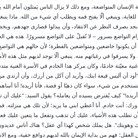
 الإنسان المتواضعة، ومع ذلك لا يزال الناس يَمثلون أمام الله 
للغاية، وينبغي ألّا يفتح فمه ويطلب أي شيء من الله. ماذا ينب
ا بجد بصرف النظر عن الانتقاد، وأن يبذلوا قصارى جهدهم، ويخ
م التواضع بسرور – لا تُقبلْ على التواضع مسرورًا. هذه هي الح
أن يكونوا خاضعين ومتواضعين بالفطرة؛ لأن حالهم هي التواضع، و
 ولا يسرفوا في رغباتهم منه. ينبغي ألّا توجد لديهم مثل هذه الأم
 معيّنة خادمًا، وكان مركز هذا الخادم في الأسرة الغنية متدني
أود أن ألبس قبعة ابنك، وأريد أن آكل من أرزك، وأن أرتدي من 
خدم من شيء، سواء كان ذهبًا أو فضة، فأنا أريده! أنا أساهم
أريده!" كيف يُفترض بسيده أن يعامله؟ يقول السيد: "عليك أن
دورك: أنت خادم. أنا أعطي ابني ما يريد؛ لأن تلك هي منزلته. ف
أن تطلب هذه الأشياء، عليك أن تذهب وتفعل ما يتعين عليك فعله
لتك وهويتك". هل يملك شخص كهذا أي عقل؟ هناك أناس عديدون ي
 العقل؛ فهم من بداية الإيمان بالله لديهم دوافع خفية، ومع ال