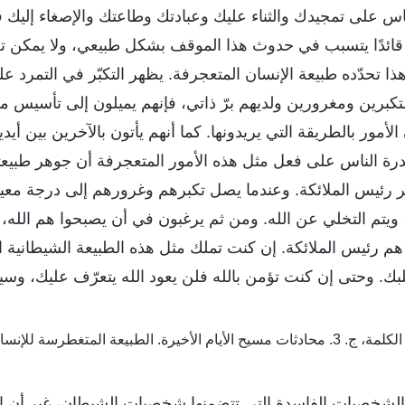
لناس على تمجيدك والثناء عليك وعبادتك وطاعتك والإصغاء إليك ف
قائدًا يتسبب في حدوث هذا الموقف بشكل طبيعي، ولا يمكن تغ
 تحدّده طبيعة الإنسان المتعجرفة. يظهر التكبّر في التمرد عل
كبرين ومغرورين ولديهم برّ ذاتي، فإنهم يميلون إلى تأسيس م
لأمور بالطريقة التي يريدونها. كما أنهم يأتون بالآخرين بين أيد
درة الناس على فعل مثل هذه الأمور المتعجرفة أن جوهر طبيعت
رئيس الملائكة. وعندما يصل تكبرهم وغرورهم إلى درجة معينة،
ويتم التخلي عن الله. ومن ثم يرغبون في أن يصبحوا هم الله،
م رئيس الملائكة. إن كنت تملك مثل هذه الطبيعة الشيطانية ا
ك. وحتى إن كنت تؤمن بالله فلن يعود الله يتعرّف عليك، وسيع
. 3. محادثات مسيح الأيام الأخيرة. الطبيعة المتغطرسة للإنسان هي أصل مقاومته لله
ن الشخصيات الفاسدة التي تتضمنها شخصيات الشيطان، غير أن ا