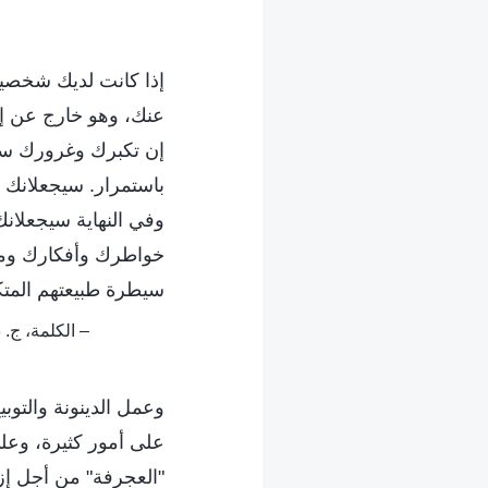
إذا كانت لديك شخصية 
عنك، وهو خارج عن إر
إن تكبرك وغرورك سيج
باستمرار. سيجعلانك ت
وفي النهاية سيجعلا
خواطرك وأفكارك ومفاه
سيطرة طبيعتهم المتك
– الكلمة، ج. 3. محادثات مسيح الأيام الأخيرة. فقط بالسعي إلى الحق يمكن للمرء تحقيق تغيير في الشخصية
وعمل الدينونة والتوب
على أمور كثيرة، وعلى
"العجرفة" من أجل إزا