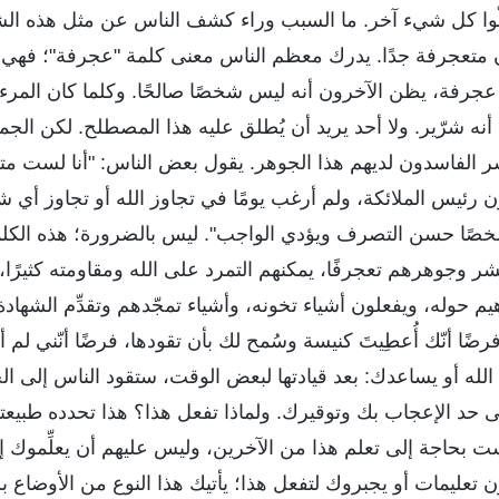
ّوا كل شيء آخر. ما السبب وراء كشف الناس عن مثل هذه ا
سان متعجرفة جدًا. يدرك معظم الناس معنى كلمة "عجرفة"؛ فهي 
ة، يظن الآخرون أنه ليس شخصًا صالحًا. وكلما كان المرء 
أنه شرّير. ولا أحد يريد أن يُطلق عليه هذا المصطلح. لكن الجم
الفاسدون لديهم هذا الجوهر. يقول بعض الناس: "أنا لست متعجر
رئيس الملائكة، ولم أرغب يومًا في تجاوز الله أو تجاوز أي 
شخصًا حسن التصرف ويؤدي الواجب". ليس بالضرورة؛ هذه الكل
شر وجوهرهم تعجرفًا، يمكنهم التمرد على الله ومقاومته كثيرًا،
هيم حوله، ويفعلون أشياء تخونه، وأشياء تمجّدهم وتقدِّم الشهادة
ًا أنّك أُعطِيتَ كنيسة وسُمح لك بأن تقودها، فرضًا أنّني لم أهذ
الله أو يساعدك: بعد قيادتها لبعض الوقت، ستقود الناس إلى 
 حد الإعجاب بك وتوقيرك. ولماذا تفعل هذا؟ هذا تحدده طبي
ت بحاجة إلى تعلم هذا من الآخرين، وليس عليهم أن يعلِّموك إ
 تعليمات أو يجبروك لتفعل هذا؛ يأتيك هذا النوع من الأوضاع