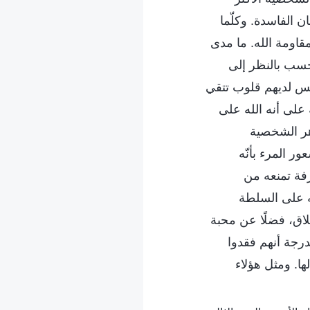
الفاسدة. وكلّما
مقاومة الله. ما مدى
حسب بالنظر إلى
وليس لديهم قلوب تتقي
 على أنه الله على
وهر الشخصية
 المرء بأنّه
فة تمنعه من
له على السلطة
اق، فضلًا عن محبة
لدرجة أنهم فقدوا
ها. ومثل هؤلاء