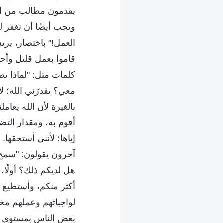
يقدمون مطالب من الل
ويجب أيضًا أن تغفر 
العمل!" باختصار، يريد
قاموا بعمل قليل وأحسن
كلمات مثل: "لماذا ي
معي؟ يقدرّني الله؛ ل
بالغيرة لأن الله يعا
أقوم به، ومقدار التضح
إياها؛ لأنني أستحقها.
آخرون يقولون: "سمح ا
هل لديكم ذلك؟ أولًا
أكثر منكم، وأستطيع إ
لواجباتهم وعملهم مخ
بعض الناس بمستوى ق