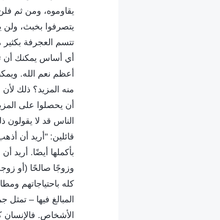
يقاوموه، ومن ثم فلن 
يتصرفوا بخبث، ولن ي
تتسم العجرفة بكثير 
أي أساس يمكنك أن ت
أعظم نعم الله. ويمكن
منه المزيد؟ ذلك لأن ا
أن يحصلوا على المزيد
الناس قد لا يقولون ذل
قائلين: "أريد أن أذهب
بأكملها أيضًا. أريد أن
وزوجًا صالحًا (أو زوج
كله باحتياجاتهم ومطا
المبالغ فيها – تمثل ج
الأشخاص. فالإنسان ك