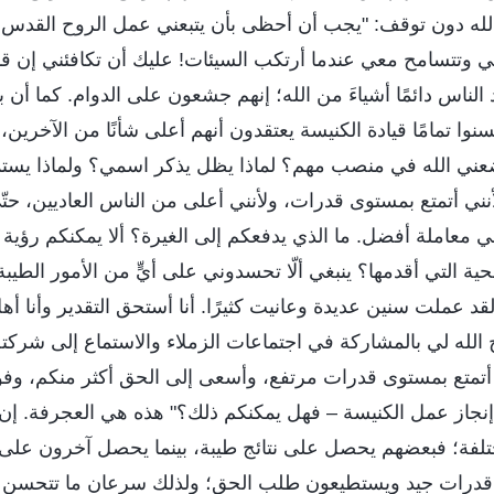
ه دون توقف: "يجب أن أحظى بأن يتبعني عمل الروح القدس حي
لي وتتسامح معي عندما أرتكب السيئات! عليك أن تكافئني إن ق
 الناس دائمًا أشياءَ من الله؛ إنهم جشعون على الدوام. كما أن
وا تمامًا قيادة الكنيسة يعتقدون أنهم أعلى شأنًا من الآخرين، و
ضعني الله في منصب مهم؟ لماذا يظل يذكر اسمي؟ ولماذا يست
أنني أتمتع بمستوى قدرات، ولأنني أعلى من الناس العاديين، ح
ملني معاملة أفضل. ما الذي يدفعكم إلى الغيرة؟ ألا يمكنكم رؤي
ية التي أقدمها؟ ينبغي ألّا تحسدوني على أيٍّ من الأمور الطيبة
 لقد عملت سنين عديدة وعانيت كثيرًا. أنا أستحق التقدير وأنا أه
لله لي بالمشاركة في اجتماعات الزملاء والاستماع إلى شركته.
، أتمتع بمستوى قدرات مرتفع، وأسعى إلى الحق أكثر منكم، و
نجاز عمل الكنيسة – فهل يمكنكم ذلك؟" هذه هي العجرفة. إن نت
تلفة؛ فبعضهم يحصل على نتائج طيبة، بينما يحصل آخرون على نت
درات جيد ويستطيعون طلب الحق؛ ولذلك سرعان ما تتحسن نتا