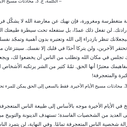
– الكلمة، ج. 3. محادثات مسيح الأيام الأخيرة. الجزء الثالث
متغطرسة ومغرورة، فإن نهيك عن معارضة الله لا يشكّل فرقًا،
ادتك. لن تفعل ذلك عمدًا، بل ستفعله تحت سيطرة طبيعتك الم
علانك تنظر بازدراء إلى الله وتعتبره بدون أهمية وتمجّد 
حتقر الآخرين، ولن يتركا أحدًا في قلبك إلا نفسك. سينتزعان م
نك تجلس في مكان الله وتطلب من الناس أن يخضعوا لك، ويجع
يمك معتبرًا أنها الحق. ثمّةَ كثير من الشر يرتكبه الأشخاص 
برة والمتعجرفة!
يخ في الأيام الأخيرة موجه بالأساس إلى طبيعة الناس المتعجرف
 العديد من الشخصيات الفاسدة؛ تستهدف الدينونة والتوبيخ مب
لة شخصية الناس المتعجرفة تمامًا. وفي النهاية، لن يتمرد النا