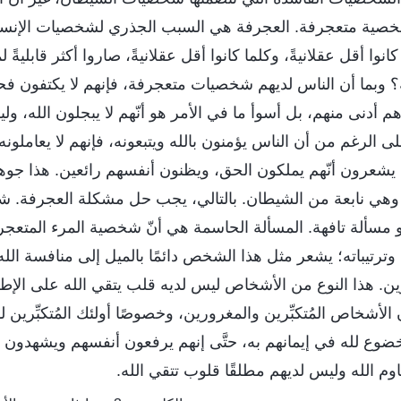
خصية متعجرفة. العجرفة هي السبب الجذري لشخصيات الإنسان 
وا أقل عقلانيةً، وكلما كانوا أقل عقلانيةً، صاروا أكثر قابليةً ل
وبما أن الناس لديهم شخصيات متعجرفة، فإنهم لا يكتفون ف
رهم أدنى منهم، بل أسوأ ما في الأمر هو أنّهم لا يبجلون الله، 
ى الرغم من أن الناس يؤمنون بالله ويتبعونه، فإنهم لا يعاملونه
 ما يشعرون أنّهم يملكون الحق، ويظنون أنفسهم رائعين. هذا ج
وهي نابعة من الشيطان. بالتالي، يجب حل مشكلة العجرفة. شعور
مسألة تافهة. المسألة الحاسمة هي أنّ شخصية المرء المتعجر
وترتيباته؛ يشعر مثل هذا الشخص دائمًا بالميل إلى منافسة ال
ن. هذا النوع من الأشخاص ليس لديه قلب يتقي الله على الإطل
 الأشخاص المُتكبِّرين والمغرورين، وخصوصًا أولئك المُتكبِّرين 
خضوع لله في إيمانهم به، حتَّى إنهم يرفعون أنفسهم ويشهدون ل
وم الله وليس لديهم مطلقًا قلوب تتقي الله.