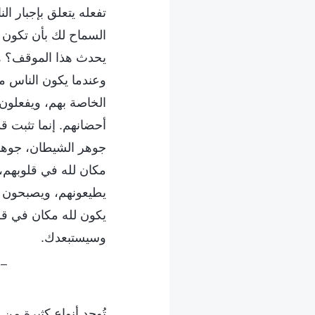
تفعله يتعلق بإجبار ا
السماح لك بأن تكون 
يحدث هذا الموقف؟ هذا
وعندما يكون الناس مت
الخاصة بهم، ويفعلون ا
أحضانهم. إنما تثبت ق
جوهر الشيطان، جوهر 
مكان لله في قلوبهم، 
يطيعونهم، ويصبحون ه
يكون لله مكان في قلب
وسيستبعدك.
– الكلمة، ج
تُوجد أنواع كثيرة م