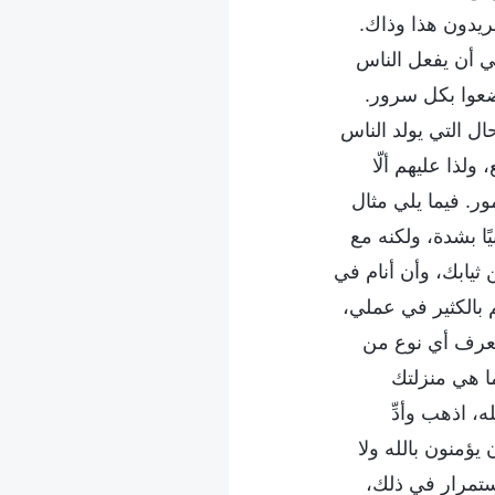
يريدون هذا وذاك.
غي أن يفعل الناس
ضعوا بكل سرور.
ال التي يولد الناس
لذا عليهم ألّا
ور. فيما يلي مثال
ًا بشدة، ولكنه مع
ثيابك، وأن أنام في
 بالكثير في عملي،
 تعرف أي نوع من
ما هي منزلتك
، اذهب وأدِّ
ؤمنون بالله ولا
استمرار في ذلك،