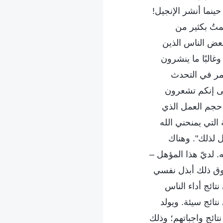
نما أنشر الإنجيل!
متُ بكثير من
 بعض الناس الذين
غالبًا ما ينشرون
مر في التحدث
تّى إنكم تشعرون
ة حجم العمل الذي
 التي يمنحني الله
ل لذلك". وهناك
 لديّ هذا المؤهل –
فوق ذلك أبذل نفسي
ائج أداء الناس
ائج سيئة. ويولد
ئج واجباتهم؛ وذلك