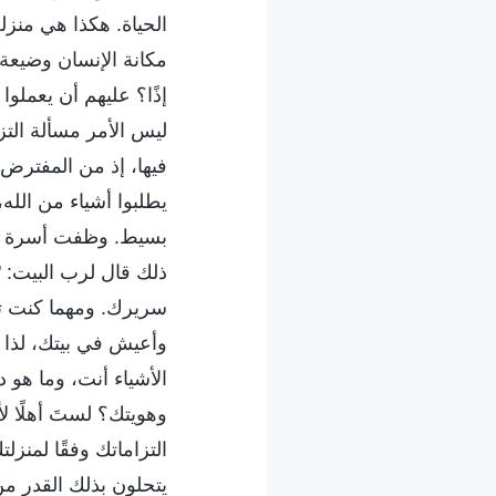
الحياة. هكذا هي منزلة
مكانة الإنسان وضيعة 
إذًا؟ عليهم أن يعملو
ليس الأمر مسألة التزا
فيها، إذ من المفترض 
يطلبوا أشياء من الله،
بسيط. وظفت أسرة غنية
ذلك قال لرب البيت: "
سريرك. ومهما كنت تست
وأعيش في بيتك، لذا 
الأشياء أنت، وما هو 
وهويتك؟ لستَ أهلًا ل
التزاماتك وفقًا لمنز
يتحلون بذلك القدر من