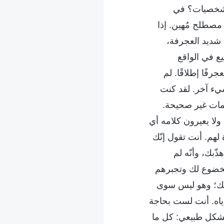
لشخصيات؟ في
مصطلح مُهين. إذا
شديد العجرفة،
يع في الواقع
فًا إطلاقًا. لم
شيء آخر. لقد كنت
مات غير صحيحة.
 ولا يعيرون كلامه أي
 لهم. أنت تقول إنّك
ّبك، وأنّه لم
الخضوع لك وتجبرهم
عتك؛ وهو ليس سوى
ياه. أنت لست بحاجة
 بشكل طبيعي: كل ما