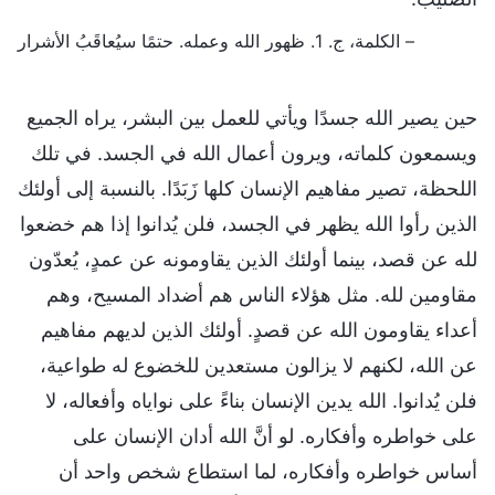
– الكلمة، ج. 1. ظهور الله وعمله. حتمًا سيُعاقَبُ الأشرار
حين يصير الله جسدًا ويأتي للعمل بين البشر، يراه الجميع
ويسمعون كلماته، ويرون أعمال الله في الجسد. في تلك
اللحظة، تصير مفاهيم الإنسان كلها زَبَدًا. بالنسبة إلى أولئك
الذين رأوا الله يظهر في الجسد، فلن يُدانوا إذا هم خضعوا
لله عن قصد، بينما أولئك الذين يقاومونه عن عمدٍ، يُعدّون
مقاومين لله. مثل هؤلاء الناس هم أضداد المسيح، وهم
أعداء يقاومون الله عن قصدٍ. أولئك الذين لديهم مفاهيم
عن الله، لكنهم لا يزالون مستعدين للخضوع له طواعية،
فلن يُدانوا. الله يدين الإنسان بناءً على نواياه وأفعاله، لا
على خواطره وأفكاره. لو أنَّ الله أدان الإنسان على
أساس خواطره وأفكاره، لما استطاع شخص واحد أن