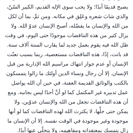
يصبح قديمًا أبدًا؛ ولا يحب سوى الإله القديم، الكبير السّنّ،
والذي شابَ شعره وعَلِق في مكانه. ومن ثمَّ، بما أن لكل
من الله والإنسان ما يفضّله، أصبح الإنسان عدوّ الله. ولا
يزال كثير من هذه التناقضات موجودًا حتى اليوم، في وقت
ظل الله فيه يقوم بعمل جديد لما يقارب الستة آلاف سنة.
قد باتت، إذًا، هذه التناقضات مستعصية، ربما بسبب تعنّت
الإنسان أو عدم جواز انتهاك مراسيم الله الإدارية من قبل
الإنسان. إلا أن رجال ونساء الدين أولئك ما زالوا يتمسكون
بالكتب والوثائق القديمة العفنة، في حين أن الله يواصل
عمل تدبيره غير المكتمل كما لو أنَّ أحدًا ليس بجانبه. ومع
أن هذه التناقضات تجعل من الله والإنسان عدوّين، ولا
يمكن حتى حلِّها، لا يكترث الله لهذه التناقضات كما لو أنها
موجودة وغير موجودة في الوقت نفسه. إلا أن الإنسان ما
زال يتمسك بمعتقداته ومفاهيمه، ولا يتخلّى عنها أبدًا.