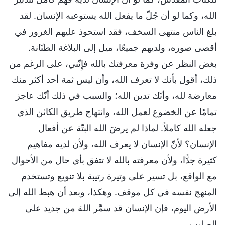
الله، وكما لو أن جُلّ ما يفعل الله يستوعبه الإنسان. لقد
بلغ الناس منتهى السخف، فقد استحوذ عليهم الغرور في
أقصى صوره، ولديهم جميعًا، ميل إلى البلاغة الطنّانة.
بغض النظر عن وفرة معرفتك بالله فإِنّني، على الرغم من
ذلك، أقول بأنك لا تعرف الله، وأن ليس ثمة أحد أكثر منك
معارضة لله، وأنّك تدين الله؛ والسبب في ذلك أنّك عاجز
تمامًا عن الخضوع لعمل الله، وانتهاج طريق الكائن الذي
جعله الله كاملاً. لماذا لم يرضَ الله البتّة عن أفعال
الإنسان؟ لأنّ الإنسان لا يعرف الله، ولأن لديه مفاهيم
كثيرة جدًّا، ولأن معرفته بالله لا تتفق بأي حال من الأحوال
مع الواقع، بل تسير على وتيرة رتيبة بلا تنويع وتستخدم
المنهج نفسه في كل موقف. وهكذا، وبعد أن هبط الله إلى
الأرض اليوم، فإن الإنسان قد سمَّر اللهَ من جديد على
الصليب.