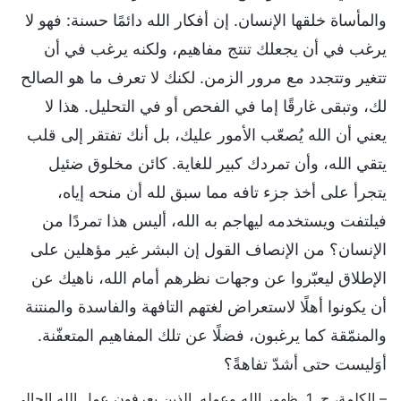
والمأساة خلقها الإنسان. إن أفكار الله دائمًا حسنة: فهو لا
يرغب في أن يجعلك تنتج مفاهيم، ولكنه يرغب في أن
تتغير وتتجدد مع مرور الزمن. لكنك لا تعرف ما هو الصالح
لك، وتبقى غارقًا إما في الفحص أو في التحليل. هذا لا
يعني أن الله يُصعّب الأمور عليك، بل أنك تفتقر إلى قلب
يتقي الله، وأن تمردك كبير للغاية. كائن مخلوق ضئيل
يتجرأ على أخذ جزء تافه مما سبق لله أن منحه إياه،
فيلتفت ويستخدمه ليهاجم به الله، أليس هذا تمردًا من
الإنسان؟ من الإنصاف القول إن البشر غير مؤهلين على
الإطلاق ليعبّروا عن وجهات نظرهم أمام الله، ناهيك عن
أن يكونوا أهلًا لاستعراض لغتهم التافهة والفاسدة والمنتنة
والمنمّقة كما يرغبون، فضلًا عن تلك المفاهيم المتعفّنة.
أوَليست حتى أشدّ تفاهةً؟
– الكلمة، ج. 1. ظهور الله وعمله. الذين يعرفون عمل الله الحالي