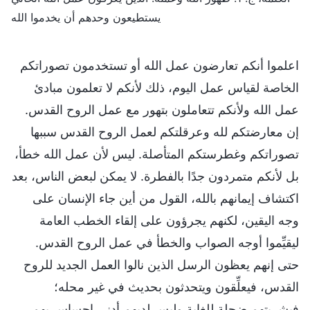
يستطيعون وحدهم أن يخدموا الله
اعلموا أنكم تعارضون عمل الله أو تستخدمون تصوراتكم
الخاصة لقياس عمل اليوم، ذلك لأنكم لا تعلمون مبادئ
عمل الله ولأنكم تتعاملون بتهور مع عمل الروح القدس.
إن معارضتكم لله وعرقلتكم لعمل الروح القدس سببها
تصوراتكم وغطرستكم المتأصلة. ليس لأن عمل الله خطأ،
بل لأنكم متمردون جدًا بالفطرة. لا يمكن لبعض الناس، بعد
اكتشاف إيمانهم بالله، القول من أين جاء الإنسان على
وجه اليقين، لكنهم يجرؤون على إلقاء الخطب العامة
ليقيِّموا أوجه الصواب والخطأ في عمل الروح القدس.
حتى إنهم يعظون الرسل الذين نالوا العمل الجديد للروح
القدس، فيعلِّقون ويتحدثون بحديث في غير محله؛
فبشريتهم ضحلة للغاية وليس لديهم أدنى إحساس بهم.