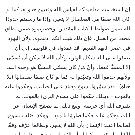
إن استخدمتم مفاهيمكم لقياس الله وتعيين حدوده، كما لو
كان الله صنمًا من الصلصال لا يتغير، وإذا ما رسمتم حدودًا
لله ضمن ضوابط الكتاب المقدس، وحصرتموه ضمن نطاق
محدد من العمل، فإن ذلك يثبت أنكم أدنتموه، ولأن اليهود
في عصر العهد القديم، قد عمدوا، في قلوبهم، إلى أن
يضفوا على الله شكل الوثن، وكأن الله لا يمكن أن يُسمّى
إلا المسيَّا فقط، وأنّ مَنْ كان يسمّى المسيَّا هو وحده الله،
ولأنهم خدموا الله وتعبّدوا له كما لو كان صنمًا صلصاليًا (بلا
حياة)، فقد سمّروا يسوع وقتئذِ على الصليب، وحكموا عليه
بالموت – وبذلك حكموا على يسوع البريء بالموت. لم
يقترف الله أي جريمة، ومع ذلك، لم يصفح الإنسان عن
الله، وحكم عليه حكمًا صارمًا بالموت. وهكذا صُلب يسوع.
لطالما اعتقد الإنسان بأن الله لا يتغير، ولطالما عرَّفه وفقًا
للكتاب المقدس، كما لو أن الإنسان لديه فهم كامل لتدبير