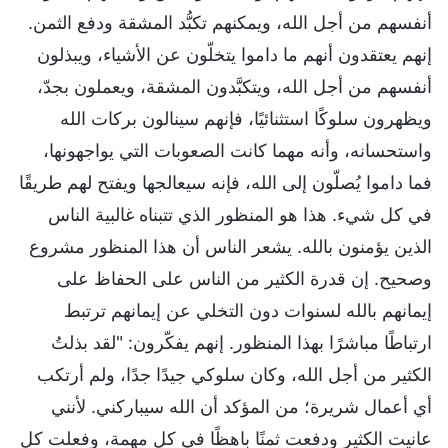
أنفسهم من أجل الله، ويمكنهم تكبُّد المشقة ودفع الثمن.
إنهم يعتقدون أنهم ما داموا يتخلّون عن الأشياء، ويبذلون
أنفسهم من أجل الله، ويتكبَّدون المشقة، ويعملون بجدّ،
ويظهرون سلوكًا استثنائيًا، فإنهم سينالون بركات الله
واستحسانه، وأنه مهما كانت الصعوبات التي يواجهونها،
فما داموا يُصلّون إلى الله، فإنه سيعالجها ويفتح لهم طريقًا
في كل شيء. هذا هو المنظور الذي تتبناه غالبية الناس
الذين يؤمنون بالله. يشعر الناس أن هذا المنظور مشروع
وصحيح. إن قدرة الكثير من الناس على الحفاظ على
إيمانهم بالله لسنوات دون التخلي عن إيمانهم ترتبط
ارتباطًا مباشرًا بهذا المنظور. إنهم يفكّرون: "لقد بذلتُ
الكثير من أجل الله، وكان سلوكي جيدًا جدًا، ولم أرتكب
أي أعمال شريرة؛ من المؤكد أن الله سيباركني. لأنني
عانيت الكثير ودفعت ثمنًا باهظًا في كل مهمة، وفعلت كل