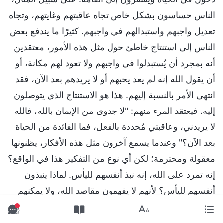
الناس حساسون بشكل خاص تجاه عاقبتهم وغايتهم، وتجاه
تعديل واجبهم واستبدالهم في واجبهم. كثيرًا ما يندفع بعض
الناس إلى استنتاج خاطئ حول مثل هذه الأمور، معتقدين
أنه بمجرد أن يُستبدلوا في واجبهم ولا تعود لهم مكانة، أو
أن يقول الله إنه لم يعد يحبهم أو لا يريدهم بعد الآن، فقد
انتهى الأمر بالنسبة إليهم. هذا هو الاستنتاج الذي يتوصلون
إليه. فيعتقد المرء منهم: "لا جدوى من الإيمان بالله، فالله
لا يريدني، وعاقبتي مُحددة بالفعل، فما الفائدة من الحياة
بعد الآن؟" وعندما يسمع آخرون مثل هذه الأفكار، يظنونها
معقولة ومحترمة؛ لكن أي نوع من التفكير هذا في الواقع؟
إنه تمرد على الله، إنه نبذ أنفسهم لليأس. لماذا ينبذون
أنفسهم لليأس؟ لأنهم لا يفهمون مقاصد الله، ولا يمكنهم
أن يروا بوضوح كيف يخلّص الله الناس، وليس لديهم إيمان
حقيقي بالله. هل يعلم الله عندما ينبذ الناس أنفسهم