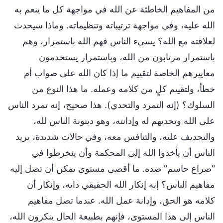
من المفاهيم الخاطئة عن الله في مواجهة كل ما ينعم به
الله عليه، وفي مواجهة ترتيباته وتنظيماته. وماذا سيحدث
لعلاقته مع الله؟ يسيء الناس فهم الله باستمرار، وهم
باستمرار مرتابون من الله، وباستمرار يستخدمون
معاييرهم الخاصة لتقييم ما إذا كان الله على صواب أم
خطأ، ولتقييم كلٍ من كلامه وعمله. ما هذا النوع من
السلوك؟ (إنه التمرد والتحدي). هذا صحيح، إنه تمرد الناس
على الله وتحديهم له وإدانته، وهو دينونة الناس لله،
والتجديف عليه، والتنافس معه، وفي حالات شديدة، يريد
الناس أن يأخذوا الله إلى المحكمة وأن ينخرطوا في
"صراع حاسم" ضده. ما أقصى مستوى يمكن أن تصل إليه
مفاهيم الناس؟ إنه إنكار الله الحقيقي ذاته، وإنكار أن
كلامه هو الحق، وإدانة عمل الله. عندما تصل مفاهيم
الناس إلى هذا المستوى، فإنهم بطبيعة الحال ينكرون الله،