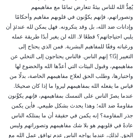
يُعِدُّ الله للناس بيئةً تتعارض تمامًا مع مفاهيمهم
وتصوراتهم، فإنهم يكوِّنون في قلوبهم مفاهيم وأحكامًا
وإدانات ضد الله، بل وقد ينكرونه. فهل يمكن لله عندئذٍ أن
يلبي احتياجاتهم؟ قطعًا لا. الله لن يغير أبدًا طريقة عمله
ورغباته وفقًا للمفاهيم البشرية. فمن الذي يحتاج إلى
التغيير إذًا؟ إنهم الناس. فالناس يحتاجون إلى التخلي عن
مفاهيمهم، وقبول البيئات التي أعدَّها الله والخضوع لها
واختبارها، وطلب الحق لعلاج مفاهيمهم الخاصة، بدلًا من
قياس ما يفعله الله بمفاهيمهم ليروا ما إذا كان صحيحًا.
عندما يصرّ الناس على التمسك بمفاهيمهم، فإنهم يكوِّنون
مقاومةً ضد الله؛ وهذا يحدث بشكل طبيعي. فأين يكمن
جذر المقاومة؟ إنه يكمن في حقيقة أن ما يمتلكه الناس
عادةً في قلوبهم هو بلا شك مفاهيمهم وتصوراتهم وليس
الحق. لذلك، عندما يواجه الناس عدم توافق عمل الله مع