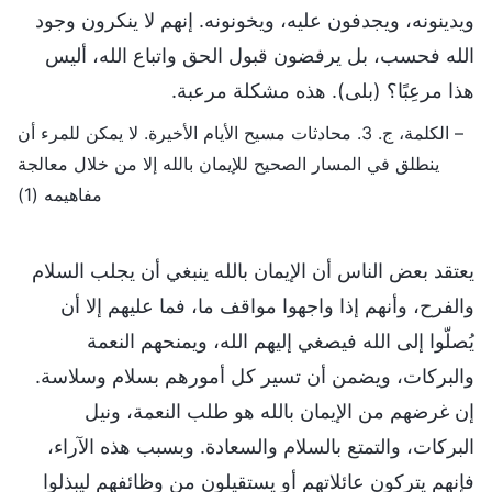
ويدينونه، ويجدفون عليه، ويخونونه. إنهم لا ينكرون وجود
الله فحسب، بل يرفضون قبول الحق واتباع الله، أليس
هذا مرعِبًا؟ (بلى). هذه مشكلة مرعبة.
– الكلمة، ج. 3. محادثات مسيح الأيام الأخيرة. لا يمكن للمرء أن
ينطلق في المسار الصحيح للإيمان بالله إلا من خلال معالجة
مفاهيمه (1)
يعتقد بعض الناس أن الإيمان بالله ينبغي أن يجلب السلام
والفرح، وأنهم إذا واجهوا مواقف ما، فما عليهم إلا أن
يُصلّوا إلى الله فيصغي إليهم الله، ويمنحهم النعمة
والبركات، ويضمن أن تسير كل أمورهم بسلام وسلاسة.
إن غرضهم من الإيمان بالله هو طلب النعمة، ونيل
البركات، والتمتع بالسلام والسعادة. وبسبب هذه الآراء،
فإنهم يتركون عائلاتهم أو يستقيلون من وظائفهم ليبذلوا