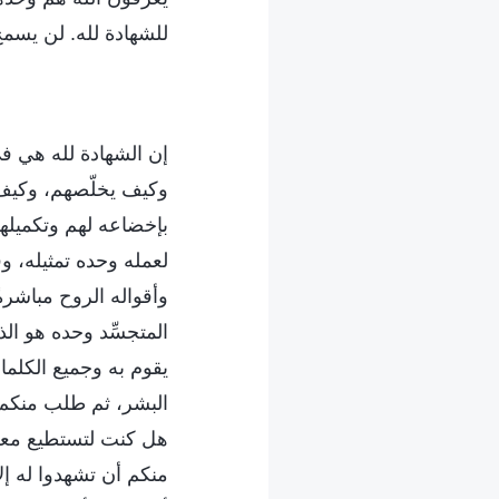
للشهادة لله. لن يسمح
إن الشهادة لله هي ف
وكيف يخلّصهم، وكيف 
بإخضاعه لهم وتكميله
لعمله وحده تمثيله، و
وأقواله الروح مباشرةً
المتجسِّد وحده هو الذ
يقوم به وجميع الكلما
البشر، ثم طلب منكم أ
هل كنت لتستطيع معر
منكم أن تشهدوا له إ