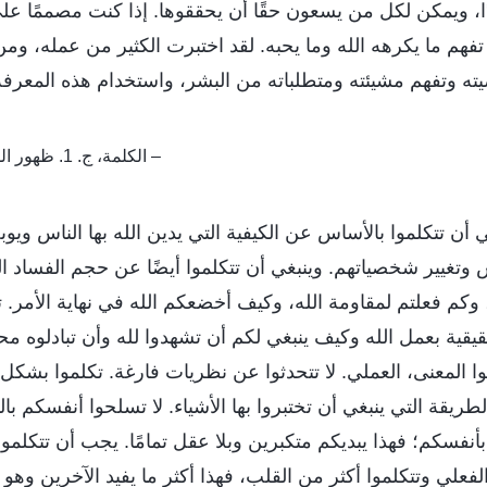
ا، ويمكن لكل من يسعون حقًا أن يحققوها. إذا كنت مصممًا عل
فهم ما يكرهه الله وما يحبه. لقد اختبرت الكثير من عمله، ومن
وتفهم مشيئته ومتطلباته من البشر، واستخدام هذه المعرفة ل
– الكلمة، ج. 1. ظهور الله وعمله. الممارسة (7)
ي أن تتكلموا بالأساس عن الكيفية التي يدين الله بها الناس وي
س وتغيير شخصياتهم. وينبغي أن تتكلموا أيضًا عن حجم الفساد
 وكم فعلتم لمقاومة الله، وكيف أخضعكم الله في نهاية الأمر. 
ية بعمل الله وكيف ينبغي لكم أن تشهدوا لله وأن تبادلوه محب
لمعنى، العملي. لا تتحدثوا عن نظريات فارغة. تكلموا بشكل أ
ريقة التي ينبغي أن تختبروا بها الأشياء. لا تسلحوا أنفسكم بال
بأنفسكم؛ فهذا يبديكم متكبرين وبلا عقل تمامًا. يجب أن تتكلموا
فعلي وتتكلموا أكثر من القلب، فهذا أكثر ما يفيد الآخرين وهو أ