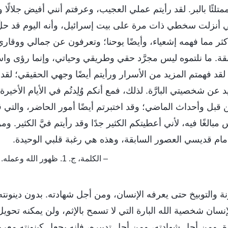
ا ممتلئًا بالبر. لقد رأيتم عملي العجيب، وعرفتم أنني أفيض جلالًا
ني أنزلت سخطي ذات مرة على بيت إسرائيل، وأنه اليوم قد حلَّ
ثر مما فهمه إشعياء، وأيضًا يوحنا؛ وتعرفون عن جمالي ووقار
ة. ما نلتموه ليس مجرَّد حقي وطريقي وحياتي، وإنما رؤى وا
. لقد فهمتم المزيد من الأسرار ورأيتم أيضًا وجهي الحقيقي؛ لقد
 عن شخصيتي البارَّة. لذلك، فمع أنكم وُلِدتُم في الأيام الأخير
 قبل وأحداث الماضي؛ وقد اختبرتم أيضًا أمور الحاضر، والتي ق
مبالغًا فيه، لأني أعطيتكم الكثير جدًا وقد رأيتم فيَّ الكثير. 
مام قديسي العصور السابقة، وهذه هي رغبة قلبي الوحيدة.
– الكلمة، ج. 1. ظهور الله وعمله. ماذا تعرف عن الإيمان؟
نة والتوبيخ حتى يعرفه الإنسان، ومن أجل شهادته. بدون دينونت
نسان شخصية الله البارة التي لا تسمح بالإثم، ولن يمكنه تحويل
ة. ومن أجل شهادته، ومن أجل تدبيره، فإنه يجعل كينونته معروفة