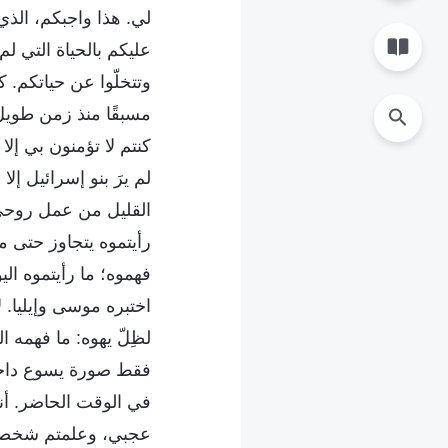
لي. هذا واجبكم، الذ
عليكم بالحياة التي ل
وتتخلّوا عن حياتكم. ك
مسبقًا منذ زمن طويل
كنتم لا تؤمنون بي إل
لم يرَ بنو إسرائيل إل
القليل من عمل روحي
رأيتموه يتجاوز حتى ما
فهموه؛ ما رأيتموه ال
اختبره موسى وإيليا.
لظِلّ يهوه: ما فهمه ا
فقط صورة يسوع داخل ب
في الوقت الحاضر. أنت
عجبي، وعلمتم شخصيتي.