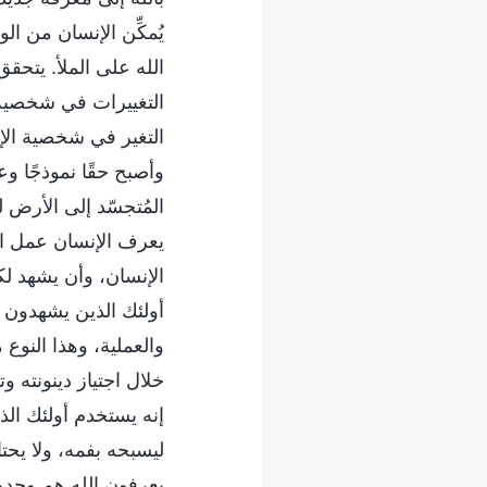
يُمكِّن الإنسان من ا
الله على الملأ. يتحق
التغييرات في شخصية ا
التغير في شخصية الإن
وأصبح حقًا نموذجًا وع
المُتجسّد إلى الأرض 
يعرف الإنسان عمل الل
الإنسان، وأن يشهد لك
أولئك الذين يشهدون ل
والعملية، وهذا النو
خلال اجتياز دينونته و
إنه يستخدم أولئك الذي
ليسبحه بفمه، ولا يحتا
يعرفون الله هم وحده