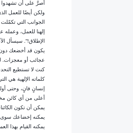
أصرَّ على أن تشهدوا 
ولكن أيضًا للعمل الذ
الجوانب التي تكمّلت ف
إلهنا للعمل، وعمله 
الإطلاق!". سيسأل الآ
يكون قد أخضعك دون ع
عجائب أو معجزات. لق
كنت لا تستطيع التحدث
كلماته الإلهية هي ال
إنسانٍ فانٍ، وحتى أول
أعلى من أي كائن مخلو
يمكن أن تكون الكائنا
يمكنه إخضاعك سوى لأ
يمكنه القيام بهذا ال