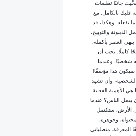
َيت جانبًا تطلعات
 قلبك بالكامل. مع
ا يفعله. وهكذا، قد
الدينونة والتوبيخ،
ينهي العصر بأكمله،
ًا كاملًا. يجب أن
ه شخصيًا، وعندما
 سيكون هذا مؤسفًا!
الشخصية، وأن تشهد
 هي الأهمية الفعلية
أن يفعل الناس؟ عندما
لى الأرض، ستكتمل
حتواه، وجوهره،
ًا المعرفة. متطلباتي