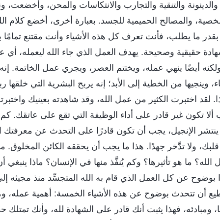
الدينونة والتنقية والتجارب والانتكاسات والمحن، وأُخضعت، ونحّ
صية، والمصالح الحميمية للجسد. بعبارة أخرى، أخضع كلام الله
بقدر ما يطلب، فأنت تعرف كل هذه الأشياء وأنت مقتنع تمامًا بم
ة حقيقية وصحيحة. يهدف العمل الذي جاء الله ليعمله، أي عمل 
لكنه أيضًا ينهي عمله، ويختتم العصر، ويجري عمل الخاتمة. إنه 
 وينجيها من الخطية إلى الأبد؛ إنه يربح البشرية التي خلقها ربح
. لقد اختبرت الكثير من عمل الله، وقد شاهدته بعينيك واختبرت
 ألا تكون غير قادر على أداء الوظيفة التي تقع على عاتقك. كم
ينتشر الإنجيل، يجب أن تكون قادرًا على التحدث عن معرفتك 
ك، ولا تدَّخر جهدًا. هذا ما يجب أن يحققه الكائن المخلوق. ما
لله؟ ما هو تأثيرها؟ وكم يُنفَّذ منها في الإنسان؟ ماذا ينبغي 
بوضوح عن كل العمل الذي قام به الله المتجسِّد منذ مجيئه إ
يع أن تتحدث بوضوح عن هذه الأشياء الخمسة: أهمية عمله، وم
 ومبادئه، فهذا يثبت أنك قادر على الشهادة لله، وأنك تمتلك حق