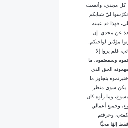
كم كل مجدي، وأنعمت
كرّسوا ليّ شبابكم
لي، فهذا قد عينته
ادة عن مجدي. إن
وا مؤدّين لواجبكم.
ي، فلم يروا إلا
موه وسمعتموه. ما
تفهمونه الحق الذي
تبرتموه يتجاوز ما
لم يكن سوى منظر
 يسوع، وما رأوه كان
وع، وجميع أعمالي
حكمتي، وعرفتم
إلهًا محبًّا