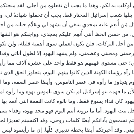
ي أوكلت به لكم، وهذا ما يجب أن تفعلوه من أجلي. لقد منحت
م ينلها شعب إسرائيل المختار قط. يجب أن تحملوا شهادةً لي، وت
ل مَن أُنعِم عليه بمجدي ينبغي أن يشهد لي ويقدِّم حياته من أج
. من حسن الحظ أنني أُنعِم عليكم بمجدي، وواجبكم هو الشه
ا من أجل البركات، فلن يكون لعملي سوى أهمية قليلة، ولن تكون
ا رحمتي ومحبتي وعظمتي، ولم يشهد اليهود إلا لطول أناتي وفدائ
؛ حتى مستوى فهمهم هو فقط واحد على عشرة آلاف مما رأيت
 رآه رؤساء الكهنة الذين كانوا بينهم. اليوم، يتجاوز الحق الذي 
يوم يتجاوز ما رأوه في عصر الناموس، وأيضًا عصر النعمة، وما اخ
 لأن ما فهمه بنو إسرائيل لم يكن سوى ناموس يهوه وما رأوه 
ليهود كان فداء يسوع فقط، وما نالوه كانت النعمة التي أنعم بها
يت اليهود. أما ما ترونه أنتم اليوم فهو مجد يهوه، وفداء يس
م تسمعون بآذانكم أيضًا كلمات روحي، وقد اكتسبتم تقديرًا ل
 وقد أخبرتكم أيضًا بخطة تدبيري كلّها. إن ما رأيتموه ليس فقط 