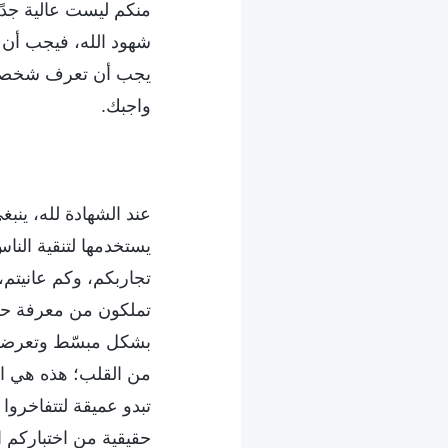
منكم ليست عالية جدً
شهود الله، فيجب أن ت
يجب أن تعرف شخصيته 
واجبك.
عند الشهادة لله، ينبغ
يستخدمها لتنقية النا
تجاربكم، وكم عانيتم،
تملكون من معرفة حقيق
بشكل مبسّط وتعرضوا ا
من القلب؛ هذه هي الط
تبدو عميقة لتتفاخروا 
حقيقية من اختباركم ال