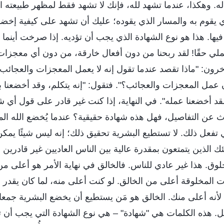
له. وهكذا، عندما تشهد لله، فإنك لا تشهد فقط لمظهر طبيعته ا
ي يقوم به والمسار الذي يقوده؛ عليك أن تشهد على كيفية إخض
يها. هذا هو نوع الشهادة الذي يجب أن تؤديه. إذا صرخت أينما ذه
عملي حقًا! لقد ربحنا من دون أفعال خارقة، من دون أي معجز
خرون: "ماذا تقصد عندما تقول إنه لا يعمل المعجزات والعجائ
مل المعجزات والعجائب؟". فتقول: "إنه يتكلم، وقد أخضعنا ب
د أخضعنا عمله". في النهاية، إذا كنت غير قادر على قول أي 
 عن التفاصيل، فهل هذه شهادة حقيقية؟ عندما يُخضع الله المت
تي تفعل ذلك. لا تستطيع البشرية تحقيق ذلك؛ إنه ليس شيئًا يمك
ئك الذين يتمتعون بمقدرة عالية بين الناس العاديين غير قادرين 
ق. هذا غير عادي للناس. فالخالق في نهاية الأمر هو أعلى من
ت المخلوقة أعلى من الخالق. لو كنت أعلى منه، لما كان يقدر
نه أعلى منك. الخالق هو مَن يستطيع أن يخضع البشرية جمعاء،
عمل. هذه الكلمات هي "شهادة" – هي نوع الشهادة التي يجب أن تؤ