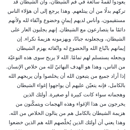
يعودوا لقمةً سائغة في فم الشيطان، وأن الشيطان قد
تركهم بدلًا من أن يبتلعهم. وهذا يرجع إلى أن هؤلاء الناس
مستقيمون، وأناس لديهم إيمانٍ وخضوع واتّقاء لله ولأنهم
دائمًا ما يتصارعون مع الشيطان. إنهم يجلبون العار على
الشيطان، ويجعلونه جبانًا، ويهزمونه هزيمةً نكراء. إن
إيمانهم باتّباع الله والخضوع له واتّقائه يهزم الشيطان
ويجعله يستسلم لهم تمامًا. الله لا يربح سوى هذه النوعيّة
من الناس، وهذا هو الهدف النهائيّ لله من خلاص الإنسان.
إذا أراد جميع من يتبعون الله أن يخلصوا وأن يربحهم الله
بالكامل، فإنه يتعيّن عليهم أن يواجهوا إغواء الشيطان
وهجماته سواء كانت كبيرة أو صغيرة. أولئك الذين
يخرجون من هذا الإغواء وهذه الهجمات ويتمكّنون من
هزيمة الشيطان بالكامل هم من ينالون الخلاص من الله.
وهذا يعني أن أولئك الذين يُخلّصهم الله هم الذين خضعوا