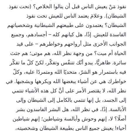
نفوذ مَنْ يعيش الناس قبل أن ينالوا الخلاص؟ (تحت نفوذ
الشيطان). وعلامَ يعتمد الناس للعيش تحت نفوذ
الشيطان؟ يعتمدون على طبيعتهم الشيطانية وشخصياتهم
الفاسدة للعيش. إذًا، هل كيانهم كله – أجسادهم، وجميع
الجوانب الأخرى مثل أرواحهم وخواطرهم – على قيد
الحياة أم ميت؟ من وجهة نظر الله، هم موتى؛ هم جثث
سائرة. ظاهريًّا، يبدو أنّك تتنفّس وتفكّر، لكنّ كلّ ما تفكّر
فيه باستمرار هو الشرّ، متحديًا الله ومتمردًا عليه، وكلّ
خواطرك هي عن أشياء يبغضها الله ويكرهها ويشجبها. في
نظر الله، لا يقتصر الأمر على أنَّ كل هذه الأشياء تنتمي
إلى الجسد، بل إنها تنتمي بالكامل إلى الشيطان وإلى
الأبالسة. إذًا، في نظر الله، هل البشر الفاسدون بشر
أصلًا؟ لا، إنهم وحوش وأبالسة وشياطين؛ إنهم شياطين
أحياء! يعيش جميع الناس بطبيعة الشيطان وشخصيته،