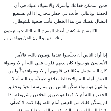
فمن الممكن خداعك وأسرك والاستيلاء عليك في أي
لحظة. وبالتالي، فأنت في خطر محدق. إذا لم تستطع
انتشال نفسك من هذا الخطر، فأنت ضحية للشيطان.
– الكلمة، ج. 4. كشف أضداد المسيح. البند الثالث: يستبعدون
أولئك الذين يطلبون الحقَّ ويهاجمونهم
إذا أراد الناس أن يخلُصوا عندما يؤمنون بالله، فالأمر
الأساسيّ هو سواء كان لديهم قلوب تتقي الله أم لا، وسواء
كان الله يشغل مكانًا في قلوبهم أم لا، وسواء تمكَّنوا من
العيش أمام الله والاحتفاظ بعلاقةٍ طبيعيَّة مع الله أم لا.
والمُهمّ هو سواء تمكَّن الناس من ممارسة الحقّ وتحقيق
الخضوع الله أم لا. فهذا هو طريق الخلاص وشروطه. إذا
لم يتمكَّن قلبك من العيش أمام الله، وإذا كنت لا تُصلِّي
كثيرًا إلى الله وتقيم الشركة مع الله، وإذا كنت تفقد