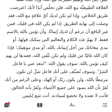
العلاقة الطبيعيَّة مع الله، فلن تخلُص أبدًا لأنك اعترضت
طريق الخلاص. وإذا لم تكن لديك أيّ علاقةٍ مع الله، فقد
وصلت إلى نهاية الطريق. إذا لم يكن الله في قلبك، فمن
غير النافع أن تزعم أن لديك إيمانًا، وأن تؤمن بالله بالاسم
فقط. لا يهمّ عدد الكلام والتعاليم التي يمكنك قولها، أو
مدى معاناتك من أجل إيمانك بالله، أو مدى موهبتك؛ فإذا
كان الله غائبًا عن قلبك ولم تكن تتَّقي الله، فعندها لن يهم
كيف تؤمن بالله. سوف يقول الله: "ابتعد عني يا فاعل
الشرّ". وسوف تُصنَّف على أنك فاعل شرٍّ. لن تكون
مرتبطًا بالله، ولن يكون ربّك أو إلهك. وعلى الرغم من أنك
تُقرّ بأن الله يسود على جميع الأشياء، وتُقرّ بأنه الخالق،
فأنت لا تعبده ولا تخضع لسيادته. أنت تتبع إبليس
والشياطين؛ وحده الشيطان ووحدهم الأبالسة هم أربابك.
وإذا كنت، في جميع الأشياء، تثق بنفسك وتتبع إرادتك، وإن