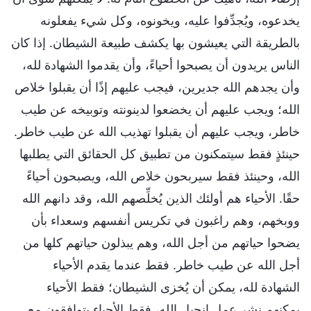
يخدعوه، ويُجدِّفوا عليه، ويخونوه، وكل شيء يفعلونه
بالطريقة التي يعيشون بها يكشف طبيعة الشيطان. إذا كان
الناس يريدون أن يصبحوا أحياءً، وأن يقدموا الشهادة لله،
وأن يجدهم الله جديرين، فيجب عليهم إذًا أن يقبلوا خلاص
الله؛ ويجب عليهم أن يخضعوا لدينونته وتوبيخه عن طيب
خاطر، ويجب عليهم أن يقبلوا تهذيب الله عن طيب خاطر.
حينئذٍ فقط سيتمكنون من تطبيق كل الحقائق التي يطلبها
الله، وحينئذ فقط سيربحون خلاص الله، ويصبحون أحياءً
حقًا. الأحياء هم أولئك الذين يُخلِّصهم الله، وقد دانهم الله
ووبخهم، وهم راغبون في تكريس أنفسهم وسعداء بأن
يضحوا حياتهم من أجل الله، وهم يبذلون حياتهم كلها من
أجل الله عن طيب خاطر. فقط عندما يقدم الأحياء
الشهادة لله، يمكن أن يُخزى الشيطان؛ فقط الأحياء
يمكنهم نشر عمل إنجيل الله، فقط الأحياء يتوافقون مع