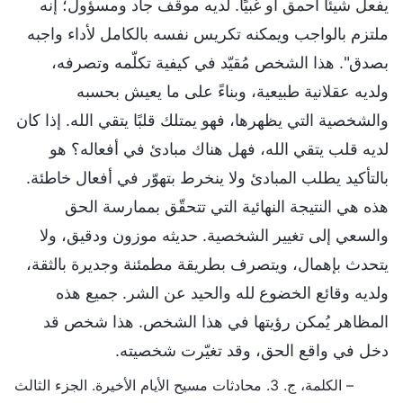
يفعل شيئًا أحمق أو غبيًا. لديه موقف جاد ومسؤول؛ إنه
ملتزم بالواجب ويمكنه تكريس نفسه بالكامل لأداء واجبه
بصدق". هذا الشخص مُقيّد في كيفية تكلّمه وتصرفه،
ولديه عقلانية طبيعية، وبناءً على ما يعيش بحسبه
والشخصية التي يظهرها، فهو يمتلك قلبًا يتقي الله. إذا كان
لديه قلب يتقي الله، فهل هناك مبادئ في أفعاله؟ هو
بالتأكيد يطلب المبادئ ولا ينخرط بتهوّر في أفعال خاطئة.
هذه هي النتيجة النهائية التي تتحقّق بممارسة الحق
والسعي إلى تغيير الشخصية. حديثه موزون ودقيق، ولا
يتحدث بإهمال، ويتصرف بطريقة مطمئنة وجديرة بالثقة،
ولديه وقائع الخضوع لله والحيد عن الشر. جميع هذه
المظاهر يُمكن رؤيتها في هذا الشخص. هذا شخص قد
دخل في واقع الحق، وقد تغيّرت شخصيته.
– الكلمة، ج. 3. محادثات مسيح الأيام الأخيرة. الجزء الثالث