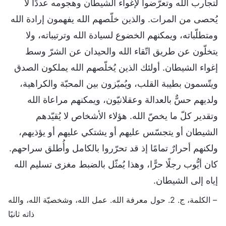
لتجارب الله وتعرّضوا لإغواء الشيطان وهجومه عددًا لا
يُحصى من المرات. والذين خلّصهم الله يفهمون إرادة الله
ومتطلّباته، ويمكنهم الخضوع لسيادة الله وترتيباته، ولا
يتخلّون عن طريق اتّقاء الله والحيدان عن الشرّ وسط
إغواء الشيطان. أولئك الذين يُخلّصهم الله يملكون الصدق
ويتّسمون بطيبة القلب، ويُميّزون بين المحبّة والكراهية،
ولديهم حسٌّ بالعدالة وعقلانيّون، ويمكنهم مراعاة الله
وتقدير كلّ ما يخصّ الله. هؤلاء الأشخاص لا يُقيّدهم
الشيطان أو يتجسّس عليهم أو يشتكي عليهم أو يؤذيهم،
ولكنهم أحرارٌ تمامًا إذ قد تحرّروا بالكامل وأُطلق سراحهم.
كان أيُّوب رجلًا حرًّا، وهذا يُمثّل بالضبط مغزى تسليم الله
إياه إلى الشيطان.
– الكلمة، ج. 2. حول معرفة الله. عمل الله، وشخصيّة الله، والله
ذاته ثانيًا