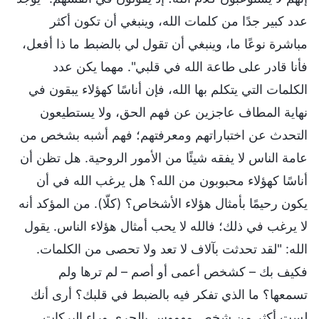
عدد كبير جدًا من كلمات الله، وينبغي أن تكون أكثر
مباشرة نوعًا ما، وينبغي أن تقول لي بالضبط ما ذا أفعل،
فأنا قادر على طاعة الله في قلبي". مهما يكن عدد
الكلمات التي يتكلم بها الله، فإن أناسًا كهؤلاء يبقون في
نهاية المطاف عاجزين عن فهم الحق، ولا يستطيعون
التحدث عن اختباراتهم ومعرفتهم؛ فهم أشبه بشخص من
عامة الناس لا يفقه شيئًا من الأمور الروحية. هل تظن أن
أناسًا كهؤلاء محبوبون من الله؟ هل يرغب الله في أن
يكون رحيمًا بأمثال هؤلاء الأشخاص؟ (كلّا). من المؤكد أنه
لا يرغب في ذلك؛ فالله لا يحب أمثال هؤلاء الناس. يقول
الله: "لقد تحدثت بآلاف لا تعد ولا تحصى من الكلمات.
فكيف بك – كشخص أعمى أو أصم – لم ترها ولم
تسمعها؟ ما الذي تفكر فيه بالضبط في قلبك؟ أرى أنك
لست أكثر من شخص مهووس بالجري وراء البركات