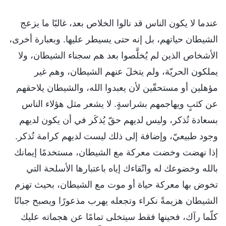
عندما لا يكون الناس قد نالوا الخلاص بعد، غالبًا ما يزعج
الشيطان حياتهم، بل إنه حتى يسيطر عليها. وبعبارة أخرى،
الأشخاص الذين لم يُخلَّصوا بعد هم سجناء الشيطان، ولا
يملكون الحريّة، ولم يتخلَ عنهم الشيطان، وهم غير
مؤهلين أو مستحقّين لأن يعبدوا الله، والشيطان يلاحقهم
عن كثبٍ ويهاجمهم بشراسةٍ. لا يشعر مثل هؤلاء الناس
بسعادة تُذكر، وليس لديهم حقّ يُذكَر في أن يكون لديهم
وجود طبيعيّ، وإضافة إلى ذلك ليست لديهم كرامة تُذكر.
إذا نهضت وخضت معركة مع الشيطان، مستخدمًا إيمانك
بالله وخضوعك له واتّقاءك إياه باعتبارها الأسلحة التي
تخوض بها معركة حياة أو موت مع الشيطان، بحيث تهزم
الشيطان هزيمةً نكراء وتجعله يهرب مذعورًا ويصبح جبانًا
كلّما رآك، فحينها فقط سيتخلى تمامًا عن هجماته عليك