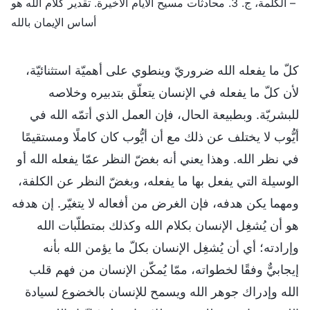
– الكلمة، ج. 3. محادثات مسيح الأيام الأخيرة. تقدير كلام الله هو
أساس الإيمان بالله
كلّ ما يفعله الله ضروريّ وينطوي على أهميّة استثنائيّة،
لأن كلّ ما يفعله في الإنسان يتعلّق بتدبيره وخلاصه
للبشريّة. وبطبيعة الحال، فإن العمل الذي أتمّه الله في
أيُّوب لا يختلف عن ذلك مع أن أيُّوب كان كاملًا ومستقيمًا
في نظر الله. وهذا يعني أنه بغضّ النظر عمّا يفعله الله أو
الوسيلة التي يفعل بها ما يفعله، وبغضّ النظر عن الكلفة،
ومهما يكن هدفه، فإن الغرض من أفعاله لا يتغيّر. إن هدفه
هو أن يُشغِل الإنسان بكلام الله وكذلك بمتطلّبات الله
وإرادته؛ أي أن يُشغِل الإنسان بكلّ ما يؤمن الله بأنه
إيجابيٌّ وفقًا لخطواته، ممّا يُمكّن الإنسان من فهم قلب
الله وإدراك جوهر الله ويسمح للإنسان بالخضوع لسيادة