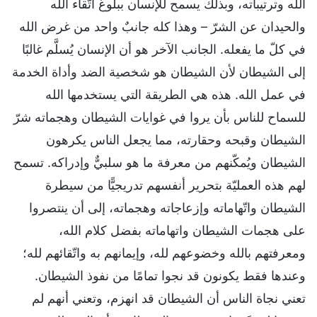
الله وترتيباته، وبذلك يسمح للإنسان ببلوغ اتّقاء الله
والحيدان عن الشرّ – وهذا كله جانبٌ واحد من غرض الله
في كلّ ما يفعله. الجانب الآخر هو أن الإنسان يُسلَّم غالبًا
إلى الشيطان لأن الشيطان هو شخصية الضد وأداة الخدمة
في عمل الله. هذه هي الطريقة التي يستخدمها الله
للسماح للناس بأن يروا في غوايات الشيطان وهجماته شرّ
الشيطان وقبحه وحقارته، مما يجعل الناس يكرهون
الشيطان ويُمكّنهم من معرفة ما هو سلبيٌّ وإدراكه. تسمح
لهم هذه العمليّة بتحرير أنفسهم تدريجيًّا من سيطرة
الشيطان واتّهاماته وإزعاجاته وهجماته، إلى أن ينتصروا
على هجمات الشيطان واتهاماته بفضل كلام الله،
ومعرفتهم بالله وخضوعهم لله، وإيمانهم به واتّقائهم لله؛
وعندها فقط يكونون قد نجوا تمامًا من نفوذ الشيطان.
تعني نجاة الناس أن الشيطان قد انهزم، وتعني أنهم لم