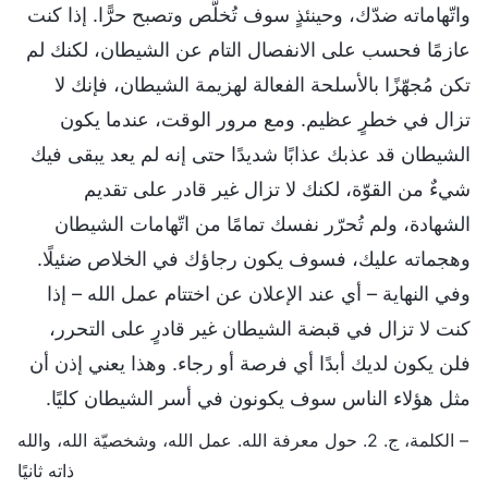
واتّهاماته ضدّك، وحينئذٍ سوف تُخلَّص وتصبح حرًّا. إذا كنت
عازمًا فحسب على الانفصال التام عن الشيطان، لكنك لم
تكن مُجهّزًا بالأسلحة الفعالة لهزيمة الشيطان، فإنك لا
تزال في خطرٍ عظيم. ومع مرور الوقت، عندما يكون
الشيطان قد عذبك عذابًا شديدًا حتى إنه لم يعد يبقى فيك
شيءٌ من القوّة، لكنك لا تزال غير قادر على تقديم
الشهادة، ولم تُحرّر نفسك تمامًا من اتّهامات الشيطان
وهجماته عليك، فسوف يكون رجاؤك في الخلاص ضئيلًا.
وفي النهاية – أي عند الإعلان عن اختتام عمل الله – إذا
كنت لا تزال في قبضة الشيطان غير قادرٍ على التحرر،
فلن يكون لديك أبدًا أي فرصة أو رجاء. وهذا يعني إذن أن
مثل هؤلاء الناس سوف يكونون في أسر الشيطان كليًا.
– الكلمة، ج. 2. حول معرفة الله. عمل الله، وشخصيّة الله، والله
ذاته ثانيًا