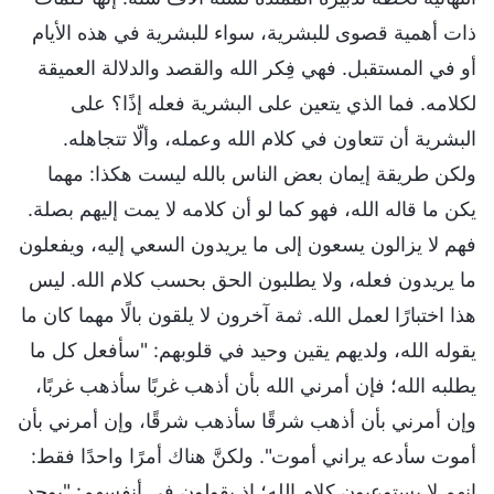
ذات أهمية قصوى للبشرية، سواء للبشرية في هذه الأيام
أو في المستقبل. فهي فِكر الله والقصد والدلالة العميقة
لكلامه. فما الذي يتعين على البشرية فعله إذًا؟ على
البشرية أن تتعاون في كلام الله وعمله، وألّا تتجاهله.
ولكن طريقة إيمان بعض الناس بالله ليست هكذا: مهما
يكن ما قاله الله، فهو كما لو أن كلامه لا يمت إليهم بصلة.
فهم لا يزالون يسعون إلى ما يريدون السعي إليه، ويفعلون
ما يريدون فعله، ولا يطلبون الحق بحسب كلام الله. ليس
هذا اختبارًا لعمل الله. ثمة آخرون لا يلقون بالًا مهما كان ما
يقوله الله، ولديهم يقين وحيد في قلوبهم: "سأفعل كل ما
يطلبه الله؛ فإن أمرني الله بأن أذهب غربًا سأذهب غربًا،
وإن أمرني بأن أذهب شرقًا سأذهب شرقًا، وإن أمرني بأن
أموت سأدعه يراني أموت". ولكنَّ هناك أمرًا واحدًا فقط:
إنهم لا يستوعبون كلام الله؛ إذ يقولون في أنفسهم: "يوجد