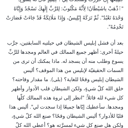
"ٱذْهَبْ ياشَيْطَانُ! لِأَنَّهُ مَكْتُوبٌ: لِلرَّبِّ إِلَهِكَ تَسْجُدُ وَإِيَّاهُ
وَحْدَهُ تَعْبُدُ". ثُمَّ تَرَكَهُ إِبْلِيسُ، وَإِذَا مَلَائِكَةٌ قَدْ جَاءَتْ فَصَارَتْ
تَخْدِمُهُ".
بعد أن فشل إبليس الشيطان في حيلتيه السابقتين، جرَّب
حيلةً أخرى: أظهر جميع الممالك في العالم ومجدها للرَّبِّ
يسوع وطلب منه أن يسجد له. ماذا يمكنك أن ترى من
السمات الحقيقيّة لإبليس من هذا الموقف؟ أليس
الشيطان إبليس وقحًا للغاية؟ (بلى). ما مقدار وقاحته؟
خلق الله كلّ شيءٍ، ولكن الشيطان قلب الأدوار وأظهر
كل شيء لله قائلاً: "انظر إلى ثروة هذه الممالك كلّها
ومجدها. سأعطيك إيّاها جميعًا إذا سجدت لي". أليس هذا
قلبًا للأدوار؟ أليس الشيطان وقحًا؟ صنع الله كلّ شيءٍ،
ولكن هل صنع كل شيء لمسرَّته هو؟ أعطى الله كلّ