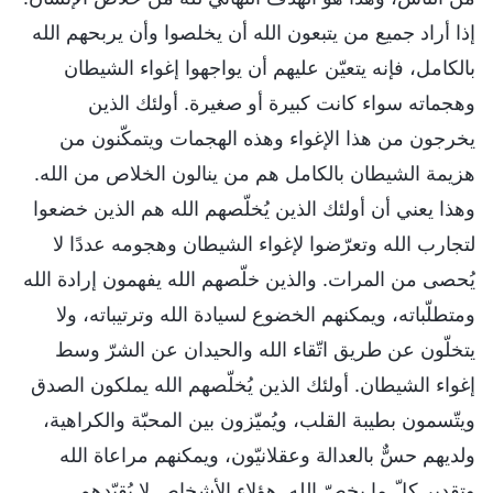
إذا أراد جميع من يتبعون الله أن يخلصوا وأن يربحهم الله
بالكامل، فإنه يتعيّن عليهم أن يواجهوا إغواء الشيطان
وهجماته سواء كانت كبيرة أو صغيرة. أولئك الذين
يخرجون من هذا الإغواء وهذه الهجمات ويتمكّنون من
هزيمة الشيطان بالكامل هم من ينالون الخلاص من الله.
وهذا يعني أن أولئك الذين يُخلّصهم الله هم الذين خضعوا
لتجارب الله وتعرّضوا لإغواء الشيطان وهجومه عددًا لا
يُحصى من المرات. والذين خلّصهم الله يفهمون إرادة الله
ومتطلّباته، ويمكنهم الخضوع لسيادة الله وترتيباته، ولا
يتخلّون عن طريق اتّقاء الله والحيدان عن الشرّ وسط
إغواء الشيطان. أولئك الذين يُخلّصهم الله يملكون الصدق
ويتّسمون بطيبة القلب، ويُميّزون بين المحبّة والكراهية،
ولديهم حسٌّ بالعدالة وعقلانيّون، ويمكنهم مراعاة الله
وتقدير كلّ ما يخصّ الله. هؤلاء الأشخاص لا يُقيّدهم