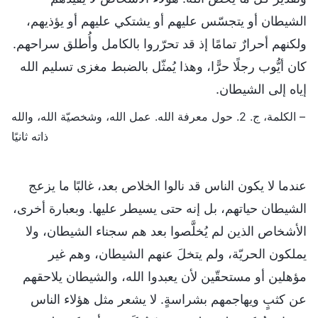
الشيطان أو يتجسّس عليهم أو يشتكي عليهم أو يؤذيهم،
ولكنهم أحرارٌ تمامًا إذ قد تحرّروا بالكامل وأُطلق سراحهم.
كان أيُّوب رجلًا حرًّا، وهذا يُمثّل بالضبط مغزى تسليم الله
إياه إلى الشيطان.
– الكلمة، ج. 2. حول معرفة الله. عمل الله، وشخصيّة الله، والله
ذاته ثانيًا
عندما لا يكون الناس قد نالوا الخلاص بعد، غالبًا ما يزعج
الشيطان حياتهم، بل إنه حتى يسيطر عليها. وبعبارة أخرى،
الأشخاص الذين لم يُخلَّصوا بعد هم سجناء الشيطان، ولا
يملكون الحريّة، ولم يتخلَ عنهم الشيطان، وهم غير
مؤهلين أو مستحقّين لأن يعبدوا الله، والشيطان يلاحقهم
عن كثبٍ ويهاجمهم بشراسةٍ. لا يشعر مثل هؤلاء الناس