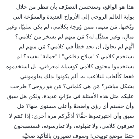
هذا هو الواقع، وستحسن التصرّف بأن تنظر من خلال
بوابة العالم الروحي إلى الأرواح العديدة والمتنوِّعة التي
وبّختها. مَن منهم، ممن وُوجِهَ بكلامي، لم يكن سلبيًا، وغير
مبالٍ، وغير متقبِّل له؟ مَن منهم لم يسخر من كلامي؟
أيُّهم لم يحاول أن يجد خطأ في كلامي؟ مَن منهم لم
يستخدم كلامي كـ"سلاح دفاعي" لـ"حماية" نفسه؟ لم
يستخدموا محتوى كلامي كوسيلة لمعرفتي، بل استخدموه
فقط كألعاب للتلاعب به. ألم يكونوا بذلك يقاومونني
بشكل مباشر؟ مَن هي كلماتي؟ مَن هو روحي؟ طرحت
عليكم مثل هذه الأسئلة في مرَّاتٍ عديدة، ولكن هل سبق
وأن حققتم أي رؤى واضحةً وأعلى مستوى منها؟ هل
سبق وأن اختبرتموها حقًّا؟ أذكّركم مرة أخرى: إذا كنتم لا
تعرفون كلامي، ولا تقبلونه، ولا تمارسونه، فستصبحون
حتمًا موضع توبيخي! وسوف تصيرون بالتأكيد ضحيَّة