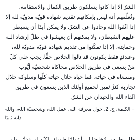
الشرّ إلا إذا كانوا يسلكون طريق الكمال والاستقامة.
وتُعلّمهم أنه ليس بإمكانهم تقديم شهادة قويّة مدويّة لله إلا
إذا اتّقوا الله وحادوا عن الشرّ. ولا يمكن أبدًا أن يسيطر
عليهم الشيطان، ولا يمكنهم أن يعيشوا في ظلّ إرشاد الله
وحمايته، إلا إذا تمكّنوا من تقديم شهادة قويّة مدويّة لله،
وعندئذٍ فقط يكونون قد نالوا الخلاص حقًّا. يجب على كلّ
مَنْ يسعى في طريق الخلاص محاكاة شخصيّة أيُّوب
ومسعاه في حياته. فما حياه خلال حياته كلّها وسلوكه خلال
تجاربه كنزٌ ثمين لجميع أولئك الذين يسعون في طريق
اتّقاء الله والحيدان عن الشرّ.
– الكلمة، ج. 2. حول معرفة الله. عمل الله، وشخصيّة الله، والله
ذاته ثانيًا
ظل بطرس مُخلصًا لي أعوامًا طويلة، لكنّه لم يتذمَّر ولم