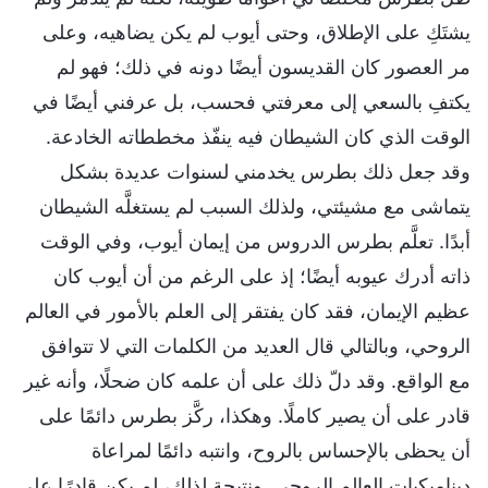
يشتَكِ على الإطلاق، وحتى أيوب لم يكن يضاهيه، وعلى
مر العصور كان القديسون أيضًا دونه في ذلك؛ فهو لم
يكتفِ بالسعي إلى معرفتي فحسب، بل عرفني أيضًا في
الوقت الذي كان الشيطان فيه ينفّذ مخططاته الخادعة.
وقد جعل ذلك بطرس يخدمني لسنوات عديدة بشكل
يتماشى مع مشيئتي، ولذلك السبب لم يستغلَّه الشيطان
أبدًا. تعلَّم بطرس الدروس من إيمان أيوب، وفي الوقت
ذاته أدرك عيوبه أيضًا؛ إذ على الرغم من أن أيوب كان
عظيم الإيمان، فقد كان يفتقر إلى العلم بالأمور في العالم
الروحي، وبالتالي قال العديد من الكلمات التي لا تتوافق
مع الواقع. وقد دلّ ذلك على أن علمه كان ضحلًا، وأنه غير
قادر على أن يصير كاملًا. وهكذا، ركَّز بطرس دائمًا على
أن يحظى بالإحساس بالروح، وانتبه دائمًا لمراعاة
ديناميكيات العالم الروحي. ونتيجة لذلك، لم يكن قادرًا على