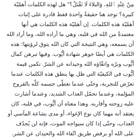
مِنْ عِنْدِ ٱللهِ، وَالبلاءَ لَا نَقْبَلُ؟" هل لهذه الكلمات أهمّيّة
كبيرة؟ توجد هنا حقيقةٌ واحدة فقط قادرة على إثبات
أهمّيّة هذه الكلمات. إن أهمّيّة هذه الكلمات هي أنها
معتمدةٌ من الله في قلبه، وهي ما أراده الله، وما أراد الله
أن يسمعه، وهي النتيجة التي كان الله يتوق لرؤيتها؛ هذه
الكلمات هي أيضًا جوهر شهادة أيُّوب. وفيها تبرهن كمال
أيُّوب وبرّه واتقّاؤه الله وحيدانه عن الشرّ. تكمن قيمة
أيُّوب في الكيفيّة التي ظل بها ينطق هذه الكلمات عندما
تعرّض للتجربة، وحتّى عندما تغطّى جسمه كلّه بالقروح
المؤلمة، وعندما تحمّل العذاب الشديد، وعندما أشارت
عليه زوجته وأقاربه. وهذا معناه أن أيُّوب، في قلبه، كان
يعتقد أنه مهما كان نوع الإغواء، أو مدى بشاعة المآسي أو
العذاب، وحتّى إذا كان سيواجه الموت، فإنه لن يُجدّف
على الله أو يرفض طريق اتّقاء الله والحيدان عن الشر.