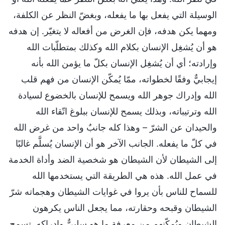
الوسيلة التي يفعل بها ما يفعله، وبغضّ النظر عن الكلفة،
ومهما يكن هدفه، فإن الغرض من أفعاله لا يتغيّر. إن هدفه
هو أن يُشغِل الإنسان بكلام الله وكذلك بمتطلّبات الله
وإرادته؛ أي أن يُشغِل الإنسان بكلّ ما يؤمن الله بأنه
إيجابيٌّ وفقًا لخطواته، ممّا يُمكّن الإنسان من فهم قلب
الله وإدراك جوهر الله ويسمح للإنسان بالخضوع لسيادة
الله وترتيباته، وبذلك يسمح للإنسان ببلوغ اتّقاء الله
والحيدان عن الشرّ – وهذا كله جانبٌ واحد من غرض الله
في كلّ ما يفعله. الجانب الآخر هو أن الإنسان يُسلَّم غالبًا
إلى الشيطان لأن الشيطان هو شخصية الضد وأداة الخدمة
في عمل الله. هذه هي الطريقة التي يستخدمها الله
للسماح للناس بأن يروا في غوايات الشيطان وهجماته شرّ
الشيطان وقبحه وحقارته، مما يجعل الناس يكرهون
الشيطان ويُمكّنهم من معرفة ما هو سلبيٌّ وإدراكه. تسمح