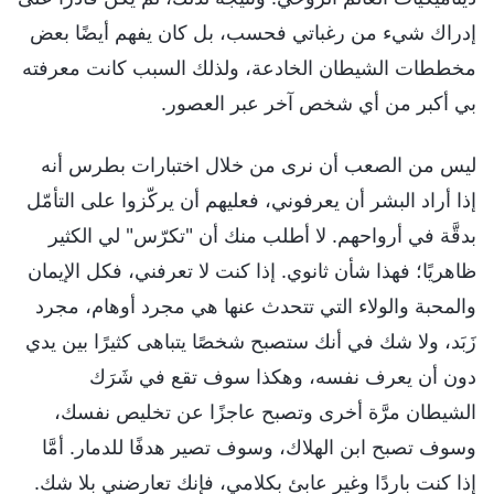
إدراك شيء من رغباتي فحسب، بل كان يفهم أيضًا بعض
مخططات الشيطان الخادعة، ولذلك السبب كانت معرفته
بي أكبر من أي شخص آخر عبر العصور.
ليس من الصعب أن نرى من خلال اختبارات بطرس أنه
إذا أراد البشر أن يعرفوني، فعليهم أن يركّزوا على التأمّل
بدقَّة في أرواحهم. لا أطلب منك أن "تكرّس" لي الكثير
ظاهريًا؛ فهذا شأن ثانوي. إذا كنت لا تعرفني، فكل الإيمان
والمحبة والولاء التي تتحدث عنها هي مجرد أوهام، مجرد
زَبَد، ولا شك في أنك ستصبح شخصًا يتباهى كثيرًا بين يدي
دون أن يعرف نفسه، وهكذا سوف تقع في شَرَك
الشيطان مرَّة أخرى وتصبح عاجزًا عن تخليص نفسك،
وسوف تصبح ابن الهلاك، وسوف تصير هدفًا للدمار. أمَّا
إذا كنت باردًا وغير عابئ بكلامي، فإنك تعارضني بلا شك.