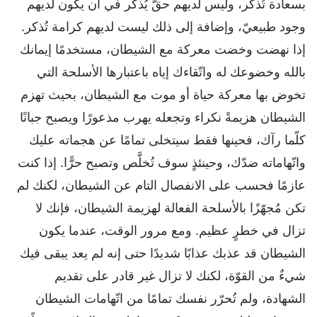
بسعادة تُذكر، وليس لديهم حقّ يُذكَر في أن يكون لديهم
وجود طبيعيّ، وإضافة إلى ذلك ليست لديهم كرامة تُذكر.
إذا نهضت وخضت معركة مع الشيطان، مستخدمًا إيمانك
بالله وخضوعك له واتّقاءك إياه باعتبارها الأسلحة التي
تخوض بها معركة حياة أو موت مع الشيطان، بحيث تهزم
الشيطان هزيمةً نكراء وتجعله يهرب مذعورًا ويصبح جبانًا
كلّما رآك، فحينها فقط سيتخلى تمامًا عن هجماته عليك
واتّهاماته ضدّك، وحينئذٍ سوف تُخلَّص وتصبح حرًّا. إذا كنت
عازمًا فحسب على الانفصال التام عن الشيطان، لكنك لم
تكن مُجهّزًا بالأسلحة الفعالة لهزيمة الشيطان، فإنك لا
تزال في خطرٍ عظيم. ومع مرور الوقت، عندما يكون
الشيطان قد عذبك عذابًا شديدًا حتى إنه لم يعد يبقى فيك
شيءٌ من القوّة، لكنك لا تزال غير قادر على تقديم
الشهادة، ولم تُحرّر نفسك تمامًا من اتّهامات الشيطان