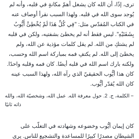
ترى، إذًا، أن الله كان يشغل أهمّ مكانةٍ في قلبه، وأنه لم
يُوجد سوى الله في قلبه. ولهذا السبب نقرأ أوصاف عنه
في الكتاب المُقدّس مثل: "فِي كُلِّ هَذَا لَمْ يُخْطِئْ أَيُّوبُ
بِشَفَتَيْهِ". ليس فقط أنه لم يخطئ بشفتيه، ولكن في قلبه
لم يشتكِ من الله. لم يقل كلمات مؤذية عن الله، ولم
يخطئ إلى الله. لم يكتفِ فمه بمباركة اسم الله وحسب،
ولكنه بارك اسم الله في قلبه أيضًا. كان فمه وقلبه واحدًا.
كان هذا أيُّوب الحقيقيّ الذي رآه الله، ولهذا السبب عينه
كان الله يُقدّر أيُّوب.
– الكلمة، ج. 2. حول معرفة الله. عمل الله، وشخصيّة الله، والله
ذاته ثانيًا
كان إيمان أيُّوب وخضوعه وشهادته في التغلّب على
الشيطان مصدرًا كبيرًا للمساعدة والتشجيع للناس. يرى