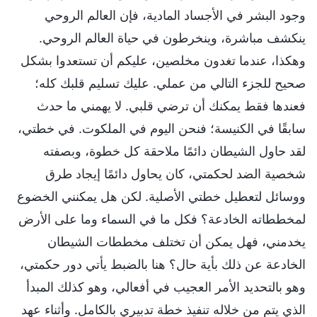
وجود البشر في الأجساد المادية، فإن العالم الروحي
ينكشف مباشرة، وينخرطون في حياة العالم الروحي.
وهكذا، عندما تغدون مخلصين، عليكم أن تستعدوا بشكل
صحيح للجزء التالي من عملي. عليك تسليم قلبك كله؛
فعندها فقط يمكنك أن ترضي قلبي. لا يهمني ما حدث
سابقًا في الكنيسة؛ فنحن اليوم في الملكوت. في خطتي،
لقد حاول الشيطان دائمًا ملاحقة كل خطوة، وبصفته
شخصية الضد لحكمتي، كان يحاول دائمًا إيجاد طرق
ووسائل لتعطيل خطتي الأصلية. لكن هل يمكنني الخضوع
لمخططاته الخادعة؟ فكل ما في السماء وما على الأرض
يخدمني، فهل يمكن أن تختلف مخططات الشيطان
الخادعة عن ذلك بأية حال؟ هنا بالضبط يأتي دور حكمتي،
وهو بالتحديد الأمر العجيب في أفعالي، وهو كذلك المبدأ
الذي يتم من خلاله تنفيذ خطة تدبيري بالكامل. وأثناء عهد