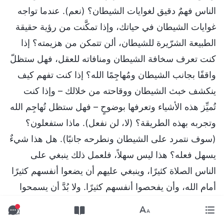
الناس فهمٌ دقيق لغوايات الشيطان؟ (نعم). عندما تواجه
غوايات الشيطان في حياتك، وإذا تمكَّنت من رؤية حقيقة
الطبيعة الشرّيرة للشيطان، ألن تتمكن من هزيمته؟ إذا
كنت تعرف سخافة الشيطان ومنافاته للعقل، فهل ستظلّ
واقفًا بجانب الشيطان ومُهاجِمًا الله؟ إذا كنت تفهم كيف
ينكشف خبث الشيطان ووقاحته من خلالك – وإذا كنت
تُميِّز هذه الأشياء وتعرفها بوضوحٍ – فهل ستظل تُهاجِم الله
وتجربه بهذه الطريقة؟ (لا، لن نفعل). ماذا ستفعلون؟
(سوف نتمرد على الشيطان ونطرحه جانبًا). هل هذا شيءٌ
يسهل فعله؟ هذا ليس سهلاً، فلعمل ذلك ينبغي على
الناس الصلاة كثيرًا، وينبغي عليهم أن يضعوا أنفسهم كثيرًا
أمام الله، وأن يفحصوا أنفسهم كثيرًا. ولا بُدَّ أن يسمحوا
بأن يأتي تأديب الله ودينونته وتوبيخه عليهم، وبهذه
الطريقة فقط سوف يحرِّر الناس أنفسهم تدريجيًّا من