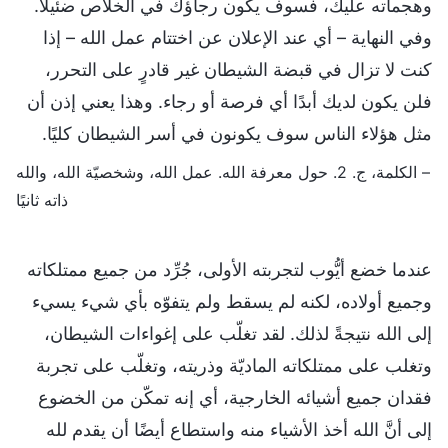
وهجماته عليك، فسوف يكون رجاؤك في الخلاص ضئيلًا.
وفي النهاية – أي عند الإعلان عن اختتام عمل الله – إذا
كنت لا تزال في قبضة الشيطان غير قادرٍ على التحرر،
فلن يكون لديك أبدًا أي فرصة أو رجاء. وهذا يعني إذن أن
مثل هؤلاء الناس سوف يكونون في أسر الشيطان كليًا.
– الكلمة، ج. 2. حول معرفة الله. عمل الله، وشخصيّة الله، والله
ذاته ثانيًا
عندما خضع أيُّوب لتجربته الأولى، جُرِّد من جميع ممتلكاته
وجميع أولاده، لكنه لم يسقط ولم يتفوّه بأي شيء يسيء
إلى الله نتيجةً لذلك. لقد تغلّب على إغواءات الشيطان،
وتغلب على ممتلكاته الماديّة وذريته، وتغلّب على تجربة
فقدان جميع أشيائه الخارجية، أي إنه تمكّن من الخضوع
إلى أنَّ الله أخذ الأشياء منه واستطاع أيضًا أن يقدم لله