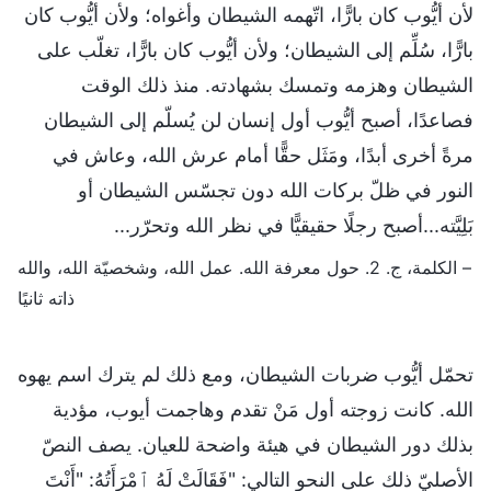
لأن أيُّوب كان بارًّا، اتّهمه الشيطان وأغواه؛ ولأن أيُّوب كان
بارًّا، سُلِّم إلى الشيطان؛ ولأن أيُّوب كان بارًّا، تغلّب على
الشيطان وهزمه وتمسك بشهادته. منذ ذلك الوقت
فصاعدًا، أصبح أيُّوب أول إنسان لن يُسلّم إلى الشيطان
مرةً أخرى أبدًا، ومَثَل حقًّا أمام عرش الله، وعاش في
النور في ظلّ بركات الله دون تجسّس الشيطان أو
بَلِيَّته...أصبح رجلًا حقيقيًّا في نظر الله وتحرّر...
– الكلمة، ج. 2. حول معرفة الله. عمل الله، وشخصيّة الله، والله
ذاته ثانيًا
تحمّل أيُّوب ضربات الشيطان، ومع ذلك لم يترك اسم يهوه
الله. كانت زوجته أول مَنْ تقدم وهاجمت أيوب، مؤدية
بذلك دور الشيطان في هيئة واضحة للعيان. يصف النصّ
الأصليّ ذلك على النحو التالي: "فَقَالَتْ لَهُ ٱمْرَأَتُهُ: "أَنْتَ