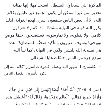
الماكرة التي سيحاول الشيطان استخدامها؛ إنها بمثابة
تحذير. من غير الممكن أن يكون الجميع غير عابئين بكلام
الله، إلا أن بعض الناس سيقعون أسرى لهذه الغواية. لذلك
يكرر الله قوله في النهاية مشددًا: "إذا كنتم لا تعرفون
كلامي، ولا تقبلونه، ولا تمارسونه، فستصبحون حتمًا موضع
توبيخي! وسوف تصيرون بالتأكيد ضحيَّة للشيطان!". هذه
هي نصيحة الله للبشر، ولكن في النهاية، كما تنبأ الله،
سيقع جزء من الناس حتمًا ضحايا الشيطان.
– الكلمة، ج. 1. ظهور الله وعمله. كشوفات أسرار "كلام الله إلى
الكون بأسره"، الفصل الثامن
(متى 4: 8-11) "ثُمَّ أَخَذَهُ أَيْضًا إِبْلِيسُ إِلَى جَبَلٍ عَالٍ جِدًّا،
وَأَرَاهُ جَمِيعَ مَمَالِكِ ٱلْعَالَمِ وَمَجْدَهَا، وَقَالَ لَهُ: "أُعْطِيكَ هَذِهِ
جَمِيعَهَا إِنْ خَرَرْتَ وَسَجَدْتَ لِي". حِينَئِذٍ قَالَ لَهُ يَسُوعُ: