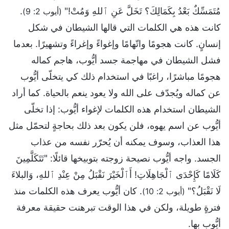
مُتَمَسِّكٌ بَعْدُ بِكَمَالِكَ؟ تَخَلَّ عَنِ ٱللهِ وَمُتْ!"
.
(أيوب 2: 9)
كانت هذه هي الكلمات التي قالها الشيطان في شكل
إنسانٍ. كانت هجومًا واتّهامًا وإغواءً وإغراءً وتشهيرًا. بعدما
فشل الشيطان في مهاجمة جسد أيُّوب، هاجم كماله
هجومًا مباشرًا، راغبًا في استخدام ذلك كي يتخلّى أيُّوب
عن كماله ويُجدّف على الله ولا يعود ينعم بالحياة. كما أراد
الشيطان استخدام هذه الكلمات لإغواء أيُّوب: إذا تخلّى
أيُّوب عن اسم يهوه، فلن يكون بعد ذلك بحاجةٍ لتحمّل مثل
هذا العذاب، وسوف يمكنه أن يُحرّر نفسه من عذاب
الجسد. واجه أيُّوب نصيحة زوجته بتوبيخها قائلًا: "تَتَكَلَّمِينَ
كَلَامًا كَإِحْدَى ٱلْجَاهِلَاتِ! أَٱلْخَيْرَ نَقْبَلُ مِنْ عِنْدِ ٱللهِ، وَالبلاءَ
لَا نَقْبَلُ؟"
. كان أيُّوب يعرف هذه الكلمات منذ
(أيوب 2: 10)
فترةٍ طويلة، ولكن في هذا الوقت تبرهنت حقيقة معرفة
أيُّوب بها.