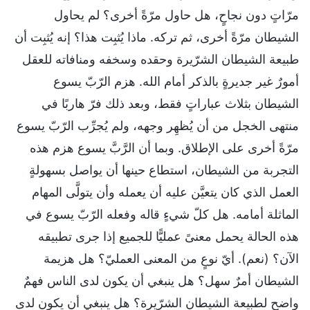
مرّاتٍ دون نجاحٍ، هل حاول مرّةً أخرى؟ لم يحاول
الشيطان مرّةً أخرى، ثم تركه. ماذا يُثبِت هذا؟ إنه يُثبِت أن
طبيعة الشيطان الشرّيرة وحقده وسخفه ومنافاته للعقل
أمورٌ غير جديرةٍ بالذكر أمام الله. هزم الرّبّ يسوع
الشيطان بثلاث عباراتٍ فقط، وبعد ذلك فرّ هاربًا في
منتهى الخجل من أن يُظهِر وجهه، ولم يُجرِّب الرّبّ يسوع
مرّةً أخرى على الإطلاق. وبما أن الرَّبَّ يسوع هزم هذه
التجربة من الشيطان، استطاع حينها أن يواصل بسهولةٍ
العمل الذي كان يتعيَّن عليه أن يعمله وأن يتولَّى المهام
الماثلة أمامه. هل كلّ شيءٍ قاله وفعله الرّبّ يسوع في
هذه الحالة يحمل معنىً عمليًّا للجميع إذا جرى تطبيقه
الآن؟ (نعم). أيّ نوعٍ من المعنى العمليّ؟ هل هزيمة
الشيطان أمرٌ سهل؟ هل ينبغي أن يكون لدى الناس فهمٌ
واضح لطبيعة الشيطان الشرّيرة؟ هل ينبغي أن يكون لدى