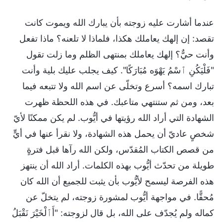
عندما أشارت عليه زوجته بأن يبارك الله ويموت كانت
تقصد: إن إلهك يعاملك هكذا، فلماذا لا تلعنه؟ ماذا تفعل
وأنت حيٌّ؟ إلهك يعاملك بمنتهى الظلم وما زلت تقول
"فَلْيَكُنِ ٱسْمُ يَهْوَه مُبَارَكًا". كيف يجلب عليك بلية وأنت
تبارك اسمه؟ أسرع وتخلّى عن اسم الله ولا تتبعه فيما
بعد، ومن ثم ستنتهي متاعبك. في هذه اللحظة ظهرت
الشهادة التي أراد الله رؤيتها في أيُّوب. لم يكن ممكنًا لأيّ
شخصٍ عاديّ أن يحمل هذه الشهادة، ولا نقرأ عنها في أيٍّ
من قصص الكتاب المُقدّس، ولكن الله رآها قبل فترةٍ
طويلة من تحدّث أيُّوب بهذه الكلمات. أراد الله أن ينتهز
هذه الفرصة ليسمح لأيُّوب بأن يثبت للجميع أن الله كان
مُحقًّا. في مواجهة أيُّوب لمشورة زوجته، لم يتخلّ عن
كماله ولم يُجدّف على الله، بل قال لزوجته: "أَٱلْخَيْرَ نَقْبَلُ