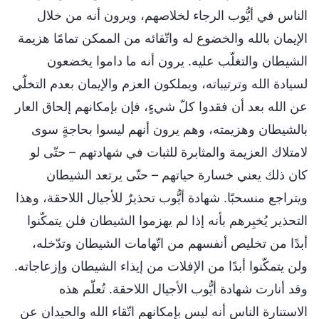
الناس في أيُّوب الرجاء لخلاصهم، ويرون أنه من خلال
الإيمان بالله والخضوع له واتّقائه من الممكن تمامًا هزيمة
الشيطان والتغلّب عليه. يرون أنه ما داموا يخضعون
لسيادة الله وترتيباته، ويملكون العزم والإيمان بعدم التخلّي
عن الله بعد أن فقدوا كلّ شيءٍ، فإن بإمكانهم إلحاق العار
بالشيطان وهزيمته، وهم يرون أنهم ليسوا بحاجةٍ سوى
لامتلاك العزيمة والمثابرة للثبات في شهادتهم – حتّى لو
كان ذلك يعني خسارة حياتهم – حتّى يرتعد الشيطان
ويتراجع منسحبًا. شهادة أيُّوب تحذيرٌ للأجيال اللاحقة، وهذا
التحذير يُخبِرهم بأنه إذا لم يهزموا الشيطان فلن يتمكّنوا
أبدًا من تخليص أنفسهم من اتّهامات الشيطان وتدّخله،
ولن يتمكّنوا أبدًا من الإفلات من إيذاء الشيطان وإزعاجاته.
وقد أنارت شهادة أيُّوب الأجيال اللاحقة. تُعلّم هذه
الاستنارة الناس أنه ليس بإمكانهم اتّقاء الله والحيدان عن