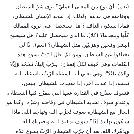
(نعم). أيّ نوعٍ من المعنى العمليّ؟ نرى شرّ الشيطان
ووقاحته في حديثه. ولذلك، إذا سجد الإنسان للشيطان،
فماذا ستكون العاقبة؟ هل سيحصل على ثروة الممالك
كلّها ومجدها؟ (كلا). ما الذي سيحصل عليه؟ هل سيصبح
البشر وقحين وهزليّين مثل الشيطان؟ (نعم). إذًا لن
يختلفوا عن الشيطان. ومن ثمَّ، قال الرّبّ يسوع هذه
الكلمات وهي مُهمّةٌ لكلّ إنسان: "لِلرَّبِّ إِلَهِكَ تَسْجُدُ وَإِيَّاهُ
وَحْدَهُ تَعْبُدُ"، وهي تعني أنه باستثناء الرّبّ، باستثناء الله
نفسه، إذا عبدت آخر، إذا سجدت للشيطان إبليس،
فسوف تتمرَّغ في القذارة عينها التي يتمرَّغ فيها الشيطان.
وعندئذٍ سوف تشابه الشيطان في وقاحته وشرِّه، وكما هو
الحال مع الشيطان، سوف تُجرِّب الله وتهاجم الله. ماذا
ستكون نهايتك إذًا؟ سوف يمقتك الله ويضربك الله
ويدمِّرك الله. بعد أن جرّب الشيطان الرّبّ يسوع عدّة