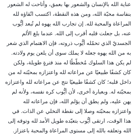
عناية الله بالإنسان والشعور بها بعمق، وأتاحت له الشعور
بنفاسة محبّة الله، ومن هذه النقطة، اكتسب اتّقاؤه لله
المراعاة والمحبة لله. إن تجارب الله يهوه لم تُبعد أيُّوب
عنه، بل جعلت قلبه أقرب إلى الله. عندما بلغ الألم
الجسديّ الذي تحمّله أيُّوب ذروته، فإن الاهتمام الذي شعر
به من الله يهوه جعله لا يملك سوى أن يلعن يوم ولادته.
لم يكن هذا السلوك مُخطّطًا له منذ فترةٍ طويلة، ولكن
كان كشفًا طبيعيًا عن مراعاته لله واعتزازه بمحبّته له من
داخل قلبه؛ كان كشفًا طبيعيًا نتج عن مراعاته لله واعتزازه
بمحبّته له. وبعبارة أخرى، لأن أيُّوب كره نفسه، ولأنه لم
يهن عليه، ولم يطق أن يؤلم الله، فإن مراعاته لله
واعتزازه بمحبّته وصلا إلى نقطة التخلي عن الذات. في
هذا الوقت، ارتقى أيُّوب بتعبّده طويل الأمد لله وتوقه إلى
الله وتعلقه بالله إلى مستوى المراعاة والمحبة باعتزاز.