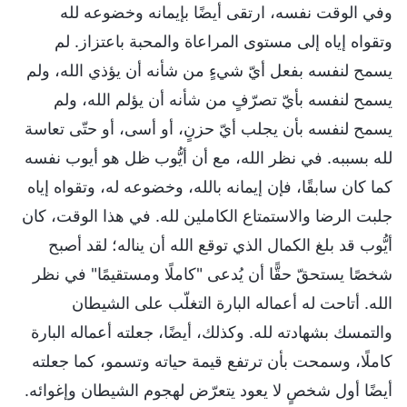
وفي الوقت نفسه، ارتقى أيضًا بإيمانه وخضوعه لله
وتقواه إياه إلى مستوى المراعاة والمحبة باعتزاز. لم
يسمح لنفسه بفعل أيّ شيءٍ من شأنه أن يؤذي الله، ولم
يسمح لنفسه بأيّ تصرّفٍ من شأنه أن يؤلم الله، ولم
يسمح لنفسه بأن يجلب أيّ حزنٍ، أو أسى، أو حتّى تعاسة
لله بسببه. في نظر الله، مع أن أيُّوب ظل هو أيوب نفسه
كما كان سابقًا، فإن إيمانه بالله، وخضوعه له، وتقواه إياه
جلبت الرضا والاستمتاع الكاملين لله. في هذا الوقت، كان
أيُّوب قد بلغ الكمال الذي توقع الله أن يناله؛ لقد أصبح
شخصًا يستحقّ حقًّا أن يُدعى "كاملًا ومستقيمًا" في نظر
الله. أتاحت له أعماله البارة التغلّب على الشيطان
والتمسك بشهادته لله. وكذلك، أيضًا، جعلته أعماله البارة
كاملًا، وسمحت بأن ترتفع قيمة حياته وتسمو، كما جعلته
أيضًا أول شخصٍ لا يعود يتعرّض لهجوم الشيطان وإغوائه.