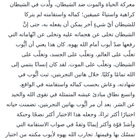
معركة الحياة والموت ضد الشيطان، ولّدت في الشيطان
كراهية واستياءً عميقين؛ كماله واستقامته لم يتركا
للشيطان أيّ شيءٍ آخر يمكن أن يفعله به، حتى إنَّ
الشيطان تخلى عن هجماته عليه وتخلى عن اتّهاماته التي
رفعها ضدّ أيوب أمام الله يهوه. كان هذا يعني أن أيُّوب
تغلّب على العالم، وتغلّب على الجسد، وتغلّب على
الشيطان، وتغلّب على الموت. لقد كان إنسانًا ينتمي إلى
الله تمامًا وكليًا. خلال هاتين التجربتين، ثبت أيُّوب في
شهادته، وعاش بحسب كماله واستقامته في الواقع،
واتسع نطاق مبادئ عيشه المتمثلة في تقوى الله والحيد
عن الشر. بعد أن مر أيُّوب بهاتين التجربتين، تضمنت حياته
اختبارًا أكثر ثراءً، وجعله هذا الاختبار أكثر نضجًا وحنكة
وأشدّ قوّة وأكثر إيمانًا وثقةً في صواب الاستقامة التي
تمسّك بها وقيمتها. تجارب الله يهوه لأيوب مكنته من اختبار