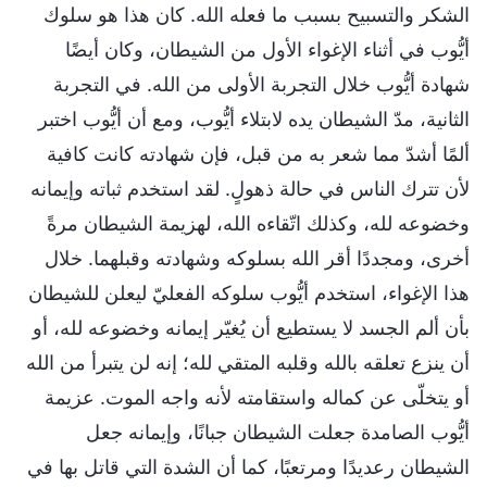
الشكر والتسبيح بسبب ما فعله الله. كان هذا هو سلوك
أيُّوب في أثناء الإغواء الأول من الشيطان، وكان أيضًا
شهادة أيُّوب خلال التجربة الأولى من الله. في التجربة
الثانية، مدّ الشيطان يده لابتلاء أيُّوب، ومع أن أيُّوب اختبر
ألمًا أشدّ مما شعر به من قبل، فإن شهادته كانت كافية
لأن تترك الناس في حالة ذهولٍ. لقد استخدم ثباته وإيمانه
وخضوعه لله، وكذلك اتّقاءه الله، لهزيمة الشيطان مرةً
أخرى، ومجددًا أقر الله بسلوكه وشهادته وقبلهما. خلال
هذا الإغواء، استخدم أيُّوب سلوكه الفعليّ ليعلن للشيطان
بأن ألم الجسد لا يستطيع أن يُغيّر إيمانه وخضوعه لله، أو
أن ينزع تعلقه بالله وقلبه المتقي لله؛ إنه لن يتبرأ من الله
أو يتخلّى عن كماله واستقامته لأنه واجه الموت. عزيمة
أيُّوب الصامدة جعلت الشيطان جبانًا، وإيمانه جعل
الشيطان رعديدًا ومرتعبًا، كما أن الشدة التي قاتل بها في