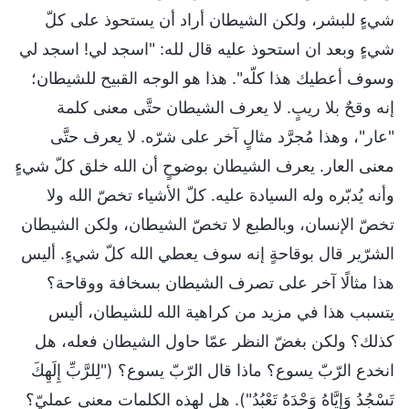
شيءٍ للبشر، ولكن الشيطان أراد أن يستحوذ على كلّ
شيءٍ وبعد ان استحوذ عليه قال لله: "اسجد لي! اسجد لي
وسوف أعطيك هذا كلّه". هذا هو الوجه القبيح للشيطان؛
إنه وقحٌ بلا ريبٍ. لا يعرف الشيطان حتَّى معنى كلمة
"عار"، وهذا مُجرَّد مثالٍ آخر على شرّه. لا يعرف حتَّى
معنى العار. يعرف الشيطان بوضوحٍ أن الله خلق كلّ شيءٍ
وأنه يُدبّره وله السيادة عليه. كلّ الأشياء تخصّ الله ولا
تخصّ الإنسان، وبالطبع لا تخصّ الشيطان، ولكن الشيطان
الشرّير قال بوقاحةٍ إنه سوف يعطي الله كلّ شيءٍ. أليس
هذا مثالًا آخر على تصرف الشيطان بسخافة ووقاحة؟
يتسبب هذا في مزيد من كراهية الله للشيطان، أليس
كذلك؟ ولكن بغضّ النظر عمّا حاول الشيطان فعله، هل
انخدع الرّبّ يسوع؟ ماذا قال الرّبّ يسوع؟ ("لِلرَّبِّ إِلَهِكَ
تَسْجُدُ وَإِيَّاهُ وَحْدَهُ تَعْبُدُ"). هل لهذه الكلمات معنى عمليّ؟