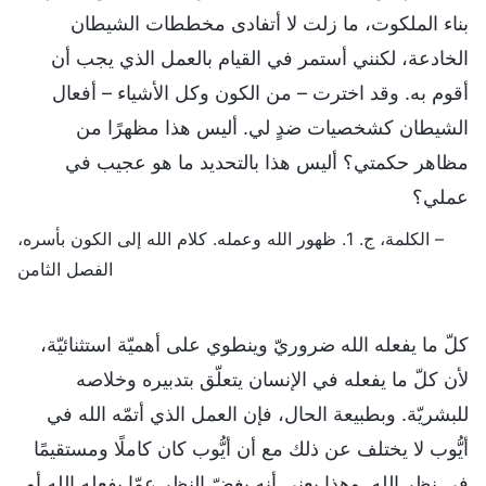
بناء الملكوت، ما زلت لا أتفادى مخططات الشيطان
الخادعة، لكنني أستمر في القيام بالعمل الذي يجب أن
أقوم به. وقد اخترت – من الكون وكل الأشياء – أفعال
الشيطان كشخصيات ضدٍ لي. أليس هذا مظهرًا من
مظاهر حكمتي؟ أليس هذا بالتحديد ما هو عجيب في
عملي؟
– الكلمة، ج. 1. ظهور الله وعمله. كلام الله إلى الكون بأسره،
الفصل الثامن
كلّ ما يفعله الله ضروريّ وينطوي على أهميّة استثنائيّة،
لأن كلّ ما يفعله في الإنسان يتعلّق بتدبيره وخلاصه
للبشريّة. وبطبيعة الحال، فإن العمل الذي أتمّه الله في
أيُّوب لا يختلف عن ذلك مع أن أيُّوب كان كاملًا ومستقيمًا
في نظر الله. وهذا يعني أنه بغضّ النظر عمّا يفعله الله أو