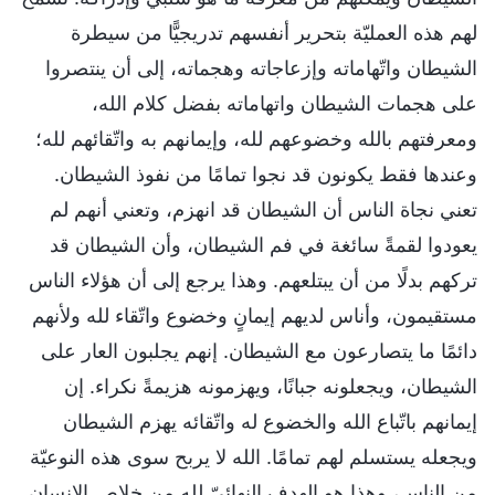
لهم هذه العمليّة بتحرير أنفسهم تدريجيًّا من سيطرة
الشيطان واتّهاماته وإزعاجاته وهجماته، إلى أن ينتصروا
على هجمات الشيطان واتهاماته بفضل كلام الله،
ومعرفتهم بالله وخضوعهم لله، وإيمانهم به واتّقائهم لله؛
وعندها فقط يكونون قد نجوا تمامًا من نفوذ الشيطان.
تعني نجاة الناس أن الشيطان قد انهزم، وتعني أنهم لم
يعودوا لقمةً سائغة في فم الشيطان، وأن الشيطان قد
تركهم بدلًا من أن يبتلعهم. وهذا يرجع إلى أن هؤلاء الناس
مستقيمون، وأناس لديهم إيمانٍ وخضوع واتّقاء لله ولأنهم
دائمًا ما يتصارعون مع الشيطان. إنهم يجلبون العار على
الشيطان، ويجعلونه جبانًا، ويهزمونه هزيمةً نكراء. إن
إيمانهم باتّباع الله والخضوع له واتّقائه يهزم الشيطان
ويجعله يستسلم لهم تمامًا. الله لا يربح سوى هذه النوعيّة
من الناس، وهذا هو الهدف النهائيّ لله من خلاص الإنسان.