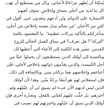
يُمكِنَهُ أن يُظهر مراعاةً لأعبائي، وكل مَن يستطيع أن يَهَب
كل ما لديه من أجلي بصدق وإخلاصٍ. سوف أهبهم
الاستنارة على الدوام، ولن أدعهم يبتعدون عني. أقول في
كثيرٍ من الأحيانِ "مَن منكم يبذل نفسه بإخلاص من أجلي،
سأبارككم بالتأكيد ببركات عظيمة". ما المقصود بكلمة
"البركة"؟ هل تعرف؟ في سياق العمل الحالي للروح
القدس، تشير هذه الكلمة إلى الأعباء التي أُعطيها لك.
وبالنسبة إلى أولئك الذين يستطيعون أن يحملوا عبئًا من
أجل الكنيسة، والذين يقدِّمون ذواتهم بإخلاص لأجلي، فإن
أعباءهم وإخلاصهم هما بركتان مني. وبالإضافة إلى ذلك،
فإن استعلاني لهم هو أيضًا بركةٌ منّي. وهذا لأن أولئك
الذين ليس لديهم الآن عبء لم يسبق لي أن عيّنتُهم ولم
أخترهم، بل حلّت عليهم لعناتي بالفعل. وبعبارة أخرى فإن
أولئك الذين سبق أن عيّنتُهم واخترتهم لهم نصيب في