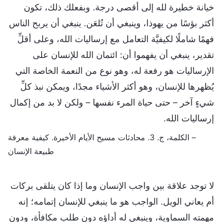
خيانة خطيرة لله إلى أقصى درجة. وبفعلك ذلك، تكون
أكثر بؤسًا من يهوذا، وينبغي أن تُلعَن. ينبغي أن يربح الناس
فهمًا شاملًا لكيفيَّة التعامل مع إرساليات الله، وعلى أقلِّ
تقدير، ينبغي أن يفهموا أن: ائتمان الله للإنسان على
الإرساليات هو رفعة له، وهو نوع من النعمة الخاصة التي
يُظهرها للإنسان، وهو أكثر الأشياء مجدًا، ويمكن نبذ كلِّ
شيءٍ آخر – حتى حياة المرء نفسها – ولكن لا بد من إكمال
إرساليات الله.
– الكلمة، ج. 3. محادثات مسيح الأيام الأخيرة. كيفية معرفة
طبيعة الإنسان
لا توجد علاقة بين واجب الإنسان وما إذا كان يتلقى بركات
أم يعاني الويل. الواجب هو ما ينبغي للإنسان إتمامه؛ إنه
مهمته السماوية، وينبغي له أداؤه دون طلب مكافأة، ودون