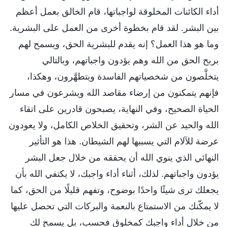
أداء الكائنات المخلوقة لواجباتها، قام الخالق بعمل أعظم
بين البشر. لقد قام بخطوة أخرى من العمل على البشرية.
وما هو هذا العمل؟ إنه يقدم للبشرية الحق، ويسمح لهم
بربح الحق من الله وهم يؤدون واجباتهم، وبالتالي
يتخلَّصون من شخصياتهم الفاسدة ويتطهَّرون، وهكذا،
فإنهم يتمكنون من إرضاء مقاصد الله ويشرعون في مسار
الحياة الصحيح، وفي النهاية، يصبحون قادرين على اتقاء
الله والحيد عن الشر، وتحقيق الخلاص الكامل، ولا يعودون
عرضة للآلام التي يسببها لهم الشيطان. هذا هو التأثير
النهائي الذي ينوي الله أن يحققه من خلال جعل البشر
يؤدون واجباتهم. لذلك، أثناء أداء واجبك، لا يكتفي الله بأن
يجعلك ترى شيئًا واحدًا بوضوح، وتفهم قليلًا من الحق، كما
لا يمكّنك من الاستمتاع بالنعمة والبركات التي تحصل عليها
من خلال أداء واجبك كمخلوق فحسب، بل يسمح لك