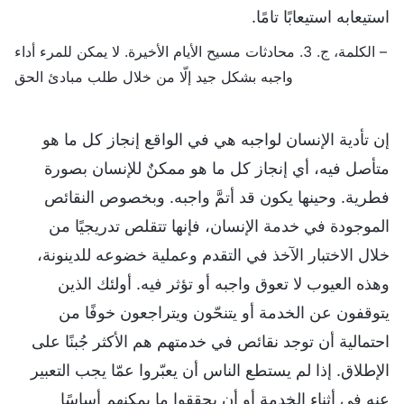
استيعابه استيعابًا تامًا.
– الكلمة، ج. 3. محادثات مسيح الأيام الأخيرة. لا يمكن للمرء أداء
واجبه بشكل جيد إلّا من خلال طلب مبادئ الحق
إن تأدية الإنسان لواجبه هي في الواقع إنجاز كل ما هو
متأصل فيه، أي إنجاز كل ما هو ممكنٌ للإنسان بصورة
فطرية. وحينها يكون قد أتمَّ واجبه. وبخصوص النقائص
الموجودة في خدمة الإنسان، فإنها تتقلص تدريجيًا من
خلال الاختبار الآخذ في التقدم وعملية خضوعه للدينونة،
وهذه العيوب لا تعوق واجبه أو تؤثر فيه. أولئك الذين
يتوقفون عن الخدمة أو يتنحّون ويتراجعون خوفًا من
احتمالية أن توجد نقائص في خدمتهم هم الأكثر جُبنًا على
الإطلاق. إذا لم يستطع الناس أن يعبّروا عمّا يجب التعبير
عنه في أثناء الخدمة أو أن يحققوا ما يمكنهم أساسًا