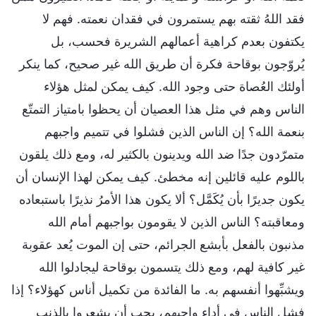
فقد اللهُ ثقته بهم يستمرون في فقدان نعمته. فهم لا
يكتفون بعدم كراهية أعمالهم الشريرة فحسب، بل
يُروّجون بوقاحة فكرة أن طريق الله غير صحيح، كما ينكر
أولئك العُصاة حتى وجود الله. كيف يمكن لمثل هؤلاء
الناس وهم في مثل هذا العصيان أن يحظوا بامتياز التمتّع
بنعمة الله؟ إن الناس الذين فشلوا في تتميم واجبهم
متمرّدون جدًا ضد الله ويدينون بالكثير له، ومع ذلك يلقون
باللوم عليه قائلين إنه مخطئ. كيف يمكن لهذا الإنسان أن
يكون جديرًا بأن يُكَمَّل؟ ألا يكون هذا الأمرُ نذيرًا باستبعاده
ومعاقبته؟ الناس الذين لا يقومون بواجبهم أمام الله
مذنبون بالفعل بأبشع الجرائم، حتى إن الموت يُعد عقوبة
غير كافية لهم، ومع ذلك يتسمون بوقاحة ليجادلوا الله
ويشبِّهوا أنفسهم به. ما الفائدة من تكميل أناس كهؤلاء؟ إذا
فشل الناس في أداء واجبهم، يجب أن يشعروا بالذنب