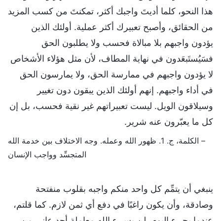
هذا النحو، كلما أديتَ واجبك أكثر، تمكنتَ من كسب المزيد
من الحقائق، وأصبح تعبيرك أكثر عملية. أولئك الذين
يؤدون واجبهم بلا مبالاة فحسب ولا يطلبون الحق
فسَيُستَبعَدون في نهاية المطاف، لأن مثل هؤلاء الأشخاص
لا يؤدون واجبهم في ممارسة الحق، ولا يمارسون الحق
في أداء واجبهم. إنهم أولئك الذين يبقون دون تغيير
وسيلاقون الويل. ليست تعبيراتهم غير نقية فحسب، بل إن
كل ما يعبّرون عنه شرير.
– الكلمة، ج. 1. ظهور الله وعمله. وجه الاختلاف بين خدمة الله
المتجسِّد وواجب الإنسان
ينبغي أن يتمِّم كل واحد منكم واجبه بقلوب منفتحة
وصادقة، وأن يكون راغبًا في دفع أي ثمن لازم. كما قلتم،
عندما يجيء اليوم، لن يسيء الله معاملة أحد عانى من