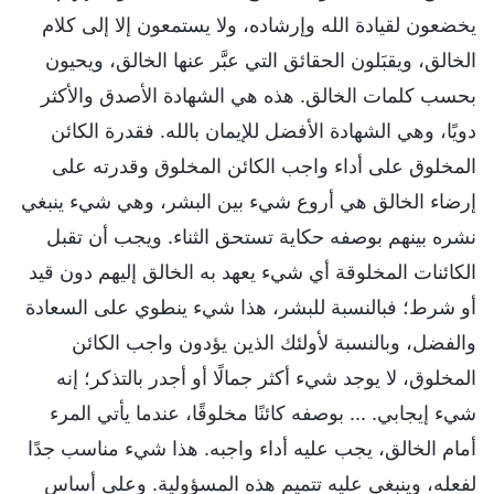
يخضعون لقيادة الله وإرشاده، ولا يستمعون إلا إلى كلام
الخالق، ويقبَلون الحقائق التي عبَّر عنها الخالق، ويحيون
بحسب كلمات الخالق. هذه هي الشهادة الأصدق والأكثر
دويًا، وهي الشهادة الأفضل للإيمان بالله. فقدرة الكائن
المخلوق على أداء واجب الكائن المخلوق وقدرته على
إرضاء الخالق هي أروع شيء بين البشر، وهي شيء ينبغي
نشره بينهم بوصفه حكاية تستحق الثناء. ويجب أن تقبل
الكائنات المخلوقة أي شيء يعهد به الخالق إليهم دون قيد
أو شرط؛ فبالنسبة للبشر، هذا شيء ينطوي على السعادة
والفضل، وبالنسبة لأولئك الذين يؤدون واجب الكائن
المخلوق، لا يوجد شيء أكثر جمالًا أو أجدر بالتذكر؛ إنه
شيء إيجابي. ... بوصفه كائنًا مخلوقًا، عندما يأتي المرء
أمام الخالق، يجب عليه أداء واجبه. هذا شيء مناسب جدًا
لفعله، وينبغي عليه تتميم هذه المسؤولية. وعلى أساس