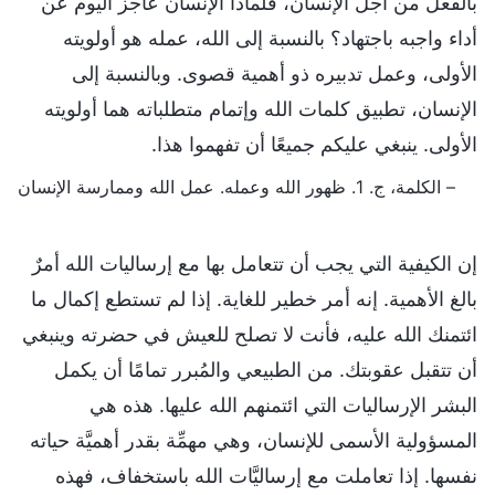
بالفعل من أجل الإنسان، فلماذا الإنسان عاجز اليوم عن
أداء واجبه باجتهاد؟ بالنسبة إلى الله، عمله هو أولويته
الأولى، وعمل تدبيره ذو أهمية قصوى. وبالنسبة إلى
الإنسان، تطبيق كلمات الله وإتمام متطلباته هما أولويته
الأولى. ينبغي عليكم جميعًا أن تفهموا هذا.
– الكلمة، ج. 1. ظهور الله وعمله. عمل الله وممارسة الإنسان
إن الكيفية التي يجب أن تتعامل بها مع إرساليات الله أمرٌ
بالغ الأهمية. إنه أمر خطير للغاية. إذا لم تستطع إكمال ما
ائتمنك الله عليه، فأنت لا تصلح للعيش في حضرته وينبغي
أن تتقبل عقوبتك. من الطبيعي والمُبرر تمامًا أن يكمل
البشر الإرساليات التي ائتمنهم الله عليها. هذه هي
المسؤولية الأسمى للإنسان، وهي مهمِّة بقدر أهميَّة حياته
نفسها. إذا تعاملت مع إرساليَّات الله باستخفاف، فهذه