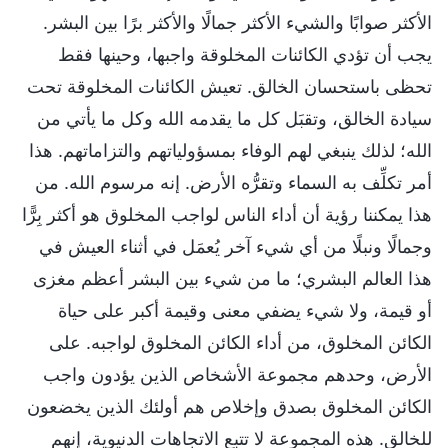
الأكثر صوابًا والشيء الأكثر جمالًا والأكثر برًا بين البشر.
يجب أن تؤدي الكائنات المخلوقة واجبها، وحينها فقط
تحظى باستحسان الخالق. تعيش الكائنات المخلوقة تحت
سيادة الخالق، وتقبَل كل ما يقدمه الله وكل ما يأتي من
الله؛ لذلك ينبغي لهم الوفاء بمسؤولياتهم والتزاماتهم. هذا
أمر تكلِّف به السماء وتقرُّه الأرض. إنه مرسوم الله. من
هذا يمكننا رؤية أن أداء الناس لواجب المخلوق هو أكثر بِرًّا
وجمالًا ونبلًا من أي شيء آخر يُعمَل في أثناء العيش في
هذا العالم البشري؛ ما من شيء بين البشر أعظم مغزى
أو قيمة، ولا شيء يضفي معنى وقيمة أكبر على حياة
الكائن المخلوق، من أداء الكائن المخلوق لواجبه. على
الأرض، وحدهم مجموعة الأشخاص الذين يؤدون واجب
الكائن المخلوق بصدق وإخلاص هم أولئك الذين يخضعون
للخالق. هذه المجموعة لا تتبع الاتجاهات الدنيوية، إنهم