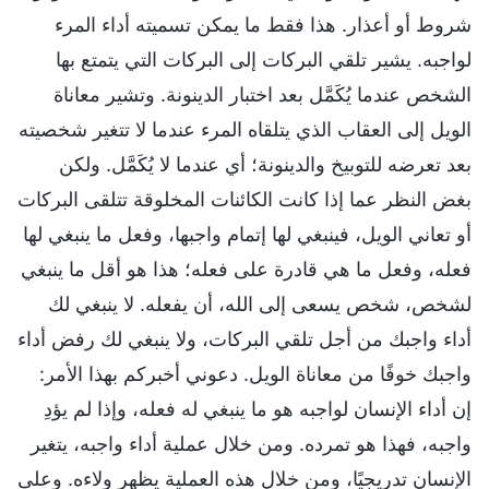
شروط أو أعذار. هذا فقط ما يمكن تسميته أداء المرء
لواجبه. يشير تلقي البركات إلى البركات التي يتمتع بها
الشخص عندما يُكَمَّل بعد اختبار الدينونة. وتشير معاناة
الويل إلى العقاب الذي يتلقاه المرء عندما لا تتغير شخصيته
بعد تعرضه للتوبيخ والدينونة؛ أي عندما لا يُكَمَّل. ولكن
بغض النظر عما إذا كانت الكائنات المخلوقة تتلقى البركات
أو تعاني الويل، فينبغي لها إتمام واجبها، وفعل ما ينبغي لها
فعله، وفعل ما هي قادرة على فعله؛ هذا هو أقل ما ينبغي
لشخص، شخص يسعى إلى الله، أن يفعله. لا ينبغي لك
أداء واجبك من أجل تلقي البركات، ولا ينبغي لك رفض أداء
واجبك خوفًا من معاناة الويل. دعوني أخبركم بهذا الأمر:
إن أداء الإنسان لواجبه هو ما ينبغي له فعله، وإذا لم يؤدِ
واجبه، فهذا هو تمرده. ومن خلال عملية أداء واجبه، يتغير
الإنسان تدريجيًا، ومن خلال هذه العملية يظهر ولاءه. وعلى