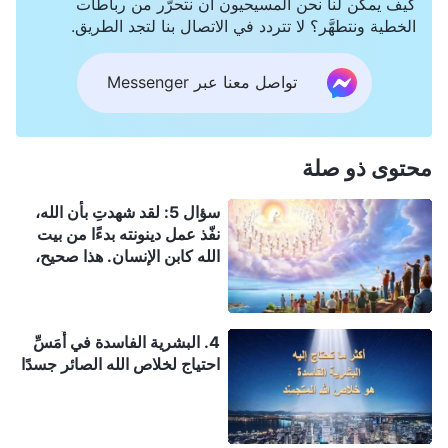
كيف يمكن لنا نحن المسيحيون أن نتحرَّر من رباطات
الخطية ونتطهَّر؟ لا تتردد في الاتصال بنا لتجد الطريق.
تواصل معنا عبر Messenger
محتوى ذو صلة
سؤال 5: لقد شهدتِ بأن الله،
نفّذ عمل دينونته بدءًا من بيت
الله كابن الإنسان. هذا صحيح،
ويتوافق مع نبوءة الكتاب
المقدس لكنّني لا أفهم هل بدء
هذه الدينونة من بيت الله هو
4. البشرية الفاسدة في أَمَسِّ
تمامًا مثل الدينونة أمام العرش
احتياج لخلاص الله الصائر جسدًا
العظيم الأبيض في سفر الرؤيا؟
نحن نؤمن بأنّ الدينونة أمام
العرش العظيم الأبيض هي لـغير
المؤمنين الذين هم من