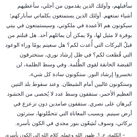
سأقبلهم، وأولئك الذين يقدمون من أجلي، سأعطيهم
أشياء تمتعهم. أولئك الذين يستمتعون بكلماتي سأباركهم؛
سيكونون هم الأعمدة في ملكوتي، وسيستمتعون في بيتي
بوفرة لا مثيل لها، ولا يمكن أن يماثلهم أحد. هل قبلتم من
قبلُ البركات التي أُعدت لكم؟ هل سعيتم يومًا وراء الوعود
التي قُطعت لكم؟ في ظل إرشاد نوري، ستخترقون
القبضة الخانقة لقوى الظُّلمة. وفي وسط الظلمة، لن
تخسروا إرشاد النور. ستكونون سادة كل شيء،
وستكونون غالبين أمام الشيطان. وعند سقوط بلد التنين
العظيم الأحمر، ستقفون وسط عدد لا يُحصى من الحشود
كبرهان على نصري. ستقفون صامدين دون تزعزع في
أرض سينيم. وبسبب المعاناة التي تتحمَّلونها، سترثون
بركاتي، وسوف تُشِعّون بنور مجدي في الكون بأسره.
– الكلمة، ج. 1. ظهور الله وعمله. كلام الله إلى الكون بأسره،