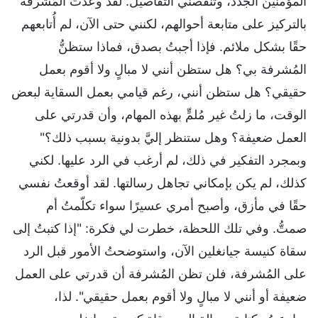
المؤمنين الجدد، وتنقُصني التفاصيل. لقد وعدتُ المُشرفة
بالتركيز على متابعة أحوالهم، لكنني حتى الآن، لم أُتابعهم
حقًا بشكل ملائم. فإذا أجبتُ بصدق، فماذا ستظنُّ
المُشرفة بي؟ هل ستظن أنني لا مبالٍ ولا أقوم بعمل
حقيقي؟ هل ستظن أنني، رغم قيامي بعمل السقاية لبعض
الوقت، ما زلتُ غير مُلمٍّ بهذه المهام، وأن قدرتي على
العمل ضعيفة؟ وهل ستنظر إليَّ بدونية بسبب ذلك؟"
وبمجرد التفكير في ذلك، لم أرغب في الرد عليها. لكني
كذلك، لم يكن بإمكاني تجاهل رسالتها. لقد أوقعتُ نفسي
حقًا في مأزق، وأصبح أمري عسيرًا سواء تكلّمتُ أم
صمتُّ. وفي تلك اللحظة، خطرت لي فكرة: "إذا كتبتُ إلى
سقاة كنيسة جيانغلين الآن، واستوضحتُ الأمور قبل الرد
على المُشرفة، فلن تظن المُشرفة أن قدرتي على العمل
ضعيفة أو أنني لا مبالٍ ولا أقوم بعمل حقيقي". لذا،