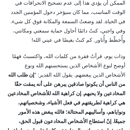
الممكن أن يؤدي هذا إلى عدم تصحيح الانحرافات في
الوقت المناسب، مما كان سيؤخر دخول المؤمنين الجدد
في الحياة. لقد وضعتُ السمعة والمكانة فوق كل شيء.
وفي واجبي، كنتُ دائمًا أحاول حماية سمعتي ومكانتي،
وأُخطّط وأُناور. كم كنتُ بغيضًا في عيني الله!
وذات يوم، قرأتُ فقرة من كلمات الله، واكتسبتُ فهمًا
أوضح لنوع الأشخاص الذين يستحسنهم الله ونوع
الأشخاص الذين يبغضهم. يقول الله القدير: "
إن طلب الله
من الناس أن يكونوا صادقين يبرهن على أنه يمقت حقًا
المخادعين ولا يحبهم. إن كراهية الله للأشخاص المخادعين
هي كراهية لطريقتهم في فعل الأشياء، وشخصياتهم،
ونواياهم، وأساليبهم المحتالة؛ فالله يبغض هذه الأمور
جميعًا. إنْ استطاع الأشخاص المخادعون قبول الحق،