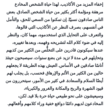
إخفاء المزيد من الأكاذيب. لهذا حياة الشخص المخادع
مرهقة ومؤلمة أكثر بكثير من حياة الشخص الصادق. بعض
الناس صادقون نسبيًا. إن تمكنوا من السعي للحق، والتأمل
في أنفسهم، بصرف النظر عن الأكاذيب التي قالوها،
والتعرف على التحايل الذي استخدموه، مهما كان، والنظر
إليه في ضوء كلام الله لتشريحه وفهمه، وبعدها تغييره،
عندها سيكونون قادرين على التخلُّص من الكثير من كذبهم
وتحايلهم في مدة لا تزيد عن بضع سنوات. سيصبحون حينئذ
أناسًا صادقين في الأساس. العيش بهذه الطريقة لا يجعلهم
خالين من الكثير من الألم والإرهاق فحسب، بل يجلب لهم
أيضًا السلام والسعادة. في كثير من الأمور، سيتحررون من
قيود الشهرة والربح والمكانة والغرور والكبرياء،
وسيعيشون على نحو طبيعي حياة حرة بلا قيد. لكن،
المخادعون لديهم دائمًا دوافع خفية وراء كلامهم وأفعالهم.