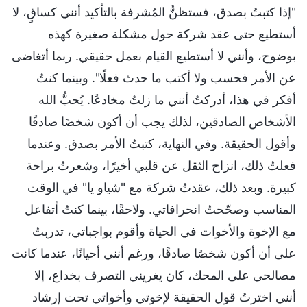
"إذا كتبتُ بصدق، فستظنُّ المُشرفة بالتأكيد أنني كساقٍ، لا
أستطيع حتى عقد شركة حول مشكلة صغيرة كهذه
بوضوح، وأنني لا أستطيع القيام بعمل حقيقي. ربما أتغاضى
عن الأمر فحسب ولا أكتب ما حدث فعلًا". وبينما كنتُ
أفكر في هذا، أدركتُ أنني ما زلتُ مخادعًا. يُحبُّ الله
الأشخاص الصادقين، لذلك يجب أن أكون شخصًا صادقًا
وأقول الحقيقة. وفي النهاية، كتبتُ الأمر بصدق. وعندما
فعلتُ ذلك، انزاح الثقل عن قلبي أخيرًا، وشعرتُ براحة
كبيرة. وبعد ذلك، عقدتُ شركة مع "شياو يا" في الوقت
المناسب وصحّحتُ انحرافاتي. ولاحقًا، بينما كنتُ أتفاعل
مع الإخوة والأخوات في الحياة وأقوم بواجباتي، تدربتُ
على أن أكون شخصًا صادقًا، ورغم أنني أحيانًا، عندما كانت
مصالحي على المحك، كان يغريني التصرف بخداع، إلا
أنني اخترتُ قول الحقيقة لإخوتي وأخواتي تحت إرشاد