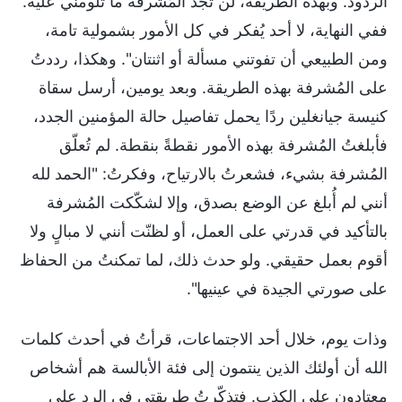
الردود. وبهذه الطريقة، لن تجد المُشرفة ما تلومني عليه.
ففي النهاية، لا أحد يُفكر في كل الأمور بشمولية تامة،
ومن الطبيعي أن تفوتني مسألة أو اثنتان". وهكذا، رددتُ
على المُشرفة بهذه الطريقة. وبعد يومين، أرسل سقاة
كنيسة جيانغلين ردًا يحمل تفاصيل حالة المؤمنين الجدد،
فأبلغتُ المُشرفة بهذه الأمور نقطةً بنقطة. لم تُعلّق
المُشرفة بشيء، فشعرتُ بالارتياح، وفكرتُ: "الحمد لله
أنني لم أُبلغ عن الوضع بصدق، وإلا لشكّكت المُشرفة
بالتأكيد في قدرتي على العمل، أو لظنّت أنني لا مبالٍ ولا
أقوم بعمل حقيقي. ولو حدث ذلك، لما تمكنتُ من الحفاظ
على صورتي الجيدة في عينيها".
وذات يوم، خلال أحد الاجتماعات، قرأتُ في أحدث كلمات
الله أن أولئك الذين ينتمون إلى فئة الأبالسة هم أشخاص
معتادون على الكذب. فتذكّرتُ طريقتي في الرد على