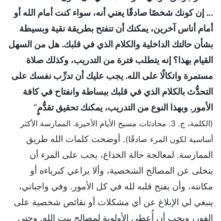
... إن كونك شخصًا صادقًا يعني أنه، سواء كنت أمام الله أو
أمام أناس آخرين، يمكنك أن تنفتح بطريقة نقية وبسيطة
بشأن حالتك الداخلية والكلام الذي في قلبك. هل من السهل
القيام بهذا؟ إنه يتطلب فترة من التدريب، وكذلك صلاة
مستمرة واتكالًا على الله. يجب عليك أن تدرِّب نفسك على
التحدُّث بالكلام الذي في قلبك ببساطة وانفتاح في كافة
الأمور. وبهذا النوع من التدريب، يمكنك تحقيق تقدُّمٍ
"
(الكلمة، ج. 3. محادثات مسيح الأيام الأخيرة. الممارسة الأكثر
. أوضحت كلمات الله طريق
أساسية لكون المرء صادقًا)
الممارسة. لمعالجة حالة الخداع، يجب على المرء أن
يتخلى عن المصالح الشخصية، وألا يراعي كبرياءه أو
مكانته، وأن يفتح قلبه لله في كل الأمور. وفي واجباتي،
ينبغي لي الإبلاغ عن أي مشكلات أو نقائص شخصية على
الفور، ويجب أن أُعطي الأولوية لمصالح بيت الله. وحتى