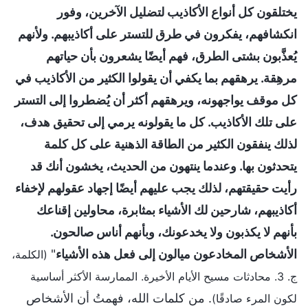
يختلقون كل أنواع الأكاذيب لتضليل الآخرين، وفور
انكشافهم، يفكرون في طرق للتستر على أكاذيبهم. ولأنهم
يُعذَّبون بشتى الطرق، فهم أيضًا يشعرون بأن حياتهم
مرهِقة. يرهقهم بما يكفي أن يقولوا الكثير من الأكاذيب في
كل موقف يواجهونه، ويرهقهم أكثر أن يُضطروا إلى التستر
على تلك الأكاذيب. كل ما يقولونه يرمي إلى تحقيق هدف،
لذلك ينفقون الكثير من الطاقة الذهنية على كل كلمة
يتحدثون بها. وعندما ينتهون من الحديث، يخشون أنك قد
رأيت حقيقتهم، لذلك يجب عليهم أيضًا إجهاد عقولهم لإخفاء
أكاذيبهم، شارحين لك الأشياء بمثابرة، محاولين إقناعك
بأنهم لا يكذبون ولا يخدعونك، وبأنهم أناس صالحون.
الأشخاص المخادعون ميالون إلى فعل هذه الأشياء
"
(الكلمة،
ج. 3. محادثات مسيح الأيام الأخيرة. الممارسة الأكثر أساسية
. من كلمات الله، فهمتُ أن الأشخاص
لكون المرء صادقًا)