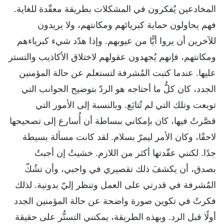
المخادعين يُفكرون في المشكلات بطريقة معقّدة للغاية.
فهم يحاولون حماية كبريائهم ومكانتهم، ولا يريدون
للآخرين أن يروا أيًّا من عيوبهم. وإذا هدّد شيء كبرياءهم
ومكانتهم، فإنهم يُجهدون عقولهم لاختلاق الأكاذيب والتستر
عليها. عندما كتبت المُشرفة لتستعلم عن حالة المؤمنين
الجدد، كان كلُّ ما أحتاجه هو الردّ بتوضيح الجوانب التي
توبعت وتلك التي لم تُتابَع. وبالنسبة إلى الأمور التي
قصَّرتُ فيها، كان بإمكاني ببساطة أن أُسارع إلى تصحيحها
لاحقًا، وكان الأمر ليمرّ بسلام. لقد كانت مسألة بسيطة
جدًا. لكنني عقّدتها أكثر من اللازم. خشيتُ إن أجبتُ
بصدق، أن يكشفَ ذلك تقصيري في واجبي، وأن تشُكّ
المُشرفة في قدرتي على العمل وتنظر إليّ بدونية. لذلك
فكرتُ في تكوين صورة واضحة عن حالة المؤمنين الجدد
أولًا قبل الرد. وبهذه الطريقة، يمكنني التستُّر على حقيقة