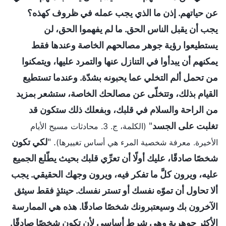
عن حياتهم. إذن ما الذي يجب عمله في ظروف كهذه؟
يجب أن يقبل الناس الحق. ما لم يفهموا الحق، لن
يستطيعوا رؤية جوهر مصالحهم الخاصة وعندها فقط
يمكنهم أن يبدأوا في التنازل عنها والتمرد عليها، ويتمكنوا
من تحمل ألم التخلي عما يحبونه بشدّة. وعندما تستطيع
القيام بذلك، وتتخلّى عن مصالحك الخاصة، ستشعر بمزيد
من الراحة والسلام في قلبك، وبفعلك ذلك ستكون قد
تغلبت على الجسد
"
(الكلمة، ج. 3. محادثات مسيح الأيام
. "
لكي تكون
الأخيرة. معرفة شخصية المرء هي أساس تغييرها)
شخصًا صادقًا، عليك أولًا أن تعرِّي قلبك بحيث يطّلع الجميع
عليه، ويرون كلَّ ما تفكر فيه، ويرون وجهك الحقيقي. يجب
ألا تحاول أن تموّه نفسك أو تستر نفسك. حينئذٍ فقط سيثق
الآخرون بك وسيعتبرونك شخصًا صادقًا. هذه هي الممارسة
الأكثر جوهرية وهي شرط أساسي لأن تكون شخصًا صادقًا.