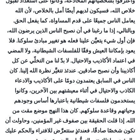
واعترفوا بشخصياتهم المخادعة، وكانوا على استعداد لقبول
خلاص الله، فسيكون لديهم أيضًا أمل بالخلاص، لأن الله
يعامل الناس جميعًا على قدم المساواة، كما يفعل الحق.
وبالتالي، إذا ما رغبنا في أن نصبح الناس الذين يرضون الله،
فإن أول شيء يتعيَّن علينا فعله هو تغيير مبادئ سلوكنا. فلا
يعود بإمكاننا العيش وفقًا للفلسفات الشيطانية، ولا المضي
في اعتماد الأكاذيب والاحتيال. لا بدّ لنا من التخلّي عن كل
أكاذيبنا وأن نصبح صادقين. عندئذ تتغيَّر نظرة الله إلينا. كان
الناس في السابق يعتمدون دومًا على الأكاذيب والادعاء
الكاذب والاحتيال في أثناء معيشتهم بين الآخرين، وكانوا
يستخدمون فلسفات شيطانية باعتبارها أساس وجودهم
وحياتهم وقاعدة سلوكهم. كان هذا النهج موضع مقت من
الله. إذا قلت الحقيقة بين صفوف غير المؤمنين، وحاولت أن
تكون شخصًا صادقًا، فعندئذٍ ستتعرَّض للافتراء والحكم عليك