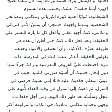
لحائها" و"الإنسان يترك اسمه وراءه أينما كان مثلما تصيح
الإوزة أينما حلقت". عشتُ بحسب هذه السموم
الشيطانية، مُوليًا أهمية كبيرة لكبريائي ومكانتي ومصالحي
الشخصية. ومهما واجهتُ، فبمجرد أن يمسَّ الأمر كبريائي
ومكانتي، كنتُ أُجهد عقلي وأفعل كل ما يلزم للتستر على
الحقيقة. وبعد فعل ذلك، كنتُ حتى أظن أن هذه هي
طريقة تصرُّف الأذكياء، وأن الحمقى والأغبياء وحدهم
يقولون الحقيقة. أتذكر عندما كنتُ في المدرسة، ذات
مرة، اختلطت عليَّ الفروض المدرسية وتركتُ جزءًا منها
دون إنجاز. خشيتُ أن أُشوّه صورتي كتلميذ نجيب في
عينيّ المعلم، فكذبتُ عليه قائلًا إنني نسيتُ فرضي في
المنزل، ثم ذهبتُ إلى المنزل في وقت الغداء لأُنهيه على
عجل وسلّمتُه بعد ظهر ذلك اليوم. ومن أجل حفظ ماء
وجهي وحماية مكانتي، تماديتُ في الكذب والمراوغة أكثر