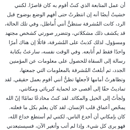
أن عمل المتابعة الذي كنتُ أقوم به كان قاصرًا. لكنني
خشيتُ أيضًا أنه إن انتظرتُ حتى أفهم الوضع بوضوح قبل
الرد، كانت المُشرفة ستظنُّ أنني أُماطل، وفي تلك الحالة،
قد يكشف ذلك مشكلاتي، وتتضرر صورتي كشخص مجتهد
ومسؤول. لذلك كذبتُ على المُشرفة، قائلًا إن هناك أمرًا
واحدًا فقط لم أُتابعه. وفي الوقت نفسه، سارعتُ بكتابة
رسالة إلى السقاة للحصول على معلومات عن المؤمنين
الجدد، ثم أبلغتُ المُشرفة بالمعلومات التي جمعتها،
وتظاهرتُ أمامها لأجعلها تظنُّ أنني أقوم بعمل حقيقي. لقد
تماديتُ حقًا إلى أقصى حد لحماية كبريائي ومكانتي،
ولجأتُ إلى الحيل والمكائد. لقد كنتُ مخادعًا تمامًا! إنّ الله
يمحّص أعماق قلب الإنسان. لقد كان يعلم بكل ما فعلته.
كان بإمكاني أن أخدع الناس، لكنني لم أستطع خداع الله،
فهو يرى كل شيء. وإذا لم أتب وأتغير الآن، فسيستبعدني