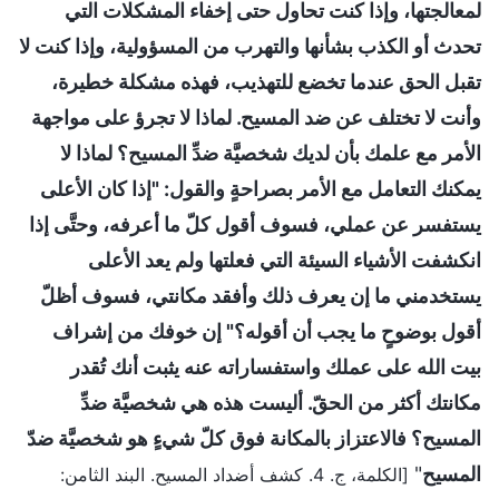
لمعالجتها، وإذا كنت تحاول حتى إخفاء المشكلات التي
تحدث أو الكذب بشأنها والتهرب من المسؤولية، وإذا كنت لا
تقبل الحق عندما تخضع للتهذيب، فهذه مشكلة خطيرة،
وأنت لا تختلف عن ضد المسيح. لماذا لا تجرؤ على مواجهة
الأمر مع علمك بأن لديك شخصيَّة ضدِّ المسيح؟ لماذا لا
يمكنك التعامل مع الأمر بصراحةٍ والقول: "إذا كان الأعلى
يستفسر عن عملي، فسوف أقول كلّ ما أعرفه، وحتَّى إذا
انكشفت الأشياء السيئة التي فعلتها ولم يعد الأعلى
يستخدمني ما إن يعرف ذلك وأفقد مكانتي، فسوف أظلّ
أقول بوضوحٍ ما يجب أن أقوله؟" إن خوفك من إشراف
بيت الله على عملك واستفساراته عنه يثبت أنك تُقدر
مكانتك أكثر من الحقّ. أليست هذه هي شخصيَّة ضدِّ
المسيح؟ فالاعتزاز بالمكانة فوق كلّ شيءٍ هو شخصيَّة ضدّ
المسيح
"
[الكلمة، ج. 4. كشف أضداد المسيح. البند الثامن: