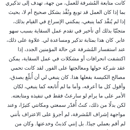
كانت متابعة المُشرفة للعمل، من جهة، تهدف إلى تذكيري
بما إذا كان العمل قد توبع ونُفِّذ بشكل صحيح أم لا، بحيث
إذا لم يُنفَّذ كما ينبغي، يمكنني الإسراع في القيام بذلك،
متجنّبًا بذلك أي تأخير في تقدم عمل السقاية بسبب سهو
عابر. كان هذا بمثابة تذكير ومساعدة لي. علاوة على ذلك،
عند استفسار المُشرفة عن حالة المؤمنين الجدد، إذا
اكتشفت انحرافات أو مشكلات في عمل السقاية، يمكن
عقد شركة حولها ومعالجتها على الفور. لقد كانت تحمي
مصالح الكنيسة بفعلها هذا. كان ينبغي لي أن أُبلّغ بصدق،
وأقول كل ما أعرفه، وأما ما لم أُتابعه كما ينبغي، لكان
الأمر على ما يرام لو سارعتُ فقط في تنفيذه ومتابعته.
لكن بدلًا من ذلك، كنتُ أُقدّر سمعتي ومكانتي كثيرًا، وعند
مواجهة إشراف المُشرفة، لم أجرؤ على الاعتراف بأنني
لم أقم بعملي جيدًا. بل إنني كذبتُ وخدعتها. وكان من