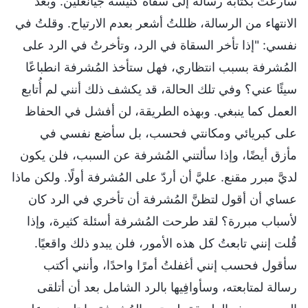
سارعتُ بكتابة رسالة إلى سقاة كنيسة جيانغلين. وبعد
الانتهاء من الرسالة، ظللتُ أشعر بعدم الارتياح. وقلتُ في
نفسي: "إذا تأخر السقاة في الرد، وتأخرتُ في الرد على
المُشرفة بسبب انتظاري، فهل ستأخذ المُشرفة انطباعًا
سيئًا عني؟ وفي تلك الحالة، قد يكشف ذلك أنني لم أُتابع
العمل كما ينبغي. وبهذه الطريقة، لن أفشل في الحفاظ
على كبريائي ومكانتي فحسب، بل سأضع نفسي في
مأزق أيضًا، وإذا سألتني المُشرفة عن السبب، فلن يكون
لديَّ مبرر مقنع. عليَّ أن أردّ على المُشرفة أولًا. ولكن ماذا
عساي أن أقول لتظنَّ المُشرفة أن تأخري في الرد كان
لأسباب مبررة؟ لقد طرحت المُشرفة أسئلة كثيرة، وإذا
قُلت إنني تابعتُ كل هذه الأمور، فلن يبدو ذلك واقعيًا.
سأقول فحسب إنني أغفلتُ أمرًا واحدًا، وأنني أكتب
رسالة لمتابعته، وسأوافِيها بالرد الشامل بعد أن أتلقى