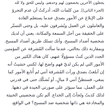
يجعلون الآخرين يخضعون لهم وحدهم، وليس للحق ولا لله
. من كلمات الله، أدركتُ أن عدم التجرؤ
(الجزء الثاني)]
على الإبلاغ عن الأمور بصدق عندما يستعلم القادة
والعاملون عن العمل ويُشرفون عليه، بل وحتى التستّر
على الحقيقة من أجل السمعة والمكانة، يعني أن لديك
شخصية أضداد المسيح، وأنك تسلك طريق أضداد المسيح.
وبمقارنة ذلك بحالتي، عندما سألت المُشرفة عن المؤمنين
الجدد الذين كنتُ مسؤولًا عنهم، كان هناك الكثير من
الأمور التي لم يكن لديّ فهم واضح لها، لكنني خشيتُ أنه
إن أبلغتُ بصدق ورأت المُشرفة أنني لم أُتابع الأمور كما
ينبغي، فستظنُّ أنني لا مبالٍ، أو تُشكّك حتى في قدرتي
على العمل، مما سيؤثر على صورتي الجيدة في ذهنها.
لذلك كذبتُ ولجأتُ إلى الخداع. ألم تكن شخصيتي الخبيثة
والمخادعة هي ذاتها شخصية ضد المسيح؟ في الواقع،