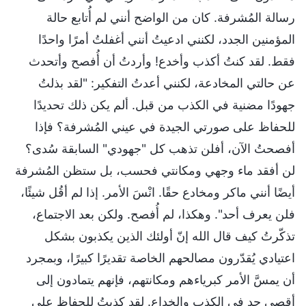
رسالة المُشرفة. كان من الواضح أنني لم أُتابع حالة
المؤمنين الجدد، لكنني ادعيتُ أنني أغفلتُ أمرًا واحدًا
فقط. لقد كنتُ أكذب وأخدع! وأردتُ أن أُفصح وأتحدث
عن حالتي المخادعة، لكنني أعدتُ التفكير: "لقد بذلتُ
جهودًا مضنية في الكذب من قبل. ألم يكن ذلك تحديدًا
للحفاظ على صورتي الجيدة في عيني المُشرفة؟ فإذا
أفصحتُ الآن، أفلن تذهب كل "جهودي" السابقة سُدى؟
لن أفقد ماء وجهي ومكانتي فحسب، بل ستظن المُشرفة
أيضًا أنني ماكر ومخادع حقًا. انْسَ الأمر. إذا لم أقُل شيئًا،
فلن يعرف أحد". وهكذا، لم أُفصح. ولكن بعد الاجتماع،
تذكّرتُ كيف قال الله إنّ أولئك الذين يكذبون بشكل
اعتيادي يُقدّرون مصالحهم الخاصة تقديرًا كبيرًا، وبمجرد
أن يمسَّ الأمر كبرياءهم ومكانتهم، فإنهم يتمادون إلى
أقصى حد في الكذب والخداع. لقد كذبتُ للحفاظ على