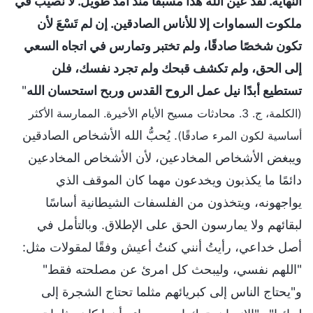
النهاية. لقد عين الله هذا مسبقًا منذ أمد طويل. لا نصيب في
ملكوت السماوات إلا للأناس الصادقين. إن لم تَسْعَ لأن
تكون شخصًا صادقًا، ولم تختبر وتمارس في اتجاه السعي
إلى الحق، ولم تكشف قبحك ولم تجرد نفسك، فلن
تستطيع أبدًا نيل عمل الروح القدس وربح استحسان الله
"
(الكلمة، ج. 3. محادثات مسيح الأيام الأخيرة. الممارسة الأكثر
. يُحبُّ الله الأشخاص الصادقين
أساسية لكون المرء صادقًا)
ويبغض الأشخاص المخادعين، لأن الأشخاص المخادعين
دائمًا ما يكذبون ويخدعون مهما كان الموقف الذي
يواجهونه، ويتخذون من الفلسفات الشيطانية أساسًا
لبقائهم ولا يمارسون الحق على الإطلاق. وبالتأمل في
أصل خداعي، رأيتُ أنني كنتُ أعيش وفقًا لمقولات مثل:
"اللهم نفسي، وليبحث كل امرئ عن مصلحته فقط"
و"يحتاج الناس إلى كبريائهم مثلما تحتاج الشجرة إلى