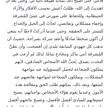
فأكثر، حتى أصبح ذلك بمثابة طبيعة ثانية لي. وحتى بعد أن
اهتديتُ إلى الله، ظللتُ أعيش بحسب الأفكار والآراء
الشيطانية. وللحفاظ على صورتي في عينيّ المُشرفة
وإخفاء مشكلاتي ونقائصي، لجأتُ إلى الحيل والخداع
للتستر على الحقيقة. وحتى عندما أدركتُ لاحقًا أنه ينبغي
أن أكون شخصًا صادقًا وأعقد شركة بصراحة، خشيتُ أن
تذهب كل جهودي السابقة سُدى إن أفصحت، وأن تظنَّ
المُشرفة أنني ماكر ومخادع تمامًا. لذلك لم أرغب في
التحدث بصدق. يُحبُّ الله الأشخاص الصادقين، لأنهم
يملكون الشجاعة لتحمل المسؤولية عند مواجهة
المشكلات، ويملكون الشجاعة لمواجهة نقائصهم عند
كشفها، وبعد ذلك، يمكنهم طلب الحق ومعالجة هذه
الأمور. وعندما يقوم هؤلاء الأشخاص بواجباتهم، يصبح
استيعابهم للمبادئ أفضل فأفضل، وتصبح نتائجهم أفضل