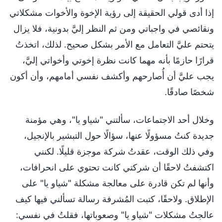
إذا أدى قولي الحقيقة إلى رؤية الإخوة والأخوات مشكلاتي
ونقائصي في واجباتي ومن ثم النظر إليَّ بدونية، فلا يزال
يتحتم عليَّ التعامل مع الأمر بشكل صحيح. لذلك، اتخذتُ
قرارًا حازمًا بأنه مهما كانت نظرة إخوتي وأخواتي إليَّ،
يجب عليَّ أن أُصارحهم وأكشف نفسي أمامهم، وأن أكون
شخصًا صادقًا.
وخلال أحد الاجتماعات، سألتني "شياو يا"، وهي مؤمنة
جديدة كنتُ مسؤولًا عنها، سؤالًا حول التبشير بالإنجيل،
وفي ذلك الوقت، عقدتُ شركة موجزة قليلًا. لكنني
اكتشفتُ لاحقًا أن شركتي كانت تحتوي على انحرافات،
وأنها لم تكن قادرة على معالجة مشكلة "شياو يا" على
الإطلاق. ولاحقًا، كتبت المُشرفة رسالة تسألني فيها كيف
عالجتُ مشكلات "شياو يا" وصعوباتها، فقلتُ في نفسي: