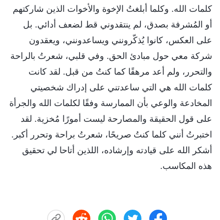
كلمات الله. وكلما أبلغتُ الإخوة والأخوات الذين شاركتهم
أو المُشرفة بصدق، لم ينتقدوني قط لضعف أدائي. بل
على العكس، كانوا يُذكّرونني ويساعدونني، ويعقدون
شركة معي حول مبادئ الحق. وفي قلبي، شعرتُ بالراحة
والتحرر، ولم أعد مرهقًا كما كنتُ من قبل. لقد كانت
كلمات الله هي التي ساعدتني على إدراك شخصيتي
المخادعة والوعي بأن الممارسة وفقًا لكلمات الله والجرأة
على قول الحقيقة والمصارحة ليست أمورًا مُخزية. لقد
اختبرتُ أنني كلما كنتُ صريحًا، شعرتُ براحة وتحرر أكبر.
أشكر الله على قيادته وإرشاده، اللذين أتاحا لي تحقيق
هذه المكاسب.