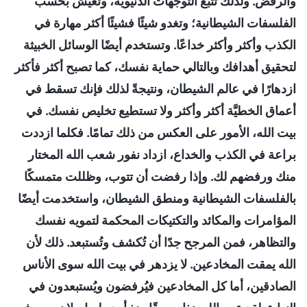
والرفض. ولذلك تتبع التوجُّهات الدنيوية، وتعيش بحسب
الفلسفات الشيطانية؛ وتغدو شيئًا فشيئًا أكثر مهارة في
الكذب وأكثر وأكثر خداعًا. وتستخدم أيضًا الوسائل الخبيثة
لتحقيق أهدافك وبالتالي حماية نفسك، كما تصبح أكثر فأكثر
ازدهارًا في عالم الشيطان، ونتيجةً لذلك فإنك تسقط في
أعماق الخطيَّة أكثر وأكثر ولا تستطيع تخليص نفسك. في
بيت الله، الأمور على العكس من ذلك تمامًا. فكلما ازددت
براعة في الكذب والخداع، ازداد نفور شعب الله المختار
منك ورفضهم لك. وإذا رفضت أن تتوب، وظللت متمسكًا
بالفلسفات الشيطانية ومنطق الشيطان، واستخدمت أيضًا
المؤامرات والمكائد والتكتيكات المحكمة لتمويه نفسك
والتظاهر، فمن المرجح جدًا أن تُكشف وتُستبعد. ذلك لأن
الله يمقت المخادعين. لا يزدهر في بيت الله سوى الأناس
الصادقين، أما كل المخادعين فيُرفضون ويُستبعدون في