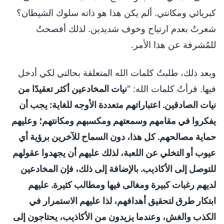
كبريائي ومكانتي. ألم يكن هذا هو ذاته سلوك الشيطان؟
شعرتُ بعدم ارتياح وخوف شديدين. لذلك أفصحتُ
للمُشرفة عن هذا الأمر.
وبعد ذلك، طلبتُ كلمات الله المتعلقة بحالتي لكي أدخل
فيها. قرأتُ كلمات الله: "
نيات المخادعين أكثر تعقيدًا من
نيات الصادقين. اعتباراتهم متعددة الأوجه للغاية: يجب أن
يفكروا في مقامهم وسمعتهم ومكسبهم ومكانتهم؛ وعليهم
حماية مصالحهم. كل هذا، دون السماح للآخرين برؤية أي
عيوب أو التخلي عن اللعبة، لذلك عليهم أن يجهدوا عقولهم
للتوصل إلى الأكاذيب. بالإضافة إلى ذلك، فإن المخادعين
لديهم رغبات كبيرة ومغالى فيها ومطالب كثيرة. عليهم
ابتكار طرق لتحقيق أهدافهم، لذا عليهم الاستمرار في
الكذب والغش، وعندما يزيدون من الأكاذيب، يحتاجون إلى