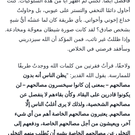
فأفضل أيضًا. لكنني لم أُظهر أيًّا من هذه السلوكيات. كنتُ
أحاول دائمًا التخفي والتستر على عيوبي، بل وحاولتُ
خداع إخوتي وأخواتي. بأي طريقة كان لما عشتُه أيُّ شبهٍ
بشخص صادق؟ لقد كانت صورة شيطان معوجّة ومخادعة.
وإذا ظللتُ غير تائب، فمن المؤكد أن الله سيزدريني
وسأفقد فرصتي في الخلاص.
ولاحقًا، قرأتُ فقرتين من كلمات الله ووجدتُ طريقًا
للممارسة. يقول الله القدير: "
يظن الناس أنه بدون
مصالحهم – بمعنى إن كانوا سيخسرون مصالحهم – لن
يكونوا قادرين على البقاء. وكأن بقاءهم لا ينفصل عن
مصالحهم الشخصية، ولذلك لا يرى أغلبُ الناس إلَّا
مصالحهم. يعتبرون مصالحهم الخاصة أهم من أي شيء
آخر، ويعيشون من أجل مصالحهم الخاصة، ودفعهم إلى
التخلي عن مصالحهم الخاصة يشبه أن يُطلب منهم التخلي