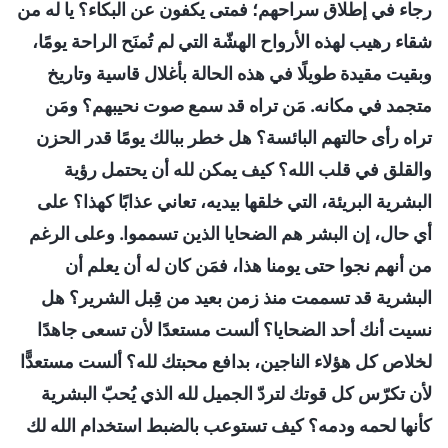
رجاء في إطلاق سراحهم؛ فمتى يكفون عن البكاء؟ يا له من
شقاء رهيب لهذه الأرواح الهشّة التي لم تُمنَح الراحة يومًا،
وبقيت مقيدة طويلًا في هذه الحالة بأغلال قاسية وتاريخ
متجمد في مكانه. مَن تراه قد سمع صوت نحيبهم؟ ومَن
تراه رأى حالتهم البائسة؟ هل خطر ببالك يومًا قدر الحزن
والقلق في قلب الله؟ كيف يمكن لله أن يحتمل رؤية
البشرية البريئة، التي خلقها بيديه، تعاني عذابًا كهذا؟ على
أي حال، إن البشر هم الضحايا الذين تسمموا. وعلى الرغم
من أنهم نجوا حتى يومنا هذا، فمَن كان له أن يعلم أن
البشرية قد تسممت منذ زمن بعيد من قِبل الشرير؟ هل
نسيت أنك أحد الضحايا؟ ألست مستعدًا لأن تسعى جاهدًا
لخلاص كل هؤلاء الناجين، بدافع محبتك لله؟ ألست مستعدًّا
لأن تكرّس كل قوتك لتردّ الجميل لله الذي يُحبّ البشرية
كأنها لحمه ودمه؟ كيف تستوعب بالضبط استخدام الله لك