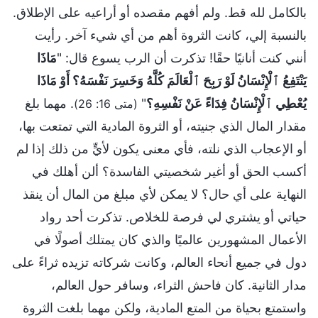
بالكامل لله قط. ولم أفهم مقصده أو أراعيه على الإطلاق.
بالنسبة إلي، كانت الثروة أهم من أي شيء آخر. رأيت
أنني كنت أنانيًا حقًا! تذكرت أن الرب يسوع قال: "
مَاذَا
يَنْتَفِعُ ٱلْإِنْسَانُ لَوْ رَبِحَ ٱلْعَالَمَ كُلَّهُ وَخَسِرَ نَفْسَهُ؟ أَوْ مَاذَا
يُعْطِي ٱلْإِنْسَانُ فِدَاءً عَنْ نَفْسِهِ؟
"
. مهما بلغ
(متى 16: 26)
مقدار المال الذي جنيته، أو الثروة المادية التي تمتعت بها،
أو الإعجاب الذي نلته، فأي معنى يكون لأيٍّ من ذلك إذا لم
أكسب الحق أو أغير شخصيتي الفاسدة؟ ألن أهلك في
النهاية على أي حال؟ لا يمكن لأي مبلغ من المال أن ينقذ
حياتي أو يشتري لي فرصة للخلاص. تذكرت أحد رواد
الأعمال المشهورين عالميًا والذي كان يمتلك أصولًا في
دول في جميع أنحاء العالم، وكانت شركاته تزيده ثراءً على
مدار الثانية. كان فاحش الثراء، وسافر حول العالم،
واستمتع بحياة من المتع المادية، ولكن مهما بلغت الثروة