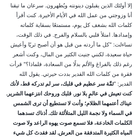
إلا أولئك الذين يقبلون دينونته ويُطهرون. سرعان ما تيقنا
أنا وزوجتي من عمل الله في الأيام الأخيرة. كنت أقرأ
كلمات الله بشغف كل يوم، مستمتعًا بسقاية كلماته
وإمدادها. امتلأ قلبي بالسلام والفرح. في ذلك الوقت،
تساءلت: "كل ما أردته من قبل هو أن أصبح ثريًا وأعيش
حياة سعيدة، لكنني جنيت الكثير من المال، وكنت أشعر
رغم ذلك بالفراغ والألم بدلًا من السعادة، فلماذا؟" قرأت
فقرة من كلمات الله القدير بددت حيرتي. يقول الله
القدير: "
ثمَّة سر عظيم في قلبك، سر لم تدركه قط، لأنك
كنت تعيش في عالمٍ بلا نور. قلبك وروحك انتزعهما الشرير.
عيناك أعتمهما الظلام؛ وأنت لا تستطيع أن ترى الشمس
في السماء ولا نجمة الليل المتلألئة تلك. أذناك تسدهما
الكلمات الخادعة، فلا تسمع صوت يهوه الراعد ولا صوت
المياه الكثيرة المتدفقة من العرش. لقد فقدتَ كل شيء