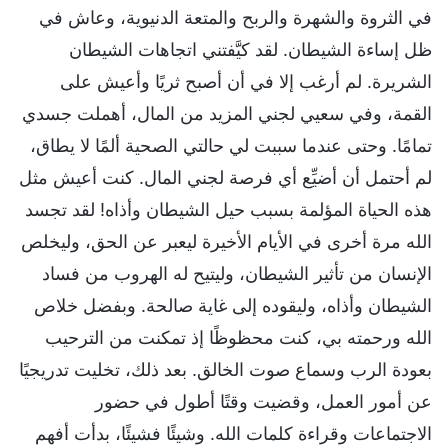
في الثروة والشهرة والربح والمتعة الدنيوية، وعاش في
ظل إساءة الشيطان. لقد كيَّفتني اتجاهات الشيطان
الشريرة. لم أرغب إلا في أن أصبح ثريًا وأعيش على
القمة، وفي سعيي لجني المزيد من المال، أهملت جسدي
تمامًا. وحتى عندما سببت لي حالتي الصحية ألمًا لا يطاق،
لم أحتمل أن أضيِّع أي فرصة لجني المال. كنت أعيش مثل
هذه الحياة المؤلمة بسبب حيل الشيطان وأذاه! لقد تجسد
الله مرة أخرى في الأيام الأخيرة ليعبر عن الحق، وليخلص
الإنسان من تأثير الشيطان، وليتيح له الهروب من فساد
الشيطان وأذاه، وليقوده إلى غاية صالحة. وبفضل خلاص
الله ورحمته بي، كنت محظوظًا إذ تمكنت من الترحيب
بعودة الرب وسماع صوت الخالق. بعد ذلك، تخليت تدريجيًا
عن أمور العمل، وقضيت وقتًا أطول في حضور
الاجتماعات وقراءة كلمات الله. وشيئًا فشيئًا، بدأت أفهم