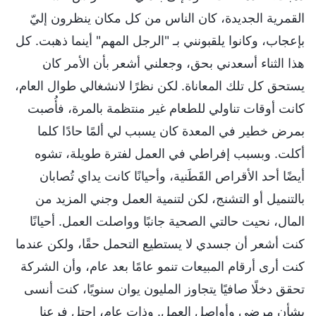
القمرية الجديدة، كان الناس من كل مكان ينظرون إليّ
بإعجاب، وكانوا يلقبونني بـ "الرجل المهم" أينما ذهبت. كل
هذا الثناء أسعدني بحق، وجعلني أشعر بأن الأمر كان
يستحق كل تلك المعاناة. لكن نظرًا لانشغالي طوال العام،
كانت أوقات تناولي للطعام غير منتظمة بالمرة، فأُصبت
بمرض خطير في المعدة كان يسبب لي ألمًا حادًا كلما
أكلت. وبسبب إفراطي في العمل لفترة طويلة، تشوه
أيضًا أحد الأقراص القَطَنية، وأحيانًا كانت يداي تُصابان
بالتنميل أو التشنج، لكن لتنمية العمل وجني المزيد من
المال، نحيت حالتي الصحية جانبًا وواصلت العمل. أحيانًا
كنت أشعر أن جسدي لا يستطيع التحمل حقًا، ولكن عندما
كنت أرى أرقام المبيعات تنمو عامًا بعد عام، وأن الشركة
تحقق دخلًا صافيًا يتجاوز المليون يوان سنويًا، كنت أنسى
بشأن مرضي وأواصل العمل. وذات عام، احتل فرعنا