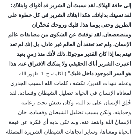
إلى حافة الهلاك. لقد نسيتَ أن الشرير قد أغواك وابتلاك؛
لقد نسيتك بداياتك. هكذا ابتلاك الشرير في كل خطوة على
الطريق وحتى يومنا هذا. قلبك وروحك مُخدَّران
ومتضعضعان. لقد توقفتَ عن الشكوى من مضايقات عالم
الإنسان، ولم تعد تعتقد أن العالم غير عادل، بل إنك لم تعد
تهتم بما إذا كان القدير موجودًا. ذلك لأنك منذ زمنٍ بعيد
اعتبرت الشرير أباك الحقيقي ولا يمكنك الافتراق عنه. هذا
هو السر الموجود داخل قلبك
"
(الكلمة، ج. 1. ظهور الله
. تكشف كلمات الله السبب الجذري
وعمله. تنهدات القدير)
لمعاناة الإنسان في الحياة: تضليل الشيطان وفساده. لقد
خُلِق الإنسان على يد الله، وكان يعيش تحت رعايته
وحمايته. ولكن بسبب تضليل الشيطان وفساده، خان
الإنسانُ اللهَ وابتعد عنه، ولم تكن لديه أي فكرة عن قيمة
الحياة ومعناها، وساير اتجاهات الشيطان الشريرة المتمثلة