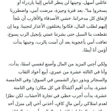
عائلتي أسهل، وحينها لن ينظر الناس إلينا بازدراء أو
يسخروا منا". بعد فترة وجيزة، مرضت أمي، واضطررنا
لإنفاق كل مدخراتنا. خشي الأصدقاء والأقارب أن نلجأ
إليهم لطلب المال، فكانوا يختلقون الأعذار لتجنبنا. وما إن
تقطعت بنا السبل حتى بشرتنا عمتي بإنجيل الرب يسوع.
تعافت أمي بأعجوبة بعد أن آمنت بالرب، وحينها بدأت
أؤمن أنا أيضًا.
ولكي أجني المزيد من المال وأصنع لنفسي اسمًا، بدأت،
وأنا في الثالثة عشرة من عمري، أبيع أعواد الثقاب
والسجائر وبذور دوار الشمس في السوق؛ وفي الخامسة
عشرة، بدأت أقيم أكشاكًا في كل مكان؛ وفي الثامنة
عشرة، بدأت أجرب حظي في تجارة الأخشاب. لكن نظرًا
لعدم امتلاكي رأس مالٍ كافٍ، أخذني أخي إلى منزل أحد