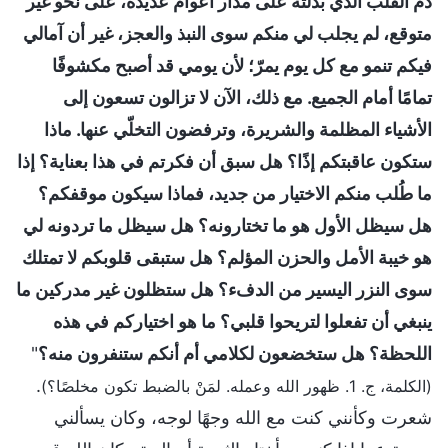
دم القلب الذي بذلته على مدار أعوام عديدة، على نحو غير
متوقع، لم يجلب لي منكم سوى النبذ والعجز، غير أن آمالي
فيكم تنمو مع كل يوم يمرّ؛ لأن يومي قد أصبح مكشوفًا
تمامًا أمام الجميع. مع ذلك، الآن لا تزالون تسعون إلى
الأشياء المظلمة والشريرة، وترفضون التخلّي عنها. ماذا
ستكون عاقبتكم إذًا؟ هل سبق أن فكرتم في هذا بعناية؟ إذا
ما طُلب منكم الاختيار من جديد، فماذا سيكون موقفكم؟
هل سيظل الأول هو ما تختارونه؟ هل سيظل ما تردونه لي
هو خيبة الأمل والحزن المؤلم؟ هل ستبقى قلوبكم لا تمتلك
سوى النزر اليسير من الدفء؟ هل ستظلون غير مدركين ما
ينبغي أن تفعلوا لتريحوا قلبي؟ ما هو اختياركم في هذه
اللحظة؟ هل ستخضعون لكلامي أم أنكم ستنفرون منه؟
"
.
(الكلمة، ج. 1. ظهور الله وعمله. لمَنْ بالضبط تكون مخلصًا؟)
شعرت وكأنني كنت مع الله وجهًا لوجه، وكان يسألني