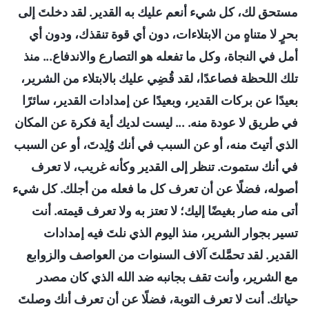
مستحق لك، كل شيء أنعم عليك به القدير. لقد دخلتَ إلى
بحرٍ لا متناهٍ من الابتلاءات، دون أي قوة تنقذك، ودون أي
أمل في النجاة، وكل ما تفعله هو التصارع والاندفاع... منذ
تلك اللحظة فصاعدًا، لقد قُضِي عليك بالابتلاء من الشرير،
بعيدًا عن بركات القدير، وبعيدًا عن إمدادات القدير، سائرًا
في طريق لا عودة منه. ... ليست لديك أية فكرة عن المكان
الذي أتيتَ منه، أو عن السبب في أنك وُلِدتَ، أو عن السبب
في أنك ستموت. تنظر إلى القدير وكأنه غريب، لا تعرف
أصوله، فضلًا عن أن تعرف كل ما فعله من أجلك. كل شيء
أتى منه صار بغيضًا إليك؛ لا تعتز به ولا تعرف قيمته. أنت
تسير بجوار الشرير، منذ اليوم الذي نلتَ فيه إمدادات
القدير. لقد تحمَّلتَ آلاف السنوات من العواصف والزوابع
مع الشرير، وأنت تقف بجانبه ضد الله الذي كان مصدر
حياتك. أنت لا تعرف التوبة، فضلًا عن أن تعرف أنك وصلتَ