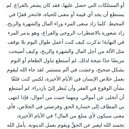
أو الممتلكات التي حصل عليها، فقد كان يشعر بالفراغ. لم
يستطع أن يجد أي قيمة أو معنى للحياة، فانتحر قفزًا في
المحيط. كلما زاد سعى المرء وراء المال والشهرة والربح،
زاد شعوره بالاضطراب الروحي والفراغ، وهو يدمر المرء
في النهاية! تذكرت كيف كنت أعمل طوال اليوم بلا توقف
مثل الآلة من أجل المال والشهرة والربح، وكيف أصبحت
مريضًا جدًا نتيجة لذلك. لم أستطع تناول الطعام أو النوم
بشكل صحيح، وعشت في ألم مستمر. لقد جاء الله ليقوم
بعمل خلاص الإنسان في الأيام الأخيرة، لكنني كنت قلقًا
بشأن الوقوع في الفقر وأن يُنظر إليّ بازدراء. لم أستطع
أن أتخلى عن أموالي. ومهما جنيت من أموال، فإذا انتهى
بي المطاف إلى خسارة الحق وفرصتي في الخلاص، فأي
معنى سيكون لأي مبلغ من المال؟ في الأيام الأخيرة،
تجسد الله ليعبر عن الحقِّ ويقوم بعمل الدينونة. يأمل الله