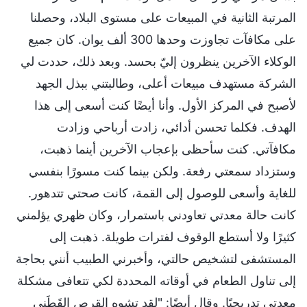
المرتبة الثانية في المبيعات على مستوى البلاد، وحصلنا
على مكافآت تجاوزت وحدها 300 ألف يوان. كان جميع
الوكلاء الآخرين ينظرون إليّ بحسد. وبعد ذلك، حددت لي
الشركة مستهدف مبيعات أعلى، وطالبتني ببذل الجهد
لأصبح في المركز الأول. وأنا أيضًا كنت أسعى إلى هذا
الهدف. فكلما تحسن أدائي، زادت أرباحي وزادت
مكافآتي. كنت سأحظى بإعجاب الآخرين أينما ذهبت،
وستزداد سمعتي رفعة. ولكن بينما كنت مسورًا بنفسي
للغاية وأسعى للوصول إلى القمة، كانت صحتي تتدهور.
كانت حالة معدتي تعاودني باستمرار، وكان ظهري يؤلمني
كثيرًا ولا أستطع الوقوف لفترات طويلة. ذهبت إلى
المستشفى لتشخيص حالتي، وأخبرني الطبيب أنني بحاجة
إلى تناول الطعام في أوقاته المحددة لكي تتعافى مشكلة
معدتي تدريجيًا. وقال أيضًا: "لقد تشوه القرص القَطَني