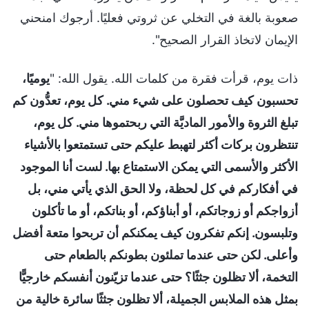
صعوبة بالغة في التخلي عن ثروتي فعليًا. أرجوك امنحني
الإيمان لاتخاذ القرار الصحيح".
ذات يوم، قرأت فقرة من كلمات الله. يقول الله: "
يوميًا،
تحسبون كيف تحصلون على شيء مني. كل يوم، تعدُّون كم
تبلغ الثروة والأمور الماديَّة التي ربحتموها مني. كل يوم،
تنتظرون بركات أكثر لتهبط عليكم حتى تستمتعوا بالأشياء
الأكثر والأسمى التي يمكن الاستمتاع بها. لست أنا الموجود
في أفكاركم في كل لحظة، ولا الحق الذي يأتي مني، بل
أزواجكم أو زوجاتكم، أو أبناؤكم، أو بناتكم، أو ما تأكلون
وتلبسون. إنكم تفكرون كيف يمكنكم أن تربحوا متعة أفضل
وأعلى. لكن حتى عندما تملئون بطونكم بالطعام حتى
التخمة، ألا تظلون جثثًا؟ حتى عندما تزيّنون أنفسكم خارجيًّا
بمثل هذه الملابس الجميلة، ألا تظلون جثثًا سائرة خالية من