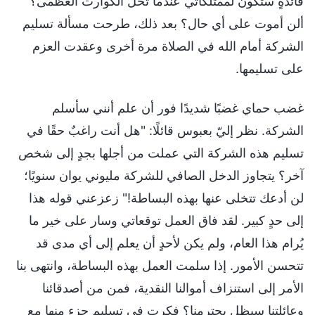
فائدةٍ ستكون لممتلكاتي عندما تحل الكوارث العظمى؟
ألن أموت على أي حال؟ بعد ذلك، طرحت مسألة تسليم
الشركة أمام الله في الصلاة مرة أخرى وعقدت العزم
على تسليمها.
غضب حماي غضبًا شديدًا فور أن علم أنني سأسلم
الشركة. نظر إليّ بعبوس قائلًا: "هل أنت راغبٌ حقًا في
تسليم هذه الشركة التي عملت من أجلها بجدٍ إلى شخص
آخر؟ يتجاوز الدخل الصافي للشركة مليوني يوان سنويًا؛
لن أدعك تتخلى عنها بهذه البساطة!" زعزعني قوله هذا
إلى حدٍ كبير. لقد فاق العمل توقعاتي وسار على خير ما
يُرام هذا العام، ولم يكن لأحدٍ أن يعلم إلى أي مدى قد
تتحسن الأمور. إذا سلمت العمل بهذه البساطة، وانتهى بنا
الأمر إلى استنزاف أموالنا النقدية، فمن من أصدقائنا
وعائلتنا سيظل يحترمنا؟ فكرت في تسليم جزء منها مع