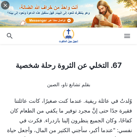
67. التخلي عن الثروة رحلة شخصية
67. التخلي عن الثروة رحلة شخصية
بقلم تشانغ تاو، الصين
وُلدتُ في عائلة ريفية. عندما كنت صغيرًا، كانت عائلتنا
فقيرة جدًا حتى إنَّ مجرد توفير ما يكفي من الطعام كان
كفاحًا، وكان الجميع ينظرون إلينا بازدراء. فكرت في
نفسي: "عندما أكبر، سأجني الكثير من المال، وأجعل حياة