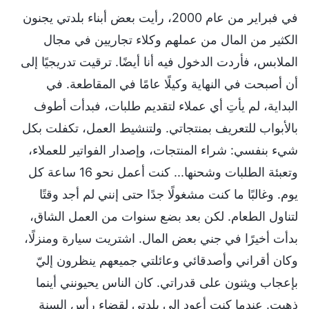
في فبراير من عام 2000، رأيت بعض أبناء بلدتي يجنون
الكثير من المال من عملهم وكلاء تجاريين في مجال
الملابس، فأردت الدخول فيه أنا أيضًا. ترقيت تدريجيًا إلى
أن أصبحت في النهاية وكيلًا عامًا في المقاطعة. في
البداية، لم يأتِ أي عملاء لتقديم طلبات، فبدأت أطوف
بالأبواب للتعريف بمنتجاتي. ولتنشيط العمل، تكفلت بكل
شيء بنفسي: شراء المنتجات، وإصدار الفواتير للعملاء،
وتعبئة الطلبات وشحنها... كنت أعمل نحو 16 ساعة كل
يوم. وغالبًا ما كنت مشغولًا جدًا حتى إنني لم أجد وقتًا
لتناول الطعام. لكن بعد بضع سنوات من العمل الشاق،
بدأت أخيرًا في جني بعض المال. اشتريت سيارة ومنزلًا،
وكان أقراني وأصدقائي وعائلتي جميعهم ينظرون إليّ
بإعجاب ويثنون على قدراتي. كان الناس يحيونني أينما
ذهبت. عندما كنت أعود إلى بلدتي لقضاء رأس السنة