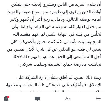
أن يتقدم المزيد من الناس وينشروا إنجيله حتى يتمكن
أولئك الذين يتوقون إلى ظهوره من سماع صوته والعودة
أمامه بوصفه الخالق. ويأمل بدرجةٍ أكبر أن نُطهر ونُغير
من خلال اختبار كلماته وعمله في القيام بواجباتنا، وأن
نُخلَّص من قٍبله في النهاية. لكنني لم أفهم مقصد الله
الملح وتشبثت بأموالي. كم كنت أحمق وأعمى! ما كان
ينبغي لي فعله هو التخلي عن كل شيء لأبذل نفسي من
أجل الله وأسعى إلى الحق. هذا هو ما يهم حقًا. لاحقًا،
تجاهلت معارضة حماي الشديدة وسلمت شركتي.
ومنذ ذلك الحين، لم أقلق بشأن إدارة الشركة على
الإطلاق. فجأةً رُفع عني عبء كل تلك السنوات وضغطها،
واكتسبت حياتي بعض الانتظام، وببطء، شُفيت على نحوٍ
إعجازي من الأمراض المختلفة التي كنت قد أُصِبت بها.