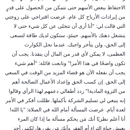
الاحتفاظ ببعض الأسهم حتى نتمكن من الحصول على قدرٍ
من إيرادات الأرباح كل عام. عرضت اقتراحي على زوجتي
التي قالت لي: "أنا أرى أن تتخلى عن كل شيء حتى لا
ينشغل ذهنك بالأسهم. حينئذٍ، ستكون لديك طاقة لتسعى
إلى الحق، ولن يتأخر واجبك. عندما تحل الكوارث
العظمى، لا يمكن لأي قدر من المال أن ينقذنا. يجب أن
تكون واضحًا في هذا الأمر!" وتابعت قائلة: "أهم شيء
يجب أن نفعله الآن هو قضاء المزيد من الوقت في السعي
إلى الحق. إن كسب الحق وإعداد الأعمال الصالحة أهم
من الثروة المادية!" ردد أطفالي دعمهم لهذا الرأي وقالوا
إنه ينبغي لي تسليم الشركة بأكملها. ظللت أفكر في الأمر
لعدة أيام. عرضت المسألة أمام الله في الصلاة: "يا الله!
أنا أعلم نظريًا أنك مَن يحكم مسألة ما إذا كان المرء
يعيش حياة الثراء أم الفقر وأنك مَن يقررها، لكنني أجد