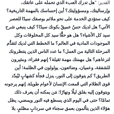
القدير: "
هل تدرك العبء الذي تحمله على عاتقك،
وإرساليتك، ومسؤوليتك؟ أين إحساسك بالمهمة التاريخية؟
كيف ستؤدي الخدمة على نحو ملائم بوصفك سيدًا للعصر
الآتي؟ هل لديك حسٌ عميقٌ بكونك سيدًا؟ كيف ينبغي شرح
سيد كل الأشياء؟ هل هو حقًّا سيد كل المخلوقات وكل
الموجودات المادية في العالم؟ ما الخطط التي لديك لتقدُّم
المرحلة التالية من العمل؟ ما عدد الناس الذين ينتظرونك
لترعاهم؟ هل مهمتك مهمة ثقيلة؟ إنهم فقراء، ومثيرون
للشفقة، وعميان، وضائعون، يولولون في الظلمة؛ أين
الطريق؟ كم يتوقون إلى النور، ينزل فجأة كشهابٍ ليُبدّد
قوى الظلام التي قَمعت الإنسانَ لأعوام طويلة. إنهم يرجونه
ويتوقون إليه بقلق ليلًا ونهارًا؛ مَن يمكنه أن يعرف ذلك
تمامًا؟ حتى في اليوم الذي يسطع فيه النور ويمضي، يظل
هؤلاء الذين يتألمون بعمق سجناء في سردابٍ مظلمٍ، بلا