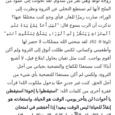
زوجة لوط وهي تفر من سدوم. لقد تحولت إلى عمود من
الملح لأنها لم تستطع التخلي عن الثروة ونظرت إلى
الوراء، صارت رمزًا للعار. فبأي وجهٍ كنت مختلفًا عنها؟
تذكرت أن الرب يسوع قال: "
لَيْسَ أَحَدٌ يَضَعُ يَدَهُ عَلَى
ٱلْمِحْرَاثِ وَيَنْظُرُ إِلَى ٱلْوَرَاءِ يَصْلُحُ لِمَلَكُوتِ ٱللهِ
"
. لقد منحني الله ممتلكات لا حصر لها
(لوقا 9: 62)
وأطعمني وكساني، لكنني ظللت أتوق إلى الثروة ولم أكن
أقوم بواجب. كنت مثل ثعبان يحاول ابتلاع فيل، لا أشبع
أبدًا! كنت مستعدًا للكفاح والتضحية بحياتي من أجل
الثروة، ولكنني لم أكن مستعدًا للتضحية بأي شيء من
أجل الحق. كنت غير جديرٍ حقًا بدخول ملكوت الله! قرأت
فقرة أخرى من كلمات الله: "
استيقظوا يا إخوة! استيقظن
يا أخوات! لن يتأخر يومي، الوقت هو الحياة، واستعادته هو
إنقاذٌ للحياة! ليس الوقت ببعيد! إذا أخفقتم في امتحان