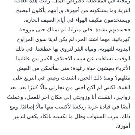
زملائه في المقاطعة لاقتراض المال. رأيت هذه العائلة
الثرية وما يمتلكونه من أجهزة، ورأيتهم يأكلون البطيخ
ويستخدمون مكيف الهواء في أيام الصيف الحارة،
فحسدتهم بشدة. ففي منزلنا، لم نمتلك حتى مروحة
كهربائية. مهما اشتد الحر، لم يكن لدينا سوى المراوح
اليدوية للتهوية، ومياه البئر لنروي بها عطشنا. في ذلك
الوقت، تساءلت عن سبب الاختلاف الكبير بين عائلتينا.
الأثرياء يعيشون حياة رغيدة؛ متى سأتمكن من العيش
مثلهم؟ ومنذ ذلك الحين، اشتدت رغبتي في التربع على
القمة. لكنني لم أكن أجني من تجارتي مالًا كثيرًا بعد. بعد
زواجي، انتقلت أنا وزوجتي إلى مكان آخر للعمل، وعملتُ
أيضًا في قيادة عربة ريكشا لأكسب منها مالًا إضافيًا. ومع
ذلك، مرت السنوات وظل ما نكسبه بالكاد يكفي لتدبير
أمورنا.