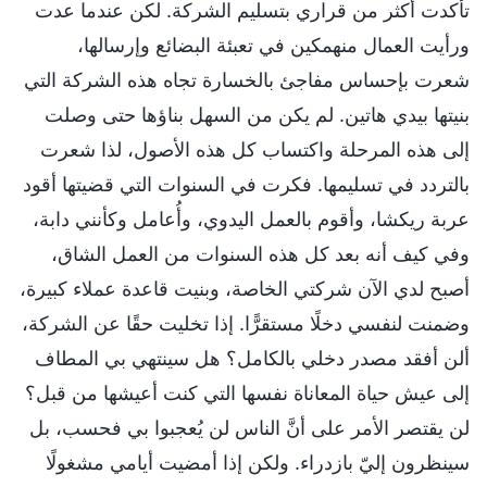
تأكدت أكثر من قراري بتسليم الشركة. لكن عندما عدت
ورأيت العمال منهمكين في تعبئة البضائع وإرسالها،
شعرت بإحساس مفاجئ بالخسارة تجاه هذه الشركة التي
بنيتها بيدي هاتين. لم يكن من السهل بناؤها حتى وصلت
إلى هذه المرحلة واكتساب كل هذه الأصول، لذا شعرت
بالتردد في تسليمها. فكرت في السنوات التي قضيتها أقود
عربة ريكشا، وأقوم بالعمل اليدوي، وأُعامل وكأنني دابة،
وفي كيف أنه بعد كل هذه السنوات من العمل الشاق،
أصبح لدي الآن شركتي الخاصة، وبنيت قاعدة عملاء كبيرة،
وضمنت لنفسي دخلًا مستقرًّا. إذا تخليت حقًا عن الشركة،
ألن أفقد مصدر دخلي بالكامل؟ هل سينتهي بي المطاف
إلى عيش حياة المعاناة نفسها التي كنت أعيشها من قبل؟
لن يقتصر الأمر على أنَّ الناس لن يُعجبوا بي فحسب، بل
سينظرون إليّ بازدراء. ولكن إذا أمضيت أيامي مشغولًا