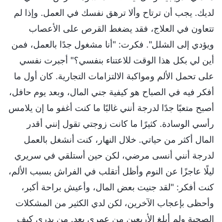
لديك. يجب أن ترتاح وألا ترهق نفسك في العمل. وإذا لم
تتعاون في العلاج، فقد يضغط القرص على الأعصاب
ويؤدي إلى الشلل". فكرت: "أنا مشغول جدًا بالعمل، فمن
أين لي بكل هذا الوقت للاعتناء بنفسي؟" أجبرت نفسي
على تحمل الألم ومواكبة الالتزامات التجارية. كان أول ما
أفكر فيه في الصباح هو كيفية جني المال، وبعد يوم حافل،
أصبح متعبًا جدًا لدرجة أنني غالبًا ما كنت أغفو ما إن يلامس
رأسي الوسادة. كثيرًا ما كانت زوجتي تقول إنني أقدر
المال أكثر من حياتي. خلال النهار، كنت أنشغل بالعمل
لدرجة أنني أنسى مرضي، لكن حين أستلقي في سريري
ليلًا عاجزًا عن النوم وأظل أتقلب في الفراش بسبب الألم،
كنت أفكر: "لقد جنيت بعض المال، وأعيش براحة أكبر،
وأحظى بإعجاب الآخرين، لكن لدي الكثير من المشكلات
الصحية ولم أبلغ الأربعين من عمري بعد. من يدري كيف