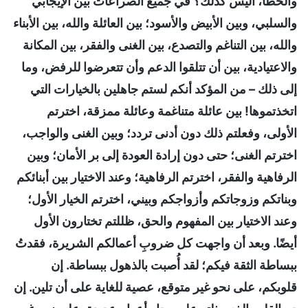
والخطأ، أليس كذلك؟ في جميع الصراعات بين الإيجابي
والسلبي، وبين الأبيض والأسود؛ بين العائلة والله، بين الأبناء
والله، بين التناغم والتصدع، بين الغنى والفقر، بين المكانة
والاعتيادية، بين أن تتلقوا الدعم وأن تتعرضوا للرفض، وما
إلى ذلك – من المؤكد أنكم لستم جاهلين بالخيارات التي
اتخذتموها! بين عائلة متناغمة وعائلة ممزقة، اخترتم
الأولى، وفعلتم ذلك دون أدنى تردد؛ وبين الغنى والواجب،
اخترتم الغنى؛ حتى دون إرادة العودة إلى بر الأمان؛ وبين
الرفاهية والفقر، اخترتم الرفاهية؛ وعند الاختيار بين أبنائكم
وبناتكم وزوجاتكم وأزواجكم وبيني، اخترتم الخيار الأول؛
وعند الاختيار بين المفهوم والحق، ظللتم تختارون الأول
أيضًا. وبعد أن واجهت كل ضروبِ أعمالكم الشريرة، فقدتُ
ببساطة الثقة فيكم؛ لقد أُصبت بالذهول ببساطة. إن
قلوبكم، على نحو غير متوقع، عصية للغاية على أن تلين. إن