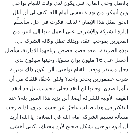
بالعمل وجني المال، فلن يكون لدي وقت للقيام بواجبي
ولن أتمكن من تهدئة نفسي أمام الله. كيف لي أن أنال
الحق بمثل هذا الإيمان؟ لذلك، فكرت في حل. سأسلِّم
إدارة الشركة والإشراف على العمل فيها إلى اثنين من
المديرين بموجب عقد، وبذلك تظل وكالة الشركة لي.
بهذه الطريقة، فبعد خصم حصص أرباحهما الإدارية، سأظل
أحصل على 1.6 مليون يوان سنويًا. وحينها سيكون لدي
دخل مستقر ووقت للقيام بواجبي. ألن يكون ذلك بمنزلة
ضرب عصفورين بحجر واحد؟ ولكن لاحقًا، قلقتُ من أن
يتآمرا ضدي. وحينها لن أفقد دخلي فحسب، بل قد أفقد
القيمة الأولية للشركة أيضًا. ألن يزيد هذا الطين بلة؟ عند
التفكير في هذا، ظللت عاجزًا عن حسم أمري. لذا طرحت
مسألة تسليم الشركة أمام الله في الصلاة: "يا الله! أريد
أن أقوم بواجبي بشكل صحيح لأرد محبتك، لكنني أخشى