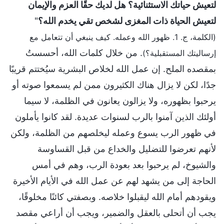
لتعيش حياتك الاستثنائية؟ هل لديك حقًا العزم والإيمان
لتعيش الحياة ذات المغزى لشخص تقي يخدم الله؟
"
(الكلمة، ج. 1. ظهور الله وعمله. كيف ينبغي أن تتعامل مع
. من خلال كلمات الله، أحسستُ
إرساليتك المستقبلية؟)
بمقصده الملح. إن عمل الله لخلاص البشرية سيُختتم قريبًا
جدًا، لكن لا يزال هناك الكثيرون ممن لم يسمعوا صوته أو
يرحبوا بظهوره، ولا يزالون يعانون في الظلمة، لا سيما
أولئك الذين آمنوا بالرب لسنوات عديدة. لقد كانوا يأملون
في ظهور الرب يسوع وعمله ليخلصهم من الظلمة، ولكن
لأنهم تعرضوا للتضليل والخداع من قبل القساوسة
والشيوخ، لم يرحبوا بعد بعودة الرب، وهم في أمس
الحاجة إلى من يشهد لهم عن عمل الله في الأيام الأخيرة
ويقودهم أمام الله ليقبلوا خلاصه. وبصفتي كائنًا مخلوقًا،
يجب أن أتحلى بالعقل والضمير، ويجب أن أراعي مقصد