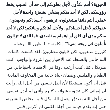
الحيوية؟ أنتم تكدُّون لأجل بطونكم إلى حد أن الشيب يخط
رؤوسكم، لكن لا أحد منكم يضحِّي بشعرَة واحدة لأجل
عملي. أنتم دائمًا مشغولون، ترهقون أجسادكم وتجهدون
عقولكم لأجل أجسادكم، ولأجل أبنائكم وبناتكم؛ لكن لا أحد
منكم يبدي أي قلق أو اهتمام بمقاصدي. فما الذي لا تزالون
تأملون في ربحه مني؟
"
(الكلمة، ج. 1. ظهور الله وعمله.
. لقد كشفت كلمات
كثيرون مدعوون، لكن قليلون مختارون)
الله حالتي بالضبط. عند الاختيار بين الثروة والواجب، كنت
مترددًا دائمًا. كنت أرغب دومًا في الاهتمام باحتياجاتي من
الطعام والملبس وضمان حياة خالية من المخاوف المادية
قبل أن أكون مستعدًا لأن أبذل نفسي من أجل الله. رأيت
أن إيماني كان تشوبه شوائب كثيرة وأنني لم أبذل نفسي
من أجل الله بصدق. يعمل الله بكل قلبه ليخلص البشرية،
حتى إنه يقدم حياته من أجلنا. لكنني لم أكرس قلبي