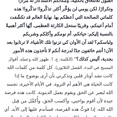
القبول للالتحاق بالكُلّية، بإمكانكم الاستذكار له مرارًا
وتكرارًا. لكن يومي لن يؤخَّر أكثر. تذكّروا! تذكّروا! هذه
كلماتي الصالحة التي أعظكم بها. نهايةُ العالم قد تكشّفت
أمام أعينكم، وقريبًا ستحل الكارثة العظمى. أيّها أكثر أهميةً
بالنسبة إليكم: حياتكم، أم نومكم وأكلكم وشربكم
ولباسكم؟ لقد آن الأوان كي تزنوا تلك الأشياء. لا ترتابوا بعد
الآن! أنتم خائفون جدًا لدرجة أنكم لا تأخذون هذه الأمور
بجدية، أليس كذلك؟
"
(الكلمة، ج. 1. ظهور الله وعمله. أقوال
. كل كلمة من كلمات الله
المسيح في البدء، الفصل الثلاثون)
كانت تشد أوتار قلبي وتذكرني بأن أرى بوضوح ما إذا
كانت الحياة هي الأهم أم الثروة. في الأيام الأخيرة، تجسد
الله ليعبر عن الحق ويقوم بعمل الدينونة. كانت هذه فرصة
جيدة لأن أقوم بواجبي، وأكسب الحق، وأُكمَّل من قِبل
الله الله. إذا فوتُّ هذه الفرصة، فسأندم عليها إلى الأبد. أي