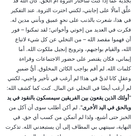
بجدية عما إذا كنت سأختار الثروة أم الحق. كان الله قد
علَّق آمالًا على إجابتي، لكنني اخترت الثروة. عند التفكير
في هذا، شعرت بالذنب على نحوٍ عميق وبأنني مدين له.
فكرت في العديد من إخوتي وأخواتي؛ لقد تمكنوا – فور
أن فهموا مقصد الله – من التخلي عن كل شيء لاتباع
الله، والقيام بواجبهم، وترويج إنجيل ملكوت الله. أما
إيماني، فكان يقتصر على حضور الاجتماعات وقراءة
كلمات الله. لم أقم بواجب الكائن المخلوق. أيُّ ضميرٍ
وعقلٍ كانا لديَّ في هذا! لم أرغب في تأخير واجبي، لكنني
لم أرغب أيضًا في التخلي عن المال. كنت كما كشف الله:
"
أولئك الذين يقعون بين الفريقين سيمسكون بالنقود في يد
وبالحق في اليد الأخرى
". لم أكن أطلب سوى أن آكل من
الخبز حتى أشبع، ولذا لم أتمكن من كسب أي حق. في
النهاية، سينتهي بي المطاف إلى أن يستبعدني الله. تذكرت