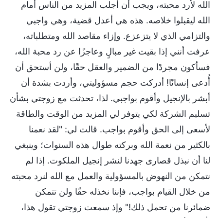
الله لأرد محبته، ويجب أن أجلب المزيد من الناس أمام
الله ليقبلوا خلاصه. هذه هي أعدل قضية، وهي واجبي
والتزامي الذي لا يتزعزع. وإزاء مقاصد الله ومتطلباته،
عرفت أنني إذا بقيت غير مبالٍ وعاجزًا عن رد محبة الله،
فسأكون مجردًا من الضمير والعقل حقًا، ولن أستحق أن
أُدعى إنسانًا! أدركت حجم مسؤوليتي، وأردت بشدة أن
أبشر بالإنجيل وأقوم بواجبي. لذا، تحدثت مع زوجتي بشأن
تسليم الشركة لكي يتوفر لي المزيد من الوقت والطاقة
لأسعى إلى الحق وأقوم بواجب. قالت لي: "لقد نعمنا
بالكثير من نعمة الله وبركته طوال هذه السنوات؛ وينبغي
لنا أن نبذل قصارى جهدنا لنشر إنجيل الملكوت. إذا لم
نتمكن من النهوض بالمسؤولية والعمل مع الله لنرد محبته
من خلال القيام بواجب، فإننا نخذله حقًا ولن تتمكن
ضمائرنا من تحمل ذلك!" وإذ سمعت زوجتي تقول هذا،