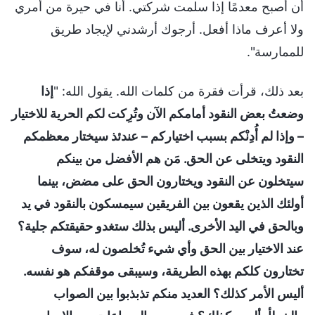
أن أصبح معدمًا إذا سلمت شركتي. أنا في حيرة من أمري
ولا أعرف ماذا أفعل. أرجوك أرشدني لإيجاد طريق
للممارسة".
بعد ذلك، قرأت فقرة من كلمات الله. يقول الله: "
إذا
وضعتُ بعض النقود أمامكم الآن وتُرِكت لكم الحرية للاختيار
– وإذا لم أُدِنْكم بسبب اختياركم – عندئذ سيختار معظمكم
النقود ويتخلى عن الحق. مَن هم الأفضل من بينكم
سيتخلون عن النقود ويختارون الحق على مضض، بينما
أولئك الذين يقعون بين الفريقين سيمسكون بالنقود في يد
وبالحق في اليد الأخرى. أليس بذلك ستغدو حقيقتكم جلية؟
عند الاختيار بين الحق وأي شيء تُخلصون له، سوف
تختارون كلكم بهذه الطريقة، وسيبقى موقفكم هو نفسه.
أليس الأمر كذلك؟ العديد منكم تذبذبوا بين الصواب