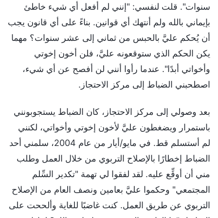
سنوات". قلت لنفسي: "إنني لم أفعل أي شيء خاطئ
بإيماني بالله ولم أنتهك أي قوانين. بناءً على أي قانون يجب
أن يُحكم عليَّ بالحبس من ثماني إلى عشر سنوات؟ مهما
يكن الحكم الذي ستوقعونه عليَّ، فلن أخون إخوتي
وأخواتي أبدًا". عندما رأوا أنني لن أفصح عن أي شيء،
اصطحبني الضباط إلى مركز الاحتجاز.
بعد وصولي إلى مركز الاحتجاز، كان الضباط يستجوبونني
باستمرار ويضغطون عليَّ لأخون إخوتي وأخواتي، لكنني
لم أستسلم قط. في مايو/أيار من عام 2004، سلمني أحد
الضباط إخطارًا بالإصلاح التربوي من خلال العمل وطلب
مني أن أوقِّع عليه. لقد لفقوا لي تهمة "تكدير السِّلم
المجتمعي" وحكموا عليَّ بعامين ونصف العام من الإصلاح
التربوي عن طريق العمل. كنت غاضبًا للغاية وألححت على