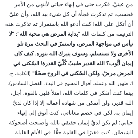
من عينيَّ. فكرت حتى في إنهاء حياتي لأنتهي من الأمر
فحسب، ثم تذكرت فجأة أن كل شيء بيد الله، وأن عليَّ
أن أتكل على الله! كنت أدعو الله باستمرار ثم تذكرت هذه
الترنيمة من كلمات الله "
بداية المرض هي محبة الله
":
"لا
تيأس في مواجهة المرض، واستمرّ في البحث مرة تلو
الأخرى ولا تستسلم، وسوف ينيرك الله بنوره. كيف كان
إيمان أيُّوب؟ الله القدير طبيبٌ كُلّيّ القدرة! السُكنى في
المرض مرضٌ، ولكن السُكنى في الروح صحّةٌ"
(الكلمة، ج.
.
1. ظهور الله وعمله. أقوال المسيح في البدء، الفصل السادس)
بينما كنت أتفكر في كلمات الله، امتلأ قلبي بالقوة. أجل،
الله قدير، ولن أتمكن من شهادة أعماله إلا إذا كان لديَّ
إيمان به. لكن في خضم معاناتي، كنت أتوق إلى إنهاء
حياتي؛ لم يكن لديَّ إيمان حقيقي بالله وأصبحت أضحوكة
الشيطان. كنت فقيرًا في القامة حقًّا. في الأيام القليلة