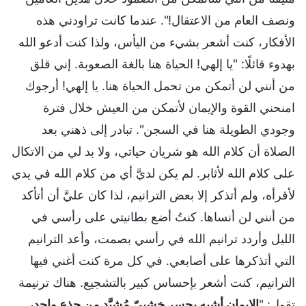
ونصف العام من الاعتقال!". عندما كانت تراودني هذه
الأفكار، كنت أشعر بشيء من اليأس، ولذا كنت أدعو الله
بهدوء قائلًا: "يا إلهي! الحياة هنا بالغة الصعوبة. إني قلق
من أنني لن أتمكن من تحمل الحياة هنا. يا إلهي! أرجوك
امنحني القوة والإيمان لأتمكن من العيش خلال فترة
وجودي الطويلة هنا في السجن". تبادر إلى ذهني بعد
الصلاة أن كلام الله هو شريان حياتي، ولا بد لي من الاتكال
على كلام الله لأثابر. لم يكن لديَّ أي من كلام الله في يدي
لأقرأه، ولم أتذكر إلا بعض الترانيم، لذا كان عليَّ أن أتأكد
من أنني لن أنساها. كنتُ أضع بطانيتي على رأسي في
الليل وأردد ترانيم الله في رأسي بصمت، وأعد الترانيم
التي أتذكرها على أصابعي. في كل مرة كنت أغني فيها
الترانيم، كنت أشعر بإحساس كبير بالتشجيع. هناك ترنيمة
تقول: "
الإيمان أشبه بجسرٍ خشبيّ مُشيَّد من جذع واحد،