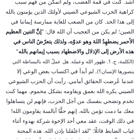
أشد. كنت في قمة الغضب، ولم أتمكن من فهم سبب
كراهية الحزب الشيوعي الصيني لأولئك الذين يؤمنون بالله
إلى هذا الحد. كان من الصعب للغاية ممارسة إيماننا في
الصين؛ لم يكن من العجيب أن الله قال: "
إنَّ التنين العظيم
الأحمر يضطهِدُ اللهَ وهو عدوّه، ولذلك يتعرّضُ الناس في
هذه الأرض إلى الإذلال والاضطهاد بسبب إيمانهم بالله
"
(الكلمة، ج. 1. ظهور الله وعمله. هل عملُ الله بالبساطة التي
. لم أبدأ في اكتساب بعض الوعي إلا
يتصورها الإنسان؟)
عندما عُرضت الحقائق أمامي. رأيت أن الحزب الشيوعي
الصيني يكره الله بعمق ويقاومه بشكل محموم. مهما كنت
تخدم وتضحي بنفسك من أجل الحزب، فإنهم لن يتساهلوا
معك ما دمت تؤمن بالله. إنهم حقًّا أبالسة يقاومون الله!
في ذلك الوقت، عقد معي أحد الإخوة شركة بهدوء أثناء
غياب الضابط قائلًا: "لقد اعتُقلنا بإذن الله. هذه المحنة