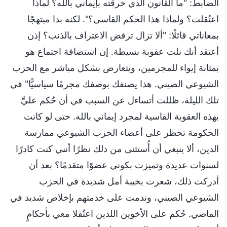
الضابط: "ما القانون الذي خرقته بإيماني بالله؟ لماذا
اعتُقلت؟ ولماذا هذا الحكم القاسي؟". لكنه بدا مبتهجًا
بمعاناتي قائلًا: "ألا تزال ترفض الاعتراف بالذنب؟ إذن
أعتقد أنك نلت عقوبة بسيطة. إن استضافة اجتماع هو
بمثابة إيواء للمجرمين، ويتعارض بشكل مباشر مع الحزب
الشيوعي الصيني. هذا يصنفك بوصفك مجرمًا سياسيًّا" في
تلك الليلة، ظللت أتساءل عن السبب في أن حُكم عليَّ
بهذه العقوبة القاسية لمجرد إيماني بالله. حتى لو كانت
الحكومة تحظر على أعضاء الحزب الشيوعي ممارسة
الدين، ألا ينبغي أن أُستثنى من ذلك نظرًا أنني كنت كادرًا
لسنوات عديدة وتميزت بكوني عضوًا متقدمًا؟ بعد أن
أدركت ذلك، شعرت بخيبة أمل شديدة في الحزب
الشيوعي الصيني، وندمت على خدمتهم بإخلاص شديد في
الماضي. حُكم على الأخوين اللذين اعتُقلا معي بأحكامٍ