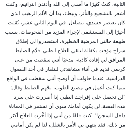
التالية، كنتُ كثيرًا ما أصلي إلى الله وأدندن الترانيم، وكنت
أشعر بالتشجيع والتأثر. وببطء، بدا أن الألم الرهيب الذي
كان يعتصر جسدي، يتضاءل. في اليوم الثاني عشر، نُقلت
أخيرًا إلى المستشفى لإجراء المزيد من الفحوصات. بسبب
طبيعة حالتي المرضية الخطيرة، استصدروا لي إطلاق
سراح مؤقت بكفالة لتلقي العلاج الطبي. قدَّم الضابط
المرافق لي إفادة كاذبة، مدعيًا أنني سقطت من على
كرسي قديم في أثناء مشاهدتي للتلفاز في أحد الفصول
الدراسية. عندما حاولت أن أوضح أنني سقطت في الواقع
بينما كنت أعمل في مصنع الطوب، تجَّهم الضابط وقال:
"لن تحصل على إفراجك الطبي إذا أصررت على سرد
هذه القصة. لن يكون أمامك سوى أن تستمر في المعاناة
داخل السجن!". كنت قلقًا من أنني إذا أخَّرت العلاج أكثر
من ذلك، فقد ينتهي بي الأمر بالشلل، لذا لم يكن أمامي