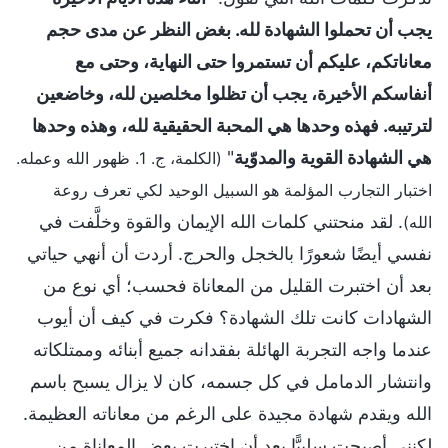
يجب أن تحملوا الشهادة لله. بغض النظر عن مدى حجم
معاناتكم، عليكم أن تستمروا حتى النهاية، وحتى مع
أنفاسكم الأخيرة، يجب أن تظلوا مخلصين لله، وخاضعين
لترتيبه. فهذه وحدها هي المحبة الحقيقية لله، وهذه وحدها
هي الشهادة القوية والمدوّية
"
(الكلمة، ج. 1. ظهور الله وعمله.
اختبار التجارب المؤلمة هو السبيل الوحيد لكي تعرف روعة
. لقد منحتني كلمات الله الإيمان والقوة وخلَّفت في
الله)
نفسي أيضًا شعورًا بالخجل والحرج. أردت أن أنهي حياتي
بعد أن اختبرت القليل من المعاناة فحسب؛ أي نوع من
الشهادات كانت تلك الشهادة؟ فكرت في كيف أن أيوب
عندما واجه التجربة الهائلة بفقدانه جميع أبنائه وممتلكاته
وانتشار الدمامل في كل جسمه، كان لا يزال يسبح باسم
الله ويقدم شهادة مجيدة على الرغم من معاناته العظيمة.
لكنني أصبحت سلبيًّا بعد أن اختبرت بعض المعاناة من