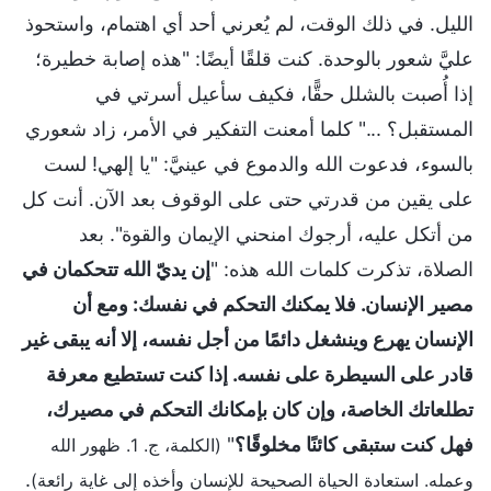
الليل. في ذلك الوقت، لم يُعرني أحد أي اهتمام، واستحوذ
عليَّ شعور بالوحدة. كنت قلقًا أيضًا: "هذه إصابة خطيرة؛
إذا أُصبت بالشلل حقًّا، فكيف سأعيل أسرتي في
المستقبل؟ ..." كلما أمعنت التفكير في الأمر، زاد شعوري
بالسوء، فدعوت الله والدموع في عينيَّ: "يا إلهي! لست
على يقين من قدرتي حتى على الوقوف بعد الآن. أنت كل
من أتكل عليه، أرجوك امنحني الإيمان والقوة". بعد
الصلاة، تذكرت كلمات الله هذه: "
إن يديّ الله تتحكمان في
مصير الإنسان. فلا يمكنك التحكم في نفسك: ومع أن
الإنسان يهرع وينشغل دائمًا من أجل نفسه، إلا أنه يبقى غير
قادر على السيطرة على نفسه. إذا كنت تستطيع معرفة
تطلعاتك الخاصة، وإن كان بإمكانك التحكم في مصيرك،
فهل كنت ستبقى كائنًا مخلوقًا؟
"
(الكلمة، ج. 1. ظهور الله
.
وعمله. استعادة الحياة الصحيحة للإنسان وأخذه إلى غاية رائعة)