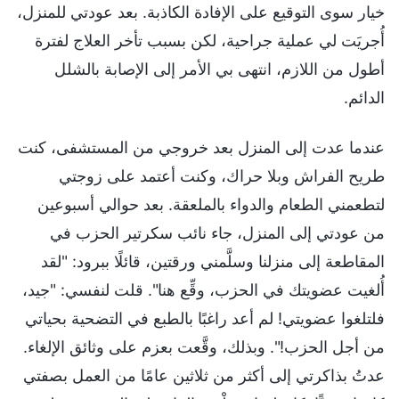
خيار سوى التوقيع على الإفادة الكاذبة. بعد عودتي للمنزل،
أُجريَت لي عملية جراحية، لكن بسبب تأخر العلاج لفترة
أطول من اللازم، انتهى بي الأمر إلى الإصابة بالشلل
الدائم.
عندما عدت إلى المنزل بعد خروجي من المستشفى، كنت
طريح الفراش وبلا حراك، وكنت أعتمد على زوجتي
لتطعمني الطعام والدواء بالملعقة. بعد حوالي أسبوعين
من عودتي إلى المنزل، جاء نائب سكرتير الحزب في
المقاطعة إلى منزلنا وسلَّمني ورقتين، قائلًا ببرود: "لقد
أُلغيت عضويتك في الحزب، وقِّع هنا". قلت لنفسي: "جيد،
فلتلغوا عضويتي! لم أعد راغبًا بالطبع في التضحية بحياتي
من أجل الحزب!". وبذلك، وقَّعت بعزم على وثائق الإلغاء.
عدتُ بذاكرتي إلى أكثر من ثلاثين عامًا من العمل بصفتي