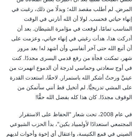
المرض. لم أطلب مقصد الله؛ وبدلًا من ذلك، رغبت في
إنهاء حياتي فحسب. لولا أن الله أنارني في الوقت
المناسب تمامًا، لوقعت في مؤامرة الشيطان. بعد أن
أدركت هذا، هدأت رغبتي في إنهاء حياتي، وعزمت على
أن أتبع الله حتى آخر أنفاسي وأن أشهد له! بعد مرور
شهر، تمكنت فجأة من رفع قدمي اليسرى مجددًا. كنت
في أوج سعادتي وحماسي لدرجة أن الدموع انهمرت من
عينيَّ ورحتُ أشكر الله باستمرار. لاحقًا، استعدت القدرة
على المشي تدريجيًّا. لم أتخيل قط أنني سأتمكن من
الوقوف مجددًا. كان هذا كله بفضل الله حقًّا!
في عام 2008، تحت شعار "الحفاظ على الاستقرار
المجتمعي استعدادًا لأولمبياد بكين"، بدأ الحزب الشيوعي
الصيني في قمع الكنيسة، واعتقال أي إخوة وأخوات لديهم