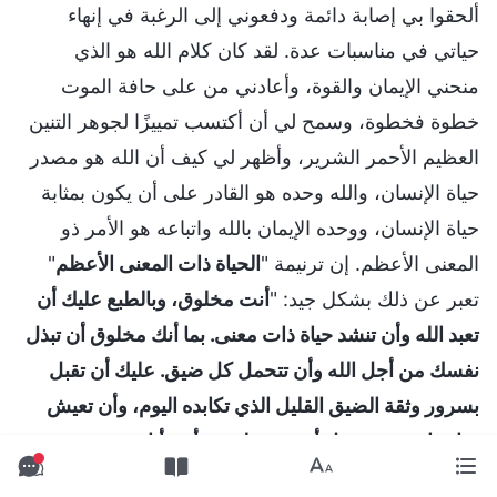
ألحقوا بي إصابة دائمة ودفعوني إلى الرغبة في إنهاء
حياتي في مناسبات عدة. لقد كان كلام الله هو الذي
منحني الإيمان والقوة، وأعادني من على حافة الموت
خطوة فخطوة، وسمح لي أن أكتسب تمييزًا لجوهر التنين
العظيم الأحمر الشرير، وأظهر لي كيف أن الله هو مصدر
حياة الإنسان، والله وحده هو القادر على أن يكون بمثابة
حياة الإنسان، ووحده الإيمان بالله واتباعه هو الأمر ذو
المعنى الأعظم. إن ترنيمة "
الحياة ذات المعنى الأعظم
"
تعبر عن ذلك بشكل جيد: "
أنت مخلوق، وبالطبع عليك أن
تعبد الله وأن تنشد حياة ذات معنى. بما أنك مخلوق أن تبذل
نفسك من أجل الله وأن تتحمل كل ضيق. عليك أن تقبل
بسرور وثقة الضيق القليل الذي تكابده اليوم، وأن تعيش
حياة ذات معنى مثل أيوب وبطرس. أنتم أناس يسعون نحو
الطريق الصحيح، وينشدون التحسُّن. أنتم أناس تنهضون في