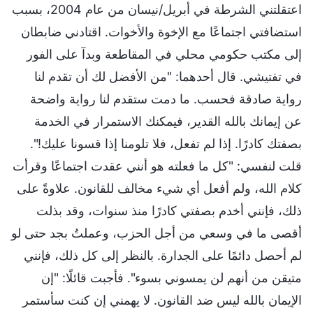
اعتقلتني الشرطة في أبريل/نيسان من عام 2004، بسبب
استضافتي اجتماعًا مع الإخوة والأخوات. اقتادني ضابطان
إلى مكتب حكومي محلي في المقاطعة وبدآ على الفور
في تفتيشي. قال أحدهما: "من الأفضل لك أن تقدم لنا
رواية صادقة فحسب. ما دمت ستقدم لنا رواية واضحة
عن إيمانك بالله القدير، فيمكنك الاستمرار في الخدمة
بصفتك كادرًا. إذا لم تفعل، فلا تلومنا إذا قسونا عليك!".
قلت لنفسي: "كل ما فعلته هو أنني عقدت اجتماعًا وقرأت
كلام الله، ولم أفعل أي شيء مخالف للقانون. علاوةً على
ذلك، فإنني أخدم بصفتي كادرًا منذ سنوات، وقد بذلت
أقصى ما في وسعي من أجل الحزب، وعملتُ بجد حتى لو
لم أحصل دائمًا على الجدارة. بالنظر إلى كل ذلك، فإنني
متيقن من أنهم لن يمسوني بسوء". فأجبت قائلًا: "إن
الإيمان بالله ليس ضد القانون. لا يهمني إن كنت سأستمر