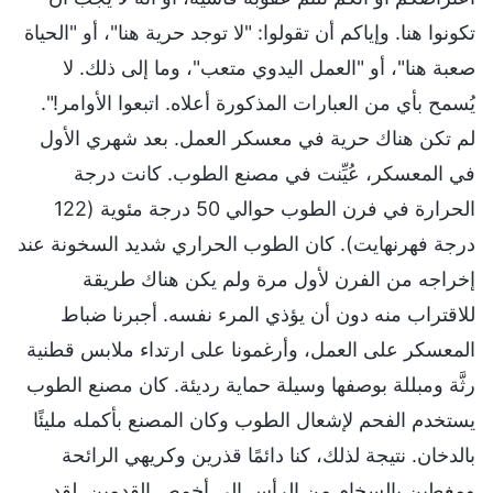
تكونوا هنا. وإياكم أن تقولوا: "لا توجد حرية هنا"، أو "الحياة
صعبة هنا"، أو "العمل اليدوي متعب"، وما إلى ذلك. لا
يُسمح بأي من العبارات المذكورة أعلاه. اتبعوا الأوامر!".
لم تكن هناك حرية في معسكر العمل. بعد شهري الأول
في المعسكر، عُيِّنت في مصنع الطوب. كانت درجة
الحرارة في فرن الطوب حوالي 50 درجة مئوية (122
درجة فهرنهايت). كان الطوب الحراري شديد السخونة عند
إخراجه من الفرن لأول مرة ولم يكن هناك طريقة
للاقتراب منه دون أن يؤذي المرء نفسه. أجبرنا ضباط
المعسكر على العمل، وأرغمونا على ارتداء ملابس قطنية
رثَّة ومبللة بوصفها وسيلة حماية رديئة. كان مصنع الطوب
يستخدم الفحم لإشعال الطوب وكان المصنع بأكمله مليئًا
بالدخان. نتيجة لذلك، كنا دائمًا قذرين وكريهي الرائحة
ومغطين بالسخام من الرأس إلى أخمص القدمين. لقد