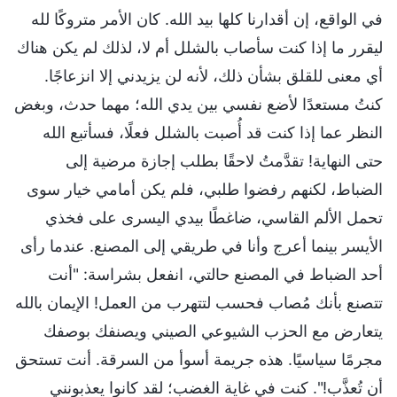
في الواقع، إن أقدارنا كلها بيد الله. كان الأمر متروكًا لله
ليقرر ما إذا كنت سأصاب بالشلل أم لا، لذلك لم يكن هناك
أي معنى للقلق بشأن ذلك، لأنه لن يزيدني إلا انزعاجًا.
كنتُ مستعدًا لأضع نفسي بين يدي الله؛ مهما حدث، وبغض
النظر عما إذا كنت قد أُصبت بالشلل فعلًا، فسأتبع الله
حتى النهاية! تقدَّمتُ لاحقًا بطلب إجازة مرضية إلى
الضباط، لكنهم رفضوا طلبي، فلم يكن أمامي خيار سوى
تحمل الألم القاسي، ضاغطًا بيدي اليسرى على فخذي
الأيسر بينما أعرج وأنا في طريقي إلى المصنع. عندما رأى
أحد الضباط في المصنع حالتي، انفعل بشراسة: "أنت
تتصنع بأنك مُصاب فحسب لتتهرب من العمل! الإيمان بالله
يتعارض مع الحزب الشيوعي الصيني ويصنفك بوصفك
مجرمًا سياسيًا. هذه جريمة أسوأ من السرقة. أنت تستحق
أن تُعذَّب!". كنت في غاية الغضب؛ لقد كانوا يعذبونني