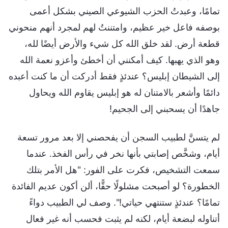
تمامًا، وعبدتُ الحزب الشيوعي الصيني بشكل أعمى
بوصفه فاعل خير عظيم، وامتننتُ لهم لمجرد أنهم منحوني
قطعة أرض. لقد خلق الله كل شيء والأرض أيضًا لله،
وهو الذي يهبها. كيف أمكنني أن أخطئ وأعزو نعمة الله
إلى الشيطان إبليس؟ عندئذٍ فقط أدركت أن ما كنت أعبده
دائمًا وأشعر بالامتنان له هو إبليس يقاوم الله ويحاول
جاهدًا أن يسحبني إلى الجحيم!
لم يتسنَّ لطبيب السجن أن يفحصني إلا بعد مرور تسعة
أيام، وشخَّص إصابتي بأنها نخر في رأس الفخذ. عندما
سمعت التشخيص، فكرت على الفور: "هل الأمر بتلك
الخطورة؟ لو أصبحت مشلولًا حقًّا، ألن أكون عديم الفائدة
تمامًا؟ عندئذٍ ستنتهي حياتي!". وصف لي الطبيب دواءً
أتناوله لبضعة أيام، لكنه لم يثبت فحسب أنه غير فعال