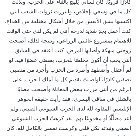
كادرًا قرويًّا. كان لساني يَلْهج بالثناء على الحزب، وبذلت
كل ما في وسعي بإخلاص، وابتززت ثروات الشعب التي
اكتسبها بشق الأنفس من خلال أشكال مختلفة من الخداع.
كنت أعمل بجدٍ شديد لدرجة أنني لم يكن لدي حتى الوقت
للاهتمام بمشروع عائلتي الزراعي، ونتيجة لذلك، أصبحت
زوجتي منهكة وأصابها المرض. كنت أعتقد في السابق
أنني يجب أن أكون مخلصًا للحزب، بصفتي عضوًا فيه. لو
لم أُعتقل وأُضطهد وأُطرد من الحزب وأُجرد من منصبي
بصفتي كادرًا، لواصلتُ تقديم كل ما أملك للحزب. على
الرغم من أنني مررت ببعض المعاناة وأصبحت مصابًا
بالشلل في ساقي اليسرى، فقد رأيت حقيقة الجوهر
الإبليسي المقاوم لله لدى الحزب الشيوعي الصيني، ولم
أعد مضلَّلًا أو مخدوعًا بهم. لقد كرهتُ الحزب الشيوعي
الصيني ونبذته بكل قلبي وكرست نفسي بالكامل لله. كان