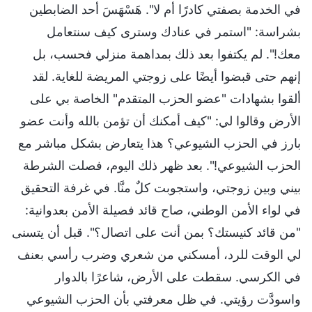
في الخدمة بصفتي كادرًا أم لا". هَسْهَسَ أحد الضابطين
بشراسة: "استمر في عنادك وسترى كيف سنتعامل
معك!". لم يكتفوا بعد ذلك بمداهمة منزلي فحسب، بل
إنهم حتى قبضوا أيضًا على زوجتي المريضة للغاية. لقد
ألقوا بشهادات "عضو الحزب المتقدم" الخاصة بي على
الأرض وقالوا لي: "كيف أمكنك أن تؤمن بالله وأنت عضو
بارز في الحزب الشيوعي؟ هذا يتعارض بشكل مباشر مع
الحزب الشيوعي!". بعد ظهر ذلك اليوم، فصلت الشرطة
بيني وبين زوجتي، واستجوبت كلٌ منَّا. في غرفة التحقيق
في لواء الأمن الوطني، صاح قائد فصيلة الأمن بعدوانية:
"من قائد كنيستك؟ بمن أنت على اتصال؟". قبل أن يتسنى
لي الوقت للرد، أمسكني من شعري وضرب رأسي بعنف
في الكرسي. سقطت على الأرض، شاعرًا بالدوار
واسودَّت رؤيتي. في ظل معرفتي بأن الحزب الشيوعي