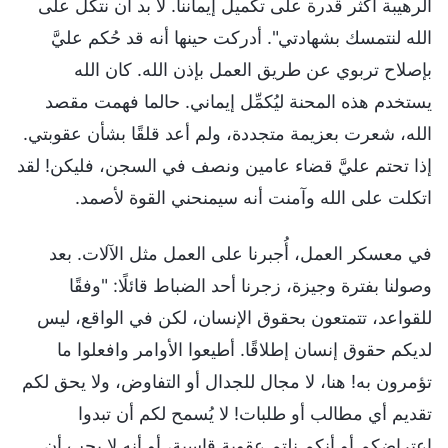
الرهيبة أكثر قدرة على تكميل إيماننا. لا بد أن نتكل على
الله لنتمسك بشهادتي". أدركت حينها أنه قد حُكم عليَّ
بإصلاح تربوي عن طريق العمل بإذن الله. كان الله
يستخدم هذه المحنة ليُكمِّل إيماني. حالما فهمت مقصد
الله، شعرت بعزيمة متجددة، ولم أعد قلقًا بشأن عقوبتي.
إذا تحتم عليَّ قضاء عامين ونصف في السجن، فليكن! لقد
اتكلت على الله وآمنت أنه سيمنحني القوة لأصمد.
في معسكر العمل، أُجبرنا على العمل مثل الآلات. بعد
وصولنا بفترة وجيزة، زجرنا أحد الضباط قائلًا: "وفقًا
للقواعد، تتمتعون بحقوق الإنسان، لكن في الواقع، ليس
لديكم حقوق إنسان إطلاقًا. أطيعوا الأوامر وافعلوا ما
تؤمرون به! هنا، لا مجال للجدال أو التفاوض، ولا يحق لكم
تقديم أي مطالب أو طلبات! لا يُسمح لكم أن تبدوا
اعتراضكم أو أنكم نلتم عقوبة قاسية، أو أنه لا يجب أن