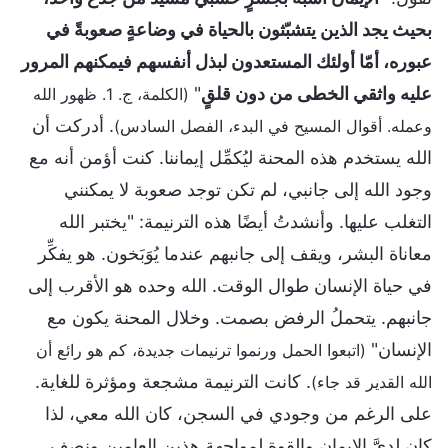
بحيث يجد الذين يتشبّثون بالحياة في وضاعةٍ صعوبةً في
عبوره، أمّا أولئك المستعدون لبذل أنفسهم فيمكنهم المرور
عليه واثقي الخطى من دون قلقٍ
"
(الكلمة، ج. 1. ظهور الله
. أدركت أن
وعمله. أقوال المسيح في البدء، الفصل السادس)
الله يستخدم هذه المحنة ليُكمِّل إيماننا. كنت أؤمن أنه مع
وجود الله إلى جانبي، لم تكن توجد صعوبة لا يمكنني
التغلب عليها. وأنشدتُ أيضًا هذه الترنيمة: "يختبر الله
معاناة البشر، ويقف إلى جانبهم عندما يُوَبَخون. هو يفكِّر
في حياة الإنسان طوال الوقت. الله وحده هو الأقرب إلى
جانبهم. يتحملُ الرفض بصمت. وخلال المحنة يكون مع
الإنسان"
(اتبعوا الحمل ورنموا ترنيمات جديدة، كم هو رائع أن
. كانت الترنيمة مشجعة ومؤثرة للغاية.
الله القدير قد جاء)
على الرغم من وجودي في السجن، كان الله معي، لذا
كان لديَّ الإيمان والقوة لمواجهة هذين العامين ونصف