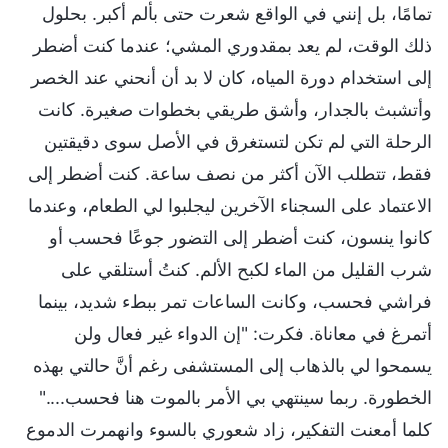
تمامًا، بل إنني في الواقع شعرت حتى بألم أكبر. بحلول
ذلك الوقت، لم يعد بمقدوري المشي؛ عندما كنت أضطر
إلى استخدام دورة المياه، كان لا بد أن أنحني عند الخصر
وأتشبث بالجدار، وأشق طريقي بخطوات صغيرة. كانت
الرحلة التي لم تكن لتستغرق في الأصل سوى دقيقتين
فقط، تتطلب الآن أكثر من نصف ساعة. كنت أضطر إلى
الاعتماد على السجناء الآخرين ليجلبوا لي الطعام، وعندما
كانوا ينسون، كنت أضطر إلى التضور جوعًا فحسب أو
شرب القليل من الماء لكبح الألم. كنتُ أستلقي على
فراشي فحسب، وكانت الساعات تمر ببطء شديد، بينما
أتمرغ في معاناة. فكرت: "إن الدواء غير فعال ولن
يسمحوا لي بالذهاب إلى المستشفى رغم أنَّ حالتي بهذه
الخطورة. ربما سينتهي بي الأمر بالموت هنا فحسب...."
كلما أمعنت التفكير، زاد شعوري بالسوء وانهمرت الدموع