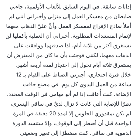
إدانات سابقة. في اليوم السابق للألعاب الأولمبية، جاءني
ضابطان من معسكر العمل إلى منزلي وأخبراني أنني لم
أملأ نماذج الإفراج لمعسكر العمل وأنَّ عليَّ الذهاب معهما
لإتمام المستندات المطلوبة. أخبراني أن العملية بأكملها لن
تستغرق أكثر من ثلاثة أيام، لذا صدقتهما ووافقت على
الذهاب معهما، لكنني فوجئت بأن ما كان من المفترض أن
يستغرق ثلاثة أيام تحول إلى احتجاز لمدة أربعة أشهر.
خلال فترة احتجازي، أجبرني الضباط على القيام بـ 12
ساعة من العمل اليدوي كل يوم، في مصنع خافت
الإضاءة. كنت أُعاقَب إذا لم أنهِ مهامي في الوقت المحدد.
نظرًا للإصابة التي كانت لا تزال لديَّ في ساقي اليسرى،
لم يكن بمقدوري الجلوس إلا لمدة 20 دقيقة في المرة
الواحدة قبل أن أضطر إلى الوقوف، وإلا ستنسد الدورة
الدموية في ساقي. كنت مضطرًا إلى تغيير وضعيتي