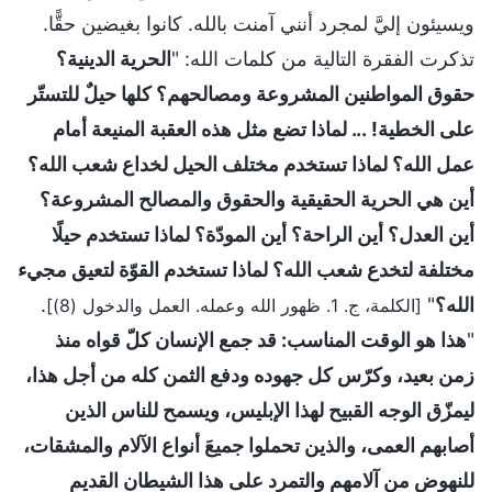
ويسيئون إليَّ لمجرد أنني آمنت بالله. كانوا بغيضين حقًّا.
تذكرت الفقرة التالية من كلمات الله: "
الحرية الدينية؟
حقوق المواطنين المشروعة ومصالحهم؟ كلها حيلٌ للتستّر
على الخطية! ... لماذا تضع مثل هذه العقبة المنيعة أمام
عمل الله؟ لماذا تستخدم مختلف الحيل لخداع شعب الله؟
أين هي الحرية الحقيقية والحقوق والمصالح المشروعة؟
أين العدل؟ أين الراحة؟ أين المودّة؟ لماذا تستخدم حيلًا
مختلفة لتخدع شعب الله؟ لماذا تستخدم القوّة لتعيق مجيء
الله؟
"
.
[الكلمة، ج. 1. ظهور الله وعمله. العمل والدخول (8)]
"
هذا هو الوقت المناسب: قد جمع الإنسان كلّ قواه منذ
زمن بعيد، وكرّس كل جهوده ودفع الثمن كله من أجل هذا،
ليمزّق الوجه القبيح لهذا الإبليس، ويسمح للناس الذين
أصابهم العمى، والذين تحملوا جميعَ أنواع الآلام والمشقات،
للنهوض من آلامهم والتمرد على هذا الشيطان القديم