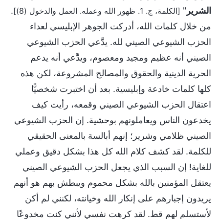
الشرير
"
.
[الكلمة، ج. 1. ظهور الله وعمله. العمل والدخول (8)]
من خلال كلمات الله، أدركت الجوهر الإبليسي لعداء
الحزب الشيوعي الصيني لله. يدَّعي الحزب الشيوعي
الصيني أنه عظيم ومجيد ومعصوم، ويدَّعي أنه يدعم
الحرية الدينية والحقوق والمصالح المشروعة، لكن هذه
كلها كلمات خادعة وإبليسية. بعد أن اختبرت شخصيًّا
اعتقال الحزب الشيوعي الصيني وقمعه، رأيت كيف
يخدعون الناس ويعاملونهم بوحشية. إن الحزب الشيوعي
الصيني ظلامي وشرير؛ إنهم أبالسة بالمعنى الحقيقي
للكلمة. لقد كشف كلام الله كل هذا بشكل دقيق وعملي
للغاية! إن السبب الذي يجعل الحزب الشيوعي الصيني
يعتقل المؤمنين بالله بشكل محموم ويبطش بهم هو أنهم
يريدون إجبارهم على إنكار الله وخيانته، لكنني لم أكن
لأستسلم لهم قط. لقد كرهت نفسي لأنني كنت مخدوعًا