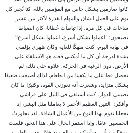
كانوا صارمين بشكل خاص مع المؤمنين بالله. كنا نُجبر كل
يوم على العمل الشاق والمهام القذرة لأكثر من عشر
ساعات في كل مرة. إذا تباطأت خُطانا، كان الضباط
يصيحون: "اعملوا بشكل أسرع، اعملوا بشكل أسرع!".
في نهاية اليوم، كنت منهكًا للغاية وكان ظهري يؤلمني
بشدة لدرجة أن كل ما أمكنني فعله هو الاستلقاء على
الأرض، دون الرغبة في الحركة. علاوة على ذلك، لم
نحصل قط على ما يكفينا من الطعام، لذلك أصبحت ضعيفًا
بشكل متزايد، وشعرت أنه تعوزني القوة، وكثيرًا ما كان
يصيبني الدوار. كنت أستلقي في الليل على فراشي
وأفكر: "التنين العظيم الأحمر لا يعاملنا مثل البشر، إذ
يجعلنا نقوم بهذا النوع من الأعمال الشاقة. لقد تجاوزتُ
الخمسين عامًا، وإذا استمر الحال على هذا النحو، فلست
متيقنًا من أنني سأتمكن من الصمود خلال هذين العامين