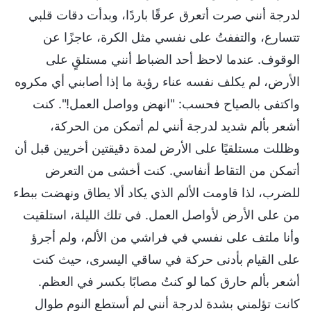
لدرجة أنني صرت أتعرق عرقًا باردًا، وبدأت دقات قلبي
تتسارع، والتففتُ على نفسي مثل الكرة، عاجزًا عن
الوقوف. عندما لاحظ أحد الضباط أنني مستلقٍ على
الأرض، لم يكلف نفسه عناء رؤية ما إذا أصابني أي مكروه
واكتفى بالصياح فحسب: "انهض وواصل العمل!". كنت
أشعر بألم شديد لدرجة أنني لم أتمكن من الحركة،
وظللت مستلقيًا على الأرض لمدة دقيقتين أخريين قبل أن
أتمكن من التقاط أنفاسي. كنت أخشى من التعرض
للضرب، لذا قاومت الألم الذي يكاد ألا يطاق ونهضت ببطء
من على الأرض لأواصل العمل. في تلك الليلة، استلقيت
وأنا ملتف على نفسي في فراشي من الألم، ولم أجرؤ
على القيام بأدنى حركة في ساقي اليسرى، حيث كنت
أشعر بألم حارق كما لو كنتُ مصابًا بكسر في العظم.
كانت تؤلمني بشدة لدرجة أنني لم أستطع النوم طوال