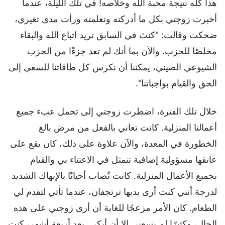
هذا كله نتيجة محبة الله وخلاصه! في تلك الليلة، عندما
أخبرت زوجتي بكل ما أدركته وتعلمته ورأت مدى تغيري،
ضحكت وقالت: "كنتَ في السابق تريد اتباع الله والبقاء
مخلصًا للحزب. والآن بما أنك لم تعد جزءًا من الحزب
الشيوعي الصيني، يمكننا أن نكرس كل طاقاتنا للسعي إلى
الحق والقيام بواجباتنا".
خلال تلك الفترة، اضطرت زوجتي إلى تحمل عبء جميع
أعمالنا المنزلية. كانت تعاني بالفعل من مرض بالغ
الخطورة في المعدة، والآن علاوة على ذلك، كان يقع على
عاتقها مسؤولية إضافية تتمثل في الاعتناء بي والقيام
بجميع الأعمال المنزلية. كانت تُصاب أحيانًا بالإنهاك الشديد
لدرجة أنني كنت أرى يديها ترتجفان، عندما تأتي لتقدم لي
الطعام. كان الأمر مزعجًا للغاية أن أرى زوجتي على هذه
الحال، وكثيرًا لم يسعني إلا أن أبكي. بعد أربعة أشهر، كنت