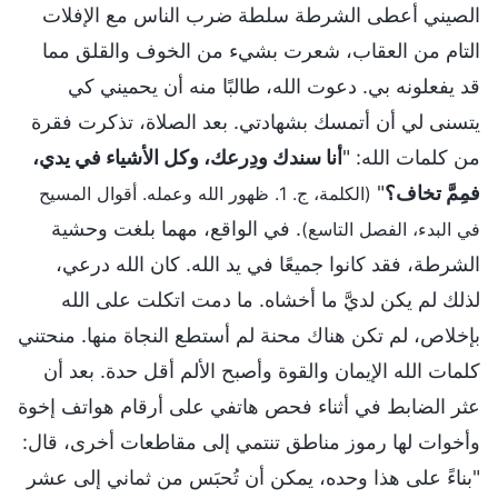
الصيني أعطى الشرطة سلطة ضرب الناس مع الإفلات
التام من العقاب، شعرت بشيء من الخوف والقلق مما
قد يفعلونه بي. دعوت الله، طالبًا منه أن يحميني كي
يتسنى لي أن أتمسك بشهادتي. بعد الصلاة، تذكرت فقرة
من كلمات الله: "
أنا سندك ودِرعك، وكل الأشياء في يدي،
فمِمَّ تخاف؟
"
(الكلمة، ج. 1. ظهور الله وعمله. أقوال المسيح
. في الواقع، مهما بلغت وحشية
في البدء، الفصل التاسع)
الشرطة، فقد كانوا جميعًا في يد الله. كان الله درعي،
لذلك لم يكن لديَّ ما أخشاه. ما دمت اتكلت على الله
بإخلاص، لم تكن هناك محنة لم أستطع النجاة منها. منحتني
كلمات الله الإيمان والقوة وأصبح الألم أقل حدة. بعد أن
عثر الضابط في أثناء فحص هاتفي على أرقام هواتف إخوة
وأخوات لها رموز مناطق تنتمي إلى مقاطعات أخرى، قال:
"بناءً على هذا وحده، يمكن أن تُحبَس من ثماني إلى عشر