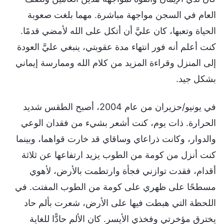
العام في السجن مواجهة مباشرة. مهما بلغت صعوبة
الحياة وتعبها، كان عليَّ أن أتكل على الله لأمضي قدمًا.
كنت أعلم أنه فور انتهاء مدة عقوبتي، ينبغي عليَّ العودة
إلى المنزل وقراءة المزيد من كلام الله وممارسة إيماني
بشكل جيد.
في يونيو/حزيران من عام 2004، أصبح الطقس شديد
الحرارة. ذات يوم، كنت أشعر بشيء من فقدان الوعي
والدوار، وكانت ذراعاي وساقاي قد خارت قواهما، وبينما
كنت أنزل من كومة من الطوب يزيد ارتفاعها عن ثلاثة
أقدام، فقدت توازني فجأة وارتطمت بالأرض، لأهوي
مسطحًا على ظهري على كومة من الطوب المفتت. في
اللحظة التي هبطت فيها على الأرض، شعرت بألم حاد
يخترق مؤخرتي وفخذي الأيسر. كان الألم حادًّا للغاية