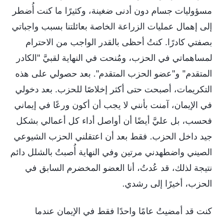
مسؤوليات جسام دون أدنى ضغينة، وكثيرًا ما كنت أُضطر
إلى إهمال عمليات الزراعة الخاصة بعائلتنا بسبب واجباتي
بصفتي كادرًا. كنتُ أحظى بالقدر الواجب من الاحترام
لمساهماتي في الحزب، ومُنحت في النهاية لقبيَّ "الكادر
المتقدم" و"عضو الحزب المتقدم". بعد حصولي على هذه
التكريمات، أصبحت حتى أكثر إخلاصًا للحزب. بعد دخولي
في الإيمان، آمنت بأنني لا يجب أن أكون ورعًا في إيماني
فحسب، بل عليَّ أيضًا أن أواصل أداء كل أعمالي بشكل
جيد داخل الحزب. فقط بعد أن اعتقلني الحزب الشيوعي
الصيني واضطهدني مرتين وفي النهاية أُصبتُ بالشلل دائم
نتيجة لذلك، قد عُدتُ، أنا العضو المخضرم السابق في
الحزب، أخيرًا إلى رشدي.
كنت قد أمضيتُ عامًا واحدًا فقط في الإيمان عندما