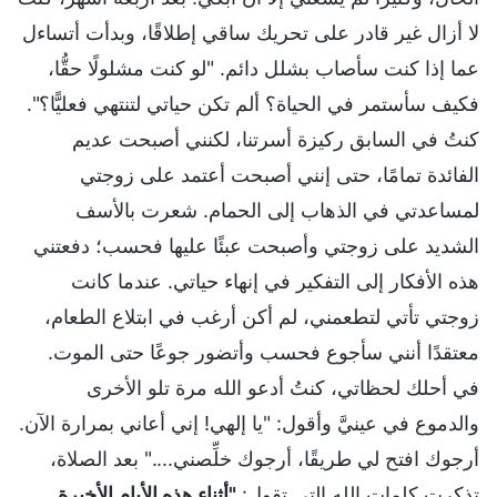
لا أزال غير قادر على تحريك ساقي إطلاقًا، وبدأت أتساءل
عما إذا كنت سأصاب بشلل دائم. "لو كنت مشلولًا حقُّا،
فكيف سأستمر في الحياة؟ ألم تكن حياتي لتنتهي فعليًّا؟".
كنتُ في السابق ركيزة أسرتنا، لكنني أصبحت عديم
الفائدة تمامًا، حتى إنني أصبحت أعتمد على زوجتي
لمساعدتي في الذهاب إلى الحمام. شعرت بالأسف
الشديد على زوجتي وأصبحت عبئًا عليها فحسب؛ دفعتني
هذه الأفكار إلى التفكير في إنهاء حياتي. عندما كانت
زوجتي تأتي لتطعمني، لم أكن أرغب في ابتلاع الطعام،
معتقدًا أنني سأجوع فحسب وأتضور جوعًا حتى الموت.
في أحلك لحظاتي، كنتُ أدعو الله مرة تلو الأخرى
والدموع في عينيَّ وأقول: "يا إلهي! إني أعاني بمرارة الآن.
أرجوك افتح لي طريقًا، أرجوك خلِّصني...." بعد الصلاة،
تذكرت كلمات الله التي تقول:
"أثناء هذه الأيام الأخيرة