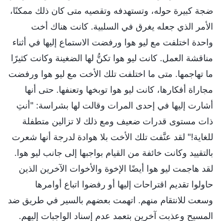
ضجة كبيرة حوله، وتستهدفه وتقصيه متى كان ذلك ممكنًا،
الأمر الذي جعله يغرق في السلبية. كانت هناك أخت
واحدة اختلفت مع ليو هوا ورفضت الاستماع إليها في أثناء
مناقشة العمل. كانت ليو هوا تكنُّ لها الضغينة وكانت كثيرًا
ما تهاجمها. متى ما اختلفت تلك الأخت مع ليو هوا ورفضت
مجاراة أفكارها، كانت ليو هوا توبخها وتعنفها. حتى أنها
أشارت إليها في إحدى المرات وقالت لها بشراسة: "أنتِ
ذات مستوى قدرات ضعيف ومع ذلك لا تزالين متطفلة
للغاية!" لقد عنَّفت تلك الأخت بلا هوادة لدرجة أنها شعرت
بالتقييد وكانت خائفة من القيام بواجبها إلى جانب ليو هوا.
لقد هاجمت ليو هوا أيضًا الإخوة والأخوات الآخرين الذين
حاولوا تقديم اقتراحات إليها أو رفضوا اتباع أوامرها
وسعت للانتقام منهم. اتهمت بعضهم بالسير في طريق ضد
المسيح وعذبت آخرين بتعمد عدم إسناد الواجبات إليهم.