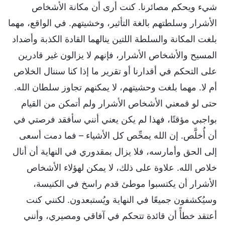
شيء ويحكم مصائرنا. كنت أرى أن مكانة الأشخاص
الأشرار وسلطتهم بالغة التأثير، وخشيتهم. في الواقع، مهما
بلغت المكانة والسلطة اللتين ينالهما القادة الكذبة وأضداد
المسيح والأشخاص الأشرار، فإنهم لا يزالون غير قادرين
على التحكم في أقدارنا أو تقرير ما إذا كنا سننال الخلاص
أم لا. مهما بلغت وحشيتهم، لا يمكنهم تجاوز سلطان الله.
حتى لو قمعني الأشخاص الأشرار ولم أتمكن من القيام
بواجبي مؤقتًا، فهذا لم يكن يعني أنني سأفقد فرصتي في
أن أُخلَّص. إن الله يمحِّص كل الأشياء – فما دمت أسعى
إلى الحق وأمارسه، فلا يزال بمقدوري في النهاية أن أنال
خلاص الله. علاوة على ذلك، لا يمكن لهؤلاء الأشخاص
الأشرار أن يكتسبوا موطئ قدم راسخ في الكنيسة،
وسيُكشفون جميعًا في النهاية ويُستبعدون. لكنني كنت
أعتقد خطأً أن قائدة تتحكم في آفاقي ومصيري، وأنني