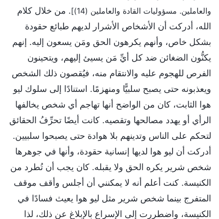
. من خلال كلام
والعاملين. مسؤوليات القادة والعاملين (14)]
الله، أدركت أن الأشخاص الأشرار لديهم طبائع حقودة
بشكل خاص، وأنهم يكرهون الحق ومَن يسعون إليه. إنهم
يكنُّون الضغائن ضد كل أيِّ مَن يسيئ إليهم، ويتحينون
الفرص للهجوم عليه والانتقام منه، فيُقصون ذلك الشخص
ويعذبونه حتى يصبح سلبيًّا ومنهزمًا. استنادًا إلى سلوك ليو
هوا الثابت، كان من الواضح أنها تهاجم أي شخص يخالفها
الرأي أو يهدد مصالحها وتقصيه. كانت أيضًا تحرِّفُ الحقائق
لتحكم على الناس وتدينهم بلا هوادة حتى يصبحوا سلبيين.
أدركت أن ليو هوا لديها إنسانية حقودة، وأنها في جوهرها
شخص شرير يكره الحق ولا يقبله. كان يجب أن تُطرد من
الكنيسة. كنت أعلم أنه لا يمكنني أن أجلس وأقف موقف
المتفرج بينما شخص شرير مثل ليو هوا يعيث فسادًا في
الكنيسة، واضطررت إلى الإسراع بالإبلاغ عن ذلك، لذا