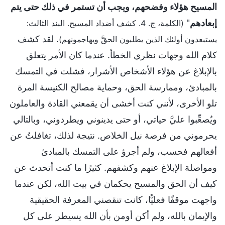
المسيح هؤلاء وفضحهم، ويجب أن تستمر في ذلك حتى يتم
إبعادهم
"
(الكلمة، ج. 4. كشف أضداد المسيح. البند الثالث:
. لقد كشف
يستبعدون أولئك الذين يطلبون الحقَّ ويهاجمونهم)
كلام الله وجهات نظري الخطأ. عندما كان الأمر يتعلق
بالإبلاغ عن هؤلاء الأشخاص الأشرار، فشلت في التمسك
بالمبادئ، وممارسة الحق، وحماية مصالح الكنيسة المرة
تلو الأخرى، لأنني كنت أخشى أن يقمعني القادة والعاملون
ويُصعِّبوا عليَّ حياتي، أو حتى يدينوني ويطردوني، وبالتالي
يحرموني من فرصة نيل الخلاص. نتيجة لذلك، تغافلتُ عن
أفعالهم فحسب، ولم أجرؤ على التمسك بالمبادئ
ومواصلة الإبلاغ عنهم وكشفهم. كثيرًا ما كنت أتحدث عن
كيف أن الحق والمسيح يحكمان في بيت الله، لكن عندما
واجهت موقفًا فعليًّا، كانت تنقصني المعرفة الحقيقية
والإيمان بالله، ولم أكن أومن بأن الله يسيطر على كل