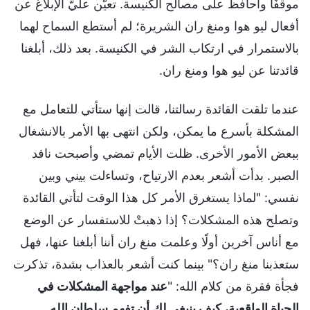
موقفًا وأحافظ على مصالح الكنيسة. تعيَّن عليَّ الإبلاغ عن
أفعال ليو هوا ومنغ ران الشريرة؛ لم أستطع السماح لهما
بالاستمرار في ارتكاب الشر في الكنيسة. بعد ذلك، أبلغنا
قائدتنا عن ليو هوا ومنغ ران.
عندما تلقت القائدة رسالتنا، قالت إنها ستأتي للتعامل مع
المشكلة بأسرع ما يمكن، ولكن انتهى بها الأمر بالانشغال
ببعض الأمور الأخرى. ظلت الأيام تمضي وأصبحت نافد
الصبر. بدأت أشعر بعدم الارتياح، وتساءلت بيني وبين
نفسي: "لماذا يستغرق الأمر كل هذا الوقت لتأتي القائدة
وتصلح هذه المشكلات؟ إذا ذهبتْ للاستفسار عن الوضع
مع أناس آخرين أولًا وعلمت منغ ران أننا أبلغنا عنها، فهل
ستعذبنا منغ ران؟" بينما كنت أشعر بالعذاب بشدة، تذكرت
فجأة فقرة من كلام الله: "
عند مواجهة المشكلات في
الحياة الواقعية، كيف ينبغي لك أن تفهم سلطان الله