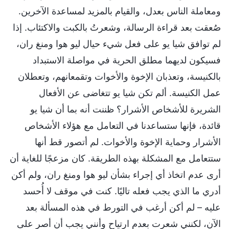
ومعاملة الناس بعدل، والقيام بالمزيد لمساعدة الآخرين.
صُعقت بعد قراءة الرسالة، وشعرتُ بالكبت والاكتئاب. إذا
لم توافق شيا يو على فعل شيء حيال ليو هوا ومنغ ران،
فسيكون لديهما مطلق الحرية في مواصلة الاستبداد
بالكنيسة، وتعذبان الإخوة والأخوات وتقمعانهم، وتعطلان
عمل الكنيسة. ألم تكن شيا يو تتغاضى عن الأفعال
الشريرة للأشخاص الأشرار؟ ظننت أنه بما أن شيا يو
قائدة، فإنها ستساعدنا في التعامل مع هؤلاء الأشخاص
الأشرار وحماية الإخوة والأخوات. لم أتصور قط أنها
ستتعامل مع المشكلة بهذه الطريقة. كان مزعجًا للغاية أن
أرى عدم اتخاذ أي إجراء بشأن ليو هوا ومنغ ران، ولم أكن
أدري ما الذي يجب فعله تاليًا. كنت في موقف لا أُحسد
عليه – لم أكن أرغب في التورط في هذه المسألة بعد
الآن، لكنني شعرت بعدم ارتياح وأنني يجب أن أصر على