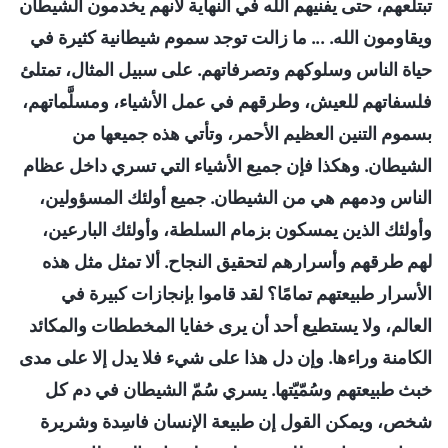
تبتلعهم، حتى يفنيهم الله في النهاية لأنهم يخدمون الشيطان
ويقاومون الله. ... ما زالت توجد سموم شيطانية كثيرة في
حياة الناس وسلوكهم وتصرفاتهم. على سبيل المثال، تمتلئ
فلسفاتهم للعيش، وطرقهم في عمل الأشياء، ومسلَّماتهم،
بسموم التنين العظيم الأحمر، وتأتي هذه جميعها من
الشيطان. وهكذا فإن جميع الأشياء التي تسري داخل عظام
الناس ودمهم هي من الشيطان. جميع أولئك المسؤولين،
وأولئك الذين يمسكون بزمام السلطة، وأولئك البارعين،
لهم طرقهم وأسرارهم لتحقيق النجاح. ألا تمثل مثل هذه
الأسرار طبيعتهم تمامًا؟ لقد قاموا بإنجازات كبيرة في
العالم، ولا يستطيع أحد أن يرى خفايا المخططات والمكائد
الكامنة وراءها. وإن دل هذا على شيء فلا يدل إلا على مدى
خبث طبيعتهم وسُمّيّتها. يسري سُمّ الشيطان في دم كل
شخص، ويمكن القول إن طبيعة الإنسان فاسِدة وشريرة