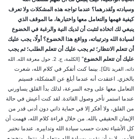
وسيادته وتُقدرهما؟ عندما تواجه هذه المشكلات ولا تعرف
كيفية فهمها والتعامل معها واختبارها، ما الموقف الذي
ينبغي لك اتخاذه لتثبت أن لديك النية والرغبة في الخضوع
لسيادة الله وترتيباته، وواقع هذا الخضوع؟ أولًا، يجب عليك
أن تتعلم الانتظار؛ ثم يجب عليك أن تتعلم الطلب؛ ثم يجب
عليك أن تتعلم الخضوع
"
[الكلمة، ج. 2. حول معرفة الله. الله
. بينما كنت أتفكر في كلام الله، شعرت
ذاته، الفريد ثالثًا]
بالخزي. اعتقدت أنه عندما أبلغ عن المشكلة، فسيتم
التعامل معها على وجه السرعة، لذلك بدأ القلق يساورني
عندما استمر تأخر وصول القائدة. لقد كنت أعيش في حالة
من القلق، ولا أفكر إلا في حماية ذاتي دون أدنى قدر من
الإيمان الحقيقي بالله. من خلال قراءة كلام الله، فهمت أن
كل الأشياء تحدث حسب سيادة الله وتدابيره. عندما نختبر
الأمور، لا بد أن نؤمن بسيادة الله ونتعلم أن ننتظر ونخضع.