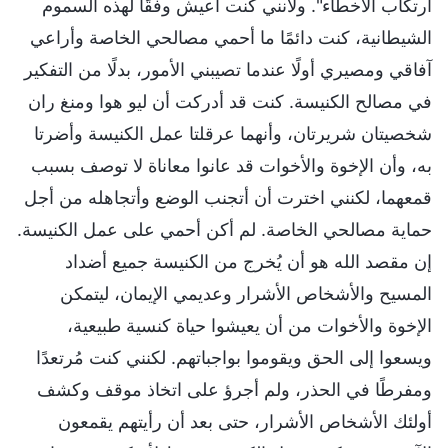
ارتكاب الأخطاء". ولأنني كنت أعيش وفقًا لهذه السموم
الشيطانية، كنت دائمًا ما أحمي مصالحي الخاصة وأراعي
آفاقي ومصيري أولًا عندما تصيبني الأمور، بدلًا من التفكير
في مصالح الكنيسة. كنت قد أدركت أن ليو هوا ومنغ ران
شخصيتان شريرتان، وأنهما عرقلتا عمل الكنيسة وأضرتا
به، وأن الإخوة والأخوات قد عانوا معاناة لا توصف بسبب
قمعهما، لكنني اخترت أن أتجنب الوضع وأتجاهله من أجل
حماية مصالحي الخاصة. لم أكن أحمي على عمل الكنيسة.
إن مقصد الله هو أن يُخرج من الكنيسة جميع أضداد
المسيح والأشخاص الأشرار وعديمي الإيمان، ليتمكن
الإخوة والأخوات من أن يعيشوا حياة كنسية طبيعية،
ويسعوا إلى الحق ويقوموا بواجباتهم. لكنني كنت مُرتعدًا
ومفرطًا في الحذر، ولم أجرؤ على اتخاذ موقف وكشف
أولئك الأشخاص الأشرار، حتى بعد أن رأيتهم يقمعون