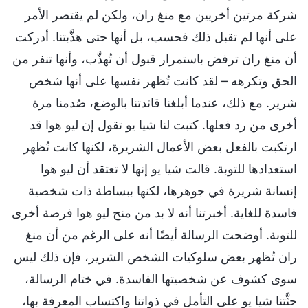
شركة مرتين أخريين مع منغ ران، ولكن لم يقتصر الأمر
على أنها لم تقبل ذلك فحسب، بل أنها حتى هذَّبتنا. أدركت
أن منغ ران ترفض باستمرار قبول أن تُهذَّب، وأنها تنفر من
الحق وتكرهه – لقد كانت تُظهر نفسها على أنها شخص
شرير. مع ذلك، عندما أبلغنا قائدتنا بالوضع، صُدمنا مرة
أخرى من رد فعلها. كتبت لنا شيا يو تقول إن ليو هوا قد
ارتكبت بالفعل بعض الأعمال الشريرة، لكنها كانت تُظهر
استعدادها للتوبة. قالت شيا يو إنها لا تعتقد أن ليو هوا
إنسانة شريرة في جوهرها، لكنها ببساطة ذات شخصية
فاسدة للغاية. أخبرتنا أنه لا بد من منح ليو هوا فرصة أخرى
للتوبة. أوضحت الرسالة أيضًا أنه على الرغم من أن منغ
ران تُظهر بعض سلوكيات الشخص الشرير، فإن ذلك ليس
سوى كشوف عن شخصيتها الفاسدة. في ختام الرسالة،
حثَّتنا شيا يو على التأمل في ذواتنا واكتساب المعرفة بها،