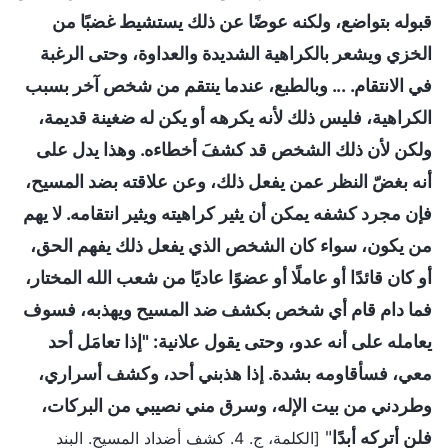
قبوله بتواضع، ولكنه عوضًا عن ذلك يستشيط غضبًا من
الخزي ويشعر بالكراهية الشديدة والعداوة، وحتى الرغبة
في الانتقام. ... وبالطبع، عندما ينتقم من شخص آخر بسبب
الكراهية، فليس ذلك لأنه يكرهه أو يكن له ضغينة قديمة،
ولكن لأن ذلك الشخص قد كشفَ أخطاءه. وهذا يدل على
أنه بغضّ النظر عمن يفعل ذلك، وعن علاقته بضد المسيح،
فإن مجرد كشفه يمكن أن يثير كراهيته ويثير انتقامه. لا يهم
من يكون، سواء كان الشخص الذي يفعل ذلك يفهم الحق،
أو كان قائدًا أو عاملًا أو عضوًا عاديًا من شعب الله المختار،
فما دام قام أي شخص بكشف ضد المسيح ويهذبه، فسوف
يعامله على أنه عدو، وحتى يقول علانية: "إذا تعامَل أحد
معي، فسأقاومه بشدة. إذا هذبني أحد، وكشف أسراري،
وطردني من بيت الإله، وسرق مني نصيبي من البركات،
فلن أتركه أبدًا
"
[الكلمة، ج. 4. كشف أضداد المسيح. البند