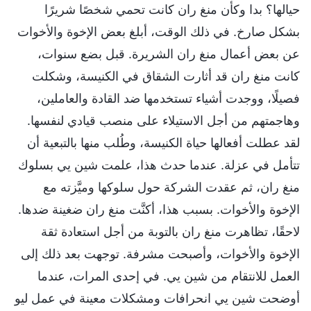
حيالها؟ بدا وكأن منغ ران كانت تحمي شخصًا شريرًا
بشكل صارخ. في ذلك الوقت، أبلغ بعض الإخوة والأخوات
عن بعض أعمال منغ ران الشريرة. قبل بضع سنوات،
كانت منغ ران قد أثارت الشقاق في الكنيسة، وشكلت
فصيلًا، ووجدت أشياء تستخدمها ضد القادة والعاملين،
وهاجمتهم من أجل الاستيلاء على منصب قيادي لنفسها.
لقد عطلت أفعالها حياة الكنيسة، وطُلب منها بالتبعية أن
تتأمل في عزلة. عندما حدث هذا، علمت شين يي بسلوك
منغ ران، ثم عقدت الشركة حول سلوكها وميَّزته مع
الإخوة والأخوات. بسبب هذا، أكنَّت منغ ران ضغينة ضدها.
لاحقًا، تظاهرت منغ ران بالتوبة من أجل استعادة ثقة
الإخوة والأخوات، وأصبحت مشرفة. توجهت بعد ذلك إلى
العمل للانتقام من شين يي. في إحدى المرات، عندما
أوضحت شين يي انحرافات ومشكلات معينة في عمل ليو