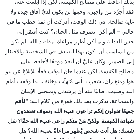
بذلك أحافظ على مصالح الكنيسة، لكن إذا أبلغت عنه،
فقد أُجرَّد من واجبي، وحينها لن يكون لديَّ آفاق جيدة ولا
غاية صالحة. في ذلك الوقت، أدركت أن ثمة خطب ما في
حالتي – ألم أكن أتصرف مثل الجبان؟ كنت أفتقر إلى
حس العدالة ولم أكن أظهر مراعاة لمقاصد الله. لم يكن
من المناسب أن أكون بهذا الضعف في الشخصية والافتقار
إلى الضمير، وكان عليَّ أن أتخذ موقفًا لأحافظ على
مصالح الكنيسة. لكن عندما حان الوقت فعلًا للإبلاغ عن ليو
هوا ومنغ ران، شعرت بأني مُتهيِّب وخائف، لذا وقفت أمام
الله وصليت، طالبًا منه أن يرشدني ويمنحني الإيمان
والشجاعة. تذكرت بعد ذلك فقرة من كلام الله: "
فأنتم
جميعًا تقولون إنكم تراعون عبء الله وسوف تعضدون
شهادة الكنيسة. ولكنْ مَنْ منكم راعى عبء الله حقًا؟ سَل
نفسك: هل أنت شخص يُظهر مراعاةً لعبء الله؟ هل