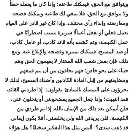
ويتوافق مع الحق، فيمكنك طاعته؛ وإذا كان ما يفعله خطأً
ولا يتوافق مع الحق، فلا ينبغي لك طاعته ويمكنك فضحه
ومعارضته وإبداء رأي مختلف. وإذا كان غير قادر على القيام
بعمل فعلي أو يفعل أعمالًا شريرة تسبب اضطرابًا في
عمل الكنيسة، وتم كشفه بأنه قائد كاذب، أو عامل كاذب،
أو ضد المسيح، فيمكنك تمييزه وفضحه والإبلاغ عنه. ومع
ذلك، فإن بعض شعب الله المختار لا يفهمون الحق وهم
جبناء على نحو خاص؛ فهم يخافون من أن يتم قمعهم
ومضايقتهم من قِبل القادة الكاذبين وأضداد المسيح، لذلك لا
يجرؤون على التمسك بالمبادئ. يقولون: "إذا طردني القائد،
فقد انتهيت؛ وإذا جعل الجميع يفضحونني أو يتخلون عني،
فلن أتمكن بعد ذلك من الإيمان بالله. إذا تم طردي من
الكنيسة، فلن يريدني الله ولن يخلصني. أفلا يكون إيماني
قد ذهب سدى؟" أليس مثل هذا التفكير سخيفًا؟ هل هؤلاء