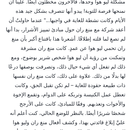
مشكلة ليو هوا وحدها، فالآخرون مخطئون أيضًا. علينا أن
نمنحها فرصة للتوبة! يبدو أنها تتصرف بشكل جيد هذه
الأيام وكانت نشطة للغاية في واجبها..." عندما حاولتُ أن
أعقد شركة مع منغ ران حول مبادئ تمييز الأشرار، بدا أنها
لم تصغِ لما قلته إطلاقًا. أشعرنا هذا باقتناع أكبر بأن منغ
ران تحمي ليو هوا عن عمدٍ. كانت منغ ران مشرفة
وتمكنت من رؤية أن ليو هوا شخص شرير بوضوح، ومع
ذلك لم تفعل أي شيء حيال ذلك، وتصرفت بوصفها درعًا
لها بدلًا من ذلك. علاوة على ذلك، كانت منغ ران نفسها
ذات طبيعة حقودة للغاية – لم تكن تقبل الحق، وكانت
تعطل عمل الكنيسة وتربكه على الدوام، وتقمع الإخوة
والأخوات وتعذبهم. وفقًا للمبادئ، كانت على الأرجح
شخصًا شريرًا أيضًا. بالنظر للوضع الحالي، كنت أعلم أنه
عليَّ إبلاغ قائدتي بهذا، وكشف أفعال منغ ران وليو هوا