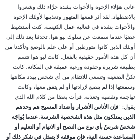
عانى هؤلاء الإخوة والأخوات بشدة جرَّاء ذلك وشعروا
بالاضطهاد. لقد أثر قمعها المتهور وتعذيبها لأولئك الإخوة
والأخوات بشدة في فعالية عمل الكنيسة. كنت أستشيط
غضبًا عندما سمعت عن سلوك ليو هوا. تحدثنا بعد ذلك إلى
أولئك الذين كانوا متورطين أو على علم بالوضع وتأكدنا من
أن كل هذه الأمور حقيقية بالفعل. كانت ليو هوا تتسم
بطبيعة شريرة وحقودة ورغبة عميقة في المكانة. كانت
تكنُّ الضغينة وتسعى للانتقام من أي شخص يهدد مكانتها
وسمعتها إذا لم ينصع لإرادتها أو لم يتفق معها، وكانت
تهاجمه وتقصيه وتعذبه. قرأت بعضًا من كلام الله الذي
يقول: "
فإن الأناس الأشرار وأضداد المسيح هم وحدهم
الذين يمتلكون مثل هذه الشخصية الشرسة. عندما يُواجَه
شخصٌ شرسٌ بأي نوع من النصح أو الاتهام أو التعليم أو
المساعدة حسنة النية، فإن موقفه لا يتمثل في شكر ذلك أو