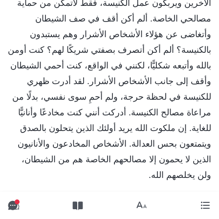
الآخرين ويربكون عمل الكنيسة، فقط لأتمكن من حماية
مصالحي الخاصة. ألم أكن أقف في صف الشيطان
وأتغاضى عن هؤلاء الأشخاص الأشرار وهم يستبدون
بالكنيسة؟ ألم أكن أتصرف بصفتي شريكًا لهم؟ كنت أومن
بالله وأتبعه شكليًّا، لكنني في الواقع، كنت أحمي الشيطان
وأقف إلى جانب الأشخاص الأشرار. لقد أدرت ظهري
للكنيسة في لحظة حرجة، ولم أحمِ سوى نفسي، بدلًا من
مراعاة مصالح الكنيسة. أدركت أنني كنت مخادعًا وأنانيًّا
للغاية. إن ملكوت الله يريد أولئك الذين يتحلون بالصدق
ويتمتعون بحس العدالة. الأشخاص المخادعون والأنانيون
الذين لا يحمون إلا مصالحهم الخاصة هم من الشيطان،
ولن يخلصهم الله.
صادفتُ بعد ذلك الفقرة التالية من كلام الله: "
لدى أضداد
المسيح شخصيات شرسة للغاية. إذا حاولت تهذيبهم أو