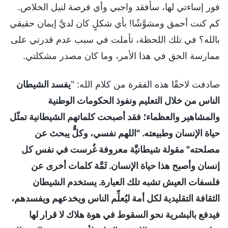
فور إساءتي لها، سأفقد واجبي وأي فرصة لنيل الخلاص.
كم كنت أحمق ومشوَّشًا! بأي شكلٍ كان لديَّ إيمان حقيقي
بالله؟ في تلك اللحظة، تأملت في سبب عدم قدرتي على
ممارسة الحق في هذا الأمر، وما كان مصدر مشكلتي.
صادفت لاحقًا هذه الفقرة من كلام الله: "
يفسد الشيطان
الناس من خلال التعليم ونفوذ الحكومات الوطنية
والمشاهير والعظماء؛ فقد أصبحت كلماتهم الشيطانية تمثّل
حياة الإنسان وطبيعته. "اللهم نفسي، وكلٌّ يبحث عن
مصلحته" مقولة شيطانيَّة معروفة غُرست في نفس كل
إنسان وأصبح هذا حياة الإنسان. ثَمَّة كلمات أخرى عن
فلسفات العيش تشبه تلك العبارة. يستخدم الشيطان
الثقافة التقليدية لكل أمة ليُعلِّم الناس ويخدعهم ويفسدهم،
فيدفع بالبشرية نحو السقوط في هوة هلاك لا قرار لها