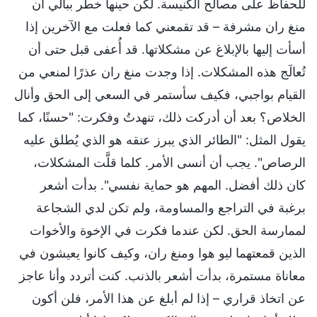
للحفاظ على مصالح الكنيسة. لكن حينها خطر ببالي أن
منغ ران مشرفة – قد تقمعني كما فعلت مع الآخرين إذا
أسأت إليها بالإبلاغ عن مشكلاتها. قد أُعفى قبل حتى أن
تُعالَج هذه المشكلات. إذا وجدت منغ ران عذرًا لمنعي من
القيام بواجبي، فكيف سأستمر في السعي إلى الحق وأنال
الخلاص؟ بعد أن أدركت ذلك، تنهدتُ وفكرت: "حسنًا، كما
يقول المثل: "الطائر الذي يبرز عنقه هو الذي يُطلق عليه
الرصاص". يجب أن أنسى الأمر. كلما قلَّت المشكلات،
كان ذلك أفضل. المهم هو حماية نفسي". بدأت أشعر
برغبة في التراجع والمساومة، ولم تكن لدي الشجاعة
لممارسة الحق. لكن عندما فكرت في الإخوة والأخوات
الذين قمعتهما ليو هوا ومنغ ران، وكيف كانوا يعيشون في
معاناة مستمرة، بدأت أشعر بالذنب. كنت أتردد وأنا عاجز
عن اتخاذ قراري – إذا لم أبلغ عن هذا الأمر، فلن أكون