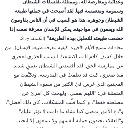
وعدائية ومعارضة لله، وممتلئة بفلسفات الشيطان
وسمومه ومنغمسة فيها. لقد أصبحت في جملتها طبيعة
الشيطان وجوهره. هذا هو السبب في أن الناس يقاومون
الله ويقفون في مواجهته. يمكن للإنسان معرفة نفسه إذا
خضعت طبيعته للتحليل بهذه الطريقة
"
(الكلمة، ج. 3.
. من
محادثات مسيح الأيام الأخيرة. كيفية معرفة طبيعة الإنسان)
خلال كشف كلام الله، اكتشفتُ السبب الجذري لعجزي
عن ممارسة الحق: لقد أفسدني الشيطان بعمقٍ شديد.
منذ صغري، كنت قد تعلمتُ في المدرسة، وتكيَّفت مع
المجتمع الذي غرس فيَّ الكثير من سموم الشيطان
المتمثلة في: "اللهم نفسي، وليبحث كل امرئ عن
مصلحته فقط"، و"كلما قلَّت المشكلات، كان ذلك أفضل"،
و"دع الأمور تمضي كما تشاء ما دامت لا تؤثر عليك"،
و"العقلاء يجيدون حماية أنفسهم ولا يسعون إلا لتجنب