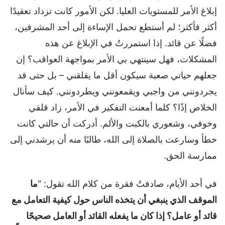
إبلاغ الأمر للمستويات العليا. لكن الأمور كانت تزداد تعقيدًا
أكثر فأكثر؛ لم أستطع تحمل الإساءة إلى أحد المشرفين،
فضلًا عن قائد. إذا استمررتُ في الإبلاغ عن هذه
المشكلات، فهل سينتهي بي الأمر بمواجهة العواقب؟ إن
جعلهم حياتي صعبة سيكون أقل ما يقلقني – بل حتى قد
يجردونني من واجبي ويقمعونني ويطردونني. كيف سأنال
الخلاص إذًا؟ كلما أمعنت التفكير في الأمر، زاد قلقي
وخوفي، وشعوري بالكبت والألم. أدركت أن حالتي كانت
خطأ وسارعت بالصلاة إلى الله، طالبًا منه أن يرشدني إلى
ممارسة الحق.
في أحد الأيام، صادفتُ فقرة من كلام الله تقول: "
ما
الموقف الذي ينبغي أن يتخذه الناس حول كيفية التعامل مع
قائد أو عامل؟ إذا كان ما يفعله القائد أو العامل صحيحًا