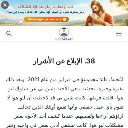
38. الإبلاغ عن الأشرار
38. الإبلاغ عن الأشرار
انتُخبتُ قائدَ مجموعةٍ في فبراير من عام 2021، وبعد ذلك
بفترة وجيزة، تحدثت معي الأخت شين يي عن سلوك ليو
هوا، قائدة فريقها. كانت شين يي قد لاحظت أن ليو هوا لا
تقوم بأي عمل حقيقي وأنها تقمع أولئك الذين تخالف
آراؤهم آراءها وتُقصيهم. عندما كشف أحد الأخوة بعض
مشكلات ليو هوا، كانت تستغل أدنى نقص في واجبه وتثير