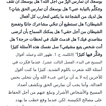
بوسعك أن تمارس البِرّ من أجل الله؟ هل بوسعك أن تقف
وتتكلَّم بالنيابة عني؟ هل بوسعك أن تمارس الحق بثباتٍ؟
هل لديك من الشجاعة ما يكفي لتحارب كل أفعال
الشيطان؟ هل تستطيع أن تنحّي مشاعرك جانبًا وتفضح
الشيطان من أجل حقي؟ هل يمكنك السماح بأن تُرضى
مقاصدي فيك؟ هل قدمتَ قلبك في لحظات حرجة؟ هل
أنت شخص يتبع مشيئتي؟ سل نفسك هذه الأسئلة كثيرًا
وفكِّر فيها كثيرًا
"
(الكلمة، ج. 1. ظهور الله وعمله. أقوال
. عندما فكرت في
المسيح في البدء، الفصل الثالث عشر)
أسئلة الله شعرت باللوم الشديد. كثيرًا ما كنت أقول
للآخرين إنه لا بد أن نراعي عبء الله وأن نتحلى بحس
العدالة، وأننا يجب أن نمارس الحق ونكشف أضداد
المسيح والأشخاص الأشرار ونبلغ عنهم من أجل الحفاظ
على مصالح الكنيسة. لكن عندما وقع خطب ما يهدد