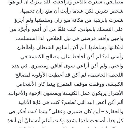
مصالحي، شعرت بالذعر وتراجعت. لقد ميزتُ أن ليو هوا
شخص شرير، لكن عندما رأيت أن منغ ران تحميها،
شعرت بالرهبة من مكانة منغ ران وسلطتها ولم أجرؤ
على التمسك بالمبادئ. كنت قلقًا من أن أُقمع وأُجرَّد من
واجبي وأفقد فرصتي في نيل الخلاص، لذا استسلمت
لمكانتها وسلطتها. ألم أكن أساوم الشيطان وأطأطئ
رأسي له؟ لم أكن أحافظ على مصالح الكنيسة في
واجبي، ولم أكن أراعي سوى آفاقي ومصيري. في هذه
اللحظة الحاسمة، لم أكن قد أعطيت الأولوية لمصالح
الكنيسة، ووقفت موقف المتفرج بينما كان الأشخاص
الأشرار يربكون عمل الكنيسة ويقمعون الإخوة والأخوات.
ألم أكن أعض اليد التي تُطعم؟ كنت في غاية الأنانية
والحقارة – أين كان ضميري وعقلي؟ بينما كنت أفكر في
كل هذا، أصبحت نادمًا بشدة وكنت أعلم أنه عليَّ أن أتخذ