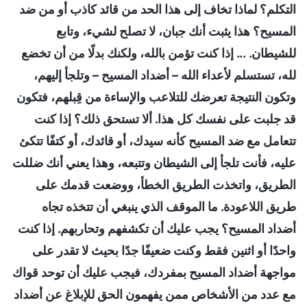
التكلم؟ لماذا تخاف إلى هذا الحد من قائد كاذب أو من ضد
المسيح؟ هذا يثبت أنك جبان، لا تصلح لشيء، وتابع
للشيطان. ... إذا كنت تؤمن بالله، ولكنك بدلًا من أن تخضع
لله، تستسلم لأعداء الله – أضداد المسيح – وتلجأ إليهم،
وتكون النتيجة تعرضك للتلاعب والإساءة من قِبلهم، فتكون
قد جلبت على نفسك كل هذا. ألا تستحق ذلك؟ إذا كنت
تتعامل مع ضد المسيح كأنه سيدك، أو قائدك، أو كتفًا تتكئ
عليه، فأنت تلجأ إلى الشيطان وتتبعه، وهذا يعني أنك ضللت
الطريق، واتخذت الطريق الخطأ، ووضعت قدمك على
طريق اللاعودة. ما الموقف الذي ينبغي أن تتخذه تجاه
أضداد المسيح؟ يجب عليك أن تكشفهم وتحاربهم. إذا كنت
واحدًا أو اثنين فقط وكنت ضعيفًا جدًا بحيث لا تقدر على
مواجهة أضداد المسيح بمفردك، فيجب عليك أن توحد قواك
مع عدد من الأشخاص ممن يفهمون الحق للإبلاغ عن أضداد