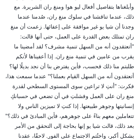
وأبلغناها بتفاصيل أفعال ليو هوا ومنغ ران الشريرة. مع
ذلك، عندما تناقشنا في سلوك منغ ران، صُدمنا عندما
وجدنا أن شيا يو غير موافقة على إعفائها. زعمت أن منغ
ران تمتلك بعض القدرة على العمل، حتى أنها قالت:
"أتعتقدون أنه من السهل تنمية مشرف؟ لقد أمضينا ما
يقرب من عامين في تنمية منغ ران. إذا أعفيناها لأنكم
طلبتم منا ذلك فحسب، فأين يفترض بنا أن نجد بديلًا لها؟
أتعتقدون أنه من السهل القيام بعملنا؟" عندما سمعت هذا،
فكرت: "أنتِ لا تراعين سوى المستوى السطحي لقدرة
منغ ران على العمل وفشلتِ في أن تضعي في حسبانكِ
إنسانيتها وجوهر طبيعتها. إذا كنتِ لا تميزين الناس ولا
تتعاملين معهم بناءً على جوهرهم، فأين المبادئ في ذلك؟"
بعد ذلك، قالت شيا يو إنها بحاجة إلى التحقق من الأمر
بشكل أكبر، واختُتم الاجتماع على الفور. لاحقًا، عقدنا