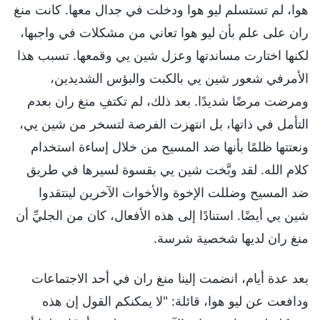
هوا، لم تستسلم ليو هوا ودخلت في جدال معها. كانت منغ
ران على علم بأن ليو هوا تعاني من مشكلات في واجبها،
لكنها اختارت مساندتها وعزل شين يي وقمعها. تسبب هذا
الأمرفي شعور شين يي بالكبت والبؤس الشديدين،
ومرضت مرضًا شديدًا. بعد ذلك، لم تكتفِ منغ ران بعدم
التأمل في ذاتها، بل انتهزت الفرصة لتسخر من شين يي،
ونعتتها ظلمًا بأنها ضد المسيح من خلال إساءة استخدام
كلام الله. لقد وبَّخت شين يي بقسوة لسيرها في طريق
ضد المسيح وضللت الإخوة والأخوات الآخرين لينتقدوا
شين يي أيضًا. استنادًا إلى هذه الأفعال، كان من الجليِّ أن
منغ ران لديها شخصية شرسة.
بعد عدة أيام، انضمت إلينا منغ ران في أحد الاجتماعات
ودافعت عن ليو هوا، قائلة: "لا يمكنكم القول إن هذه