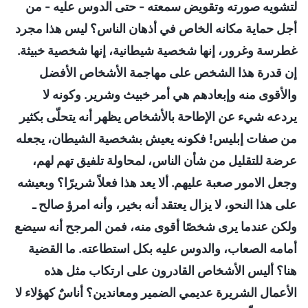
لتشويه صورته وتقويض سمعته - حتى الدوس عليه - من
أجل حماية مكانه الخاص في أذهان الناس؟ ليس هذا مجرد
غطرسة وغرور، إنها شخصية شيطانية، إنها شخصية خبيثة.
إن قدرة هذا الشخص على مهاجمة الأشخاص الأفضل
والأقوى منه وإبعادهم هي أمر خبيث وشرير. وكونه لا
يردعه شيء عن الإطاحة بالأشخاص يظهر أنه يتحلّى بكثير
من صفات إبليس! فكونه يعيش بشخصية الشيطان، يجعله
عرضة للتقليل من شأن الناس، لمحاولة تلفيق تهم لهم،
وجعل الامور صعبة عليهم. ألا يعد هذا فعلاً شريرًا؟ وبعيشه
على هذا النحو، لا يزال يعتقد أنه بخير، وأنه امرؤ صالح ـ
ولكن عندما يرى شخصًا أقوى منه، فمن المرجح أنه سيضع
أمامه الصعاب، والدوس عليه بكل استطاعته. ما القضية
هنا؟ أليس الأشخاص القادرون على ارتكاب مثل هذه
الأعمال الشريرة عديمي الضمير ومعاندين؟ أناسٌ كهؤلاء لا