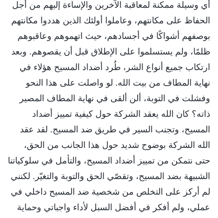
أي وسيلة ممكنة لمعاقبة الآخرين والإساءة إليهم من أجل
الحفاظ على مكانتهم، وعاملوا أولئك الذين هددوا مكانتهم
بوصفهم أشواكًا في أجسادهم، حيث اتهموهم وعاقبوهم
ظلمًا، ولم يستسلموا على الإطلاق قبل أن يقصوهم. وبعد
ارتكاب جميع أنواع الشر، طُرد أضداد المسيح هؤلاء في
نهاية المطاف من بيت الله. لو واصلت على هذا النحو
وفشلت في التوبة، ألن ألقى في نهاية المطاف المصير
ذاته؟ كان الله يعقد الشركة حول كيفية تمييز أضداد
المسيح، وتجنب السير في طريق ضد المسيح. لقد عقد
الله الشركة بوضوح شديد حول هذا الجانب من الحق،
حتى نتمكن من تمييز أضداد المسيح، والتأمل في سلوكياتنا
الشبيهة بضد المسيح، وتقصّي الحق والتوبة والتغيّر. لكنني
لم أركز على التخلص من شخصية ضد المسيح داخلي في
عملي، ولم أفكر في أفضل السبل لأداء واجباتي وحماية