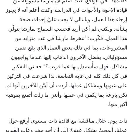
كقائدة؟" في الواقع، كنت أعلم أن مارشا مسؤولة عن
قيادة الإخوة والأخوات في الدراسة وكنت أعلم أنه لا يجوز
إرجاء هذا العمل، وبالتالي لا يجب عليّ إحداث ضجة
بشأنه. ولكنني لم أكن أريد فحسب السماح لمارشا بتولّي
هذا العمل. فكّرت: "تنخرط مارشا في عدد متزايد من
المشروعات، بما في ذلك بعض العمل الذي يقع ضمن
مسؤولياتي. يفضل الآخرون الذهاب إليها عندما يواجهون
مشاكل. فهل سأُستبدل بها عما قريب؟" جعلني التفكير
في كل ذلك كله في غاية التعاسة. لذا شرعت في التركيز
على عيوبها ومشاكل عملها. أردت أن أبيّن للآخرين أنها لم
تكن بارعة بما يكفي في عملها وأنني ما زلت أتمتع بموهبة
أكبر منها.
ذات يوم، خلال مناقشة مع قائدة ذات مستوى أرفع حول
عملنا، ألمحتْ بشكل عفويّ إلى أن أحد مشروعات الفيديو