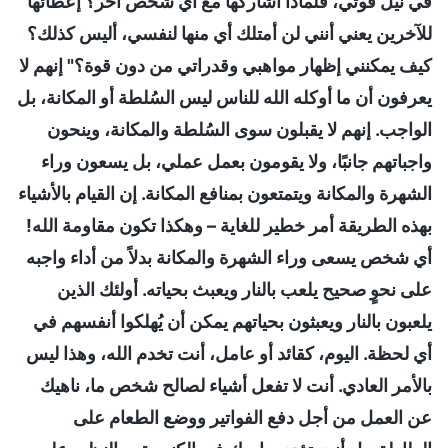
في نيل قوتي، فلماذا أشاركها مع أي شخص آخر؟ إعطائها
للآخرين يعني أنني لن أمتلك أي منها لنفسي، أليس كذلك؟
كيف يمكنني إظهار مواهبي وقدراتي من دون قوة؟" إنهم لا
يعرفون أن ما أوكله الله للناس ليس السُلطة أو المكانة، بل
الواجب. إنهم لا يقبلون سوى السُلطة والمكانة، وينحون
واجباتهم جانبًا، ولا يقومون بعمل عملي، بل يسعون وراء
الشهرة والمكانة ويتمتعون بمنافع المكانة. إن القيام بالأشياء
بهذه الطريقة أمر خطير للغاية – وهكذا تكون مقاومة الله!
أي شخص يسعى وراء الشهرة والمكانة بدلاً من أداء واجبه
على نحوٍ صحيح يلعب بالنار ويعبث بحياته. أولئك الذين
يلعبون بالنار ويعبثون بحياتهم يمكن أن يُهلكوا أنفسهم في
أي لحظة. اليوم، كقائد أو عامل، أنت تخدم الله، وهذا ليس
بالأمر العادي. أنت لا تفعل أشياء لصالح شخص ما، ناهيك
عن العمل من أجل دفع الفواتير ووضع الطعام على