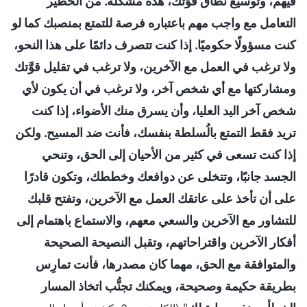
فيهم، وتوسيع نطاق قوَّتك، هذه مشكلة. من الخطير
التعامل مع واجب مهم باعتباره فرصة للتمتع بمنصبك كما لو
كنت مسؤولًا حكوميًا. إذا كنت تتصرف دائمًا على هذا النحو،
ولا ترغب في العمل مع الآخرين، ولا ترغب في تقليل قوَّتك
ومشاركتها مع أي شخص آخر، ولا ترغب في أن يكون لأي
شخص آخر اليد العليا، وأن يسرق منك الأضواء، إذا كنت
تريد فقط التمتع بالُسلطة بنفسك، فأنت ضد المسيح. ولكن
إذا كنت تسعى في كثير من الأحيان إلى الحق، وتنحي
الجسد جانبًا، وتتخلى عن دوافعك وخططك، وتكون قادرًا
على أن تأخذ على عاتقك العمل مع الآخرين، وتفتح قلبك
للتشاور مع الآخرين والسعي معهم، والاستماع باهتمام إلى
أفكار الآخرين واقتراحاتهم، وتقبل النصيحة الصحيحة
والمتوافقة مع الحق، مهما كان مصدرها، فأنت تمارِس
بطريقة حكيمة وصحيحة، ويمكنك تجنُّب اتخاذ المسار