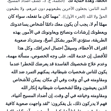
الخطأ، وهذه حماية لك
"
(الكلمة، ج. 3، كشف أضداد المسيح،
البند الثامن: يجعلون الآخرين يطيعونهم دون غيرهم، ولا يطيعون
. "
مهما كان ما تفعله، سواء كان
الحقَّ ولا الله (الجزء الأول))
مهمًا أم لا، يجب أن يكون معك دائمًا أشخاص يساعدونك
ويعطونك إرشادات ونصائح ويعاونونك في الأمور. بهذه
الطريقة، ستؤدي الأمور بشكل أصحّ، وستزداد صعوبة
اقتراف الأخطاء، وسيقلّ احتمال انحرافك، وكل هذا
للأفضل. إن خدمة الله، على وجه الخصوص، مسألة مهمة،
وعدم علاج شخصيتك الفاسدة قد يعرضك للخطر! عندما
يكون للناس شخصيات شيطانية، يمكنهم التمرد ضد الله
ومقاومته في أي وقت وفي أي مكان. يمكن للأشخاص
الذين يعيشون وفقًا لشخصيات شيطانية إنكار الله
ومقاومته وخيانته في أي وقت. إن أضداد المسيح أغبياء،
فهم لا يدركون ذلك، بل يفكرون: "لقد واجهت صعوبة كافية