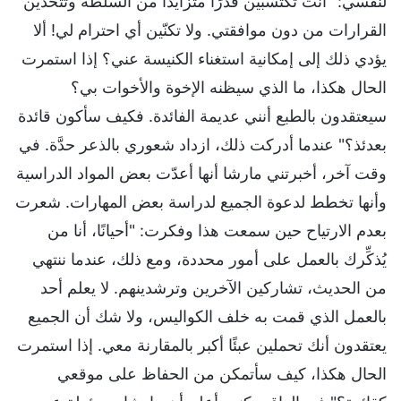
لنفسي: "أنت تكتسبين قدرًا متزايدًا من السلطة وتتخذين
القرارات من دون موافقتي. ولا تكنّين أي احترام لي! ألا
يؤدي ذلك إلى إمكانية استغناء الكنيسة عني؟ إذا استمرت
الحال هكذا، ما الذي سيظنه الإخوة والأخوات بي؟
سيعتقدون بالطبع أنني عديمة الفائدة. فكيف سأكون قائدة
بعدئذ؟" عندما أدركت ذلك، ازداد شعوري بالذعر حدَّة. في
وقت آخر، أخبرتني مارشا أنها أعدّت بعض المواد الدراسية
وأنها تخطط لدعوة الجميع لدراسة بعض المهارات. شعرت
بعدم الارتياح حين سمعت هذا وفكرت: "أحيانًا، أنا من
يُذكِّرك بالعمل على أمور محددة، ومع ذلك، عندما ننتهي
من الحديث، تشاركين الآخرين وترشدينهم. لا يعلم أحد
بالعمل الذي قمت به خلف الكواليس، ولا شك أن الجميع
يعتقدون أنك تحملين عبئًا أكبر بالمقارنة معي. إذا استمرت
الحال هكذا، كيف سأتمكن من الحفاظ على موقعي