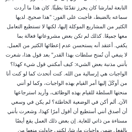
التابعة لمارشا كان يحرز تقدّمًا بطيئًا. كان هذا ما أردت
سماعه بالضبط، فأجبت على الفور: "هذا صحيح. لديها
الكثير من المشاريع الموكلة إليها، لكنها لا تستطيع التعامل
معها جميعًا. كذلك لم تكن بعض مشروعاتها فعالة بما
يكفي. أعتقد أنه يستحسن عدم إعطائها الكثير من العمل.
لا ينبغي أن تُمنح سلطات بهذا القدر" بعد قول هذا، شعرت
بأنني مذنبة بعض الشيء: كيف أمكنني قول شيء كهذا؟
الواجبات هي إرسالية من الله. كنت أتحدث كما لو كنت أنا
من أوكَلَ إليها أمر القيام بهذه الواجبات، وكما لو أنني
منحتها السلطة للقيام بهذه الوظائف، وأريد استرجاعها
الآن. ألم أكن في الوضعية الخاطئة؟ لم يكن في وسعي
أن أصدق أنني أستطيع أن أقول أمرًا كهذا، وشعرت بأنني
مستاءة من ذاتي للغاية. إن بعض ذلك العمل يقع أيضًا
بالفعل ضمن واجبات مارشا، لكنني حاولت منعها من