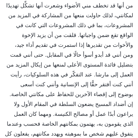
من أنها قد تخطف مني الأضواء وشعرت أنها تشكِّل تهديدًا
لمكانتي، لذلك حاولت منعها من المشاركة في المزيد من
المشروعات، بما في ذلك المشروعات التي كانت في
الواقع تقع ضمن واجباتها. قلقت من أن يزيد الإخوة
والأخوات من تقديرها إذا استمرت في تقديم أداء جيد،
ومن أنني قد أبدو أسوأ حالًا في المقابل. حتى أنني قمت
بتضليل قائدة المستوى الأعلى لمنعها من إيكال المزيد من
العمل إلى مارشا. عند التفكّر في هذه السلوكيات، رأيت
أنني كنت أفتقر حقًّا إلى الإنسانية وأنني كنت أسعى
بوضوح إلى إقصاء الآخرين للحفاظ على مكانتي الخاصة.
إن أضداد المسيح يضعون السلطة في المقام الأول ولا
يراعون أبدًا عمل أو مصالح الكنيسة. ومهما كان العمل
الذي يقومون به، يهتمون بمكانتهم الخاصة فحسب وعندما
يتفوق عليهم شخص ما بموهبته ويهدد مكانتهم، يفعلون كل