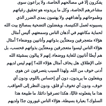
يفكرون إلّا في مصالحهم الخاصة، ولا يراعون سوى
مشاعرهم الخاصة، وكل ما يريدونه هو تحقيق رغباتهم
وطموحاتهم وأهدافهم. ولا يهتمون بمدى الضرر الذي
يسببونه لعمل الكنيسة، ويفضلون التضحية بمصالح بيت الله
لحماية مكانتهم في أذهان الناس وسمعتهم. أليس أمثال
هؤلاء متعجرفين ومعتدِّين بذواتهم وأنانيين ووضعاء؟ أمثال
هؤلاء الناس ليسوا متعجرفين ومعتدِّين بذواتهم فحسب، بل
هم أيضًا أنانيون للغاية ووضعاء. إنهم لا يبالون بمشيئة الله
على الإطلاق. هل يخاف أمثال هؤلاء الله؟ إنهم ليس لديهم
أدنى خوف من الله. ولهذا السبب يتصرفون عن هوى
ويفعلون ما يريدون، دون أي إحساس باللوم، ودون أي
خوف، ودون أي تخوف أو قلق، ودون النظر إلى العواقب.
هذا ما يفعلونه غالبًا، هكذا تصرفوا دائمًا. ما طبيعة هذا
السلوك؟ بعبارة بسيطة، هؤلاء الناس غيورون جدًا ولديهم