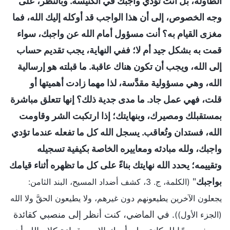
الطاولة، بل أنت تؤدي واجبك في الكنيسة. وبالنظر، على
وجه الخصوص، إلى أن هذا الواجب قد أوكله إليك الله، فما
مغزى القيام به؟ أنت مسؤول أمام الله عن واجبك، سواء
قمت به بشكل جيد أم لا؛ ففي النهاية، يجب تقديم حساب
إلى الله، ويجب أن تكون هناك عاقبة. ما قبلته هو إرسالية
الله، وهي مسؤولية مقدَّسة، لذا مهما زادت أهميتها أو
قلت، فهي عمل جاد. ما مدى جدية ذلك؟ إنها تتعلق مباشرة
بمستقبلك ومصيرك، وبنهايتك؛ إذا ارتكبت الشر وقاومت
الله، فستدان وتُعاقب. يسجل الله كل ما تفعله عندما تؤدي
واجبك، ولله مبادئه ومعاييره الخاصة بكيفية تسجيله
وتقييمه؛ يحدد الله نهايتك بناءً على كل ما تظهره أثناء قيامك
بواجبك
"
(الكلمة، ج. 3، كشف أضداد المسيح، البند الثامن:
يجعلون الآخرين يطيعونهم دون غيرهم، ولا يطيعون الحقَّ ولا الله
. في الماضي، كنت أنظر إلى منصبي كقائدة
(الجزء الأول))