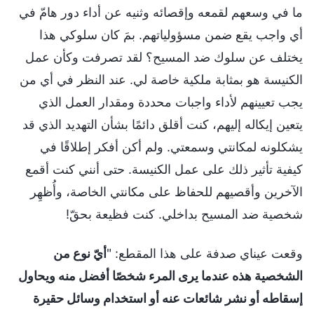
ما في وسعهم لقمعه وإقصائه وثنيه عن أداء دور هامّ في
أي واجب يقع ضمن مسؤولياتهم. بمَ كان سلوكي هذا
يختلف عن سلوك ضد المسيح؟ لقد تصرفت وكأن عمل
الكنيسة هو بمثابة ملكية خاصة لي. عند النظر في أي من
يجب تعيينهم لأداء واجبات محددة ومقدار العمل الذي
يتعين إيكاله إليهم، كنت أقلق دائمًا بشأن التهديد الذي قد
يشكلونه لمكانتي وسمعتي. ولم أكن أفكر إطلاقًا في
كيفية تأثير ذلك على عمل الكنيسة. حتى أنني كنت أقمع
الآخرين وأقصيهم للحفاظ على مكانتي الخاصة، وأُظهِر
شخصية ضد المسيح بداخلي. كنت فظيعة بحقّ!
وقعت عيناي صدفة على هذا المقطع: "
أيّ نوع من
الشخصية هذه عندما يرى المرء شخصًا أفضل منه ويحاول
إسقاطه أو نشر شائعات عنه أو استخدام وسائل حقيرة