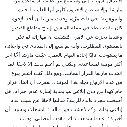
الأعمال الموكلة إلي وسأمتنع عن طلب المساعدة من
مارشا. وإلا سيظن الآخرون كلّهم أنها العاملة الجيدة
والموهوبة". في ذات مرَّة، وجدت مارشا أن أحد الإخوة
كان يتقدم ببطء في عمله المتعلق بإنتاج مقاطع الفيديو.
وعندما تحرّت عن الأمر، اكتشفت أن مهاراته لم تكن
بالمستوى المطلوب، وأنه لم يسع إلى المبادئ في واجباته،
ما يستوجب غالبًا إعادة القيام بالعمل. عيّنت مارشا أخًا آخر
أكثر موهبة لمساعدته. ولكنني لم أعلم بذلك إلا لاحقًا. لقد
اتخذت مارشا القرار الصائب. ومع ذلك كنت أشعر بنوع
من عدم الارتياح تجاه هذا الموقف. شعرت أن اتخاذ قرار
هام كهذا من دون إبلاغي هو بمثابة إشارة عدم احترام. هل
أصبحت مجرد قائدة للزينة؟ سألتها لاحقًا عن سبب عدم
إبلاغي بذلك. وكم دُهشت حين قالت: "انشغلتُ ونسيت أن
أخبرك". عندما سمعت ذلك، فقدت أعصابي، وقلت