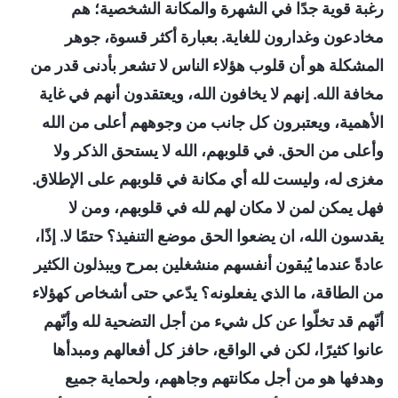
رغبة قوية جدًا في الشهرة والمكانة الشخصية؛ هم
مخادعون وغدارون للغاية. بعبارة أكثر قسوة، جوهر
المشكلة هو أن قلوب هؤلاء الناس لا تشعر بأدنى قدر من
مخافة الله. إنهم لا يخافون الله، ويعتقدون أنهم في غاية
الأهمية، ويعتبرون كل جانب من وجوههم أعلى من الله
وأعلى من الحق. في قلوبهم، الله لا يستحق الذكر ولا
مغزى له، وليست لله أي مكانة في قلوبهم على الإطلاق.
فهل يمكن لمن لا مكان لهم لله في قلوبهم، ومن لا
يقدسون الله، ان يضعوا الحق موضع التنفيذ؟ حتمًا لا. إذًا،
عادةً عندما يُبقون أنفسهم منشغلين بمرح ويبذلون الكثير
من الطاقة، ما الذي يفعلونه؟ يدّعي حتى أشخاص كهؤلاء
أنّهم قد تخلّوا عن كل شيء من أجل التضحية لله وأنّهم
عانوا كثيرًا، لكن في الواقع، حافز كل أفعالهم ومبدأها
وهدفها هو من أجل مكانتهم وجاههم، ولحماية جميع