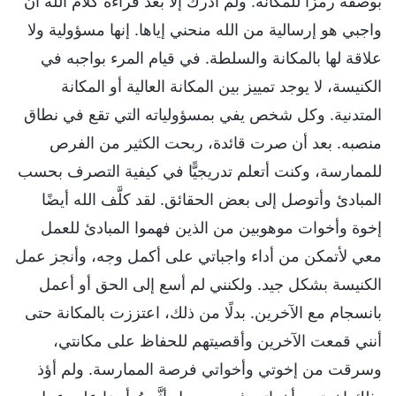
بوصفه رمزًا للمكانة. ولم أدرك إلا بعد قراءة كلام الله أن
واجبي هو إرسالية من الله منحني إياها. إنها مسؤولية ولا
علاقة لها بالمكانة والسلطة. في قيام المرء بواجبه في
الكنيسة، لا يوجد تمييز بين المكانة العالية أو المكانة
المتدنية. وكل شخص يفي بمسؤولياته التي تقع في نطاق
منصبه. بعد أن صرت قائدة، ربحت الكثير من الفرص
للممارسة، وكنت أتعلم تدريجيًّا في كيفية التصرف بحسب
المبادئ وأتوصل إلى بعض الحقائق. لقد كلَّف الله أيضًا
إخوة وأخوات موهوبين من الذين فهموا المبادئ للعمل
معي لأتمكن من أداء واجباتي على أكمل وجه، وأنجز عمل
الكنيسة بشكل جيد. ولكنني لم أسع إلى الحق أو أعمل
بانسجام مع الآخرين. بدلًا من ذلك، اعتززت بالمكانة حتى
أنني قمعت الآخرين وأقصيتهم للحفاظ على مكانتي،
وسرقت من إخوتي وأخواتي فرصة الممارسة. ولم أؤذ