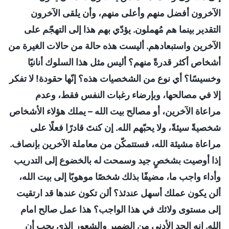
الآخرون أفضل منهم وأعلى منهم، وأن يلقى الآخرون
التقدير بينما هم مُهملون. يؤدّي بهم هذا إلى التهجّم على
الآخرين واستبعادهم. أليست هذه حالة من حالات الغيرة من
أشخاص أكثر قدرةً منهم؟ أليس مثل هذا السلوك أنانيًا
وخسيسًا؟ أي نوع من الشخصيات هذه؟ إنّها حقودة! لا تفكر
إلا في مصالحها، وبإرضاء رغبات النفس فقط، وعدم
مراعاة الآخرين، أو مصالح بيت الله – يملك هؤلاء الأشخاص
شخصيةً سيئةً، ولا يحبّهم الله. إن كنتَ قادرًا فعلًا على
مراعاة مشيئة الله، فستتمكّن من معاملة الآخرين بإنصاف.
إذا أوصيت بشخصٍ جيد وسمحت له بالخضوع إلى التدريب
وأداء واجب ما، مضيفًا بذلك شخصًا موهوبًا إلى بيت الله،
ألن يكون عملك أسهل عندئذ؟ ألن تكون عندها قد ارتقيت
إلى مستوى ولائك في هذا الواجب؟ هذا عمل صالح امام
الله. إنه الحد الأدنى من الضمير والشعور الذي يجب أن