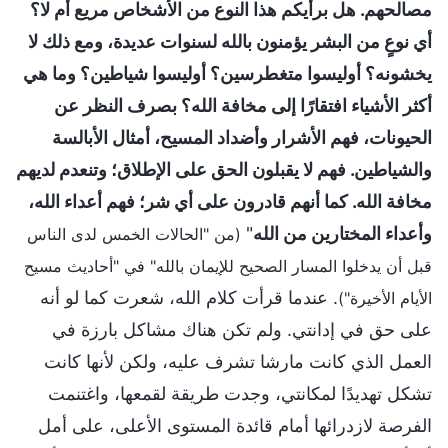
مصالحهم. هل برأيكم هذا النوع من الأشخاص مريع أم لا؟
أي نوعٍ من البشر يؤمنون بالله لسنوات عديدة، ومع ذلك لا
يخشونه؟ أوليسوا متغطرسين؟ أوليسوا شياطين؟ وما هي
أكثر الأشياء افتقارًا إلى مخافة الله؟ بصرف النظر عن
الحيونات، فهم الأشرار وأضداد المسيح، أمثال الأبالسة
والشياطين. فهم لا يقبلون الحق على الإطلاق؛ وتنعدم لديهم
مخافة الله. كما أنهم قادرون على أي شر؛ فهم أعداء الله،
وأعداء المختارين من الله
"
(من "الحالات الخمس لدى الناس
قبل أن يدخلوا المسار الصحيح للإيمان بالله" في "أحاديث مسيح
. عندما قرأت كلام الله، شعرت كما لو أنه
الأيام الأخيرة")
على حق في إدانتي. ولم تكن هناك مشاكل بارزة في
العمل الذي كانت مارشا تشرف عليه، ولكن لأنها كانت
تشكل تهديدًا لمكانتي، وجدت طريقة لقمعها، واغتنمت
الفرصة لازدرائها أمام قائدة المستوى الأعلى، على أمل