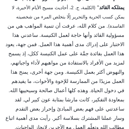
يمتلكه القائد
"
(الكلمة، ج. 2، أحاديث مسيح الأيام الأخيرة، لا
يمكن كسب الحرية والتحرير إلّا بتخلص المرء من شخصيته
. من كلام الله، عرفت أن تنمية المواهب هي من
الفاسدة)
مسؤولية القائد وأنها حاجة لعمل الكنيسة. ساعدني هذا
الاختبار على إدراك مدى أهمية هذا العمل. فمن جهة، يعود
هذا العمل بفائدة جمَّة على عمل الكنيسة ككل، إذ يسمح
لمزيد من الأفراد بالاستفادة من مواهبهم لأداء واجباتهم،
والنهوض أكثر بعمل الكنيسة. ومن جهة أخرى، يمنح هذا
العمل مزيدًا من الممارسة للإخوة والأخوات، ما يفيدهم
في دخول الحياة. وهذه كلها أعمال صالحة وسيحييها الله.
بمعاودة التفكير، كانت مارشا بمثابة عون كبير لي. لقد
ساعدتني على فهم بعض المبادئ وإحراز بعض التقدم
وسار عملنا المشترك بسلاسة أكبر. رأيت مدى أهمية اتباع
مطالب الله وتعلّم العمل مع الآخرين لإنجاز الواجبات.