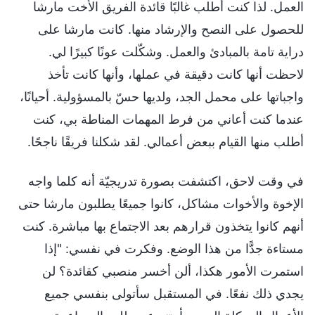
العمل. لذا كنت أطلب غالبًا قائدة الفريق الأخت مارشا
للحصول على النصح والإرشاد منها. كانت مارشا على
دراية تامة بالمبادئ والعمل. وشكّلت عونًا كبيرًا لي.
لاحظت أنها كانت دقيقة في عملها، وأنها كانت تأخذ
واجباتها على محمل الجد، ولديها حسّ بالمسؤولية. أحيانًا،
عندما كنت أعاني من فرط المهمات المناطة بي، كنت
أطلب منها القيام ببعض أعمالي. لقد شكلنا فريقًا ناجحًا.
في وقت لاحق، اكتشفت بصورة تدريجيّة أنه كلما واجه
الإخوة والأخوات مشاكل، كانوا جميعًا يطلبون مارشا حتى
أنهم كانوا يتخذون قرارهم بعد الاجتماع بها مباشرة. كنت
مستاءة جدًّا من هذا الوضع. وفكرت في نفسي: "إذا
استمرت الأمور هكذا، ألن أخسر منصبي كقائدة؟ لن
يجدي ذلك نفعًا. في المستقبل سأتولى بنفسي جميع