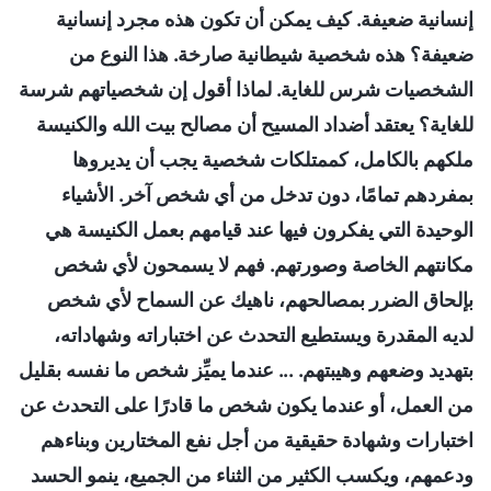
إنسانية ضعيفة. كيف يمكن أن تكون هذه مجرد إنسانية
ضعيفة؟ هذه شخصية شيطانية صارخة. هذا النوع من
الشخصيات شرس للغاية. لماذا أقول إن شخصياتهم شرسة
للغاية؟ يعتقد أضداد المسيح أن مصالح بيت الله والكنيسة
ملكهم بالكامل، كممتلكات شخصية يجب أن يديروها
بمفردهم تمامًا، دون تدخل من أي شخص آخر. الأشياء
الوحيدة التي يفكرون فيها عند قيامهم بعمل الكنيسة هي
مكانتهم الخاصة وصورتهم. فهم لا يسمحون لأي شخص
بإلحاق الضرر بمصالحهم، ناهيك عن السماح لأي شخص
لديه المقدرة ويستطيع التحدث عن اختباراته وشهاداته،
بتهديد وضعهم وهيبتهم. ... عندما يميِّز شخص ما نفسه بقليل
من العمل، أو عندما يكون شخص ما قادرًا على التحدث عن
اختبارات وشهادة حقيقية من أجل نفع المختارين وبناءهم
ودعمهم، ويكسب الكثير من الثناء من الجميع، ينمو الحسد