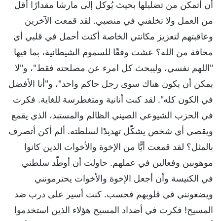
أن أتمكن من تضليلها بحيث يُوكل إلى مارشا مقدارًا أقل
من العمل ولا تخلفني في منصبي. لقد قمعت الآخرين
وعاقبتهم لتعزيز مكانتي الخاصة أكنت أحمل في قلبي أي
مخافة من الله؟ عشت وفقًا للسموم الشيطانية، بما فيها
"اللهم نفسي، وليبحث كل امرء عن مصلحته فقط"، و"لا
يمكن أن يكون هناك سوى رجل حاكم واحد"، و"أنا الأفضل
في الكون كله". لقد كنت أنانية ومتغطرسة للغاية. فكرت
في الحزب الشيوعي الصيني الظالم والمستبد، الذي يقمع
ويقصي أي شخص يشكّل تهديدًا لسلطته. ألم أكن أتصرف
بالمثل؟ لقد قمعت أيًّا من الإخوة والأخوات الذين كانوا
موهوبين وفعالين في عملهم. حاولت أن أوطّد سلطتي
في الكنيسة وأن أجعل الإخوة والأخوات يحترمونني
ويضعونني في قلوبهم فحسب. كنت أسير على درب ضد
المسيح! فكرت في أضداد المسيح هؤلاء الذين استخدموا