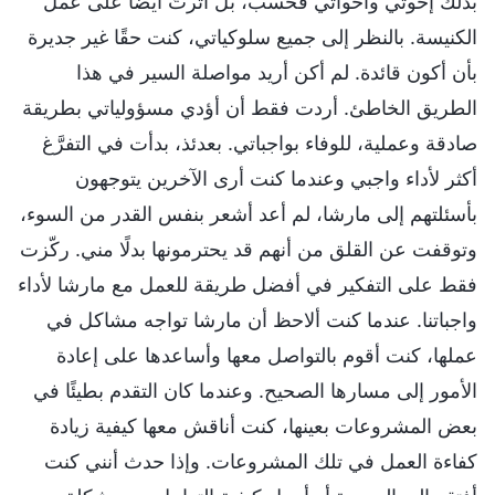
بذلك إخوتي وأخواتي فحسب، بل أثَّرتُ أيضا على عمل
الكنيسة. بالنظر إلى جميع سلوكياتي، كنت حقًا غير جديرة
بأن أكون قائدة. لم أكن أريد مواصلة السير في هذا
الطريق الخاطئ. أردت فقط أن أؤدي مسؤولياتي بطريقة
صادقة وعملية، للوفاء بواجباتي. بعدئذ، بدأت في التفرَّغ
أكثر لأداء واجبي وعندما كنت أرى الآخرين يتوجهون
بأسئلتهم إلى مارشا، لم أعد أشعر بنفس القدر من السوء،
وتوقفت عن القلق من أنهم قد يحترمونها بدلًا مني. ركّزت
فقط على التفكير في أفضل طريقة للعمل مع مارشا لأداء
واجباتنا. عندما كنت ألاحظ أن مارشا تواجه مشاكل في
عملها، كنت أقوم بالتواصل معها وأساعدها على إعادة
الأمور إلى مسارها الصحيح. وعندما كان التقدم بطيئًا في
بعض المشروعات بعينها، كنت أناقش معها كيفية زيادة
كفاءة العمل في تلك المشروعات. وإذا حدث أنني كنت