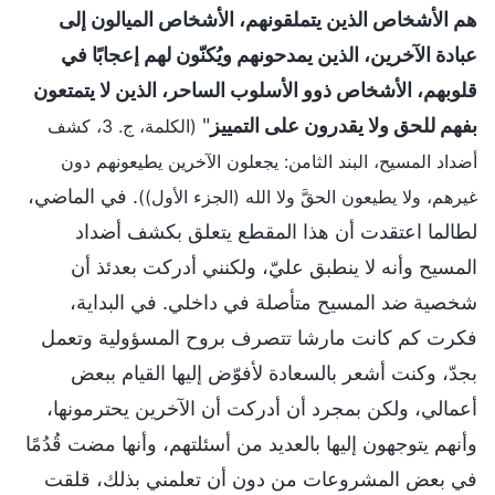
هم الأشخاص الذين يتملقونهم، الأشخاص الميالون إلى
عبادة الآخرين، الذين يمدحونهم ويُكنّون لهم إعجابًا في
قلوبهم، الأشخاص ذوو الأسلوب الساحر، الذين لا يتمتعون
بفهم للحق ولا يقدرون على التمييز
"
(الكلمة، ج. 3، كشف
أضداد المسيح، البند الثامن: يجعلون الآخرين يطيعونهم دون
. في الماضي،
غيرهم، ولا يطيعون الحقَّ ولا الله (الجزء الأول))
لطالما اعتقدت أن هذا المقطع يتعلق بكشف أضداد
المسيح وأنه لا ينطبق عليّ، ولكنني أدركت بعدئذ أن
شخصية ضد المسيح متأصلة في داخلي. في البداية،
فكرت كم كانت مارشا تتصرف بروح المسؤولية وتعمل
بجدّ، وكنت أشعر بالسعادة لأفوّض إليها القيام ببعض
أعمالي، ولكن بمجرد أن أدركت أن الآخرين يحترمونها،
وأنهم يتوجهون إليها بالعديد من أسئلتهم، وأنها مضت قُدُمًا
في بعض المشروعات من دون أن تعلمني بذلك، قلقت