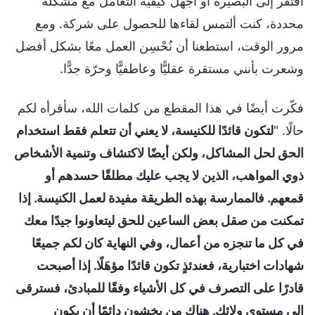
أفتقر إلى البصيرة أو أجهل كيفية التعامل مع مشكلة
محددة، كنت ألتمس لقاءها للحصول على شركة. ومع
مرور الوقت، استطعنا أن نُحْسِن العمل معًا بشكل أفضل
وشعرت بأنني مستقرة عقليًّا وعاطفيًّا وحرّة جدًّا.
فكّرت أيضًا في هذا المقطع من كلمات الله، سأقرأه لكم
حالًا. "
لتكون قائدًا للكنيسة، لا يعني أن تتعلم فقط استخدام
الحق لحل المشاكل، ولكن أيضًا لاكتشاف وتنمية الأشخاص
ذوي المواهب، الذين لا يجب عليك مطلقًا حسدهم أو
قمعهم. فالممارسة بهذه الطريقة مفيدة لعمل الكنيسة. إذا
تمكنت من صقل بعض الساعين للحق ليتعاونوا جيدًا معك
في كل ما تنجزه من أعمال، وفي النهاية كان لكم جميعًا
شهادات اختبارية، فعندئذٍ تكون قائدًا مؤهَلًا. إذا أصبحت
قادرًا على التصرف في كل الأشياء وفقًا للمبادئ، فسترقى
إلى مستوى ولائك. هناك من يخشون دائمًا أن يكون