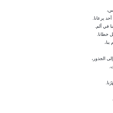
اس،
أحد يرعانا.
ا في ألم.
ل خطانا.
بنا،
إلى الجذور،
ت.
ُنا.