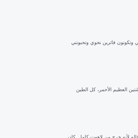
بي وتكونون فاترين نحوي وتحبونني
نين العظيم الأحمر، كل الطين
قاله لأنه خرج من لاهوتٍ كامل. كان