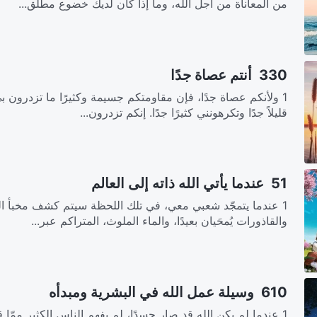
من المعاناة من أجل الله، وما إذا كان لديك خضوع مطلق...
330 أنتم عصاة جدًا
1 ولأنكم عصاة جدًا، فإن مقاومتكم جسيمة وكثيرًا ما تزدرون 
قليلاً جدًا وتكرهونني كثيرًا جدًا. إنكم تزدرون...
51 عندما يأتي الله ذاته إلى العالم
1 عندما يتمجّد شعبي معي، في تلك اللحظة سيتم كشف مخبأ الت
والقاذورات يُمحَيان بعيدًا، والماء الملوث، المتراكم عبر...
610 وسيلة عمل الله في البشرية ومبدأه
1 عندما لم يكن الله قد صار جسدًا، لم يفهم الناس الكثير ممّا 