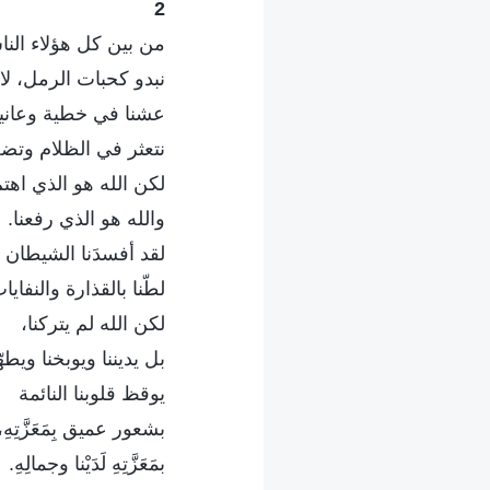
2
من بين كل هؤلاء الن
نبدو كحبات الرمل، لا 
عشنا في خطية وعانين
نتعثر في الظلام وتض
لكن الله هو الذي اهتم 
والله هو الذي رفعنا.
لقد أفسدَنا الشيطان 
لطّنا بالقذارة والنفايا
لكن الله لم يتركنا،
بل يديننا ويوبخنا ويطهّر
يوقظ قلوبنا النائمة
بشعور عميق بِمَعَزَّتِهِ،
بمَعَزَّتِهِ لَدَيْنا وجمالِهِ.