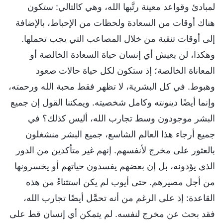
لمبادئ وقواعد معينة رتَّبها الله، وهي كالتالي: ستكون
هناك أوقات من السعادة ولحظات من الإحباط، بالإضافة
إلى أوقات تنقية من خلال المصاعب التي يجب تحملها.
وهكذا، لن يعيش أي إنسان حياة السعادة الخالصة أو
المعاناة الخالصة؛ إذ ستكون لكل حياة حالات صعود
وهبوط. في كل البشرية، لا تظهر فقط محبة الله ورحمته،
وإنما أيضًا دينونته وكامل شخصيته. ويمكننا القول إن جميع
البشر موجودون وسط تجارب الله، أليس كذلك؟ في
جميع أرجاء هذا العالم الشاسع، جميع البشر منشغلون
بالعثور على مخرج لأنفسهم. إنهم غير متأكدين من الدور
الذي يؤدونه، بل إن بعضهم يفسدون حياتهم أو يخسرونها
من أجل مصيرهم. حتى أيوب لم يكن استثناءً من هذه
القاعدة: إذ على الرغم من أنه تحمَّل أيضًا تجارب الله،
فقد بحث عن مخرج لنفسه. لم يتمكن أي إنسان قط على