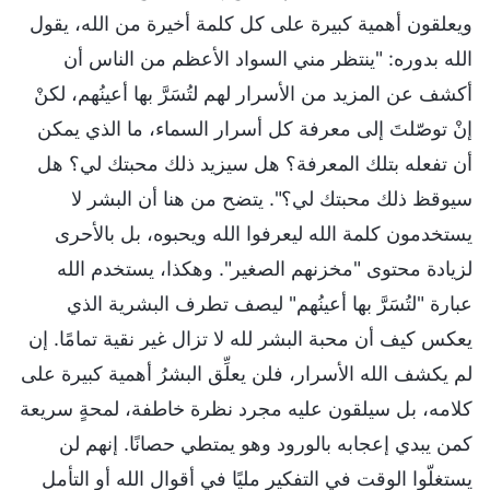
ويعلقون أهمية كبيرة على كل كلمة أخيرة من الله، يقول
الله بدوره: "ينتظر مني السواد الأعظم من الناس أن
أكشف عن المزيد من الأسرار لهم لتُسَرَّ بها أعينُهم، لكنْ
إنْ توصّلتَ إلى معرفة كل أسرار السماء، ما الذي يمكن
أن تفعله بتلك المعرفة؟ هل سيزيد ذلك محبتك لي؟ هل
سيوقظ ذلك محبتك لي؟". يتضح من هنا أن البشر لا
يستخدمون كلمة الله ليعرفوا الله ويحبوه، بل بالأحرى
لزيادة محتوى "مخزنهم الصغير". وهكذا، يستخدم الله
عبارة "لتُسَرَّ بها أعينُهم" ليصف تطرف البشرية الذي
يعكس كيف أن محبة البشر لله لا تزال غير نقية تمامًا. إن
لم يكشف الله الأسرار، فلن يعلِّق البشرُ أهمية كبيرة على
كلامه، بل سيلقون عليه مجرد نظرة خاطفة، لمحةٍ سريعة
كمن يبدي إعجابه بالورود وهو يمتطي حصانًا. إنهم لن
يستغلّوا الوقت في التفكير مليًا في أقوال الله أو التأمل