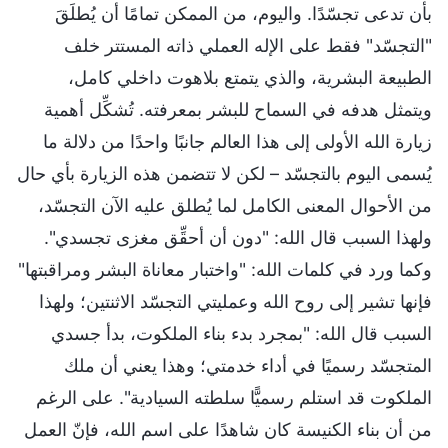
بأن تدعى تجسّدًا. واليوم، من الممكن تمامًا أن يُطلَقَ
"التجسّد" فقط على الإله العملي ذاته المستتر خلف
الطبيعة البشرية، والذي يتمتع بلاهوت داخلي كامل،
ويتمثل هدفه في السماح للبشر بمعرفته. تُشكِّل أهمية
زيارة الله الأولى إلى هذا العالم جانبًا واحدًا من دلالة ما
يُسمى اليوم بالتجسّد – لكن لا تتضمن هذه الزيارة بأي حال
من الأحوال المعنى الكامل لما يُطلق عليه الآن التجسّد،
ولهذا السبب قال الله: "دون أن أحقِّق مغزى تجسدي".
وكما ورد في كلمات الله: "واختبار معاناة البشر ومراقبتها"
فإنها تشير إلى روح الله وعمليتي التجسّد الاثنتين؛ ولهذا
السبب قال الله: "بمجرد بدء بناء الملكوت، بدأ جسدي
المتجسّد رسميًا في أداء خدمتي؛ وهذا يعني أن ملك
الملكوت قد استلم رسميًّا سلطته السيادية". على الرغم
من أن بناء الكنيسة كان شاهدًا على اسم الله، فإنّ العمل