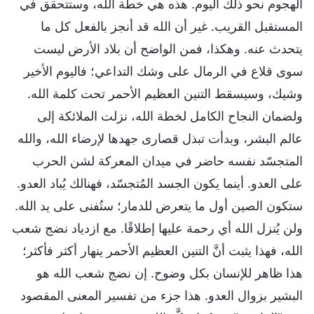
الهجوم نحو ذلك اليوم. هذه هي خطة الله، وستتحقق في
المستقبل القريب. غير أن الله قد أنجز بالفعل كل ما
يتحدث عنه. وهكذا، فمن الواضح أن بلاد الأرض ليست
سوى قلاع في الرمال على وشك التداعي؛ فاليوم الأخير
وشيك، وسيسقط التنين العظيم الأحمر تحت كلمة الله.
ولضمان النجاح الكامل لخطة الله، نزلت الملائكة إلى
عالم البشر، وبدأت تبذل قصارى جهدها لإرضاء الله، والله
المتجسّد نفسه حاضر في ميدان المعركة لشن الحرب
على العدو. أينما يكون الجسد المُتجسّد، فهنالك يُباد العدو.
ستكون الصين أول ما يتعرض للدمار؛ ستُفنى على يد الله.
ولن يُنزل الله أي رحمة عليها إطلاقًا. مع ازدياد نضج شعب
الله، فهذا يثبت أنَّ التنين العظيم الأحمر ينهار أكثر فأكثر؛
هذا ظاهر للإنسان بكل وضوح. إن نضج شعب الله هو
البشير بزوال العدو. هذا جزء من تفسير المعنى المقصود