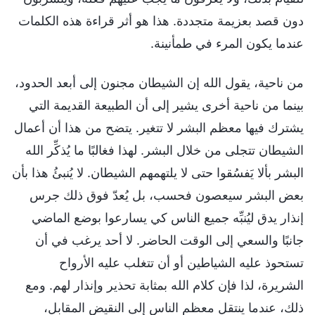
دون قصد بعزيمة متجددة. هذا هو أثر قراءة هذه الكلمات
عندما يكون المرء في طمأنينة.
من ناحية، يقول الله إن الشيطان مجنون إلى أبعد الحدود،
بينما من ناحية أخرى يشير إلى أن الطبيعة القديمة التي
يشترك فيها معظم البشر لا تتغير. يتضح من هذا أن أعمال
الشيطان تتجلى من خلال البشر. لهذا فغالبًا ما يُذكِّر الله
البشر بألا يَفسُقوا حتى لا يلتهمهم الشيطان. لا يُنبئُ هذا بأن
بعض البشر سيعصون فحسب، بل يُعدّ فوق ذلك جرس
إنذار يدق ليُنبِّه جميع الناس كي يسارعوا بوضع الماضي
جانبًا والسعي إلى الوقت الحاضر. لا أحد يرغب في أن
تستحوذ عليه الشياطين أو أن تتغلب عليه الأرواح
الشريرة، لذا فإن كلام الله بمثابة تحذير وإنذار لهم. ومع
ذلك، عندما ينتقل معظم الناس إلى النقيض المقابل،