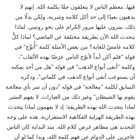
فيها. معظم الناس لا يتعلقون حقًا بكلمة الله. إنهم لا
يذهبون بعيدًا إلى حد أكل كلامه وشربه، ولكن بدلًا من
ذلك، يمرون عليها مرور الكرام على نحو روتيني. لماذا
يتحدث الله الآن بطريقة مختلفة عن الماضي؟ لماذا كلُّ
كلامه غامضٌ للغاية؟ من بعض الأمثلة كلمة "أُتوِّج" في
قوله "فلم أكن أبداً لأتوّج الناس عرَضًا بهذه الألقاب"،
وكلمة "أنقى أنواع الذهب" في قوله "هل من أحد يمكنه
أن يستوعب أنقى أنواع الذهب في كلماتي"، وذكره
السابق لكلمة "معالجة" في قوله "دون أن تمر بأي معالجة
يقوم بها الشيطان" وغير ذلك من العبارات. لا يفهم البشر
لماذا يتحدث الله بهذه الطريقة؛ إذ لا يفهمون لماذا يتحدث
بهذه الطريقة الهزلية الفكاهية الاستفزازية. هذه على وجه
التحديد هي مظاهر غرض كلام الله. منذ البداية كان الناس
عاجزين على الدوام عن فهم كلمة الله، وبدا كما لو أن