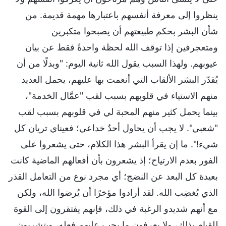
ينظروا إلى معرفة أنفسهم باعتبارها مهمة قديمة. من
شأن البشر بحكم طبيعتهم أن يصبحوا متكبرين
ومتعجرفين إذا توقف الله لحظة واحدةً فقط عن بيان
عيوبهم. ولهذا السبب يقول الله ثانية اليوم: "وبدلًا من أن
يُقدّر البشر الألقاب التي أنعمت بها عليهم، يحمل العديد
منهم الاستياء في قلوبهم بسبب لقب "عمَّال الخدمة"،
بينما يحمل كثير منهم المحبة لي في قلوبهم بسبب لقب
"شعبي". لا يجب أن يحاول أحدٌ خداعي؛ فعيناي تريان كل
شيء!". ما إن يقرأ البشر هذا الكلام، حتى يشعروا على
الفور بعدم الارتياح؛ إذ يشعرون بأن أفعالهم الماضية كانت
بعيدة كل البعد عن النضج؛ أي مجرد نوع من التعامل القذر
الذي يُغضِب الله. لقد أرادوا مؤخرًا أن يُرضوا الله، ولكن
مع أنهم شديدو الرغبة في ذلك، فإنهم يفتقرون إلى القوة
للقيام بذلك، ولا يعرفون ما يجب عليهم فعله، ويتشربون